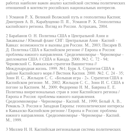
работах наиболее важен анализ каспийской системы политических
отношений в контексте российских национальных интересов.
1 Усманов Р. X. Великий Волжский путь и геополитика Каспия;
Дмитриев А. В., Карабущенко П. JI., Усманов Р. X. Геополитика
каспийского региона. Взгляд из России. Астрахань, 2004.
2 Барабанов О. Н. Политика США в Центральной Азии и
Закавказье / Южный фланг СНГ: Центральная Азия - Каспий -
Кавказ: возможности и вызовы для России. М., 2003; Писарев В.
Д. Политика США в Каспийском регионе // Европа и Россия:
проблемы южного направления. Средиземноморье - Черноморье -
дипломатия США // США и Канада. 2000. №2. С. 72 - 94;
Чернявский С. Кавказская стратегия Вашингтона //
Международная жизнь. 1999. №1; Бурк А. Стратегия США в
районе Каспийского моря // Вестник Каспия. 2000. №2. С. 24 - 35;
Зонн И. С., Жильцов С. С. «Большая игра - 2». Стратегия США в
Каспийском регионе. М., 2002; Жильцов С. С., Зонн И. С. США в
погоне за Каспием. М., 2009; Федоренко Н. М., Баврина Е. Е.
Политика внерегиональных стран в зоне Каспийского региона /
Европа и Россия: проблемы южного направления.
Средиземноморье - Черноморье - Каспий. М., 1999; Белый А. В.,
Ремакль Э. Россия и Западная Европы: геополитические интересы
в Кавказско-Каспийском регионе / Европа и Россия: проблема
южного направления. Средиземноморье - Черноморье - Каспий.
М., 1999.
3 Миллер Н. Н. Каспийская региональная система политических