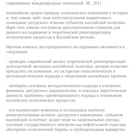
современных международных отношений. М., 2011.
понятийном уровне природу политических изменений в истории
и, тем самым, внёс свои интеллектуальные коррективы в
понимание ресурсного эгоизма субъектов каспийской политики.
Идеи этих учёных послужили дополнительным стимулом для
данного исследования и теоретической реинтерпретации
политических процессов в Каспийском регионе.
Научная новизна диссертационного исследования заключается в
следующем:
- проведен современный анализ теоретической реинтерпретации
долгосрочной эволюции каспийской политики, которая позволяет
преодолеть заслуженные, но застарелые геополитические и
регионалистические подходы к объяснению каспийских проблем.
- обобщены основные методологические подходы к изучению
феномена «ресурсного национализма» и показана эвристическая
ценность проблемно-ориентированного подхода к пониманию
каспийских политических процессов;
- последовательно выявлены и исследованы наиболее
репрезентативные аспекты «ресурсного накопления» субъектов
каспийской политики: раздел моря на национальные сектора;
усиление государственного контроля над нефтегазовой отраслью;
обострение политической борьбы за трубопроводные маршруты;