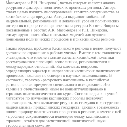
Магомедова и Р.Н. Никерова1, частью которых является анализ
ресурсного фактора в политических процессах региона. Авторы
ставят целью изучить многоуровневый характер соперничества за
каспийские энергоресурсы. Авторы выделяют глобальный,
национальный, региональный и локальный уровни политических
интересов в процессе соперничества за ресурсы Каспия. Вопросы,
поставленные в работах А.К. Магомедова и Р.Н. Никерова,
стимулируют поиск объяснительных моделей для лучшего
понимания политических процессов в прикаспийском регионе.
Таким образом, проблемы Каспийского региона в целом получают
достаточное отражение в работах ученых. Вместе с тем становится
очевидным, что многие важные аспекты каспийской политики
рассматриваются с позиций геополитики, регионапистики и
международных отношений. Ряд ключевых вопросов,
определяющих характер и направления каспийских политических
процессов, пока еще не освещен в научных исследованиях. В
частности, характер «ресурсного накопления» в каспийском
регионе не стал предметом специального исследования. Это
явление в отечественной науке не концептуализировано в
терминах политологического дискурса. Состояние дел в научной
литературе по изучению каспийских проблем позволяет
констатировать, что выявление ресурсных стимулов и «ресурсного
национализма» прикаспийских государств, дающих возможность
понять природу политических процессов в регионе, а вместе с ней
- проблему сохраняющегося недоверия между каспийскими
странами, остаётся для отечественной политической науки
второстепенным сюжетом.