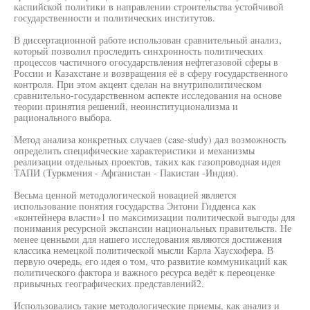
каспийской политики в направлении строительства устойчивой
государственности и политических институтов.
В диссертационной работе использован сравнительный анализ,
который позволил проследить синхронность политических
процессов частичного огосударствления нефтегазовой сферы в
России и Казахстане и возвращения её в сферу государственного
контроля. При этом акцент сделан на внутриполитическом
сравнительно-государственном аспекте исследования на основе
теории принятия решений, неоинституционализма и
рационального выбора.
Метод анализа конкретных случаев (case-study) дал возможность
определить специфические характеристики и механизмы
реализации отдельных проектов, таких как газопроводная идея
ТАПИ (Туркмения - Афганистан - Пакистан -Индия).
Весьма ценной методологической новацией является
использование понятия государства Энтони Гидденса как
«контейнера власти»1 по максимизации политической выгоды для
понимания ресурсной экспансии национальных правительств. Не
менее ценными для нашего исследования являются достижения
классика немецкой политической мысли Карла Хаусхофера. В
первую очередь, его идея о том, что развитие коммуникаций как
политического фактора и важного ресурса ведёт к переоценке
привычных географических представлений2.
Использовались такие методологические приемы, как анализ и