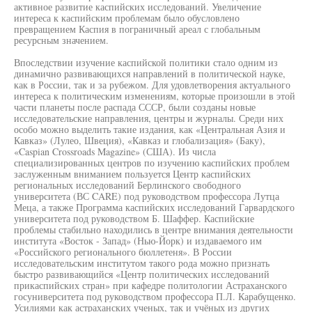
активное развитие каспийских исследований. Увеличение
интереса к каспийским проблемам было обусловлено
превращением Каспия в пограничный ареал с глобальным
ресурсным значением.
Впоследствии изучение каспийской политики стало одним из
динамично развивающихся направлений в политической науке,
как в России, так и за рубежом. Для удовлетворения актуального
интереса к политическим изменениям, которые произошли в этой
части планеты после распада СССР, были созданы новые
исследовательские направления, центры и журналы. Среди них
особо можно выделить такие издания, как «Центральная Азия и
Кавказ» (Лулео, Швеция), «Кавказ и глобализация» (Баку),
«Caspian Crossroads Magazine» (США). Из числа
специализированных центров по изучению каспийских проблем
заслуженным вниманием пользуется Центр каспийских
региональных исследований Берлинского свободного
университета (ВС CARE) под руководством профессора Лутца
Меца, а также Программа каспийских исследований Гарвардского
университета под руководством Б. Шаффер. Каспийские
проблемы стабильно находились в центре внимания деятельности
института «Восток - Запад» (Нью-Йорк) и издаваемого им
«Российского регионального бюллетеня». В России
исследовательским институтом такого рода можно признать
быстро развивающийся «Центр политических исследований
прикаспийских стран» при кафедре политологии Астраханского
госуниверситета под руководством профессора П.Л. Карабущенко.
Усилиями как астраханских ученых, так и учёных из других