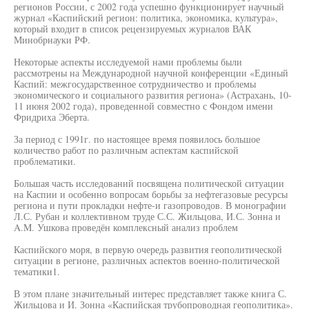
регионов России, с 2002 года успешно функционирует научный
журнал «Каспийский регион: политика, экономика, культура»,
который входит в список рецензируемых журналов ВАК
Минобрнауки РФ.
Некоторые аспекты исследуемой нами проблемы были
рассмотрены на Международной научной конференции «Единый
Каспий: межгосударственное сотрудничество и проблемы
экономического и социального развития региона» (Астрахань, 10-
11 июня 2002 года), проведенной совместно с Фондом имени
Фридриха Эберта.
За период с 1991г. по настоящее время появилось большое
количество работ по различным аспектам каспийской
проблематики.
Большая часть исследований посвящена политической ситуации
на Каспии и особенно вопросам борьбы за нефтегазовые ресурсы
региона и пути прокладки нефте-и газопроводов. В монографии
Л.С. Рубан и коллективном труде С.С. Жильцова, И.С. Зонна и
A.M. Ушкова проведён комплексный анализ проблем
Каспийского моря, в первую очередь развития геополитической
ситуации в регионе, различных аспектов военно-политической
тематики1.
В этом плане значительный интерес представляет также книга С.
Жильцова и И. Зонна «Каспийская трубопроводная геополитика».