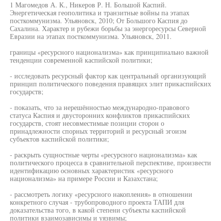
1 Магомедов А. К., Никеров Р. Н. Большой Каспий.
Энергетическая геополитика и транзитные войны па этапах
посткоммунизма. Ульяновск, 2010; От Большого Каспия до
Сахалина. Характер и рубежи борьбы за энергоресурсы Северной
Евразии на этапах посткоммунизма. Ульяновск, 2011.
границы «ресурсного национализма» как принципиально важной
тенденции современной каспийской политики;
- исследовать ресурсный фактор как центральный организующий
принцип политического поведения правящих элит прикаспийских
государств;
- показать, что за нерешённостью международно-правового
статуса Каспия и двусторонних конфликтов прикаспийских
государств, стоят несовместимые позиции сторон о
принадлежности спорных территорий и ресурсный эгоизм
субъектов каспийской политики;
- раскрыть сущностные черты «ресурсного национализма» как
политического процесса в сравнительной перспективе, произвести
идентификацию основных характеристик «ресурсного
национализма» на примере России и Казахстана;
- рассмотреть логику «ресурсного накопления» в отношении
конкретного случая - трубопроводного проекта ТАПИ для
доказательства того, в какой степени субъекты каспийской
политики взаимозависимы и уязвимы;