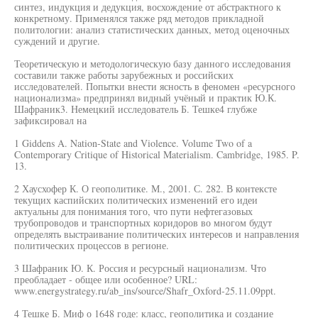
синтез, индукция и дедукция, восхождение от абстрактного к
конкретному. Применялся также ряд методов прикладной
политологии: анализ статистических данных, метод оценочных
суждений и другие.
Теоретическую и методологическую базу данного исследования
составили также работы зарубежных и российских
исследователей. Попытки внести ясность в феномен «ресурсного
национализма» предпринял видный учёный и практик Ю.К.
Шафраник3. Немецкий исследователь Б. Тешке4 глубже
зафиксировал на
1 Giddens A. Nation-State and Violence. Volume Two of a
Contemporary Critique of Historical Materialism. Cambridge, 1985. P.
13.
2 Хаусхофер К. О геополитике. М., 2001. С. 282. В контексте
текущих каспийских политических изменений его идеи
актуальны для понимания того, что пути нефтегазовых
трубопроводов и транспортных коридоров во многом будут
определять выстраивание политических интересов и направления
политических процессов в регионе.
3 Шафраник Ю. К. Россия и ресурсный национализм. Что
преобладает - общее или особенное? URL:
www.energystrategy.ru/ab_ins/source/Shafr_Oxford-25.11.09ppt.
4 Тешке Б. Миф о 1648 годе: класс, геополитика и создание