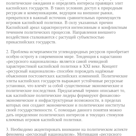
политические ожидания и определять интересы правящих элит
каспийских государств. В таких условиях доступ к природным
ресурсам и коммуникациям, ведущим на внешние рынки,
превратился в важный источник сравнительных преимуществ
игроков каспийской политики. В силу указанных причин
Каспийский ареал характеризуется интенсивным и конфликтным
течением политических процессов. Направления внешнего
воздействия сталкиваются с растущей субъектностью
прикаспийских государств.
2. Проблема исчерпаемости углеводородных ресурсов приобретает
особую остроту в современном мире. Тенденция к нарастанию
«ресурсного национализма» является самой очевидной
характеристикой каспийской политики в XXI веке. Концепт
«ресурсный национализм» способен порождать надёжные
объяснения постсоветских каспийских изменений. Политические
элиты каспийских государств выражают устойчивые ресурсные
установки, что влечёт за собой существенные экономические и
политические последствия. Предлагаемый термин описывает то,
как каспийские политические лидеры формируют финансово-
экономические и инфраструктурные возможности, в пределах
которых они создают экономические и политические институты
своей государственности. С помощью данного понятия можно
дать определение политических интересов и текущих стимулов
ключевых игроков каспийской политики.
3. Необходимо акцентировать внимание на политическом аспекте
феномена «ресурсный национализм». Мотивация «ресурсного