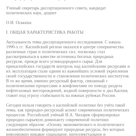
Ученый секретарь диссертационного совета, кандидат
политических наук, доцент
О.И. Оськина
I. ОБЩАЯ ХАРАКТЕРИСТИКА РАБОТЫ
Актуальность темы диссертационного исследования. С начала
1990-х гг. Каспийский регион оказался в центре соперничества
различных стран и политических сил, поскольку стал
рассматриваться в качестве источника богатых природных
ресурсов, прежде всего углеводородного сырья. Для
прикаспийских государств контроль над каспийскими ресурсами и
их эксплуатация стали одним из важнейших условий укрепления
своей государственности и становления политических институтов.
В то же время, именно ресурсный фактор, связанный с
политическими процессами и конфликтами по поводу раздела
нефтегазовых месторождений, водной поверхности и дна Каспия,
ставит под угрозу стабильность на южных рубежах России.
Сегодня нельзя говорить о каспийской политике без учёта такой
темы, как природно-ресурсный аспект современных политических
процессов. Российский учёный И.А. Чихарев сформулировал
природно-сырьевую доминанту современной политики
следующим образом: «Основу экономического и политического
жизнеобеспечения формируют природные ресурсы, без которых
невозможно никакое социальное, интеллектуальное и