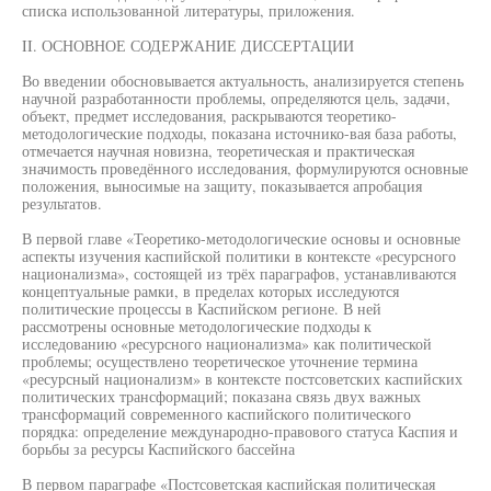
списка использованной литературы, приложения.
II. ОСНОВНОЕ СОДЕРЖАНИЕ ДИССЕРТАЦИИ
Во введении обосновывается актуальность, анализируется степень
научной разработанности проблемы, определяются цель, задачи,
объект, предмет исследования, раскрываются теоретико-
методологические подходы, показана источнико-вая база работы,
отмечается научная новизна, теоретическая и практическая
значимость проведённого исследования, формулируются основные
положения, выносимые на защиту, показывается апробация
результатов.
В первой главе «Теоретико-методологические основы и основные
аспекты изучения каспийской политики в контексте «ресурсного
национализма», состоящей из трёх параграфов, устанавливаются
концептуальные рамки, в пределах которых исследуются
политические процессы в Каспийском регионе. В ней
рассмотрены основные методологические подходы к
исследованию «ресурсного национализма» как политической
проблемы; осуществлено теоретическое уточнение термина
«ресурсный национализм» в контексте постсоветских каспийских
политических трансформаций; показана связь двух важных
трансформаций современного каспийского политического
порядка: определение международно-правового статуса Каспия и
борьбы за ресурсы Каспийского бассейна
В первом параграфе «Постсоветская каспийская политическая