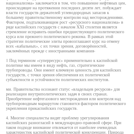
национализма» заключается в том, что повышение нефтяных цен,
происходящее на протяжении последних десяти лет, побуждает
власти государств-держателей углеводородных запасов к
большему правительственному контролю над месторождениями.
Фактором, подталкивающим рост «ресурсного национализма» в
ряде каспийских государств с началом XXI столетия является
стремление исправить ошибки предшествующего политического
курса или прежнего политического режима. В рамках этой
стратегии политические элиты провозглашают курс на отмену
всех «кабальных», с их точки зрения, договорённостей,
заключённых прежде с иностранными компания-
1 Под термином «суперресурс» применительно к каспийской
политике мы имеем в виду нефть, газ, стратегические
трубопроводы. Они имеют ключевую ценность для каспийских
государств, с точки зрения обеспечения их политической
субъектности и устойчивости политических институтов.
ми. Правительства осознают статус «владельцев ресурсов» для
реализации внутриполитических задач в своих странах.
Приобретение нефтегазового месторождения или контроля над
трубопроводным маршрутом становится фактором политического
укрепления прикаспийских государств.
4. Многие специалисты видят проблему урегулирования
каспийских разногласий в международно-правовой сфере. При
таком подходе внимание отвлекается от наиболее очевидных
характеристик каспийской политической конкуренции. Природа