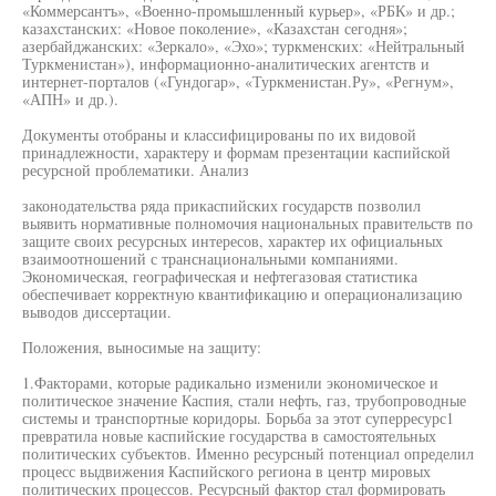
«Коммерсантъ», «Военно-промышленный курьер», «РБК» и др.;
казахстанских: «Новое поколение», «Казахстан сегодня»;
азербайджанских: «Зеркало», «Эхо»; туркменских: «Нейтральный
Туркменистан»), информационно-аналитических агентств и
интернет-порталов («Гундогар», «Туркменистан.Ру», «Регнум»,
«АПН» и др.).
Документы отобраны и классифицированы по их видовой
принадлежности, характеру и формам презентации каспийской
ресурсной проблематики. Анализ
законодательства ряда прикаспийских государств позволил
выявить нормативные полномочия национальных правительств по
защите своих ресурсных интересов, характер их официальных
взаимоотношений с транснациональными компаниями.
Экономическая, географическая и нефтегазовая статистика
обеспечивает корректную квантификацию и операционализацию
выводов диссертации.
Положения, выносимые на защиту:
1.Факторами, которые радикально изменили экономическое и
политическое значение Каспия, стали нефть, газ, трубопроводные
системы и транспортные коридоры. Борьба за этот суперресурс1
превратила новые каспийские государства в самостоятельных
политических субъектов. Именно ресурсный потенциал определил
процесс выдвижения Каспийского региона в центр мировых
политических процессов. Ресурсный фактор стал формировать