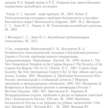
авторов П.Л. Карабу-щенко и Р.Х. Усманова как самостоятельное
направление каспийских исследова-
' Рубан Л. С. Каспий - море проблем. М., 2003; Рубан Л.
Геополитическая ситуация и проблема безопасности в бассейне
Каспийского моря // Безопасность Евразии. 2003. № 2; Жильцов
С. С., Зонн И. С., Ушков А. М. Геополитика каспийского региона.
М., 2003.
2 Жильцов С. С., Зонн И. С. Каспийская трубопроводная
геополитика. М., 2011.
3 См., например: Войтоловский Г. К., Косолапов Н. А.
Особенности геополитической ситуации в Каспийском регионе /
Европа и Россия: проблемы южного направления.
Средиземноморье -Черноморье - Каспий. М., 1999; Jonson L. The
New Geopolitical Situation in the Caspian Region I The Security of the
Caspian Sea Region / Ed. by G. Chufrin. N.Y., 2001; Central Asian
Security: the New International Context I Ed. by Roy Allison and Lena
Jonson. London, 2001; Малышева Д. Проблемы безопасности Юга
России: региональный и глобальный аспекты // Мировая
экономика и международные отношения. 2000. №2; Малышева Д.
Конфликты в Каспийском регионе и меняющаяся Россия //
Вестник Евразии. 2002. №2; Звягельская И., Наумкин В.
Нетрадиционные угрозы, проблемы и риски на бывшем советском
Юге / Безопасность России: XXI век. М., 2000; Проблемы
безопасности России и их решение на рубеже тысячелетий / Отв.
ред. Наумкин В.В., Чугунов B.C. - М., 2000; Федоров Ю.