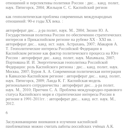
отношений и перспективы политики России : дис... канд. полит,
наук. Пятигорск, 2004; Жильцов С. С. Каспийский регион
как геополитическая проблема современных международных
отношений: 90-е годы XX века. :
автореферат дис... д-ра полит, наук. М., 2004; Зюзин Ю. А.
Государственная политика России по обеспечению стратегических
интересов в Прикаспийском регионе на рубеже XX - XXI вв. :
автореферат дис... канд. ист. наук. Астрахань, 2007; Абакаров А.
Т. Геополитические интересы Российской Федерации в
Каспийском регионе как фактор политического процесса на Юге
России : автореферат дис...канд. полит, наук. Махачкала, 2007;
Портняшна И. И. Энергетическая геополитика Российской
Федерации: роль Каспийского региона : дис... канд. полит, наук.
Москва, 2007; Буров А. А. Современная политическая интеграция
в Кавказско-Каспийском регионе : автореферат дис... канд. полит,
наук. Пятигорск, 2009; Ланда К. Г. Каспийская модель
регионального сотрудничества : автореферат дис... д-ра полит,
наук. М., 2010; Притчин С. А. Проблема международно-правового
статуса Каспийского моря и стратегические интересы России в
регионе в 1991-2011гг. : автореферат дис... канд. ист. наук. М.,
2012.
6
Заслуживающими внимания в изучении каспийской
проблематики можно считать работы российских учёных А.К.