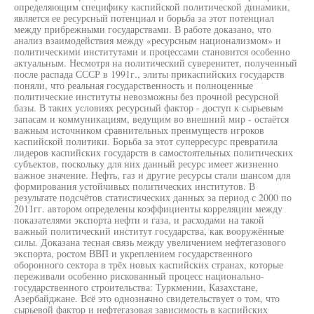
определяющим специфику каспийской политической динамики,
является ее ресурсный потенциал и борьба за этот потенциал
между прибрежными государствами. В работе доказано, что
анализ взаимодействия между «ресурсным национализмом» и
политическими институтами и процессами становится особенно
актуальным. Несмотря на политический суверенитет, полученный
после распада СССР в 1991г., элиты прикаспийских государств
поняли, что реальная государственность и полноценные
политические институты невозможны без прочной ресурсной
базы. В таких условиях ресурсный фактор - доступ к сырьевым
запасам и коммуникациям, ведущим во внешний мир - остаётся
важным источником сравнительных преимуществ игроков
каспийской политики. Борьба за этот суперресурс превратила
лидеров каспийских государств в самостоятельных политических
субъектов, поскольку для них данный ресурс имеет жизненно
важное значение. Нефть, газ и другие ресурсы стали шансом для
формирования устойчивых политических институтов. В
результате подсчётов статистических данных за период с 2000 по
2011гг. автором определены коэффициенты корреляции между
показателями экспорта нефти и газа, и расходами на такой
важный политический институт государства, как вооружённые
силы. Доказана тесная связь между увеличением нефтегазового
экспорта, ростом ВВП и укреплением государственного
оборонного сектора в трёх новых каспийских странах, которые
переживали особенно рискованный процесс национально-
государственного строительства: Туркмении, Казахстане,
Азербайджане. Всё это однозначно свидетельствует о том, что
сырьевой фактор и нефтегазовая зависимость в каспийских