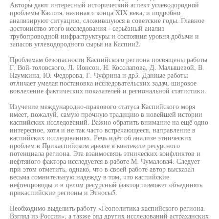
Авторы дают интересный исторический аспект углеводородной
проблемы Каспия, начиная с конца XIX века, и подробно
анализируют ситуацию, сложившуюся в советские годы. Главное
достоинство этого исследования - серьёзный анализ
трубопроводной инфраструктуры и состояния уровня добычи и
запасов углеводородного сырья на Каспии2.
Проблемам безопасности Каспийского региона посвящены работы
Г. Вой-толовского, Л. Ионсон, Н. Косолапова, Д. Малышевой, В.
Наумкина, Ю. Федорова, Г. Чуфрина и др3. Данные работы
отличает умелая постановка исследовательских задач, широкое
вовлечение фактических показателей и региональной статистики.
Изучение международно-правового статуса Каспийского моря
имеет, пожалуй, самую прочную традицию в новейшей истории
каспийских исследований. Важно обратить внимание на ещё одно
интересное, хотя и не так часто встречающееся, направление в
каспийских исследованиях. Речь идёт об анализе этнических
проблем в Прикаспийском ареале в контексте ресурсного
потенциала региона. Эта взаимосвязь этнических конфликтов и
нефтяного фактора исследуется в работе М. Чумалова4. Следует
при этом отметить, однако, что в своей работе автор высказал
весьма сомнительную надежду в том, что каспийские
нефтепроводы и в целом ресурсный фактор поможет объединять
прикаспийские регионы и Этносы5.
Необходимо выделить работу «Геополитика каспийского региона.
Взгляд из России», а также ряд других исследований астраханских