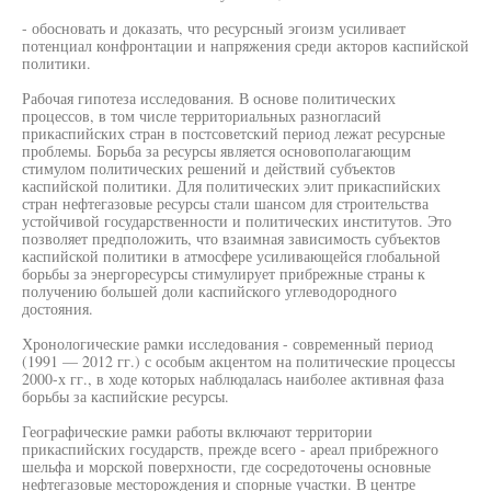
- обосновать и доказать, что ресурсный эгоизм усиливает
потенциал конфронтации и напряжения среди акторов каспийской
политики.
Рабочая гипотеза исследования. В основе политических
процессов, в том числе территориальных разногласий
прикаспийских стран в постсоветский период лежат ресурсные
проблемы. Борьба за ресурсы является основополагающим
стимулом политических решений и действий субъектов
каспийской политики. Для политических элит прикаспийских
стран нефтегазовые ресурсы стали шансом для строительства
устойчивой государственности и политических институтов. Это
позволяет предположить, что взаимная зависимость субъектов
каспийской политики в атмосфере усиливающейся глобальной
борьбы за энергоресурсы стимулирует прибрежные страны к
получению большей доли каспийского углеводородного
достояния.
Хронологические рамки исследования - современный период
(1991 — 2012 гг.) с особым акцентом на политические процессы
2000-х гг., в ходе которых наблюдалась наиболее активная фаза
борьбы за каспийские ресурсы.
Географические рамки работы включают территории
прикаспийских государств, прежде всего - ареал прибрежного
шельфа и морской поверхности, где сосредоточены основные
нефтегазовые месторождения и спорные участки. В центре