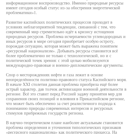
информационное воспроизводство. Именно природные ресурсы
имеют сегодня особый статус из-за обострения энергетической
проблематики»1.
Развитие каспийских политических процессов проходит в
условиях неблагоприятной тенденции, связанной с тем, что
современный мир стремительно идёт к кризису истощения
природных ресурсов. Проблема исчерпаемости углеводородных и
иных ресурсов в мире сегодня приобретает особую остроту,
порождая ситуацию, которая может быть выражена понятием
«ресурсный национализм». Добывать ресурсы становится всё
более проблематично не только с технологической, но и с
политической точек зрения: с этой целью мобилизуются
международно-правовые и военно-дипломатические аргументы.
Спор о месторождениях нефти и газа лежит в основе
неопределённости политико-правового статуса Каспийского моря.
В начале XXI столетия данная проблема приобрела ещё более
острый характер, дав толчок активизации военной деятельности в
регионе. Всё это ставит перед Россией задачу принятия мер для
сохранения своих позиций и влияния в Прикаспийском регионе,
что может быть обеспечено за счет реалистичного подхода к
пониманию природы современных интересов и ресурсных
стимулов прибрежных государств региона.
В научно-теоретическом плане наиболее актуальным становится
проблема определения и уточнения типологических признаков
«ресурсного национализма» как политического процесса. На