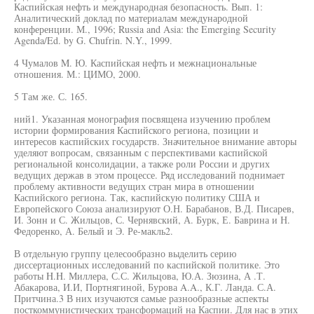
Каспийская нефть и международная безопасность. Вып. 1:
Аналитический доклад по материалам международной
конференции. М., 1996; Russia and Asia: the Emerging Security
Agenda/Ed. by G. Chufrin. N.Y., 1999.
4 Чумалов M. Ю. Каспийская нефть и межнациональные
отношения. М.: ЦИМО, 2000.
5 Там же. С. 165.
ний1. Указанная монография посвящена изучению проблем
истории формирования Каспийского региона, позиции и
интересов каспийских государств. Значительное внимание авторы
уделяют вопросам, связанным с перспективами каспийской
региональной консолидации, а также роли России и других
ведущих держав в этом процессе. Ряд исследований поднимает
проблему активности ведущих стран мира в отношении
Каспийского региона. Так, каспийскую политику США и
Европейского Союза анализируют О.Н. Барабанов, В.Д. Писарев,
И. Зонн и С. Жильцов, С. Чернявский, А. Бурк, Е. Баврина и Н.
Федоренко, А. Белый и Э. Ре-макль2.
В отдельную группу целесообразно выделить серию
диссертационных исследований по каспийской политике. Это
работы H.H. Миллера, С.С. Жильцова, Ю.А. Зюзина, А .Т.
Абакарова, И.И, Портнягиной, Бурова A.A., К.Г. Ланда. С.А.
Притчина.3 В них изучаются самые разнообразные аспекты
посткоммунистических трансформаций на Каспии. Для нас в этих