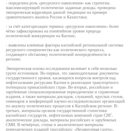
- определена роль «ресурсного накопления» как стратегии,
максимизирующей политически заданные доходы, проведена
эмпирическая корреляция данной тенденции на примере
сравнительного анализа России и Казахстана;
- за счёт категоризации термина «ресурсное накопление» более
чётко зафиксирована на понятийном уровне природа
политической конкуренции на Каспии;
- выявлены ключевые факторы каспийской региональной системы
ресурсного соперничества как политического процесса,
создающего обстановку политической неопределённости в
регионе;
Эмпирическая основа исследования включает в себя несколько
групп источников. Во-первых, это законодательные документы
государственного уровня, касающиеся вопросов контроля над
нефтегазовыми ресурсами Каспия и реализации транспортного
потенциала прикаспийских стран. Во-вторых, российские и
зарубежные специализированные периодические и справочные
издания, а также материалы докладов, слушаний, круглых столов,
семинаров и конференций научно-исследовательских организаций
по анализу политических процессов в Каспийском регионе. В-
третьих, материалы органов государственной статистики
каспийских государств, нефтегазовых компаний стран СНГ,
аналитические доклады, материалы российских и зарубежных
СМИ. В-четвёртых, статьи и аналитические материалы
периодических изданий (российских: «Независимая газета»,