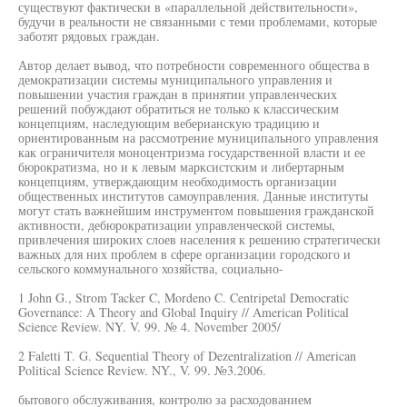
существуют фактически в «параллельной действительности»,
будучи в реальности не связанными с теми проблемами, которые
заботят рядовых граждан.
Автор делает вывод, что потребности современного общества в
демократизации системы муниципального управления и
повышении участия граждан в принятии управленческих
решений побуждают обратиться не только к классическим
концепциям, наследующим веберианскую традицию и
ориентированным на рассмотрение муниципального управления
как ограничителя моноцентризма государственной власти и ее
бюрократизма, но и к левым марксистским и либертарным
концепциям, утверждающим необходимость организации
общественных институтов самоуправления. Данные институты
могут стать важнейшим инструментом повышения гражданской
активности, дебюрократизации управленческой системы,
привлечения широких слоев населения к решению стратегически
важных для них проблем в сфере организации городского и
сельского коммунального хозяйства, социально-
1 John G., Strom Tacker C, Mordeno C. Centripetal Democratic
Governance: A Theory and Global Inquiry // American Political
Science Review. NY. V. 99. № 4. November 2005/
2 Faletti T. G. Sequential Theory of Dezentralization // American
Political Science Review. NY., V. 99. №3.2006.
бытового обслуживания, контролю за расходованием