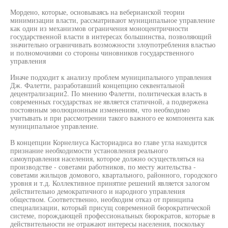
Мордено, которые, основываясь на веберианской теории
минимизации власти, рассматривают муниципальное управление
как один из механизмов ограничения моноцентричности
государственной власти в интересах большинства, позволяющий
значительно ограничивать возможности злоупотребления властью
и полномочиями со стороны чиновников государственного
управления
Иначе подходит к анализу проблем муниципального управления
Дж. Фалетти, разработавший концепцию секвентальной
децентрализации2. По мнению Фалетти, политическая власть в
современных государствах не является статичной, а подвержена
постоянным эволюционным изменениям, что необходимо
учитывать и при рассмотрении такого важного ее компонента как
муниципальное управление.
В концепции Корнелиуса Касториадиса во главе угла находится
признание необходимости установления реального
самоуправления населения, которое должно осуществляться на
производстве - советами работников, по месту жительства -
советами жильцов домового, квартального, районного, городского
уровня и т.д. Коллективное принятие решений является залогом
действительно демократичного и народного управления
обществом. Соответственно, необходим отказ от принципа
специализации, который присущ современной бюрократической
системе, порождающей профессиональных бюрократов, которые в
действительности не отражают интересы населения, поскольку