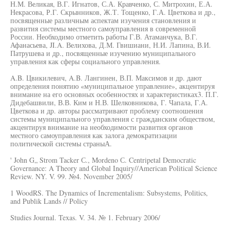
Н.М. Великая, В.Г. Игнатов, С.А. Кравченко, С. Митрохин, Е.А.
Некрасова, Р.Г. Скрынников, Ж.Т. Тощенко, Г.А. Цветкова и др.,
посвященные различным аспектам изучения становления и
развития системы местного самоуправления в современной
России. Необходимо отметить работы Г.В. Атаманчука, В.Г.
Афанасьева, JI.A. Велихова, Д.М. Гвишиани, Н.И. Лапина, В.И.
Патрушева и др., посвященные изучению муниципального
управления как сферы социального управления.
A.B. Цвикилевич, A.B. Лангинен, В.П. Максимов и др. дают
определения понятию «муниципальное управление», акцентируя
внимание на его основных особенностях и характеристиках3. П.Г.
Дидебашвили, В.В. Ким и Н.В. Шелковникова, Г. Чапала, Г.А.
Цветкова и др. авторы рассматривают проблему соотношения
системы муниципального управления с гражданским обществом,
акцентируя внимание на необходимости развития органов
местного самоуправления как залога демократизации
политической системы страныА.
' John G„ Strom Tacker С., Mordeno С. Centripetal Democratic
Governance: A Theory and Global Inquiry//American Political Science
Review. NY. V. 99. №4. November 2005/
1 WoodRS. The Dynamics of Incrementalism: Subsystems, Politics,
and Publik Lands // Policy
Studies Journal. Texas. V. 34. № 1. February 2006/