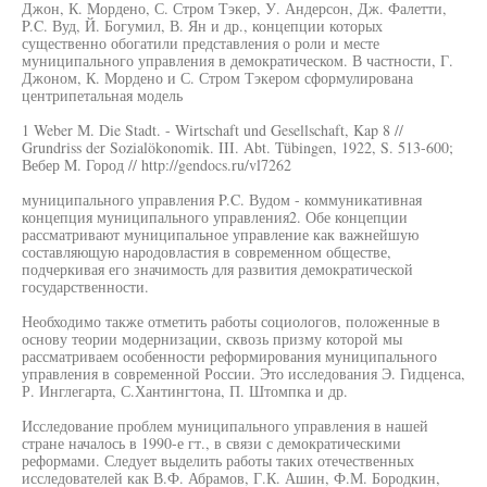
Джон, К. Мордено, С. Стром Тэкер, У. Андерсон, Дж. Фалетти,
P.C. Вуд, Й. Богумил, В. Ян и др., концепции которых
существенно обогатили представления о роли и месте
муниципального управления в демократическом. В частности, Г.
Джоном, К. Мордено и С. Стром Тэкером сформулирована
центрипетальная модель
1 Weber М. Die Stadt. - Wirtschaft und Gesellschaft, Kap 8 //
Grundriss der Sozialökonomik. III. Abt. Tübingen, 1922, S. 513-600;
Вебер M. Город // http://gendocs.ru/vl7262
муниципального управления P.C. Вудом - коммуникативная
концепция муниципального управления2. Обе концепции
рассматривают муниципальное управление как важнейшую
составляющую народовластия в современном обществе,
подчеркивая его значимость для развития демократической
государственности.
Необходимо также отметить работы социологов, положенные в
основу теории модернизации, сквозь призму которой мы
рассматриваем особенности реформирования муниципального
управления в современной России. Это исследования Э. Гидценса,
Р. Инглегарта, С.Хантингтона, П. Штомпка и др.
Исследование проблем муниципального управления в нашей
стране началось в 1990-е гт., в связи с демократическими
реформами. Следует выделить работы таких отечественных
исследователей как В.Ф. Абрамов, Г.К. Ашин, Ф.М. Бородкин,