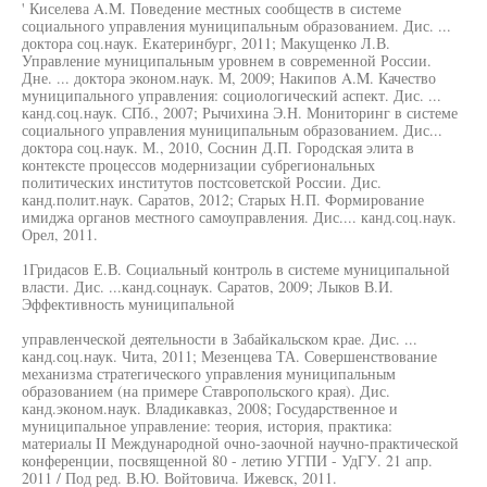
' Киселева A.M. Поведение местных сообществ в системе
социального управления муниципальным образованием. Дис. ...
доктора соц.наук. Екатеринбург, 2011; Макущенко Л.В.
Управление муниципальным уровнем в современной России.
Дне. ... доктора эконом.наук. М, 2009; Накипов A.M. Качество
муниципального управления: социологический аспект. Дис. ...
канд.соц.наук. СПб., 2007; Рычихина Э.Н. Мониторинг в системе
социального управления муниципальным образованием. Дис...
доктора соц.наук. М., 2010, Соснин Д.П. Городская элита в
контексте процессов модернизации субрегиональных
политических институтов постсоветской России. Дис.
канд.полит.наук. Саратов, 2012; Старых Н.П. Формирование
имиджа органов местного самоуправления. Дис.... канд.соц.наук.
Орел, 2011.
1Гридасов Е.В. Социальный контроль в системе муниципальной
власти. Дис. ...канд.соцнаук. Саратов, 2009; Лыков В.И.
Эффективность муниципальной
управленческой деятельности в Забайкальском крае. Дис. ...
канд.соц.наук. Чита, 2011; Мезенцева ТА. Совершенствование
механизма стратегического управления муниципальным
образованием (на примере Ставропольского края). Дис.
канд.эконом.наук. Владикавказ, 2008; Государственное и
муниципальное управление: теория, история, практика:
материалы II Международной очно-заочной научно-практической
конференции, посвященной 80 - летию УГПИ - УдГУ. 21 апр.
2011 / Под ред. В.Ю. Войтовича. Ижевск, 2011.