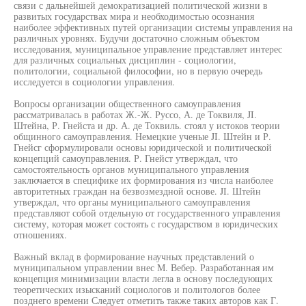
связи с дальнейшей демократизацией политической жизни в
развитых государствах мира и необходимостью осознания
наиболее эффективных путей организации системы управления на
различных уровнях. Будучи достаточно сложным объектом
исследования, муниципальное управление представляет интерес
для различных социальных дисциплин - социологии,
политологии, социальной философии, но в первую очередь
исследуется в социологии управления.
Вопросы организации общественного самоуправления
рассматривалась в работах Ж.-Ж. Руссо, А. де Токвиля, JI.
Штейна, Р. Гнейста и др. А. де Токвиль. стоял у истоков теории
общинного самоуправления. Немецкие ученые JI. Штейн и Р.
Гнейсг сформулировали основы юридической и политической
концепций самоуправления. Р. Гнейст утверждал, что
самостоятельность органов муниципального управления
заключается в специфике их формирования из числа наиболее
авторитетных граждан на безвозмездной основе. JI. Штейн
утверждал, что органы муниципального самоуправления
представляют собой отдельную от государственного управления
систему, которая может состоять с государством в юридических
отношениях.
Важный вклад в формирование научных представлений о
муниципальном управлении внес М. Вебер. Разработанная им
концепция минимизации власти легла в основу последующих
теоретических изысканий социологов и политологов более
позднего времени Следует отметить также таких авторов как Г.