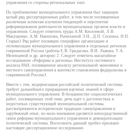
управления со стороны региональных элит.
По проблематике муниципального управления был защищен
целый ряд диссертационных работ, в том числе посвященных
различным аспектам изучения тенденций и перспектив
реформирования деятельности муниципальных органов власти и
управления. Следует отметить труды A.M. Киселевой, Л.В.
Макущенко, A.M. Накипова, Рычихиной Э.Н., Д.П. Соснина, Н.П.
Старых1 Ряд работ посвящен специфике организации и
оптимизации муниципального управления в отдельных регионах
современной России (работы Е.В. Гридасова, В.И. Лыкова, Т.А.
Мезенцевой и др. авторов) 2. Следует отметить масштабное
исследование «Реформы и регионы» Института системного
анализа РАН, посвященное анализу региональной экономики и
местного самоуправления в контексте становления федерализма в
современной России3.
Вместе с тем, модернизация российской политической системы
требует дальнейшего приращения научных знаний в сфере
муниципального управления. В большинстве социологических
работ, посвященных этой теме, речь идет о достоинствах и
недостатках существующей муниципальной системы,
рассматриваются исторические традиции самоуправления и
зарубежный опыт, но мало внимания уделяется непосредственной
связи реформы муниципального управления и демократизации
политической системы. Восполнить данный пробел призвано
настоящее диссертационное исследование.