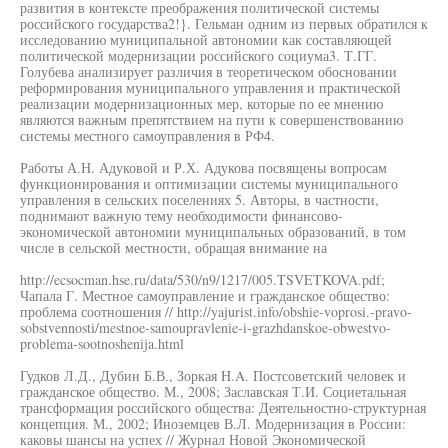
развития в контексте преображения политической системы
российского государства2!}. Гельман одним из первых обратился к
исследованию муниципальной автономии как составляющей
политической модернизации российского социума3. Т.ГГ.
Голубева анализирует различия в теоретическом обосновании
реформирования муниципального управления и практической
реализации модернизационных мер, которые по ее мнению
являются важным препятствием на пути к совершенствованию
системы местного самоуправления в РФ4.
Работы А.Н. Адуковой и Р.Х. Адукова посвящены вопросам
функционирования и оптимизации системы муниципального
управления в сельских поселениях 5. Авторы, в частности,
поднимают важную тему необходимости финансово-
экономической автономии муниципальных образований, в том
числе в сельской местности, обращая внимание на
http://ecsocman.hse.ru/data/530/n9/1217/005.TSVETKOVA.pdf;
Чапала Г. Местное самоуправление и гражданское общество:
проблема соотношения // http://yajurist.info/obshie-voprosi.-pravo-
sobstvennosti/mestnoe-samoupravlenie-i-grazhdanskoe-obwestvo-
problema-sootnoshenija.html
Гудков Л.Д., Дубин Б.В., Зоркая H.A. Постсоветский человек и
гражданское общество. М., 2008; Заславская Т.И. Социетальная
трансформация российского общества: Деятельностно-структурная
концепция. М., 2002; Иноземцев В.Л. Модернизация в России:
каковы шансы на успех // Журнал Новой Экономической