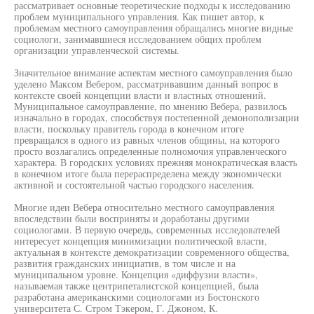
рассматривает основные теоретические подходы к исследованию
проблем муниципального управления. Как пишет автор, к
проблемам местного самоуправления обращались многие видные
социологи, занимавшиеся исследованием общих проблем
организации управленческой системы.
Значительное внимание аспектам местного самоуправления было
уделено Максом Вебером, рассматривавшим данный вопрос в
контексте своей концепции власти и властных отношений.
Муниципальное самоуправление, по мнению Вебера, развилось
изначально в городах, способствуя постепенной демонополизации
власти, поскольку правитель города в конечном итоге
превращался в одного из равных членов общины, на которого
просто возлагались определенные полномочия управленческого
характера. В городских условиях прежняя монократическая власть
в конечном итоге была перераспределена между экономически
активной и состоятельной частью городского населения.
Многие идеи Вебера относительно местного самоуправления
впоследствии были восприняты и доработаны другими
социологами. В первую очередь, современных исследователей
интересует концепция минимизации политической власти,
актуальная в контексте демократизации современного общества,
развития гражданских инициатив, в том числе и на
муниципальном уровне. Концепция «диффузии власти»,
называемая также центрипеталисгской концепцией, была
разработана американскими социологами из Бостонского
университета С. Стром Тэкером, Г. Джоном, К.