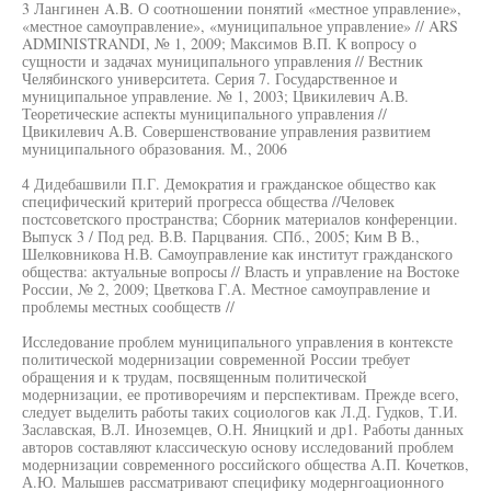
3 Лангинен A.B. О соотношении понятий «местное управление»,
«местное самоуправление», «муниципальное управление» // ARS
ADMINISTRANDI, № 1, 2009; Максимов В.П. К вопросу о
сущности и задачах муниципального управления // Вестник
Челябинского университета. Серия 7. Государственное и
муниципальное управление. № 1, 2003; Цвикилевич А.В.
Теоретические аспекты муниципального управления //
Цвикилевич А.В. Совершенствование управления развитием
муниципального образования. М., 2006
4 Дидебашвили П.Г. Демократия и гражданское общество как
специфический критерий прогресса общества //Человек
постсоветского пространства; Сборник материалов конференции.
Выпуск 3 / Под ред. В.В. Парцвания. СПб., 2005; Ким В В.,
Шелковникова Н.В. Самоуправление как институт гражданского
общества: актуальные вопросы // Власть и управление на Востоке
России, № 2, 2009; Цветкова Г.А. Местное самоуправление и
проблемы местных сообществ //
Исследование проблем муниципального управления в контексте
политической модернизации современной России требует
обращения и к трудам, посвященным политической
модернизации, ее противоречиям и перспективам. Прежде всего,
следует выделить работы таких социологов как Л.Д. Гудков, Т.И.
Заславская, В.Л. Иноземцев, О.Н. Яницкий и др1. Работы данных
авторов составляют классическую основу исследований проблем
модернизации современного российского общества А.П. Кочетков,
А.Ю. Малышев рассматривают специфику модернгоационного