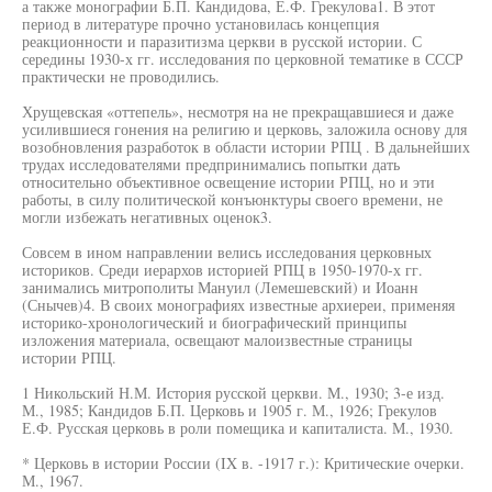
а также монографии Б.П. Кандидова, Е.Ф. Грекулова1. В этот
период в литературе прочно установилась концепция
реакционности и паразитизма церкви в русской истории. С
середины 1930-х гг. исследования по церковной тематике в СССР
практически не проводились.
Хрущевская «оттепель», несмотря на не прекращавшиеся и даже
усилившиеся гонения на религию и церковь, заложила основу для
возобновления разработок в области истории РПЦ . В дальнейших
трудах исследователями предпринимались попытки дать
относительно объективное освещение истории РПЦ, но и эти
работы, в силу политической конъюнктуры своего времени, не
могли избежать негативных оценок3.
Совсем в ином направлении велись исследования церковных
историков. Среди иерархов историей РПЦ в 1950-1970-х гг.
занимались митрополиты Мануил (Лемешевский) и Иоанн
(Снычев)4. В своих монографиях известные архиереи, применяя
историко-хронологический и биографический принципы
изложения материала, освещают малоизвестные страницы
истории РПЦ.
1 Никольский Н.М. История русской церкви. М., 1930; 3-е изд.
М., 1985; Кандидов Б.П. Церковь и 1905 г. М., 1926; Грекулов
Е.Ф. Русская церковь в роли помещика и капиталиста. М., 1930.
* Церковь в истории России (IX в. -1917 г.): Критические очерки.
М., 1967.