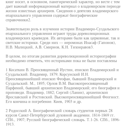
книг носит, в основном, панегирический характер, но весте с тем
дает важный информационный материал о владимирском периоде
жизни известных архиереев. Сведения о деятелях владимирского
епархиального управления содержат биографические
справочники2.
Значительную роль в изучении истории Владимиро-Суздальского
епархиального управления играют труды дореволюционных
владимирских краеведов. Их авторами были как церковные, так и
светские историки. Среди них — иеромонах Иоасаф (Гапонов),
Н.В. Малицкий, A.B. Смирнов, К.Н. Тихонравов3.
В целом, по итогам развития дореволюционной историографии
необходимо отметить, что историками пока не были поставлены
1 Косаткин В. Преосвященный Иустин, епископ Владимирский и
Суздальский. Владимир, 1879; Корсунский И.Н.
Преосвященнейший епископ Феофан, бывший Владимирский и
Суздальский. М., 1895; Орлов В.М. Высокопреосвященный
Парфений, бывший архиепископ Владимирский; его биография и
проповеди. Владимир, 1882; Сергий (Ланин), архиепископ
Ярославский и Ростовский. Высокопреосвященнейший Феогност.
Его кончина и погребение. Киев, 1903 и др.
2 Родосский А. Биографический словарь студентов первых 28
курсов Санкт-Петербургской духовной академии. 1814-1869 гг.
СПб., 1907; Русский биографический словарь. Т.1-26. СПб., 1896-
1913.