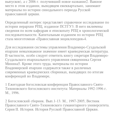
выпусков), а с 2006 г. получивший новое название2. Важное
место в этом издании, выходящем ежеквартально, занимают
материалы по истории синодального периода Русской
православной церкви.
Определенный интерес представляет справочное исследование по
истории иерархии РПЦ, изданное ПСТГУ3. В него включены
сведения по всем кафедрам и епископату РПЦ в хронологической
последовательности. Капитальным изданием по истории РПЦ
стала многотомная «Православная энциклопедия»4.
Для исследования системы управления Владимиро-Суздальской
епархии немаловажное значение имеет краеведческая литература.
В частности, особо следует отметить книгу секретаря Владимиро-
Суздальского епархиального управления священника Сергия
Минина5. Кроме этого труда, материалы по истории
Владимирской епархии содержатся также в различных
современных краеведческих сборниках, выходящих по итогам
конференций во Владимире,
1 Ежегодная богословская конференция Православного Свято-
Тихоновского богословского института: Материалы 1992-1996 г.
М., 1996.
2 Богословский сборник. Вып.1-13. М., 1997-2005; Вестник
Православного Свято-Тихоновского гуманитарного университета.
Серия II. История. История Русской Православной Церкви.