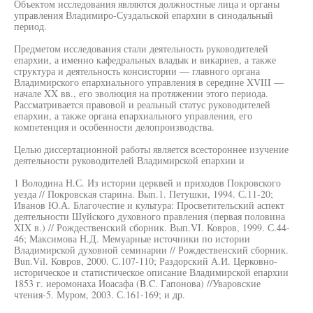
Объектом исследования являются должностные лица и органы
управления Владимиро-Суздальской епархии в синодальный
период.
Предметом исследования стали деятельность руководителей
епархии, а именно кафедральных владык и викариев, а также
структура и деятельность консистории — главного органа
Владимирского епархиального управления в середине XVIII —
начале XX вв., его эволюция на протяжении этого периода.
Рассматривается правовой и реальный статус руководителей
епархии, а также органа епархиального управления, его
компетенция и особенности делопроизводства.
Целью диссертационной работы является всестороннее изучение
деятельности руководителей Владимирской епархии и
1 Володина Н.С. Из истории церквей и приходов Покровского
уезда // Покровская старина. Вып.1. Петушки, 1994. С.11-20;
Иванов Ю.А. Благочестие и культура: Просветительский аспект
деятельности Шуйского духовного правления (первая половина
XIX в.) // Рождественский сборник. Вып.VI. Ковров, 1999. С.44-
46; Максимова Н.Д. Мемуарные источники по истории
Владимирской духовной семинарии // Рождественский сборник.
Bun.Vil. Ковров, 2000. С.107-110; Раздорский А.И. Церковно-
историческое и статистическое описание Владимирской епархии
1853 г. иеромонаха Иоасафа (B.C. Гапонова) //Уваровские
чтения-5. Муром, 2003. С.161-169; и др.