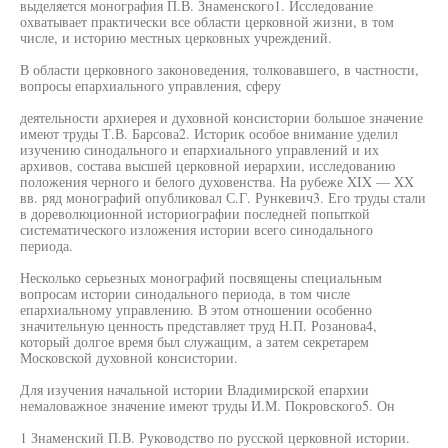
выделяется монография П.В. Знаменского1. Исследование
охватывает практически все области церковной жизни, в том
числе, и историю местных церковных учреждений.
В области церковного законоведения, толковавшего, в частности,
вопросы епархиального управления, сферу
деятельности архиерея и духовной консистории большое значение
имеют труды Т.В. Барсова2. Историк особое внимание уделил
изучению синодального и епархиального управлений и их
архивов, состава высшей церковной иерархии, исследованию
положения черного и белого духовенства. На рубеже XIX — XX
вв. ряд монографий опубликовал С.Г. Рункевич3. Его труды стали
в дореволюционной историографии последней попыткой
систематического изложения истории всего синодального
периода.
Несколько серьезных монографий посвящены специальным
вопросам истории синодального периода, в том числе
епархиальному управлению. В этом отношении особенно
значительную ценность представляет труд Н.П. Розанова4,
который долгое время был служащим, а затем секретарем
Московской духовной консистории.
Для изучения начальной истории Владимирской епархии
немаловажное значение имеют труды И.М. Покровского5. Он
1 Знаменский П.В. Руководство по русской церковной истории.