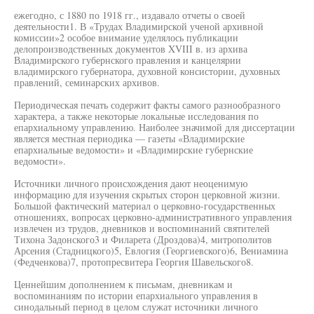
ежегодно, с 1880 по 1918 гг., издавало отчеты о своей
деятельности1. В «Трудах Владимирской ученой архивной
комиссии»2 особое внимание уделялось публикации
делопроизводственных документов XVIII в. из архива
Владимирского губернского правления и канцелярии
владимирского губернатора, духовной консистории, духовных
правлений, семинарских архивов.
Периодическая печать содержит факты самого разнообразного
характера, а также некоторые локальные исследования по
епархиальному управлению. Наиболее значимой для диссертации
является местная периодика — газеты «Владимирские
епархиальные ведомости» и «Владимирские губернские
ведомости».
Источники личного происхождения дают неоценимую
информацию для изучения скрытых сторон церковной жизни.
Большой фактический материал о церковно-государственных
отношениях, вопросах церковно-административного управления
извлечен из трудов, дневников и воспоминаний святителей
Тихона Задонского3 и Филарета (Дроздова)4, митрополитов
Арсения (Стадницкого)5, Евлогия (Георгиевского)6, Вениамина
(Федченкова)7, протопресвитера Георгия Шавельского8.
Ценнейшим дополнением к письмам, дневникам и
воспоминаниям по истории епархиального управления в
синодальный период в целом служат источники личного