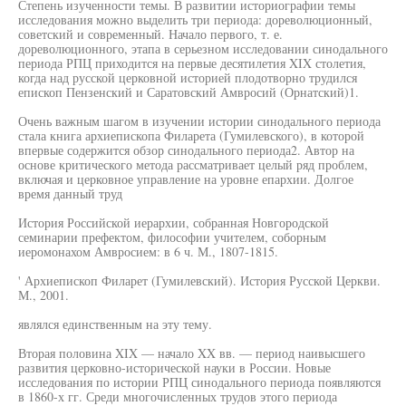
Степень изученности темы. В развитии историографии темы
исследования можно выделить три периода: дореволюционный,
советский и современный. Начало первого, т. е.
дореволюционного, этапа в серьезном исследовании синодального
периода РПЦ приходится на первые десятилетия XIX столетия,
когда над русской церковной историей плодотворно трудился
епископ Пензенский и Саратовский Амвросий (Орнатский)1.
Очень важным шагом в изучении истории синодального периода
стала книга архиепископа Филарета (Гумилевского), в которой
впервые содержится обзор синодального периода2. Автор на
основе критического метода рассматривает целый ряд проблем,
включая и церковное управление на уровне епархии. Долгое
время данный труд
История Российской иерархии, собранная Новгородской
семинарии префектом, философии учителем, соборным
иеромонахом Амвросием: в 6 ч. М., 1807-1815.
' Архиепископ Филарет (Гумилевский). История Русской Церкви.
М., 2001.
являлся единственным на эту тему.
Вторая половина XIX — начало XX вв. — период наивысшего
развития церковно-исторической науки в России. Новые
исследования по истории РПЦ синодального периода появляются
в 1860-х гг. Среди многочисленных трудов этого периода