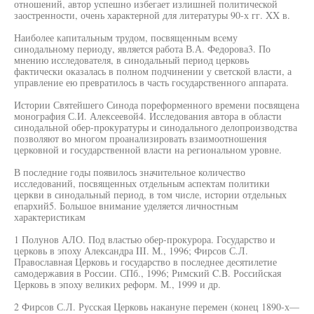
отношений, автор успешно избегает излишней политической
заостренности, очень характерной для литературы 90-х гг. XX в.
Наиболее капитальным трудом, посвященным всему
синодальному периоду, является работа В.А. Федорова3. По
мнению исследователя, в синодальный период церковь
фактически оказалась в полном подчинении у светской власти, а
управление ею превратилось в часть государственного аппарата.
Истории Святейшего Синода пореформенного времени посвящена
монография С.И. Алексеевой4. Исследования автора в области
синодальной обер-прокуратуры и синодального делопроизводства
позволяют во многом проанализировать взаимоотношения
церковной и государственной власти на региональном уровне.
В последние годы появилось значительное количество
исследований, посвященных отдельным аспектам политики
церкви в синодальный период, в том числе, истории отдельных
епархий5. Большое внимание уделяется личностным
характеристикам
1 Полунов АЛО. Под властью обер-прокурора. Государство и
церковь в эпоху Александра III. M., 1996; Фирсов С.Л.
Православная Церковь и государство в последнее десятилетие
самодержавия в России. СПб., 1996; Римский C.B. Российская
Церковь в эпоху великих реформ. М., 1999 и др.
2 Фирсов С.Л. Русская Церковь накануне перемен (конец 1890-х—