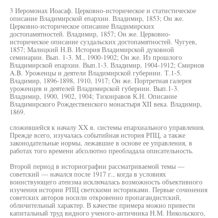
3 Иеромонах Иоасаф. Церковно-историческое и статистическое
описание Владимирской епархии. Владимир, 1853; Он же.
Церковно-историческое описание Владимирских
достопамятностей. Владимир, 1857; Он же. Церковно-
историческое описание суздальских достопамятностей. Чугуев,
1857; Малицкий Н.В. История Владимирской духовной
семинарии. Вып. 1-3. М., 1900-1902; Он же. Из прошлого
Владимирской епархии. Вып.1-3. Владимир, 1904-1912; Смирнов
A.B. Уроженцы и деятели Владимирской губернии. Т.1-5.
Владимир, 1896-1898, 1910, 1917; Он же. Портретная галерея
уроженцев и деятелей Владимирской губернии. Вып.1-3.
Владимир, 1900, 1902, 1904; Тихонравов К.Н. Описание
Владимирского Рождественского монастыря XII века. Владимир,
1869.
сложившейся к началу XX в. системы епархиального управления.
Прежде всего, изучалась событийная история РПЦ, а также
законодательные нормы, лежавшие в основе ее управления, в
работах того времени абсолютно преобладала описательность.
Второй период в историографии рассматриваемой темы —
советский — начался после 1917 г., когда в условиях
воинствующего атеизма исключалась возможность объективного
изучения истории РПЦ светскими историками. Первые сочинения
советских авторов носили откровенно пропагандистский,
обличительный характер. В качестве примера можно привести
капитальный труд видного ученого-античника Н.М. Никольского,