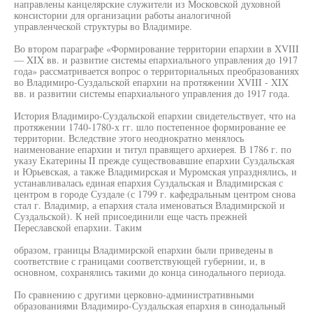
направлены канцелярские служители из Московской духовной
консистории для организации работы аналогичной
управленческой структуры во Владимире.
Во втором параграфе «Формирование территории епархии в XVIII
— XIX вв. и развитие системы епархиального управления до 1917
года» рассматривается вопрос о территориальных преобразованиях
во Владимиро-Суздальской епархии на протяжении XVIII - XIX
вв. и развитии системы епархиального управления до 1917 года.
История Владимиро-Суздальской епархии свидетельствует, что на
протяжении 1740-1780-х гг. шло постепенное формирование ее
территории. Вследствие этого неоднократно менялось
наименование епархии и титул правящего архиерея. В 1786 г. по
указу Екатерины II прежде существовавшие епархии Суздальская
и Юрьевская, а также Владимирская и Муромская упразднялись, и
устанавливалась единая епархия Суздальская и Владимирская с
центром в городе Суздале (с 1799 г. кафедральным центром снова
стал г. Владимир, а епархия стала именоваться Владимирской и
Суздальской). К ней присоединили еще часть прежней
Переславской епархии. Таким
образом, границы Владимирской епархии были приведены в
соответствие с границами соответствующей губернии, и, в
основном, сохранялись такими до конца синодального периода.
По сравнению с другими церковно-административными
образованиями Владимиро-Суздальская епархия в синодальный