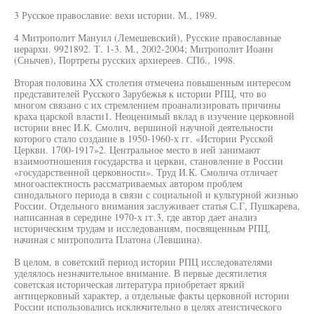
3 Русское православие: вехи истории. М., 1989.
4 Митрополит Мануил (Лемешевский), Русские православные
иерархи. 9921892. Т. 1-3. М., 2002-2004; Митрополит Иоанн
(Снычев), Портреты русских архиереев. СПб., 1998.
Вторая половина XX столетия отмечена повышенным интересом
представителей Русского Зарубежья к истории РПЦ, что во
многом связано с их стремлением проанализировать причины
краха царской власти1. Неоценимый вклад в изучение церковной
истории внес И.К. Смолич, вершиной научной деятельности
которого стало создание в 1950-1960-х гг. «Истории Русской
Церкви. 1700-1917»2. Центральное место в ней занимают
взаимоотношения государства и церкви, становление в России
«государственной церковности». Труд И.К. Смолича отличает
многоаспектность рассматриваемых автором проблем
синодального периода в связи с социальной и культурной жизнью
России. Отдельного внимания заслуживает статья С.Г, Пушкарева,
написанная в середине 1970-х гг.3, где автор дает анализ
историческим трудам и исследованиям, посвященным РПЦ,
начиная с митрополита Платона (Левшина).
В целом, в советский период истории РПЦ исследователями
уделялось незначительное внимание. В первые десятилетия
советская историческая литература приобретает яркий
антицерковный характер, а отдельные факты церковной истории
России использовались исключительно в целях атеистического