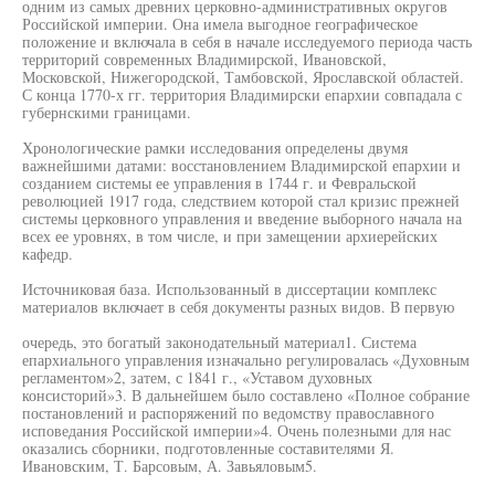
одним из самых древних церковно-административных округов
Российской империи. Она имела выгодное географическое
положение и включала в себя в начале исследуемого периода часть
территорий современных Владимирской, Ивановской,
Московской, Нижегородской, Тамбовской, Ярославской областей.
С конца 1770-х гг. территория Владимирски епархии совпадала с
губернскими границами.
Хронологические рамки исследования определены двумя
важнейшими датами: восстановлением Владимирской епархии и
созданием системы ее управления в 1744 г. и Февральской
революцией 1917 года, следствием которой стал кризис прежней
системы церковного управления и введение выборного начала на
всех ее уровнях, в том числе, и при замещении архиерейских
кафедр.
Источниковая база. Использованный в диссертации комплекс
материалов включает в себя документы разных видов. В первую
очередь, это богатый законодательный материал1. Система
епархиального управления изначально регулировалась «Духовным
регламентом»2, затем, с 1841 г., «Уставом духовных
консисторий»3. В дальнейшем было составлено «Полное собрание
постановлений и распоряжений по ведомству православного
исповедания Российской империи»4. Очень полезными для нас
оказались сборники, подготовленные составителями Я.
Ивановским, Т. Барсовым, А. Завьяловым5.