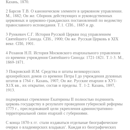
Казань, 1870.
2 Барсов Т.В. О каноническом элементе в церковном управлении.
М., 1882; Он же. Сборник действующих и руководственных
церковных и церковно-гражданских постановлений по ведомству
православного исповедания. Т.1. СПб., 1885 и др.
3 Рункевич С.Г. История Русской Церкви под управлением
Святейшего Синода. СПб., 1900; Он же. Русская Церковь в XIX
веке. СПб, 1901.
4 Розанов Н.П. История Московского епархиального управления
со времени учреждения Святейшего Синода: 1721-1821. Т.1-3. М.,
1869-1871.
3 Покровский И.М. Средства и штаты великорусских
архиерейских домов со времени Петра I до учреждения духовных
штатов в 1764 г. Казань, 1907; Он же. Русские епархии в ХУ1-
Х1Х вв., их открытие, состав и пределы. Т. 1-2. Казань, 1897,
1913.
подчеркивал стремление Екатерины II полностью подчинить
церковь государству в результате проведения губернской реформы
1775 г., преследовавшей цели укрепления административно-
территориальной связи епархий с губерниями.
С конца 1870-х гг. стали издаваться отдельные биографические
очерки о владимирских владыках'. Каждая из биографических