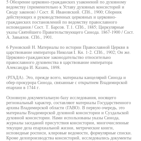
5 Обозрение церковно-гражданских узаконений по духовному
ведомству (применительно к Уставу духовных консисторий и
Своду законов) / Сост. Я. Ивановский. СПб., 1900; Сборник
действующих и руководственных церковных и церковно-
гражданских постановлений по ведомству православного
исповедания / Сост. Т. Барсов. Т.1. СПб., 1885; Циркулярные
указы Святейшего Правительствующего Синода. 1867-1900 / Сост.
А. Завьялов. СПб., 1901.
6 Руновский Н. Материалы по истории Православной Церкви в
царствование императора Николая I. Кн. 1-2. СПб., 1902; Он же.
Церковно-гражданское законодательство относительно
православного духовенства в царствование императора
Александра И. Казань, 1898.
(РГАДА). Это, прежде всего, материалы канцелярий Синода и
обер-прокурора Синода, связанные с открытием Владимирской
епархии в 1744 г.
Основную документальную базу исследования, носящего
региональный характер, составляют материалы Государственного
архива Владимирской области (ГАВО). В первую очередь, это
материалы Владимирской духовной консистории и Суздальской
духовной консистории. Нами использованы указы Синода,
журналы заседаний присутствия консистории, многочисленные
текущие дела епархиальной жизни, метрические книги,
исповедные росписи, клировые ведомости, формулярные списки.
Кроме делопроизводства консисторий, исследовались документы