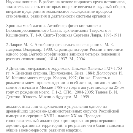
Научная новизна. В работе на основе широкого круга источников,
значительная часть из которых впервые введена в научный оборот,
впервые предпринято комплексное исследование процесса
становления, развития и деятельности системы органов и
Хроника моей жизни. Автобиографические записки
Высокопреосвященного Саввы, архиепископа Тверского и
Кашинского. Т. 1-9. Свято-Троицкая Сергеева Лавра, 1898-1911.
2 Лавров М. Е. Автобиография сельского священника М. Е.
Лаврова. Владимир, 1900; Страницы истории России в летописи
одного рода (Автобиографические записки четырех поколений
русских священников). 1814-1937. М., 2004.
3 Дневник генерального хорунжаго Николая Ханенко 1727-1753
гг. // Киевская старина. Приложение. Киев, 1884; Долгоруков И.
М. Капище моего сердца. Ковров, 1997; Он же. Повесть о
рождении моем, происхождении и всей жизни, писанная мной
самим и начатая в Москве 1788-го года в августе месяце на 25-ом
году от рождения моего. Т.1-2. СПб., 2004-2005; Танеев В. И.
Детство. Юность. Мысли о будущем. М., 1959.
должностных лиц епархиального управления одного из
древнейших церковно-административных округов Российской
империи в середине XVIII - начале XX вв. Проведен
сопоставительный анализ функционирования ряда церковно-
административных территорий, в результате чего были выявлены
общие закономерности развития епархии.