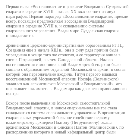
Первая глава «Восстановление и развитие Владимиро-Суздальской
епархии в середине XVIII - начале XX вв.» состоит из двух
параграфов. Первый параграф «Восстановление епархии», прежде
всегр, посвящен предпосылкам воссоздания Владимирской
епархии в середине XVIII в. и складыванию системы
епархиального управления. Влади миро-Суздальская епархия
принадлежит к
древнейшим церковно-административным образованиям РГТЦ.
Созданная еще в начале ХШ в., она в силу ряда причин была
упразднена в конце того же столетия, а ее территория вошла в
состав Патриаршей, а затем Синодальной области. Начало
восстановления самостоятельной Владимирской епархии было
связано с образованием отдельной Московской епархии, в состав
которой она первоначально входила. Титул первого владыки
восстановленной Московской епархии Иосифа (Волчанского)
значился как «архиепископ Московский и Владимирский», что
показывает значимость г. Владимира как древнего православного
центра.
Вскоре после выделения из Московской самостоятельной
Владимирской епархии, в новом епархиальном центре стала
складываться система епархиального управления. В организации
епархиальных учреждений большое содействие первому
владимирскому архиерею Платону (Петрункевичу) оказал
архиепископ Московский и Севский Платон (Малиновский), по
распоряжению которого в новый кафедральный центр были