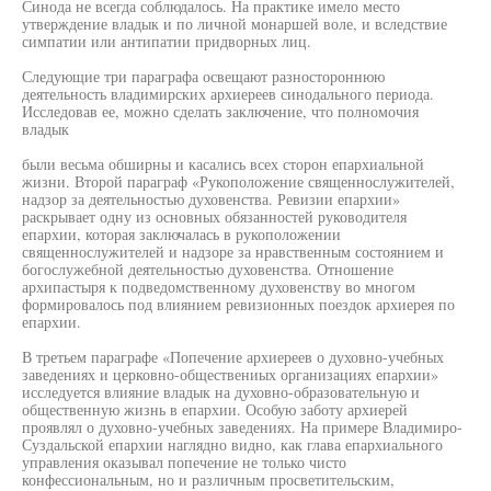
Синода не всегда соблюдалось. На практике имело место
утверждение владык и по личной монаршей воле, и вследствие
симпатии или антипатии придворных лиц.
Следующие три параграфа освещают разностороннюю
деятельность владимирских архиереев синодального периода.
Исследовав ее, можно сделать заключение, что полномочия
владык
были весьма обширны и касались всех сторон епархиальной
жизни. Второй параграф «Рукоположение священнослужителей,
надзор за деятельностью духовенства. Ревизии епархии»
раскрывает одну из основных обязанностей руководителя
епархии, которая заключалась в рукоположении
священнослужителей и надзоре за нравственным состоянием и
богослужебной деятельностью духовенства. Отношение
архипастыря к подведомственному духовенству во многом
формировалось под влиянием ревизионных поездок архиерея по
епархии.
В третьем параграфе «Попечение архиереев о духовно-учебных
заведениях и церковно-обществениых организациях епархии»
исследуется влияние владык на духовно-образовательную и
общественную жизнь в епархии. Особую заботу архиерей
проявлял о духовно-учебных заведениях. На примере Владимиро-
Суздальской епархии наглядно видно, как глава епархиального
управления оказывал попечение не только чисто
конфессиональным, но и различным просветительским,