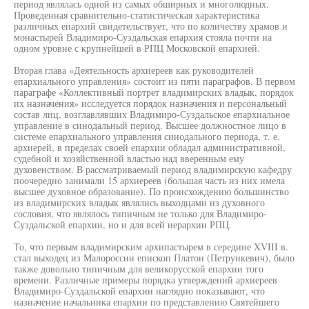
период являлась одной из самых обширных и многолюдных.
Проведенная сравнительно-статистическая характеристика
различных епархий свидетельствует, что по количеству храмов и
монастырей Владимиро-Суздальская епархия стояла почти на
одном уровне с крупнейшей в РПЦ Московской епархией.
Вторая глава «Деятельность архиереев как руководителей
епархиального управления» состоит из пяти параграфов. В первом
параграфе «Коллективный портрет владимирских владык, порядок
их назначения» исследуется порядок назначения и персональный
состав лиц, возглавлявших Владимиро-Суздальское епархиальное
управление в синодальный период. Высшее должностное лицо в
системе епархиального управления синодального периода, т. е.
архиерей, в пределах своей епархии обладал административной,
судебной и хозяйственной властью над вверенным ему
духовенством. В рассматриваемый период владимирскую кафедру
поочередно занимали 15 архиереев (большая часть из них имела
высшее духовное образование). По происхождению большинство
из владимирских владык являлись выходцами из духовного
сословия, что являлось типичным не только для Владимиро-
Суздальской епархии, но и для всей иерархии РПЦ.
То, что первым владимирским архипастырем в середине XVIII в.
стал выходец из Малороссии епископ Платон (Петрункевич), было
также довольно типичным для великорусской епархии того
времени. Различные примеры порядка утверждений архиереев
Владимиро-Суздальской епархии наглядно показывают, что
назначение начальника епархии по представлению Святейшего