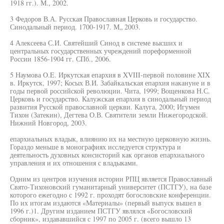
1918 гг.). М., 2002.
3 Федоров В.А. Русская Православная Церковь и государство.
Синодальный период. 1700-1917. М„ 2003.
4 Алексеева С.И. Святейший Синод в системе высших и
центральных государственных учреждений пореформенной
России 1856-1904 гг. СПб., 2006.
5 Наумова O.E. Иркутская епархия в XVIII-первой половине XIX
в. Иркутск, 1997; Косых В.И. Забайкальская епархия накануне и в
годы первой российской революции. Чита, 1999; Вощенкова Н.С.
Церковь и государство. Калужская епархия в синодальный период
развития Русской православной церкви. Калуга, 2000; Игумен
Тихон (Затекин), Дегтева О.В. Святители земли Нижегородской.
Нижний Новгород, 2003.
епархиальных владык, влиянию их на местную церковную жизнь.
Гораздо меньше в монографиях исследуется структура и
деятельность духовных консисторий как органов епархиального
управления и их отношения с владыками.
Одним из центров изучения истории РПЦ является Православный
Свято-Тихоновский гуманитарный университет (ПСТГУ), на базе
которого ежегодно с 1992 г. проходят богословские конференции.
По их итогам издаются «Материалы» (первый выпуск вышел в
1996 г.)1. Другим изданием ПСТГУ являлся «Богословский
сборник», издававшийся с 1997 по 2005 г. (всего вышло 13