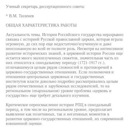
Ученый секретарь диссертационного совета:
^ В.М. Тюленев
ОБЩАЯ ХАРАКТЕРИСТИКА РАБОТЫ
Актуальность темы. История Российского государства неразрывно
связана с историей Русской православной церкви, которая играла
огромную, до сих пор еще недостаточно'изученную и даже
неосознанную во всей ее полноте роль. Несмотря на интенсивное
развитие исторических знаний, в церковной истории России еще
остается много малоизученных сюжетов, значительная часть из
них относится к синодальному периоду (1721-1917 гг.),
отличавшемуся целым рядом сложностей и противоречий в
церковно-государственных отношениях. Если полномочия и
отношения центральных церковных и государственных
институтов власти довольно подробно рассматривались целым
рядом отечественных и зарубежных исследователей, то на
региональном (епархиальном) уровне проблема «церковь и
государство» еще требует детального изучения.
Критическое переосмысление истории РПЦ в синодальный
период, в том числе на региональном уровне, предполагает
выявление как позитивных, так и негативных моментов в
развитии церковно-государственных отношений, их современной
взвешенной оценки.