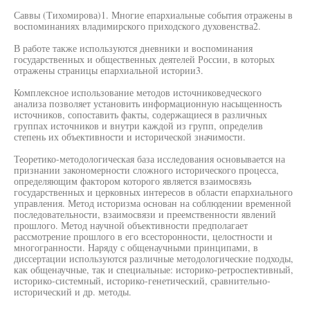
Саввы (Тихомирова)1. Многие епархиальные события отражены в
воспоминаниях владимирского приходского духовенства2.
В работе также используются дневники и воспоминания
государственных и общественных деятелей России, в которых
отражены страницы епархиальной истории3.
Комплексное использование методов источниковедческого
анализа позволяет установить информационную насыщенность
источников, сопоставить факты, содержащиеся в различных
группах источников и внутри каждой из групп, определив
степень их объективности и исторической значимости.
Теоретико-методологическая база исследования основывается на
признании закономерности сложного исторического процесса,
определяющим фактором которого является взаимосвязь
государственных и церковных интересов в области епархиального
управления. Метод историзма основан на соблюдении временной
последовательности, взаимосвязи и преемственности явлений
прошлого. Метод научной объективности предполагает
рассмотрение прошлого в его всесторонности, целостности и
многогранности. Наряду с общенаучными принципами, в
диссертации используются различные методологические подходы,
как общенаучные, так и специальные: историко-ретроспективный,
историко-системный, историко-генетический, сравнительно-
исторический и др. методы.