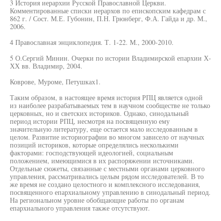
3 История иерархии Русской Православной Церкви.
Комментированные списки иерархов по епископским кафедрам с
862 г. / Сост. М.Е. Губонин, П.Н. Грюнберг, Ф.А. Гайда и др. М.,
2006.
4 Православная энциклопедия. Т. 1-22. М., 2000-2010.
5 О.Сергий Минин. Очерки по истории Владимирской епархии Х-
ХХ вв. Владимир, 2004.
Коврове, Муроме, Петушках1.
Таким образом, в настоящее время история РПЦ является одной
из наиболее разрабатываемых тем в научном сообществе не только
церковных, но и светских историков. Однако, синодальный
период истории РПЦ, несмотря на посвященную ему
значительную литературу, еще остается мало исследованным в
целом. Развитие историографии во многом зависело от научных
позиций историков, которые определялись несколькими
факторами: господствующей идеологией, социальным
положением, имеющимися в их распоряжении источниками.
Отдельные сюжеты, связанные с местными органами церковного
управления, рассматривались целым рядом исследователей. В то
же время не создано целостного и комплексного исследования,
посвященного епархиальному управлению в синодальный период.
На региональном уровне обобщающие работы по органам
епархиального управления также отсутствуют.