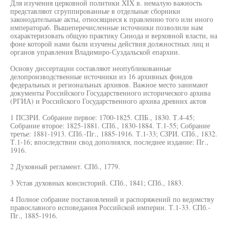
Для изучения церковной политики XIX в. немалую важность
представляют сгруппированные в отдельные сборники
законодательные акты, относящиеся к правлению того или иного
императора6. Вышеперечисленные источники позволили нам
охарактеризовать общую практику Синода и верховной власти, на
фоне которой нами были изучены действия должностных лиц и
органов управления Владимиро-Суздальской епархии.
Основу диссертации составляют неопубликованные
делопроизводственные источники из 16 архивных фондов
федеральных и региональных архивов. Важное место занимают
документы Российского Государственного исторического архива
(РГИА) и Российского Государственного архива древних актов
1 ПСЗРИ. Собрание первое: 1700-1825. СПБ., 1830. Т.4-45;
Собрание второе: 1825-1881. СПб., 1830-1884. Т.1-55; Собрание
третье: 1881-1913. СПб.-Пг., 1885-1916. Т.1-33; СЗРИ. СПб., 1832.
Т.1-16; впоследствии свод дополнялся, последнее издание: Пг.,
1916.
2 Духовный регламент. СПб., 1779.
3 Устав духовных консисторий. СПб., 1841; СПб., 1883.
4 Полное собрание постановлений и распоряжений по ведомству
православного исповедания Российской империи. Т.1-33. СПб.-
Пг., 1885-1916.