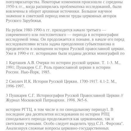
популяризаторства. Некоторые изменения произошли с середины
1950-х гг., когда расширилась проблематика исследований, были
вовлечены в оборот архивные источники. Большое научное
значение в советский период имели труды церковных авторов
Русского Зарубежья.
На рубеж 1980-1990-х гг. приходится начало третьего —
современного или постсоветского — периода в историографии
исследуемой темы. Он продолжается и поныне, в начале его перед
исследователями встала задача преодоления субъективизма и
предвзятости в освещении истории Русской православной церкви.
Уже в 1990-е гг. историками были изданы десятки монографий по
1 Карташев A.B. Очерки по истории русской церкви. Т. 1-3. М.,
1991; Пушкарев С.Г. Роль православной церкви в истории
России. Нью-Йорк, 1985.
2 Смолич И.К. История Русской Церкви. 1700-1917. 4.1-2. М.,
1996-1997.
3 Пушкарев С.Г. Историография Русской Православной Церкви //
Журнал Московской Патриархии. 1998. №5-6.
истории РГТЦ, в том числе и по синодальному периоду1. В
последние два десятилетия исследования по истории РПЦ
синодального периода продолжаются как церковными, так и
светскими учеными. Особо следует выделить труд C.J1. Фирсова".
Анализируя сложные вопросы церковно-государственных