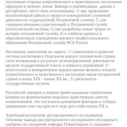
негативные стороны патриотического и нравственного воспитания
офицеров и нижних чинов. Выводы и рекомендации, данные в
диссертации, могут быть использованы: 1) при проведении
воспитательной работы в процессе повседневной служебной
деятельности подразделений Пограничной службы; 2) для
совершенствования существующей в Пограничной службе
воспитательной системы; 3) при разработке новых трудов по
истории пограничной службы; 4) в учебном процессе в
образовательных учреждениях высшего профессионального
образования Пограничной службы ФСБ России.
Положения, выносимые на защиту: 1) становление и развитие
системы воспитания в Отдельном корпусе пограничной стражи
стало возможным в результате целенаправленной деятельности
органов государственной власти и военного управления; 2)
религиозное и монархическое мировоззрение являлось основой
патриотического и нравственного воспитания чинов пограничной
стражи в конце XIX - начале XX вв.; 3) деятельность
государственных органов
Российской империи в мирное время оказывала значительное
влияние на формирование морально-нравственных качеств
пограничников, что послужило решающим фактором в победах,
одержанных ими над врагом в ходе двух войн начала XX в.
Апробация результатов диссертационного исследования.
Основные выводы диссертационного исследования обсуждены и
одобрены на заседаниях кафедры Гуманитарных и социально-