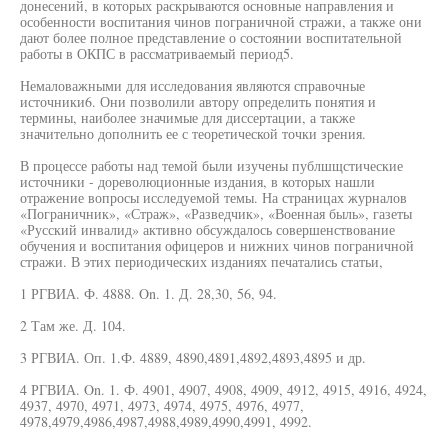
донесений, в которых раскрываются основные направления и
особенности воспитания чинов пограничной стражи, а также они
дают более полное представление о состоянии воспитательной
работы в ОКПС в рассматриваемый период5.
Немаловажными для исследования являются справочные
источники6. Они позволили автору определить понятия и
термины, наиболее значимые для диссертации, а также
значительно дополнить ее с теоретической точки зрения.
В процессе работы над темой были изучены публшщстические
источники - дореволюционные издания, в которых нашли
отражение вопросы исследуемой темы. На страницах журналов
«Пограничник», «Страж», «Разведчик», «Военная быль», газеты
«Русский инвалид» активно обсуждалось совершенствование
обучения и воспитания офицеров и нижних чинов пограничной
стражи. В этих периодических изданиях печатались статьи,
1 РГВИА. Ф. 4888. On. 1. Д. 28,30, 56, 94.
2 Там же. Д. 104.
3 РГВИА. Оп. 1.Ф. 4889, 4890,4891,4892,4893,4895 и др.
4 РГВИА. On. 1. Ф. 4901, 4907, 4908, 4909, 4912, 4915, 4916, 4924,
4937, 4970, 4971, 4973, 4974, 4975, 4976, 4977,
4978,4979,4986,4987,4988,4989,4990,4991, 4992.