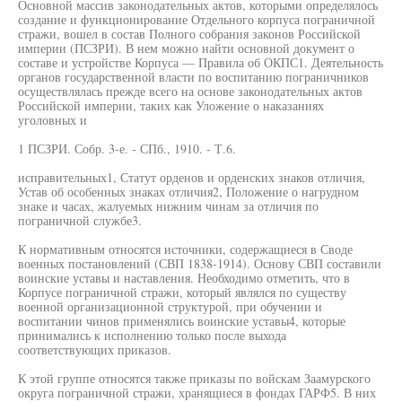
Основной массив законодательных актов, которыми определялось
создание и функционирование Отдельного корпуса пограничной
стражи, вошел в состав Полного собрания законов Российской
империи (ПСЗРИ). В нем можно найти основной документ о
составе и устройстве Корпуса — Правила об ОКПС1. Деятельность
органов государственной власти по воспитанию пограничников
осуществлялась прежде всего на основе законодательных актов
Российской империи, таких как Уложение о наказаниях
уголовных и
1 ПСЗРИ. Собр. 3-е. - СПб., 1910. - Т.6.
исправительных1, Статут орденов и орденских знаков отличия,
Устав об особенных знаках отличия2, Положение о нагрудном
знаке и часах, жалуемых нижним чинам за отличия по
пограничной службе3.
К нормативным относятся источники, содержащиеся в Своде
военных постановлений (СВП 1838-1914). Основу СВП составили
воинские уставы и наставления. Необходимо отметить, что в
Корпусе пограничной стражи, который являлся по существу
военной организационной структурой, при обучении и
воспитании чинов применялись воинские уставы4, которые
принимались к исполнению только после выхода
соответствующих приказов.
К этой группе относятся также приказы по войскам Заамурского
округа пограничной стражи, хранящиеся в фондах ГАРФ5. В них