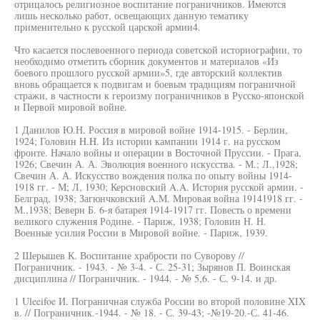
отрицалось религиозное воспитание пограничников. Имеются
лишь несколько работ, освещающих данную тематику
применительно к русской царской армии4.
Что касается послевоенного периода советской историографии, то
необходимо отметить сборник документов и материалов «Из
боевого прошлого русской армии»5, где авторский коллектив
вновь обращается к подвигам и боевым традициям пограничной
стражи, в частности к героизму пограничников в Русско-японской
и Первой мировой войне.
1 Данилов Ю.Н. Россия в мировой войне 1914-1915. - Берлин,
1924; Головин H.H. Из истории кампании 1914 г. на русском
фронте. Начало войны и операции в Восточной Пруссии. - Прага,
1926; Свечин А. А. Эволюция военного искусства. - М.; Л.,1928;
Свечин А. А. Искусство вождения полка по опыту войны 1914-
1918 гг. - М; Л, 1930; Керсновский A.A. История русской армии. -
Белград, 1938; Загюнчковский A.M. Мировая война 19141918 гг. -
М.,1938; Веверн Б. 6-я батарея 1914-1917 гг. Повесть о времени
великого служения Родине. - Париж, 1938; Головин Н. Н.
Военные усилия России в Мировой войне. - Париж, 1939.
2 Шерышев К. Воспитание храбрости по Суворову //
Пограничник. - 1943. - № 3-4. - С. 25-31; Зырянов П. Воинская
дисциплина // Пограничник. - 1944. - № 5,6. - С. 9-14. и др.
1 Uleeifoe И. Пограничная служба России во второй половине XIX
в. // Пограничник.-1944. - № 18. - С. 39-43; -№19-20.-С. 41-46.