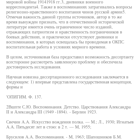
мировой войны 19141918 гг.3, дневники военного
корреспондента4. Также в воспоминаниях затрагивались вопросы
религиозно-нравственного воспитания чинов русской армии5.
Отмечая важность данной группы источников, автор в то же
время вынужден признать, что в отечественной исторической
литературе имеется очень ограниченное число изданий,
отражающих патриотизм и нравственность пограничников в
боевых действиях, и практически отсутствуют дневники и
воспоминания, в которых освещалась бы проводимая в ОКПС
воспитательная работа в условиях мирного времени.
В целом, источниковая база предоставил возможность диссертанту
всесторонне рассмотреть заявленную проблему и обеспечила
достоверность исследования.
Научная новизна диссертационного исследования заключается в
следующем: 1) впервые представлена государственная концепция,
формы и
'ОПИГИМ. Ф. 137.
2Вшпте С.Ю. Воспоминания. Детство. Царствования Александра
II и Александра III (1949 -1894). - Берлин 1923.
Свечин A.A. Искусство вождения полка. — М.; Л., 1930; Игнатьев
A.A. Пятьдесят лет в стою: в 2 т. — М, 1955;
Брусилов A.A. Воспоминания. - M, 1963; Шапошников Б.М.