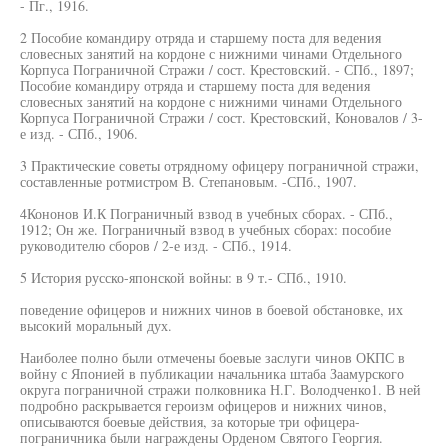
- Пг., 1916.
2 Пособие командиру отряда и старшему поста для ведения
словесных занятий на кордоне с нижними чинами Отдельного
Корпуса Пограничной Стражи / сост. Крестовский. - СПб., 1897;
Пособие командиру отряда и старшему поста для ведения
словесных занятий на кордоне с нижними чинами Отдельного
Корпуса Пограничной Стражи / сост. Крестовский, Коновалов / 3-
е изд. - СПб., 1906.
3 Практические советы отрядному офицеру пограничной стражи,
составленные ротмистром В. Степановым. -СПб., 1907.
4Кононов И.К Пограничный взвод в учебных сборах. - СПб.,
1912; Он же. Пограничный взвод в учебных сборах: пособие
руководителю сборов / 2-е изд. - СПб., 1914.
5 История русско-японской войны: в 9 т.- СПб., 1910.
поведение офицеров и нижних чинов в боевой обстановке, их
высокий моральный дух.
Наиболее полно были отмечены боевые заслуги чинов ОКПС в
войну с Японией в публикации начальника штаба Заамурского
округа пограничной стражи полковника Н.Г. Володченко1. В ней
подробно раскрывается героизм офицеров и нижних чинов,
описываются боевые действия, за которые три офицера-
пограничника были награждены Орденом Святого Георгия.