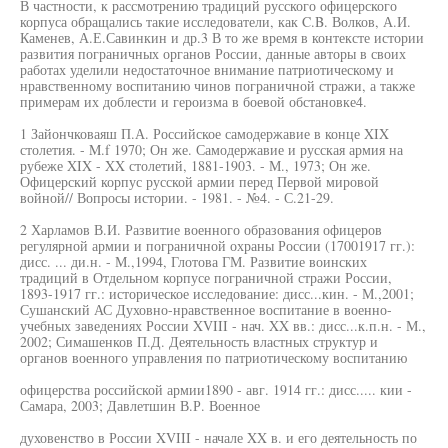
В частности, к рассмотрению традиций русского офицерского
корпуса обращались такие исследователи, как C.B. Волков, А.И.
Каменев, А.Е.Савинкин и др.3 В то же время в контексте истории
развития пограничных органов России, данные авторы в своих
работах уделили недостаточное внимание патриотическому и
нравственному воспитанию чинов пограничной стражи, а также
примерам их доблести и героизма в боевой обстановке4.
1 Зайончковаяш П.А. Российское самодержавие в конце XIX
столетия. - M.f 1970; Он же. Самодержавие и русская армия на
рубеже XIX - XX столетий, 1881-1903. - М., 1973; Он же.
Офицерский корпус русской армии перед Первой мировой
войной// Вопросы истории. - 1981. - №4. - С.21-29.
2 Харламов В.И. Развитие военного образования офицеров
регулярной армии и пограничной охраны России (17001917 гг.):
дисс. ... ди.н. - М.,1994, Глотова ГМ. Развитие воинских
традиций в Отдельном корпусе пограничной стражи России,
1893-1917 гг.: историческое исследование: дисс...кин. - М.,2001;
Сушанский АС Духовно-нравственное воспитание в военно-
учебных заведениях России XVIII - нач. XX вв.: дисс...к.п.н. - М.,
2002; Симашенков П.Д. Деятельность властных структур и
органов военного управления по патриотическому воспитанию
офицерства российской армии1890 - авг. 1914 гг.: дисс..... кии -
Самара, 2003; Давлетшин В.Р. Военное
духовенство в России XVIII - начале XX в. и его деятельность по