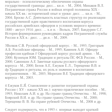
морально - психологическому обеспечению охраны
государственной границы: дисс... ки.н. - М., 2004; Минаков В.Л.
Пограничная стража России в войнах второй половины XIX -
начала XX вв.: исторический опыт и уроки: дисс. ... ки.н. - М.,
2004; Броско A.C. Деятельность властных структур по реализации
государственной идеи нравственного воспитания корпуса
российских армейских офицеров в условиях мирного времени:
1880 - август 1914: дисс. ... к.и н. - Вольск, 2007; Бандурин С.Г.
История формирования руководящих кадров Пограничной службы
России в XX в.: дисс. ... ди.н. - М., 2009.
3Волков C.B. Русский офицерский корпус. - М., 1993; Григорьев
А.Б. Российские офицеры. - М., 1995; Каменев А.И. Офицер-
профессия идейная // Офицерский корпус русской армии. - М.,
2000; Кузнецов ЮМ. Традиции и ритуалы ПС ФСБ России. - M.,
2000; Савинкин А.Е Заветные идеалы русского офицерского
корпуса - М., 2000; Белов А.Е, Ежуков Е.Л., Терещенко В.В. и
dp.Традиции и ритуалы, их роль и значение в воспитании
пограничников. - M., 2003; Морихин В.Е Традиции офицерского
корпуса - М., 2003.
4 Ежуков E.JÎ. Становление и развитие пограничной охраны
России ( XV - начало XX вв.): научно-практическое пособие. - М.,
1993; Николаев А.И. к др. На страже границ Отечества. - М., 1998;
Боярский В.И. и др. На страже границ Отечества. - М., 2000;
Терещенко В. В. На охране рубежей Отечества. - М., 2008 и др.
Следует подчеркнуть, что в 1993 г. впервые выходит краткий