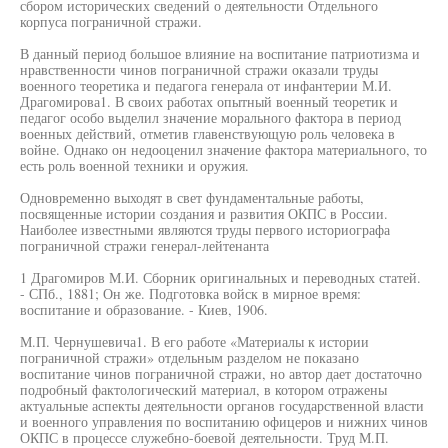
сбором исторических сведений о деятельности Отдельного
корпуса пограничной стражи.
В данный период большое влияние на воспитание патриотизма и
нравственности чинов пограничной стражи оказали труды
военного теоретика и педагога генерала от инфантерии М.И.
Драгомирова1. В своих работах опытный военный теоретик и
педагог особо выделил значение морального фактора в период
военных действий, отметив главенствующую роль человека в
войне. Однако он недооценил значение фактора материального, то
есть роль военной техники и оружия.
Одновременно выходят в свет фундаментальные работы,
посвященные истории создания и развития ОКПС в России.
Наиболее известными являются труды первого историографа
пограничной стражи генерал-лейтенанта
1 Драгомиров М.И. Сборник оригинальных и переводных статей.
- СПб., 1881; Он же. Подготовка войск в мирное время:
воспитание и образование. - Киев, 1906.
М.П. Чернушевича1. В его работе «Материалы к истории
пограничной стражи» отдельным разделом не показано
воспитание чинов пограничной стражи, но автор дает достаточно
подробный фактологический материал, в котором отражены
актуальные аспекты деятельности органов государственной власти
и военного управления по воспитанию офицеров и нижних чинов
ОКПС в процессе служебно-боевой деятельности. Труд М.П.