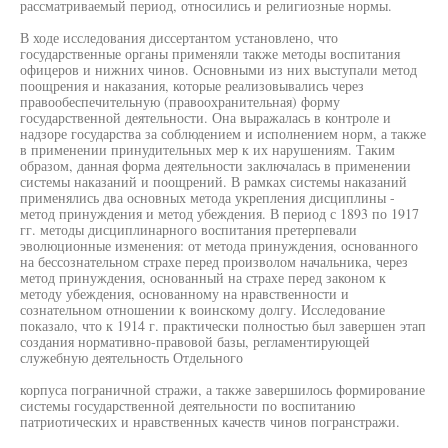
рассматриваемый период, относились и религиозные нормы.
В ходе исследования диссертантом установлено, что
государственные органы применяли также методы воспитания
офицеров и нижних чинов. Основными из них выступали метод
поощрения и наказания, которые реализовывались через
правообеспечительную (правоохранительная) форму
государственной деятельности. Она выражалась в контроле и
надзоре государства за соблюдением и исполнением норм, а также
в применении принудительных мер к их нарушениям. Таким
образом, данная форма деятельности заключалась в применении
системы наказаний и поощрений. В рамках системы наказаний
применялись два основных метода укрепления дисциплины -
метод принуждения и метод убеждения. В период с 1893 по 1917
гг. методы дисциплинарного воспитания претерпевали
эволюционные изменения: от метода принуждения, основанного
на бессознательном страхе перед произволом начальника, через
метод принуждения, основанный на страхе перед законом к
методу убеждения, основанному на нравственности и
сознательном отношении к воинскому долгу. Исследование
показало, что к 1914 г. практически полностью был завершен этап
создания нормативно-правовой базы, регламентирующей
служебную деятельность Отдельного
корпуса пограничной стражи, а также завершилось формирование
системы государственной деятельности по воспитанию
патриотических и нравственных качеств чинов погранстражи.