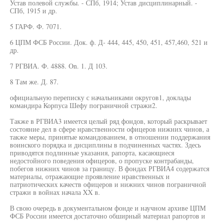
Устав полевой службы. - СПб, 1914; Устав дисциплинарный. -
СПб, 1915 и др.
5 ГАРФ. Ф. 7071.
6 ЦПМ ФСБ России. Док. ф. Д- 444, 445, 450, 451, 457,460, 521 и
др.
7 РГВИА. Ф. 4888. On. 1. Д 103.
8 Там же. Д. 87.
официальную переписку с начальниками округов1, доклады
командира Корпуса Шефу пограничной стражи2.
Также в РГВИА3 имеется целый ряд фондов, который раскрывает
состояние дел в сфере нравственности офицеров нижних чинов, а
также меры, принятые командованием, в отношении поддержания
воинского порядка и дисциплины в подчиненных частях. Здесь
приводятся подлинные указания, рапорта, касающиеся
недостойного поведения офицеров, о пропуске контрабанды,
побегов нижних чинов за границу. В фондах РГВИА4 содержатся
материалы, отражающие проявление нравственных и
патриотических качеств офицеров и нижних чинов пограничной
стражи в войнах начала XX в.
В свою очередь в документальном фонде и научном архиве ЦПМ
ФСБ России имеется достаточно обширный материал рапортов и