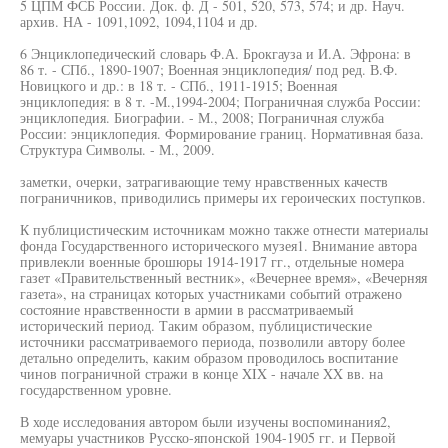
5 ЦПМ ФСБ России. Док. ф. Д - 501, 520, 573, 574; и др. Науч.
архив. НА - 1091,1092, 1094,1104 и др.
6 Энциклопедический словарь Ф.А. Брокгауза и И.А. Эфрона: в
86 т. - СПб., 1890-1907; Военная энциклопедия/ под ред. В.Ф.
Новицкого и др.: в 18 т. - СПб., 1911-1915; Военная
энциклопедия: в 8 т. -М.,1994-2004; Пограничная служба России:
энциклопедия. Биографии. - М., 2008; Пограничная служба
России: энциклопедия. Формирование границ. Нормативная база.
Структура Символы. - М., 2009.
заметки, очерки, затрагивающие тему нравственных качеств
пограничников, приводились примеры их героических поступков.
К публицистическим источникам можно также отнести материалы
фонда Государственного исторического музея1. Внимание автора
привлекли военные брошюры 1914-1917 гг., отдельные номера
газет «Правительственный вестник», «Вечернее время», «Вечерняя
газета», на страницах которых участниками событий отражено
состояние нравственности в армии в рассматриваемый
исторический период. Таким образом, публицистические
источники рассматриваемого периода, позволили автору более
детально определить, каким образом проводилось воспитание
чинов пограничной стражи в конце XIX - начале XX вв. на
государственном уровне.
В ходе исследования автором были изучены воспоминания2,
мемуары участников Русско-японской 1904-1905 гг. и Первой