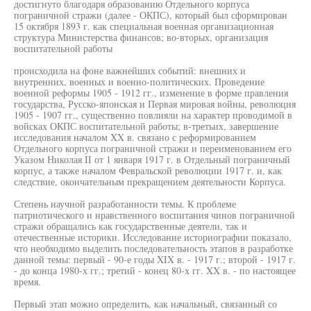
достигнуто благодаря образованию Отдельного корпуса
пограничной стражи (далее - ОКПС), который был сформирован
15 октября 1893 г. как специальная военная организационная
структура Министерства финансов; во-вторых, организация
воспитательной работы
происходила на фоне важнейших событий: внешних и
внутренних, военных и военно-политических. Проведение
военной реформы 1905 - 1912 гг., изменение в форме правления
государства, Русско-японская и Первая мировая войны, революция
1905 - 1907 гг., существенно повлияли на характер проводимой в
войсках ОКПС воспитательной работы; в-третьих, завершение
исследования началом XX в. связано с реформированием
Отдельного корпуса пограничной стражи и переименованием его
Указом Николая II от 1 января 1917 г. в Отдельный пограничный
корпус, а также началом Февральской революции 1917 г. и, как
следствие, окончательным прекращением деятельности Корпуса.
Степень научной разработанности темы. К проблеме
патриотического и нравственного воспитания чинов пограничной
стражи обращались как государственные деятели, так и
отечественные историки. Исследование историографии показало,
что необходимо выделить последовательность этапов в разработке
данной темы: первый - 90-е годы XIX в. - 1917 г.; второй - 1917 г.
- до конца 1980-х гг.; третий - конец 80-х гг. XX в. - по настоящее
время.
Первый этап можно определить, как начальный, связанный со