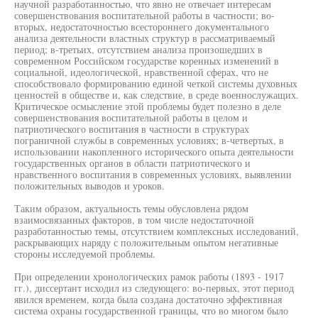
научной разработанностью, что явно не отвечает интересам
совершенствования воспитательной работы в частности; во-
вторых, недостаточностью всестороннего документального
анализа деятельности властных структур в рассматриваемый
период; в-третьих, отсутствием анализа произошедших в
современном Российском государстве коренных изменений в
социальной, идеологической, нравственной сферах, что не
способствовало формированию единой четкой системы духовных
ценностей в обществе и, как следствие, в среде военнослужащих.
Критическое осмысление этой проблемы будет полезно в деле
совершенствования воспитательной работы в целом и
патриотического воспитания в частности в структурах
пограничной службы в современных условиях; в-четвертых, в
использовании накопленного исторического опыта деятельности
государственных органов в области патриотического и
нравственного воспитания в современных условиях, выявлении
положительных выводов и уроков.
Таким образом, актуальность темы обусловлена рядом
взаимосвязанных факторов, в том числе недостаточной
разработанностью темы, отсутствием комплексных исследований,
раскрывающих наряду с положительным опытом негативные
стороны исследуемой проблемы.
При определении хронологических рамок работы (1893 - 1917
гг.), диссертант исходил из следующего: во-первых, этот период
явился временем, когда была создана достаточно эффективная
система охраны государственной границы, что во многом было