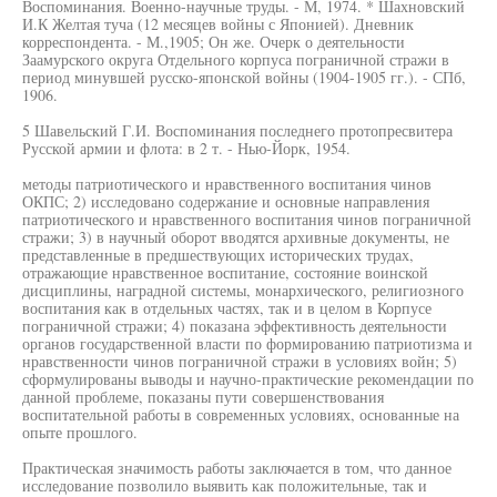
Воспоминания. Военно-научные труды. - М, 1974. * Шахновский
И.К Желтая туча (12 месяцев войны с Японией). Дневник
корреспондента. - М.,1905; Он же. Очерк о деятельности
Заамурского округа Отдельного корпуса пограничной стражи в
период минувшей русско-японской войны (1904-1905 гг.). - СПб,
1906.
5 Шавельский Г.И. Воспоминания последнего протопресвитера
Русской армии и флота: в 2 т. - Нью-Йорк, 1954.
методы патриотического и нравственного воспитания чинов
ОКПС; 2) исследовано содержание и основные направления
патриотического и нравственного воспитания чинов пограничной
стражи; 3) в научный оборот вводятся архивные документы, не
представленные в предшествующих исторических трудах,
отражающие нравственное воспитание, состояние воинской
дисциплины, наградной системы, монархического, религиозного
воспитания как в отдельных частях, так и в целом в Корпусе
пограничной стражи; 4) показана эффективность деятельности
органов государственной власти по формированию патриотизма и
нравственности чинов пограничной стражи в условиях войн; 5)
сформулированы выводы и научно-практические рекомендации по
данной проблеме, показаны пути совершенствования
воспитательной работы в современных условиях, основанные на
опыте прошлого.
Практическая значимость работы заключается в том, что данное
исследование позволило выявить как положительные, так и