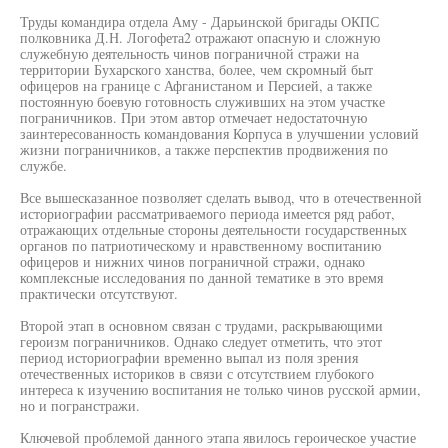
Труды командира отдела Аму - Дарьинской бригады ОКПС
полковника Д.Н. Логофета2 отражают опасную и сложную
служебную деятельность чинов пограничной стражи на
территории Бухарского ханства, более, чем скромный быт
офицеров на границе с Афганистаном и Персией, а также
постоянную боевую готовность служивших на этом участке
пограничников. При этом автор отмечает недостаточную
заинтересованность командования Корпуса в улучшении условий
жизни пограничников, а также перспектив продвижения по
службе.
Все вышесказанное позволяет сделать вывод, что в отечественной
историографии рассматриваемого периода имеется ряд работ,
отражающих отдельные стороны деятельности государственных
органов по патриотическому и нравственному воспитанию
офицеров и нижних чинов пограничной стражи, однако
комплексные исследования по данной тематике в это время
практически отсутствуют.
Второй этап в основном связан с трудами, раскрывающими
героизм пограничников. Однако следует отметить, что этот
период историографии временно выпал из поля зрения
отечественных историков в связи с отсутствием глубокого
интереса к изучению воспитания не только чинов русской армии,
но и погранстражи.
Ключевой проблемой данного этапа явилось героическое участие