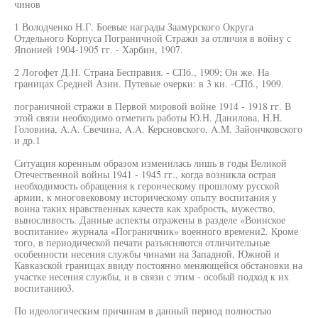
чинов
1 Володченко Н.Г. Боевые награды Заамурского Округа
Отдельного Корпуса Пограничной Стражи за отличия в войну с
Японией 1904-1905 гг. - Харбин, 1907.
2 Логофет Д.Н. Страна Бесправия. - СПб., 1909; Он же. На
границах Средней Азии. Путевые очерки: в 3 кн. -СПб., 1909.
пограничной стражи в Первой мировой войне 1914 - 1918 гг. В
этой связи необходимо отметить работы Ю.Н. Данилова, H.H.
Головина, A.A. Свечина, A.A. Керсновского, A.M. Зайончковского
и др.1
Ситуация коренным образом изменилась лишь в годы Великой
Отечественной войны 1941 - 1945 гг., когда возникла острая
необходимость обращения к героическому прошлому русской
армии, к многовековому историческому опыту воспитания у
воина таких нравственных качеств как храбрость, мужество,
выносливость. Данные аспекты отражены в разделе «Воинское
воспитание» журнала «Пограничник» военного времени2. Кроме
того, в периодической печати разъясняются отличительные
особенности несения службы чинами на Западной, Южной и
Кавказской границах ввиду постоянно меняющейся обстановки на
участке несения службы, и в связи с этим - особый подход к их
воспитанию3.
По идеологическим причинам в данный период полностью