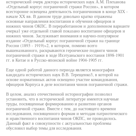
исторический очерк доктора исторических наук А.М. Плеханова
«Отдельный корпус пограничной стражи России», в котором
всесторонне освещена деятельность пограничников в конце XIX -
начале XX вв. В данном труде довольно кратко отражены
основные направления воспитания и обучения офицеров и
нижних чинов ОКПС. В переработанном и дополненном варианте
очерка1 уже отдельной главой показано воспитание офицеров и
нижних чинов. Заслуживает внимания и научно-популярное
издание «Отдельный корпус пограничной стражи на границе
России (1893 - 1919)»2, в котором, помимо всего
вышеназванного, раскрываются героические подвиги чинов
пограничной стражи в ходе Ихэтуаньского восстания 1898-1901
гг. в Китае и в Русско-японской войне 1904-1905 гг.
Еще одной работой данного периода является монография
кандидата исторических наук В.В. Терещенко3, в которой на
основе нормативных актов освещено участие командования,
офицеров Корпуса в деле воспитания чинов пограничной стражи.
В целом, анализ отечественной историографии позволил
установить, что в исторической литературе имеются научные
труды, посвященные формированию и развитию органов
пограничной стражи. Вместе с тем, до настоящего времени
исследования, посвященного формам и методам патриотического
и нравственного воспитания чинов ОКПС, не проводилось.
Данный факт в совокупности с актуальностью проблемы
обусловил выбор темы для исследования.