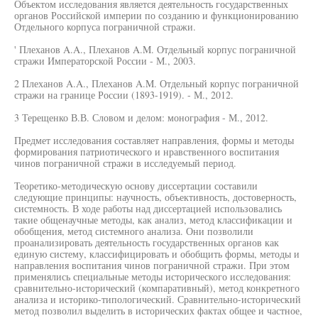
Объектом исследования является деятельность государственных
органов Российской империи по созданию и функционированию
Отдельного корпуса пограничной стражи.
' Плеханов A.A., Плеханов A.M. Отдельный корпус пограничной
стражи Императорской России - М., 2003.
2 Плеханов A.A., Плеханов A.M. Отдельный корпус пограничной
стражи на границе России (1893-1919). - М., 2012.
3 Терещенко В.В. Словом и делом: монография - М., 2012.
Предмет исследования составляет направления, формы и методы
формирования патриотического и нравственного воспитания
чинов пограничной стражи в исследуемый период.
Теоретико-методическую основу диссертации составили
следующие принципы: научность, объективность, достоверность,
системность. В ходе работы над диссертацией использовались
такие общенаучные методы, как анализ, метод классификации и
обобщения, метод системного анализа. Они позволили
проанализировать деятельность государственных органов как
единую систему, классифицировать и обобщить формы, методы и
направления воспитания чинов пограничной стражи. При этом
применялись специальные методы исторического исследования:
сравнительно-исторический (компаративный), метод конкретного
анализа и историко-типологический. Сравнительно-исторический
метод позволил выделить в исторических фактах общее и частное,