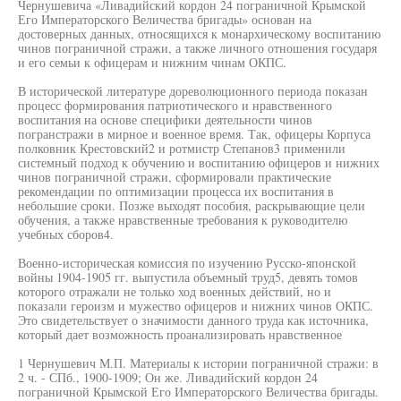
Чернушевича «Ливадийский кордон 24 пограничной Крымской
Его Императорского Величества бригады» основан на
достоверных данных, относящихся к монархическому воспитанию
чинов пограничной стражи, а также личного отношения государя
и его семьи к офицерам и нижним чинам ОКПС.
В исторической литературе дореволюционного периода показан
процесс формирования патриотического и нравственного
воспитания на основе специфики деятельности чинов
погранстражи в мирное и военное время. Так, офицеры Корпуса
полковник Крестовский2 и ротмистр Степанов3 применили
системный подход к обучению и воспитанию офицеров и нижних
чинов пограничной стражи, сформировали практические
рекомендации по оптимизации процесса их воспитания в
небольшие сроки. Позже выходят пособия, раскрывающие цели
обучения, а также нравственные требования к руководителю
учебных сборов4.
Военно-историческая комиссия по изучению Русско-японской
войны 1904-1905 гг. выпустила объемный труд5, девять томов
которого отражали не только ход военных действий, но и
показали героизм и мужество офицеров и нижних чинов ОКПС.
Это свидетельствует о значимости данного труда как источника,
который дает возможность проанализировать нравственное
1 Чернушевич М.П. Материалы к истории пограничной стражи: в
2 ч. - СПб., 1900-1909; Он же. Ливадийский кордон 24
пограничной Крымской Его Императорского Величества бригады.