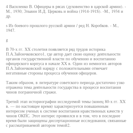
4 Василенко В. Офицеры в рясах (духовенство в царской армии). -
М., 1930; Эльвин И.Д. Церковь и война (1914-191S). -М., 1934 и
др.
s Из боевого прошлого русской армии / ред Н. Коробков. - М.,
1947.
g
В 70-х гг. XX столетия появляется ряд трудов историка
П.А.Зайончковского1, где автор дает свою оценку деятельности
органов государственной власти по обучению и воспитанию
офицерского корпуса в начале XX в. Один из немногих авторов
П.А.Зайончковский наряду с положительными отмечает
негативные стороны процесса обучения офицеров.
Таким образом, в литературе советского периода достаточно узко
отражена тема деятельности государства в процессе воспитания
чинов пограничной стражи.
Третий этап историографии исследуемой темы (конец 80-х гг. XX
в. — по настоящее время) характеризуется повышенным
интересом ученых к системе воспитания нравственных качеств у
чинов ОКПС. Этот интерес проявился и в том, что в последнее
время были защищены диссертационные исследования, связанные
с рассматриваемой автором темой2.