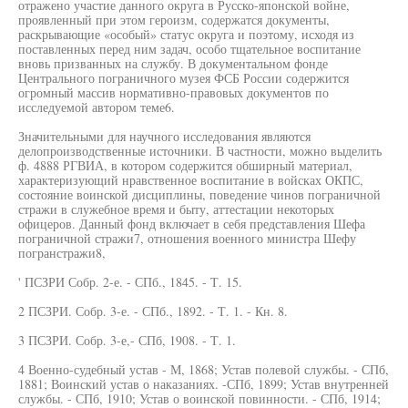
отражено участие данного округа в Русско-японской войне,
проявленный при этом героизм, содержатся документы,
раскрывающие «особый» статус округа и поэтому, исходя из
поставленных перед ним задач, особо тщательное воспитание
вновь призванных на службу. В документальном фонде
Центрального пограничного музея ФСБ России содержится
огромный массив нормативно-правовых документов по
исследуемой автором теме6.
Значительными для научного исследования являются
делопроизводственные источники. В частности, можно выделить
ф. 4888 РГВИА, в котором содержится обширный материал,
характеризующий нравственное воспитание в войсках ОКПС,
состояние воинской дисциплины, поведение чинов пограничной
стражи в служебное время и быту, аттестации некоторых
офицеров. Данный фонд включает в себя представления Шефа
пограничной стражи7, отношения военного министра Шефу
погранстражи8,
' ПСЗРИ Собр. 2-е. - СПб., 1845. - Т. 15.
2 ПСЗРИ. Собр. 3-е. - СПб., 1892. - Т. 1. - Кн. 8.
3 ПСЗРИ. Собр. 3-е,- СПб, 1908. - Т. 1.
4 Военно-судебный устав - М, 1868; Устав полевой службы. - СПб,
1881; Воинский устав о наказаниях. -СПб, 1899; Устав внутренней
службы. - СПб, 1910; Устав о воинской повинности. - СПб, 1914;