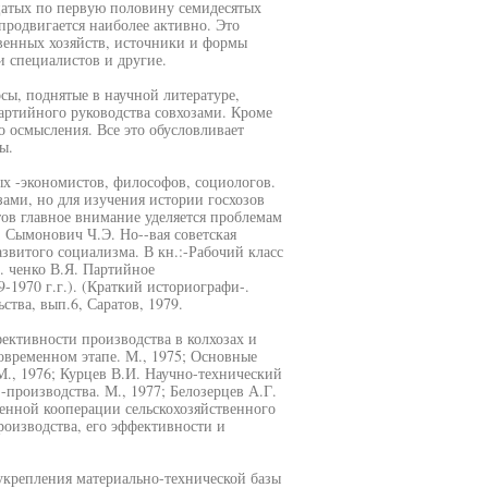
цатых по первую половину семидесятых
продвигается наиболее активно. Это
твенных хозяйств, источники и формы
и специалистов и другие.
сы, поднятые в научной литературе,
артийного руководства совхозами. Кроме
 осмысления. Все это обусловливает
ы.
х -экономистов, философов, социологов.
ами, но для изучения истории госхозов
тов главное внимание уделяется проблемам
 Сымонович Ч.Э. Но--вая советская
азвитого социализма. В кн.:-Рабочий класс
. ченко В.Я. Партийное
-1970 г.г.). (Краткий историографи-.
ства, вып.6, Саратов, 1979.
ктивности производства в колхозах и
 современном этапе. М., 1975; Основные
 М., 1976; Курцев В.И. Научно-технический
производства. М., 1977; Белозерцев А.Г.
енной кооперации сельскохозяйственного
роизводства, его эффективности и
крепления материально-технической базы