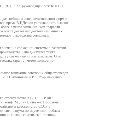
., 1974, с.77. руководящей рож КПСС в
я дальнейшего совершенствования форм и
свое время В.ИДенин указывал, что бывают
 более важное значение, чем "отрасли
о опыта делает его достоянием многих
методов руководства совхозным
и значения совхозной системы в развитии
производства. Она диктуется также
дству совхозным строительством. Опыт
ческих стран с учетом конкретно-
ольшее внимание советских обществоведов.
, Ч.Э.Сымонович и В.Я.Ро-р манченко
о строительства в СССР. - В кн.:
н. конф, М., 1971, она же. Проблемы
хозяйство и крестьянство СССР в
сии симпозиума по изучению проблем
нии истории сельскохозяйственных