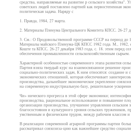
средства, направляемые на развитие р сельского хозяйства".
советских людей поставлено партией как первостепенная экон
политическая задача. Наряду с
1. Правда, 1984, 27 марта.
2. Материалы Пленума Центрального Комитета КПСС. 26-27 дек
3. См.: О Продовольственной программе СССР на период до 1
Материалы майского Пленума-ЦК КПСС 1982 года. М., 1982, 
Коште та КПСС. 26-27 декабря 1983 года, с. 18. этим перед с
обеспечения промышленности сельскохозяйственным сырьем.
Характерной особенностью современного этапа развития сельс
Партия взяла твердый курс на взаимосвязанное решение прои
социально-политических задач, К ним относятся: создание и 
экономических отношений, которая обеспечивает заинтересо
производства, дальнейшее экономическое укрепление совхозов 
на современную индустриальную базу, решительное ускорение
Чи» нического прогресса в этой сфере экономики; интенсифик
производства, рациональное использование и повышение пло
организации производства, улучшение управления сельским 
благосостояния и культурного уровня сельских тружеников, 
умственным и физическим трудом, между рабочим классом и 
В реализации современной аграрной программы партии больш
рассматривал совхозиза-цию как важнейшее средство социалис