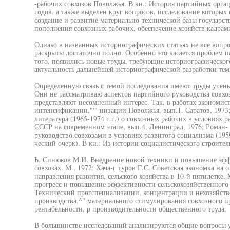
-рабочих совхозов Поволжья. В кн.: История партийных орга
годов, а также выделен круг вопросов, исследование которых 
создание и развитие материально-технической базы государс
пополнения совхозных рабочих, обеспечение хозяйств кадрам
Однако в названных историографических статьях не все вопро
раскрыты достаточно полно. Особенно это касается проблем п
того, появились новые труды, требующие историографического
актуальность дальнейшей историографической разработки тем
Определенную связь с темой исследования имеют труды учены
Они не рассматриваю аспектов партийного руководства совхоз
представляют несомненный интерес. Так, в работах экономис
интенсификации,"'" низации Поволжья, вып.1. Саратов, 1973;
литература (1965-1974 г.г.) о совхозных рабочих в условиях р
СССР на современном этапе, вып.4, Ленинград, 1976; Роман- 
руководство.совхозами в условиях развитого социализма (1959
ческий очерк). В кн.: Из истории социалистического строитель
Ь. Синюков М.И. Внедрение новой техники и повышение эффе
совхозах. М., 1972; Хача-г туров Г.С. Советская экономка на
направления развития, сельского хозяйства в 10-й пятилетке.
прогресс и повышение эффективности сельскохозяйственного -
Технический прогспециализации, концентрации и нехозяйств
производства,^" материального стимулирования совхозного п
рентабельности, р производительности общественного труда.
В большинстве исследований анализируются общие вопросы у