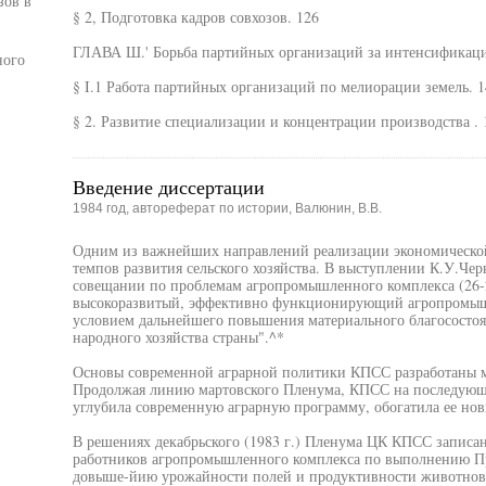
зов в
§ 2, Подготовка кадров совхозов. 126
ГЛАВА Ш.' Борьба партийных организаций за интенсификаци
ного
§ I.1 Работа партийных организаций по мелиорации земель. 1
§ 2. Развитие специализации и концентрации производства . 
Введение диссертации
1984 год, автореферат по истории, Валюнин, В.В.
Одним из важнейших направлений реализации экономической 
темпов развития сельского хозяйства. В выступлении К.У.Че
совещании по проблемам агропромышленного комплекса (26-27
высокоразвитый, эффективно функционирующий агропромыш
условием дальнейшего повышения материального благосостоян
народного хозяйства страны".^*
Основы современной аграрной политики КПСС разработаны 
Продолжая линию мартовского Пленума, КПСС на последующи
углубила современную аграрную программу, обогатила ее н
В решениях декабрьского (1983 г.) Пленума ЦК КПСС записа
работников агропромышленного комплекса по выполнению П
довыше-йию урожайности полей и продуктивности животново