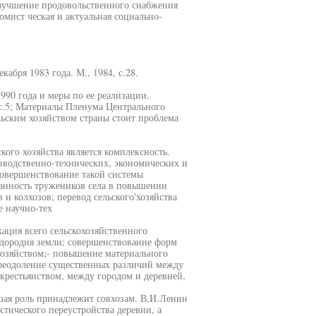
 Улучшение продовольственного снабжения
омист ческая и актуальная социально-
абря 1983 года. М., 1984, с.28.
990 года и меры по ее реализации.
с.5; Материалы Пленума Центрального
ельским хозяйством страны стоит проблема
кого хозяйства является комплексность.
зводственно-технических, экономических и
совершенствование такой системы
ванность тружеников села в повышении
и колхозов; перевод сельского'хозяйства
 научно-тех
ация всего сельскохозяйственного
дородия земли; совершенствование форм
хозяйством;- повышение материального
преодоление существенных различий между
крестьянством, между городом и деревней,
ая роль принадлежит совхозам. В,И.Ленин
тического переустройства деревни, а