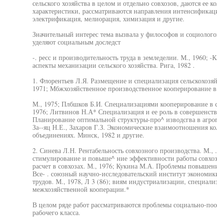
сельского хозяйства в целом и отдельно совхозов, даются ее 
характеристики, рассматриваются направления интенсификац
электрификация, мелиорация, химизация и другие.
Значительный интерес тема вызвала у философов и социолого
уделяют социальным доследст
-. ресс и производительность труда в земледелии. М., 1960; 
аспекты механизации сельского хозяйства. Рига, 1982 .
1. Флорентьев Л.Я. Размещение и специализация сельскохозя
1971; Мбжхозяйственное производственное кооперирование в
М., 1975; Плбшков Б.И. Специализациями кооперирование в с
1976; Литвинов Н.А* Специализация и ее роль в совершенст
Планирование оптимальной структуры-про^ изводсгва в агро
За--яц Н.Е., Захаров Г.З. Экономические взаимоотношения ко
объединениях. Минск, 1982 и другие.
2. Синева Л.Н. Рентабельность совхозного производства. М., 
стимулирование и повыше^ ние эффективности работы совхоз
расчет в совхозах. М., 1976; Кукина М.А. Проблемы повышени
Все- . союзный научно-исследовательский институт экономик
трудов. М., 1978, Л 3 (86); виям индустриализации, специал
межхозяйственной кооперации.*
В целом ряде работ рассматриваются проблемы социально-поо 
рабочего класса.