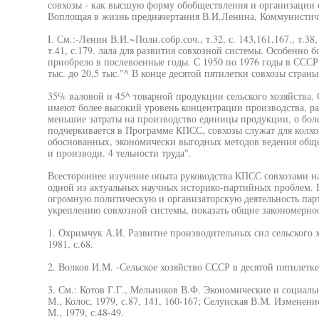
совхозы - как высшую форму обобществления и организации с
Воплощая в жизнь предначертания В.И.Ленина, Коммунистиче
I. См.:-Ленин В.И.~Полн.собр.соч., т.32, с. 143,161,167., т.38, 
т.41, с.179. лала для развития совхозной системы. Особенно 
приобрело в послевоенные годы. С 1950 по 1976 годы в СССР 
тыс. до 20,5 тыс."^ В конце десятой пятилетки совхозы страны
35% валовой и 45^ товарной продукции сельского хозяйства.
имеют более высокий уровень концентрации производства, р
меньшие затраты на производство единицы продукции, о боле
подчеркивается в Программе КПСС, совхозы служат для колхо
обоснованных, экономически выгодных методов ведения обще
и производи. 4 тельности труда".
Всестороннее изучение опыта руководства КПСС совхозами на
одной из актуальных научных историко-партийных проблем. 
огромную политическую и организаторскую деятельность пар
укреплению совхозной системы, показать общие закономернос
1. Охримчук А.И. Развитие производительных сил сельского х
1981, с.68.
2. Волков И.М. -Сельское хозяйство СССР в десятой пятилетке
3. См.: Котов Г.Г., Мельников В.Ф. Экономические и социаль
М., Колос, 1979, с.87, 141, 160-167; Селунская В.М. Изменен
М., 1979, с.48-49.