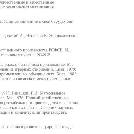
количественные и качественные
ии: комплексная механизация,
в. Главное внимание в своих трудах они
-Кардовский А., Нестеров В. Экономические
йст^ венного производства РСФСР. М.,
 сельском хозяйстве РСФСР.
ельскохозяйственном производстве. М.,
вовании аграрных отношений. Киев. 1979;
промышленных объединениях. Киев, 1982;
лхозов и совхозов в межхозяйственных
. 1973; Ренецкий Г.И. Материальное
ов. М», 1976. Полный хозяйственный
я рентабельности производства в совхозах.
и сельского хозяйства. Сборник научных
изации и концентрации производства,
логического развития аграрного отряда