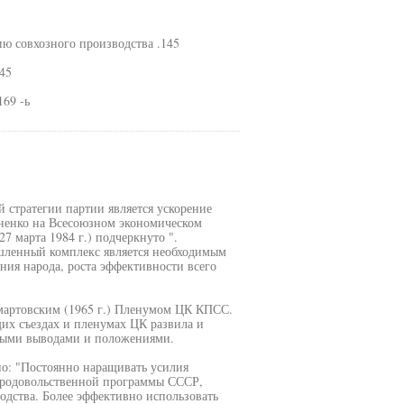
ю совхозного производства .145
45
169 -ь
стратегии партии является ускорение
рненко на Всесоюзном экономическом
 марта 1984 г.) подчеркнуто ".
ленный комплекс является необходимым
ия народа, роста эффективности всего
мартовским (1965 г.) Пленумом ЦК КПСС.
х съездах и пленумах ЦК развила и
овыми выводами и положениями.
но: "Постоянно наращивать усилия
родовольственной программы СССР,
дства. Более эффективно использовать