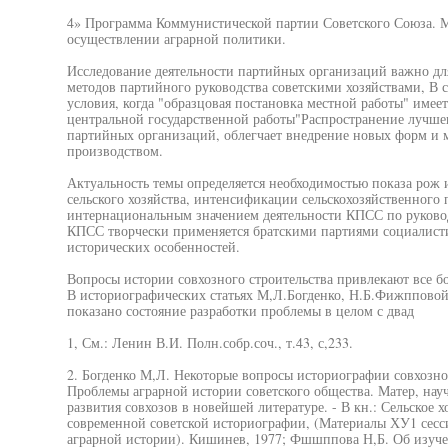
4» Программа Коммунистической партии Советского Союза. М
осуществлении аграрной политики.
Исследование деятельности партийных организаций важно дл
методов партийного руководства советскими хозяйствами, В 
условия, когда "образцовая постановка местной работы" имеет
центральной государственной работы"Распространение лучшег
партийных организаций, облегчает внедрение новых форм и 
производством.
Актуальность темы определяется необходимостью показа рож 
сельского хозяйства, интенсификации сельскохозяйственного 
интернациональным значением деятельности КПСС по руково
КПСС творчески применяется братскими партиями социалисти
исторических особенностей.
Вопросы истории совхозного строительства привлекают все б
В историографических статьях М,Л.Богденко, Н.Б.Фижпповой
показано состояние разработки проблемы в целом с двад
1, См.: Ленин В.И. Полн.собр.соч., т.43, с,233.
2. Богденко М,Л. Некоторые вопросы историографии совхозног
Проблемы аграрной истории советского общества. Матер, науч
развития совхозов в новейшей литературе. - В кн.: Сельское 
современной советской историографии, (Материалы ХУ1 сес
аграрной истории). Кишинев, 1977; Фшшппова Н,Б. Об изуче