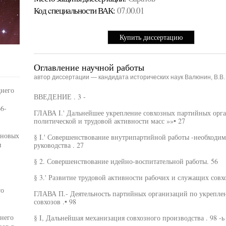
Код cпециальности ВАК:
07.00.01
Купить диссертацию
Оглавление научной работы
автор диссертации — кандидата исторических наук Валюнин, В.В.
днего
ВВЕДЕНИЕ . 3 -
6-
ГЛАВА I.' Дальнейшее укрепление совхозных партийных орг
политической и трудовой активности масс »»• 27
рновых
§ I.' Совершенствование внутрипартийной работы -необходи
и
руководства . 27
§ 2. Совершенствование идейно-воспитательной работы. 56
§ 3.' Развитие трудовой активности рабочих и служащих совхо
го
ГЛАВА П.- Деятельность партийных организаций по укрепле
совхозов .• 98
него
§ I, Дальнейшая механизация совхозного производства . 98 -ь