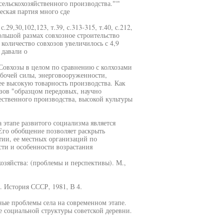
ельскохозяйственного производства."'"
ская партия много сде
с.29,30,102,123, т.39, с.313-315, т.40, с.212,
большой размах совхозное строительство
количество совхозов увеличилось с 4,9
 давали о
 Совхозы в целом по сравнению с колхозами
абочей силы, энерговооруженности,
е высокую товарность производства. Как
зов "образцом передовых, научно
ственного производства, высокой культуры
 этапе развитого социализма является
Его обобщение позволяет раскрыть
тии, ее местных организаций по
ти и особенности возрастания
озяйства: (проблемы и перспективы). М.,
. История СССР, 1981, В 4.
ные проблемы села на современном этапе.
ие социальной структуры советской деревни.