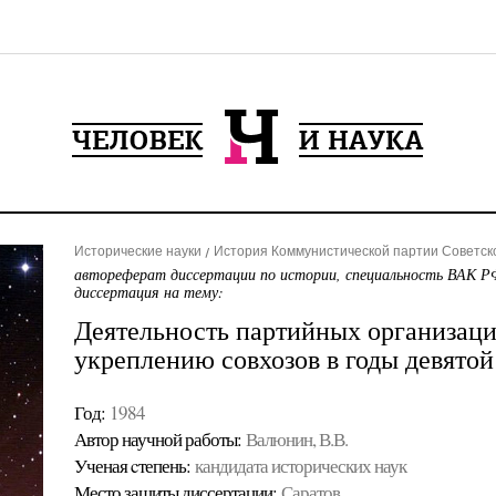
Исторические науки
История Коммунистической партии Советск
автореферат диссертации по истории, специальность ВАК РФ
диссертация на тему:
Деятельность партийных организац
укреплению совхозов в годы девятой
Год:
1984
Автор научной работы:
Валюнин, В.В.
Ученая cтепень:
кандидата исторических наук
Место защиты диссертации:
Саратов