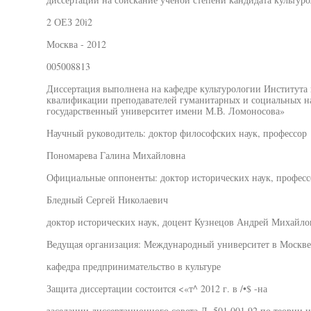
2 ОЕЗ 20і2
Москва - 2012
005008813
Диссертация выполнена на кафедре культурологии Института
квалификации преподавателей гуманитарных и социальных
государственный университет имени М.В. Ломоносова»
Научный руководитель: доктор философских наук, профессор
Пономарева Галина Михайловна
Официальные оппоненты: доктор исторических наук, професс
Бледный Сергей Николаевич
доктор исторических наук, доцент Кузнецов Андрей Михайло
Ведущая организация: Международный университет в Москве
кафедра предпринимательство в культуре
Защита диссертации состоится <«т^ 2012 г. в /•$ -на
заседании диссертационного совета Д. 501.001.92 по теори