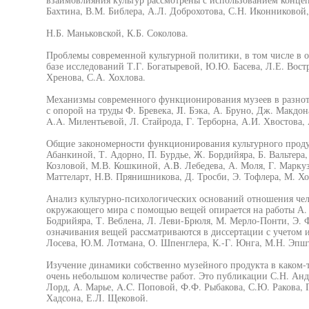
Бахтина, В.М. Библера, А.Л. Доброхотова, С.Н. Иконниковой
Н.Б. Маньковской, К.Б. Соколова.
Проблемы современной культурной политики, в том числе в 
базе исследований Т.Г. Богатыревой, Ю.Ю. Басева, Л.Е. Востр
Хренова, С.А. Хохлова.
Механизмы современного функционирования музеев в разнот
с опорой на труды Ф. Бревека, JI. Бэка, А. Бруно, Дж. Макдо
A.A. Милентьевой, Л. Стайрода, Г. Терборна, А.И. Хвостова,
Общие закономерности функционирования культурного продук
Абанкиной, Т. Адорно, П. Бурдье, Ж. Бордийяра, Б. Вальтера,
Козловой, М.В. Кошкиной, A.B. Лебедева, А. Моля, Г. Марку
Маттеларт, Н.В. Прянишникова, Д. Тросби, Э. Тофлера, М. Х
Анализ культурно-психологических оснований отношения чел
окружающего мира с помощью вещей опирается на работы А. А
Бодрийяра, Т. Веблена, Л. Леви-Брюля, М. Мерло-Понти, Э. 
означивания вещей рассматриваются в диссертации с учетом и
Лосева, Ю.М. Лотмана, О. Шпенглера, К.-Г. Юнга, М.Н. Эпшт
Изучение динамики собственно музейного продукта в каком-т
очень небольшом количестве работ. Это публикации С.Н. Андре
Лорд, А. Марье, A.C. Поповой, Ф.Ф. Рыбакова, С.Ю. Ракова, 
Хадсона, Е.Л. Щековой.