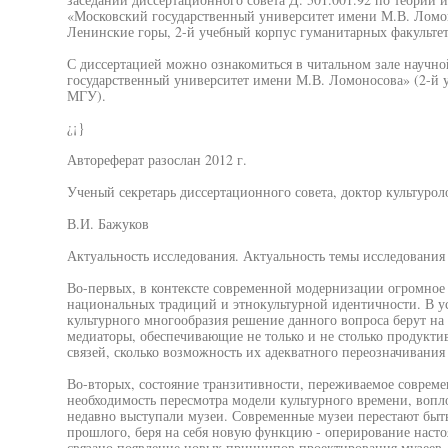
«Московский государственный университет имени М.В. Ломоно
Ленинские горы, 2-й учебный корпус гуманитарных факультет
С диссертацией можно ознакомиться в читальном зале науч
государственный университет имени М.В. Ломоносова» (2-й 
МГУ).
¿¡}
Автореферат разослан 2012 г.
Ученый секретарь диссертационного совета, доктор культурол
В.И. Бажуков
Актуальность исследования. Актуальность темы исследования
Во-первых, в контексте современной модернизации огромное 
национальных традиций и этнокультурной идентичности. В у
культурного многообразия решение данного вопроса берут на с
медиаторы, обеспечивающие не только и не столько продукт
связей, сколько возможность их адекватного переозначивания
Во-вторых, состояние транзитивности, переживаемое соврем
необходимость пересмотра модели культурного времени, воп
недавно выступали музеи. Современные музеи перестают быть
прошлого, беря на себя новую функцию - оперирование наст
связано появление новых принципов проектирования музеев, 