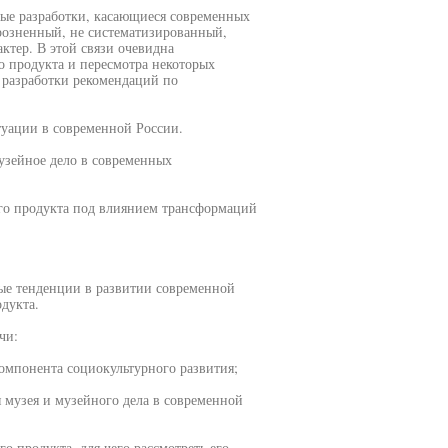
ные разработки, касающиеся современных
розненный, не систематизированный,
тер. В этой связи очевидна
 продукта и пересмотра некоторых
 разработки рекомендаций по
туации в современной России.
узейное дело в современных
го продукта под влиянием трансформаций
вые тенденции в развитии современной
дукта.
чи:
омпонента социокультурного развития;
музея и музейного дела в современной
 продукта, для чего рассмотреть его