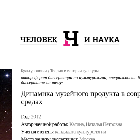
Культурология
Теория и история культуры
автореферат диссертации по культурологии, специальность 
диссертация на тему:
Динамика музейного продукта в сов
средах
Год:
2012
Автор научной работы:
Катина, Наталья Петровна
Ученая cтепень:
кандидата культурологии
Место защиты диссертации:
Москва