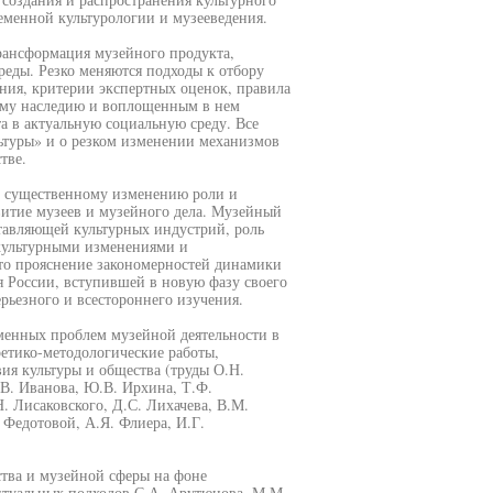
еменной культурологии и музееведения.
рансформация музейного продукта,
еды. Резко меняются подходы к отбору
ния, критерии экспертных оценок, правила
ому наследию и воплощенным в нем
а в актуальную социальную среду. Все
ьтуры» и о резком изменении механизмов
тве.
к существенному изменению роли и
витие музеев и музейного дела. Музейный
ставляющей культурных индустрий, роль
окультурными изменениями и
то прояснение закономерностей динамики
ля России, вступившей в новую фазу своего
рьезного и всестороннего изучения.
менных проблем музейной деятельности в
ретико-методологические работы,
я культуры и общества (труды О.Н.
.В. Иванова, Ю.В. Ирхина, Т.Ф.
. Лисаковского, Д.С. Лихачева, В.М.
 Федотовой, А.Я. Флиера, И.Г.
тва и музейной сферы на фоне
птуальных подходов С.А. Арутюнова, М.М.