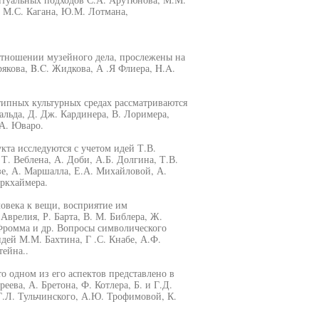
, М.С. Кагана, Ю.М. Лотмана,
отношении музейного дела, прослежены на
якова, B.C. Жидкова, А .Я Флиера, H.A.
ипных культурных средах рассматриваются
нальда, Д. Дж. Кардинера, В. Лоримера,
 А. Юваро.
та исследуются с учетом идей Т.В.
 Т. Веблена, А. Доби, А.Б. Долгина, Т.В.
зе, А. Маршалла, Е.А. Михайловой, А.
оркхаймера.
овека к вещи, восприятие им
врелия, Р. Барта, В. М. Библера, Ж.
Фромма и др. Вопросы символического
дей М.М. Бахтина, Г .С. Кнабе, А.Ф.
ейна..
о одном из его аспектов представлено в
ева, А. Бретона, Ф. Котлера, Б. и Г.Д.
Г.Л. Тульчинского, А.Ю. Трофимовой, К.