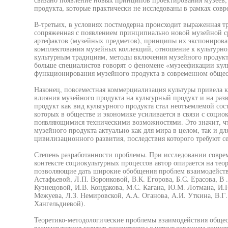
продукта, которые практически не исследованы в рамках совр
В-третьих, в условиях постмодерна происходит выраженная т
сопряженная с появлением принципиально новой музейной ср
артефактов (музейных предметов), принципы их экспонирова
комплектования музейных коллекций, отношение к культурн
культурным традициям, методы включения музейного продукт
больше специалистов говорят о феномене «музеефикации кул
функционирования музейного продукта в современном общес
Наконец, повсеместная коммерциализация культуры привела 
влияния музейного продукта на культурный продукт и на раз
продукт как вид культурного продукта стал неотъемлемой со
которых в обществе и экономике усиливается в связи с соци
появляющимися техническими возможностями. Это значит, ч
музейного продукта актуально как для мира в целом, так и д
цивилизационного развития, последствия которого требуют се
Степень разработанности проблемы. При исследовании совре
контексте социокультурных процессов автор опирается на тео
позволяющие дать широкие обобщения проблем взаимодействи
Астафьевой, Л.П. Воронковой, В.К. Егорова, Б.С. Ерасова, В 
Кузнецовой, И.В. Кондакова, М.С. Кагана, Ю.М. Лотмана, И.Н
Межуева, Л.З. Немировской, A.A. Оганова, А.И. Уткина, В.Г.
Хангельдиевой).
Теоретико-методологические проблемы взаимодействия общес
взаимовлияния культур рассмотрены с использованием конце