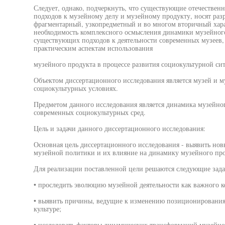
Следует, однако, подчеркнуть, что существующие отечествен
подходов к музейному делу и музейному продукту, носят раз
фрагментарный, узкопредметный и во многом вторичный харак
необходимость комплексного осмысления динамики музейного
существующих подходов к деятельности современных музеев,
практическим аспектам использования
музейного продукта в процессе развития социокультурной си
Объектом диссертационного исследования является музей и м
социокультурных условиях.
Предметом данного исследования является динамика музейно
современных социокультурных сред.
Цель и задачи данного диссертационного исследования:
Основная цель диссертационного исследования - выявить но
музейной политики и их влияние на динамику музейного про
Для реализации поставленной цели решаются следующие зада
• проследить эволюцию музейной деятельности как важного к
• выявить причины, ведущие к изменению позиционирования 
культуре;
• исследовать факторы динамических трансформаций музейного