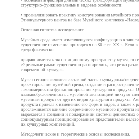
структурно-функциональные и видовые особенности;
• проанализировать практику конструирования музейного про
Этнокультурного центра на базе Музейного комплекса «Насле
Основная гипотеза исследования:
Музейная среда имеет изменяющуюся конфигурацию в зависим
существенное изменение приходится на 80-е гг. XX в. Если в
среда фактически
приравнивается к экспозиционному пространству музея, то се
её реальные рамки существенно расширились, что резко раздв
современной культуры.
Музеи сегодня являются составной частью культурных/творчес
проектирование музейной среды, создание и распространени
закономерностям функционирования культурного продукта. О
взаимообусловленность с музейной экспозицией диктуют сп
музейный продукт от других видов культурного продукта. А
продукта привела к изменению его форм и видов, а также к р
прослеживается влияние современного музейного продукта на 
выражается в создании и поддержании системы ценностных о
социокультурным позиционированием представителей целевой
их культурных компетенций.
Методологические и теоретические основы исследования.