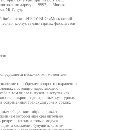
сова» по адресу: 119992, г. Москва,
ов МГУ, ауд.____________.
ной библиотеки ФГБОУ ВПО «Московский
учебный корпус гуманитарных факультетов
огии
 определяется несколькими моментами.
значение приобретает вопрос о сохранении
словиях постоянно нарастающего
ебя в том числе и музеи, выступая как
ивность синхронно-диахронных культурных
 в современных транскультурных средах.
енным обществом, обусловливает
лощением которой еще сравнительно
 репрезентантами только модуса
оящим и овладение будущим. С этим
создания и распространения культурного