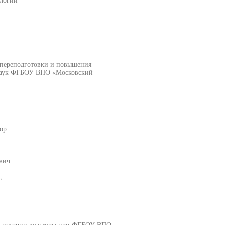
 переподготовки и повышения
 наук ФГБОУ ВПО «Московский
ор
вич
,
и и истории культуры при ФГБОУ ВПО