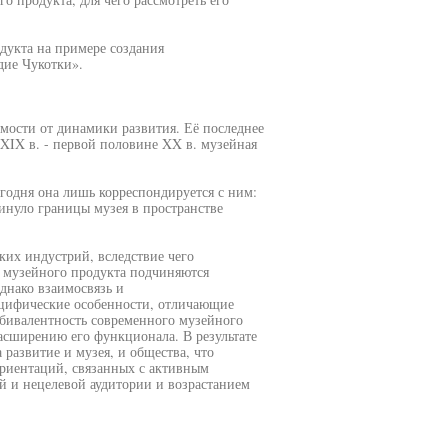
дукта на примере создания
дие Чукотки».
ости от динамики развития. Её последнее
 XIX в. - первой половине XX в. музейная
годня она лишь корреспондируется с ним:
инуло границы музея в пространстве
ких индустрий, вследствие чего
е музейного продукта подчиняются
днако взаимосвязь и
ецифические особенности, отличающие
мбивалентность современного музейного
асширению его функционала. В результате
развитие и музея, и общества, что
риентаций, связанных с активным
 и нецелевой аудитории и возрастанием