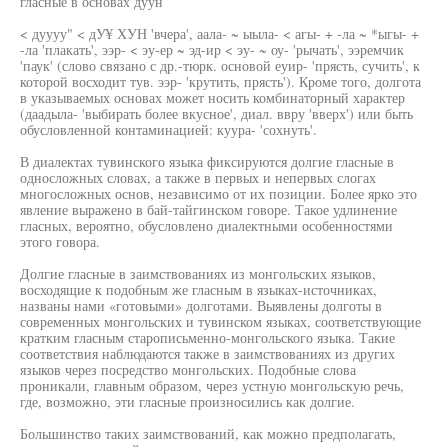
гласные в основах дуун
< дуууу" < дУ¥ ХУН 'вчера', аала- ~ ыыла- < агы- + -ла ~ *ыгы- +
-ла 'плакать', ээр- < эу-ер ~ эд-ир < эу- ~ оу- 'рычать', ээремчик
'паук' (слово связано с др.-тюрк. основой еуир- 'прясть, сучить', к
которой восходит тув. ээр- 'крутить, прясть'). Кроме того, долгота
в указываемых основах может носить комбинаторный характер
(даадыла- 'выбирать более вкусное', диал. ввру 'вверх') или быть
обусловленной контаминацией: куура- 'сохнуть'.
В диалектах тувинского языка фиксируются долгие гласные в
односложных словах, а также в первых и непервых слогах
многосложных основ, независимо от их позиции. Более ярко это
явление выражено в бай-тайгинском говоре. Такое удлинение
гласных, вероятно, обусловлено диалектными особенностями
этого говора.
Долгие гласные в заимствованиях из монгольских языков,
восходящие к подобным же гласным в языках-источниках,
названы нами «готовыми» долготами. Выявлены долготы в
современных монгольских и тувинском языках, соответствующие
кратким гласным старописьменно-монгольского языка. Такие
соответствия наблюдаются также в заимствованиях из других
языков через посредство монгольских. Подобные слова
проникали, главным образом, через устную монгольскую речь,
где, возможно, эти гласные произносились как долгие.
Большинство таких заимствований, как можно предполагать,