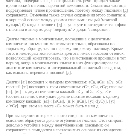
частица, подчеркивающая официальность речи, придает также
иронический оттенок нарочитой вежливости. Семантика частицы
подразумевает четкое произношение, поэтому между гласными [д]
сохраняется. Отмечены также случаи сохранения этого сонанта: а)
в корневой основе между узкими гласными: сыцый 'мочевой
пузырь'; б) когда к основе с [д] в аус-лауте присоединяется аффикс
с гласным в анлауте: доц- 'мерзнуть' > доцат 'заморозки'.
Долгие гласные в монголизмах, восходящие к долготным
комплексам письменно-монгольского языка, образованы по
тюркскому образцу, т.е. по первому широкому гласному. Кроме
того, в некоторых монголизмах долготы имеют носовой оттенок,
позволяющий констатировать, что заимствования проникли в тот
период, когда в монгольских языках в них функционировали
долготные комплексы, и интервокальный согласный перед тем,
как выпасть, перешел в носовой [д].
Долгий [а:] восходит к четырем комплексам: аСа, аСы, аСу, оСа;
гласный [э:] восходит к трем сочетаниям: еСе, еСи, еСу; гласные
[о:], [в:] - к двум сочетаниям каждый: оСу, оСы; еСу, еСе
(соответственно); все узкие долгие гласные восходят к одному
комплексу каждый: [ы:]< [ыСы], [и:]<[иСи], [у:]<[уСу], [у:]
<[уСу], при этом на месте «С» может быть у или д.
При выпадении интервокального спиранта из комплекса в
основном образуются долгие огубленные гласные. Этот спирант
довольно устойчив между неогубленными гласными: он
сохраняется в семидесяти неразложимых основах из семидесяти