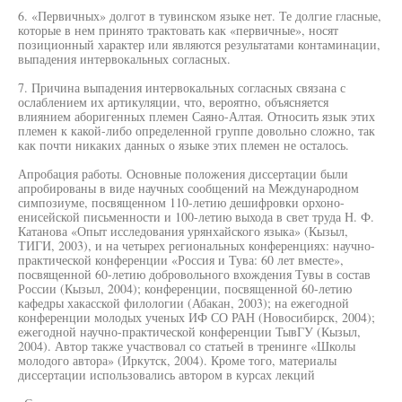
6. «Первичных» долгот в тувинском языке нет. Те долгие гласные,
которые в нем принято трактовать как «первичные», носят
позиционный характер или являются результатами контаминации,
выпадения интервокальных согласных.
7. Причина выпадения интервокальных согласных связана с
ослаблением их артикуляции, что, вероятно, объясняется
влиянием аборигенных племен Саяно-Алтая. Относить язык этих
племен к какой-либо определенной группе довольно сложно, так
как почти никаких данных о языке этих племен не осталось.
Апробация работы. Основные положения диссертации были
апробированы в виде научных сообщений на Международном
симпозиуме, посвященном 110-летию дешифровки орхоно-
енисейской письменности и 100-летию выхода в свет труда Н. Ф.
Катанова «Опыт исследования урянхайского языка» (Кызыл,
ТИГИ, 2003), и на четырех региональных конференциях: научно-
практической конференции «Россия и Тува: 60 лет вместе»,
посвященной 60-летию добровольного вхождения Тувы в состав
России (Кызыл, 2004); конференции, посвященной 60-летию
кафедры хакасской филологии (Абакан, 2003); на ежегодной
конференции молодых ученых ИФ СО РАН (Новосибирск, 2004);
ежегодной научно-практической конференции ТывГУ (Кызыл,
2004). Автор также участвовал со статьей в тренинге «Школы
молодого автора» (Иркутск, 2004). Кроме того, материалы
диссертации использовались автором в курсах лекций