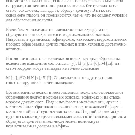
вспомогательный глагол, основа каг- не несет в себе смысловой
нагрузки, соответственно произносится слабее и сонанты на
стыке, ослабляясь, выпадают, образуя долготу. В качестве
основного глагола он произносится четче, что не создает условий
для образования долготы.
В алтайском языке долгие гласные на стыке морфем не
образуются, там сохраняется интервокальный согласный.
Напротив, в тувинском, тофаларском, хакасском, шорском языках
процесс образования долгих гласных в этих условиях достаточно
активен.
В отличие от долгот в корневых основах, которые образованы
вследствие выпадения согласных г [у], Ц [г|], в [0], М [ш], на
стыке морфем могут выпадать не только согласные
М [ш], НО И К [к], Л [I]. Согласные п, к между гласными
сонантизиру-ются в затем выпадают.
Возникновение долгот в местоимениях несколько отличается от
образования долгот в корневых основах, аффиксах и на стыке
морфем других слов. Падежные формы местоимений, другие
местоименные образования возникают не от начальной формы
местоимений, а от супплетивных основ. В одной форме могут
идти несколько процессов: выпадает согласный основы, при этом
образуется долгота, в том числе может возникнуть
возместительная долгота в аффик-