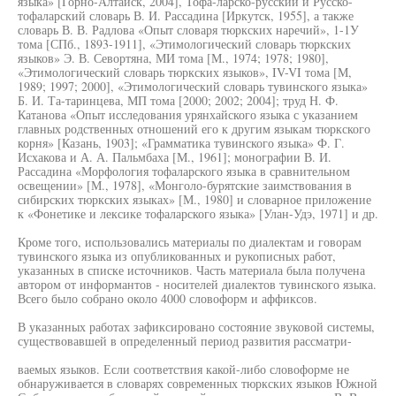
языка» [Горно-Алтайск, 2004], Тофа-ларско-русский и Русско-
тофаларский словарь В. И. Рассадина [Иркутск, 1955], а также
словарь В. В. Радлова «Опыт словаря тюркских наречий», 1-1У
тома [СПб., 1893-1911], «Этимологический словарь тюркских
языков» Э. В. Севортяна, МИ тома [М., 1974; 1978; 1980],
«Этимологический словарь тюркских языков», IV-VI тома [М,
1989; 1997; 2000], «Этимологический словарь тувинского языка»
Б. И. Та-таринцева, МП тома [2000; 2002; 2004]; труд Н. Ф.
Катанова «Опыт исследования урянхайского языка с указанием
главных родственных отношений его к другим языкам тюркского
корня» [Казань, 1903]; «Грамматика тувинского языка» Ф. Г.
Исхакова и А. А. Пальмбаха [М., 1961]; монографии В. И.
Рассадина «Морфология тофаларского языка в сравнительном
освещении» [М., 1978], «Монголо-бурятские заимствования в
сибирских тюркских языках» [М., 1980] и словарное приложение
к «Фонетике и лексике тофаларского языка» [Улан-Удэ, 1971] и др.
Кроме того, использовались материалы по диалектам и говорам
тувинского языка из опубликованных и рукописных работ,
указанных в списке источников. Часть материала была получена
автором от информантов - носителей диалектов тувинского языка.
Всего было собрано около 4000 словоформ и аффиксов.
В указанных работах зафиксировано состояние звуковой системы,
существовавшей в определенный период развития рассматри-
ваемых языков. Если соответствия какой-либо словоформе не
обнаруживается в словарях современных тюркских языков Южной