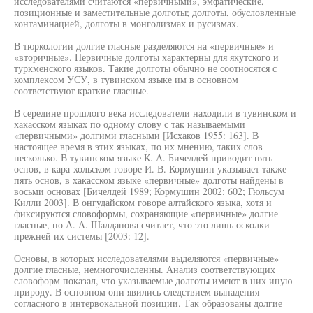
исследователями считаются «первичными», эмфатические,
позиционные и заместительные долготы; долготы, обусловленные
контаминацией, долготы в монголизмах и русизмах.
В тюркологии долгие гласные разделяются на «первичные» и
«вторичные». Первичные долготы характерны для якутского и
туркменского языков. Такие долготы обычно не соотносятся с
комплексом УСУ, в тувинском языке им в основном
соответствуют краткие гласные.
В середине прошлого века исследователи находили в тувинском и
хакасском языках по одному слову с так называемыми
«первичными» долгими гласными [Исхаков 1955: 163]. В
настоящее время в этих языках, по их мнению, таких слов
несколько. В тувинском языке К. А. Бичелдей приводит пять
основ, в кара-хольском говоре И. В. Кормушин указывает также
пять основ, в хакасском языке «первичные» долготы найдены в
восьми основах [Бичелдей 1989; Кормушин 2002: 602; Гюльсум
Килли 2003]. В онгудайском говоре алтайского языка, хотя и
фиксируются словоформы, сохраняющие «первичные» долгие
гласные, но А. А. Шалданова считает, что это лишь осколки
прежней их системы [2003: 12].
Основы, в которых исследователями выделяются «первичные»
долгие гласные, немногочисленны. Анализ соответствующих
словоформ показал, что указываемые долготы имеют в них иную
природу. В основном они явились следствием выпадения
согласного в интервокальной позиции. Так образованы долгие