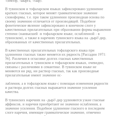
-симээр, -ыырга, -гаар).
В тувинском и тофаларском языках зафиксировано удлинение
кратких гласных, которое меняет грамматическое значение
словоформы, т.е. при таком удлинении производная основа по
своему значению отличается от производящей. Подобное
фонетическое явление зафиксировано в конечном слоге у
качественных прилагательных при образовании формы выражения
степени (наивысшей -в тофаларском языке, ослабленной - в
тувинском), а также в наречиях тувинского языка на -дыр//-дир,
образованных от качественных прилагательных.
В качественных прилагательных тофаларского языка при
удлинении гласных также меняется их рядность [Рассадин 1971:
56]. Различия в огласовке долгих гласных качественных
прилагательных в тувинском и тофаларском языках, очевидно,
связаны с различиями в семантике. В тувинском языке не
меняются ни ряд, ни раствор гласных, так как производные
прилагательные имеют значение ос-
лабления, а в тофаларском языке с помощью изменения рядности
и раствора долгих гласных выражается значение усиления
качества.
В тувинских наречиях на -дыр//-дир удлиняются узкие гласные
аффиксов, и наречия приобретают не значение ослабления, а
значение усиления. Подобное удлинение гласного в последнем
слоге наречия, имеющее грамматическое значение, отмечено