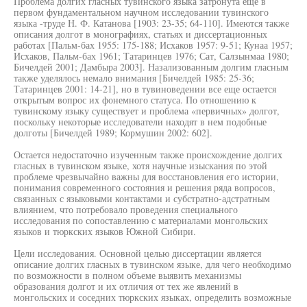
Проблема долгих гласных тувинского языка затронута еще в
первом фундаментальном научном исследовании тувинского
языка -труде Н. Ф. Катанова [1903: 23-35; 64-110]. Имеются также
описания долгот в монографиях, статьях и диссертационных
работах [Пальм-бах 1955: 175-188; Исхаков 1957: 9-51; Кунаа 1957;
Исхаков, Пальм-бах 1961; Татаринцев 1976; Сат, Салзынмаа 1980;
Бичелдей 2001; Дамбыра 2003]. Назализованным долгим гласным
также уделялось немало внимания [Бичелдей 1985: 25-36;
Татаринцев 2001: 14-21], но в тувиноведении все еще остается
открытым вопрос их фонемного статуса. По отношению к
тувинскому языку существует и проблема «первичных» долгот,
поскольку некоторые исследователи находят в нем подобные
долготы [Бичелдей 1989; Кормушин 2002: 602].
Остается недостаточно изученным также происхождение долгих
гласных в тувинском языке, хотя научные изыскания по этой
проблеме чрезвычайно важны для восстановления его истории,
понимания современного состояния и решения ряда вопросов,
связанных с языковыми контактами и субстратно-адстратным
влиянием, что потребовало проведения специального
исследования по сопоставлению с материалами монгольских
языков и тюркских языков Южной Сибири.
Цели исследования. Основной целью диссертации является
описание долгих гласных в тувинском языке, для чего необходимо
по возможности в полном объеме выявить механизмы
образования долгот и их отличия от тех же явлений в
монгольских и соседних тюркских языках, определить возможные