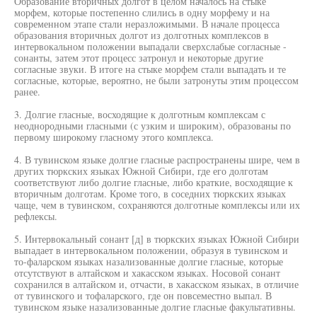
Образование вторичных долгот в целом началось на стыке
морфем, которые постепенно слились в одну морфему и на
современном этапе стали неразложимыми. В начале процесса
образования вторичных долгот из долготных комплексов в
интервокальном положении выпадали сверхслабые согласные -
сонанты, затем этот процесс затронул и некоторые другие
согласные звуки. В итоге на стыке морфем стали выпадать и те
согласные, которые, вероятно, не были затронуты этим процессом
ранее.
3. Долгие гласные, восходящие к долготным комплексам с
неоднородными гласными (с узким и широким), образованы по
первому широкому гласному этого комплекса.
4. В тувинском языке долгие гласные распространены шире, чем в
других тюркских языках Южной Сибири, где его долготам
соответствуют либо долгие гласные, либо краткие, восходящие к
вторичным долготам. Кроме того, в соседних тюркских языках
чаще, чем в тувинском, сохраняются долготные комплексы или их
рефлексы.
5. Интервокальный сонант [д] в тюркских языках Южной Сибири
выпадает в интервокальном положении, образуя в тувинском и
то-фаларском языках назализованные долгие гласные, которые
отсутствуют в алтайском и хакасском языках. Носовой сонант
сохранился в алтайском и, отчасти, в хакасском языках, в отличие
от тувинского и тофаларского, где он повсеместно выпал. В
тувинском языке назализованные долгие гласные факультативны.