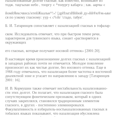
Назализованные долгие гласные, как известно, возникают из
тодж. тацгылаи небо , тооргу < *тооургу кабарга ; хак. аарчы <
йомйЯексчвись'нтейЖкальн^!»! [дрНзьтзИййюй ду»йй®к®м»ыке
ся по узкому гласному: уур < с%йг 'стадо, табун'.
Б. И. Татаринцев сопоставляет с назализацией гласных в тофалар-
ском. Исследователь отмечает, что при быстром темпе речи,
характерном для тувинского языка, сонант «растворяется в
окружающих
его гласных, которые получают носовой оттенок» [2001:20].
В настоящее время произношение долгих гласных с назализацией
в западных районах почти не отмечается. Молодое поколение
произносит их как чистые долгие, без носового оттенка. Еще в
1988 году отмечалось, что назализация более частотна в восточной
диалектной зоне и угасает по направлению к западу [Татаринцев
2001: 16].
И. В. Кормушин также отмечает нестабильность назализованно-
сти этих долгот. Он полагает, что назализация гласного была
сопутствующим фонетическим признаком, который в одних
случаях закреплялся, становился традиционным элементом
гласного, в других - постепенно элиминировался.
Факультативность и избиратель-ностьназализованных гласных в
тобаских языках показывают, что назализация обусловлена