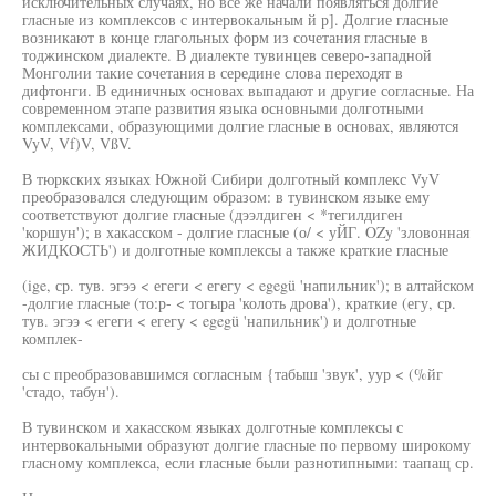
исключительных случаях, но все же начали появляться долгие
гласные из комплексов с интервокальным й р]. Долгие гласные
возникают в конце глагольных форм из сочетания гласные в
тоджинском диалекте. В диалекте тувинцев северо-западной
Монголии такие сочетания в середине слова переходят в
дифтонги. В единичных основах выпадают и другие согласные. На
современном этапе развития языка основными долготными
комплексами, образующими долгие гласные в основах, являются
VyV, Vf)V, VßV.
В тюркских языках Южной Сибири долготный комплекс VyV
преобразовался следующим образом: в тувинском языке ему
соответствуют долгие гласные (дээлдиген < *тегилдиген
'коршун'); в хакасском - долгие гласные (о/ < уЙГ. OZy 'зловонная
ЖИДКОСТЬ') и долготные комплексы а также краткие гласные
(ige, ср. тув. эгээ < егеги < егегу < egegü 'напильник'); в алтайском
-долгие гласные (то:р- < тогыра 'колоть дрова'), краткие (егу, ср.
тув. эгээ < егеги < егегу < egegü 'напильник') и долготные
комплек-
сы с преобразовавшимся согласным {табыш 'звук', уур < (%йг
'стадо, табун').
В тувинском и хакасском языках долготные комплексы с
интервокальными образуют долгие гласные по первому широкому
гласному комплекса, если гласные были разнотипными: таапащ ср.