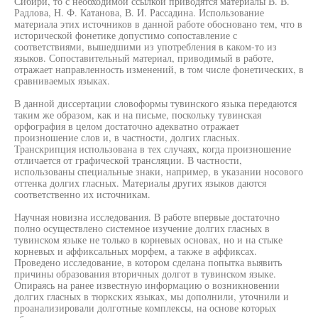
Сибири, то с необходимой ссылкой приводятся материалы В. В.
Радлова, Н. Ф. Катанова, В. И. Рассадина. Использование
материала этих источников в данной работе обосновано тем, что в
исторической фонетике допустимо сопоставление с
соответствиями, вышедшими из употребления в каком-то из
языков. Сопоставительный материал, приводимый в работе,
отражает направленность изменений, в том числе фонетических, в
сравниваемых языках.
В данной диссертации словоформы тувинского языка передаются
таким же образом, как и на письме, поскольку тувинская
орфография в целом достаточно адекватно отражает
произношение слов и, в частности, долгих гласных.
Транскрипция использована в тех случаях, когда произношение
отличается от графической трансляции. В частности,
использованы специальные знаки, например, в указании носового
оттенка долгих гласных. Материалы других языков даются
соответственно их источникам.
Научная новизна исследования. В работе впервые достаточно
полно осуществлено системное изучение долгих гласных в
тувинском языке не только в корневых основах, но и на стыке
корневых и аффиксальных морфем, а также в аффиксах.
Проведено исследование, в котором сделана попытка выявить
причины образования вторичных долгот в тувинском языке.
Опираясь на ранее известную информацию о возникновении
долгих гласных в тюркских языках, мы дополнили, уточнили и
проанализировали долготные комплексы, на основе которых