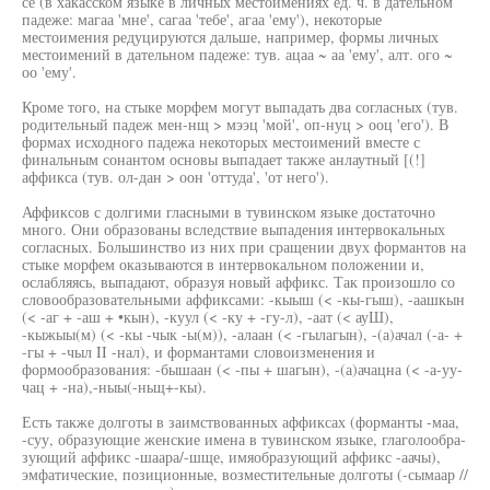
се (в хакасском языке в личных местоимениях ед. ч. в дательном
падеже: магаа 'мне', сагаа 'тебе', агаа 'ему'), некоторые
местоимения редуцируются дальше, например, формы личных
местоимений в дательном падеже: тув. ацаа ~ аа 'ему', алт. ого ~
оо 'ему'.
Кроме того, на стыке морфем могут выпадать два согласных (тув.
родительный падеж мен-нщ > мээц 'мой', оп-нуц > ооц 'его'). В
формах исходного падежа некоторых местоимений вместе с
финальным сонантом основы выпадает также анлаутный [(!]
аффикса (тув. ол-дан > оон 'оттуда', 'от него').
Аффиксов с долгими гласными в тувинском языке достаточно
много. Они образованы вследствие выпадения интервокальных
согласных. Большинство из них при сращении двух формантов на
стыке морфем оказываются в интервокальном положении и,
ослабляясь, выпадают, образуя новый аффикс. Так произошло со
словообразовательными аффиксами: -кыыш (< -кы-гыш), -аашкын
(< -аг + -аш + •кын), -куул (< -ку + -гу-л), -аат (< ауШ),
-кыжыы(м) (< -кы -чык -ы(м)), -алаан (< -гылагын), -(а)ачал (-а- +
-гы + -чыл II -нал), и формантами словоизменения и
формообразования: -бышаан (< -пы + шагын), -(а)ачацна (< -а-уу-
чац + -на),-ныы(-ньщ+-кы).
Есть также долготы в заимствованных аффиксах (форманты -маа,
-суу, образующие женские имена в тувинском языке, глаголообра-
зующий аффикс -шаара/-шще, имяобразующий аффикс -аачы),
эмфатические, позиционные, возместительные долготы (-сымаар //