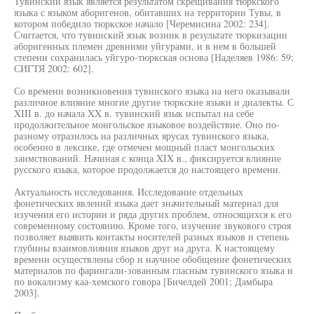
Тувинский язык является результатом скрещивания тюркского
языка с языком аборигенов, обитавших на территории Тувы, в
котором победило тюркское начало [Черемисина 2002: 234].
Считается, что тувинский язык возник в результате тюркизации
аборигенных племен древними уйгурами, и в нем в большей
степени сохранилась уйгуро-тюркская основа [Наделяев 1986: 59;
СИГТЯ 2002: 602].
Со времени возникновения тувинского языка на него оказывали
различное влияние многие другие тюркские языки и диалекты. С
XIII в. до начала XX в. тувинский язык испытал на себе
продолжительное монгольское языковое воздействие. Оно по-
разному отразилось на различных ярусах тувинского языка,
особенно в лексике, где отмечен мощный пласт монгольских
заимствований. Начиная с конца XIX в., фиксируется влияние
русского языка, которое продолжается до настоящего времени.
Актуальность исследования. Исследование отдельных
фонетических явлений языка дает значительный материал для
изучения его истории и ряда других проблем, относящихся к его
современному состоянию. Кроме того, изучение звукового строя
позволяет выявить контакты носителей разных языков и степень
глубины взаимовлияния языков друг на друга. К настоящему
времени осуществлены сбор и научное обобщение фонетических
материалов по фарингали-зованным гласным тувинского языка и
по вокализму каа-хемского говора [Бичелдей 2001; Дамбыра
2003].