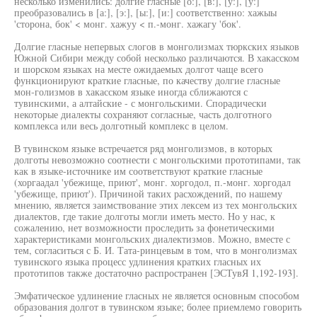
несколько изменились: долгие гласные [о:], [в:], [у:], [у:]
преобразовались в [а:], [э:], [ы:], [и:] соответственно: хажыы
'сторона, бок' < монг. хажуу < п.-монг. хажагу 'бок'.
Долгие гласные непервых слогов в монголизмах тюркских языков
Южной Сибири между собой несколько различаются. В хакасском
и шорском языках на месте ожидаемых долгот чаще всего
функционируют краткие гласные, по качеству долгие гласные
мон-голизмов в хакасском языке иногда сближаются с
тувинскими, а алтайские - с монгольскими. Спорадически
некоторые диалекты сохраняют согласные, часть долготного
комплекса или весь долготный комплекс в целом.
В тувинском языке встречается ряд монголизмов, в которых
долготы невозможно соотнести с монгольскими прототипами, так
как в языке-источнике им соответствуют краткие гласные
(хоргаадал 'убежище, приют', монг. хоргодол, п.-монг. хоргодал
'убежище, приют'). Причиной таких расхождений, по нашему
мнению, является заимствование этих лексем из тех монгольских
диалектов, где такие долготы могли иметь место. Но у нас, к
сожалению, нет возможности проследить за фонетическими
характеристиками монгольских диалектизмов. Можно, вместе с
тем, согласиться с Б. И. Тата-ринцевым в том, что в монголизмах
тувинского языка процесс удлинения кратких гласных их
прототипов также достаточно распространен [ЭСТувЯ 1,192-193].
Эмфатическое удлинение гласных не является основным способом
образования долгот в тувинском языке; более приемлемо говорить