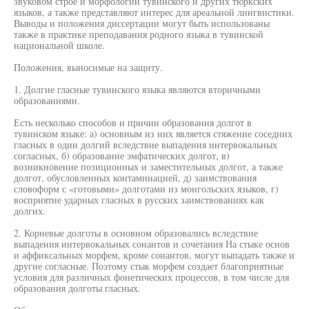
звуковом строе и морфологии тувинского и других тюркских
языков, а также представляют интерес для ареальной лингвистики.
Выводы и положения диссертации могут быть использованы
также в практике преподавания родного языка в тувинской
национальной школе.
Положения, выносимые на защиту.
1. Долгие гласные тувинского языка являются вторичными
образованиями.
Есть несколько способов и причин образования долгот в
тувинском языке: а) основным из них является стяжение соседних
гласных в один долгий вследствие выпадения интервокальных
согласных, б) образование эмфатических долгот, в)
возникновение позиционных и заместительных долгот, а также
долгот, обусловленных контаминацией, д) заимствования
словоформ с «готовыми» долготами из монгольских языков, г)
восприятие ударных гласных в русских заимствованиях как
долгих.
2. Корневые долготы в основном образовались вследствие
выпадения интервокальных сонантов и сочетания На стыке основ
и аффиксальных морфем, кроме сонантов, могут выпадать также и
другие согласные. Поэтому стык морфем создает благоприятные
условия для различных фонетических процессов, в том числе для
образования долготы гласных.