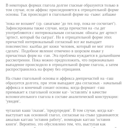
В некоторых формах глагола долгие гласные образуются только в
том случае, если аффикс присоединяется к отрицательной форме
основы. Так происходит в глагольной форме на -гыже: албааже
'пока не возьмет' (ср. санагыже 'до тех пор, пока не сосчитает').
Зафиксированы также случаи, когда причастия на -гы дег
употребляются с интервокальным согласным: ойнагы дег артист
'артист, который бы сыграл'. Но в отрицательной форме этих
причастий интервокальный согласный все же выпадает
повсеместно: кылбаа дег кижи 'человек, который не мог этого
сделать'. Подобное явление отмечено в шорском языке у
причастных форм на -ган. Эта проблема нуждается в дальнейшем
рассмотрении. Пока можно предположить, что первоначально
выпадение происходило в отрицательной форме глагола, а затем
распространилось на форму без отрицания.
На стыке глагольной основы и аффикса деепричастий на -гаш
образуется долгота, при этом выпадают два согласных - начальный
аффикса и конечный сонант основы, когда формант -гаш
примыкает к глагольной основе каг- 'оставлять' в качестве
вспомогательного глагола в составе аналитической конструкции:
'увидев',
чугаалап кааш 'сказав', 'предупредив'. В том случае, когда каг-
выступает как основной глагол, согласные на стыке удваиваются:
ажылын каггаш 'оставив работу', номнарын каггаш 'оставив
книги'. Вероятно, это обусловлено тем, что, выступая как