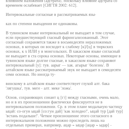
влиянием наложения (адстрата), поскольку влияние адстрата со
временем ослабевает [СИГТЯ 2002: 612].
Интервокальные согласные в рассматриваемых язы-
ках по степени выпадения не одинаковы.
В тувинском языке интервокальный не выпадает в том случае,
если предшествующий гласный фарингализованный. Этот
согласный сохраняется также в восьмидесяти неразложимых
основах, в которых он восходит к слабому [к]/[ц] в тюркских
основах, к х ИЛИ у в монгольских. В хакасском языке согласный
не выпадает в ста сорока основах. Некоторые основы, имеющие в
тувинском языке долгие гласные, в хакасском языке сохраняют
интервокальный [у]: тув. аарыг — хак. агырыг 'болезнь'. В
алтайском языке рассматриваемый звук не выпадает в семидесяти
семи основах. Но иногда ту-
винскому в алтайском языке соответствует глухой алт. бака
'лягушка', тув. меге - алт. меке 'ложь'.
Основ, сохраняющих сонант ц [г)] между гласными, очень мало,
но и в их произношении фактически фиксируется не в
интервокальном положении. Ср. в этом плане модальную частицу
ыцай: со-огун ыцай [со:гун дай] 'как холодно!', ыцай тур [дай тур]
'встань подальше!'. Четкое произношение этого согласного в
интервокальном положении можно проследить лишь на
отдельных примерах, например, ацар ~ ыцар [ацар ~ ыдар] -