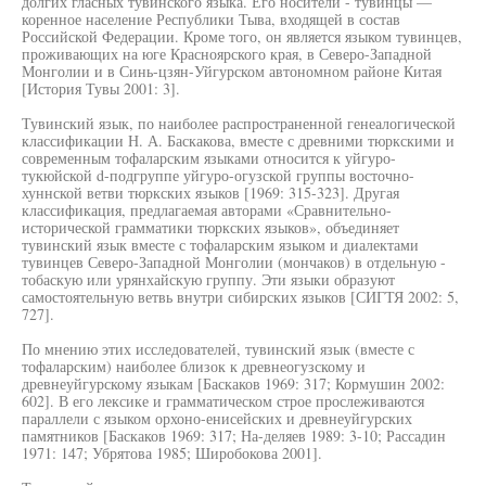
долгих гласных тувинского языка. Его носители - тувинцы —
коренное население Республики Тыва, входящей в состав
Российской Федерации. Кроме того, он является языком тувинцев,
проживающих на юге Красноярского края, в Северо-Западной
Монголии и в Синь-цзян-Уйгурском автономном районе Китая
[История Тувы 2001: 3].
Тувинский язык, по наиболее распространенной генеалогической
классификации Н. А. Баскакова, вместе с древними тюркскими и
современным тофаларским языками относится к уйгуро-
тукюйской d-подгруппе уйгуро-огузской группы восточно-
хуннской ветви тюркских языков [1969: 315-323]. Другая
классификация, предлагаемая авторами «Сравнительно-
исторической грамматики тюркских языков», объединяет
тувинский язык вместе с тофаларским языком и диалектами
тувинцев Северо-Западной Монголии (мончаков) в отдельную -
тобаскую или урянхайскую группу. Эти языки образуют
самостоятельную ветвь внутри сибирских языков [СИГТЯ 2002: 5,
727].
По мнению этих исследователей, тувинский язык (вместе с
тофаларским) наиболее близок к древнеогузскому и
древнеуйгурскому языкам [Баскаков 1969: 317; Кормушин 2002:
602]. В его лексике и грамматическом строе прослеживаются
параллели с языком орхоно-енисейских и древнеуйгурских
памятников [Баскаков 1969: 317; На-деляев 1989: 3-10; Рассадин
1971: 147; Убрятова 1985; Широбокова 2001].