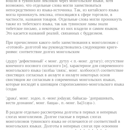
вошли в тувинский лексикон через монгольские языки, хотя
возможно, что отдельные слова могли заимствоваться
непосредственно из языка-источника. Так, из китайского языка
могла проникнуть лексика, относящаяся к сфере торговли, в
частности, названия товаров. Отдельные слова могли проникнуть
также из тибетского языка, так как тувинские ламы знали
тибетское письмо, а некоторые из них владели и самим языком.
Это касается названий реалий, связанных с буддизмом.
При причислении какого-либо заимствования к монголизмам с
«готовой» долготой мы руководствовались следующими криге-
риями: соответствие долгих монгольским
(дудуу 'дефективный' < монг. дутуу < п.-монг. дутагу); отсутствие
конечного носового согласного [н], характерное для современного
монгольского языка (холбаа 'связь', монг. холбоо(н))\ соответствие
свистящих согласных в анлауте и инлауте некоторых основ
свистящим же согласным в современных монгольских языках,
которые восходят к шипящим старописьменно-монгольского языка
(содаа
'драка', монг. зодоо, п.-монг.jodayan; байысаа- 'допрашивать,
вести дознание', монг. бащаа-, п.-монг. Ьа]1сауа-).
В разделе отдельно рассмотрены долготы в первых и непервых
слогах монголизмов. Долгие гласные в первых слогах
монголизмов тувинского языка не отличаются от соответствий в
монгольских языках. Долготы в непервых слогах при освоении