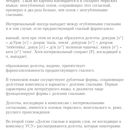
четырех. Такая же картина наблюдается и в соседних тюркских
языках: неогубленных основ, сохраняющих этот согласный,
примерно в два раза больше, чем основ с неогубленными
гласными.
Интервокальный иногда выпадает между огубленными гласными
и в том случае, если предшествующий гласный фарингализо-
ванный, хотя при этом не всегда образуются долготы: довурак [о"]
~ дсУрак [о'] ~ доорак 'пыль, земля', довурзак [о"] ~ доорзак
'тюбетейка', довук [о'] ~ д(/к [о"] 'коленная чашечка', кввук [е"] ~
кегк [е"] 'пена'. Хотя интервокальный спирант [Р], восходящий к
п, выпадает,
образованию долготы, видимо, препятствует
фарингализованность предшествующего гласного.
В тувинском языке сосуществуют дублетные формы, сохраняющие
долготные комплексы и варианты с долгими гласными. Первые
характерны для литературного языка, в диалектах чаще
функционируют формы с долгими гласными.
Долготы, восходящие к комплексам с интервокальными
согласными, имеются в основах тюркского, монгольского и, реже,
русского происхождения.
Во второй главе «Долгие гласные в корнях слов, не восходящие к
комплексу УСУ» рассматриваются долготы, которые некоторыми