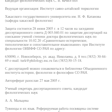
кандидат филологических наук С. В. Кечил-оол
Ведущая организация: Институт саяно-алтайской тюркологии
Хакасского государственного университета им. Н. Ф. Катанова
(кафедра хакасской филологии)
Защита состоится 28 июня 2005 г. в 12 часов на заседании
диссертационного совета Д 003.040.01 по защитам диссертаций на
соискание ученой степени доктора филологических наук по
специальности 10.02.20 «Сравнительно-историческое,
типологическое и сопоставительное языкознание» при Институте
филологии ОИИФФ СО РАН по адресу:
630090, г. Новосибирск, ул. акад. Николаева, д. 8 тел.(3832) 30-84-
69 e-mail: turk@philology.nsc.ru fax:(3832)30-15-18.
С диссертацией можно ознакомиться в библиотеке Объединенного
института истории, филологии и философии СО РАН.
Автореферат разослан 27 мая 2005 г.
Ученый секретарь диссертационного совета, кандидат
филологических наук
А. А. Мальцева
Тувинцы и их язык. Реферируемая работа посвящена системе