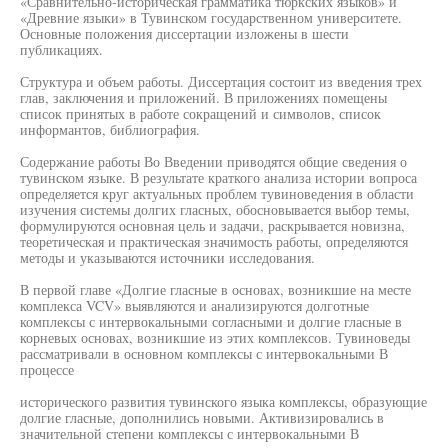
«Сравнительно-историческая грамматика тюркских языков» и
«Древние языки» в Тувинском государственном университете.
Основные положения диссертации изложены в шести
публикациях.
Структура и объем работы. Диссертация состоит из введения трех
глав, заключения и приложений. В приложениях помещены
список принятых в работе сокращений и символов, список
информантов, библиография.
Содержание работы Во Введении приводятся общие сведения о
тувинском языке. В результате краткого анализа истории вопроса
определяется круг актуальных проблем тувиноведения в области
изучения системы долгих гласных, обосновывается выбор темы,
формулируются основная цель и задачи, раскрывается новизна,
теоретическая и практическая значимость работы, определяются
методы и указываются источники исследования.
В первой главе «Долгие гласные в основах, возникшие на месте
комплекса VCV» выявляются и анализируются долготные
комплексы с интервокальными согласными и долгие гласные в
корневых основах, возникшие из этих комплексов. Тувиноведы
рассматривали в основном комплексы с интервокальными В
процессе
исторического развития тувинского языка комплексы, образующие
долгие гласные, дополнились новыми. Активизировались в
значительной степени комплексы с интервокальными В