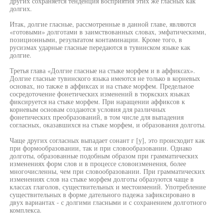
других сохраняется тенденция восприятия этих же гласных как
долгих.
Итак, долгие гласные, рассмотренные в данной главе, являются
«готовыми» долготами в заимствованных словах, эмфатическими,
позиционными, результатом контаминации. Кроме того, в
русизмах ударные гласные передаются в тувинском языке как
долгие.
Третья глава «Долгие гласные на стыке морфем и в аффиксах».
Долгие гласные тувинского языка имеются не только в корневых
основах, но также в аффиксах и на стыке морфем. Предельное
сосредоточение фонетических изменений в тюркских языках
фиксируется на стыке морфем. При наращении аффиксов к
корневым основам создаются условия для различных
фонетических преобразований, в том числе для выпадения
согласных, оказавшихся на стыке морфем, и образования долготы.
Чаще других согласных выпадает сонант г [у], это происходит как
при формообразовании, так и при словообразовании. Однако
долготы, образованные подобным образом при грамматических
изменениях форм слов и в процессе словоизменения, более
многочисленны, чем при словообразовании. При грамматических
изменениях слов на стыке морфем долготы образуются чаще в
классах глаголов, существительных и местоимений. Употребление
существительных в форме дательного падежа зафиксировано в
двух вариантах - с долгими гласными и с сохранением долготного
комплекса.