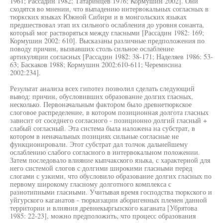
1961; Рассадин 1982; Татаринцев 1976; Кормушин 2002]. Они
сходятся во мнении, что выпадению интервокальных согласных в
тюркских языках Южной Сибири и в монгольских языках
предшествовал этап их сильного ослабления до уровня сонанта,
который мог растворяться между гласными [Рассадин 1982: 169;
Кормушин 2002: 610]. Высказаны различные предположения по
поводу причин, вызвавших столь сильное ослабление
артикуляции согласных [Рассадин 1982: 38-171; Наделяев 1986: 53-
63; Баскаков 1988; Кормушин 2002:610-611; Черемисина
2002:234].
Результат анализа всех гипотез позволил сделать следующий
вывод: причин, обусловивших образование долгих гласных,
несколько. Первоначальным фактором было древнетюркское
слоговое распределение, в котором позиционная долгота гласных
зависит от соседнего согласного - позиционно долгий гласный +
слабый согласный. Эта система была наложена на субстрат, в
котором в неначальных позициях сильные согласные не
функционировали. Этот субстрат дал толчок дальнейшему
ослаблению слабого согласного в интервокальном положении.
Затем последовало влияние кыпчакского языка, с характерной для
него системой слогов с долгими широкими гласными перед
слогами с узкими, что обусловило образование долгих гласных по
первому широкому гласному долготного комплекса с
разнотипными гласными. Учитывая время господства тюркского и
уйгурского каганатов - тюркизации аборигенных племен данной
территории и влияния древнекыргызского каганата [Убрятова
1985: 22-23], можно предположить, что процесс образования