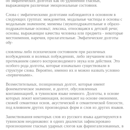
об эмфатических долготах как об удлинении гласных,
выражающем различные эмоциональные состояния.
Слова с эмфатическими долготами наблюдаются в основном в
следующих группах: междометия, модальные частицы и основы с
модальным значением; мимемы (звукоподражательные и образо-
подражательные основы); лексика, относящаяся к детской речи;
основы, выражающие качества человека или предмета - некоторые
местоимения, наречия, прилагательные. Эмфатические долготы
обу-
словлены либо психическим состоянием при различных
возбуждениях и волевых побуждениях, либо звучанием или
протеканием самого воспроизводимого звука или действия. Это
особого рода долготы, которые изначально существовали в
структуре слова. Вероятно, именно их и можно назвать условно
«первичными».
Возместительных, позиционных долгот, которые имеют
фонематическое значение, и долгот, обусловленных
контаминацией, в тувинском языке немного. Долготы, в основе
которых лежит контаминация, возникают на основе омонимии,
схожей семантики основ, акустической и семантической близости,
под влиянием других производных форм и слов из других языков.
Заимствования некоторых слов из русского языка адаптируются в
тувинском неодинаково: в одних диалектах зафиксировано
произношение гласных ударных слогов как фарингализованных, в