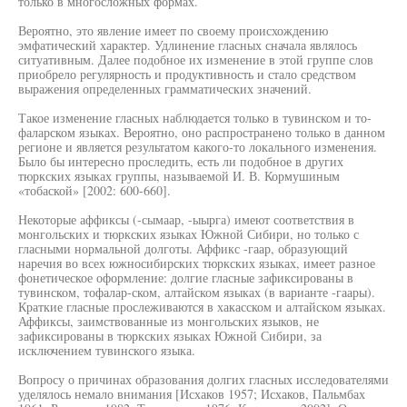
только в многосложных формах.
Вероятно, это явление имеет по своему происхождению
эмфатический характер. Удлинение гласных сначала являлось
ситуативным. Далее подобное их изменение в этой группе слов
приобрело регулярность и продуктивность и стало средством
выражения определенных грамматических значений.
Такое изменение гласных наблюдается только в тувинском и то-
фаларском языках. Вероятно, оно распространено только в данном
регионе и является результатом какого-то локального изменения.
Было бы интересно проследить, есть ли подобное в других
тюркских языках группы, называемой И. В. Кормушиным
«тобаской» [2002: 600-660].
Некоторые аффиксы (-сымаар, -ыырга) имеют соответствия в
монгольских и тюркских языках Южной Сибири, но только с
гласными нормальной долготы. Аффикс -гаар, образующий
наречия во всех южносибирских тюркских языках, имеет разное
фонетическое оформление: долгие гласные зафиксированы в
тувинском, тофалар-ском, алтайском языках (в варианте -гаары).
Краткие гласные прослеживаются в хакасском и алтайском языках.
Аффиксы, заимствованные из монгольских языков, не
зафиксированы в тюркских языках Южной Сибири, за
исключением тувинского языка.
Вопросу о причинах образования долгих гласных исследователями
уделялось немало внимания [Исхаков 1957; Исхаков, Пальмбах