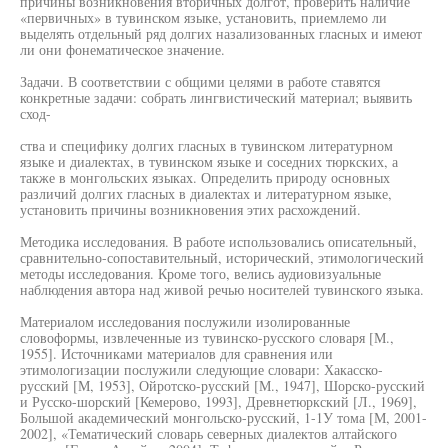
причины возникновения вторичных долгот, проверить наличие
«первичных» в тувинском языке, установить, приемлемо ли
выделять отдельный ряд долгих назализованных гласных и имеют
ли они фонематическое значение.
Задачи. В соответствии с общими целями в работе ставятся
конкретные задачи: собрать лингвистический материал; выявить
сход-
ства и специфику долгих гласных в тувинском литературном
языке и диалектах, в тувинском языке и соседних тюркских, а
также в монгольских языках. Определить природу основных
различий долгих гласных в диалектах и литературном языке,
установить причины возникновения этих расхождений.
Методика исследования. В работе использовались описательный,
сравнительно-сопоставительный, исторический, этимологический
методы исследования. Кроме того, велись аудиовизуальные
наблюдения автора над живой речью носителей тувинского языка.
Материалом исследования послужили изолированные
словоформы, извлеченные из тувинско-русского словаря [М.,
1955]. Источниками материалов для сравнения или
этимологизации послужили следующие словари: Хакасско-
русский [М, 1953], Ойротско-русский [М., 1947], Шорско-русский
и Русско-шорский [Кемерово, 1993], Древнетюркский [Л., 1969],
Большой академический монгольско-русский, 1-1У тома [М, 2001-
2002], «Тематический словарь северных диалектов алтайского