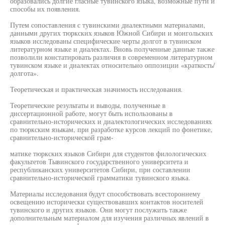
образовались долгие гласные тувинского языка, возможные пути и
способы их появления.
Путем сопоставления с тувинскими диалектными материалами,
данными других тюркских языков Южной Сибири и монгольских
языков исследованы специфические черты долгот в тувинском
литературном языке и диалектах. Вновь полученные данные также
позволили констатировать различия в современном литературном
тувинском языке и диалектах относительно оппозиции «краткость/
долгота».
Теоретическая и практическая значимость исследования.
Теоретические результаты и выводы, полученные в
диссертационной работе, могут быть использованы в
сравнительно-исторических и диалектологических исследованиях
по тюркским языкам, при разработке курсов лекций по фонетике,
сравнительно-исторической грам-
матике тюркских языков Сибири для студентов филологических
факультетов Тывинского государственного университета и
республиканских университетов Сибири, при составлении
сравнительно-исторической грамматики тувинского языка.
Материалы исследования будут способствовать всестороннему
освещению исторически существовавших контактов носителей
тувинского и других языков. Они могут послужить также
дополнительным материалом для изучения различных явлений в