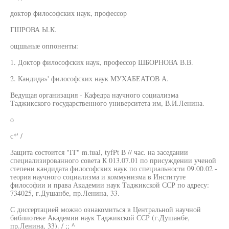
доктор философских наук, профессор
ГШРОВА Ы.К.
ощшьные оппоненты:
1. Доктор философских наук, профессор ШБОРНОВА В.В.
2. Кандида»' философских наук МУХАБЕАТОВ А.
Ведущая организация - Кафедра научного социализма
Таджикского государственного университета им, В.И.Ленина.
о
с*' /
Защита состоится "IT" m.tuaJ, tyfPt В // час. на заседании
специализированного совета К 013.07.01 по присуждении ученой
степени кандидата философских наук по специальности 09.00.02 -
теория научного социализма и коммунизма в Институте
философии и права Академии наук Таджикской ССР по адресу:
734025, г.Душанбе, пр.Ленина, 33.
С диссертацией можно ознакомиться в Центральной научной
библиотеке Академии наук Таджикской ССР (г.Душанбе,
пр.Ленина, 33). / ;; ^