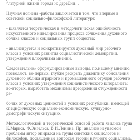
^льтурной жизни города и: дереЕни. .
Научная ногизна -работы заключается в том, что впервые в
советской социально-философской литературе:
- шявляется теоретическая и методологическая ошибочность
искусственного нивелирования процесса сближения духовного
облика классов и социальных групп общества;
- анализируется и конкретизируется духовный мир рабочего
класса в условиях развития социалистической демократии,
утверждения плюрализма мнений.
Следовательно» сформулированные выводы, по.нашему мнению,
позволяют, во-первых, глубже раскрыть диалектику обновления
духовного облика аграрного и промышленного отрядов рабочего
класса в условиях утверждения социалистического шпорализга;
во-вторых, выработать механизмы преодоления отчужденности
ра-
бочих от духовных ценностей в условиях республики, имеющей
специфическую социально-экономическую, культурно-
демографическую ситуацию.
Методологической и теоретической основой работц явились труда
К.Маркса, Ф.Энгельса, В.И.Ленина. Пр! анализо изупаомой
проблемы автор опирался на труды советских социологов и
философов, посвященные вопросам теории научного социализма,