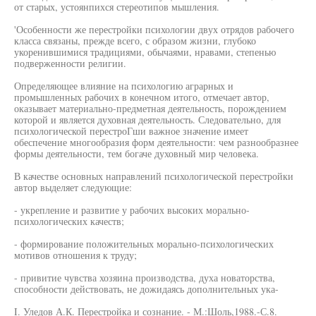
от старых, устоянпихся стереотипов мышления.
'Особенности же перестройки психологии двух отрядов рабочего
класса связаны, прежде всего, с образом жизни, глубоко
укоренившимися традициями, обычаями, нравами, степенью
подверженности религии.
Определяющее влияние на психологию аграрных и
промышленных рабочих в конечном итого, отмечает автор,
оказывает материально-предметная деятельность, порождением
которой и является духовная деятельность. Следовательно, для
психологической перестроГши важное значение имеет
обеспечение многообразия форм деятельности: чем разнообразнее
формы деятельности, тем богаче духовный мир человека.
В качестве основных направлений психологической перестройки
автор выделяет следующие:
- укрепление и развитие у рабочих высоких морально-
психологических качеств;
- формирование положительных морально-психологических
мотивов отношения к труду;
- привитие чувства хозяина производства, духа новаторства,
способности действовать, не дожидаясь дополнительных ука-
I. Уледов А.К. Перестройка и сознание. - М.:Шоль,1988.-С.8.