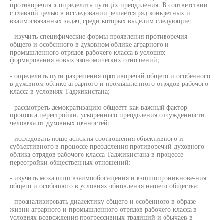
противоречия и определить пути ¡ix преодоления. В соответствии
с главной целью в исследовании решается ряд конкретных и
взаимосвязанных задач, среди которых выделим следующие:
- изучить специфические формы проявления противоречия
общего и особенного в духовном облике аграрного и
промышленного отрядов рабочего класса в услошях
формирования новых экономических отношений;
- определить пути разрешения противоречий общего и особенного
в духовном облике аграрного и промышленного отрядов рабочого
класса в условиях Таджикистана;
- рассмотреть демократизацию общеетт как важный фактор
процооса перестройки, ускоренного преодоления отчужденности
человека от духовных ценностей;
- исследовать ноше аспокты соотношения объективного и
субъективного в процоссе преодоления противоречий духовного
облика отрядов рабочого класса Таджикистана в процессе
переотройки общественных отношений;
- изучить мохашшш взаимообогащения и взшшопроникнове-ния
общего и особошюго в условиях обновления нашего общества;
- проанализировать диалектику общего и особенного в образе
жизни аграрного и промышленного отрядов рабочего класса в
условиях возрождения прогрессивных традиций и обычаев в