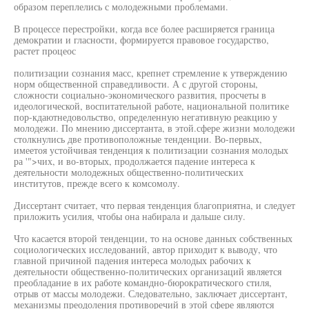
образом переплелись с молодежными проблемами.
В процессе перестройки, когда все более расширяется граница
демократии и гласности, формируется правовое государство,
растет процеос
политизации сознания масс, крепнет стремление к утверждению
норм общественной справедливости. А с другой стороны,
сложности социально-экономического развития, просчеты в
идеологической, воспитательной работе, национальной политике
пор-кдаютнедовольство, определенную негативную реакцию у
молодежи. По мнению диссертанта, в этой.сфере жизни молодежи
столкнулись две противоположные тенденции. Во-первых,
имеетоя устойчивая тенденция к политизации сознания молодых
ра '">чих, и во-вторых, продолжается падение интереса к
деятельности молодежных общественно-политических
институтов, прежде всего к комсомолу.
Диссертант считает, что первая тенденция благоприятна, и следует
приложить усилия, чтобы она набирала и дальше силу.
Что касается второй тенденции, то на основе данных собственных
социологических исследований, автор приходит к выводу, что
главной причиной падения интереса молодых рабочих к
деятельности общественно-политических организаций является
преобладание в их работе командно-бюрократического стиля,
отрыв от массы молодежи. Следовательно, заключает диссертант,
механизмы преодоления противоречий в этой сфере являются