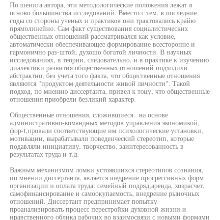
По шенига автора, эти методологические положения лежат в
осново большинства исследований. Вместо с тем, в последние
годы со стороны ученых и практиков они трактовались крайю
прямолинейно. Сам факт существования социалистических
общественных отношений рассматривался как условие,
автоматически обеспечивающее формирование всесторонне и
гармонично раз-штой, духошо богатой личности. В научных
исследованиях, в теории, следовательно, и в практике к изучению
диалектики развития общественных отношений подходили
абстрактно, без учета того факта, что общественные отношения
являются "продуктом деятельности живой личности". Такой
подход, по мнению диссертанта, привел к тоцу, что общественные
отношения приобрели безликий характер.
Общественные отношения, сложившиеся . на основе
административно-командных методов управления экономикой,
фор-t,провали соответствующие им психологические установки,
мотивации, вырабатывали поведенческий стереотип, которые
подавляли инициативу, творчество, заинтересованность в
результатах труда и т.д.
Важным механизмом ломки устоявшихся стереотипов сознания,
по мнении диссертанта, является шедрение прогрессивных форм
организации и оплата труда: семейный подряд,аренда, хозрасчет,
самофинансирование и самоокупаемость, внедрение рыночных
отношений. Диссертант предпринимает попытку
проанализировать процесс перестройки духовной жизни и
нравственного облика рабочих во взаимосвязи с новыми формами