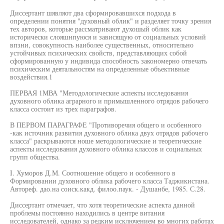
Диссертант шявляот два сформировавшихся подхода в
определении понятия "духовный облик" и разделяет точку зрения
тех авторов, которые рассматривают духошый облик как
исторически слояшнпуюся и зависящую от социальных условий
впзни, совокупность наиболее существенных, относительно
устойчивых психических свойств, представляющих собой
сформированную у индивида способность закономерно отвечать
психическим деятальностям на определенные объективные
воздействия.1
ПЕРВАЯ 1МВА "Методологические аспекты исследования
духовного облика аграрного и примышленного отрядов рабочего
класса состоит из трех параграфов.
В ПЕРВОМ ПАРАГРАФЕ "Противоречия общего и особенного
-как источник развития духовного облика двух отрядов рабочего
класса" раскрываются ноше методологические и теоретические
аспекты исследования духовного облика классов и социальных
групп общества.
I. Хуморов Д.М. Соотношение общего и особенного в
Формировании духовного облика рабочего класса Таджикистана.
Автореф. дао.на соиск.какд. филоо.паук. - Душанбе, 1985. С.28.
Диссертант отмечает, что хотя теоретические аспекта данной
проблемы постоянно находились в центре витания
исследователей, однако за редким исключением во многих работах