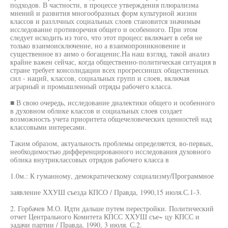
подходов. В частности, в процессе утверждения плюрализма
мнений и развития многообразных форм культурной жизни
классов и разллчных социальных слоев становится значимым
исследование противоречия общего и особенного. При этом
следует исходить из того, что этот процесс включает в себя не
только взаимоисключение, но а взаимопроникновение и
существенное вз аимо о богащенис.На наш взгляд, такой анализ
крайне важен сейчас, когда общественно-политическая ситуация в
стране требует консолидации всех прогрессиншх общественных
сил - наций, классов, социальных групп и слоев, включая
аграрный и промышленный отряды рабочего класса.
■ В свою очередь, исследование диалектики общего и особенного
в духовном облике классов и социальных слоев создает
возможность учета приоритета общечеловеческих ценностей над
классовыми интересами.
Таким образом, актуальность проблемы определяется, во-первых,
необходимостью дифференцированного исследования духовного
облика внутриклассовых отрядов рабочего класса в
1.0м.: К гуманному, демократическому социализму/Программное
заявление ХХУШ съезда КПСО / Правда, 1990,15 июля.С.1-3.
2. Горбачев М.О. Идти дальше путем перестройки. Политический
отчет Центрального Комитета КПСС ХХУШ съе~ цу КПСС и
задачи партии / Правда, 1990, 3 июля. С.2.