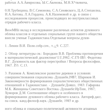
работах А.А.Авмросова, Ы.С.Акенова, М.Н.Х^ткевича,
0.Н.Трубицина, В.С.Семонова, С.А.Сенявского,.Ц.А.Степанлна,
Н.А.Аитова, Л.А.Гордона, А.К.Назимовой и др. в связи с
исследованием процессов, происходящих во внутриклассовых
отрядов рабочего класса.
BeooMHii вклад в исследование различных аспектов духовного
облика классов и отдельных социальных групп нашего общества
внесли ученые Таджикистана.Отдельные вопросы духов-
1. Ленин В.И. Поли.собр.соч., т.¡¿9. С.227.
2. Обзор литературы см.: Бородкин В.В. Проблемы противоречия
в материалистической диалектике/ I.U,I982.-C.I7I-IB3. Федотова
В.Г. Духовность как фактор перестройки / Вопросы философии,
1967. J53. С.13.
3. Рахимов А. Комплексное развитие деревни в условиях
совершенствования социализма.-Душанбе,I9B7; Шариков И.
Закономерности формирования социалистических общественных
отношений в Таджикистане. - Душанбе:Дояшз, 1983: Гафарова
М.К. Женщины Советского Востока.-Душанбе:ИрТюн, 1987;
Хуморов Д.М. Соотношение общего и особенного в
формировании духовного облика рабочего класса. Автореф.дасс.
па соиск. канд.филосф.наук.-Душанбе, 1985 и др.
ного облика и социально-политической активности аграрных