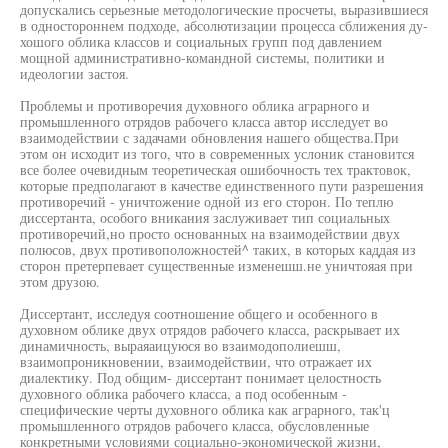
допускались серьезные методологические просчеты, выразившиеся
в одностороннем подходе, абсолютизации процесса сближения ду-
хошого облика классов и социальных групп под давлением
мощной административно-командной системы, политики и
идеологии застоя.
Проблемы и противоречия духовного облика аграрного и
промышленного отрядов рабочего класса автор исследует во
взаимодействии с задачами обновления нашего общества.При
этом он исходит из того, что в современных услоник становится
все более очевидным теоретическая ошибочность тех трактовок,
которые предполагают в качестве единственного пути разрешения
противоречий - уничтожение одной из его сторон. По теплю
диссертанта, особого вникания заслуживает тип социальных
противоречий,но просто основанных на взаимодействии двух
полюсов, двух противоположностей^ таких, в которых каддая из
сторон претерпевает существенные изменешш.не уничтояая при
этом друзою.
Диссертант, исследуя соотношение общего и особенного в
духовном облике двух отрядов рабочего класса, раскрывает их
динамичность, выраяаицуюся во взаимодополиешш,
взаимопроникновении, взаимодействии, что отражает их
диалектику. Под общим- диссертант понимает целостность
духовного облика рабочего класса, а под особенным -
специфические черты духовного облика как аграрного, так'ц
промышленного отрядов рабочего класса, обусловленные
конкретными условиями социально-экономической жизни,