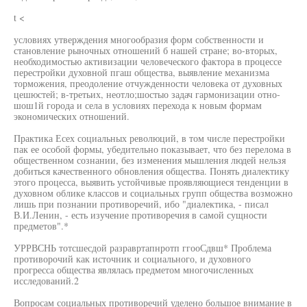
t <
условиях утверждения многообразия форм собственности и
становление рыночных отношений б нашей стране; во-вторых,
необходимостью активизации человеческого фактора в процессе
перестройки духовной пгаш общества, выявление механизма
торможения, преодоление отчужденности человека от духовных
цешюстей; в-третьих, неотло;шостыо задач гармонизации отно-
шош1й города и села в условиях перехода к новым формам
экономических отношений.
Практика Есех социальных революций, в том числе перестройки
пак ее особой формы, убедительно показывает, что без перелома в
общественном сознании, без изменения мышления людей нельзя
добиться качественного обновления общества. Понять диалектику
этого процесса, выявить устойчивые проявляющиеся тенденции в
духовном облике классов и социальных групп общества возможно
лишь при познании противоречий, ибо "диалектика, - писал
В.И.Ленин, - есть изучение противоречия в самой сущности
предметов".*
УРРВСНЬ тотсшесдой разравртапнротп ггооСдвш* Проблема
противорочий как источник и социального, и духовного
прогресса общества являлась предметом многочисленных
исследований.2
Вопросам социальных противоречий уделено большое внимание в