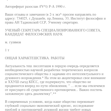
Автореферат разослан /fV^l) Р-А 1990 г.
Ваши отзывы и замечания (в 2-х экз^ просим направлять по
адресу: 734025, г.Душанбе, пр.Ленина, 33, Институт философии и
права АН Таджикской ССР, Ученому секретарю.
УЧЕНЫЙ СЕКРЕТАРЬ СПЕЦИАЛИЗИРОВАННОГО СОВЕТА,
КАНДИДАТ ФИЛОСОФСКИХ НАУК
м. гулямов
1 т
ОНЦАЯ ХАРАКТЕШСТИКА. РАБОТЫ
Актуальность теш лиссепташм в перцую очередь определяется
необходимостью научной разработки теоретических вопросов
социалистического общества л задачами его интеллектуального и
духовного возрождения.* На этом ко акцентировал свое внимание
и ХХУШ съезд КПСС, где подчеркнуто, что общество не
продвинется вперед по пути обновления, " ... если мы отвлечемся
от присущего ей существенного противоречия... Важно постичь
заложенную здесь диалектику".**
В современных условиях, когда наше общество переживает
глубокий социально-экономический кризис, исследование
проблей и противоречий духовной жизни требует новых