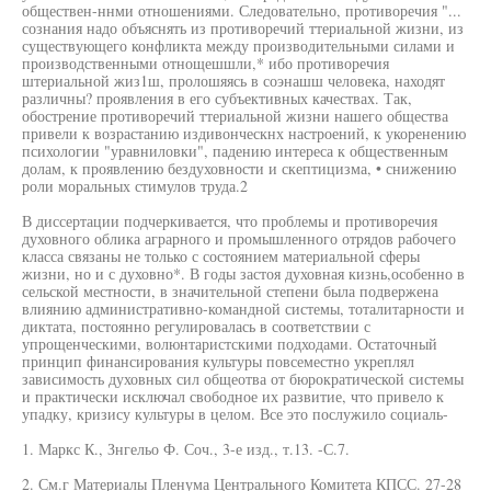
обществен-ннми отношениями. Следовательно, противоречия "...
сознания надо объяснять из противоречий ттериальной жизни, из
существующего конфликта между производительными силами и
производственными отнощешшли,* ибо противоречия
штериальной жиз1ш, пролошяясь в соэнашш человека, находят
различны? проявления в его субъективных качествах. Так,
обострение противоречий ттериальной жизни нашего общества
привели к возрастанию издивонческнх настроений, к укоренению
психологии "уравниловки", падению интереса к общественным
долам, к проявлению бездуховности и скептицизма, • снижению
роли моральных стимулов труда.2
В диссертации подчеркивается, что проблемы и противоречия
духовного облика аграрного и промышленного отрядов рабочего
класса связаны не только с состоянием материальной сферы
жизни, но и с духовно*. В годы застоя духовная кизнь,особенно в
сельской местности, в значительной степени была подвержена
влиянию административно-командной системы, тоталитарности и
диктата, постоянно регулировалась в соответствии с
упрощенческими, волюнтаристскими подходами. Остаточный
принцип финансирования культуры повсеместно укреплял
зависимость духовных сил общеотва от бюрократической системы
и практически исключал свободное их развитие, что привело к
упадку, кризису культуры в целом. Все это послужило социаль-
1. Маркс К., Знгельо Ф. Соч., 3-е изд., т.13. -С.7.
2. См.г Материалы Пленума Центрального Комитета КПСС. 27-28