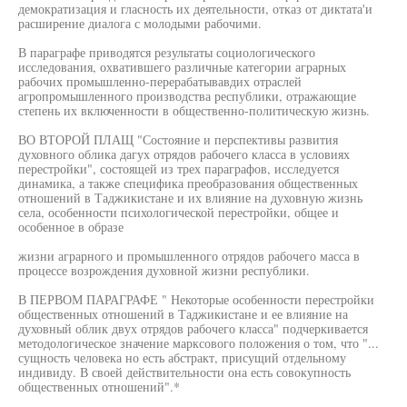
демократизация и гласность их деятельности, отказ от диктата'и
расширение диалога с молодыми рабочими.
В параграфе приводятся результаты социологического
исследования, охватившего различные категории аграрных
рабочих промышленно-перерабатывавдих отраслей
агропромышленного производства республики, отражающие
степень их включенности в общественно-политическую жизнь.
ВО ВТОРОЙ ПЛАЩ "Состояние и перспективы развития
духовного облика дагух отрядов рабочего класса в условиях
перестройки", состоящей из трех параграфов, исследуется
динамика, а также специфика преобразования общественных
отношений в Таджикистане и их влияние на духовную жизнь
села, особенности психологической перестройки, общее и
особенное в образе
жизни аграрного и промышленного отрядов рабочего масса в
процессе возрождения духовной жизни республики.
В ПЕРВОМ ПАРАГРАФЕ " Некоторые особенности перестройки
общественных отношений в Таджикистане и ее влияние на
духовный облик двух отрядов рабочего класса" подчеркивается
методологическое значение марксового положения о том, что "...
сущность человека но есть абстракт, присущий отдельному
индивиду. В своей действительности она есть совокупность
общественных отношений".*