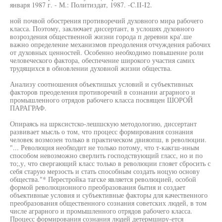
января 1987 г. - М.: Политиздат, 1987. -C.II-I2.
ной почвой обострения противоречий духовного мира рабочего
класса. Поэтому, заключает диссертант, в услошях духовного
возроздения общественной жизни города п деревни кра'.ше
важно определение механизмов преодоления отчуждения рабочих
от духовных ценностей. Особенно необходимо повышение роли
человеческого фактора, обеспечение широкого участия самих
трудящихся в обновлении духовной жизни общества.
Анализу соотношения объектишых условий и субъективных
факторов преоделения противоречий в сознании аграрного и
промышленного отрядов рабочего класса посвящен ШОРОЙ
ПАРАГРАФ.
Опираясь на шрксистско-лешшскую методологию, диссертант
развивает мысль о том, что процесс формирования сознания
человек возмозен только в практическом двияопш, в революции.
"... Революция необходит не только потому, что т-какгш-иным
способом невозможно сверлить господствующий гласс, но и по
то;,у, что свергающий класс только в революции глояет сбросить с
себя старую мерзость и стать способным создать ноцую основу
общества."* Перестройка тагске является революцией, особой
формой революционного преобразования бытия и создает
объективные условия и субъективные факторы для качественного
преобразования общественного сознания советских людей, в том
числе аграрного и промышленного отрядов рабочего класса.
Процесс формирования сознания людей детермширу-ется