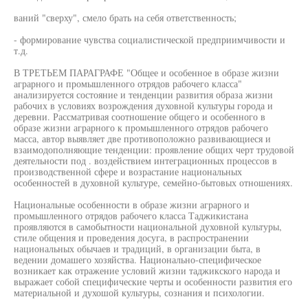
ваний "сверху", смело брать на себя ответственность;
- формирование чувства социалистической предприимчивости и
т.д.
В ТРЕТЬЕМ ПАРАГРАФЕ "Общее и особенное в образе жизни
аграрного и промышленного отрядов рабочего класса"
анализируется состояние и тенденции развития образа жизни
рабочих в условиях возрождения духовной культуры города и
деревни. Рассматривая соотношение общего и особенного в
образе жизни аграрного к промышленного отрядов рабочего
масса, автор выявляет две противоположно развивающиеся и
взаимодополняющие тенденции: проявление общих черт трудовой
деятельности под . воздействием интеграционных процессов в
производственной сфере и возрастание национальных
особенностей в духовной культуре, семейно-бытовых отношениях.
Национальные особенности в образе жизни аграрного и
промышленного отрядов рабочего класса Таджикистана
проявляются в самобытности национальной духовной культуры,
стиле общения и проведения досуга, в распространении
национальных обычаев и традиций, в организации быта, в
ведении домашего хозяйства. Национально-специфическое
возникает как отражение условий жизни таджикского народа и
выражает собой специфические черты и особенности развития его
материальной и духошой культуры, сознания и психологии.