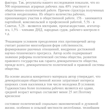
фактора. Так, результаты нашего исследования показали, что из
500 опрошенных аграрных рабочих лшь 40% участвует в
общественно-политической работе. Причем структура полученных
ответов неоднозначна. Из общего количества рабочих,
принимающих участив в общественной работе, 15$ - занимаются
партийной, комсомольской и профсоюзной работой, 5,5$ - в
Советах, 5,2$ - являются лекторами, пропагандистами, агитатор-
зга, 1,5% - членами ДНД, народных судов, рабочего контроля п
т.д.
'Решающим условием преодоления этих противоречий автор
считает развитие многообразия форм собственности,
формирование ршочных отношений, внедрение достижений
научно-технического прогресса. Автор особо подчеркивает
значение реформы политической системы общества, развития
правового государства как гаранта демократичности общества,
прежде всего, демократичности политической и правовой системы
общества.
На основе анализа конкретного материала автор утверждает, что
демократизация общественной жизни затрагивает интересы
широких слоев населения,в том числе молодежи.В условиях
Таджикистана более половины рабочих являются юл одами,
средний возраст которых составляет менее 25 лет.Поэтому
кризисное
состояние политической социально-экономической и духовной
жизни, особенно в сельской местности республики, теснейшим