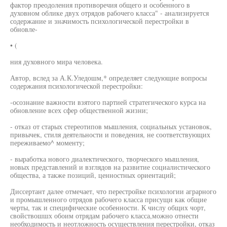
фактор преодоления противоречия общего и особенного в
духовном облике двух отрядов рабочего класса" - анализируется
содержание и значимость психологической перестройки в
обновле-
• (
ния духовного мира человека.
Автор, вслед за А.К.Уледошм,* определяет следующие вопросы
содержания психологической перестройки:
-осознание важности взятого партией стратегического курса на
обновление всех сфер общественной жизни;
- отказ от старых стереотипов мышления, социальных установок,
привычек, стиля деятельности и поведения, не соответствующих
переживаемо^ моменту;
- выработка нового диалектического, творческого мышления,
новых представлений и взглядов на развитие социалистического
общества, а также позиций, ценностных ориентаций;
Диссертант далее отмечает, что перестройке психологии аграрного
и промышленного отрядов рабочего класса присущи как общие
черты, так и специфические особенности. К числу общих чорт,
свойствошшх обоим отрядам рабочего класса,можно отнести
необходимость и неотложность осуществления перестройки, отказ