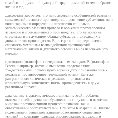
самобытной духовной культурой, традициями, обычаями, образом
яизни и т.д.
Диссертант заключает, что игнорирование особенностей развития
сельскохозяйственного производства, проявление субъективизма и
волюнтаризма в определении перспектив социально-
экономического развития привело к оорьеэнш противоречиям
аграрного и промышленного производства, что не могло не
отразиться и на духовном облике субъектов, приводящих в
движение это производство. В диссертации подчеркивается
сложность механизма взаимодействия противоречий
материальной жизни и духовного освоения мира человеком,что
нередко
приводило философов к неоднозначным выводам. В философии
Гегеля, например, бытие и мышление представлялись
тождественными, потому противоречия духа приравнивались к
реальным противоречиям ттериальной жизни. Кант же
разграничивал логическое п реальное , признавал их
относительную самостоятельность, принадлеигсеть к двум
различным "шрам".
Диалоктико-ттерпалистнчоское понимание этой проблемы
включает в себя пр/знание обусловленности духошого освоения
мира как противоречиями процесса познания, так и
объективными обстоятельствами. При этом К.Маркс и Ф.Энгельс
подчеркивали решающее влияние объективных социальных
условий на сознание человека, опосредованность духошого