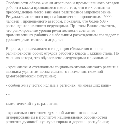
Особенности образа жизни аграрного и промышленного отрядов
рабочего класса проявляются таете в том, что в их сознании
преобладающее место занимает религиозное мировоззрение.
Результаты анкетного опроса (количество опрошенных -2000
человек), проведенного автором, показали, что более 60$ -
респондентов являются верующими. Пр! этом Еажно отметить,
что ранжирование уровня религиозности сознания
промышленных рабочих с небольшим расхождением совпадает с
уровнем религиозности аграриев.
В целом, прослеживается тенденция сближения и роста
религиозности обоих отрядов рабочего класса Таджикистана. По
мнению автора, это обусловлено следующими причинами:
- хроническим отставанием социально-экономического развития,
высоким удельным весом сельского населения, сложной
демографической ситуацией;
- особой живучестью ислама в регионах, миновавших капи-
• •
талистический путь развития;
- кргаисиым состоящем духовной жизни, шзвалным
игнорированием в пропитом национальных особенностей
развития духовной культуры города и дорошш республики;