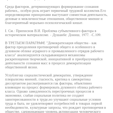
Среда факторов, детерминирующих формирование сознания
рабочих,, особую роль играет первичный трудовой коллектив.Его
определяющими принципами выступают совместная деятельность,
деловые и межличностные отношения, общественное мнение и
благоприятный морально-психологичаский кишат.
I. См.: Приписнов В.И. Проблема субъективного фактора в
историческом материализме. - Душанбе: Дониш, 1977. -С.109.
В ТРЕТЬЕМ ПАРАГРАФЕ "Демократизация общества - как
фактор преодоления противоречий общего и особенного в
духовном облике аграрного и промышленного отрядов рабочего
класса" анализируются складывающиеся механизмы
раскрепощения творческой, инициативной и преобразующейся
деятельности сознания масс в процессе демократизации
общественной яизни.
Углублегош социалистической демократии, утверждение
плюрализма мнений, гласность, критика к самокритика
диссертантом рассматриваются гак факторы, объективно
влияющие на процесс формировать духовного облика рабочего
класса. Однако замедленность перестроечных процессов в
экономике, слабая социальная политика не создают
заинтересованности в труде,но улучшают социальные условия
труда и быта, не удовлетворяют потребностей в товарах первой
необходимости, культурные запросы, что рождает противоречия в
обществе, сдерживающие уровень активизации человеческого