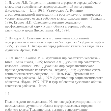
1. Дзугаев Л.Б. Тенденции развития аграрного отряда рабочего
класса под воздействием агропромышленной интеграции.
Диссертация. —1Л.» 1985; Утамуродов А. Блиянио
агропромышленной интеграции на рост культурно-технического
уровня аграрного отряда рабочего класса. Диссертация. -Ташкент,
1986; Егоров И.И. Совершенствование социально-
профессиональной структуры и облика аграрных рабочих
физического труда.Диссертация. -М., 1984.
2. Пулодов X. Еазвитие села и становление социальной
однородности советского общества /на тадас. яз./ - Дуанбе: йрфон,
1985; Туйчиев Т. Аграрный отряд рабочего класса /на тадж. яз./ -
Душанбе:Ирфон, 1982.
3. См. напр.: Акопов М.А. Духовный шр советского человека.-
Киев: Быща шкала, 1985; Бабосев е.м. Духоншй шр советского
человека. -Минск, 1983; Духовный мир социалистического
производственного коллектива,- Фрунзе, 1985; Духовная сфера
социалистического общества, -и.:Шель,1987; Духовный шр
советского рабочего. -М. ,1972: Духовный шр социалистического
общества. :Наука, 1977; НТР и фор-ш^овагаю духовного облика
советского рабочего. - Киев,
1 I
Поль и задачи исследования. На основе дафференцированно-го
исследования духовного облика внутриклассовых отрядов
рабочего класса Тадашшстана, выявить существующие