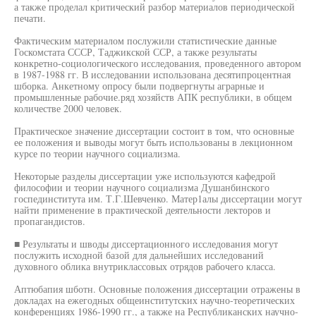
а также проделал критический разбор материалов периодической
печати.
Фактическим материалом послужили статистические данные
Госкомстата СССР, Таджикской ССР, а также результаты
конкретно-социологического исследования, проведенного автором
в 1987-1988 гг. В исследовании использована десятипроцентная
шборка. Анкетному опросу были подвергнуты аграрные и
промышленные рабочие.ряд хозяйств АПК республики, в общем
количестве 2000 человек.
Практическое значение диссертации состоит в том, что основные
ее положения и выводы могут быть использованы в лекционном
курсе по теории научного социализма.
Некоторые разделы диссертации уже используются кафедрой
философии и теории научного социализма Душанбинского
госпединститута им. Т.Г.Шевченко. Матер1алы диссертации могут
найти применение в практической деятельности лекторов и
пропагандистов.
■ Результаты и шводы диссертационного исследования могут
послужить исходной базой для дальнейших исследований
духовного облика внутриклассовых отрядов рабочего класса.
Аптюбапия шботн. Основные положения диссертации отражены в
докладах на ежегодных общеинститутских научно-теоретических
конференциях 1986-1990 гг., а также на Республиканских научно-