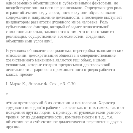
одновременно объектиишмн и субъективными факторами, но
воздействуют они на него не равнозначно. Определяющую роль
играют объективные, у слоем, поскольку они обуславливают
содержание и направление деятельности, а последнее выступает
индикатором развитости духовного мира человека. Роль
субъективного фактора, который обладает относительной
самостоятельностью, заключается в том, что от него зависит
реализация, осуществление' возможностей, созданных
объективными условиям!.
В условиях обновления социализма, перестройка экономических
отношений, демократизация общества и совершенствование
хозяйственного механизма,являются теш объек, ишыми
условиями, которые создают предпосылки для творческой
деятельности аграрного и промышленного отрядов рабочего
класса, преодо-
I. Маркс К., Энгельс Ф. Соч., т.З. С.70
»
л^ния противоречий б их сознании и психологии. Характер
трудового поводош1я рабочих зависит как от них самих, так и от
поведения других людей, к примеру, от руководителей разного
уровня, от их демократичности, компетентности и т.д., т.е.
объективное и субъективное диалектически переплетены друг о
другом.