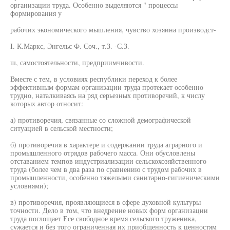
организации труда. Особенно выделяются " процессы
формирования у
рабочих экономического мышления, чувство хозяина производст-
I. К.Маркс, Энгельс Ф. Соч., т.З. -С.З.
ш, самостоятельности, предприимчивости.
Вместе с тем, в условиях республики переход к более
эффективным формам организации труда протекает особенно
трудно, наталкиваясь на ряд серьезных противоречий, к числу
которых автор относит:
а) противоречия, связанные со сложной демографической
ситуацией в сельской местности;
б) противоречия в характере и содержании труда аграрного и
промышленного отрядов рабочего масса. Они обусловлены
отставанием темпов индустриализации сельскохозяйственного
труда (более чем в два раза по сравнению с трудом рабочих в
промышленности, особенно тяжелыми санитарно-гигиеническими
условиями);
в) противоречия, проявляющиеся в сфере духовной культуры
точности. Дело в том, что внедрение новых форм организации
труда поглощает Есе свободное время сельского труженика,
сужается и без того ограниченная их приобщенность к ценностям