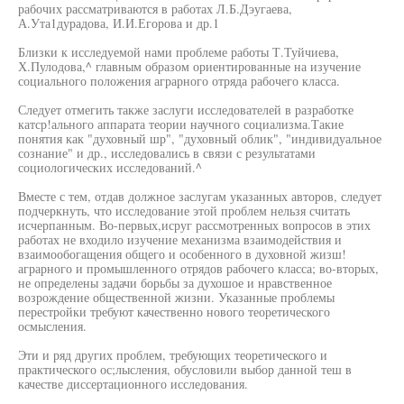
рабочих рассматриваются в работах Л.Б.Дэугаева,
А.Ута1дурадова, И.И.Егорова и др.1
Близки к исследуемой нами проблеме работы Т.Туйчиева,
Х.Пулодова,^ главным образом ориентированные на изучение
социального положения аграрного отряда рабочего класса.
Следует отмегить также заслуги исследователей в разработке
катср!ального аппарата теории научного социализма.Такие
понятия как "духовный шр", "духовный облик", "индивидуальное
сознание" и др., исследовались в связи с результатами
социологических исследований.^
Вместе с тем, отдав должное заслугам указанных авторов, следует
подчеркнуть, что исследование этой проблем нельзя считать
исчерпанным. Во-первых,исруг рассмотренных вопросов в этих
работах не входило изучение механизма взаимодействия и
взаимообогащения общего и особенного в духовной жизш!
аграрного и промышленного отрядов рабочего класса; во-вторых,
не определены задачи борьбы за духошое и нравственное
возрождение общественной жизни. Указанные проблемы
перестройки требуют качественно нового теоретического
осмысления.
Эти и ряд других проблем, требующих теоретического и
практического ос;лысления, обусловили выбор данной теш в
качестве диссертационного исследования.