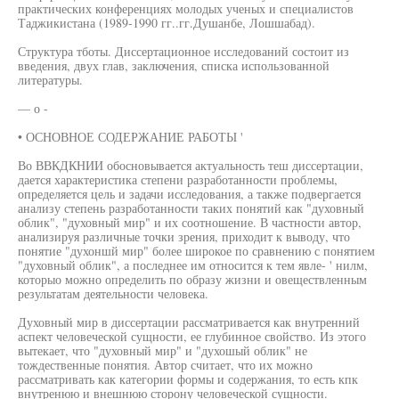
практических конференциях молодых ученых и специалистов
Таджикистана (1989-1990 гг..гг.Душанбе, Лошшабад).
Структура тботы. Диссертационное исследований состоит из
введения, двух глав, заключения, списка использованной
литературы.
— о -
• ОСНОВНОЕ СОДЕРЖАНИЕ РАБОТЫ '
Во ВВКДКНИИ обосновывается актуальность теш диссертации,
дается характеристика степени разработанности проблемы,
определяется цель и задачи исследования, а также подвергается
анализу степень разработанности таких понятий как "духовный
облик", "духовный мир" и их соотношение. В частности автор,
анализируя различные точки зрения, приходит к выводу, что
понятие "духоншй мир" более широкое по сравнению с понятием
"духовный облик", а последнее им относится к тем явле- ' нилм,
которыо можно определить по образу жизни и овеществленным
результатам деятельности человека.
Духовный мир в диссертации рассматривается как внутренний
аспект человеческой сущности, ее глубинное свойство. Из этого
вытекает, что "духовный мир" и "духошый облик" не
тождественные понятия. Автор считает, что их можно
рассматривать как категории формы и содержания, то есть кпк
внутренюю и внешнюю сторону человеческой сущности.