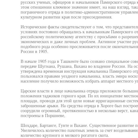
русских ученых, офицеров и начальников Памирского отряда 
этом отношении ключевое значение имеет, на наш взгляд, та
пограничного отряда в политико-административном управлен
культурном развитии края после присоединения.
Исторические факты свидетельствуют о том, что представите
условиях постоянно обращались к начальникам Памирского от
российскому политическому агентству с просьбами о разреше
экономических и даже личных проблем. Активное участие ру
подобного рода особенно прослеживается после окончательно
России в 1905.
В начале 1905 года в Ташкенте было созвано специальное сов
передаче Шугнана, Рушана, Вахана во владение России. На ос
утверждена временная инструкция начальника Памирского отря
пользовался правами уездного начальника, власть эмира носи
население получило возможность избрать аппарат местного у
Царские власти в лице начальника отряда приложили больши
положения таджиков горного края. По их инициативе местное
площади, проводя для этой цели новые ирригационные систем
заброшенные арыки. На средства отряда в Хороге был построе
соорудили огромный, протяженностью в несколько верст, кан
построены в Поршневе,
Шохдаре, Бартанге, Гунте и Вахане. Существенное развитие 
Увеличилось количество пахотных земель за счет возделыван
количество крупного и мелкого рогатого скота.