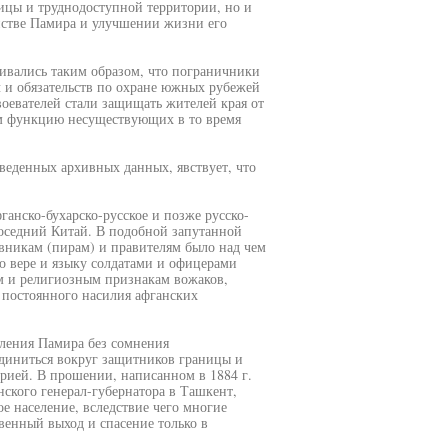
ицы и труднодоступной территории, но и
йстве Памира и улучшении жизни его
чивались таким образом, что пограничники
 и обязательств по охране южных рубежей
оевателей стали защищать жителей края от
ым функцию несуществующих в то время
веденных архивных данных, явствует, что
ганско-бухарско-русское и позже русско-
соседний Китай. В подобной запутанной
вникам (пирам) и правителям было над чем
по вере и языку солдатами и офицерами
м и религиозным признакам вожаков,
т постоянного насилия афганских
еления Памира без сомнения
иниться вокруг защитников границы и
орией. В прошении, написанном в 1884 г.
ского генерал-губернатора в Ташкент,
е население, вследствие чего многие
венный выход и спасение только в