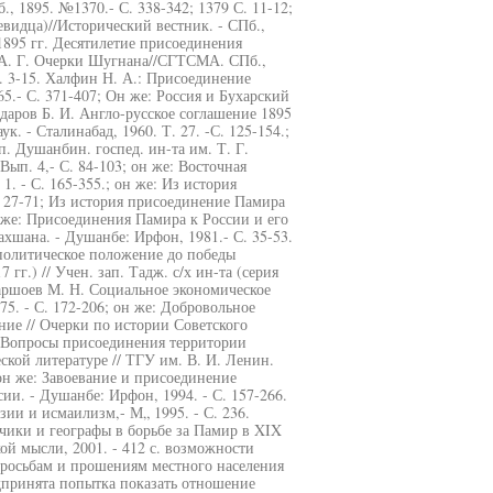
, 1895. №1370.- С. 338-342; 1379 С. 11-12;
видца)//Исторический вестник. - СПб.,
1895 гг. Десятилетие присоединения
в А. Г. Очерки Шугнана//СГТСМА. СПб.,
С. 3-15. Халфин Н. А.: Присоединение
65.- С. 371-407; Он же: Россия и Бухарский
ндаров Б. И. Англо-русское соглашение 1895
к. - Сталинабад, 1960. Т. 27. -С. 125-154.;
п. Душанбин. госпед. ин-та им. Т. Г.
 Вып. 4,- С. 84-103; он же: Восточная
. - С. 165-355.; он же: Из история
27-71; Из история присоединение Памира
 же: Присоединения Памира к России и его
ахшана. - Душанбе: Ирфон, 1981.- С. 35-53.
политическое положение до победы
г.) // Учен. зап. Тадж. с/х ин-та (серия
азаршоев М. Н. Социальное экономическое
. - С. 172-206; он же: Добровольное
ние // Очерки по истории Советского
. Вопросы присоединения территории
кой литературе // ТГУ им. В. И. Ленин.
 он же: Завоевание и присоединение
и. - Душанбе: Ирфон, 1994. - С. 157-266.
ии и исмаилизм,- М„ 1995. - С. 236.
чики и географы в борьбе за Памир в XIX
ой мысли, 2001. - 412 с. возможности
просьбам и прошениям местного населения
дпринята попытка показать отношение