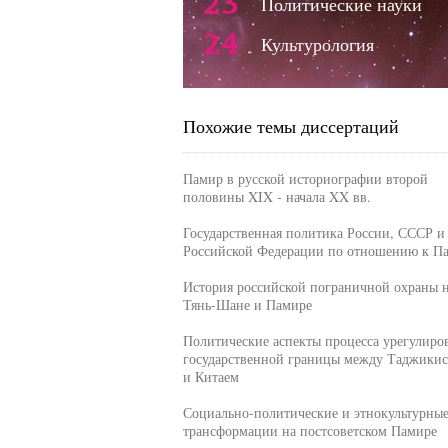
23
Политические науки
24
Культурология
Похожие темы диссертаций
Памир в русской историографии второй
половины XIX - начала XX вв.
Государственная политика России, СССР и
Российской Федерации по отношению к П
История российской пограничной охраны 
Тянь-Шане и Памире
Политические аспекты процесса урегулиро
государственной границы между Таджики
и Китаем
Социально-политические и этнокультурны
трансформации на постсоветском Памире