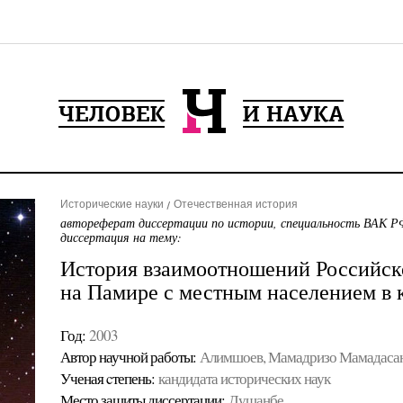
Исторические науки
Отечественная история
автореферат диссертации по истории, специальность ВАК РФ
диссертация на тему:
История взаимоотношений Российск
на Памире с местным населением в к
Год:
2003
Автор научной работы:
Алимшоев, Мамадризо Мамадаса
Ученая cтепень:
кандидата исторических наук
Место защиты диссертации:
Душанбе