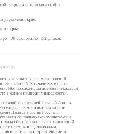
ской, социально-экономической и
м управлении края.
итии края.
ире. 139 Заключение. 152 Список
асанович
ожения и развития взаимоотношений
нием в конце XIX начале XX вв. Эти
рии. Ибо по сложившимся обстоятельствам
сто в жизни памирских народностей.
 отсталой территорией Средней Азии в
ей географической изолированности,
дение Памира в состав России и
ствовали социально-экономическому и
 начала обоснования первых укреплений
месте с тем на их долю выпала
ления внести свой патриотический и