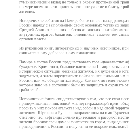
гуманистический вклад не только в охрану протяженной гран
по мере возможности принять активное участие в благоустро
жителей.
Исторические события на Памире более ста лет назад развора
России наряду с выполнением своих основных уставных задач
Средней Азии от внешних набегов афганских и китайских зав
внутренних врагов, бандитов, чиновников, заменяя тем сам
органов власти.
Из рукописей книг, литературных и научных источников, при
окончательному добровольному вхождению
Памира в состав России предшествовало трое -двоевластие: аф
бухарское. Кроме того, большое влияние на Памир оказывал 
исторической ситуации местным жителям, их духовным наста
задуматься, а затем определиться: пойти за незнакомыми им 
России, или же объединиться вокруг близких по генетически
которые явно не в состоянии были их защищать и охранять о
грабителей.
Исторические факты свидетельствуют о том, что все слои нас
придерживались лишь одной жизнеутверждающей идеи: объед
просить у них покровительства над собой и над своей террит
жителями Шугнана и Рушана, направленном на имя Туркестан
отмечено что, «афганцы сильно притесняют и разоряют местно
жители бросают свои дома и скитаются по горам, видя единст
присоединении к России, и получении ее покровительства».1