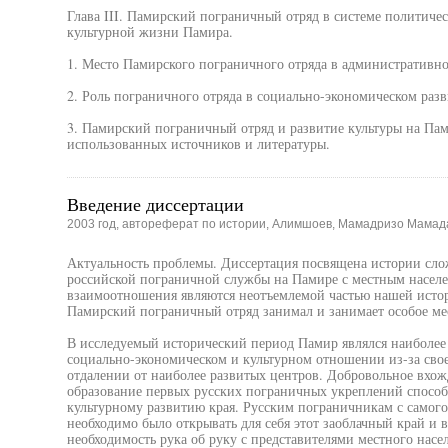
Глава III. Памирский пограничный отряд в системе политиче
культурной жизни Памира.
1. Место Памирского пограничного отряда в административно
2. Роль пограничного отряда в социально-экономическом разв
3. Памирский пограничный отряд и развитие культуры на Пам
использованных источников и литературы.
Введение диссертации
2003 год, автореферат по истории, Алимшоев, Мамадризо Мамад
Актуальность проблемы. Диссертация посвящена истории сл
российской пограничной службы на Памире с местным населе
взаимоотношения являются неотъемлемой частью нашей исто
Памирский пограничный отряд занимал и занимает особое ме
В исследуемый исторический период Памир являлся наиболее
социально-экономическом и культурном отношении из-за сво
отдалении от наиболее развитых центров. Добровольное вхож
образование первых русских пограничных укреплений способ
культурному развитию края. Русским пограничникам с самого
необходимо было открывать для себя этот заоблачный край и в
необходимость рука об руку с представителями местного насе