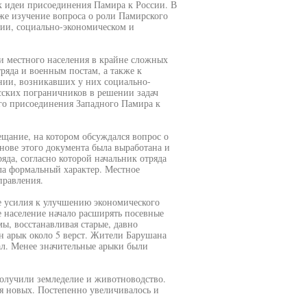
к идеи присоединения Памира к России. В
кже изучение вопроса о роли Памирского
ии, социально-экономическом и
ли местного населения в крайне сложных
ряда и военным постам, а также к
нии, возникавших у них социально-
сских пограничников в решении задач
го присоединения Западного Памира к
ещание, на котором обсуждался вопрос о
нове этого документа была выработана и
да, согласно которой начальник отряда
ла формальный характер. Местное
правления.
е усилия к улучшению экономического
 население начало расширять посевные
ы, восстанавливая старые, давно
н арык около 5 верст. Жители Барушана
ал. Менее значительные арыки были
получили земледелие и животноводство.
ия новых. Постепенно увеличивалось и