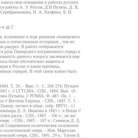
 нашла свое освещение в работах русских
я работы А. Э. Регеля, Д.В Путяты, Д. JL
. Серебренникова, Н. А. Халфина, Б. И.
 и др.2
я, возникшие в ходе решения «памирского
ых и отечественных историков , тем не
м ракурсе. В работе отображается
я роль Памирского пограничного отряда в
льность данного вопроса заключается еще
лось более обстоятельно выявить и
края к России и какие причины,
енных отрядов. В этой связи важно было
84. Т. 20. - Вып. 3.- С. 268-274; Путьято
83 г. // СГТСМА.- СПб., 1884. Вып. 10. -
ана Путьяты. // РГВИА. Ф. 483. On. 1. -
и // Вестник Европы. - СПб., 1885. Т. 3. -
а Памир, читано в обще. собр. ИРГО - 11
нженера Д. Л. Иванова в 1883 г. в Вахан //
сское распя.- СПб., 1885. - 106 е.; он же:
рк. - СПб., 1885. - 187 е.; Семенов Д. Д.
вский Современное политическое положение
-политический очерк. - Нов. Маргелан,
ческий очерк. СПб., 1891. 29 е.; Тагеев Б.