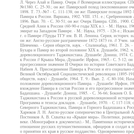
Л. Через Алай и Памир. Очерк // Всемирная иллюстрация. СПб.
№1380. С. 25-30.; он же: Памирский поход (воспоминание оче
1898. Т. 73.-№7 - С. 111-138; он же: Памирские походы 1892-
Памира к России. Варшава, 1902. VIII. 151. е.; Сребреннико
1896. Вып. 70. - С. 30-51; он же: Очерк Памира. СПб., 1900. 
Средней Азии к России (60-90-е годы XIX в.). - М.: Наука, 19
эмират на Западном Памире. - М.: Наука, 1975. - 126 е.; Иска
г. о Памире //Труды ТГУ им. В. И. Ленина. Серия, историч. нау
он же: Англо-русские разграничение 1872-1873 гп. // Учен. за
Шевченко. - Серия обществ, наук. - Сталинабад, 1961. Т. 26. -
Бухара и Памир во второй половине XIX в. Душанбе, 1962. ч. 1
дореволюционного Таджикистана. Душанбе: Дониш, 1974. С. 
к России // Крыша Мира,-Душанбе: Ирфон, 1965.- С. 5-12; он
прогрессивное значение II Очерки по истории Советского Бад
Набиев А. Присоединение Памира к России и его социально-
Великой Октябрьской Социалистической революции (1895-1917 г
обществ, наук) - Душанбе, 1964. Т. 9.- Вып. 2. -С 80-104; Н
положение дореволюционного Памира. - Душанбе: Ирфон, 1975
вхождение Памира в состав России и его прогрессивное значе
Бадахшана. - Душанбе: Дониш, 1985. - С. 36-66; Бокиев О. Б
Таджикистана к России в русской дореволюционной историчес
Программа и тезисы докладов. - Душанбе, 1970. - С 117-118;
Северного Таджикистана, Памира и Горного Бадахшана к Росси
Харюков Л. Н. Англо-русское соперничество в Центральной Аз
Постников А. В. Схватка на «Крыше мира». Политики, развед
веке. (Монография в документах).- М., Памятники историческ
отношение русских путешественников, офицеров и солдат к 
о принятии их края в русское подданство. Одновременно пре