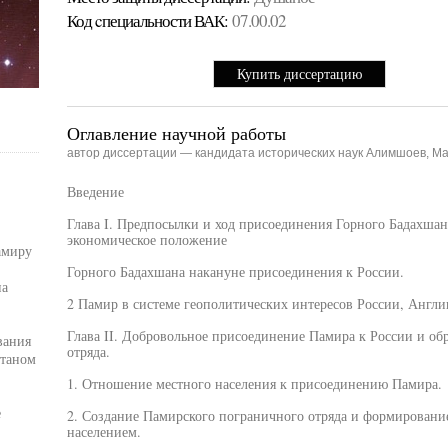
Код cпециальности ВАК:
07.00.02
Купить диссертацию
Оглавление научной работы
автор диссертации — кандидата исторических наук Алимшоев, 
Введение
Глава I. Предпосылки и ход присоединения Горного Бадахшана
экономическое положение
амиру
Горного Бадахшана накануне присоединения к России.
на
2 Памир в системе геополитических интересов России, Англи
Глава II. Добровольное присоединение Памира к России и об
вания
отряда.
станом
1. Отношение местного населения к присоединению Памира.
е
2. Создание Памирского пограничного отряда и формировани
населением.