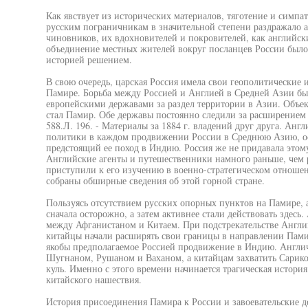
Как явствует из исторических материалов, тяготение и симпа
русским пограничникам в значительной степени раздражало а
чиновников, их вдохновителей и покровителей, как английски
объединение местных жителей вокруг посланцев России был
историей решением.
В свою очередь, царская Россия имела свои геополитические 
Памире. Борьба между Россией и Англией в Средней Азии б
европейскими державами за раздел территории в Азии. Объек
стал Памир. Обе державы постоянно следили за расширение
588.Л. 196. - Материалы за 1884 г. владений друг друга. Анг
политики в каждом продвижении России в Среднюю Азию, ос
предстоящий ее поход в Индию. Россия же не придавала этому
Английские агенты и путешественники намного раньше, чем 
приступили к его изучению в военно-стратегическом отношен
собраны обширные сведения об этой горной стране.
Пользуясь отсутствием русских опорных пунктов на Памире,
сначала осторожно, а затем активнее стали действовать здесь
между Афганистаном и Китаем. При подстрекательстве Англ
китайцы начали расширять свои границы в направлении Пами
якобы предполагаемое Россией продвижение в Индию. Англич
Шугнаном, Рушаном и Ваханом, а китайцам захватить Сарикол
куль. Именно с этого времени начинается трагическая истори
китайского нашествия.
История присоединения Памира к России и завоевательские д