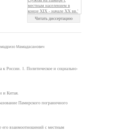
Читать диссертацию
Мамадризо Мамадасанович
 к России. 1. Политическое и социально-
и и Китая.
разование Памирского пограничного
е его взаимоотношений с местным