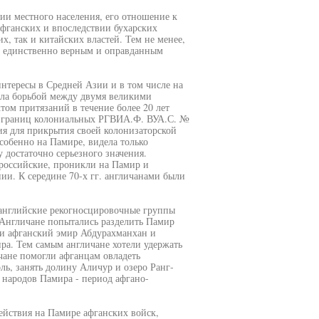
тии местного населения, его отношение к
фганских и впоследствии бухарских
х, так и китайских властей. Тем не менее,
о единственно верным и оправданным
интересы в Средней Азии и в том числе на
ыла борьбой между двумя великими
том притязаний в течение более 20 лет
м границ колониальных РГВИА.Ф. ВУА.С. №
лия для прикрытия своей колонизаторской
обенно на Памире, видела только
 достаточно серьезного значения.
российские, проникли на Памир и
ии. К середине 70-х гг. англичанами были
 английские рекогносцировочные группы
. Англичане попытались разделить Памир
ии афганский эмир Абдурахманхан и
ра. Тем самым англичане хотели удержать
ане помогли афганцам овладеть
ь, занять долину Аличур и озеро Ранг-
я народов Памира - период афгано-
ействия на Памире афганских войск,