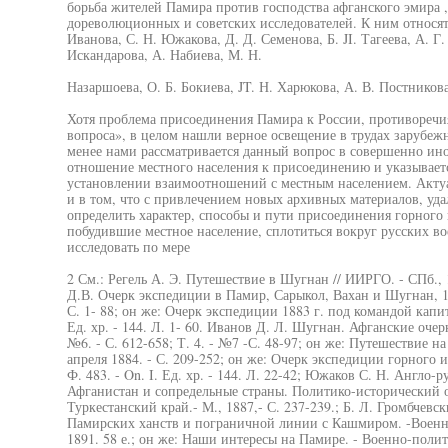
борьба жителей Памира против господства афганского эмира ,
дореволюционных и советских исследователей. К ним относятс
Иванова, С. Н. Южакова, Д. Д. Семенова, Б. JI. Тагеева, А. Г
Искандарова, А. Набиева, М. Н.
Назаршоева, О. Б. Бокиева, JT. Н. Харюкова, А. В. Постникова
Хотя проблема присоединения Памира к России, противоречи
вопроса», в целом нашли верное освещение в трудах зарубежн
менее нами рассматривается данный вопрос в совершенно ино
отношение местного населения к присоединению и указываетс
установлении взаимоотношений с местным населением. Актуа
и в том, что с привлечением новых архивных материалов, уда
определить характер, способы и пути присоединения горного 
побудившие местное население, сплотиться вокруг русских во
исследовать по мере
2 См.: Регель А. Э. Путешествие в Шугнан // ИИРГО. - СПб., 18
Д.В. Очерк экспедиции в Памир, Сарыкол, Вахан и Шугнан, 18
С. 1- 88; он же: Очерк экспедиции 1883 г. под командой капит
Ед. хр. - 144. Л. 1- 60. Иванов Д. Л. Шугнан. Афганские очерк
№6. - С. 612-658; Т. 4. - №7 -С. 48-97; он же: Путешествие н
апреля 1884. - С. 209-252; он же: Очерк экспедиции горного и
Ф. 483. - On. I. Ед. хр. - 144. Л. 22-42; Южаков С. Н. Англо-ру
Афганистан и сопредельные страны. Политико-исторический оче
Туркестанский край.- М., 1887,- С. 237-239.; Б. Л. Громбче
Памирских ханств и пограничной линии с Кашмиром. -Военно
1891. 58 е.; он же: Наши интересы на Памире. - Военно-полити