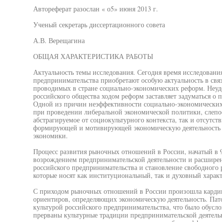
Автореферат разослан « о5» июня 2013 г.
Ученый секретарь диссертационного совета
А.В. Верещагина
ОБЩАЯ ХАРАКТЕРИСТИКА РАБОТЫ
Актуальность темы исследования. Сегодня время исследовани
предпринимательства приобретают особую актуальность в связ
проводимых в стране социально-экономических реформ. Неуд
российского общества ходом реформ заставляет задуматься о 
Одной из причин неэффективности социально-экономических 
при проведении либеральной экономической политики, слепо
абстрагируемое от социокультурного контекста, так и отсутст
формирующей и мотивирующей экономическую деятельность 
экономики.
Процесс развития рыночных отношений в России, начатый в 9
возрождением предпринимательской деятельности и расширен
российского предпринимательства и становление свободного
которые носят как институциональный, так и духовный характ
С приходом рыночных отношений в России произошла карди
ориентиров, определяющих экономическую деятельность. Пато
культурой российского предпринимательства, что было обусло
прерваны культурные традиции предпринимательской деятель