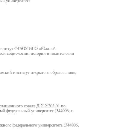
ый университет»
й институт ФГАОУ ВПО «Южный
рой социологии, истории и политологии
вский институт открытого образования»;
ертационного совета Д 212.208.01 по
 федеральный университет (344006, г.
жного федерального университета (344006,