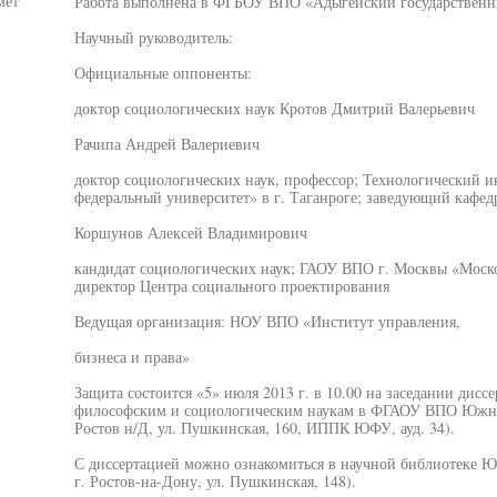
мет
Работа выполнена в ФГБОУ ВПО «Адыгейский государственн
Научный руководитель:
Официальные оппоненты:
доктор социологических наук Кротов Дмитрий Валерьевич
Рачипа Андрей Валериевич
доктор социологических наук, профессор; Технологически
федеральный университет» в г. Таганроге; заведующий кафед
Коршунов Алексей Владимирович
кандидат социологических наук; ГАОУ ВПО г. Москвы «Моско
директор Центра социального проектирования
Ведущая организация: НОУ ВПО «Институт управления,
бизнеса и права»
Защита состоится «5» июля 2013 г. в 10.00 на заседании дисс
философским и социологическим наукам в ФГАОУ ВПО Южный
Ростов н/Д, ул. Пушкинская, 160, ИППК ЮФУ, ауд. 34).
С диссертацией можно ознакомиться в научной библиотеке Ю
г. Ростов-на-Дону, ул. Пушкинская, 148).