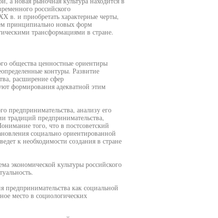
, а новая рыночная культура находится в
временного российского
XX в. и приобретать характерные черты,
ием принципиально новых форм
тическими трансформациями в стране.
ого общества ценностные ориентиры
еопределенные контуры. Развитие
ва, расширение сфер
уют формирования адекватной этим
го предпринимательства, анализу его
ии традиций предпринимательства,
онимание того, что в постсоветский
ановления социально ориентированной
едет к необходимости создания в стране
ема экономической культуры российского
туальность.
ия предпринимательства как социальной
ное место в социологических