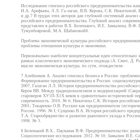
Исследование генезиса российского предпринимательства нах
И.А. Арефьева, Л.Л. Га-лаган, В.В. Керова, С.К. Никитиной,
и др.7 В трудах этих авторов дан глубокий системный анализ
российского предпринимательства. Глубокий анализ совреме
представлен в работах В.Х. Беленького, И.Е. Замылина, В.Ф. 
Тумунбояровой, М.А. Шабановой8.
Проблема экономической культуры российского предпринимате
проблемы отношения культуры и экономики.
Первоначально наиболее концептуальные идеи относительно э
рамках классического экономического подхода (А. Смит, Д. Р
мысли экономическая культура, по сути, отождествля-
7 Алейников А. Анализ генезиса бизнеса в России: проблемное
Формирование предпринимательства в России: социокультурн
2007; Галаган Л.Л. История предпринимательства российского 
Керов ВВ. Между традиционализмом и модернизацией (Сакрал
староверов ХУ1П-Х1Х веков в сравнительно-исторической пер
современность. 2010. № 6; Никитина С.К. История российско
2001; Токаренко О.В. Русские как предприниматели (историче
России. 1996. № I; Сущенко В.А. История российского предпр
Т.А. Старообрядчество и развитие рыночного уклада в России
1998. № 3.
8 Беленький В.Х., Паульман В.Ф. Предпринимательство: разви
Социологические исследования. 2012. № 10; Замылин И.Е. С