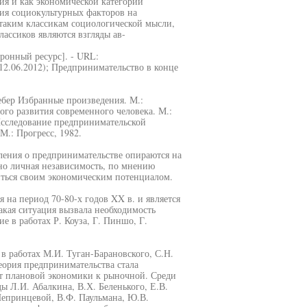
ия и как экономической категории
ния социокультурных факторов на
таким классикам социологической мысли,
лассиков являются взгляды ав-
тронный ресурс]. - URL:
я: 12.06.2012); Предпринимательство в конце
Вебер Избранные произведения. М.:
ого развития современного человека. М.:
Исследование предпринимательской
М.: Прогресс, 1982.
вления о предпринимательстве опираются на
но личная независимость, по мнению
иться своим экономическим потенциалом.
на период 70-80-х годов XX в. и является
акая ситуация вызвала необходимость
е в работах Р. Коуза, Г. Пиншо, Г.
в работах М.И. Туган-Барановского, С.Н.
теория предпринимательства стала
от плановой экономики к рыночной. Среди
ы Л.И. Абалкина, В.Х. Беленького, Е.В.
 Непринцевой, В.Ф. Паульмана, Ю.В.