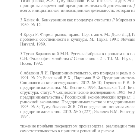
Тихонравова, Ж.Б. Тумунбаяровой, В.М. Яковлева и др.6 Эти
принципы современной предпринимательской деятельности. 
всего, инициативная, инновационная деятельность, которая на
3 Хайек Ф. Конкуренция как процедура открытия // Мировая
1989. № 12.
4 Кроуз Р. Фирма, рынок, право: Пер. с англ. М.: Дело ЛТД,
проблемы собственности и культуры. М.: Наука, 1991; Stevemso
Harvard, 1989.
5 Туган-Барановский М.И. Русская фабрика в прошлом и в нас
С.Н. Философия хозяйства // Сочинения: в 2 т. T.l. М.: Наука
Посев, 1992.
6 Абалкин Л.И. Предпринимательство, его природа и роль в 
1991. № 29; Беленький В.Х., Паульман В.Ф. Предпринимательс
Социологические исследования. 2012. № 10; Глущенко Е.В.,
предпринимательства. М.: Вестник, 1996; Заславская Т.И. Биз
структура, статус // Социологические исследования. 1995. № 
предпринимательства // Российский экономический журнал. 
рыночной экономике. Предпринимательство и предпринимате
1993. № 8; Тумунбаярова Ж.Б. Об определении понятия «мало
предпринимательство. 2013. № 5 (227); Яковлев В.М. Констр
1994.
тижение прибыли посредством производства, реализации товар
самостоятельностью в принятии решений и риском.