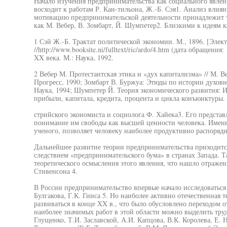
Начало изучения предпринимательства как социального явлен
восходит к работам Р. Кан-тильона, Ж.-Б. Сэя1. Анализ влия
мотивацию предпринимательской деятельности принадлежит 
как М. Вебер, В. Зомбарт, Й. Шумпетер2. Близкими к идеям к
1 Сэй Ж.-Б. Трактат политической экономии. М., 1896. [Элек
//http://www.booksite.ni/fulltext/ric/ardo/4.htm (дата обращени
XX века. М.: Наука, 1992.
2 Вебер М. Протестантская этика и «дух капитализма» // М. 
Прогресс, 1990; Зомбарт В. Буржуа: Этюды по истории духовн
Наука, 1994; Шумпетер Й. Теория экономического развития: 
прибыли, капитала, кредита, процента и цикла конъюнктуры. 
стрийского экономиста и социолога Ф. Хайека3. Его предста
понимание им свободы как высшей ценности человека. Имен
ученого, позволяет человеку наиболее продуктивно распоряд
Дальнейшее развитие теории предпринимательства приходится 
следствием «предпринимательского бума» в странах Запада. Т
теоретического осмысления этого явления, что нашло отражени
Стивенсона 4.
В России предпринимательство впервые начало исследоваться 
Булгакова, Г.К. Гинса 5. Но наиболее активно отечественная 
развиваться в конце XX в., что было обусловлено переходом 
наиболее значимых работ в этой области можно выделить труд
Глущенко, Т.И. Заславской, А.И. Капцова, В.К. Королева, Е.