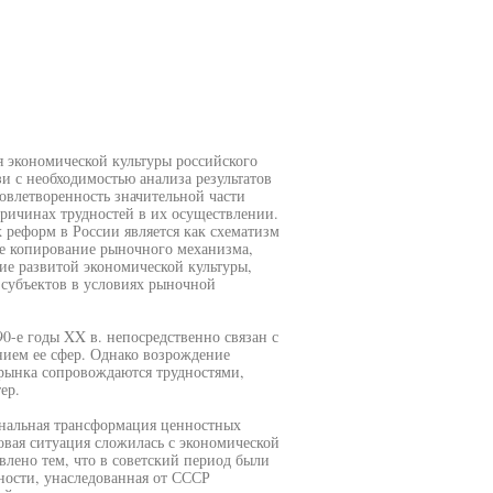
я экономической культуры российского
и с необходимостью анализа результатов
овлетворенность значительной части
причинах трудностей в их осуществлении.
реформ в России является как схематизм
е копирование рыночного механизма,
вие развитой экономической культуры,
субъектов в условиях рыночной
0-е годы XX в. непосредственно связан с
ием ее сфер. Однако возрождение
 рынка сопровождаются трудностями,
ер.
нальная трансформация ценностных
вая ситуация сложилась с экономической
влено тем, что в советский период были
ности, унаследованная от СССР