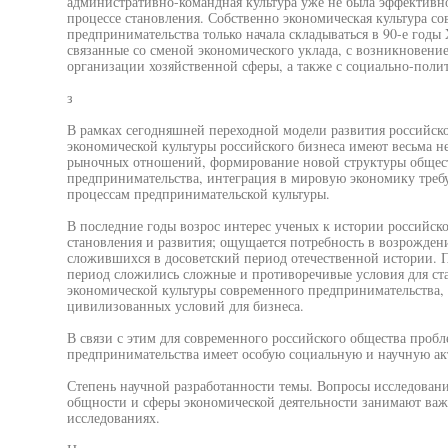
административно-командная культура уже не была эффективной
процессе становления. Собственно экономическая культура со
предпринимательства только начала складываться в 90-е годы 
связанные со сменой экономического уклада, с возникновен
организации хозяйственной сферы, а также с социально-поли
з
В рамках сегодняшней переходной модели развития российск
экономической культуры российского бизнеса имеют весьма н
рыночных отношений, формирование новой структуры общест
предпринимательства, интеграция в мировую экономику треб
процессам предпринимательской культуры.
В последние годы возрос интерес ученых к истории российско
становления и развития; ощущается потребность в возрожден
сложившихся в досоветский период отечественной истории. П
период сложились сложные и противоречивые условия для ст
экономической культуры современного предпринимательства, в
цивилизованных условий для бизнеса.
В связи с этим для современного российского общества пробл
предпринимательства имеет особую социальную и научную ак
Степень научной разработанности темы. Вопросы исследован
общности и сферы экономической деятельности занимают важ
исследованиях.