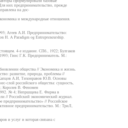
 авторы сформулировали базовые
Для них предпринимательство, прежде
правлена на дос-
 экономика и международные отношения.
1993; Агеев А.И. Предпринимательство:
n Н. A Paradigm og Entrepreneurship.
тоящем. 4-е издание. СПб., 1922; Булгаков
, 1993; Гинс Г.К. Предприниматель. М.:
обновлении общества // Экономика и жизнь.
тво: развитие, природа, проблемы //
 Капцов А.И, Тихонравов Ю.В. Основы
нес-слой российского общества: сущность,
3; Королев В. Феномен
1992. № 4; Непршщева Е. Фирма в
ли // Российский экономический журнал.
е предпринимательство» // Российское
уктивное предпринимательство. М.: ТриЛ,
ов и услуг и которая связана с