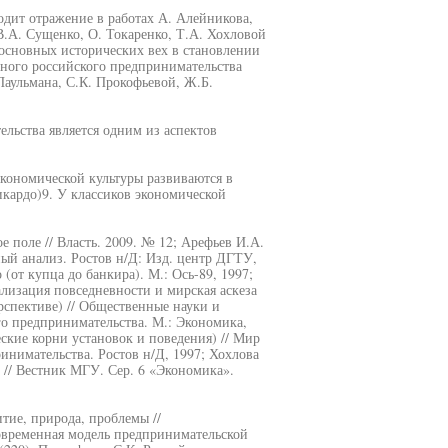
одит отражение в работах А. Алейникова,
 В.А. Сущенко, О. Токаренко, Т.А. Хохловой
 основных исторических вех в становлении
нного российского предпринимательства
Паульмана, С.К. Прокофьевой, Ж.Б.
льства является одним из аспектов
кономической культуры развиваются в
икардо)9. У классиков экономической
 поле // Власть. 2009. № 12; Арефьев И.А.
ый анализ. Ростов н/Д: Изд. центр ДГТУ,
(от купца до банкира). М.: Ось-89, 1997;
изация повседневности и мирская аскеза
спективе) // Общественные науки и
го предпринимательства. М.: Экономика,
ские корни установок и поведения) // Мир
инимательства. Ростов н/Д, 1997; Хохлова
 // Вестник МГУ. Сер. 6 «Экономика».
тие, природа, проблемы //
овременная модель предпринимательской