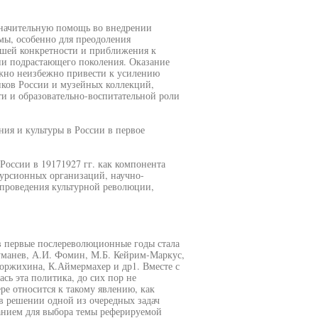
значительную помощь во внедрении
мы, особенно для преодоления
ьшей конкретности и приближения к
ии подрастающего поколения. Оказание
жно неизбежно привести к усилению
ков России и музейных коллекций,
и и образовательно-воспитательной роли
ния и культуры в России в первое
России в 19171927 гг. как компонента
курсионных организаций, научно-
х проведения культурной революции,
 в первые послереволюционные годы стала
уманев, А.И. Фомин, М.Б. Кейрим-Маркус,
 Коржихина, К.Аймермахер и др1. Вместе с
сь эта политика, до сих пор не
ре относится к такому явлению, как
 в решении одной из очередных задач
нием для выбора темы реферируемой