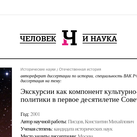
Исторические науки
Отечественная история
автореферат диссертации по истории, специальность ВАК РФ
диссертация на тему:
Экскурсии как компонент культурно
политики в первое десятилетие Сове
Год:
2001
Автор научной работы:
Писцов, Константин Михайлович
Ученая cтепень:
кандидата исторических наук
Место защиты диссертации:
Москва