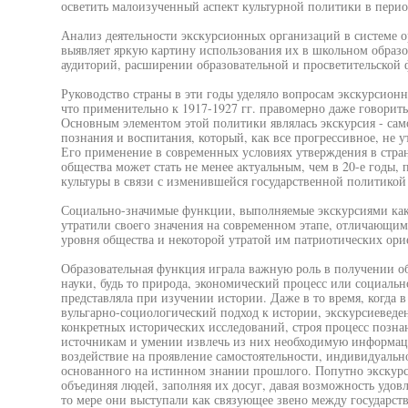
осветить малоизученный аспект культурной политики в период
Анализ деятельности экскурсионных организаций в системе о
выявляет яркую картину использования их в школьном обра
аудиторий, расширении образовательной и просветительской 
Руководство страны в эти годы уделяло вопросам экскурсион
что применительно к 1917-1927 гг. правомерно даже говорить
Основным элементом этой политики являлась экскурсия - сам
познания и воспитания, который, как все прогрессивное, не 
Его применение в современных условиях утверждения в стра
общества может стать не менее актуальным, чем в 20-е годы,
культуры в связи с изменившейся государственной политикой 
Социально-значимые функции, выполняемые экскурсиями как
утратили своего значения на современном этапе, отличающим
уровня общества и некоторой утратой им патриотических ори
Образовательная функция играла важную роль в получении о
науки, будь то природа, экономический процесс или социальн
представляла при изучении истории. Даже в то время, когда в
вульгарно-социологический подход к истории, экскурсиеведе
конкретных исторических исследований, строя процесс позн
источникам и умении извлечь из них необходимую информац
воздействие на проявление самостоятельности, индивидуально
основанного на истинном знании прошлого. Попутно экскур
объединяя людей, заполняя их досуг, давая возможность удовл
то мере они выступали как связующее звено между государст