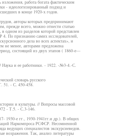
 изложения, работа богата фактическим
тки - идеологизированный подход и
сшедших в конце 1920-х годов.
трудов, авторы которых предпринимают
им, прежде всего, можно отнести статью
 в одном из разделов которой представлен
Р 4. По признанию самих исследователей,
скурсионного дела во всех аспектах», и
ем не менее, авторами предложена
риод, состоящий из двух этапов ( 1860-е—
 Наука и ее работники. - 1922. -№3-4.-С.
ческий словарь русского
 51. - С. 450-458.
стории и культуры. // Вопросы массовой
2 - Т.5. - С.3-146.
- 1930-е гг., 1930-1941гг.и др.). В общих
низаций Наркомпроса РСФСР. Несомненной
ряда ведущих специалистов экскурсиеведов.
ые возражения. Так, анализ литературы