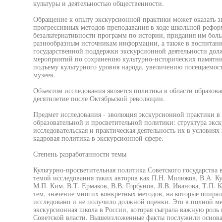
культуры и деятельностью общественности.
Обращение к опыту экскурсионной практики может оказать 
прогрессивных методов преподавания в ходе школьной рефор
безальтернативности программ по истории, придания им бол
разнообразным источникам информации, а также в воспитан
государственной поддержки экскурсионной деятельности дол
мероприятий по сохранению культурно-исторических памятни
подъему культурного уровня народа, увеличению посещаемост
музеев.
Объектом исследования является политика в области образова
десятилетие после Октябрьской революции.
Предмет исследования - эволюция экскурсионной практики в 
образовательной и просветительной политики: структура экс
исследовательская и практическая деятельность их в условия
кадровая политика в экскурсионной сфере.
Степень разработанности темы
Культурно-просветительная политика Советского государства
темой исследования таких авторов как П.Н. Милюков, В.А. К
М.П. Ким, В.Т. Ермаков, В.В. Горбунов, JI.B. Иванова, Т.П.
тем, значение многих конкретных методов, на которые опирала
исследовано и не получило должной оценки. Это в полной ме
экскурсионная школа в России, которая сыграла важную роль
Советской власти. Вышеизложенные факты послужили основа