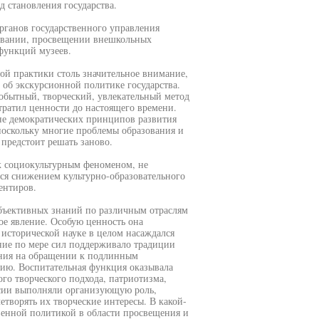
 становления государства.
рганов государственного управления
зовании, просвещении внешкольных
функций музеев.
ной практики столь значительное внимание,
 об экскурсионной политике государства.
обытный, творческий, увлекательный метод
утратил ценности до настоящего времени.
не демократических принципов развития
 поскольку многие проблемы образования и
предстоит решать заново.
 социокультурным феноменом, не
ся снижением культурно-образовательного
ентиров.
бъективных знаний по различным отраслям
ое явление. Особую ценность она
 исторической науке в целом насаждался
ние по мере сил поддерживало традиции
ания на обращении к подлинным
ию. Воспитательная функция оказывала
го творческого подхода, патриотизма,
сии выполняли организующую роль,
етворять их творческие интересы. В какой-
венной политикой в области просвещения и