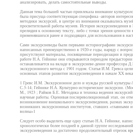
анализировать, делать самостоятельные выводы.
Данная тема большей частью привлекала внимание культуроло
была присуща соответствующая специфика -авторов интересо
методики экскурсий, в центре их внимания оказывались музей
просветительной работы музеев. История экскурсиеведения в 
прелюдия к основному тексту, либо с точки зрения ценности
применявшихся ранее и подходящих для использования в нас
Сами экскурсиеведы были первыми историографами экскурсио
написанных преимущественно в 1920-е годы, наряду с вопро
присутствуют материалы, посвященные периодизации и пред
работе Н.А. Гейнике они открываются периодом предыстории 
останавливается на вкладе в экскурсиеве-дение профессора Д
экскурсионного метода с 1901 годом. Статья И.М. Гревса це
основных этапов развития экскурсиеведения в начале XX век
1 Гревс И.М. Экскурсионное дело и нужды русской культуры // 
С.3-14; Гейнике Н.А. Культурно-исторические экскурсии. (Мо
М., 1923 ; Райков Б.Е. Методика и техника ведения экскурсий.
научные работы. Оценивая послереволюционный этап, он отм
возникновение внешкольного экскурсиеведения, размах экск
возникших экскурсионных институтов, ставших «главными и
волны»1
Следует особо выделить еще одну статью Н.А. Гейнике, напис
хронологически более поздней в данной группе исследований
экскурсиеведения за достаточно продолжительный отрезок врем