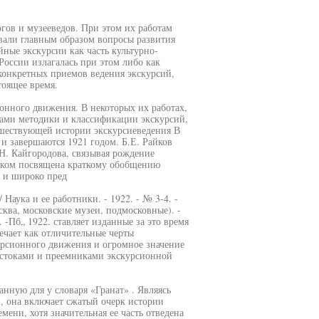
гов и музееведов. При этом их работам
вали главным образом вопросы развития
ные экскурсии как часть культурно-
России излагалась при этом либо как
 конкретных приемов ведения экскурсий,
тоящее время.
нного движения. В некоторых их работах,
сами методики и классификации экскурсий,
шествующей истории экскурсиеведения В
и завершаются 1921 годом. Б.Е. Райков
.Н. Кайгородова, связывая рождение
ликом посвящена краткому обобщению
а и широко пред
Наука и ее работники. - 1922. - № 3-4. -
сква, московские музеи, подмосковные). -
 -Пб„ 1922. ставляет изданные за это время
ечает как отличительные черты
урсионного движения и огромное значение
стоками и преемниками экскурсионной
анную для у словаря «Гранат» . Являясь
, она включает сжатый очерк истории
ени, хотя значительная ее часть отведена