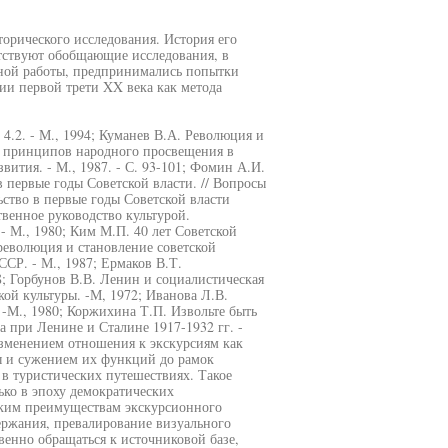
торического исследования. История его
утствуют обобщающие исследования, в
ной работы, предпринимались попытки
ии первой трети XX века как метода
 4.2. - М., 1994; Куманев В.А. Революция и
х принципов народного просвещения в
звития. - М., 1987. - С. 93-101; Фомин А.И.
 первые годы Советской власти. // Вопросы
льство в первые годы Советской власти
твенное руководство культурой.
 - М., 1980; Ким М.П. 40 лет Советской
 революция и становление советской
ССР. - М., 1987; Ермаков В.Т.
; Горбунов В.В. Ленин и социалистическая
ой культуры. -М, 1972; Иванова Л.В.
-М., 1980; Коржихина Т.П. Извольте быть
а при Ленине и Сталине 1917-1932 гг. -
изменением отношения к экскурсиям как
ы и сужением их функций до рамок
в туристических путешествиях. Такое
лько в эпоху демократических
аким преимуществам экскурсионного
держания, превалирование визуального
венно обращаться к источниковой базе,