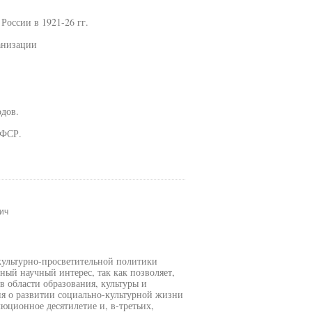
России в 1921-26 гг.
анизации
одов.
СФСР.
ич
культурно-просветительной политики
нный научный интерес, так как позволяет,
в области образования, культуры и
ия о развитии социально-культурной жизни
люционное десятилетие и, в-третьих,