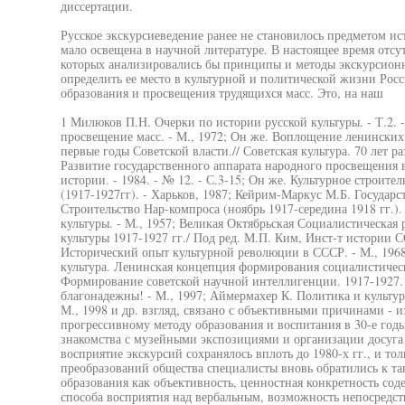
диссертации.
Русское экскурсиеведение ранее не становилось предметом ис
мало освещена в научной литературе. В настоящее время отс
которых анализировались бы принципы и методы экскурсион
определить ее место в культурной и политической жизни Росс
образования и просвещения трудящихся масс. Это, на наш
1 Милюков П.Н. Очерки по истории русской культуры. - Т.2. -
просвещение масс. - М., 1972; Он же. Воплощение ленински
первые годы Советской власти.// Советская культура. 70 лет ра
Развитие государственного аппарата народного просвещения в
истории. - 1984. - № 12. - С.3-15; Он же. Культурное строите
(1917-1927гг). - Харьков, 1987; Кейрим-Маркус М.Б. Государс
Строительство Нар-компроса (ноябрь 1917-середина 1918 гг.).
культуры. - М., 1957; Великая Октябрьская Социалистическая
культуры 1917-1927 гг./ Под ред. М.П. Ким, Инст-т истории С
Исторический опыт культурной революции в СССР. - М., 1968
культура. Ленинская концепция формирования социалистическ
Формирование советской научной интеллигенции. 1917-1927. 
благонадежны! - М., 1997; Аймермахер К. Политика и культур
М., 1998 и др. взгляд, связано с объективными причинами - 
прогрессивному методу образования и воспитания в 30-е год
знакомства с музейными экспозициями и организации досуга 
восприятие экскурсий сохранялось вплоть до 1980-х гг., и то
преобразований общества специалисты вновь обратились к т
образования как объективность, ценностная конкретность со
способа восприятия над вербальным, возможность непосредст