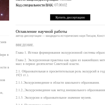
Код cпециальности ВАК:
07.00.02
Купить диссертацию
Оглавление научной работы
автор диссертации — кандидата исторических наук Писцов, Конс
узеев
ВВЕДЕНИЕ.
Глава 1. Истоки формирования экскурсионной системы образ
бири в
Глава 2. Экскурсионная практика как один из важнейших ме
масс в первое десятилетие Советской власти.
ости в
2.1. Образовательная и просветительская роль экскурсий в г
1921 гг.).
юзов
2.1.1.Экскурсиеведение в области школьного образования.
2.1.2.,Экскурсиеведение как метод внешкольного образования
ии,
2.1.3. Экскурсии и образовательное значение музеев.
2.1.4. Подготовка кадров.