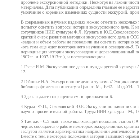
проблеме экскурсионной методики. Несмотря на лаконичность
материалом. Дата публикации определила главные ее недоста
умолчание о коренных изменениях сущности экскурсий, прои
В современных научных изданиях можно отметить несколько 
попытку осветить вопросы истории экскурсионного дела. К н
сотрудников НИИ культуры Ф.Л. Курлата и Ю.Е.Соколовского,
краткий очерк развития методики экскурсионного дела в ССС
«задачи и объем работы не позволили им осветить историю эк
«эта тема еще ждет всестороннего изучения и освещения»5. Т
периодизация истории экскурсоведения: дореволюционный пе
1907гг. и 1907-1917гг.), и послереволюцион
1 Гревс И.М. Экскурсионное дело и нужды русской культуры //
12.
2 Гейнике Н.А. Экскурсионное дело и туризм. // Энциклопеди
библиографического института Гранат. М., 1932. - Ихд.УИ. - Т.
3 Здесь и далее сокращения см. в приложении Б.
4 Курлат Ф.П., Соколовский Ю.Е. Экскурсии по памятникам и
научно-просветительной работы. Труды НИИ культуры - М., 197
5 Там же. - С.5 ный, также включающий несколько этапов (1917
чертах сообщается о работе некоторых экскурсионных орга
заслугой является характеристика направлений деятельности 
Вместе с тем, некоторые положения авторов вызывают серьезн