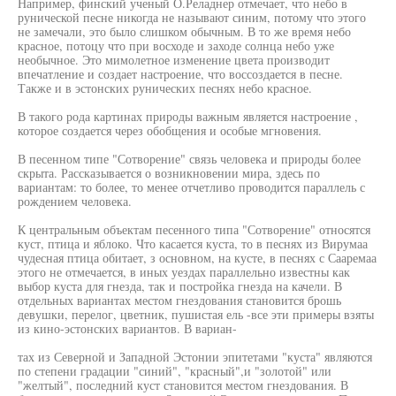
Например, финский ученый О.Реладнер отмечает, что небо в
рунической песне никогда не называют синим, потому что этого
не замечали, это было слишком обычным. В то же время небо
красное, потоцу что при восходе и заходе солнца небо уже
необычное. Это мимолетное изменение цвета производит
впечатление и создает настроение, что воссоздается в песне.
Также и в эстонских рунических песнях небо красное.
В такого рода картинах природы важным является настроение ,
которое создается через обобщения и особые мгновения.
В песенном типе "Сотворение" связь человека и природы более
скрыта. Рассказывается о возникновении мира, здесь по
вариантам: то более, то менее отчетливо проводится параллель с
рождением человека.
К центральным объектам песенного типа "Сотворение" относятся
куст, птица и яблоко. Что касается куста, то в песнях из Вирумаа
чудесная птица обитает, з основном, на кусте, в песнях с Сааремаа
этого не отмечается, в иных уездах параллельно известны как
выбор куста для гнезда, так и постройка гнезда на качели. В
отдельных вариантах местом гнездования становится брошь
девушки, перелог, цветник, пушистая ель -все эти примеры взяты
из кино-эстонских вариантов. В вариан-
тах из Северной и Западной Эстонии эпитетами "куста" являются
по степени градации "синий", "красный",и "золотой" или
"желтый", последний куст становится местом гнездования. В