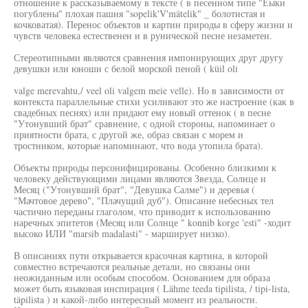
отношение к рассказываемому в тексте ( в песенном типе "Еыки
погублены" плохая пашня "sopelik'V'mätelik" _ болотистая и
кочковатая). Перенос объектов и картин природы в сферу жизни и
чувств человека естественен и в рунической песне незаметен.
Стереотипными являются сравнения импонирующих друг другу
девушки или юноши с белой морской пеной ( küil oli
valge merevahtu,/ veel oli valgem meie velle). Но в зависимости от
контекста параллельные стихи усиливают это же настроение (как в
свадебных песнях) или придают ему новый оттенок ( в песне
"Утонувший брат" сравнение, с одной стороны, напоминает о
приятности брата, с другой же, образ связан с морем и
тростником, которые напоминают, что вода утопила брата).
Объекты природы персонифицированы. Особенно близкими к
человеку действующими лицами являются Звезда, Солнце и
Месяц ("Утонувший брат", "Девушка Салме") и деревья (
"Мачтовое дерево", "Плачущий дуб"). Описание небесных тел
частично переданы глаголом, что приводит к использованию
наречных эпитетов (Месяц или Солнце " konnib korge 'esti" -ходит
высоко ИЛИ "marsib madalasti" - марширует низко).
В описаниях пути открывается красочная картина, в которой
совместно встречаются реальные детали, но связаны они
неожиданным или особым способом. Основанием для образа
может быть языковая инспирация ( Lähme teeda tipilista, / tipi-lista,
täpilista ) и какой-либо интересный момент из реальности.