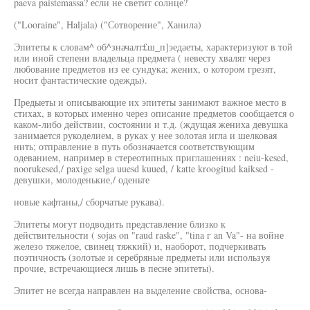
paeva paistemassa? если не светит солнце?
("Looraine", Haljala) ("Сотворение", Ханила)
Эпитеты к словам^ об^значалт£ш_п]эедаеты, характеризуют в той
или иной степени владельца предмета ( невесту хвалят через
любование предметов из ее сундука; жених, о котором грезят,
носит фантастические одежды).
Предыеты и описывающие их эпитеты занимают важное место в
стихах, в которых именно через описание предметов сообщается о
каком-либо действии, состоянии и т.д. (ждущая жениха девушка
занимается рукоделием, в руках у нее золотая игла и шелковая
нить; отправление в путь обозначается соответствующим
одеванием, например в стереотипных приглашениях : neiu-kesed,
noorukesed,/ paxige selga uuesd kuued, / katte kroogitud kaiksed -
девушки, молоденькие,/ оденьте
новые кафтаны,/ сборчатые рукава).
Эпитеты могут подводить представление близко к
действительности ( sojas on "raud raske", "tina г an Va"- на войне
железо тяжелое, свинец тяжкий) и, наоборот, подчеркивать
поэтичность (золотые и серебряные предметы или используя
прочие, встречающиеся лишь в песне эпитеты).
Эпитет не всегда направлен на выделение свойства, основа-