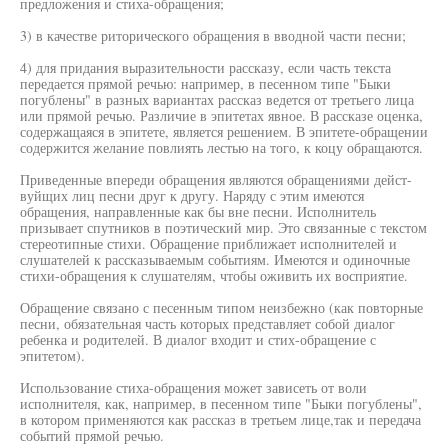
предложения и стиха-обращения;
3) в качестве риторического обращения в вводной части песни;
4) для придания выразительности рассказу, если часть текста
передается прямой речью: например, в песенном типе "Быки
погублены" в разных вариантах рассказ ведется от третьего лица
или прямой речью. Различие в эпитетах явное. В рассказе оценка,
содержащаяся в эпитете, является решением. В эпитете-обращении
содержится желание повлиять лестью на того, к коцу обращаются.
Приведенные впереди обращения являются обращениями дейст-
вуйщих лиц песни друг к другу. Наряду с этим имеются
обращения, направленные как бы вне песни. Исполнитель
призывает спутников в поэтический мир. Это связанные с текстом
стереотипные стихи. Обращение приближает исполнителей и
слушателей к рассказываемым событиям. Имеются и одиночные
стихи-обращения к слушателям, чтобы оживить их восприятие.
Обращение связано с песенным типом неизбежно (как повторные
песни, обязательная часть которых представляет собой диалог
ребенка и родителей. В диалог входит и стих-обращение с
эпитетом).
Использование стиха-обращения может зависеть от воли
исполнителя, как, например, в песенном типе "Быки погублены",
в котором применяются как рассказ в третьем лице,так и передача
событий прямой речью.