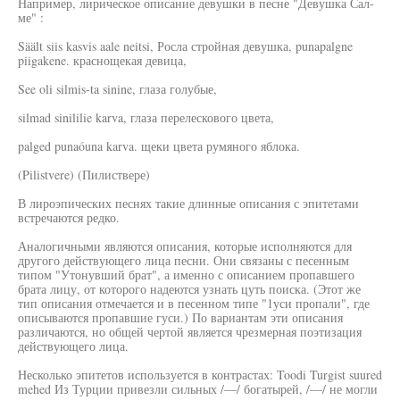
Например, лирическое описание девушки в песне "Девушка Сал-
ме" :
Säält siis kasvis aale neitsi, Росла стройная девушка, punapalgne
piigakene. краснощекая девица,
See oli silmis-ta sinine, глаза голубые,
silmad sinililie karva, глаза перелескового цвета,
palged punaóuna karva. щеки цвета румяного яблока.
(Pilistvere) (Пилиствере)
В лироэпических песнях такие длинные описания с эпитетами
встречаются редко.
Аналогичными являются описания, которые исполняются для
другого действующего лица песни. Они связаны с песенным
типом "Утонувший брат", а именно с описанием пропавшего
брата лицу, от которого надеются узнать цуть поиска. (Этот же
тип описания отмечается и в песенном типе "1уси пропали", где
описываются пропавшие гуси.) По вариантам эти описания
различаются, но общей чертой является чрезмерная поэтизация
действующего лица.
Несколько эпитетов используется в контрастах: Toodi Turgist suured
mehed Из Турции привезли сильных /—/ богатырей, /—/ не могли