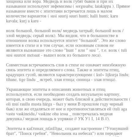
хищника или вора. Медведь и волк губят быков и при их
назывании используют эвфемизмы ( sorgusaba; laiakäppa ). Прямое
называние вместе с эпитетами встречается лишь в малом
количестве вариантов ( susi suurij suuri hunti; halli hunti; karu
kavala; kurj a karu -
волк большой, большой волк/ медведь хитрый; большой волк /
злой медведь; серый волк). Мы видим, что в большинстве в
отношении волка используется эпитет "большой". Это же слово
имеется в стихе и в том случае, если основным словом не
являются вызвавшие это слово "hunt " или " susi ", т.е. волк ( tuli
susi suurest metsaat - вышел волк из большого леса).
Совместная встречаемость слов в стихе не означает неизбежную
связь эпитета и определяемого слова. Также и эпитеты птиц,
крадущих гусей, являются характеризующими ( kul~ lijkurja lindu;
tihane, tige lindu _ ястреб, злая птица; синица - злая птица).
Украшающие эпитеты в описаниях животных и птиц
используются, если необходимо создать визуальную картину,
которая, в свою очередь, может быть близкой к действительности (
oli muí raullu musta härga - был у меня В прошлом году черный
бык) или же отдаляться от нее и противопоставляться ей (tuli aga
vastu vaskineidu,/ vaskine ohu iessa _ повстречалась медная
девушка,/ медная лошадь в упряжке // УК У1 I, 14 В //).
Эпитеты в ка£тинах_п£и£0ды_ создают настроение ("Утонувший
брат", "Поиск гребня", "Невольник на небесах") или передают