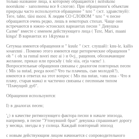
только название лица, к которому обращаются ( neitsikene
noorukene - заполнены все 8 слогов). При обращении'к объектам
природы часто используется обращение " tere " (эст. здравствуй):
Теге, tahte, tâisi meesi. К людям СО СЛОВОМ " tere " ч песне
обращаются очень редко, лишь в некоторых стихах. Чаще они
встречаются в южно-эстонских вариантах песни " Девушка
Салме" вместе с именем действующего лица ( Tere, Mari, maani
kinga! В вариантах из 1&румаа и
Сетумаа имеются обращения и " kuule " (эст. слушай): knu-le, kallis
sosarenni . Помимо этого имеются еще риторические обращения "
oh " ( oh за rumal noori mee ai ) и 0<j_ ращения, обозначающие
желание, приказ или просьбу ( tule siia, orja vaene! ).
Вопросительные обращения связаны с диалогом повторных песен
( Mis за nutad, poega noori? Что ты плачешь, сын молодой?),
имеются в ответах на этот вопрос ( Mis ma nutan, vana ema - Что я
плачу, старая мама) и частично связаны с песенным типом
"Плачущий дуб".
Обращения используются:
I) в диалогах песен;
'¿) в качестве ритмизующего фактора песни в начале эпизода,
например, в песне "Утонувший брат" девушка спрашивает дорогу
у месяца, звезды и у солнца. Каждый повторный эпизод
с новым действующим лицом начинается с сопроводительного