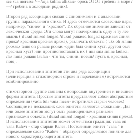
see sua meresse /---/arja külma allikaie- брось ЭТОТ гребень в море /
—/ гребень в холодный родник).
Второй ряд ассоциаций связан с синонимами и с аналогами
группы параллельного стиха. И здесь отмечаются словесные пары,
например, "синее" и "красное". Их образное значение зависит от
лексической среды. Эти слова могут подчеркивать одну и ту лее
мысль ( ilusad sinised longad,/ilusad punased longad красивая синяя
пряжа/ красивая красная пряжа), различать объекты ( üks oli sinine
poosas,/ teine oli punane pôôsas -один был синий куст, другой был
красный куст) или противопоставлять их ( mis sina sinine laulaci,
/las mina punane laulan - что ты, синий, поешь/ пусть я, красный,
пою).
При использовании эпитетов эти два ряда ассоциаций
(аллитерация в стихотворной строке и параллелизм) встречаются
комбинированно.
стихотворной группе связаны с вопросами внутренней и внешней
формы эпитета. Простые эпитеты представляют собой абстрактные
определения (vasta tuli vana meesi- встретился старый человек).
Состоящие из нескольких слов эпитеты являются сложными. Два
или более эпитетов могут быть равноценными разными
признаками объекта, (ilusad sinised longad - красивая синяя пряжа).
В использовании эпитетов может отмечаться градация: vana on
vana Kalevi - стар старый Калев. Постоянный эпитет "vana " и
определяемое слово "Kalevi " образуют определяемое понятие для
нового характеризующего эпитета.