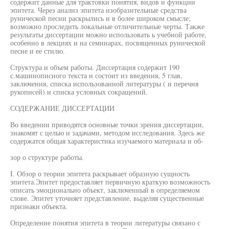
содержит данные для трактовки понятия, видов и функции
эпитета. Через анализ эпитета изобразительные средства
рунической песни раскрылись и в более широком смысле;
возможно проследить локальные отличительные черты. Также
результаты диссертации можно использовать ь учебной работе,
особенно в лекциях и на семинарах, посвященных рунической
песне и ее стилю.
Структура и объем работы. Диссертация содержит 190
с.машинописного текста и состоит из введения, 5 глав,
заключения, списка использованной литературы ( и перечня
рукописей) и списка условных сокращений.
СОДЕРЖАНИЕ ДИССЕРТАЦИИ
Во введении приводятся основные точки зрения диссертации,
знакомят с целью и задачами, методом исследования. Здесь же
содержатся общая характеристика изучаемого материала и об-
зор о структуре работы.
I. Обзор о теории эпитета раскрывает образную сущность
эпитета.Эпитет предоставляет первичную краткую возможность
описать эмоционально объект, заключенный в определяемом
слове. Эпитет уточняет представление, выделяя существенные
признаки объекта.
Определение понятия эпитета в теории литературы связано с