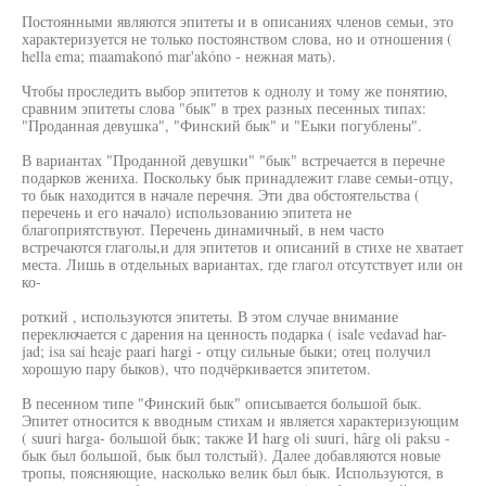
Постоянными являются эпитеты и в описаниях членов семьи, это
характеризуется не только постоянством слова, но и отношения (
hella ema; maamakonó mar'akóno - нежная мать).
Чтобы проследить выбор эпитетов к однолу и тому же понятию,
сравним эпитеты слова "бык" в трех разных песенных типах:
"Проданная девушка", "Финский бык" и "Еыки погублены".
В вариантах "Проданной девушки" "бык" встречается в перечне
подарков жениха. Поскольку бык принадлежит главе семьи-отцу,
то бык находится в начале перечня. Эти два обстоятельства (
перечень и его начало) использованию эпитета не
благоприятствуют. Перечень динамичный, в нем часто
встречаются глаголы,и для эпитетов и описаний в стихе не хватает
места. Лишь в отдельных вариантах, где глагол отсутствует или он
ко-
роткий , используются эпитеты. В этом случае внимание
переключается с дарения на ценность подарка ( isale vedavad har-
jad; isa sai heaje paari hargi - отцу сильные быки; отец получил
хорошую пару быков), что подчёркивается эпитетом.
В песенном типе "Финский бык" описывается большой бык.
Эпитет относится к вводным стихам и является характеризующим
( suuri harga- большой бык; также И harg oli suuri, hârg oli paksu -
бык был большой, бык был толстый). Далее добавляются новые
тропы, поясняющие, насколько велик был бык. Используются, в