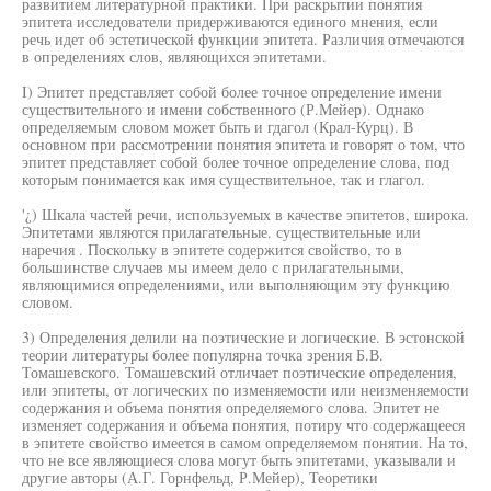
развитием литературной практики. При раскрытии понятия
эпитета исследователи придерживаются единого мнения, если
речь идет об эстетической функции эпитета. Различия отмечаются
в определениях слов, являющихся эпитетами.
I) Эпитет представляет собой более точное определение имени
существительного и имени собственного (Р.Мейер). Однако
определяемым словом может быть и гдагол (Крал-Курц). В
основном при рассмотрении понятия эпитета и говорят о том, что
эпитет представляет собой более точное определение слова, под
которым понимается как имя существительное, так и глагол.
'¿) Шкала частей речи, используемых в качестве эпитетов, широка.
Эпитетами являются прилагательные. существительные или
наречия . Поскольку в эпитете содержится свойство, то в
большинстве случаев мы имеем дело с прилагательными,
являющимися определениями, или выполняющим эту функцию
словом.
3) Определения делили на поэтические и логические. В эстонской
теории литературы более популярна точка зрения Б.В.
Томашевского. Томашевский отличает поэтические определения,
или эпитеты, от логических по изменяемости или неизменяемости
содержания и объема понятия определяемого слова. Эпитет не
изменяет содержания и объема понятия, потиру что содержащееся
в эпитете свойство имеется в самом определяемом понятии. На то,
что не все являющиеся слова могут быть эпитетами, указывали и
другие авторы (А.Г. Горнфельд, Р.Мейер), Теоретики