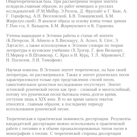
Общетеоретическая база. При рассмотрении теории эпитета
исходили,главным образом, из работ немецких и русских
исследователей (Р.М.МеЙер, Э.Ризель, Д. Фрулзайт и Г. Кюн, А.
Г. Горнфельд, А.Н. Веселовский, Б.В. Томашевский, Б.М.
Жирилун-ский). В анализе образа за основу взяты точки зрения
Г.Пон-гса, 0. Вальцеля, Б.М. Жирмунского и К. Горанова.
Учтены вышедшие в Эстонии работы и статьи об эпитете
(К.Петерсон, Я. Айнело и Х.Виснацуу, А. Аспел, Б. Сёэт, Э.
Лаугасте), а также используемые в Эстонии словари по теории
литературы и вузовские учебники (Х.Трэгер, Г. фон Вильперт,
П.Меркер и В.Штаммлер, С. Крал и И. Курц, Т.Л. Абрамович,Г.
Н. Поспелов, Л.И. Тимофеев).
Научная новизна. В Эстонии эпитет теоретически, на базе своей
литературы, не рассматривался. Также и эпитет рунических песен
характеризовался только при представлении стилей песен,
самостоятельное целостное исследование отсутствует. Эпитет
эстонской рунической песни как троп - сложный и многослойный,
потому что руническая песня бытовала очень долгое время,
отступив лишь в XIX веке. В то же время записи текетов
относятся , главным образом, к последнему периоду
использования рунической песни.
Теоретическая и практическая значимость диссертации. Результаты
кандидатской диссертации можно использовать в практической
работе с песнями и в объеме проанализированных типов песен в
монографиях о песнях. С теоретической стороны диссертация