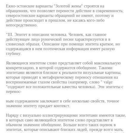
Екно-эстонские варианты "Золотой жены" строятся на
обращениях, что позволяет перенести действие в современность;
североэстонские варианты обращений не имеют, поэтому и
действие происходит в прошлом, не касаясь кого-либо
непосредственно.
"III. Эпитет в описании человека. Человек, как главное
действующее лицо рунической песни характеризуется и в
словесных образах. Описание при помощи эпитета краткое, но
содержащаяся в нем поэтическая информация имеет разную
глубину.
Являющееся эпитетом слово представляет собой максимальную
конкретизацию, в которой содержится обобщение. Такими
эпитетами являются близкие к реальности визуальные картины,
которые приводят к метафорическому переносу отношения на
воспринимаемые глазом свойства (например, слово " valge
"содержит все положительные качества человека). Эти эпитеты с
перенос-
ным содержанием заключают в себе несколько свойств, точное
значение эпитету придает контекст.
Наряду с визуально иллюстрирующими эпитетами имеются такие,
в которых само являющейся эпитетом слово представляет в
обычном значении обобщение. Больше всего таких оценок в
эпитетах, которые описывают близких лвдей, прежде всего мать,