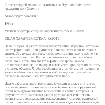
С диссертацией можно ознакомиться' в Научной библиотеке
Академии наук Эстонии.
Автореферат разослан " ,
1990 г.
Ученый секретарь специализированного совета В.Мялк
ОЩАЯ ХАРАКТЕРИСТИКА. РАБОТЫ
Цель и задача. В работе прослеживается стиль народной эстонской
аллитерационной . или рунической песни через один из тропов -
эпитет. Это нужно для того, чтобы понять руническую песню как
словесное иснусство. Вопрос заключается не только в выборе
слова, но и в том, что является функцией тропа, каково
поэтическое мышление творца и какое место принадлежит эпитету
в системе образов. Чтобы разобраться в этом богатстве поэтики, в
качестве объекта исследования и выбран один из простейших
словесных образов - эпитет рунической песни.
Целью работы является выяснение функции и видов эпитета на
основе изучаемого материала и своеобразия эпитета рунической
песни (его художественное воздействие и связи с автором). В
результате этого настоящая работа представляет собой часть
фронтального исследования художественной системы рунической
песни. Трактовка эпитета также не является здесь всеобъемлющей.