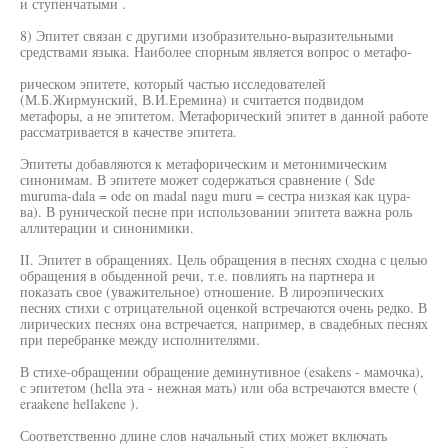
и ступенчатыми .
8) Эпитет связан с другими изобразительно-выразительными
средствами языка. Наиболее спорным является вопрос о метафо-
рическом эпитете, который частью исследователей
(М.Б.Жирмунский, В.И.Еремина) и считается подвидом
метафоры, а не эпитетом. Метафорический эпитет в данной работе
рассматривается в качестве эпитета.
Эпитеты добавляются к метафорическим и метонимическим
синонимам. В эпитете может содержаться сравнение ( Sde
muruma-dala = ode on madal nagu muru = сестра низкая как цура-
ва). В рунической песне при использовании эпитета важна роль
аллитерации и синонимики.
II. Эпитет в обращениях. Цель обращения в песнях сходна с целью
обращения в обыденной речи, т.е. повлиять на партнера и
показать свое (уважительное) отношение. В лироэпических
песнях стихи с отрицательной оценкой встречаются очень редко. В
лирических песнях она встречается, например, в свадебных песнях
при перебранке между исполнителями.
В стихе-обращении обращение деминутивное (esakens - мамочка),
с эпитетом (hella эта - нежная мать) или оба встречаются вместе (
eraakene hellakene ).
Соответственно длине слов начальный стих может включать