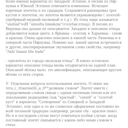
более южных вариантах из Западной Эстонии, в песнях из Пяр-
нумаа и Южной Эстонии отмечается изменение. Исчезают
наречные эпитеты и их градация. Сохраняется ранжировка трех
кустов и эпитетов, но эпитеты являются украшающими ( золотой-
серебряный-медный-шелковый и т.д.). Из птиц чаще называется
"sinilind"wiH "sinisiiba linnukene"(голубая птица). В песнях из
Вирумаа она дальше не описывается. Западнее в описании птицы
добавляются новые цвета: в Ярвамаа - золотая, в Харьюмаа - синяя
и красная. Очень красочно описание в южной части Ляэнемаа и в
северной части Пярнумаа. Помимо наз -ваний цветов встречаются
и другие, инспирированные звучанием слова свойства, например
"/tuli/ linnast libe lindu"
- прилетела из города скользкая птица". В южно-эстонских
вариантах описание птицы вновь отодвигается на задний план.
Описаний яблока мало, это амплификации, описывающие круглое
яблоко со всех сторон.
У. Отдельные вопросы использования эпитета. О связи эш-
тета_с_т£матик£й_и_0^^деляешм словом^ Эпитет вместе с
определяемым словом связан с одним песенным типом или его
локальными редакциями (как "красный", "синий" и "золотой
куст" в вариантах "Сотворения" из Северной и Западной
Эстонии), или одно и то же словесное оформление постоянно во
всей песенной традиции (например, рилапе olu - красное пиво).
Но и в последнем случае могут отмечаться особые случаи, когда
постоянный эпитет связывается с каким-либо иным словом в
стихе.