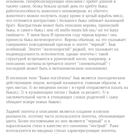
основном, гиперболизирующие описания ( хребет длиной в
тысячу сажен; белка бежала целый день по хребту быка;
работоспособность животного неимоверная; из убитого
животного можно получить лодку крови и целый корабль мяса),
что оттеняется контрастами ( большого быка забивает маленький
брат). Контрастным может быть описание коровы, принесшей
быка, и самого быка ( muí oli mullu muata leh-ma,/ see toi harja
raudasarve- У меня была В прошлом году черная корова / она
принесла быка железнорогого). Корова обычная, на это указывает
совершенно повседневный признак и эпитет "черный". Бык
особенный. Эпитет "железнорогий" редкий, что указывает на
индивидуальность исполнителя, однако эпитеты с такой
структурой встречаются в рунической песне, например, в
описаниях скотины встречается эпитет "синекопытный" (
последний может быть и метонимическим синонимом).
В песенном типе "Быки погублены" бык является эпизодическим
действующим лицом, который называется, главным образом, в
трех местах: I) во введении песни ( я-герой отправляется пахать на
быках); 2) в кульминации песни ( быков за-резают); 3) в
заключительной части в утешающих словах родителей ( сыну
обещают вскоре новых быков).
Задачей эпитета в описаниях является создание иллюзии
реальности, поэтому часто используются эпитеты, обозначающие
цвета. Более постоянными из них являются "черный" и в
параллельном стихе в качестве его синонима "пестрый". Раже
используются во вводных стихах характеризующие эпитеты,