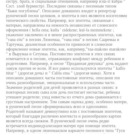
сестру, брата, и социальные отношения, например и)ш-ri kubjas "
Сэст. злой бурмистр). Последние связаны с песенным типом
"Быки погублены". Описание домашних входит в репертуар
рунической песни целиком, и эпитеты в них являются носителями
типического свойства. Например, все эпитеты, связанные с
матерью, направлены на нежность независимо от словесного
оформления ( hella ema; kulla ' eidekene; kul-la memmekene ;
уважение заключено и в менее распространенных эпитетах, как
"vana eite" в песнях Ляэнемаа, "vana ema" в песнях Сааремаа и
Тартумаа, диалектные особенности привносят в словесное
оформление новые эпитеты, как, например,"таа-makono marakono
" в Вырумаа и Сетумаа. Постоянство эпитетов в этих связях
отмечается и в песнях, отражающих конфликт между ребенком и
родителями. Например, в песне "Проданная девушка" дочь вцдают
замуж против ее воли. И все равно используются эпитеты " kallis
tütar " (дорогая дочь) и " Calila ema " (дорогая мама). Хотя в
описании домашних часты постоянные эпитеты, описания эти
очень разнообразные, эмоциональные и используемы часто.
Значение родителей для детей проявляется в разных связях: в
повторных песнях сына или дочь постигает несчастье, ребенка
утешают родители; уход невесты из отчего дома сравнивается с
грустным настроением. Тем самым оценка дому, особенно матери,
в рунической песне сформировалась ясно и однозначно.
Родителей называют деминутивно или с постоянным эпитетом,
который благодаря различию контекста и разнообразию картин
является всегда свежим. В рунической песне очень редко
встречается индивидуализация матери при помощи эпитета.
Например, в одном ляэнемааском варианте песенного типа "Гуси