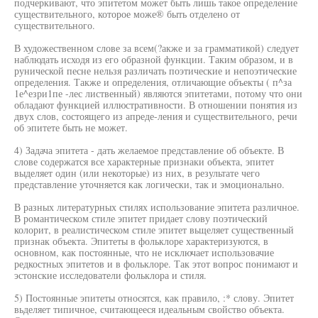
подчеркивают, что эпитетом может быть лишь такое определение
существительного, которое може® быть отделено от
существительного.
В художественном слове за всем(?акже и за грамматикой) следует
наблюдать исходя из его образной функции. Таким образом, и в
рунической песне нельзя различать поэтические и непоэтические
определения. Также и определения, отличающие объекты ( п^за
1е^езри1пе -лес лиственный) являются эпитетами, потому что они
обладают функцией иллюстративности. В отношении понятия из
двух слов, состоящего из апреде-ления и существительного, речи
об эпитете быть не может.
4) Задача эпитета - дать желаемое представление об объекте. В
слове содержатся все характерные признаки объекта, эпитет
выделяет один (или некоторые) из них, в результате чего
представление уточняется как логически, так и эмоционально.
В разных литературных стилях использование эпитета различное.
В романтическом стиле эпитет придает слову поэтический
колорит, в реалистическом стиле эпитет вьщеляет существенный
признак объекта. Эпитеты в фольклоре характеризуются, в
основном, как постоянные, что не исключает использовачие
редкостных эпитетов и в фольклоре. Так этот вопрос понимают и
эстонские исследователи фольклора и стиля.
5) Постоянные эпитеты относятся, как правило, :* слову. Эпитет
вьделяет типичное, считающееся идеальным свойство объекта.