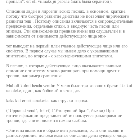
пропали": eit oli viimaks ju pabane (мать была сердитой).
Описания лвдей в лироэпических песнях, в основном, краткие,
потоцу что быстрое развитие действия не позволяет лирического
развития теш . Поэтому описания включаются в сопроводительные
предложения, отдельные стихи, в вводную часть песни или
эпизода. Эти ознакомления предназначены для слушателей и в
зависимости от значимости действующего лица эпи-
тет выводит на первый план главное действующее лицо или его
свойство. В первом случае мы имеем дело с украшающими
эпитетами, во втором - с характеризующими эпитетами.
В песнях, в которых действующее лицо оказывается главным,
описание с эпитетом можно расширять при помощи других
тропов, например сравнения:
Mul oli kolmi heada ventfa: У меня было три хороших брата: üks kui
ua oieke, один, как бобовый цветок, два
kaks kui ernekaunakesta. как стручки гороха.
("Uppunud vend", Johvi) ("Утонувший брат", йыхви) При
интенсификации представлений используется ранжирование
тропов, где эпитет является самым слабым.
•Эпитеты являются в образе центральными, если они входят в
разносторонние, положительные описания действующего лица.