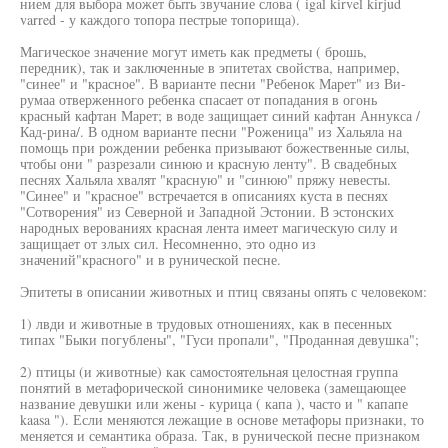
нием для выбора может быть звучание слова ( igal kirvel kirjud
varred - у каждого топора пестрые топорища).
Магическое значение могут иметь как предметы ( брошь,
передник), так и заключенные в эпитетах свойства, например,
"синее" и "красное". В варианте песни "Ребенок Марет" из Ви-
румаа отверженного ребенка спасает от попадания в огонь
красный кафтан Марет; в воде защищает синий кафтан Аннукса /
Кад-рина/. В одном варианте песни "Роженица" из Хальяла на
помощь при рождении ребенка призывают божественные силы,
чтобы они " разрезали синюю и красную ленту". В свадебных
песнях Хальяла хвалят "красную" и "синюю" пряжу невесты.
"Синее" и "красное" встречается в описаниях куста в песнях
"Сотворения" из Северной и Западной Эстонии. В эстонских
народных верованиях красная лента имеет магическую силу и
защищает от злых сил. Несомненно, это одно из
значений"красного" и в рунической песне.
Эпитеты в описании животных и птиц связаны опять с человеком:
1) лвди и животные в трудовых отношениях, как в песенных
типах "Быки погублены", "Гуси пропали", "Проданная девушка";
2) птицы (и животные) как самостоятельная целостная группа
понятий в метафорической синонимике человека (замещающее
название девушки или жены - курица ( капа ), часто и " капапе
kaasa "). Если меняются лежащие в основе метафоры признаки, то
меняется и семантика образа. Так, в рунической песне признаком