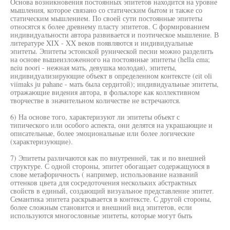
Основа возникновения постоянных эпитетов находится на уровне
мышления, которое связано со статическим бытом и также со
статическим мышлением. По своей сути постоянные эпитеты
относятся к более древнему пласту эпитетов. С формированием
индивидуальности автора развивается и поэтическое мышление. В
литературе XIX - XX веков появляются и индивидуальные
эпитеты. Эпитеты эстонской рунической песни можно разделить
на основе вышеизложенного на постоянные эпитеты (hella ema;
neiu noori - нежная мать, девушка молодая), эпитеты,
индивидуализирующие объект в определенном контексте (eit oli
viimaks ju pahane - мать была сердитой); индивидуальные эпитеты,
отражающие видения автора, в фольклоре как коллективном
творчестве в значительном количестве не встречаются.
6) На основе того, характеризуют ли эпитеты объект с
типического или особого аспекта, они делятся на украшающие и
описательные, более эмоциональные или более логические
(характеризующие).
7) Эпитеты различаются как по внутренней, так и по внешней
структуре. С одной стороны, эпитет обогащает содержащуюся в
слове метафоричность ( например, использование названий
оттенков цвета для сосредоточения нескольких абстрактных
свойств в единый, создающий визуальное представление эпитет.
Семантика эпитета раскрывается в контексте. С другой стороны,
более сложным становится и внешний вид эпитетов, если
используются многословные эпитеты, которые могут быть