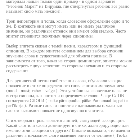
материала нашли только один пример - в одном варианте
"Ребенок Марет" из Вирумаа, где отвергнутый ребенок все равно
называет свою мать нежной).
Троп неповторим и тогда, когда словесное оформление одно и то
же. В контексте они могут иметь или не иметь различное
значение, но различный оттенок они имеют обязательно. Часто
эпитет становится понятным через синонимы.
Выбор эпитета связан с темой песни, характером и функцией
описания, В каждом эпитете основанием для выбора служили
звучание слова и существенный для объекта признак. В
зависимости от того, какая из сторон доминирует, эпитеты можно
рассмотреть с двух аспектов: со стороны звучания и со стороны
содержания.
Для рунической песни свойственны слова, обусловливающие
появление в стихе определенного слова с похожим звучанием
(muid - must; vaher - valge ). Эти устойчивые словесные пары не
всегда связаны, как эпитет и определяемое слово. Чаще СЛОВ
согласуются СЛОГИ ( paike pârnapuulta; pâike Parnumaal-ta; paike
parl'ikirja ). Разные слова и понятия с одинаковым начальным
слогом вызывают появление однозвучного эпитета.
Стихотворная строка является линией, связующей ассоциации.
Какой слог или слово доминирует в стихе, аллитерирующие или
именно отличающиеся от других? Вполне возможно, что именно
различие в начальном слоге выделяет эпитет отчетливее ( Tis-ka