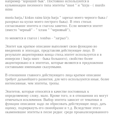
например "хороший бык". Постоянно используются в
кульминации песенного типа эпитеты "must " и "kirju - ( murdis
minu
musta harja,/ kiskus rainu kirju harja " зарезал моего черного быка /
разорвал на куски моего пестрого быка). В этих стихах
согласование эпитета и глагола заметно. Если меняется эпитет
(вместо "черный" - " tcrasu " "чернявый"),
то меняется и глагол ( tombas - "загрыз").
Эпитет как краткое описание выполняет свою функцию во
введениях и эпизодах, представляя действующее лицо. В
результате акцентировки конца стиха.эпитет используется и в
инверсии ( harja suure - быка большого), свойство более
акцентировано и в эпитетах, которые являются в предложении
составными именными сказуемыми.
В отношении главного действующего лица краткое описание
требует дальнейшего развития, для чего используются иные, более
интенсивные, чем эпитеты, тропы.
Эпитетов, которые относятся в качестве постоянных к
определяемому слову, мало. Кроме того, и в отношении их могут
отмечаться исключения. Выбор эпитета зависит от тематики и
функции описания: надо ли обрисовать действующее лицо, дать
оценку, подчеркнуть его своеобразие и т.д. Вследствие этого
окаменевшие эпитеты в песне редки: среди проанализированного