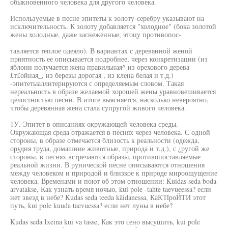
обыкновенного человека для другого человека.
Используемые в песне эпитеты к золоту-серебру указывают на
исключительность. К золоту добавляется "холодное" (бока золотой
жены холодные, даже заснеженные, этоцу противопос-
тавляется теплое одеяло). В вариантах с деревянной женой
приятность ее описывается подробнее, через конкретизации (из
яблони получается жена правильная^ из орехового дерева
£т£ойная_, из березы дорогая , из клена белая и т.д.)
-эпитетыаллитерируются с определяемым словом. Такая
нереальность в образе желаемой хорошей жены уравновешивается
целостностью песни. В итоге выясняется, насколько невероятно,
чтобы деревянная жена стала супругой живого человека.
1У. Эпитет в описаниях окружающей человека среды.
Окружающая среда отражается в песнях через человека. С одной
стороны, в образе отмечается близость к реальности (одежда,
орудия труда, домашние животные, природа и т.д.), с ¿ругой же
стороны, в песнях встречаются образы, противопоставляемые
реальной жизни. В рунической песне описываются отношения
между человеком и природой и близкое к природе мироощущение
человека. Временами и поют об этом отношении: Kuidas seda boda
arvatakse, Как узнать время ночью, kui pole -tahte taevueessa? если
нет звезд в небе? Kudas seda teeda kâidanessa, КаК'ПроЙТИ этот
путь, kui pole kuuda taevuessa? если нет луны в небе?
Kudas seda Ixeina kui va tasse, Как это сено высушить, kui pole