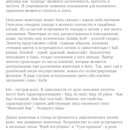
девушки как "курицы" являются застенчивость, кротость и
чистота. В современном значении основанием для названного
сравнения являются глупость и спесь.
Описание животных может быть связано с каким-либо мотивом.
Своя роль отведена лошади в мотивах сватовства и свадебных
песнях. Из-за частой встречаемости лошади в песнях у нее много
синонимов. Некоторые из них распространены в повседневном
языке, частично они поэтические (kuldne korb - золотой гнедко).
Эпитеты представляют собой, главным образом, названия
оттенков цветов и встречаются в песнях и самостоятельно ( hall,
punane, hiirehall - серый, красный, мышастый). Аналогично
описывают и быка, только синонимов у него меньше. Выбор
эпитета происходит из числа понятий, которые являются
центральными при различении животных в быту. Так, цвет сам в
рунической песне несущественен, важна его иллюстрирующая
функция. В ряде случаев использование цвета обусловлено
звучанием слова ( kirJu
kits - пестрая коза). В зависимости от цели описания эпитеты
могут быть характеризующими ( härg oli suuri, härg oli paksu - бык
был большой, бык был толстый). Именно эти свойства
характеризуют главное действующее лицо песенного типа
"Финский бык" - большого быка.
Дикие животные и птицы встречаются в лироэпических песнях
реже, чем домашние животные. Большинство из них встречаются
в песенных типах "Влей погублены" и "Гуси пропали", в роли