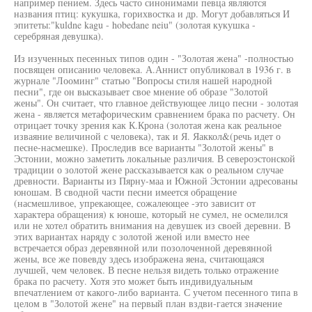
например пением. Здесь часто синонимами певца являются
названия птиц: кукушка, горихвостка и др. Могут добавляться И
эпитеты:"kuldne kagu - hobedane neiu" (золотая кукушка -
серебряная девушка).
Из изученных песенных типов один - "Золотая жена" -полностью
посвящен описанию человека. А.Аннист опубликовал в 1936 г. в
журнале "Лооминг" статью "Вопросы стиля нашей народной
песни", где он высказывает свое мнение об образе "Золотой
жены". Он считает, что главное действующее лицо песни - золотая
жена - является метафорическим сравнением брака по расчету. Он
отрицает точку зрения как К.Крона (золотая жена как реальное
изваяние величиной с человека), так и Я. Яаккол&(речь идет о
песне-насмешке). Проследив все варианты "Золотой жены" в
Эстонии, можно заметить локальные различия. В североэстонской
традиции о золотой жене рассказывается как о реальном случае
древности. Варианты из Пярну-маа и Южной Эстонии адресованы
юношам. В сводной части песни имеется обращение
(насмешливое, упрекающее, сожалеющее -это зависит от
характера обращения) к юноше, который не сумел, не осмелился
или не хотел обратить внимания на девушек из своей деревни. В
этих вариантах наряду с золотой женой или вместо нее
встречается образ деревянной или позолоченной деревянной
жены, все же повевду здесь изображена яена, считающаяся
лучшей, чем человек. В песне нельзя видеть только отражение
брака по расчету. Хотя это может быть индивидуальным
впечатлением от какого-либо варианта. С учетом песенного типа в
целом в "Золотой жене" на первый план вздви-гается значение