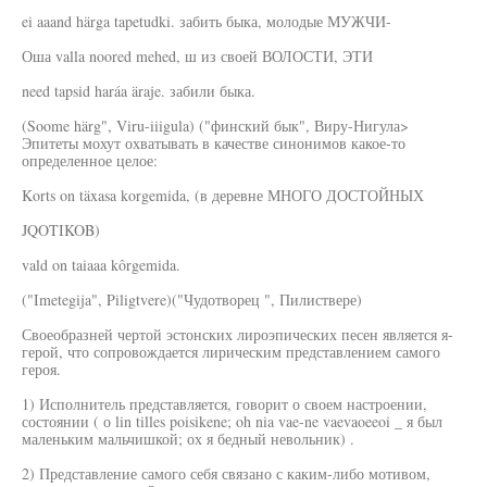
ei aaand härga tapetudki. забить быка, молодые МУЖЧИ-
Оша valla noored mehed, ш из своей ВОЛОСТИ, ЭТИ
need tapsid haráa äraje. забили быка.
(Soome härg", Viru-iiigula) ("финский бык", Виру-Нигула>
Эпитеты мохут охватывать в качестве синонимов какое-то
определенное целое:
Korts on täxasa korgemida, (в деревне МНОГО ДОСТОЙНЫХ
JQOTIKOB)
vald on taiaaa kôrgemida.
("Imetegija", Piligtvere)("Чудотворец ", Пилиствере)
Своеобразней чертой эстонских лироэпических песен является я-
герой, что сопровождается лирическим представлением самого
героя.
1) Исполнитель представляется, говорит о своем настроении,
состоянии ( о lin tilles poisikene; oh nia vae-ne vaevaoeeoi _ я был
маленьким мальчишкой; ох я бедный невольник) .
2) Представление самого себя связано с каким-либо мотивом,