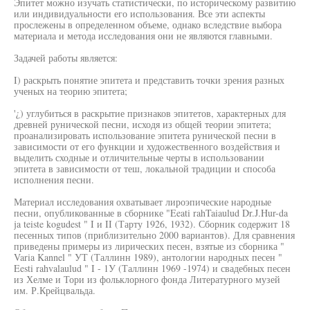
Эпитет можно изучать статистически, по историческому развитию
или индивидуальности его использования. Все эти аспекты
прослежены в определенном объеме, однако вследствие выбора
материала и метода исследования они не являются главными.
Задачей работы является:
I) раскрыть понятие эпитета и представить точки зрения разных
ученых на теорию эпитета;
'¿) углубиться в раскрытие признаков эпитетов, характерных для
древней рунической песни, исходя из общей теории эпитета;
проанализировать использование эпитета рунической песни в
зависимости от его функции и художественного воздействия и
выделить сходные и отличительные черты в использовании
эпитета в зависимости от теш, локальной традиции и способа
исполнения песни.
Материал исследования охватывает лироэпические народные
песни, опубликованные в сборнике "Eeati rahTaiaulud Dr.J.Hur-da
ja teiste kogudest " I и II (Тарту 1926, 1932). Сборник содержит 18
песенных типов (приблизительно 2000 вариантов). Для сравнения
приведены примеры из лирических песен, взятые из сборника "
Varia Kannel " УТ (Таллинн 1989), антологии народных песен "
Eesti rahvalaulud " I - 1У (Таллинн 1969 -1974) и свадебных песен
из Хелме и Тори из фольклорного фонда Литературного музей
им. Р.Крейцвальда.