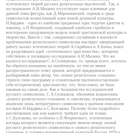
эстетических теорий русских религиозных мыслителей. Так, в
исследовании А.И.Мазаева отсутствуют такие ключевые для
данной темы фигуры, как Д.Мережковский, первым в среде
символистов возвестивший идеи новой духовной культуры,
Н.Бердяев - один из наиболее преданных идее теургии адептов и,
наконец, о.П.Флоренский, создавший наиболее стройную и
всесторонне продуманную модель новой христианской культуры и
творчества. Вместе с тем, совершенно случайным в контексте
проблематики религиозного символизма выглядит завершающий
работу анализ эстетических теорий А.Скрябина и А.Блока, вовсе
не разделявших идей «эстетического христианства», которому
собственно и посвящено исследование А.И.Мазаева. Что же
касается исследования С.А.Селиванова, то, прежде всего, хотелось
бы обратить внимание на ошибочную, но тем не менее
распространенную точку зрения, которой придерживается и
разбираемый нами автор, что «новое религиозное сознание»
строило свою программу в сознательном противопоставлении
себя историческому христианству, что, безусловно, не было
таковым на самом деле. Как и большинство исследователей
русского символизма, С.А.Селиванов, обозначив взаимосвязь
«нового религиозного сознания» и сиволизма, ограничивается
анализом лишь литературного символизма и кратким описанием
взглядов Н.Бердяева и С.Булгакова. Поэтому более подробного
рассмотрения, как нам кажется, требуют идеи не только
о.С.Булгакова, но особенно о.П.Флоренского, эстетические
взгляды которого являются связующим звеном между эпохой
русского религиозного символизма и «нового религиозного
сознания» и духовно-художественной культурой России 1920-х