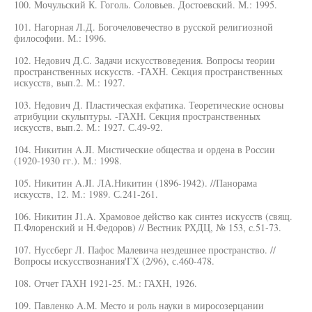
100. Мочульский К. Гоголь. Соловьев. Достоевский. М.: 1995.
101. Нагорная Л.Д. Богочеловечество в русской религиозной
философии. М.: 1996.
102. Недович Д.С. Задачи искусствоведения. Вопросы теории
пространственных искусств. -ГАХН. Секция пространственных
искусств, вып.2. М.: 1927.
103. Недович Д. Пластическая екфатика. Теоретические основы
атрибуции скульптуры. -ГАХН. Секция пространственных
искусств, вып.2. М.: 1927. С.49-92.
104. Никитин A.JI. Мистические общества и ордена в России
(1920-1930 гг.). М.: 1998.
105. Никитин A.JI. ЛА.Никитин (1896-1942). //Панорама
искусств, 12. М.: 1989. С.241-261.
106. Никитин J1.A. Храмовое действо как синтез искусств (свящ.
П.Флоренский и Н.Федоров) // Вестник РХДЦ, № 153, с.51-73.
107. Нуссберг Л. Пафос Малевича нездешнее пространство. //
Вопросы искусствознания'ГХ (2/96), с.460-478.
108. Отчет ГАХН 1921-25. М.: ГАХН, 1926.
109. Павленко A.M. Место и роль науки в миросозерцании