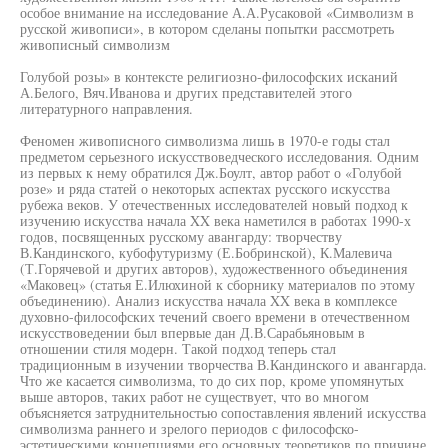
особое внимание на исследование А.А.Русаковой «Символизм в
русской живописи», в котором сделаны попытки рассмотреть
живописный символизм
Голубой розы» в контексте религиозно-философских исканий
А.Белого, Вяч.Иванова и других представителей этого
литературного направления.
Феномен живописного символизма лишь в 1970-е годы стал
предметом серьезного искусствоведческого исследования. Одним
из первых к нему обратился Дж.Боулт, автор работ о «Голубой
розе» и ряда статей о некоторых аспектах русского искусства
рубежа веков. У отечественных исследователей новый подход к
изучению искусства начала XX века наметился в работах 1990-х
годов, посвященных русскому авангарду: творчеству
В.Кандинского, кубофутуризму (Е.Бобринской), К.Малевича
(Т.Горячевой и других авторов), художественного объединения
«Маковец» (статья Е.Илюхиной к сборнику материалов по этому
объединению). Анализ искусства начала XX века в комплексе
духовно-философских течений своего времени в отечественном
искусствоведении был впервые дан Д.В.Сарабьяновым в
отношении стиля модерн. Такой подход теперь стал
традиционным в изучении творчества В.Кандинского и авангарда.
Что же касается символизма, то до сих пор, кроме упомянутых
выше авторов, таких работ не существует, что во многом
объясняется затруднительностью сопоставления явлений искусства
символизма раннего и зрелого периодов с философско-
эстетическими концепциями его основных теоретиков по причине