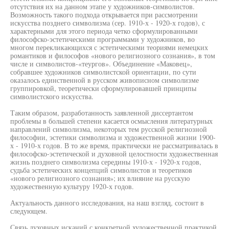
отсутствия их на данном этапе у художников-символистов.
Возможность такого подхода открывается при рассмотрении
искусства позднего символизма (сер. 1910-х - 1920-х годов), с
характерными для этого периода четко сформулированными
философско-эстетическими программами у художников, во
многом перекликающихся с эстетическими теориями немецких
романтиков и философов «нового религиозного сознания», в том
числе и символистов-«теургов». Объединение «Маковец»,
собравшее художников символистской ориентации, по сути
оказалось единственной в русском живописном символизме
группировкой, теоретически сформулировавшей принципы
символистского искусства.
Таким образом, разработанность заявленной диссертантом
проблемы в большей степени касается осмысления литературных
направлений символизма, некоторых тем русской религиозной
философии, эстетики символизма и художественной жизни 1900-
х - 1910-х годов. В то же время, практически не рассматривалась в
философско-эстетической и духовной целостности художественная
жизнь позднего символизма середины 1910-х - 1920-х годов,
судьба эстетических концепций символистов и теоретиков
«нового религиозного сознания»; их влияние на русскую
художественную культуру 1920-х годов.
Актуальность данного исследования, на наш взгляд, состоит в
следующем.
Связь духовных исканий с конкретной художественной практикой,