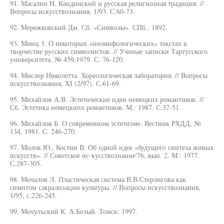
91. Масалин Н. Кандинский и русская религиозная традиция. //
Вопросы искусствознания, 1/93. С.60-73.
92. Мережковский Дм. Сб. «Символы». СПб.: 1892.
93. Минц 3. О некоторых «неомифологических» текстах в
творчестве русских символистов. // Ученые записки Тартусского
университета, № 459,1979. С. 76-120.
94. Мислер Николетта. Хореологическая лаборатория. // Вопросы
искусствознания, XI (2/97). С.61-69.
95. Михайлов А.В. Эстетические идеи немецких романтиков. //
Сб. Эстетика немецкипх романтиков. М.: 1987. С.37-51.
96. Михайлов Б. О современном эстетизме. Вестник РХДД, №
134, 1981. С. 246-270.
97. Молок Ю., Костин В. Об одной идее «будущего синтеза живых
искусств». // Советское ис-кусствознание'76, вьш. 2. М.: 1977.
С.287-305.
98. Мочалов Л. Пластическая система В.В.Стерлигова как
симптом сакрализации культуры. // Вопросы искусствознания,
1/95, с.226-245.
99. Мочулъский К. А.Белый. Томск: 1997.