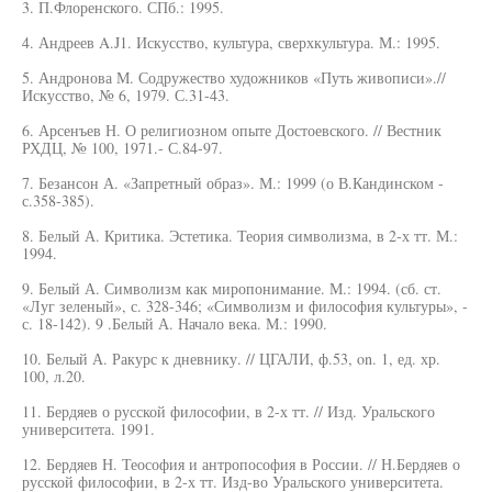
3. П.Флоренского. СПб.: 1995.
4. Андреев A.J1. Искусство, культура, сверхкультура. М.: 1995.
5. Андронова М. Содружество художников «Путь живописи».//
Искусство, № 6, 1979. С.31-43.
6. Арсенъев Н. О религиозном опыте Достоевского. // Вестник
РХДЦ, № 100, 1971.- С.84-97.
7. Безансон А. «Запретный образ». М.: 1999 (о В.Кандинском -
с.358-385).
8. Белый А. Критика. Эстетика. Теория символизма, в 2-х тт. М.:
1994.
9. Белый А. Символизм как миропонимание. М.: 1994. (сб. ст.
«Луг зеленый», с. 328-346; «Символизм и философия культуры», -
с. 18-142). 9 .Белый А. Начало века. М.: 1990.
10. Белый А. Ракурс к дневнику. // ЦГАЛИ, ф.53, on. 1, ед. хр.
100, л.20.
11. Бердяев о русской философии, в 2-х тт. // Изд. Уральского
университета. 1991.
12. Бердяев Н. Теософия и антропософия в России. // Н.Бердяев о
русской философии, в 2-х тт. Изд-во Уральского университета.