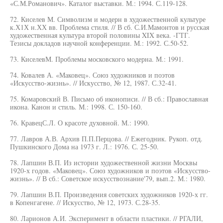
«С.М.Романович». Каталог выставки. М.: 1994. С.119-128.
72. Киселев М. Символизм и модерн в художественной культуре
к.Х1Х н.ХХ вв. Проблема стиля. // В сб. С.И.Мамонтов и русская
художественная культура второй половины XIX века. -ГТГ.
Тезисы докладов научной конференции. М.: 1992. С.50-52.
73. КиселевМ. Проблемы московского модерна. М.: 1991.
74. Ковалев А. «Маковец». Союз художников и поэтов
«Искусство-жизнь». // Искусство, № 12, 1987. С.32-41.
75. Комаровский В. Письмо об иконописи. // В сб.: Православная
икона. Канон и стиль. М.: 1998. С. 150-160.
76. КравецС.Л. О красоте духовной. М.: 1990.
77. Лавров А.В. Архив П.П.Перцова. // Ежегодник. Рукоп. отд.
Пушкинского Дома на 1973 г. Л.: 1976. С. 25-50.
78. Лапшин В.П. Из истории художественной жизни Москвы
1920-х годов. «Маковец». Союз художников и поэтов «Искусство-
жизнь». // В сб.: Советское искусствознание'79, вып.2. М.: 1980.
79. Лапшин В.П. Произведения советских художников 1920-х гг.
в Копенгагене. // Искусство, № 12, 1973. С.28-35.
80. Ларионов А.И. Эксперимент в области пластики. // РГАЛИ,