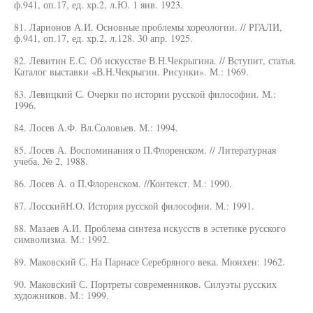
ф.941, оп.17, ед. хр.2, л.Ю. 1 янв. 1923.
81. Ларионов А.И. Основные проблемы хореологии. // РГАЛИ,
ф.941, оп.17, ед. хр.2, л.128. 30 апр. 1925.
82. Левитин Е.С. Об искусстве В.Н.Чекрыгина. // Вступит, статья.
Каталог выставки «В.Н.Чекрыгин. Рисунки». М.: 1969.
83. Левицкий С. Очерки по истории русской философии. М.:
1996.
84. Лосев А.Ф. Вл.Соловьев. М.: 1994.
85. Лосев А. Воспоминания о П.Флоренском. // Литературная
учеба, № 2, 1988.
86. Лосев А. о П.Флоренском. //Контекст. М.: 1990.
87. ЛосскийН.О. История русской философии. М.: 1991.
88. Мазаев А.И. Проблема синтеза искусств в эстетике русского
символизма. М.: 1992.
89. Маковский С. На Парнасе Серебряного века. Мюнхен: 1962.
90. Маковский С. Портреты современников. Силуэты русских
художников. М.: 1999.