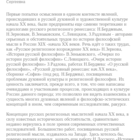
Сергеевна
Первые попытки осмысления в едином контексте явлений,
происходивших в русской духовной и художественной культуре
начала XX века, были предприняты еще самими теоретиками и
идеологами русского религиозного ренессанса: Н.Бердяевым,
Н.Зерновым, В.Зеньковским, С.Левицким, З.Радловым - авторами
серьезных и обстоятельных трудов по истории философской
мысли в России XIX -начала XX веков. Речь идёт о таких трудах,
как «Русское религиозное возрождение XX века» Н.Зернова,
«История русской философии» В.Зеньковского, «Очерки по
истории русской философии» С.Левицкого, «Очерк истории
русской философии» З.Радлова, работах Н.Бердяева: «О русской
философии», «Русский духовный ренессанс нач.ХХ века»,
сборнике «София» (под ред. Н.Бердяева), посвященных
проблемам духовной культуры и религиозной философии. Их
ценность заключается, прежде всего, в том, что они написаны
очевидцами и участниками процессов, происходящих в культуре
России данного периода; это позволяло им видеть взаимосвязь и
сущность многих духовных явлений и философско-эстетических
концепций в ином, чем современным исследователям, ракурсе.
Концепции русских религиозных мыслителей начала XX века, в
силу известных исторических обстоятельств, сравнительно
недавно вернулись в поле зрения современных отечественных
исследователей. Большинство работ, посвященных русской
религиозной мысли, издавалось на Западе. Здесь хотелось бы,
помимо вышеуказанных, назвать еще работу Н.Лосского «История