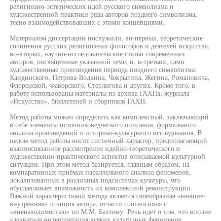
религиозно-эстетических идей русского символизма и
художественной практики ряда авторов позднего символизма,
тесно взаимодействовавших с этими концепциями.
Материалом диссертации послужили, во-первых, теоретические
сочинения русских религиозных философов и деятелей искусства,
во-вторых, научно-исследовательские статьи современных
авторов, посвященные указанной теме, и, в-третьих, сами
художественные произведения периода позднего символизма:
Кандинского, Петрова-Водкина, Чекрыгина, Жегина, Романовича,
Флоренской, Фаворского, Стерлигова и других. Кроме того, в
работе использованы материалы из архива ГАХНа, журнала
«Искусство», бюллетеней и сборников ГАХН.
Метод работы можно определить как комплексный, заключающий
в себе элементы источниковедческого описания, формального
анализа произведений и историко-культурного исследования. В
целом метод работы носит системный характер, предполагающий
взаимосвязанное рассмотрение идейно-теоретического и
художественно-практического аспектов описываемой культурной
ситуации. При этом метод базируется, главным образом, на
компаративных приёмах параллельного анализа феноменов,
локализованных в различных подсистемах культуры, что
обуславливает возможность их комплексной реконструкции.
Важной характеристикой метода является своеобразная «внешне-
внутренняя» позиция автора, отчасти соотносимая с
«вненаходимостью» по М.М. Бахтину. Речь идёт о том, что вполне
адекватная интерпретация всяких культурных феноменов