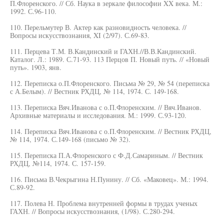
П.Флоренского. // Сб. Наука в зеркале философии XX века. М.:
1992. С.96-110.
110. Перельмутер В. Актер как разновидность человека. //
Вопросы искусствознания, XI (2/97). С.69-83.
111. Перцева Т.М. В.Кандинский и ГАХН.//В.В.Кандинский.
Каталог. Л.: 1989. С.71-93. 113 Перцов П. Новый путь. // «Новый
путь». 1903, янв.
112. Переписка о.П.Флоренского. Письма № 29, № 54 (переписка
с А.Белым). // Вестник РХДЦ, № 114, 1974. С. 149-168.
113. Переписка Вяч.Иванова с о.П.Флоренским. // Вяч.Иванов.
Архивные материалы и исследования. М.: 1999. С.93-120.
114. Переписка Вяч.Иванова с о.П.Флоренским. // Вестник РХДЦ,
№ 114, 1974. С.149-168 (письмо № 32).
115. Переписка П.А.Флоренского с Ф.Д.Самариным. // Вестник
РХДЦ, №114, 1974. С. 157-159.
116. Письма В.Чекрыгина Н.Пунину. // Сб. «Маковец». М.: 1994.
С.89-92.
117. Полева Н. Проблема внутренней формы в трудах ученых
ГАХН. // Вопросы искусствознания, (1/98). С.280-294.