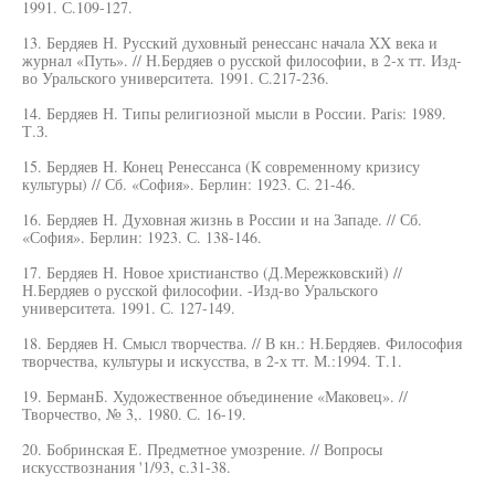
1991. С.109-127.
13. Бердяев Н. Русский духовный ренессанс начала XX века и
журнал «Путь». // Н.Бердяев о русской философии, в 2-х тт. Изд-
во Уральского университета. 1991. С.217-236.
14. Бердяев Н. Типы религиозной мысли в России. Paris: 1989.
Т.З.
15. Бердяев Н. Конец Ренессанса (К современному кризису
культуры) // Сб. «София». Берлин: 1923. С. 21-46.
16. Бердяев Н. Духовная жизнь в России и на Западе. // Сб.
«София». Берлин: 1923. С. 138-146.
17. Бердяев Н. Новое христианство (Д.Мережковский) //
Н.Бердяев о русской философии. -Изд-во Уральского
университета. 1991. С. 127-149.
18. Бердяев Н. Смысл творчества. // В кн.: Н.Бердяев. Философия
творчества, культуры и искусства, в 2-х тт. М.:1994. Т.1.
19. БерманБ. Художественное объединение «Маковец». //
Творчество, № 3,. 1980. С. 16-19.
20. Бобринская Е. Предметное умозрение. // Вопросы
искусствознания '1/93, с.31-38.