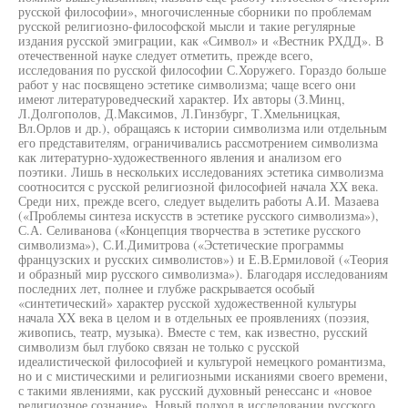
русской философии», многочисленные сборники по проблемам
русской религиозно-философской мысли и такие регулярные
издания русской эмиграции, как «Символ» и «Вестник РХДД». В
отечественной науке следует отметить, прежде всего,
исследования по русской философии С.Хоружего. Гораздо больше
работ у нас посвящено эстетике символизма; чаще всего они
имеют литературоведческий характер. Их авторы (З.Минц,
Л.Долгополов, Д.Максимов, Л.Гинзбург, Т.Хмельницкая,
Вл.Орлов и др.), обращаясь к истории символизма или отдельным
его представителям, ограничивались рассмотрением символизма
как литературно-художественного явления и анализом его
поэтики. Лишь в нескольких исследованиях эстетика символизма
соотносится с русской религиозной философией начала XX века.
Среди них, прежде всего, следует выделить работы А.И. Мазаева
(«Проблемы синтеза искусств в эстетике русского символизма»),
С.А. Селиванова («Концепция творчества в эстетике русского
символизма»), С.И.Димитрова («Эстетические программы
французских и русских символистов») и Е.В.Ермиловой («Теория
и образный мир русского символизма»). Благодаря исследованиям
последних лет, полнее и глубже раскрывается особый
«синтетический» характер русской художественной культуры
начала XX века в целом и в отдельных ее проявлениях (поэзия,
живопись, театр, музыка). Вместе с тем, как известно, русский
символизм был глубоко связан не только с русской
идеалистической философией и культурой немецкого романтизма,
но и с мистическими и религиозными исканиями своего времени,
с такими явлениями, как русский духовный ренессанс и «новое
религиозное сознание». Новый подход в исследовании русского