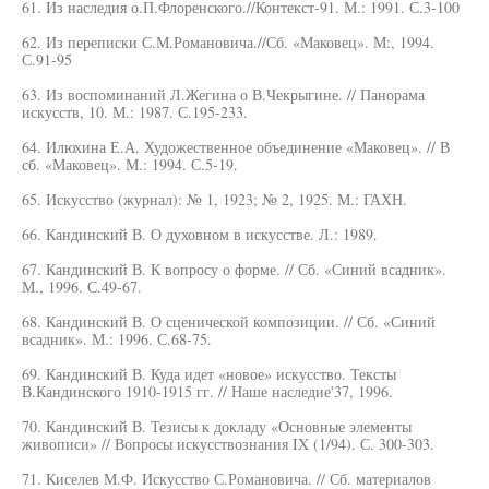
61. Из наследия о.П.Флоренского.//Контекст-91. М.: 1991. С.3-100
62. Из переписки С.М.Романовича.//Сб. «Маковец». М:, 1994.
С.91-95
63. Из воспоминаний Л.Жегина о В.Чекрыгине. // Панорама
искусств, 10. М.: 1987. С.195-233.
64. Илюхина Е.А. Художественное объединение «Маковец». // В
сб. «Маковец». М.: 1994. С.5-19.
65. Искусство (журнал): № 1, 1923; № 2, 1925. М.: ГАХН.
66. Кандинский В. О духовном в искусстве. Л.: 1989.
67. Кандинский В. К вопросу о форме. // Сб. «Синий всадник».
М., 1996. С.49-67.
68. Кандинский В. О сценической композиции. // Сб. «Синий
всадник». М.: 1996. С.68-75.
69. Кандинский В. Куда идет «новое» искусство. Тексты
В.Кандинского 1910-1915 гг. // Наше наследие'37, 1996.
70. Кандинский В. Тезисы к докладу «Основные элементы
живописи» // Вопросы искусствознания IX (1/94). С. 300-303.
71. Киселев М.Ф. Искусство С.Романовича. // Сб. материалов