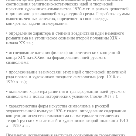
соотношения религиозно-эстетических идей и творческой
практики художников-символистов 1920-х гг. в рамках целостной
и динамично развивающейся культурной среды. Разработка суммы
вышеозначенных аспектов, определяет, в свою очередь,
конкретные задачи исследования:
• определение характера и степени воздействия идей немецкого
романтизма на утопическое сознание второй половины XIX -
начала XX вв.;
• исследование влияния философско-эстетических концепций
конца XIX-нач.ХХвв. на формирование идей русского
символизма;
• прослеживание взаимосвязи этих идей с творческой практикой
ряда поэтов и художников позднего символизма (сер. 1910-х -
1920-х гг.);
• выявление характера развития и трансформации идей русского
символизма в новых исторических условиях (после 1917 г.);
• характеристика форм искусства символизма в русской
художественной культуре 1920-х годов; определение содержания
концепции искусства символизма на материале эстетических
теорий русских мыслителей и художников второй половины 1910-
х - 1920-х гг.
Предметом исследования выступает соотношение теоретических