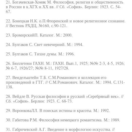
21. Богачевская-Хомяк М. Философия, религия и общественность
в России в к.ХГХ н.ХХ вв. // Сб. «София». Берлин: 1923. С. 54-
67.
22. Бонецкая Н.К. о.П.Флоренский и новое религиозное сознание.
// Вестник РХДЦ, №160, с.90-121.
23. БромирскийП. Каталог. М.: 2000.
24. Булгаков С. Свет невечерний. М.: 1994.
25. Булгаков С. Тихие думы. М.: 1996.
26. Бюллетени ГАХН. М.: ГАХН. Вып.1, 1925; №№ 2-3, 4-5, 1926;
№ 6-7, 1926/27; №№ 8-11, 1927/28.
27. Венделъштейн Т.Б. С.М.Романович и коллекция его
произведений в ГТГ. // С.М.Романович. Каталог. М.: 1994. С.131-
138.
28. Вейдле В. Русская философия и русский «Серебряный век». //
Сб. «София». Берлин: 1923. С. 68-73.
29. ВоронковаЛЛ. В поисках истины и красоты. М.: 1992.
30. Габитова P.M. Философия немецкого романтизма. М.: 1989.
31. Габричевский А.Г. Введение в морфологию искусства. //