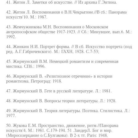
41. Жегин Л. Заметки об искусстве. // Из архива Г.Энтина.
42. Жегин Л. Воспоминания о В.Н.Чекрыгине.//В сб.: Панорама
искусств'10. М.: 1987.
43. Жемчужникова М.Н. Воспоминания о Московском
антропософском обществе 1917-1923. // Сб.: Минувшее, вып.6. М.:
1992.
44. Жинкин Н.И. Портрет формы. // В сб. Искусство портрета (под
ред. А.Г.Габричевского). М.: ГАХН, 1928. С.7-53;
45. Жирмунский В.М. Немецкий романтизм и современная
мистика. СПб.: 1996.
46. Жирмунский В. «Религиозное отречение» в истории
романтизма. Петроград: 1918.
47. Жирмунский В. Гете в русской литературе. Л.: 1981.
48. Жирмунский В. Вопросы теории литературы. Л.: 1928.
49. Жирмунский В. Теория литературы. Поэтика. Стилистика. Л.:
1977.
50. Жукова Е.М. Пространство, движение, ритм.//Панорама
искусств'4. М.: 1981. С.179-194. 51 .ЗандерЛ. Бог и мир.
(Миросозерцание о.С.Булгакова). В 2-х тт. Paris: 1948.