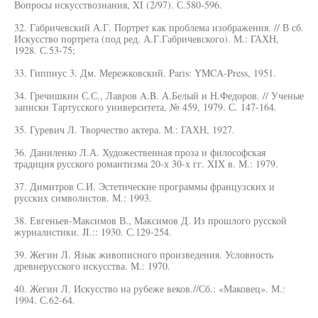
Вопросы искусствознания, XI (2/97). С.580-596.
32. Габричевский А.Г. Портрет как проблема изображения. // В сб.
Искусство портрета (под ред. А.Г.Габричевского). М.: ГАХН,
1928. С.53-75;
33. Гиппиус 3. Дм. Мережковский. Paris: YMCA-Press, 1951.
34. Гречишкин С.С., Лавров A.B. А.Белый и Н.Федоров. // Ученые
записки Тартусского университета, № 459, 1979. С. 147-164.
35. Гуревич Л. Творчество актера. М.: ГАХН, 1927.
36. Даниленко Л.А. Художественная проза и философская
традиция русского романтизма 20-х 30-х гг. XIX в. М.: 1979.
37. Димитров С.И. Эстетические программы французских и
русских символистов. М.: 1993.
38. Евгеньев-Максимов В., Максимов Д. Из прошлого русской
журналистики. JI.:: 1930. С.129-254.
39. Жегин Л. Язык живописного произведения. Условность
древнерусского искусства. М.: 1970.
40. Жегин Л. Искусство на рубеже веков.//Сб.: «Маковец». М.:
1994. С.62-64.