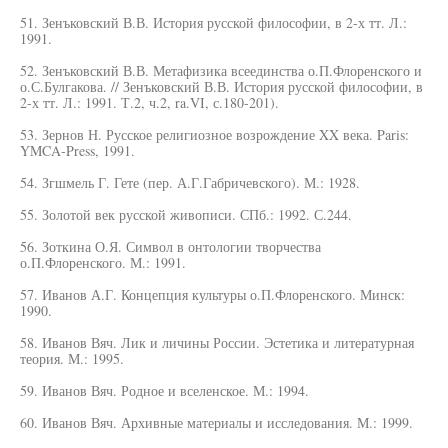
51. Зенъковский В.В. История русской философии, в 2-х тт. Л.:
1991.
52. Зенъковский В.В. Метафизика всеединства о.П.Флоренского и
о.С.Булгакова. // Зенъковский В.В. История русской философии, в
2-х тт. Л.: 1991. Т.2, ч.2, ra.VI, с.180-201).
53. Зернов Н. Русское религиозное возрождение XX века. Paris:
YMCA-Press, 1991.
54. Згшмель Г. Гете (пер. А.Г.Габричевского). М.: 1928.
55. Золотой век русской живописи. СПб.: 1992. С.244.
56. Зоткина О.Я. Символ в онтологии творчества
о.П.Флоренского. М.: 1991.
57. Иванов А.Г. Концепция культуры о.П.Флоренского. Минск:
1990.
58. Иванов Вяч. Лик и личины России. Эстетика и литературная
теория. М.: 1995.
59. Иванов Вяч. Родное и вселенское. М.: 1994.
60. Иванов Вяч. Архивные материалы и исследования. М.: 1999.