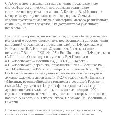
С.А.Селиванов выделяет два направления, представленные
философско-эстетическими программами религиозно-
мистического пересоздания жизни А.Белого и Вяч.Иванова, в
которых искусству отводится решающая роль. Осмысление
явления русского символизма в категориях «нового религиозного
сознания», является безусловным достоинством указанного
исследования.
Говоря об историографии нашей темы, хотелось бы еще отметить
ряд статей о русском символизме, построенных на сопоставлении
концепций отдельных его представителей: о.П.Флоренского и
Н.Федорова (В.А.Никитин «Храмовое действо как синтез
искусств»// Вестник РХД, № 153); Вяч.Иванова и о.П.Флоренского
(А.Шишкин «О границах искусства у Вяч.Иванова и
о.П.Флоренского»// Вестник РХД, №160); А.Белого и
о.П.Флоренского (переписка, опубликованная в «Вестнике РХД,
№ 114; «Контексте-1991»; в «Литературной учебе» № 6, 1988).
Особого упоминания заслуживают также такие публикации о
духовно-художественной жизни 1920-х годов, как А.Никитина
«Мистики, розенкрейцеры и тамплиеры в советской России» и
статьи М.Агурского в «Вопросах философии» за 1991 год - о
духовно-интеллектуальных исканиях интеллигенции 1920-х
годов, в частности, о течении теургистов, к которым он относит,
помимо А.Белого и о.П.Флоренского, Г.Чулкова, М.Волошина и
О.Форш.
В то же время вне интересов упомянутых авторов остался ряд
существенных для концепции теургического символизма