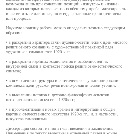
возможна лишь при сочетании позиций «изнутри» и «извне»,
каждая из которых позволяет по-особенному проблематизировать
и высветить те или иные, но всегда различные грани феномена
или процесса.
Научную новизну работы можно определить тезисно следующим
образом:
• в раскрытии характера связи духовно-эстетических идей «нового
религиозного сознания» с художественной практикой ряда
художников-символистов 1920-х гг.;
• в раскрытии идейных компонентов и особенностей их
внутренней связи в контексте поиска религиозно-эстетического
синтеза;
• в осмыслении структуры и эстетического функционирования
комплекса идей русской религиозно-романтической утопии;
• в выявлении истоков и духовно-философских аспектов
неохристианского искусства 1920х гг;
• в проблематизации новых граней в интерпретации общей
картины отечественного искусства 1920-х гг., и, в частности,
искусства символизма.
Диссертация состоит из пяти глав, введения и заключения.
Примечания по тексту вынесены в отдельный раздел в конце