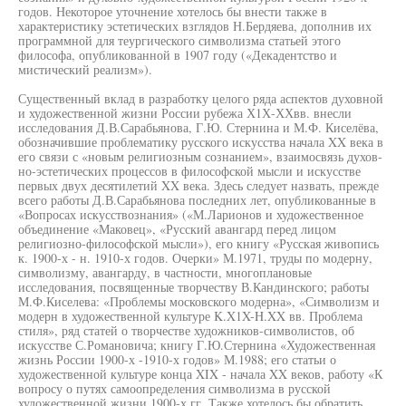
годов. Некоторое уточнение хотелось бы внести также в
характеристику эстетических взглядов Н.Бердяева, дополнив их
программной для теургического символизма статьей этого
философа, опубликованной в 1907 году («Декадентство и
мистический реализм»).
Существенный вклад в разработку целого ряда аспектов духовной
и художественной жизни России рубежа Х1Х-ХХвв. внесли
исследования Д.В.Сарабьянова, Г.Ю. Стернина и М.Ф. Киселёва,
обозначившие проблематику русского искусства начала XX века в
его связи с «новым религиозным сознанием», взаимосвязь духов-
но-эстетических процессов в философской мысли и искусстве
первых двух десятилетий XX века. Здесь следует назвать, прежде
всего работы Д.В.Сарабьянова последних лет, опубликованные в
«Вопросах искусствознания» («М.Ларионов и художественное
объединение «Маковец», «Русский авангард перед лицом
религиозно-философской мысли»), его книгу «Русская живопись
к. 1900-х - н. 1910-х годов. Очерки» М.1971, труды по модерну,
символизму, авангарду, в частности, многоплановые
исследования, посвященные творчеству В.Кандинского; работы
М.Ф.Киселева: «Проблемы московского модерна», «Символизм и
модерн в художественной культуре K.X1X-H.XX вв. Проблема
стиля», ряд статей о творчестве художников-символистов, об
искусстве С.Романовича; книгу Г.Ю.Стернина «Художественная
жизнь России 1900-х -1910-х годов» М.1988; его статьи о
художественной культуре конца XIX - начала XX веков, работу «К
вопросу о путях самоопределения символизма в русской
художественной жизни 1900-х гг. Также хотелось бы обратить