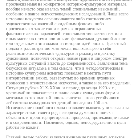
прослеживаемая на конкретном историко-культурном материале,
вообще нечасто оказывалась темой специальных изысканий,
особенно в жанре искусствоведческих исследований. Чаще всего
историки искусства ограничиваются либо соотнесением
художественных явлений с «идейным фоном», либо
прослеживают такие связи в рамках ограниченных
фактологических параллелей, сопоставляя творчество тех или
иных мастеров с теми или иными феноменами духовной жизни
или отдельными эпизодами из истории идей эпохи. Целостный
подход к рассмотрению комплекса, включающего в себя
религиозно-эстетический «дискурс» и реальную практику
художников, позволяет открыть новые грани в широком спектре
культурных ситуаций вплоть до современности. Заявленная тема
безусловно актуальна в том смысле, что в методологическом и
историко-культурном аспектах позволяет наметить пути
интерпретации емких, развёрнутых во времени духовных
процессов в отечественном искусстве, а также и за его пределами.
Ситуация рубежа Х1Х-ХХвв. и период до конца 1920-х г.,
чрезвычайно показателен в плане самих культурных форм и
ментальных технологий поиска синтеза - этого устойчивого
лейтмотива культурных тенденций последних 150 лет.
Исследование подобного плана позволяет выявить универсальные
характеристики, своего рода алгоритм духовного поиска,
объяснить и проинтерпретировать процессы, протекающие также
и в современности. Последнее, однако, непосредственно в цели
работы не входит.
Главной целью работы является выявление различных аспектов