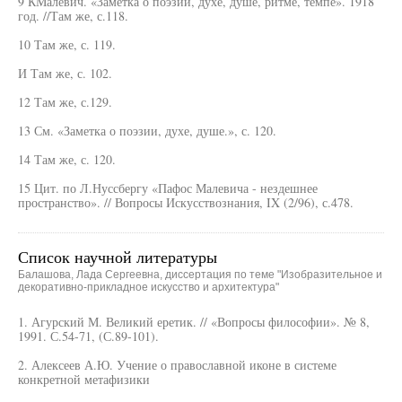
9 КМалевич. «Заметка о поэзии, духе, душе, ритме, темпе». 1918
год. //Там же, с.118.
10 Там же, с. 119.
И Там же, с. 102.
12 Там же, с.129.
13 См. «Заметка о поэзии, духе, душе.», с. 120.
14 Там же, с. 120.
15 Цит. по Л.Нуссбергу «Пафос Малевича - нездешнее
пространство». // Вопросы Искусствознания, IX (2/96), с.478.
Список научной литературы
Балашова, Лада Сергеевна, диссертация по теме "Изобразительное и
декоративно-прикладное искусство и архитектура"
1. Агурский М. Великий еретик. // «Вопросы философии». № 8,
1991. С.54-71, (С.89-101).
2. Алексеев А.Ю. Учение о православной иконе в системе
конкретной метафизики