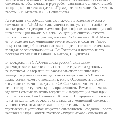
символизма обозначился в ряде работ, связанных с символистской
концепцией синтеза искусств. (Прежде всего хотелось бы отметить
работы А.И.Мазаева и С.А.Селиванова).
Автор книги «Проблема синтеза искусств в эстетике русского
символизма» А.И.Мазаев достаточно точно указал на наиболее
характерные тенденции в духовно-философских исканиях русской
интеллигенции начала XX века. Концепцию синтеза искусств
русских символистов (последователей Вл.Соловьева) А.И. Маза-
ев. определяет как концепцию теургического и софиургийного
искусства, подробно останавливаясь на религиозно-эстетических
взглядах ее основоположника -Вл.Соловьева и некоторых его
последователей Вяч.Иванова, А.Белого, С.Булгакова.
В исследовании С.А.Селиванова русский символизм
рассматривается как явление, связанное с русским духовным
ренессансом. Автор данной работы отмечает влияние идей
немецкого романтизма на русскую культуру начала XX века в
плане эстетического отношения к миру. Особенностью нового
(символистического) искусства С.А.Селиванов считает его
религиозную, теургическую направленность. Немало внимания
уделяется самому понятию теургии и интерпретации этой идеи
Вл.Соловьевым, Вяч.Ивановым, А.Белым, Н.Бердяевым. Понятие
теургии как мифотворчества связывается с концепций символа и
мифологизма, отмечается жизне-строительный смысл
теургических установок искусства символистов - создание нового
человека и мира. Внутри русского «теургического» символизма