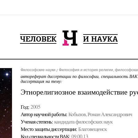
Философские науки
Философия и история религии, философска
автореферат диссертации по философии, специальность ВАК
диссертация на тему:
Этнорелигиозное взаимодействие ру
Год:
2005
Автор научной работы:
Кобызов, Роман Александрович
Ученая cтепень:
кандидата философских наук
Место защиты диссертации:
Благовещенск
Код cпециальности ВАК:
09.00.13