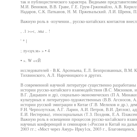
так и публицистического характера. Видными представителям
М.И. Венюков, В.В. Граве, Г.Е. Грум-Гржимайло, A.B. Кирилл
Надаров, С.К. Патканов, Н. М. Пржевальский. Л.И. Шренк, П
Важную роль в -изучении., русско-китайских контактов внесл
, .1 >»<, .мы .. !
' * |
; лу<цч.м» » • 4
• ». W «<Й
исследователей - B.K. Арсеньева, Е.Л. Безпрозванных, В.М. К
Тихвинского, А.Л. Нарочницкого и других.
В современной научной литературе существенно разработаны
истории русско-китайского взаимодействия (B.C. Мясников, 
В.Г. Дацышен и др), социально-экономических (П А. Минакир
культурных и литературно-художественных (В.В. Агсносов, A.A
истории русской эмиграции в Китае (Г.В. Мелихов и др.), д
F.H. Черполутская, А.Г. Ларин, А.И. Петров, В.И. Дятлов), 
Е.И. Нестерова), этносоциальных (Т.З. Поздняк, Е.А. Плаксен
Важную роль в освещении процессов русско-ки1айского взаи
научных конференций и семинаров («Россия и Китай на даль
2003 гг.; «Мост через Амур» Ирку1ск, 2003 г., Благовещенск, 