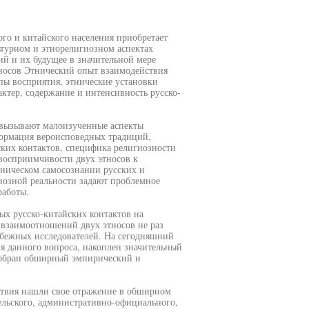
ого и китайского населения приобретает
льтурном и этнорелигиозном аспектах
й и их будущее в значительной мере
носов Этнический опыт взаимодействия
ипы восприятия, этнические установки
ктер, содержание и интенсивность русско-
я вызывают малоизученные аспекты
формация вероисповедных традиций,
ских контактов, специфика религиозности
восприимчивости двух этносов к
тническом самосознании русских и
иозной реальности задают проблемное
работы.
ых русско-китайских контактов на
 взаимоотношений двух этносов не раз
рубежных исследователей. На сегодняшний
я данного вопроса, накоплен значительный
собран обширный эмпирический и
ствия нашли свое отражение в обширном
ельского, административно-официального,