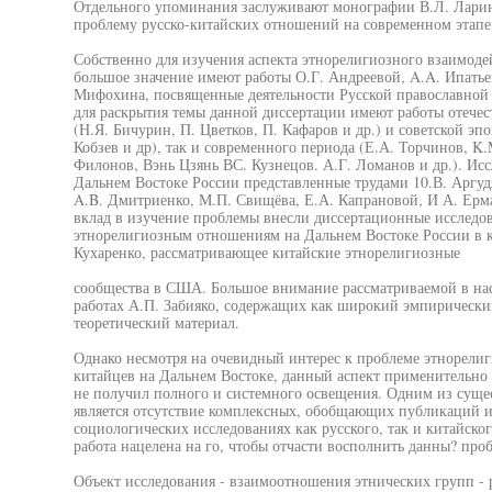
Отдельного упоминания заслуживают монографии В.Л. Ларина
проблему русско-китайских отношений на современном этапе
Собственно для изучения аспекта этнорелигиозного взаимодей
большое значение имеют работы О.Г. Андреевой, A.A. Ипатьев
Мифохина, посвященные деятельности Русской православной 
для раскрытия темы данной диссертации имеют работы отече
(Н.Я. Бичурин, П. Цветков, П. Кафаров и др.) и советской эп
Кобзев и др), так и современного периода (Е.А. Торчинов, K
Филонов, Вэнь Цзянь ВС. Кузнецов. А.Г. Ломанов и др.). Ис
Дальнем Востоке России представленные трудами 10.В. Аргуд
A.B. Дмитриенко, М.П. Свищёва, Е.А. Капрановой, И А. Ерм
вклад в изучение проблемы внесли диссертационные исследо
этнорелигиозным отношениям на Дальнем Востоке России в ко
Кухаренко, рассматривающее китайские этнорелигиозные
сообщества в США. Большое внимание рассматриваемой в нас
работах А.П. Забияко, содержащих как широкий эмпирический
теоретический материал.
Однако несмотря на очевидный интерес к проблеме этнорелиг
китайцев на Дальнем Востоке, данный аспект применительно
не получил полного и системного освещения. Одним из сущес
является отсутствие комплексных, обобщающих публикаций и
социологических исследованиях как русского, так и китайско
работа нацелена на го, чтобы отчасти восполнить данны? проб
Объект исследования - взаимоотношения этнических групп - 