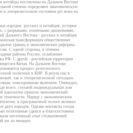
 и китайцы поставлены на Дальнем Востоке
тельной степени определяют экономическую
 и этнорелигиэзное состояние peí иона на
ных народов -русских и китайцев, история
о, с разрывами, попятными движениями.
ей Дальнего Востока - русских и китайцев
маоиская трансформация общественных
ткрытие границ и экономические реформы
ам. С одной стороны, в течение
падные районы России, ослабление
а РФ. С друой - российская территория
щегося Китая. На Дальнем Востоке
развивается процесс религиозного
зной политики в КНР. В peiyni.raie в
еской, так и этнорелигиозной ситуации.
совым, повседневным явлением. Очевидно,
жде всего, стихией индивидуальных или
ней идеологии пришли экономический
ие этничности. Наряду с экономическим
ятилетие, в приграничной полосе активно
ие двух народов. Однако контакты соседе
ько позитивные сдвиги в благосостоянии
овали негативный отыт столкновений
ый ни зп-мюацнп.