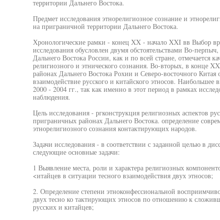
территории Дальнего Востока.
Предмет исследования этнорелигиозное сознание и этнорелиг
на приграничной территории Дальнего Востока.
Хронологические рамки - конец XX - начало XXI вв Выбор в
исследования обусловлен двумя обстоятельствами Во-перпыч, 
Дальнего Востока России, как и по всей стране, отмечается 
религиозного и этнического сознания. Во-вторых, в конце XX
районах Дальнего Востока Рохии и Северо-восточного Китая
взаимодействие русского и китайского этносов. Наибольшее 
2000 - 2004 гг., так как именно в этот период в рамках иссл
наблюдения.
Цель исследования - ргконструкция религиозных аспектов рус
приграничных районах Дальнего Востока. определение совре
этнорелигиозного сознания контактирующих народов.
Задачи исследования - в соответствии с заданной целью в д
следующие основные задачи:
1 Выявление места, роли и характера религиозных компонент
<итайцев в ситуации тесного взаимодействия двух этносов;
2. Определение степени этноконфессиональной восприимчиво
двух тесно ко тактирующих этносов по отношению к сложив
русских и китайцев;