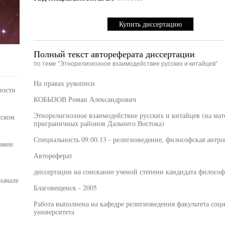
Купить диссертацию
Полный текст автореферата диссертации
по теме "Этнорелигиозное взаимодействие русских и китайцев"
На правах рукописи
ности
КОБЫЗОВ Роман Александрович
Этнорелигиозное взаимодействие русских и китайцев (на ма
сском
приграничных районов Дальнего Востока)
Специальность 09.00.13 - религиоведение, философская антро
омен
Автореферат
диссертации на соискание ученой степени кандидата философ
начале
Благовещенск - 2005
Работа выполнена на кафедре религиоведения факультета соц
университета