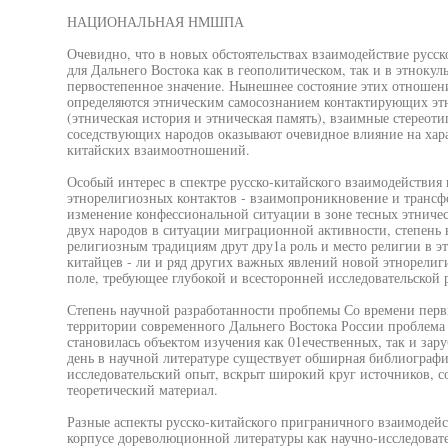
НАЦИОНАЛЬНАЯ НМШПА
Очевидно, что в новых обстоятельствах взаимодействие русск
для Дальнего Востока как в геополитическом, так и в этноку
первостепенное значение. Нынешнее состояние этих отношени
определяются этническим самосознанием контактирующих эт
(этническая история и этническая память), взаимные стереот
соседствующих народов оказывают очевидное влияние на хара
китайских взаимоотношений.
Особый интерес в спектре русско-китайского взаимодействи
этнорелигиозных контактов - взаимопроникновение и транс
изменение конфессиональной ситуации в зоне тесных этниче
двух народов в ситуации миграционной активности, степень 
религиозным традициям друт дру1а роль и место религии в э
китайцев - ли и ряд других важных явлений новой этнорелиг
поле, требующее глубокой и всесторонней исследовательской 
Степень научной разработанности пробпемы Со времени перв
территории современного Дальнего Востока России проблема
становилась объектом изучения как 01ечественных, так и за
день в научной литературе существует обширная библиографи
исследовательский опыт, вскрыт широкий круг источников, 
теоретический материал.
Разные аспекты русско-китайского приграничного взаимодей
корпусе дореволюционной литературы как научно-исследоват