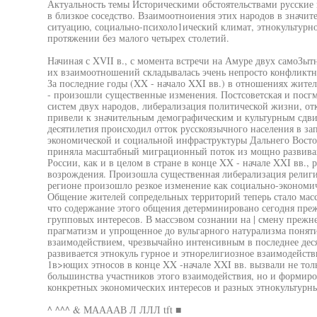
Актуальность темы Историческими обстоятельствами русские
в близкое соседство. Взаимоотноиения этих народов в значи
ситуацию, социально-психоло1ический климат, этнокультурное
протяжении без малого четырех столетий.
Начиная с XVII в., с момента встречи на Амуре двух самоЗыт
их взаимоотношений складывалась эчень непросто конфликтн
За последние годы (XX - начало XXI вв.) в отношениях жител
- произошли существенные изменения. Постсоветская и посг
систем двух народов, либерализация политической жизни, о
привели к значительным демографическим и культурным сдвиг
десятилетия происходил отток русскоязычного населения в за
экономической и социальной инфраструктуры Дальнего Восток
приняла масштабный миграционный поток из мощно развиваю
России, как и в целом в стране в конце XX - начале XXI вв., 
возрождения. Произошла существенная либерализация религио
регионе произошло резкое изменение как социально-экономич
Общение жителей сопредельных территорий теперь стало мас
что содержание этого общения детерминировано сегодня пре
групповых интересов. В массэвом сознании на | смену преж
прагматизм и упрощенное до вульгарного натурализма понят
взаимодействием, чрезвычайно интенсивным в последнее дес
развивается этнокуль гурное и этнорелигиозное взаимодейств
1в>ющих этносов в конце XX -начале XXI вв. вызвали не тол
большинства участников этого взаимодействия, но и формир
конкретных экономических интересов и разных этнокультурн
^ ^^^ & МААААВ Л ЛЛЛ tft ■