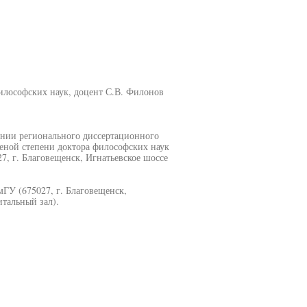
илософских наук, доцент С.В. Филонов
дании регионального диссертационного
ченой степени доктора философских наук
7, г. Благовещенск, Игнатьевское шоссе
ГУ (675027, г. Благовещенск,
итальный зал).