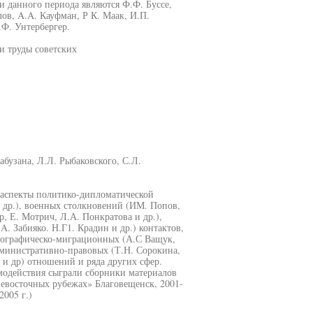
и данного периода являются Ф.Ф. Буссе,
ов, A.A. Кауфман, Р К. Маак, И.П.
.Ф. Унтербергер.
и труды советских
абузана, Л.Л. Рыбаковского, С.Л.
 аспекты политико-дипломатической
и др.), военных столкновений (ИМ. Попов,
, Е. Мотрич, Л.А. Понкратова и др.),
. Забияко. Н.Г1. Крадин и др.) контактов,
емографическо-миграционных (А.С Ващук,
административно-правовых (Т.Н. Сорокина,
 и др) отношений и ряда других сфер.
модействия сыграли сборники материалов
невосточных рубежах» Благовещенск, 2001-
2005 г.)