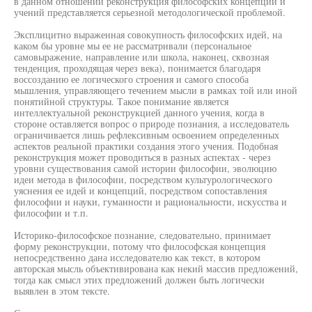
в данном отношении реконструкция философских концепций и
учений представляется серьезной методологической проблемой.
Эксплицитно выраженная совокупность философских идей, на
каком бы уровне мы ее не рассматривали (персональное
самовыражение, направление или школа, наконец, сквозная
тенденция, проходящая через века), понимается благодаря
воссозданию ее логического строения и самого способа
мышления, управляющего течением мысли в рамках той или иной
понятийной структуры. Такое понимание является
интеллектуальной реконструкцией данного учения, когда в
стороне оставляется вопрос о природе познания, а исследователь
ограничивается лишь рефлексивным освоением определенных
аспектов реальной практики создания этого учения. Подобная
реконструкция может проводиться в разных аспектах - через
уровни существования самой истории философии, эволюцию
идеи метода в философии, посредством культурологического
уяснения ее идей и концепций, посредством сопоставления
философии и науки, гуманности и рациональности, искусства и
философии и т.п.
Историко-философское познание, следовательно, принимает
форму реконструкции, потому что философская концепция
непосредственно дана исследователю как текст, в котором
авторская мысль объективирована как некий массив предложений,
тогда как смысл этих предложений должен быть логически
выявлен в этом тексте.