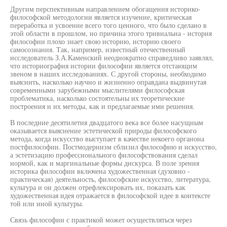
Другим перспективным направлением обогащения историко-
философской методологии является изучение, критическая
переработка и усвоение всего того ценного, что было сделано в
этой области в прошлом, но причина этого тривиальна - история
философии плохо знает свою историю, историю своего
самосознания. Так, например, известный отечественный
исследователь З.А.Каменский неоднократно справедливо заявлял,
что историография истории философии является отстающим
звеном в наших исследованиях. С другой стороны, необходимо
выяснить, насколько научно и жизненно оправдана выдвинутая
современными зарубежными мыслителями философская
проблематика, насколько состоятельны их теоретические
построения и их методы, как и предлагаемые ими решения.
В последние десятилетия двадцатого века все более насущным
оказывается выяснение эстетической природы философского
метода, когда искусство выступает в качестве некоего органона
постфилософии. Постмодернизм сблизил философию и искусство,
а эстетизацию профессионального философствования сделал
нормой, как и маргинальные формы дискурса. В поле зрения
историка философии включена художественная (духовно -
практическая) деятельность, философские искусство, литература,
культура и он должен отрефлексировать их, показать как
художественная идея отражается в философской идее в контексте
той или иной культуры.
Связь философии с практикой может осуществляться через