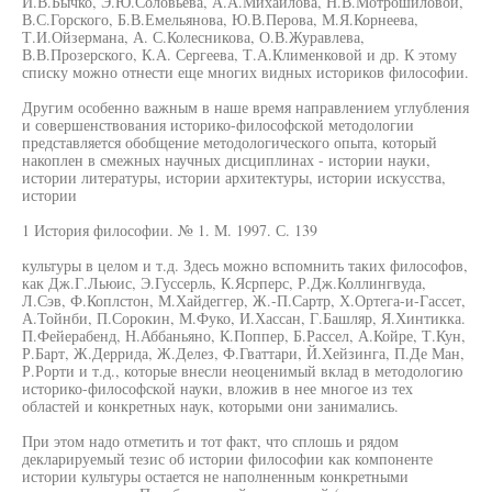
И.В.Бычко, Э.Ю.Соловьева, А.А.Михайлова, Н.В.Мотрошиловой,
В.С.Горского, Б.В.Емельянова, Ю.В.Перова, М.Я.Корнеева,
Т.И.Ойзермана, А. С.Колесникова, О.В.Журавлева,
В.В.Прозерского, К.А. Сергеева, Т.А.Клименковой и др. К этому
списку можно отнести еще многих видных историков философии.
Другим особенно важным в наше время направлением углубления
и совершенствования историко-философской методологии
представляется обобщение методологического опыта, который
накоплен в смежных научных дисциплинах - истории науки,
истории литературы, истории архитектуры, истории искусства,
истории
1 История философии. № 1. М. 1997. С. 139
культуры в целом и т.д. Здесь можно вспомнить таких философов,
как Дж.Г.Льюис, Э.Гуссерль, К.Ясрперс, Р.Дж.Коллингвуда,
Л.Сэв, Ф.Коплстон, М.Хайдеггер, Ж.-П.Сартр, Х.Ортега-и-Гассет,
А.Тойнби, П.Сорокин, М.Фуко, И.Хассан, Г.Башляр, Я.Хинтикка.
П.Фейерабенд, Н.Аббаньяно, К.Поппер, Б.Рассел, А.Койре, Т.Кун,
Р.Барт, Ж.Деррида, Ж.Делез, Ф.Гваттари, Й.Хейзинга, П.Де Ман,
Р.Рорти и т.д., которые внесли неоценимый вклад в методологию
историко-философской науки, вложив в нее многое из тех
областей и конкретных наук, которыми они занимались.
При этом надо отметить и тот факт, что сплошь и рядом
декларируемый тезис об истории философии как компоненте
истории культуры остается не наполненным конкретными