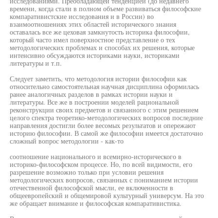
исследованиями. Преобладающей тенденцией (до недавнего
времени, когда стали в полном объеме развиваться философские
компаративистские исследования и в России) во
взаимоотношениях этих областей исторического знания
оставалась все же цеховая замкнутость историка философии,
который часто имел поверхностное представление о тех
методологических проблемах и способах их решения, которые
интенсивно обсуждаются историками науки, историками
литературы и т.п.
Следует заметить, что методология истории философии как
относительно самостоятельная научная дисциплина оформилась
ранее аналогичных разделов в рамках истории науки и
литературы. Все же в построении моделей рациональной
реконструкции своих предметов и связанного с этим решением
целого спектра теоретико-методологических вопросов последние
направления достигли более весомых результатов и опережают
историю философии. В самой же философии имеется достаточно
сложный вопрос методологии - как-то
соотношение национального и всемирно-исторического в
историко-философском процессе. Но, по всей видимости, его
разрешение возможно только при условии решения
методологических вопросов, связанных с пониманием истории
отечественной философской мысли, ее включенности в
общеевропейский и общемировой культурный универсум. На это
же обращает внимание и философская компаративистика.