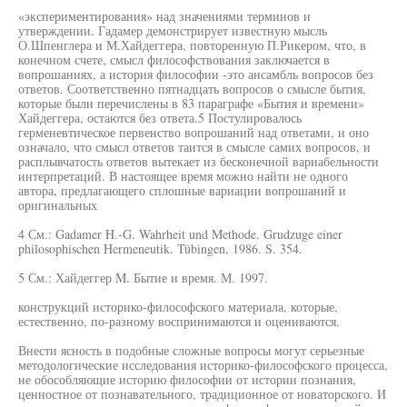
«экспериментирования» над значениями терминов и
утверждении. Гадамер демонстрирует известную мысль
О.Шпенглера и М.Хайдеггера, повторенную П.Рикером, что, в
конечном счете, смысл философствования заключается в
вопрошаниях, а история философии -это ансамбль вопросов без
ответов. Соответственно пятнадцать вопросов о смысле бытия,
которые были перечислены в 83 параграфе «Бытия и времени»
Хайдеггера, остаются без ответа.5 Постулировалось
герменевтическое первенство вопрошаний над ответами, и оно
означало, что смысл ответов таится в смысле самих вопросов, и
расплывчатость ответов вытекает из бесконечной вариабельности
интерпретаций. В настоящее время можно найти не одного
автора, предлагающего сплошные вариации вопрошаний и
оригинальных
4 См.: Gadamer H.-G. Wahrheit und Methode. Grudzuge einer
philosophischen Hermeneutik. Tübingen, 1986. S. 354.
5 См.: Хайдеггер M. Бытие и время. М. 1997.
конструкций историко-философского материала, которые,
естественно, по-разному воспринимаются и оцениваются.
Внести ясность в подобные сложные вопросы могут серьезные
методологические исследования историко-философского процесса,
не обособляющие историю философии от истории познания,
ценностное от познавательного, традиционное от новаторского. И