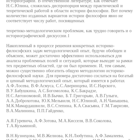
историографии. В отечественной литературе, как отмечает
Н.С.Юлина, сложилась диспропорция между практической и
теоретической работой в области истории философии. Вот почему
количество изданных вариантов истории философии явно не
соответствует числу работ, посвященных
теоретико-методологическим проблемам, как трудно говорить и о
историографической дискуссии.1
Накопленный в процессе решения конкретных историко-
философских задач методологический опыт, будучи обобщен и
объяснен, может достаточно эффективно использоваться для
анализа проблемных полей и ситуаций, которые выходят за рамки
тех предметных областей, где он был применен. И, тем самым,
можно существенно обогатить общую методологию историко-
философской науки. Для примера достаточно сослаться на богатый
и ценный методологический опыт, который имеется в работах
А.Ф.Лосева, В.Ф.Асмуса, С.С.Аверинцева, И.С.Нарского,
В.У.Бабушкина, А.С.Богомолова, К.С.Бакрадзе,
Н.С.Автономовой, И.В.Бычко, Б.Т.Григорьян, А.В.Гулыги,
А.А.Доброхотова, Ю.К.Мельвиля, Н.С.Юлиной, А.Н.Чанышева,
М.К.Мамардашвили, В.С.Степина, К.А.Свасьяна, Г.М.Тавризян,
В.А.Малинина, П.П.Гайденко,
A.Я.Гуревича, А.Ф.Зотова, М.А.Кисселя, В.В.Соколова,
Т.А.Кузьминой,
B.Н.Кузнецова, М.В.Желнова, К.Н.Любутина, А.Ф.Замалеева,