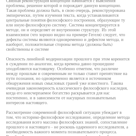
Связная реконструкция концепции начинается с выяснения
проблемы, решение которой и порождает данную концепцию.
Такая проблема должна быть, в свою очередь, реконструирована
эмпирически, путем изучения текста, когда устанавливаются
центральные понятия философского построения, образующие ту
или иную философскую систему. Система концентрируется в
методе, он и определяет ее внутреннюю структуру. Из этой
взаимосвязи (что хорошо видно на примере Гегеля) следует, что
дефекты системы являются одновременно и дефектом метода, и
наоборот, положительные стороны метода (должны быть)
свойственны и системе
Опасность линейной модернизации прошлого при этом коренится
в суждении по аналогии, когда времена давно прошедшие
уподобляются настоящему. Особенно отметим, что различие
между прошлым и современным не только ставит препятствие на
пути познания, но одновременно является и источником
обнаружения новых смысловых граней уже известного. Такова
очевидная закономерность классического философского наследия,
когда его неисчерпаемое богатство раскрывается для нас
постепенно, и в зависимости от насущных познавательных
интересов настоящего.
Рассмотрение современной философской ситуации убеждает в
том, что историко-философское исследование, определение метода
исследования всего массива философских знаний, сопоставление
прошлого и настоящего - не роскошь одаренного исследователя, а
необходимость важного момента познавательного процесса.