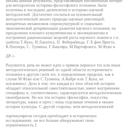
Весьма ценные результаты, представляющие несомненный интерес
для методологии историко-философского познания, были
получены в последние десятилетия и историко-научной
методологией. Достаточно сослаться на основательный
методологический анализ природы научных революций,
конкретных механизмов социокультурной и социально-
экономической детерминации развития научного познания, на
преодоление плоского кумулятивизма и эволюционизма в
построении рациональных моделей роста научного знания и т.п.
(работы Т.Куна, И.Лакатоса, П. Фейерабенда, Г.Х.фон Вригта,
К.Поппера, С. Тулмина, Г.Башляра, М.Вартофского, М.Фуко и
ДР-)-
Разумеется, речь не может идти о прямом переносе тех или иных
методологических решений из одной области исторического
познания в другую (хотя это, в определенных пределах, как в
случае М.Фуко или С.Тулмина, А.Койре или Т.Куна, не
исключено). Дело в том, что каждая из этих областей истории
обладает относительной самостоятельностью, имеет внутреннюю
специфику и, соответственно, характеризуется методологическим
своеобразием. Но все эти истории (философии, искусства,
литературы, науки и проч.) лишь отдельные течения в океане
истории культуры. С другой стороны, хотя методологический
партикуляризм сегодня преобладает в исторических
исследованиях, он все больше обнаруживает свою
ограниченность.2