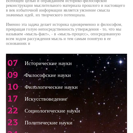
Всеобщей целью и оправданием историко-философской
реконструкции мыслительного материала прошлого и настоящего
в век избыточной информации является уяснение смысла
значимых идей, их творческого потенциала.
Именно эта задача делает историка одновременно и философом,
превращая голую непосредственность утверждения - то, что мы
называем «мысль-факт», - в «мысль-процесс», опосредованную
всем ходом рассуждения мысль и тем самым понятую в ее
основаниях и
07
Исторические науки
09
Философские науки
10
Филологические науки
17
Искусствоведение
22
Социологические науки
23
Политические науки