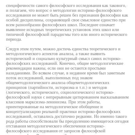
специфичности самого философского исследования как такового,
и полагаем, что вопрос о методологии историко-философского
исследования не может быть решен без признания философии как
особой дисциплины, сохраняющей свое смысловое единство при
всем разнообразии философских школ. Последнее означает
выявление исходных теоретических установок этих школ или
типичной философской парадигмы того или иного исторического
периода.
Следуя этим путем, можно достичь единства теоретического и
методологического аспектов анализа, а также выявить
исторический и социально культурный смысл самих историко-
философских исследований. Конечно, общие методологические
рекомендации важны, если они не остаются простыми
назиданиями. Во всяком случае, в недавнее время был заметным
поток исследований, выполненных под знаком
общеметодологического анализа общеметодологических
принципов (партийности, историзма и т.п.) и методов
(логического, исторического, социологического) историко-
философской науки с непрерывным цитированием высказыванием
классиков марксизма-ленинизма. При этом работы,
ориентированные на методологическое обобщение и
концептуализацию реальной практики историко-философских
исследований, оставались достаточно редкими. Но именно такого
рода работы способствовали бы преодолению имеющегося сегодня
отставания методологического обеспечения историко-
философского исследования от запросов философской