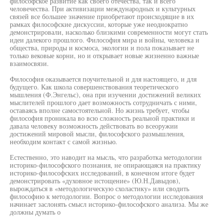
философское развитие как своего отечества, так и всего
человечества. При активизации международных и культурных
связей все большее значение приобретают происходящие в их
рамках философские дискуссии, которые уже неоднократно
демонстрировали, насколько близкими современности могут стать
идеи далекого прошлого. Философия мира и войны, человека и
общества, природы и космоса, экологии и пола показывает не
только вековые корни, но и открывает новые жизненно важные
взаимосвязи.
Философия оказывается поучительной и для настоящего, и для
будущего. Как школа совершенствования теоретического
мышления (Ф.Энгельс), она при изучении достижений великих
мыслителей прошлого дает возможность сотрудничать с ними,
оставаясь вполне самостоятельной. Но жизнь требует, чтобы
философия проникала во всю сложность реальной практики и
давала человеку возможность действовать во всеоружии
достижений мировой мысли, философского размышления,
необходим контакт с самой жизнью.
Естественно, это наводит на мысль, что разработка методологии
историко-философского познания, не опирающаяся на практику
историко-философских исследований, в конечном итоге будет
демонстрировать «духовное истощение» (Ю.Н.Давыдов),
вырождаться в «методологическую схоластику» или сводить
философию к методологии. Вопрос о методологии исследования
начинает заслонять смысл историко-философского анализа. Мы же
должны думать о