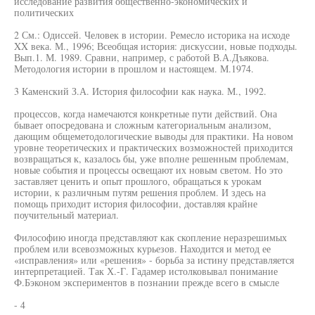
исследование развития общественно-экономических и
политических
2 См.: Одиссей. Человек в истории. Ремесло историка на исходе
XX века. М., 1996; Всеобщая история: дискуссии, новые подходы.
Вып.1. М. 1989. Сравни, например, с работой В.А.Дъякова.
Методология истории в прошлом и настоящем. М.1974.
3 Каменский З.А. История философии как наука. М., 1992.
процессов, когда намечаются конкретные пути действий. Она
бывает опосредована и сложным категориальным анализом,
дающим общеметодологические выводы для практики. На новом
уровне теоретических и практических возможностей приходится
возвращаться к, казалось бы, уже вполне решенным проблемам,
новые события и процессы освещают их новым светом. Но это
заставляет ценить и опыт прошлого, обращаться к урокам
истории, к различным путям решения проблем. И здесь на
помощь приходит история философии, доставляя крайне
поучительный материал.
Философию иногда представляют как скопление неразрешимых
проблем или всевозможных курьезов. Находится и метод ее
«исправления» или «решения» - борьба за истину представляется
интерпретацией. Так Х.-Г. Гадамер истолковывал понимание
Ф.Бэконом экспериментов в познании прежде всего в смысле
- 4