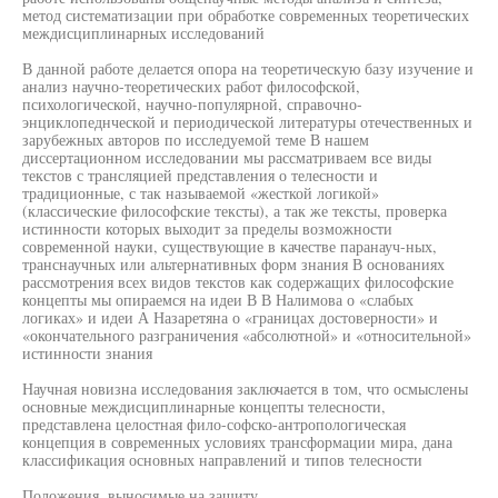
метод систематизации при обработке современных теоретических
междисциплинарных исследований
В данной работе делается опора на теоретическую базу изучение и
анализ научно-теоретических работ философской,
психологической, научно-популярной, справочно-
энциклопеднческой и периодической литературы отечественных и
зарубежных авторов по исследуемой теме В нашем
диссертационном исследовании мы рассматриваем все виды
текстов с трансляцией представления о телесности и
традиционные, с так называемой «жесткой логикой»
(классические философские тексты), а так же тексты, проверка
истинности которых выходит за пределы возможности
современной науки, существующие в качестве паранауч-ных,
транснаучных или альтернативных форм знания В основаниях
рассмотрения всех видов текстов как содержащих философские
концепты мы опираемся на идеи В В Налимова о «слабых
логиках» и идеи А Назаретяна о «границах достоверности» и
«окончательного разграничения «абсолютной» и «относительной»
истинности знания
Научная новизна исследования заключается в том, что осмыслены
основные междисциплинарные концепты телесности,
представлена целостная фило-софско-антропологическая
концепция в современных условиях трансформации мира, дана
классификация основных направлений и типов телесности
Положения, выносимые на защиту