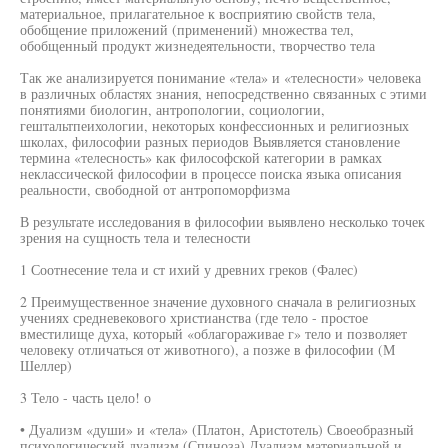
материальное, прилагательное к восприятию свойств тела,
обобщение приложений (применений) множества тел,
обобщенный продукт жизнедеятельности, творчество тела
Так же анализируется понимание «тела» и «телесности» человека
в различных областях знания, непосредственно связанных с этими
понятиями биологин, антропологии, социологии,
гештальтпеихологии, некоторых конфессионных и религиозных
школах, философии разных периодов Выявляется становление
термина «телесность» как философской категории в рамках
неклассической философии в процессе поиска языка описания
реальности, свободной от антропоморфизма
В результате исследования в философии выявлено несколько точек
зрения на сущность тела и телесности
1 Соотнесение тела и ст ихий у древних греков (Фалес)
2 Преимущественное значение духовного сначала в религиозных
учениях средневекового христианства (где тело - простое
вместилище духа, который «облагораживае г» тело и позволяет
человеку отличаться от животного), а позже в философии (М
Шеллер)
3 Тело - часть цело! о
• Дуализм «души» и «тела» (Платон, Аристотель) Своеобразный
психологический дуализм (Спиноза) Дуализм материальной и