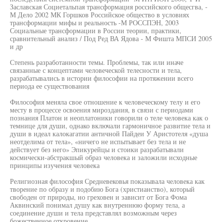
Заславская Социетальпая трансформация российского общесгва, -
М Дело 2002 МК Горшков Российское общество в условиях
трансформации мифы и реальность -М РОССПЭН, 2003
Социальные трансформации в России теории, практики,
сравнительный анализ / Под Ред ВА Ядова - М Фишта МПСИ 2005
и др
Степень разработанности темы. Проблемы, так или иначе
связанные с концептами человеческой телесности и тела,
разрабатывались в истории философии на протяжении всего
периода ее существования
Философия меняла свое отношение к человеческому телу и его
месту в процессе освоения мироздания, в связи с периодами
познания Платон и неоплатоники говорили о теле человека как о
темнице для души, однако включали гармоничное развитие тела и
души в идеал калокагатии античной Пайдеи У Аристотеля «душа
неотделима от тела», «ничего не испытывает без тела и не
действует без него» Эпикурейцы и стоики разрабатывали
космически-абстракшый образ человека и заложили исходные
принципы изучения человека
Религиозная философия Средневековья показывала человека как
творение по образу и подобию Бога (христианство), который
свободен от природы, но греховен и зависит от Бога Фома
Аквинский понимал душу как внутреннюю форму тела, а
соединение души и тела представлял возможным через
божественное откровение