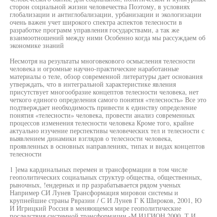
сторон социальной жизни человечества Поэтому, в условиях
глобализации и антиглобализации, урбанизации и экологизации
очень важен учет широкого спектра аспектов телесности в
разработке программ управления государствами, а так же
взаимоотношений между ними Особенно когда мы рассуждаем об
экономике знаний
Несмотря на результаты многовекового осмысления телесности
человека и огромные научно-практические наработанные
материалы о теле, обзор современной литературы дает основания
утверждать, что в интегральной характеристике явления
присутствует многообразие концептов телесности человека, нет
четкого единого определения самого понятия «телесность» Все это
подтверждает необходимость привести к единству определение
понятия «телесности» человека, провести анализ современных
процессов изменения телесности человека Кроме того, крайне
актуально изучение перспективы человеческих тел и телесности с
выявлением динамики взглядов о телесности человека,
проявленных в основных направлениях, типах и видах концептов
телесности
1 ]ема кардинальных перемен и трансформации в том числе
геополитических социальных структур общества, общественных,
рыночных, !ендерных и пр разрабатывается рядом ученых
Например СИ Лунев Трансформация мировои системы и
крупнейшие страны Рвразии / С И Лунев Г К Широков, 2001, Ю
И Игрицкий Россия в меняющемся мире геополитические
последствия системной трансформации -М И1ГИОН 2000, Т И