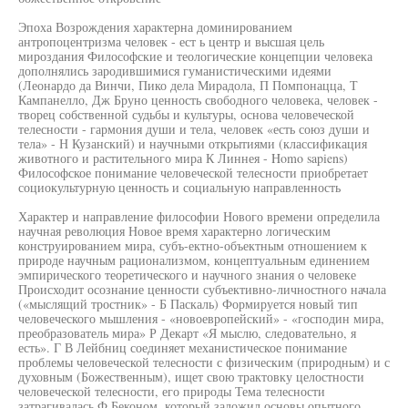
Эпоха Возрождения характерна доминированием
антропоцентризма человек - ест ь центр и высшая цель
мироздания Философские и теологические концепции человека
дополнялись зародившимися гуманистическими идеями
(Леонардо да Винчи, Пико дела Мирадола, П Помпонацца, Т
Кампанелло, Дж Бруно ценность свободного человека, человек -
творец собственной судьбы и культуры, основа человеческой
телесности - гармония души и тела, человек «есть союз души и
тела» - Н Кузанский) и научными открытиями (классификация
животного и растительного мира К Линнея - Homo sapiens)
Философское понимание человеческой телесности приобретает
социокультурную ценность и социальную направленность
Характер и направление философии Нового времени определила
научная революция Новое время характерно логическим
конструированием мира, субъ-ектно-объектным отношением к
природе научным рационализмом, концептуальным единением
эмпирического теоретического и научного знания о человеке
Происходит осознание ценности субъективно-личностного начала
(«мыслящий тростник» - Б Паскаль) Формируется новый тип
человеческого мышления - «новоевропейский» - «господин мира,
преобразователь мира» Р Декарт «Я мыслю, следовательно, я
есть». Г В Лейбниц соединяет механистическое понимание
проблемы человеческой телесности с физическим (природным) и с
духовным (Божественным), ищет свою трактовку целостности
человеческой телесности, его природы Тема телесности
затрагивалась Ф Беконом, который заложил основы опытного