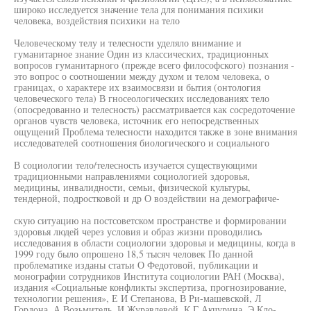
широко исследуется значение тела для понимания психики
человека, воздействия психики на тело
Человеческому телу и телесности уделяло внимание и
гуманитарное знание Один из классических, традиционных
вопросов гуманитарного (прежде всего философского) познания -
это вопрос о соотношении между духом и телом человека, о
границах, о характере их взаимосвязи и бытия (онтология
человеческого тела) В гносеологических исследованиях тело
(опосредованно и телесность) рассматривается как сосредоточение
органов чувств человека, источник его непосредственных
ощущений Проблема телесности находится также в зоне внимания
исследователей соотношения биологического и социального
В социологии тело/телесность изучается существующими
традиционными направлениями социологией здоровья,
медицины, инвалидности, семьи, физической культуры,
тендерной, подростковой и др О воздействии на демографиче-
скую ситуацию на постсоветском пространстве и формировании
здоровья людей через условия и образ жизни проводились
исследования в области социологии здоровья и медицины, когда в
1999 году было опрошено 18,5 тысяч человек По данной
проблематике изданы статьи О Федотовой, публикации и
монографии сотрудников Института социологии РАН (Москва),
издания «Социальные конфликты экспертиза, прогнозирование,
технологии решения», Е И Степанова, В Ри-машевской, Л
Гордона, А Возьмитель, И Журавлевой, К Г Акчурина, Э Кло-