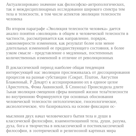
Актуализировано значение как философско-антропологических,
так и междисциплинарных исследовании широкого спектра тем
тела и телесности, в том числе аспектов эволюции телесности
человека
Во втором параграфе «Эволюция телесности человека» дается
анализ понятия «эволюция» в общем и человеческой телесности в
частности, рассматривается как направление, порядок,
закономерности изменения, как результат более или менее
длительных изменений ее предшествующего состояния, в более
узком смысле - представление о медленных, постепенных
количественных изменений в отличие от революционных
В доклассический период наиболее общая тенденция
интересующей нас эволюции прослеживалась от диссоциирования
процессов на разные субстанции (Сократ, Платон, Августин
Блаженный, Р Декарт) к ассоциированию их в единое целое
(Аристотель, Фома Аквинский, Б Спиноза) Происходила длите
1ьная эволюция смещения сферы внешней жизни тела/телесности
во внутреннюю Формируются три основных обоснования
человеческой телесности онтологическое, гносеологическое,
аксиологическое, что базировалось на основе фиксации ос-
мысления двух начал человеческого бытия тела и души в
классической философии, взаимоотношений тела, души, разума,
духа, бога и творчества в неклассической и постнеклассической
философии, в эзотерической и религиозной картинах мира