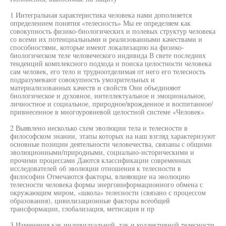
1 Интегральная характеристика человека нами дополняется
определением понятия «телесность» Мы ее определяем как
совокупность физико-биологических и полевых структур человека
со всеми их потенциальными и реализованными качествами и
способностями, которые имеют локализацию на физико-
биологическом теле человеческого индивида В свете последних
тенденций комплексного подхода и поиска целостности человека
сам человек, его тело и трудноотделимая от него его телесность
подразумевают совокупность умозрительных и
материализованных качеств и свойств Они объединяют
биологическое и духовное, интеллектуальное и эмоциональное,
личностное и социальное, природное/врожденное и воспитанное/
привнесенное в многоуровневой целостной системе «Человек»
2 Выявлено несколько схем эволюции тела и телесности в
философском знании, этапы которых на наш взгляд характеризуют
основные позиции деятельности человечества, связаны с общими
эволюционными/природными, социально-историческими и
прочими процессами Даются классификации современных
исследователей об эволюции отношения к телесности в
философии Отмечаются факторы, влияющие на эволюцию
телесности человека формы энергоинформационного обмена с
окружающим миром, «школа» телесности (связано с процессом
образования), цивилизационные факторы всеобщей
трансформации, глобализация, метисация и пр
3 Изменения как индивидуальной, так и коллективной телесности