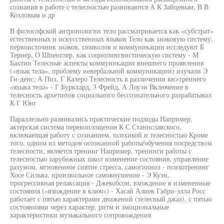
сознания в работе с телесностью развиваются А К Зайцевым, В В
Козловым и др
В философской антропологии тело рассматривается как «субстрат»
естественных и искусственных языков Тело как знаковую систему,
первоисточник знаков, символов и коммуникации исследуют Б
Тернер, О Шпенглер, как социолингвистическую систему - М
Бахтин Телесные аспекты коммуникации внешнего проявления
(«язык тела», проблему невербальной коммуникации) изучали Э
Ги-денс, А Пиз, Г Калеро Телесность в различении вн>треннего
«языка тела» - Г Буркхард, 3 Фрейд, А Лоуэн Включение в
телесность архетипов социального бессознательного разрабатывал
К Г Юнг
Параллельно развивались практические подходы Например,
актерская система перевоплощения К С Станиславского,
включающая работу с сознанием, психикой и телесностью Кроме
того, одним из методов осознанной работы/обучения посредством
телесности, является тренинг Например, тренинги работы с
телесностью зарубежных школ изменение состояния, управление
разумом, мгновенное снятие стресса, самогипноз - психотренинг
Хосе Сильва, произвольное самовнушение - Э Куэн,
прогрессивная релаксация - Джекобсон, вхождение в измененные
состояния («вхождение в ключ») - Хасай Алиев Габри-элла Росс
работает с пятью характерами движений (телесный джаз), с пятью
состояниями через характер, ритм и эмоциональные
характеристики музыкального сопровождения