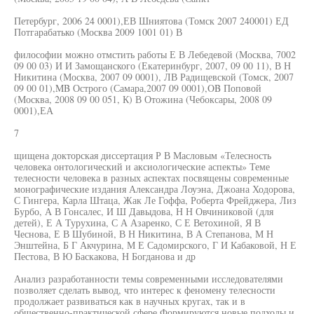
Петербург, 2006 24 0001),ЕВ Шниятова (Томск 2007 240001) ЕД
Потгарабатько (Москва 2009 1001 01) В
философии можно отмстить работы Е В Лебедевой (Москва, 7002
09 00 03) И И Замощанского (Екатеринбург, 2007, 09 00 11), В Н
Никитина (Москва, 2007 09 0001), ЛВ Радищевской (Томск, 2007
09 00 01),MB Острого (Самара,2007 09 0001),OB Поповой
(Москва, 2008 09 00 051, К) В Отожина (Чебоксары, 2008 09
0001),ЕА
7
щищена докторская диссертация Р В Масловым «Телесность
человека онтологический и аксиологические аспекты» Теме
телесности человека в разных аспектах посвящены современные
монографические издания Александра Лоуэна, Джоана Ходорова,
С Гингера, Карла Штаца, Жак Ле Гоффа, Роберта Фрейджера, Лиз
Бурбо, А В Гонсалес, И Ш Давыдова, Н Н Овчиниковой (для
детей), Е А Турухина, С А Азаренко, С Е Ветохиной, Я В
Чеснова, Е В Шубиной, В Н Никитина, В А Степанова, М Н
Энштейна, Б Г Акчурина, М Е Садомирского, Г И Кабаковой, Н Е
Пестова, В Ю Баскакова, Н Богданова и др
Анализ разработанности темы современными исследователями
позволяет сделать вывод, что интерес к феномену телесности
продолжает развиваться как в научных кругах, так и в
общественно-практической сфере Формируются новые подходы и