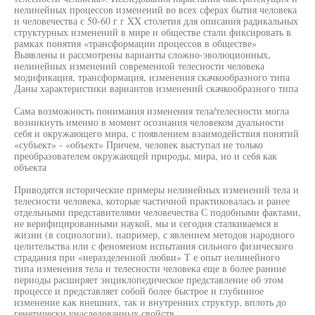
нелинейных процессов изменений во всех сферах бытия человека
и человечества с 50-60 г г XX столетия для описания радикальных
структурных изменений в мире и обществе стали фиксировать в
рамках понятия «трансформации процессов в обществе»
Выявлены и рассмотрены варианты сложно-эволюционных,
нелинейных изменений современной телесности человека
модификация, трансформация, изменения скачкообразного типа
Даны характеристики вариантов изменений скачкообразного типа
Сама возможность понимания изменения тела/телесности могла
возникнуть именно в момент осознания человеком дуальности
себя и окружающего мира, с появлением взаимодействия понятий
«субъект» - «объект» Причем, человек выступал не только
преобразователем окружающей природы, мира, но и себя как
объекта
Приводятся исторические примеры нелинейных изменений тела и
телесности человека, которые частичной практиковалась и ранее
отдельными представителями человечества С подобными фактами,
не верифицированными наукой, мы и сегодня сталкиваемся в
жизни (в социологии), например, с явлением методов народного
целительства или с феноменом испытания сильного физического
страдания при «неразделенной любви» Т е опыт нелинейного
типа изменения тела и телесности человека еще в более ранние
периоды расширяет энциклопедическое представление об этом
процессе и представляет собой более быстрое и глубинное
изменение как внешних, так и внутренних структур, вплоть до
генетически унаследованных свойств