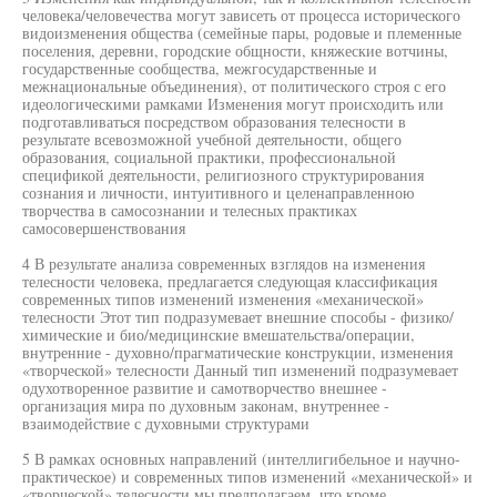
человека/человечества могут зависеть от процесса исторического
видоизменения общества (семейные пары, родовые и племенные
поселения, деревни, городские общности, княжеские вотчины,
государственные сообщества, межгосударственные и
межнациональные объединения), от политического строя с его
идеологическими рамками Изменения могут происходить или
подготавливаться посредством образования телесности в
результате всевозможной учебной деятельности, общего
образования, социальной практики, профессиональной
спецификой деятельности, религиозного структурирования
сознания и личности, интуитивного и целенаправленною
творчества в самосознании и телесных практиках
самосовершенствования
4 В результате анализа современных взглядов на изменения
телесности человека, предлагается следующая классификация
современных типов изменений изменения «механической»
телесности Этот тип подразумевает внешние способы - физико/
химические и био/медицинские вмешательства/операции,
внутренние - духовно/прагматические конструкции, изменения
«творческой» телесности Данный тип изменений подразумевает
одухотворенное развитие и самотворчество внешнее -
организация мира по духовным законам, внутреннее -
взаимодействие с духовными структурами
5 В рамках основных направлений (интеллигибельное и научно-
практическое) и современных типов изменений «механической» и
«творческой» телесности мы предполагаем, что кроме