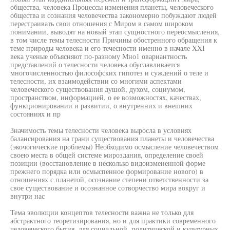
общества, человека Процессы изменения планеты, человеческого
общества и сознания человечества закономерно побуждают людей
перестраивать свои отношения с Миром в самом широком
понимании, выводят на новый этап сущностного переосмысления,
в том числе темы телесности Причины обостренного обращения к
теме природы человека и его течесности именно в начале XXI
века ученые объясняют по-разному Мно1 овариантность
представлений о телесности человека обуславливается
многочисленностью философских гипотез и суждений о теле и
телесности, их взаимодействии со многими аспектами
человеческого существования душой, духом, социумом,
пространством, информацией, о ее возможностях, качествах,
функционировании и развитии, о внутренних и внешних
состояниях и пр
Значимость темы телесности человека выросла в условиях
балансирования на грани существования планеты и человечества
(экочогические проблемы) Необходимо осмысление человечеством
своею места в общей системе мироздания, определение своей
позиции (восстановление в несколько видоизмененной форме
прежнего порядка или осмыспенное формирование нового) в
отношениях с планетой, осознание степени ответственности за
свое существование и осознанное сотворчество мира вокруг и
внутри нас
Тема эволюции концептов телесности важна не только для
абстрактного теоретизирования, но и для практики современного
человеческого бытия, для социальной, политической и культурных