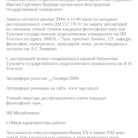
Максим Сергеевич Ведущая организация Белгородский
государственный университет
Защита состоится декабря 2009г в 10-00 часов на заседании
диссертационного совета ДМ 212 270 02 по защите диссертаций
на соискание ученой степени кандидата философских наук при
Тульском государственном педагогическом университете им JIН
Толстого по адресу 300026, г Тула, проспект Ленина, 125, кафедра
философии, культурологи, прикладной этики, религиоведения и
теологии им А С Хомякова
С диссертацией можно ознакомиться в научной библиотеке
Тульского государственного педагогического университета им JI Н
Толстого
Автореферат разослан ¿¿Уноября 2009г
Автореферат размещен на сайте, www tspu tula.ru
Ученый секретарь диссертационного совета кандидат
философских наук,
НН Михайлюкова
I Общая характеристика работы.
Актуальность темы исследования Конец XX и начало XXI века -
новый этап кардинальных перемен и трансформации1 мира,