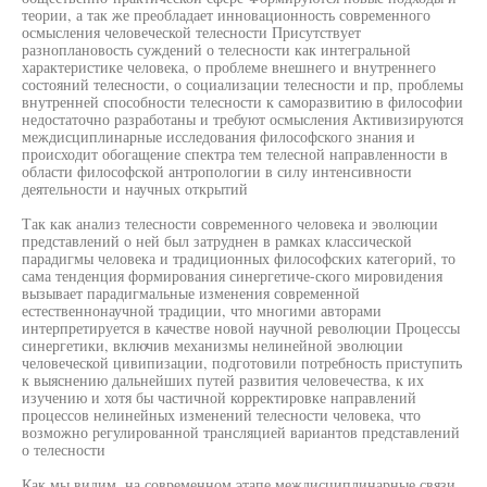
теории, а так же преобладает инновационность современного
осмысления человеческой телесности Присутствует
разноплановость суждений о телесности как интегральной
характеристике человека, о проблеме внешнего и внутреннего
состояний телесности, о социализации телесности и пр, проблемы
внутренней способности телесности к саморазвитию в философии
недостаточно разработаны и требуют осмысления Активизируются
междисциплинарные исследования философского знания и
происходит обогащение спектра тем телесной направленности в
области философской антропологии в силу интенсивности
деятельности и научных открытий
Так как анализ телесности современного человека и эволюции
представлений о ней был затруднен в рамках классической
парадигмы человека и традиционных философских категорий, то
сама тенденция формирования синергетиче-ского мировидения
вызывает парадигмальные изменения современной
естественнонаучной традиции, что многими авторами
интерпретируется в качестве новой научной революции Процессы
синергетики, включив механизмы нелинейной эволюции
человеческой цивипизации, подготовили потребность приступить
к выяснению дальнейших путей развития человечества, к их
изучению и хотя бы частичной корректировке направлений
процессов нелинейных изменений телесности человека, что
возможно регулированной трансляцией вариантов представлений
о телесности
Как мы видим, на современном этапе междисциплинарные связи