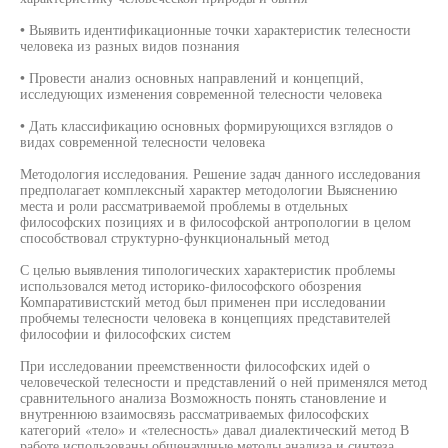
• Выявить идентификационные точки характеристик телесности
человека из разных видов познания
• Провести анализ основных направлений и концепций,
исследующих изменения современной телесности человека
• Дать классификацию основных формирующихся взглядов о
видах современной телесности человека
Методология исследования. Решение задач данного исследования
предполагает комплексный характер методологии Выяснению
места и роли рассматриваемой проблемы в отдельных
философских позициях и в философской антропологии в целом
способствовал структурно-функциональный метод
С целью выявления типологических характеристик проблемы
использовался метод историко-философского обозрения
Компаративистский метод был применен при исследовании
пробчемы телесности человека в концепциях представителей
философии и философских систем
При исследовании преемственности философских идей о
человеческой телесности и представлений о ней применялся метод
сравнительного анализа Возможность понять становление и
внутреннюю взаимосвязь рассматриваемых философских
категорий «тело» и «телесность» давал диалектический метод В
работе использованы общенаучные методы анализа и синтеза,