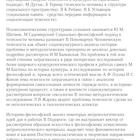
подходе), М Дуглас, Б Тернер (телесность человека в структуре
социального пространства), Я К Ребане, В Б Устьянцев
(социальная память - средство передачи информации в
социализации телесности)
Психосоматическими структурами сознания занимается Ю М
Шитков, М Садомирский Социально-философский подход к
телесности человека развивает В Пономарчук Человеческую
телесность как объект социокультурного анализа (история
проблемы и методологические принципы ее анализа) довольно
подробно рассмотрела И М Быховская Эта проблема в той или
иной степени затрагивалась в ряде интересных исследований
более широкого культурологического профиля в работах самого М
М Бахтина по истории культуры, в исследованиях по истории
философской и, прежде всего эстетической мысли А Ф Лосева И С
Коном тема телесности затрагивается в связи с анализом
формирования самосознания личности (прежде всего, в историко-
культурном процессе), а также в контексте социокультурного
рассмотрения вопросов сексологии В логико-методологическом
исследовании Л В Жарова акцент проблемы телесности сделан на
ее онтологических и гносеологических аспектах
Историко-философский анализ некоторых антропологических
идей дан в работах В Подороги, где он выстраивает вектор от
рассмотрения образцов искусства к философскому осмыслению
антропологического материала, выделяет тему феноменологии
кожи и касания Постпостнсклассическое и творческое направления
работы с телесностью и методы использования расширенного