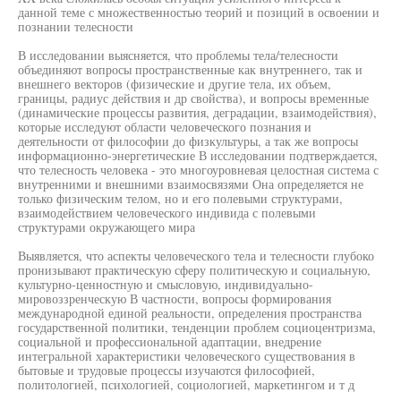
данной теме с множественностью теорий и позиций в освоении и
познании телесности
В исследовании выясняется, что проблемы тела/телесности
объединяют вопросы пространственные как внутреннего, так и
внешнего векторов (физические и другие тела, их объем,
границы, радиус действия и др свойства), и вопросы временные
(динамические процессы развития, деградации, взаимодействия),
которые исследуют области человеческого познания и
деятельности от философии до физкультуры, а так же вопросы
информационно-энергетические В исследовании подтверждается,
что телесность человека - это многоуровневая целостная система с
внутренними и внешними взаимосвязями Она определяется не
только физическим телом, но и его полевыми структурами,
взаимодействием человеческого индивида с полевыми
структурами окружающего мира
Выявляется, что аспекты человеческого тела и телесности глубоко
пронизывают практическую сферу политическую и социальную,
культурно-ценностную и смысловую, индивидуально-
мировоззренческую В частности, вопросы формирования
международной единой реальности, определения пространства
государственной политики, тенденции проблем социоцентризма,
социальной и профессиональной адаптации, внедрение
интегральной характеристики человеческого существования в
бытовые и трудовые процессы изучаются философией,
политологией, психологией, социологией, маркетингом и т д