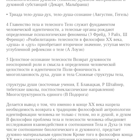
духовной субстанций (Декарт, Мальбранш)
• Триада тело-душа-дух, тело-душа-сознание (Августин, Гегель)
4 Главенство тела и телесного Тело служит фундаментом
человеческой идентичности, а телесные органы рождают
определенные психологические феномены (3 Фрейд, 3 Райх, Ш
Ференци) «Реабилитация» телесности в философии XX века,
«душа» и «дух» приобретают вторичное значение, уступая место
углубленной рефлексии о теле (А Лоуэн)
5 Целостное осознание телесности Возврат духовности
неоспоримой роли и смысла в определении человеческой
целостности и идентичности Поли-фоничность и
многоплановость духа, души и тела Сложные структуры тела,
структуры души (восточные учения, Е Блавацкая, Р Штайнер,
тибетские школы, постпостнеклассические направления)
Многоструктурность единого (В Подорога)
Делается вывод о том, что именно в конце XX века назрела
необходимость возврата к традициям философской антропологии
идентификации человека не только с телом, но и душой, и духом
В философии проблема тела и телесности человека объединяет
исследования взаимодействия и соотношения Тела и Духа (в том
числе соотношение биологического и духовного), предстает
духовно-материальным единством Кроме того в философии конца
XX века сложилась особая ситуация усиленного интереса к