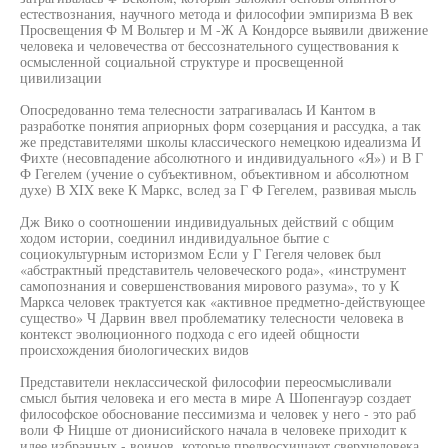
естествознания, научного метода и философии эмпиризма В век
Просвещения Ф М Вольтер и М -Ж А Кондорсе выявили движение
человека и человечества от бессознательного существования к
осмысленной социальной структуре и просвещенной
цивилизации
Опосредованно тема телесности затрагивалась И Кантом в
разработке понятия априорных форм созерцания и рассудка, а так
же представителями школы классического немецкою идеализма И
Фихте (несовпадение абсолютного и индивидуального «Я») и В Г
Ф Гегелем (учение о субъективном, объективном и абсолютном
духе) В XIX веке К Маркс, вслед за Г Ф Гегелем, развивая мысль
Дж Вико о соотношении индивидуальных действий с общим
ходом истории, соединил индивидуальное бытие с
социокультурным историзмом Если у Г Гегеля человек был
«абстрактный представитель человеческого рода», «инструмент
самопознания и совершенствования мирового разума», то у К
Маркса человек трактуется как «активное предметно-действующее
существо» Ч Дарвин ввел проблематику телесности человека в
контекст эволюционного подхода с его идеей общности
происхождения биологических видов
Представители неклассической философии переосмысливали
смысл бытия человека и его места в мире А Шопенгауэр создает
философское обоснование пессимизма и человек у него - это раб
воли Ф Ницше от дионисийского начала в человеке приходит к
идее избранных - воинов, которые предвосхищают сверхчеловека