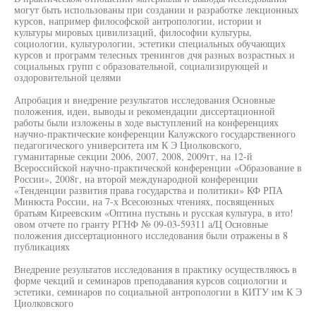
могут быть использованы при создании и разработке лекционных
курсов, например философской антропологии, истории и
культуры мировых цивилизаций, философии культуры,
социологии, культурологии, эстетики специальных обучающих
курсов и программ телесных тренингов дчя разных возрастных и
социальных групп с образовательной, социализирующей и
оздоровительной целями
Апробация и внедрение результатов исследования Основные
положения, идеи, выводы и рекомендации диссертационной
работы были изложены в ходе выступлений на конференциях
научно-практические конференции Калужского государственного
педагогического университета им К Э Циолковского,
гуманитарные секции 2006, 2007, 2008, 2009гг, на 12-й
Всероссийской научно-практической конференции «Образование в
России», 2008г, на второй международной конференции
«Тенденции развития права государства и политики» КФ РПА
Минюста России, на 7-х Всесоюзных чтениях, посвященных
братьям Киреевским «Оптина пустынь и русская культура, в ито!
овом отчете по гранту РГНФ № 09-03-59311 а/Ц Основные
положения диссертационного исследования были отражены в 8
публикациях
Внедрение результатов исследования в практику осуществляюсь в
форме чекций и семинаров преподавания курсов социологии и
эстетики, семинаров по социальной антропологии в КИТУ им К Э
Циолковского