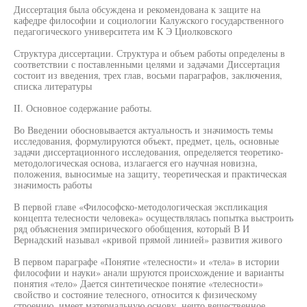
Диссертация была обсуждена и рекомендована к защите на
кафедре философии и социологии Калужского государственного
педагогического университета им К Э Циолковского
Структура диссертации. Структура и объем работы определены в
соответствии с поставленными целями и задачами Диссертация
состоит из введения, трех глав, восьми параграфов, заключения,
списка литературы
II. Основное содержание работы.
Во Введении обосновывается актуальность и значимость темы
исследования, формулируются объект, предмет, цель, основные
задачи диссертационного исследования, определяется теоретико-
методологическая основа, излагаегся его научная новизна,
положения, выносимые на защиту, теоретическая и практическая
значимость работы
В первой главе «Философско-методологическая экспликация
концепта телесности человека» осуществлялась попытка выстроить
ряд объяснения эмпирического обобщения, который В И
Вернадский называл «кривой прямой линией» развития живого
В первом параграфе «Понятие «телесности» и «тела» в истории
философии и науки» анали шруются происхождение и варианты
понятия «тело» Дается синтетическое понятие «телесности»
свойство и состояние телесного, относится к физическому
строению, имеет материальную основу, нечто вещественное,