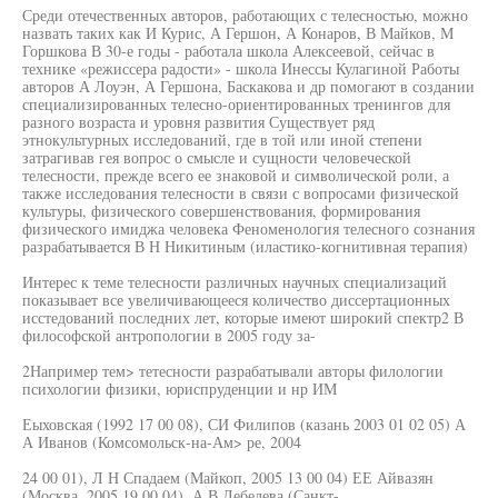
Среди отечественных авторов, работающих с телесностью, можно
назвать таких как И Курис, А Гершон, А Конаров, В Майков, М
Горшкова В 30-е годы - работала школа Алексеевой, сейчас в
технике «режиссера радости» - школа Инессы Кулагиной Работы
авторов А Лоуэн, А Гершона, Баскакова и др помогают в создании
специализированных телесно-ориентированных тренингов для
разного возраста и уровня развития Существует ряд
этнокультурных исследований, где в той или иной степени
затрагивав гея вопрос о смысле и сущности человеческой
телесности, прежде всего ее знаковой и символической роли, а
также исследования телесности в связи с вопросами физической
культуры, физического совершенствования, формирования
физического имиджа человека Феноменология телесного сознания
разрабатывается В Н Никитиным (иластико-когнитивная терапия)
Интерес к теме телесности различных научных специализаций
показывает все увеличивающееся количество диссертационных
исстедований последних лет, которые имеют широкий спектр2 В
философской антропологии в 2005 году за-
2Например тем> тетесности разрабатывали авторы филологии
психологии физики, юриспруденции и нр ИМ
Еыховская (1992 17 00 08), СИ Филипов (казань 2003 01 02 05) А
А Иванов (Комсомольск-на-Ам> ре, 2004
24 00 01), Л Н Спадаем (Майкоп, 2005 13 00 04) ЕЕ Айвазян
(Москва, 2005 19 00 04), А В Лебедева (Санкт-