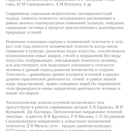
гюва, Ю М Скоморовского, А М Изуткина, и др
Современная социальная антропология (эволюционистский
подход) элементы телесности опосредованно рассматривает в
рамках анализа социокультурных изменений (культура, поведение,
социальные системы) в процессе приспособления к разнообразию
природных условий
Изменение отношения социума к человеческой телесности и телу,
рост или спад ценности человеческой телесности всегда имели
отражение в культуре, различных видах искусства, способствовали
возникновению новых жанров, стилей и направлений Все виды
искусства, изображающие, описывающие телесность человека,
или констатируют, или моделируют отношение к телесности
человека в данный период развития человечества и социума
Телесность с древнейших времен изучается эстетикой в ракурсе
духовно-практической деятельности, этикой -в рамках морали
норм, представлений, правил поведения людей На современном
этапе формируются новые направления деятельности человека и
новый тип морали
Аксиологические аспекты изучения человеческого тела
присутствуют в работах современных авторов А В Баранова, М И
Куликовой, Дж Пасомора. Онтологическое направление телесной
тематики - в работах В II Круткипа, Р В Маслова, С П Позднеевой
Социокультурное направление в осмыслении человеческой
телесности Д В Михель (тело - продукт развития культуры),
ПДТшценко (модели телесности в культурно-историческом