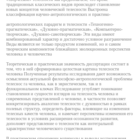
традиционных классических видов происходит становление
новых концептов человеческой телесности Выстроена
классификация научно-антропологических и практико-
антропологических парадигм и телесности «Техногенно-
прагматическая», «Духовно-прагматическая», «Компьютерно-
творческая», «Духовно-самотворческая» Эти виды имеют
комбинированный характер и достаточно условное разграничение
Виды являются не только продуктом изменений, но и самим
творческим компонентом ближайших эволюционных перспектив
человека и человечества
Теоретическая и практическая значимость диссертации состоит в
том, что в ней сформирована целостная картина телесности
человека Полученные результаты исследования дают возможность
осмысления актуальной философско-антропологической проблемы
телеснос га человека, как в эвристическом, так и в
функциональном ключах Исследование углубляет понимание
становления и сущности взглядов на телесность человека и
современных представлений о человеке, в частности позволяет
конкретизировать аналогию телесности с духовностью в рамках
полевых структур, определить факторы, влияющие на изменения
телесных качеств человека, и намечает перспективы изменения его
телесности в условиях расширения осознанности развития,
дополняет представление о телесности как интегральной
характеристике человеческого существования
В практическом отношении материалы и выводы исспедования