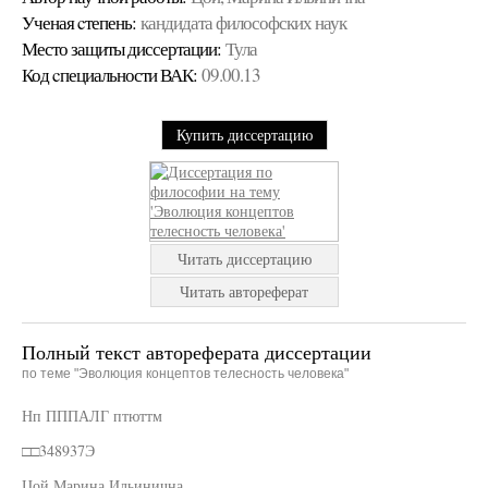
Ученая cтепень:
кандидата философских наук
Место защиты диссертации:
Тула
Код cпециальности ВАК:
09.00.13
Купить диссертацию
Читать диссертацию
Читать автореферат
Полный текст автореферата диссертации
по теме "Эволюция концептов телесность человека"
Нп ПППАЛГ птюттм
□□348937Э
Цой Марина Ильинична