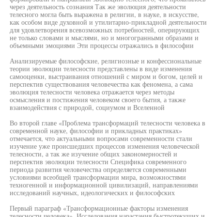
через деятельность сознания Так же эволюция деятельности
телесного могла быть выражена в религии, в науке, в искусстве,
как особом виде духовной и утилитарно-прикладной деятельности
для удовлетворения всевозможных потребностей, оперирующих
не только словами и мыслями, но и многогранными образами и
объемными эмоциями Эти процессы отражались в философии
Анализируемые философские, религиозные и конфессиональные
теории эволюции телесности представлены в виде изменения
самооценки, выстраивания отношений с миром и богом, целей и
перспектив существования человечества как феномена, а сама
эволюция телесности человека отражается через методы
осмысления и постижения человеком своего бытия, а также
взаимодействия с природой, социумом и Вселенной
Во второй главе «Проблема трансформаций телесности человека в
современной науке, философии и прикладных практиках»
отмечается, что актуальными вопросами современности стали
изучение уже происшедших процессов изменения человеческой
телесности, а так же изучение общих закономерностей и
перспектив эволюции телесности Специфика современного
периода развития человечества определяется современными
условиями всеобщей трансформации мира, возможностями
техногенной и информационной цивилизаций, направлениями
исследований научных, идеологических и философских
Первый параграф «Трансформационные факторы изменения
телесности человека». Исследования нарастания быстротекущих и