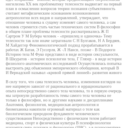
нигилизма XX век проблематику телесности выдвигает на первый
план в осмыслении вопросов теории познания субъективность
считают метафизическим основанием возникновения
антропологии всех видов и направлений, утверждают, что
отношение человека к сущему изменяет самого человека, а сам
человек стремится стать частью технических систем В философии
в общем плане проблемы телесности рассматривались Ж П
Сартром У М Бубера человек - «пришелец и одиночка» Тему
телесности так или иначе затрагивали С Н Булгаков, Н А Бердяев,
М Хайдеггер Феноменологический подход прорабатывается в
работах Ж Батая, Э Гуссерля, Ж -Л Нанси, позже - В Подороги
Историю тела М Фуко представил в виде истории сексуальности,
В Шкуратов - истории психологии тела, Г Глязер - в виде истории
физиолого-анатомических исследований Осуществлялась попытка
выстроить ряд объяснения эмпирического обобщения, который В
И Вернадский называл «кривой прямой линией» развития живого
В силу того, что сама телесность человека, изменения взглядов на
нее напрямую зависит от рационального и иррационального
опыта непосредственно самого тела человека, то в первую очередь
мы затронули разработанность темы самого тела человека не
только в философии, но и другими науками и дисциплинами
Анатомия, физиология, медицинская антропология и
биомеханика накопили огромный материал о теле как
биологическом природном фундаменте человеческого
существования Непосредственно с физическим телом работают
медицина, спорт и физическая культура В психофизиологии
изучается связь психики и физиологии (ЦНС), а в психосоматике