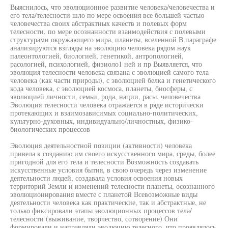
Выяснилось, что эволюционное развитие человека/человечества и
его тела/телесности шло по мере освоения все большей частью
человечества своих абстрактных качеств и полевых форм
телесности, по мере осознанности взаимодействия с полевыми
структурами окружающего мира, планеты, вселенной В параграфе
анализируются взгляды на эволюцию человека рядом наук
палеонтологией, биологией, генетикой, антропологией,
расологией, психологией, физиоло1 ней и пр Выявляется, что
эволюция телесности человека связана с эволюцией самого тела
человека (как части природы), с эволюцией белка и генетического
кода человека, с эволюцией космоса, планеты, биосферы, с
эволюцией личности, семьи, рода, нации, расы, человечества
Эволюция телесности человека отражается в ряде исторически
протекающих и взаимозависимых социально-политических,
культурно-духовных, индивидуально/личностных, физико-
биологических процессов
Эволюция деятельностной позиции (активности) человека
привела к созданию им своего искусственного мира, среды, более
пригодной для его тела и телесности Возможность создавать
искусственные условия бытия, в свою очередь через изменение
деятельности людей, создавала условия освоения новых
территорий Земли и изменений телесности планеты, осознанного
эволюционирования вместе с планетой Всевозможные виды
деятельности человека как практические, так и абстрактные, не
только фиксировали этапы эволюционных процессов тела/
телесности (выживание, творчество, сотворение) Они
формировали и направляли эволюцию телесного, что проявлялось