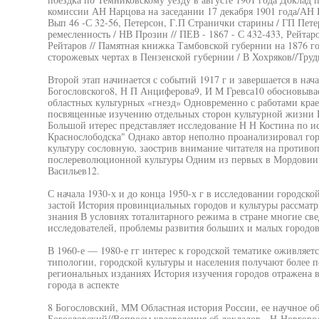
комиссии АН Нарцова на заседании 17 декабря 1901 года/АН 
Вып 46 -С 32-56, Петерсон, Г.П Странички старины / ГП Пете
ремесленность / НВ Прозин // ПЕВ - 1867 - С 432-433, Рейтар
Рейтаров // Памятная книжка Тамбовской губернии на 1876 год
сторожевых чертах в Пензенской губернии / В Хохряков//Труды
Второй этап начинается с событий 1917 г и завершается в нач
Богословского8, Н П Анциферова9, И М Гревса10 обосновыва
областных культурных «гнезд» Одновременно с работами краев
посвященные изучению отдельных сторон культурной жизни П
Большой итерес представляет исследование Н Н Костина по ис
Краснослободска" Однако автор неполно проанализировал го
культуру сословную, заострив внимание читателя на против
послереволюционной культуры Одним из первых в Мордовии г
Васильев12.
С начала 1930-х и до конца 1950-х г в исследовании городск
застой История провинциальных городов и культуры рассмат
знания В условиях тоталитарного режима в стране многие св
исследователей, проблемы развития больших и малых городо
В 1960-е — 1980-е гг интерес к городской тематике оживляет
типологии, городской культуры и населения получают более 
региональных изданиях История изучения городов отражена 
города в аспекте
8 Богословский, ММ Областная история России, ее научное 
Богословский//Вопросы краеведения сб докладов - Н-Новгород