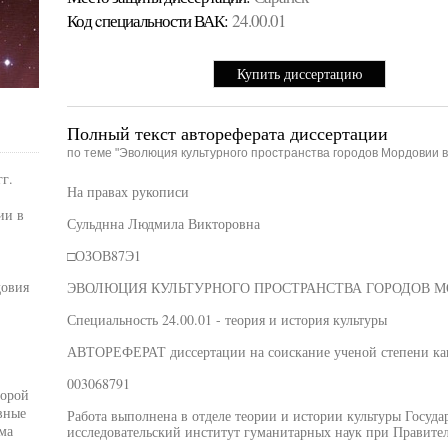
Код cпециальности ВАК:
24.00.01
Купить диссертацию
Полный текст автореферата диссертации
по теме "Эволюция культурного пространства городов Мордовии в 
г.
На правах рукописи
ии в
Сульднна Людмила Викторовна
□ОЗОВ87Э1
довия
ЭВОЛЮЦИЯ КУЛЬТУРНОГО ПРОСТРАНСТВА ГОРОДОВ МО
Специальность 24.00.01 - теория и история культуры
АВТОРЕФЕРАТ диссертации на соискание ученой степени кан
003068791
торой
вные
Работа выполнена в отделе теории и истории культуры Госуд
ма
исследовательский институт гуманитарных наук при Правите