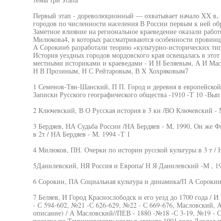
Первый этап - дореволюционный — охватывает начало XX в, 
городов по численности населения В России первым к ней о
Заметное влияние на региональное краеведение оказали работ
Милюкова4, в которых рассматриваются особенности провинц
А Сорокин6 разработали теорию «культурно-исторических ти
История уездных городов мордовского края освещалась в этот
местными историками и краеведами - И Н Беляевым, А И Ма
Н В Прозиным, Н С Рейтаровым, В X Хохряковым7
1 Семенов-Тян-Шанский, П П. Город и деревня в европейско
Записки Русского географического общества -1910 -Т 10 -Вып 
2 Ключевский, В О Русская история в 3 кн /ВО Ключевский - М 
3 Бердяев, НА Судьба России /НА Бердяев - М, 1990, Он же Ф
в 2т / НА Бердяев - М. 1994 -Т 1
4 Милюков, ПН. Очерки по истории русской культуры в 3 т / 
5Данилевский, НЯ Россия и Европа/ Н Я Данилевский -М , 1
6 Сорокин, ПА Социальная культура и динамика/П А Сорокин/
7 Беляев, И Город Краснослободск и его уезд до 1700 года / И
- С 594-602, №21 -С 626-629, №22 - С 669-676, Масловский, А
описание) / А Масловский//ПЕВ - 1880 -№18 -С 3-19, №19 - С
поездка по Темниковскому уезду в августе 1901 года Доклад 