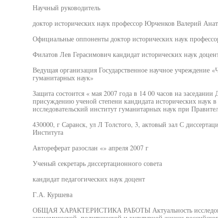
Научный руководитель
доктор исторических наук профессор Юрченков Валерий Анат
Официальные оппоненты доктор исторических наук профессо
Филатов Лев Герасимович кандидат исторических наук доце
Ведущая организация Государственное научное учреждение «
гуманитарных наук»
Защита состоится « мая 2007 года в 14 00 часов на заседании
присуждению ученой степени кандидата исторических наук в
исследовательский институт гуманитарных наук при Правите
430000, г Саранск, ул Л Толстого, 3, актовый зал С диссерта
Института
Автореферат разослан «» апреля 2007 г
Ученый секретарь диссертационного совета
кандидат педагогических наук доцент
Г.А. Куршева
ОБЩАЯ ХАРАКТЕРИСТИКА РАБОТЫ Актуальность исследован
экономической, политической и культурной жизни российско