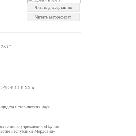
Читать диссертацию
Читать автореферат
XX в."
РДОВИИ В XX в
дидата исторических наук
арственного учреждения «Научно-
льстве Республики Мордовия»