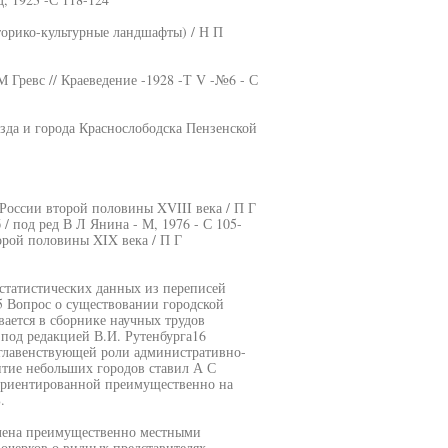
торико-культурные ландшафты) / Н П
 Гревс // Краеведение -1928 -Т V -№6 - С
зда и города Краснослободска Пензенской
России второй половины XVIII века / П Г
/ под ред В Л Янина - М, 1976 - С 105-
орой половины XIX века / П Г
 статистических данных из переписей
 Вопрос о существовании городской
ается в сборнике научных трудов
 под редакцией В.И. Рутенбурга16
 главенствующей роли административно-
итие небольших городов ставил А С
 ориентированной преимущественно на
.
влена преимущественно местными
 очерков о видных представителях