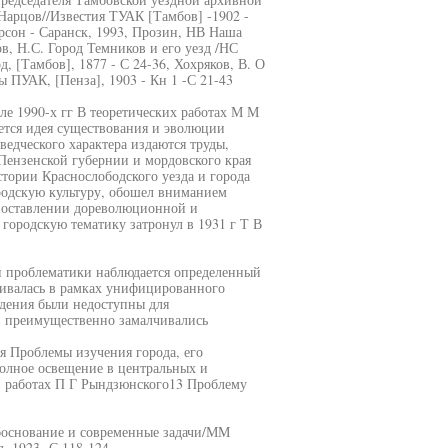
Нарцов//Известия ТУАК [Тамбов] -1902 -
рсон - Саранск, 1993, Прозин, НВ Наша
ов, Н.С. Город Темников и его уезд /НС
, [Тамбов], 1877 - С 24-36, Хохряков, В. О
 ПУАК, [Пенза], 1903 - Кн 1 -С 21-43
але 1990-х гг В теоретических работах М М
ется идея существования и эволюции
едческого характера издаются труды,
ензенской губернии и мордовского края
тории Краснослободского уезда и города
родскую культуру, обошел вниманием
опоставлении дореволюционной и
ородскую тематику затронул в 1931 г Т В
ой проблематики наблюдается определенный
ривалась в рамках унифицированного
едения были недоступны для
в преимущественно замалчивались
ся Проблемы изучения города, его
полное освещение в центральных и
в работах П Г Рындзюнского13 Проблему
обоснование и современные задачи/ММ
, 1923 -С 118-124