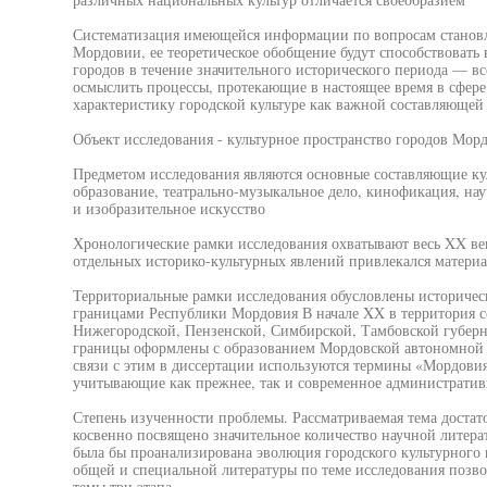
Систематизация имеющейся информации по вопросам становле
Мордовии, ее теоретическое обобщение будут способствовать
городов в течение значительного исторического периода — вс
осмыслить процессы, протекающие в настоящее время в сфере 
характеристику городской культуре как важной составляюще
Объект исследования - культурное пространство городов Мор
Предметом исследования являются основные составляющие ку
образование, театрально-музыкальное дело, кинофикация, нау
и изобразительное искусство
Хронологические рамки исследования охватывают весь XX век
отдельных историко-культурных явлений привлекался материа
Территориальные рамки исследования обусловлены историч
границами Республики Мордовия В начале XX в территория с
Нижегородской, Пензенской, Симбирской, Тамбовской губер
границы оформлены с образованием Мордовской автономной о
связи с этим в диссертации используются термины «Мордовия
учитывающие как прежнее, так и современное административ
Степень изученности проблемы. Рассматриваемая тема достат
косвенно посвящено значительное количество научной литер
была бы проанализирована эволюция городского культурного 
общей и специальной литературы по теме исследования позво
темы три этапа