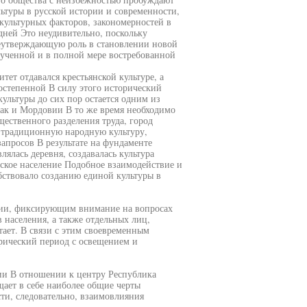
ьтуры в русской истории и современности,
культурных факторов, закономерностей в
дней Это неудивительно, поскольку
неутверждающую роль в становлении новой
зученной и в полной мере востребованной
тет отдавался крестьянской культуре, а
остепенной В силу этого исторический
ультуры до сих пор остается одним из
так и Мордовии В то же время необходимо
щественного разделения труда, город
а традиционную народную культуру,
запросов В результате на фундаменте
ялась деревня, создавалась культура
льское население Подобное взаимодействие и
ствовало созданию единой культуры в
рии, фиксирующим внимание на вопросах
 населения, а также отдельных лиц,
тает. В связи с этим своевременным
орический период с освещением и
вии В отношении к центру Республика
щает в себе наиболее общие черты
ти, следовательно, взаимовлияния