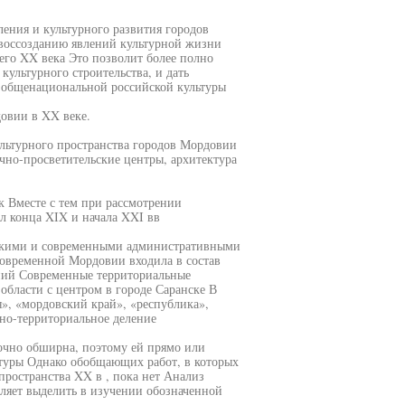
ния и культурного развития городов
 воссозданию явлений культурной жизни
его XX века Это позволит более полно
культурного строительства, и дать
й общенациональной российской культуры
довии в XX веке.
льтурного пространства городов Мордовии
чно-просветительские центры, архитектура
 Вместе с тем при рассмотрении
л конца XIX и начала XXI вв
ескими и современными административными
овременной Мордовии входила в состав
ний Современные территориальные
бласти с центром в городе Саранске В
», «мордовский край», «республика»,
но-территориальное деление
очно обширна, поэтому ей прямо или
атуры Однако обобщающих работ, в которых
пространства XX в , пока нет Анализ
ляет выделить в изучении обозначенной