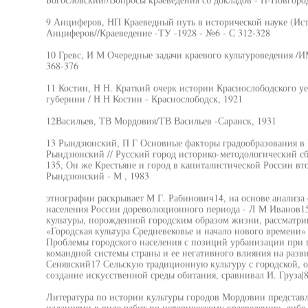
9 Анциферов, НП Краеведный путь в исторической науке (Ис
Анциферов//Краеведение -ТУ -1928 - №6 - С 312-328
10 Гревс, И М Очередные задачи краевого культуроведения /ИМ
368-376
11 Костин, Н Н. Краткий очерк истории Краснослободского уе
губернии / Н Н Костин - Краснослободск, 1921
12Васильев, ТВ Мордовия/ТВ Васильев -Саранск, 1931
13 Рындзюнский, П Г Основные факторы градообразования в 
Рындзюнский // Русский город историко-методологический сб 
135, Он же Крестьяне и город в капиталистической России вт
Рындзюнский - М , 1983
этнографии раскрывает М Г. Рабинович14, на основе анализа
населения России дореволюционного периода - Л М Иванов15
культуры, порожденной городским образом жизни, рассматрив
«Городская культура Средневековье и начало нового времени»
Проблемы городского населения с позиций урбанизации при
командной системы страны и ее негативного влияния на разв
Сенявский17 Сельскую традиционную культуру с городской,
создание искусственной среды обитания, сравнивал И. Груза|8
Литература по истории культуры городов Мордовии предста
изданиями в виде работ по историческому краеведению, либо