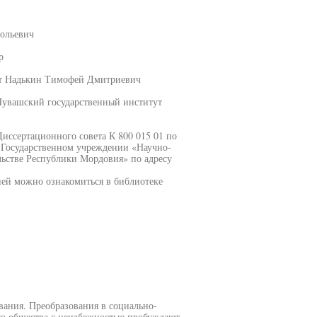
ольевич
р
нт Надькин Тимофей Дмитриевич
Чувашский государственный институт
 Диссертационного совета К 800 015 01 по
 Государственном учреждении «Научно-
льстве Республики Мордовия» по адресу
цией можно ознакомиться в библиотеке
ия. Преобразования в социально-
го общества с неизбежностью пробуждают