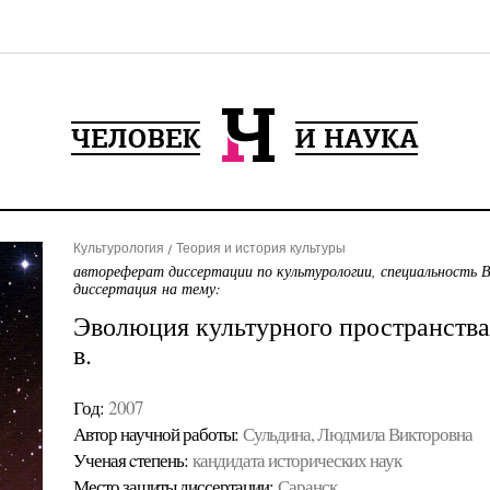
Культурология
Теория и история культуры
автореферат диссертации по культурологии, специальность 
диссертация на тему:
Эволюция культурного пространства
в.
Год:
2007
Автор научной работы:
Сульдина, Людмила Викторовна
Ученая cтепень:
кандидата исторических наук
Место защиты диссертации:
Саранск