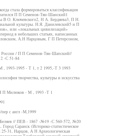
когда стала формироваться классификация
братился П П Семенов-Тян-Шанский1
ы В О. Ключевского2, Н А. Бердяева3, П Н.
иальной культуры. Н.Я. Данилевский5 и П
пов», или «локальных цивилизаций»
 период в небольших статьях, написанных
словским, А.Н Нарцовым, Г П Петерсоном,
й России / П П Семенов-Тян-Шапский//
2 -С 51-84
, 1993-1995 - Т 1, т 2 1995,-Т 3 1993
илософия творчества, культуры и искусства
Н П Милюков - М , 1993 -Т 1
991
пер с англ -М,1999
 Беляев // ПЕВ - 1867 -№19 -С 560-572, №20
. Город Саранск (Историко-статистическое
 25-31, Нарцов, А Н Археологическая
председателя Тамбовской уездной архивной