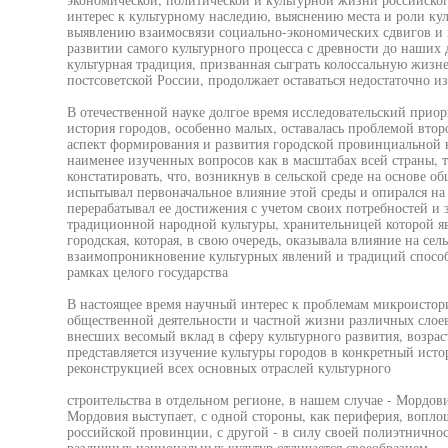
интерес к культурному наследию, выяснению места и роли кул
выявлению взаимосвязи социально-экономических сдвигов и 
развитии самого культурного процесса с древности до наших 
культурная традиция, призванная сыграть колоссальную жиз
постсоветской России, продолжает оставаться недостаточно и
В отечественной науке долгое время исследовательский приори
история городов, особенно малых, оставалась проблемой втор
аспект формирования и развития городской провинциальной к
наименее изученных вопросов как в масштабах всей страны, 
констатировать, что, возникнув в сельской среде на основе об
испытывал первоначальное влияние этой среды и опирался н
перерабатывал ее достижения с учетом своих потребностей и 
традиционной народной культуры, хранительницей которой явл
городская, которая, в свою очередь, оказывала влияние на се
взаимопроникновение культурных явлений и традиций способ
рамках целого государства
В настоящее время научный интерес к проблемам микроисто
общественной деятельности и частной жизни различных слоев
внесших весомый вклад в сферу культурного развития, возрас
представляется изучение культуры городов в конкретный ист
реконструкцией всех основных отраслей культурного
строительства в отдельном регионе, в нашем случае - Мордо
Мордовия выступает, с одной стороны, как периферия, вопло
российской провинции, с другой - в силу своей полиэтничнос
различных национальных культур отличается своеобразием