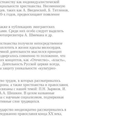
истианству как индивидуалистической
социальности христианства. Несомненную
в, таких как А. Введенский, Б. Титлинов,
20-х годов, предвосхищают появление
акже в публикациях эмигрантских
ми. Среди них особо следует выделить
протопресвитера А. Шмемана и др.
истианства получили непосредственное
воплотить в жизни идеалы милосердия,
земной деятельности мыслился принцип
одвергалось сомнению то положение, что
х концептов, как «Отечество», «власть»,
 Деятельность Русской церкви всегда,
а защиту уникальности «культурно-
во трудов, в которых рассматривалось
оны, а также христианства и православия,
 связаны с нашей темой: П.Н. Зырянов, И.
 А.А. Шишкин. В целом названные
ва с научным социализмом, подчеркивая
тивные слои трудящихся.
ударство неоднократно рассматривались в
следованию православия конца XX века,