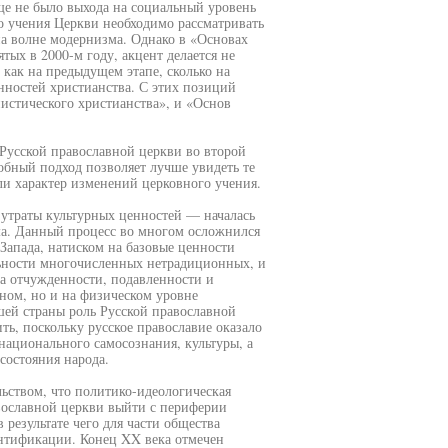
ще не было выхода на социальный уровень
го учения Церкви необходимо рассматривать
а волне модернизма. Однако в «Основах
ых в 2000-м году, акцент делается не
 как на предыдущем этапе, сколько на
нностей христианства. С этих позиций
истического христианства», и «Основ
Русской православной церкви во второй
обный подход позволяет лучше увидеть те
ли характер изменений церковного учения.
 утраты культурных ценностей — началась
ма. Данный процесс во многом осложнился
апада, натиском на базовые ценности
льности многочисленных нетрадиционных, и
а отчужденности, подавленности и
нном, но и на физическом уровне
ей страны роль Русской православной
ь, поскольку русское православие оказало
национального самосознания, культуры, а
 состояния народа.
льством, что политико-идеологическая
вославной церкви выйти с периферии
 результате чего для части общества
ентификации. Конец XX века отмечен