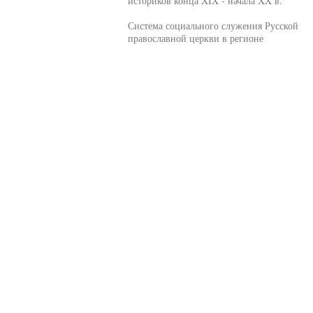
историков конца XIX - начала XX в.
Система социального служения Русской
православной церкви в регионе