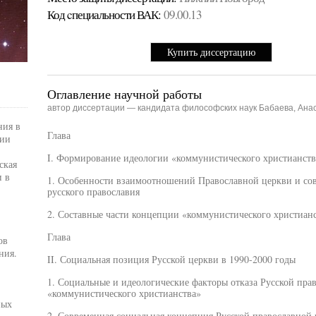
Код cпециальности ВАК:
09.00.13
Купить диссертацию
Оглавление научной работы
автор диссертации — кандидата философских наук Бабаева, Ана
ния в
Глава
сии
I. Формирование идеологии «коммунистического христианств
ская
и в
1. Особенности взаимоотношений Православной церкви и сов
русского православия
2. Составные части концепции «коммунистического христиан
Глава
ов
ния.
II. Социальная позиция Русской церкви в 1990-2000 годы
1. Социальные и идеологические факторы отказа Русской пра
«коммунистического христианства»
ных
2. Современная социальная концепция Русской православной 