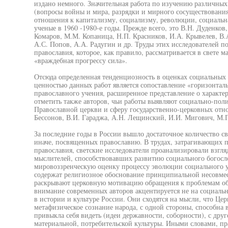
издано немного. Значительная работа по изучению различных
(вопросы войны и мира, разрядки и мирного сосуществования
отношения к капитализму, социализму, революции, социальная
ученые в 1960 -1980-е годы. Прежде всего, это В.Н. Дуденков
Комаров, М.М. Копаница, Н.П. Красников, И.А. Крывелев, В.
А.С. Попов, А.А. Радугин и др. Труды этих исследователей 
православия, которое, как правило, рассматривается в свете 
«враждебная прогрессу сила».
Отсюда определенная тенденциозность в оценках социальных
ценностью данных работ является сопоставление «горизонтал
православного учения, расширенное представление о характе
отметить также авторов, чьи работы выявляют социально-поли
Православной церкви и сферу государственно-церковных отн
Бессонов, В.И. Гараджа, А.Н. Лещинский, И.И. Мигович, М.П
За последние годы в России вышло достаточное количество св
иначе, посвященных православию. В трудах, затрагивающих 
православия, светские исследователи проанализировали взгл
мыслителей, способствовавших развитию социального богосл
мировоззренческую оценку процессу эволюции социального у
содержат религиозное обоснование принципиальной несовмес
раскрывают церковную мотивацию обращения к проблемам об
внимание современных авторов акцентируется не на социальн
в истории и культуре России. Они сходятся на мысли, что Цер
метафизическое сознание народа, с одной стороны, способна в
привыкла себя видеть (идеи державности, соборности), с дру
материальной, потребительской культуры. Иными словами, пр