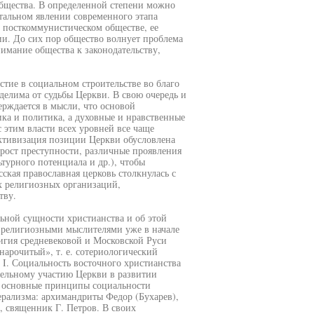
бщества. В определенной степени можно
тальном явлении современного этапа
в посткоммунистическом обществе, ее
и. До сих пор общество волнует проблема
имание общества к законодательству,
тие в социальном строительстве во благо
тделима от судьбы Церкви. В свою очередь и
ерждается в мысли, что основой
ка и политика, а духовные и нравственные
 этим власти всех уровней все чаще
ктивизация позиции Церкви обусловлена
(рост преступности, различные проявления
турного потенциала и др.), чтобы
ская православная церковь столкнулась с
 религиозных организаций,
тву.
ьной сущности христианства и об этой
я религиозными мыслителями уже в начале
лигия средневековой и Московской Руси
нарочитый», т. е. сотериологический
 I. Социальность восточного христианства
тельному участию Церкви в развитии
ь основные принципы социальности
ерализма: архимандриты Федор (Бухарев),
, священник Г. Петров. В своих