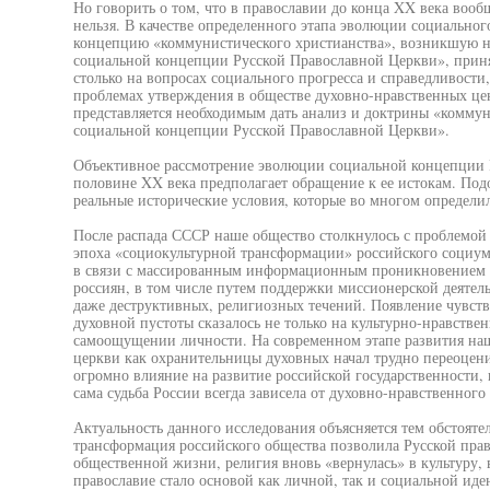
Но говорить о том, что в православии до конца XX века вооб
нельзя. В качестве определенного этапа эволюции социально
концепцию «коммунистического христианства», возникшую н
социальной концепции Русской Православной Церкви», принят
столько на вопросах социального прогресса и справедливости,
проблемах утверждения в обществе духовно-нравственных це
представляется необходимым дать анализ и доктрины «коммун
социальной концепции Русской Православной Церкви».
Объективное рассмотрение эволюции социальной концепции 
половине XX века предполагает обращение к ее истокам. Под
реальные исторические условия, которые во многом определи
После распада СССР наше общество столкнулось с проблемой
эпоха «социокультурной трансформации» российского социу
в связи с массированным информационным проникновением З
россиян, в том числе путем поддержки миссионерской деяте
даже деструктивных, религиозных течений. Появление чувств
духовной пустоты сказалось не только на культурно-нравстве
самоощущении личности. На современном этапе развития наш
церкви как охранительницы духовных начал трудно переоценит
огромно влияние на развитие российской государственности, 
сама судьба России всегда зависела от духовно-нравственного
Актуальность данного исследования объясняется тем обстояте
трансформация российского общества позволила Русской пра
общественной жизни, религия вновь «вернулась» в культуру, в
православие стало основой как личной, так и социальной ид