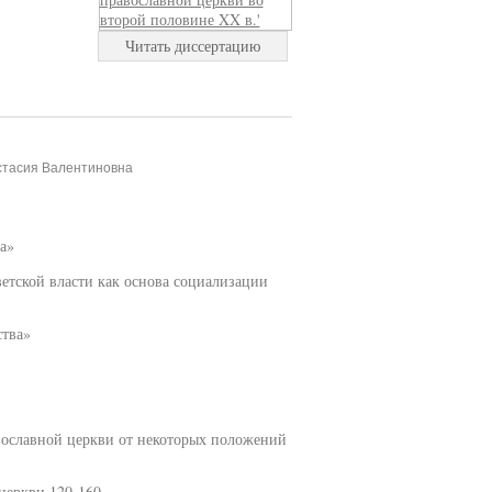
Читать диссертацию
стасия Валентиновна
а»
етской власти как основа социализации
ства»
вославной церкви от некоторых положений
церкви 120-160