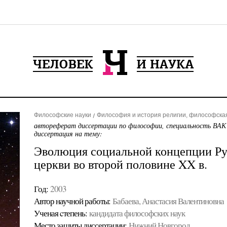
Философские науки
Философия и история религии, философска
автореферат диссертации по философии, специальность ВАК
диссертация на тему:
Эволюция социальной концепции Ру
церкви во второй половине XX в.
Год:
2003
Автор научной работы:
Бабаева, Анастасия Валентиновна
Ученая cтепень:
кандидата философских наук
Место защиты диссертации:
Нижний Новгород