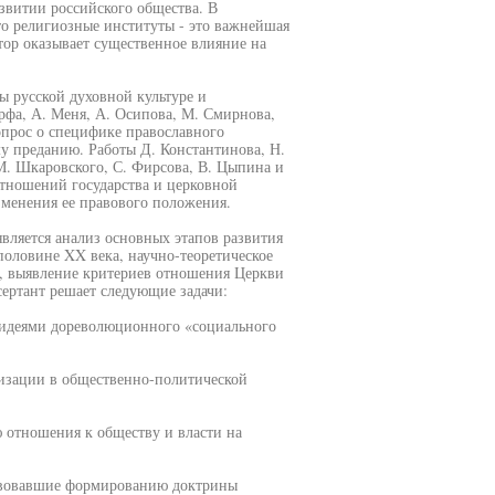
звитии российского общества. В
то религиозные институты - это важнейшая
ор оказывает существенное влияние на
ы русской духовной культуре и
рфа, А. Меня, А. Осипова, М. Смирнова,
прос о специфике православного
у преданию. Работы Д. Константинова, Н.
М. Шкаровского, С. Фирсова, В. Цыпина и
отношений государства и церковной
изменения ее правового положения.
вляется анализ основных этапов развития
половине XX века, научно-теоретическое
, выявление критериев отношения Церкви
сертант решает следующие задачи:
с идеями дореволюционного «социального
низации в общественно-политической
ю отношения к обществу и власти на
ствовавшие формированию доктрины