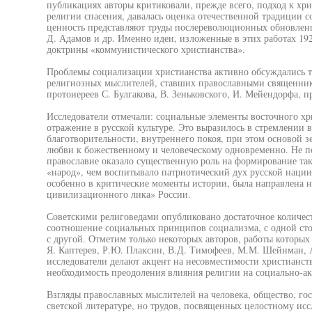
публикациях авторы критиковали, прежде всего, подход к хр
религии спасения, давалась оценка отечественной традиции 
ценность представляют труды послереволюционных обновленце
Д. Адамов и др. Именно идеи, изложенные в этих работах 19
доктрины «коммунистического христианства».
Проблемы социализации христианства активно обсуждались т
религиозных мыслителей, ставших православными священника
протоиереев С. Булгакова, В. Зеньковского, И. Мейендорфа, 
Исследователи отмечали: социальные элементы восточного хр
отражение в русской культуре. Это выразилось в стремлении 
благотворительности, внутреннего покоя, при этом основой 
любви к божественному и человеческому одновременно. Не п
православие оказало существенную роль на формирование таки
«народ», чем воспитывало патриотический дух русской нации.
особенно в критические моменты истории, была направлена н
цивилизационного лика» России.
Советскими религоведами опубликовано достаточное количест
соотношение социальных принципов социализма, с одной стор
с другой. Отметим только некоторых авторов, работы которых
Я. Каптерев, Р.Ю. Плаксин, В.Д. Тимофеев, М.М. Шейнман,
исследователи делают акцент на несовместимости христианст
необходимость преодоления влияния религии на социально-ак
Взгляды православных мыслителей на человека, общество, гос
светской литературе, но трудов, посвященных целостному ис