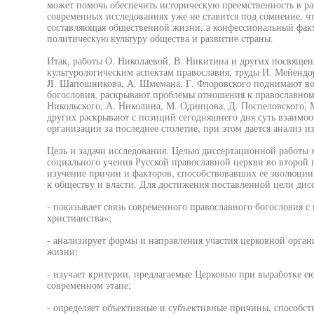
может помочь обеспечить историческую преемственность в ра
современных исследованиях уже не ставится под сомнение, ч
составляющая общественной жизни, а конфессиональный факт
политическую культуру общества и развитие страны.
Итак, работы О. Николаевой, В. Никитина и других посвящен
культурологическим аспектам православия; труды И. Мейендо
JI. Шапошникова, А. Шмемана, Г. Флоровского поднимают во
богословия, раскрывают проблемы отношения к православном
Никольского, А. Николина, М. Одинцова, Д. Поспеловского, 
других раскрывают с позиций сегодняшнего дня суть взаимо
организации за последнее столетие, при этом дается анализ 
Цель и задачи исследования. Целью диссертационной работы я
социального учения Русской православной церкви во второй 
изучение причин и факторов, способствовавших ее эволюции
к обществу и власти. Для достижения поставленной цели дис
- показывает связь современного православного богословия 
христианства»;
- анализирует формы и направления участия церковной орга
жизни;
- изучает критерии, предлагаемые Церковью при выработке е
современном этапе;
- определяет объективные и субъективные причины, способ