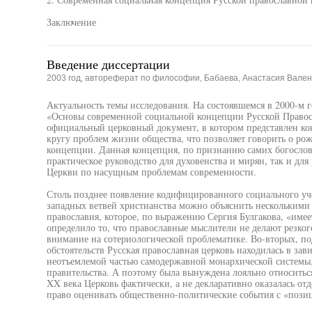
Заключение
Введение диссертации
2003 год, автореферат по философии, Бабаева, Анастасия Вале
Актуальность темы исследования. На состоявшемся в 2000-м 
«Основы современной социальной концепции Русской Правос
официальный церковный документ, в котором представлен к
кругу проблем жизни общества, что позволяет говорить о ро
концепции. Данная концепция, по признанию самих богослово
практическое руководство для духовенства и мирян, так и дл
Церкви по насущным проблемам современности.
Столь позднее появление кодифицированного социального уче
западных ветвей христианства можно объяснить несколькими
православия, которое, по выражению Сергия Булгакова, «имее
определило то, что православные мыслители не делают резког
внимание на сотериологической проблематике. Во-вторых, по
обстоятельств Русская православная церковь находилась в зав
неотъемлемой частью самодержавной монархической системы, 
правительства. А поэтому была вынуждена лояльно относиться
XX века Церковь фактически, а не декларативно оказалась отд
право оценивать общественно-политические события с «пози