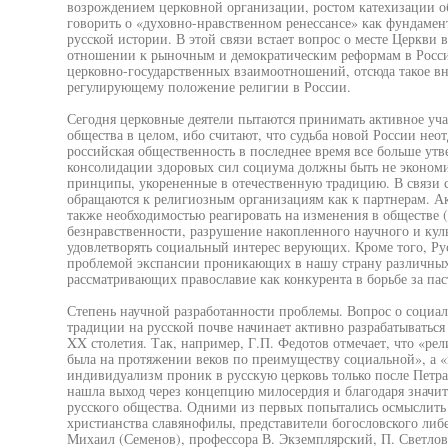
возрождением церковной организации, ростом катехизации о
говорить о «духовно-нравственном ренессансе» как фундамен
русской истории. В этой связи встает вопрос о месте Церкви 
отношении к рыночным и демократическим реформам в Росси
церковно-государственных взаимоотношений, отсюда такое вн
регулирующему положение религии в России.
Сегодня церковные деятели пытаются принимать активное учас
общества в целом, ибо считают, что судьба новой России нео
российская общественность в последнее время все больше утв
консолидации здоровых сил социума должны быть не экономи
принципы, укорененные в отечественную традицию. В связи с
обращаются к религиозным организациям как к партнерам. А
также необходимостью реагировать на изменения в обществе 
безнравственности, разрушение накопленного научного и куль
удовлетворять социальный интерес верующих. Кроме того, Рус
проблемой экспансии проникающих в нашу страну различных
рассматривающих православие как конкурента в борьбе за пас
Степень научной разработанности проблемы. Вопрос о социал
традиции на русской почве начинает активно разрабатыватьс
XX столетия. Так, например, Г.П. Федотов отмечает, что «ре
была на протяжении веков по преимуществу социальной», а «
индивидуализм проник в русскую церковь только после Петра
нашла выход через концепцию милосердия и благодаря значи
русского общества. Одними из первых попытались осмыслит
христианства славянофилы, представители богословского либ
Михаил (Семенов), профессора В. Экземплярский, П. Светлов