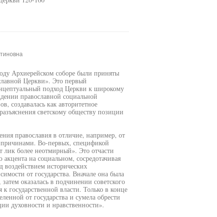
нтиновна
году Архиерейском соборе были приняты
лавной Церкви». Это первый
онцептуальный подход Церкви к широкому
ждении православной социальной
в, создавалась как авторитетное
я разъяснения светскому обществу позиции
ния православия в отличие, например, от
 причинами. Во-первых, спецификой
т лик более неотмирный». Это отчасти
о акцента на социальном, сосредотачивая
д воздействием исторических
исимости от государства. Вначале она была
затем оказалась в подчинении советского
 к государственной власти. Только в конце
еленной от государства и сумела обрести
ции духовности и нравственности».