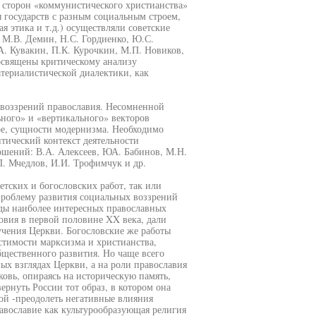
 сторон «коммунистического христианства»
 государств с разным социальным строем,
 этика и т.д.) осуществляли советские
, М.В. Демин, Н.С. Гордиенко, Ю.С.
А. Кувакин, П.К. Курочкин, М.П. Новиков,
посвящены критическому анализу
материалистической диалектики, как
 воззрений православия. Несомненной
ьного» и «вертикального» векторов
ре, сущности модернизма. Необходимо
тический контекст деятельности
ошений: В.А. Алексеев, ЮА. Бабинов, М.Н.
. Мчедлов, И.И. Трофимчук и др.
етских и богословских работ, так или
проблему развития социальных воззрений
яды наиболее интересных православных
овия в первой половине XX века, дали
чения Церкви. Богословские же работы
тимости марксизма и христианства,
щественного развития. Но чаще всего
ых взглядах Церкви, а на роли православия
ковь, опираясь на историческую память,
ернуть России тот образ, в котором она
гой -преодолеть негативные влияния
авославие как культурообразующая религия