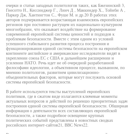
очерки и статьи западных политологов таких, как Бжезинский 3,
Гнесотто Н., Киссинджер Г., Линч Д , Маккиндер X., Тойнби А ,
Паркер Дж, Хантингтон С., Фуше М. и др.20 В работах этих
авторов подчеркивается возрастающая взаимосвязь европейских
регионов при постоянно растущем их национально-культурном
многообразии, что оказывает воздействие на формирование
современной европейской системы ценностей и подходов к
проблемам безопасности. Вместе с этим одним из условий
успешного стабильного развития процесса построения и
функционирования единой системы безопасности на европейском
континенте английские и американские исследователи видят в
укреплении союза ЕС с США и дальнейшем расширении и
усилении НАТО. Речь идет не об очередной разработанной
философами идеологии, а объективном процессе, вызванном, по
мнению политологов, развитием цивилизационно-
объединительных факторов, которые могут послужить основой
системы европейской безопасности.
В работе используются тексты выступлений европейских
политиков, где в сжатом виде излагаются ключевые моменты
актуальных вопросов и действий по решеншо приоритетных задач
построения единой системы европейской безопасности. Обширная
информация о деятельности всех составляющих европейской
безопасности, а также подробное освещение крупных
политических событий представлены в новостных сводках
российских интернет-сайтов21, ВВС News22.