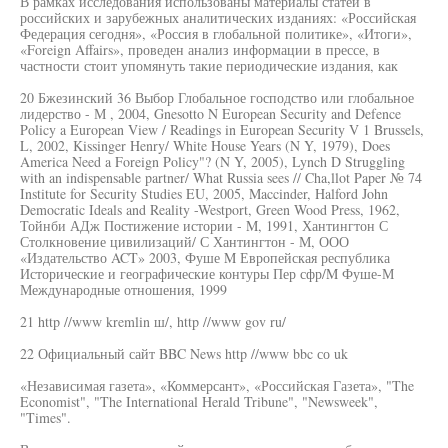
В рамках исследования использованы материалы статей в
российских и зарубежных аналитических изданиях: «Российская
Федерация сегодня», «Россия в глобальной политике», «Итоги»,
«Foreign Affairs», проведен анализ информации в прессе, в
частности стоит упомянуть такие периодические издания, как
20 Бжезинский 36 Выбор Глобальное господство или глобальное
лидерство - М , 2004, Gnesotto N European Security and Defence
Policy a European View / Readings in European Security V 1 Brussels,
L, 2002, Kissinger Henry/ White House Years (N Y, 1979), Does
America Need a Foreign Policy"? (N Y, 2005), Lynch D Struggling
with an indispensable partner/ What Russia sees // Cha,llot Paper № 74
Institute for Security Studies EU, 2005, Maccinder, Halford John
Democratic Ideals and Reality -Westport, Green Wood Press, 1962,
Тойнби АДж Постижение истории - M, 1991, Хантингтон С
Столкновение цивилизаций/ С Хантингтон - М, ООО
«Издательство ACT» 2003, Фуше M Европейская республика
Исторические и географические контуры Пер сфр/M Фуше-М
Международные отношения, 1999
21 http //www kremlin ш/, http //www gov ru/
22 Официальный сайт BBC News http //www bbc со uk
«Независимая газета», «Коммерсант», «Российская Газета», "The
Economist", "The International Herald Tribune", "Newsweek",
"Times".