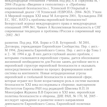
международные отношения Учебник под ред А В Торкунова М, -
2004 (Разделы «Введение в геополитику» и «Проблемы
национальной безопасности»), Успенский Н Открытый и
откровенный диалог / Н Успенский //ЕВРОПА -2004- №20, Уткин
А Мировой порядок XXI века/ М Алгоритм 2001, Хухлындина ЛМ
ЕС, 3EC, НАТО ь проблемы европейской безопасности//
Белорусский журнал международного права и международных
отношений 1999 №1, Чаевич А Коллективная безопасность в СНГ
современные тенденции и проблемы //Россия и современный мир
-2002 -№3
развития. Под ред. ЮА. Борко и О.В. Буториной.- М 2001,
Договоры, учреждающие Европейские Сообщества. Пер. с англ.-
М 1994, Документы Европейского Союза. Пер. с англ и фр Тома 1
и 2.- М. 1994 и др. В них дается глубокий анализ проблем, с
которыми сталкиваются европейские страны, дается обоснование
жизненной необходимости для России занять достойное место в
европейской структуре европейской безопасности и оказывать
непосредственное влияние на процесс формирования новой
системы на континенте. Новые нетрадиционные угрозы
европейской и глобальной безопасности в невоенной сфере,
которые играют все более возрастающую роль в системе вызовов
безопасности XXI века исследованы в сборнике, выпущенном
Институтом Европы РАН под редакцией Шмелева Н.П.18
Монография Журкина В.В Евросоюз в XXI веке, европейская
политика безопасности и обороны, ДИЕ РАН, № 170, М, 2005 -
исследует зарождение и развитие нового направления
деятельности Европейского Союза, Европейской политики