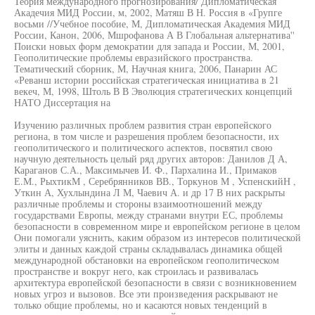
Теория международного прогнозирования/ Дипломатическая
Акадечия МИД России, м, 2002, Матяш В Н. Россия в «Групге
восьми //Учебное пособие, М, Дипломатическая Академия МИД
России, Канон, 2006, Мшрофанова А В Глобальная альтернатива''
Поиски новых форм демократии для запада и России, М, 2001,
Геополитические проблемы евразийского пространства.
Тематический сборник, М, Научная книга, 2006, Панарин АС
«Реванш истории российская стратегическая инициатива в 21
векеч, М, 1998, Штоль В В Эволюция стратегических концепций
НАТО Диссертация на
Изучению различных проблем развития стран европейского
региона, в том числе и разрешения проблем безопасности, их
геополитического и политического аспектов, посвятил свою
научную деятельность целый ряд других авторов: Данилов Д А,
Караганов С.А., Максимычев И. Ф., Пархалина И., Примаков
Е.М., РыхтикМ , Серебрянников ВВ., Торкунов М , УспенскийН ,
Уткин А, Хухлындина Л М, Чаевич А. и др 17 В них раскрыты
различные проблемы и стороны взаимоотношений между
государствами Европы, между странами внутри ЕС, проблемы
безопасности в современном мире и европейском регионе в целом
Они помогали уяснить, каким образом из интересов политической
элиты и данных каждой страны складывалась динамика общей
международной обстановки на европейском геополитическом
пространстве и вокруг него, как строилась и развивалась
архитектура европейской безопасности в связи с возникновением
новых угроз и вызовов. Все эти произведения раскрывают не
только общие проблемы, но и касаются новых тенденций в