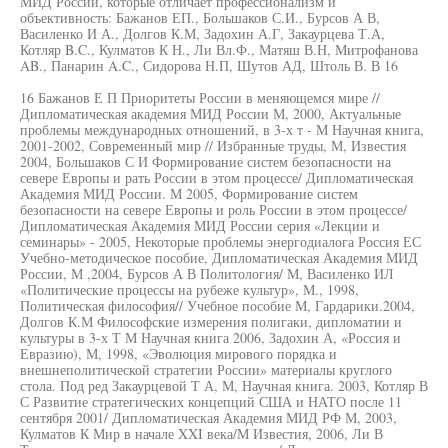
МИД России, которые отличает профессионализм и
объективность: Бажанов ЕП., Большаков С.И., Бурсов А В,
Василенко И А., Долгов К.М, Задохин А.Г, Закаурцева Т.А,
Котляр B.C., Кулматов К Н., Ли Вл.Ф., Матяш В.Н, Митрофанова
AB., Панарин A.C., Сидорова Н.П, Шутов АД, Штоль В. В 16
16 Бажанов Е П Приоритеты России в меняющемся мире //
Дипломатическая академия МИД России М, 2000, Актуальные
проблемы международных отношений, в 3-х т - М Научная книга,
2001-2002, Современный мир // Избранные труды, М, Известия
2004, Большаков С И Формирование систем безопасности на
севере Европы и рать России в этом процессе/ Дипломатическая
Академия МИД России. М 2005, Формирование систем
безопасности на севере Европы и роль России в этом процессе/
Дипломатическая Академия МИД России серия «Лекции и
семинары» - 2005, Некоторые проблемы энергодиалога Россия ЕС
Учебно-методическое пособие, Дипломатическая Академия МИД
России, М ,2004, Бурсов А В Политология/ М, Василенко ИЛ
«Политические процессы на рубеже культур», М., 1998,
Политическая философия// Учебное пособие М, Гардарики.2004,
Долгов К.М Философские измерения полигаки, дипломатии и
культуры в 3-х Т М Научная книга 2006, Задохин А, «Россия и
Евразию), М, 1998, «Эволюция мирового порядка и
внешнеполитической стратегии России» материалы круглого
стола. Под ред Закаурцевой Т А, М, Научная книга. 2003, Котляр В
С Развитие стратегических концепций США и НАТО после 11
сентября 2001/ Дипломатическая Академия МИД РФ М, 2003,
Кулматов К Мир в начале XXI века/М Известия, 2006, Ли В