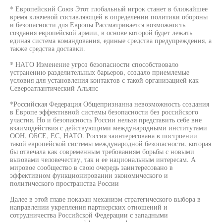
* Европейский Союз Этот глобальный игрок станет в ближайшее
время ключевой составляющей в определении политики обороны
и безопасности для Европы Рассматривается возможность
создания европейской армии, в основе которой будет лежать
единая система командования, единые средства предупреждения, а
также средства доставки.
* НАТО Изменение угроз безопасности способствовало
устранению разделительных барьеров, создало приемлемые
условия для установления контактов с такой организацией как
Североатлантический Альянс
*Российская Федерация Общепризнанна невозможность создания
в Европе эффективной системы безопасности без российского
участия. Но и безопасность России нельзя представить себе вне
взаимодействия с действующими международными институтами
ООН, ОБСЕ, ЕС, НАТО. Россия заинтересована в построении
такой европейской системы международной безопасности, которая
бы отвечала как современным требованиям борьбы с новыми
вызовами человечеству, так и ее национальным интересам. А
мировое сообщество в свою очередь заинтересовано в
эффективном функционировании экономического и
политического пространства России
Далее в этой главе показан механизм стратегического выбора в
направлении укрепления партнерских отношений и
сотрудничества Российской Федерации с западными