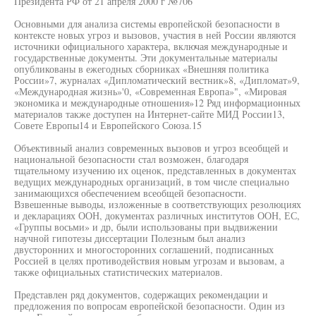
Президента РФ от 21 апреля 2000 г №706
Основными для анализа системы европейской безопасности в
контексте новых угроз и вызовов, участия в ней России являются
источники официального характера, включая международные и
государственные документы. Эти документальные материалы
опубликованы в ежегодных сборниках «Внешняя политика
России»7, журналах «Дипломатический вестник»8, «Дипломат»9,
«Международная жизнь»'0, «Современная Европа»", «Мировая
экономика и международные отношения»12 Ряд информационных
материалов также доступен на Интернет-сайте МИД России13,
Совете Европы14 и Европейского Союза.15
Объективный анализ современных вызовов и угроз всеобщей и
национальной безопасности стал возможен, благодаря
тщательному изучению их оценок, представленных в документах
ведущих международных организаций, в том числе специально
занимающихся обеспечением всеобщей безопасности.
Взвешенные выводы, изложенные в соответствующих резолюциях
и декларациях ООН, документах различных институтов ООН, ЕС,
«Группы восьми» и др, были использованы при выдвижении
научной гипотезы диссертации Полезным был анализ
двусторонних и многосторонних соглашений, подписанных
Россией в целях противодействия новым угрозам и вызовам, а
также официальных статистических материалов.
Представлен ряд документов, содержащих рекомендации и
предложения по вопросам европейской безопасности. Один из