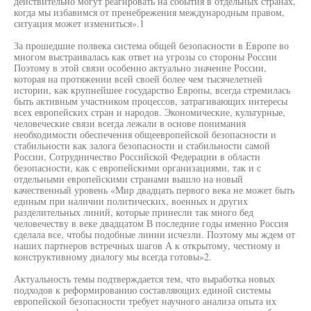
действительно могут реагировать на события в отдельных странах,
когда мы избавимся от пренебрежения международным правом,
ситуация может измениться».1
За прошедшие полвека система общей безопасности в Европе во
многом выстраивалась как ответ на угрозы со стороны России
Поэтому в этой связи особенно актуально значение России,
которая на протяжении всей своей более чем тысячелетней
истории, как крупнейшее государство Европы, всегда стремилась
быть активным участником процессов, затрагивающих интересы
всех европейских стран и народов. Экономические, культурные,
человеческие связи всегда лежали в основе понимания
необходимости обеспечения общеевропейской безопасности и
стабильности как залога безопасности и стабильности самой
России, Сотрудничество Российской Федерации в области
безопасности, как с европейскими организациями, так и с
отдельными европейскими странами вышло на новый
качественный уровень «Мир двадцать первого века не может быть
единым при наличии политических, военных и других
разделительных линий, которые принесли так много бед
человечеству в веке двадцатом В последние годы именно Россия
сделала все, чтобы подобные линии исчезли. Поэтому мы ждем от
наших партнеров встречных шагов А к открытому, честному и
конструктивному диалогу мы всегда готовы»2.
Актуальность темы подтверждается тем, что выработка новых
подходов к реформированию составляющих единой системы
европейской безопасности требует научного анализа опыта их