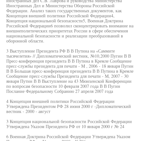
иностранных дел C.B. Лаврова и руководства Министерства
Иностранных Дел и Министерства Обороны Российской
Федерации. Анализ таких государственных документов, как
Концепция внешней политики Российской Федерации4,
Концепция национальной безопасности5, Военная Доктрина
Российской Федерации6 позволил сконцентрировать внимание на
внешнеполитических приоритетах России в сфере обеспечения
национальной безопасности и реализации преобразований в
оборонной области.
3 Выступление Президента РФ В В Путина на «Саммите
тысячелетия» // Дипломатический вестник, №10,2000 Пугин В В
Пресс-конференция президента В В Путина в Кремле Сообщение
пресс-службы президента для печати - M , 2006 - 18 января Пугин
В В Большая пресс-конференция президента В В Путина в Кремле
Сообщение пресс-службы Президента для печати - M, 2007 - 30
января Путин В В Выступление на 43 Мюнхенской Конференции
по вопросам безопасности 10 февраля 2007 года В В Пугин
Послание Федеральному Собранию 27 апреля 2007 года
4 Концепция внешней политики Российской Федерации
Утверждена Президентом РФ 28 июня 2000 г -Дипломатический
вестник - 2000 - август
3 Концепция национальной безопасности Российской Федерации
Утверждена Указом Президента РФ от 10 января 2000 г № 24
6 Военная Доктрина Российской Федерации Утверждена Указом