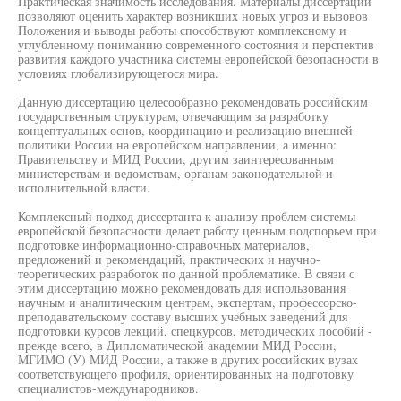
Практическая значимость исследования. Материалы диссертации
позволяют оценить характер возникших новых угроз и вызовов
Положения и выводы работы способствуют комплексному и
углубленному пониманию современного состояния и перспектив
развития каждого участника системы европейской безопасности в
условиях глобализирующегося мира.
Данную диссертацию целесообразно рекомендовать российским
государственным структурам, отвечающим за разработку
концептуальных основ, координацию и реализацию внешней
политики России на европейском направлении, а именно:
Правительству и МИД России, другим заинтересованным
министерствам и ведомствам, органам законодательной и
исполнительной власти.
Комплексный подход диссертанта к анализу проблем системы
европейской безопасности делает работу ценным подспорьем при
подготовке информационно-справочных материалов,
предложений и рекомендаций, практических и научно-
теоретических разработок по данной проблематике. В связи с
этим диссертацию можно рекомендовать для использования
научным и аналитическим центрам, экспертам, профессорско-
преподавательскому составу высших учебных заведений для
подготовки курсов лекций, спецкурсов, методических пособий -
прежде всего, в Дипломатической академии МИД России,
МГИМО (У) МИД России, а также в других российских вузах
соответствующего профиля, ориентированных на подготовку
специалистов-международников.