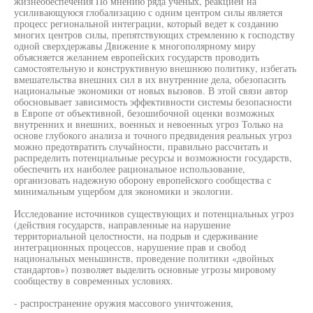
жизнеобеспечения По мнению ряда ученых, реакцией на
усиливающуюся глобализацию с одним центром силы является
процесс региональной интеграции, который ведет к созданию
многих центров силы, препятствующих стремлению к господству
одной сверхдержавы Движение к многополярному миру
объясняется желанием европейских государств проводить
самостоятельную и конструктивную внешнюю политику, избегать
вмешательства внешних сил в их внутренние дела, обезопасить
национальные экономики от новых вызовов. В этой связи автор
обосновывает зависимость эффективности системы безопасности
в Европе от объективной, безошибочной оценки возможных
внутренних и внешних, военных и невоенных угроз Только на
основе глубокого анализа и точного предвидения реальных угроз
можно предотвратить случайности, правильно рассчитать и
распределить потенциальные ресурсы и возможности государств,
обеспечить их наиболее рациональное использование,
организовать надежную оборону европейского сообщества с
минимальным ущербом для экономики и экологии.
Исследование источников существующих и потенциальных угроз
(действия государств, направленные на нарушение
территориальной целостности, на подрыв и сдерживание
интеграционных процессов, нарушение прав и свобод
национальных меньшинств, проведение политики «двойных
стандартов») позволяет выделить основные угрозы мировому
сообществу в современных условиях.
- распространение оружия массового уничтожения,