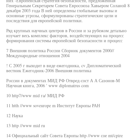
них -Европейская стратегия безопасности, предложенная
Генеральным Секретарем Совета Евросоюза Хавьером Соланой 8
декабря 2003 года В ней определены глобальные вызовы и
основные угрозы, сформулированы стратегические цели и
последствия для европейской политики.
Ряд крупных научных центров в России и за рубежом детально
изучает весь комплекс факторов, воздействующих на процесс
формирования системы европейской безопасности и процесс
7 Внешняя политика России Сборник документов 2000//
Международные отношения 2004
! С 2005 г выходит в виде ежегодника, cv Дипломатический
вестник Ежегодник-2006 Внешняя политика
России в документах МИД РФ Отвред-сост А А Сазонов-М
Научная книга, 2006 ' www diplomatrus com
10 http7/www mid га/ МИД РФ
11 htth //www soveurope m Институт Европы РАН
12 Наука
13 http //www mid ru
14 Официальный сайт Совета Европы http //www сое mt/cpire