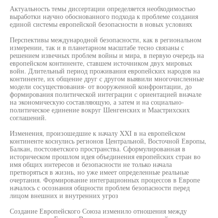
Актуальность темы диссертации определяется необходимостью
выработки научно обоснованного подхода к проблеме создания
единой системы европейской безопасности в новых условиях
Перспективы международной безопасности, как в региональном
измерении, так и в планетарном масштабе тесно связаны с
решением извечных проблем войны и мира, в первую очередь на
европейском континенте, ставшем источником двух мировых
войн. Длительный период проживания европейских народов на
континенте, их общение друг с другом выявили многочисленные
модели сосуществования- от вооруженной конфронтации, до
формирования политической интеграции с ориентацией вначале
на экономическую составляющую, а затем и на социально-
политическое единение вокруг Шенгенских и Маастрихских
соглашений.
Изменения, произошедшие к началу XXI в на европейском
континенте коснулись регионов Центральной, Восточной Европы,
Балкан, постсоветского пространства. Сформулированная в
историческом прошлом идея объединения европейских стран во
имя общих интересов и безопасности не только начала
претворяться в жизнь, но уже имеет определенные реальные
очертания. Формирование интеграционных процессов в Европе
началось с осознания общности проблем безопасности перед
лицом внешних и внутренних угроз
Создание Европейского Союза изменило отношения между