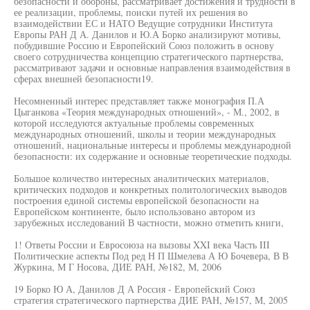
безопасности и обороны, рассматривает достижения и трудности в
ее реализации, проблемы, поиски путей их решения во
взаимодействии ЕС и НАТО Ведущие сотрудники Института
Европы РАН Д А. Данилов и Ю.А Борко анализируют мотивы,
побудившие Россию и Европейский Союз положить в основу
своего сотрудничества концепцию стратегического партнерства,
рассматривают задачи и основные направления взаимодействия в
сферах внешней безопасности19.
Несомненный интерес представляет также монография П.А
Цыганкова «Теория международных отношений», - М., 2002, в
которой исследуются актуальные проблемы современных
международных отношений, школы и теории международных
отношений, национальные интересы и проблемы международной
безопасности: их содержание и основные теоретические подходы.
Большое количество интересных аналитических материалов,
критических подходов и конкретных политологических выводов
построения единой системы европейской безопасности на
Европейском континенте, было использовано автором из
зарубежных исследований В частности, можно отметить книги,
1! Ответы России и Евросоюза на вызовы XXI века Часть III
Политические аспекты Под ред Н П Шмелева А Ю Бочевера, В В
Журкина, М Г Носова, ДИЕ РАН, №182, М, 2006
19 Борко Ю А, Данилов Д А Россия - Европейский Союз
стратегия стратегического партнерства ДИЕ РАН, №157, М, 2005