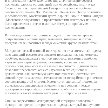
В диссертации также задействованы аналитические обзоры
исследовательских организаций при европейских институтах
Стоит отметить Европейский Центр по изучению проблем
безопасности имени Дж. Маршалла, Женевский Центр политики
и безопасности, Московский центр Карнеги, Фонд Ханнса Зайделя
(Московское отделение), с представителями некоторых из них
были проведены встречи и личные беседы по проблемам
исследования
Из неофициальных источников следует отметить материалы
общественных организаций, заявления, интервью и статьи
представителей военных и академических кругов разных стран
Методологической основой исследования стал системный подход,
позволивший рассмотреть предмет исследования, как комплекс
проблем, находящихся в едином процессе, высветить наиболее
характерные черты изучаемых явлений, установить их
особенности, взаимосвязь и взаимозависимость. Данный метод
позволил представить объект изучения в его единстве и
целостности, как составную часть политической системы, что
способствует нахождению механизмов взаимодействия различных
составляющих этой системы Кроме того, системный подход дал
возможность фиксировать изменения на геополитическом
пространстве европейского континента, обозначить новые угрозы
и вызовы, а также возможность реакции Европы на них.
Оценка современной международной ситуации проведена с
позиций конкретно-исторического подхода, который наилучшим