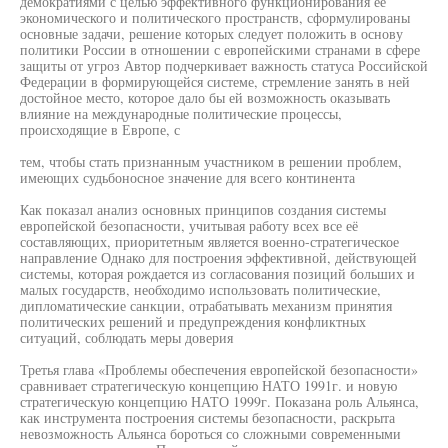
демократиями с целью эффективного функционирования ее
экономического и политического пространств, сформулированы
основные задачи, решение которых следует положить в основу
политики России в отношении с европейскими странами в сфере
защиты от угроз Автор подчеркивает важность статуса Российской
Федерации в формирующейся системе, стремление занять в ней
достойное место, которое дало бы ей возможность оказывать
влияние на международные политические процессы,
происходящие в Европе, с
тем, чтобы стать признанным участником в решении проблем,
имеющих судьбоносное значение для всего континента
Как показал анализ основных принципов создания системы
европейской безопасности, учитывая работу всех все её
составляющих, приоритетным является военно-стратегическое
направление Однако для построения эффективной, действующей
системы, которая рождается из согласования позиций больших и
малых государств, необходимо использовать политические,
дипломатические санкции, отрабатывать механизм принятия
политических решений и предупреждения конфликтных
ситуаций, соблюдать меры доверия
Третья глава «Проблемы обеспечения европейской безопасности»
сравнивает стратегическую концепцию НАТО 1991г. и новую
стратегическую концепцию НАТО 1999г. Показана роль Альянса,
как инструмента построения системы безопасности, раскрыта
невозможность Альянса бороться со сложными современными