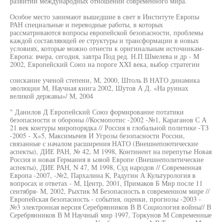
развитии международных отношений современного мира.
Особое место занимают вышедшие в свет в Институте Европы
РАН специальные и переводные работы, в которых
рассматриваются вопросы европейской безопасности, проблемы
каждой составляющей ее структуры и трансформации в новых
условиях, которые можно отнести к оригинальным источникам-
Европа: вчера, сегодня, завтра Под ред. Н.П Шмелева и др - М
2002, Европейский Союз на пороге XXI века, выбор стратегии
соискание ученой степени, М, 2000, Штоль В НАТО динамика
эволюции М, Научная книга 2002, Шутов А Д. «На руинах
великой державы»/ М, 2004
" Данилов Д Европейский Союз формирование потатики
безопасности и обороны //Космопотис -2002 -№1, Караганов С А
21 век контуры миропорядка // Россия в глобальной политике -ТЗ
-2005 - Х»5, Максимычев И Угрозы безопасности России,
связанные с началом расширения НАТО (Внешнепоютические
аспекты), ДИЕ РАН, № 42, М 1998, Континент на перепутье Новая
Россия и новая Германия в ьовой Европе (Внешнеполитические
аспекты), ДИЕ РАН, N 47, М 1998, Суд народов // Современная
Европа -2007, -№2, Пархалина К, Радугин А Культурология в
вопросах и ответах - М, Центр, 2001, Примаков Б Мир после 11
сентября- М, 2002, Рыхтик М Безопасность в современном мире //
Европейская безопасность - события, оценки, прогнозы -2003 -
№3 электронная версия Серебрянников В В Социология войны// В
Серебрянников В М Научный мир 1997, Торкунов М Современные