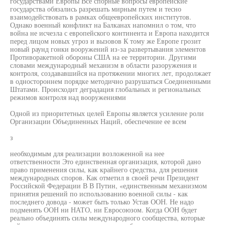
государствами Европы Все спорные вопросы европейские
государства обязались разрешать мирным путем и тесно
взаимодействовать в рамках общеевропейских институтов.
Однако военный конфликт на Балканах напомнил о том, что
война не исчезла с европейского континента и Европа находится
перед лицом новых угроз и вызовов К тому же Европе грозит
новый раунд гонки вооружений из-за развертывания элементов
Противоракетной обороны США на ее территории. Другими
словами международный механизм в области разоружения и
контроля, создававшийся на протяжении многих лет, продолжает
в одностороннем порядке методично разрушаться Соединенными
Штатами. Происходит деградация глобальных и региональных
режимов контроля над вооружениями
Одной из приоритетных целей Европы является усиление роли
Организации Объединенных Наций, обеспечение ее всем
з
необходимым для реализации возложенной на нее
ответственности Это единственная организация, которой дано
право применения силы, как крайнего средства, для решения
международных споров. Как отметил в своей речи Президент
Российской Федерации В В Путин, «единственным механизмом
принятия решений по использованию военной силы - как
последнего довода - может быть только Устав ООН. Не надо
подменять ООН ни НАТО, ни Евросоюзом. Когда ООН будет
реально объединять силы международного сообщества, которые