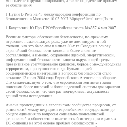
многолетнего функционирования, а также определение проблем
ее обеспечения
1 Путин В Речь на 43 международной конференции по
безопасности в Мюнхене 10 02 2007 Ьйр//рге5йеп1 кгещЦч ги
1 Балуевский Ю Про ПРО//Российская газета №4357 4 мая 2007
Военные факторы обеспечения безопасности, по-прежнему
играющие немаловажную роль, уже не доминируют в той
степени, как это было еще в начале 80-х гг Сегодня в основу
европейской безопасности заложены более сложные
составляющие, а именно, сохранение ядерной, энергетической,
информационной безопасности, защита окружающей среды,
превентивное урегулирование кризисов, борьба с международным
терроризмом, преступностью и др. Кульминацией
общеевропейской интеграции в вопросах безопасности стало
создание 12 июля 2004 года Европейского Агенства по обороне.
Это свидетельствует о том, что европейский континент занят
поисками более широкой и более надежной системы для гарантии
своей безопасности, что еще раз подчеркивает актуальность
данной темы исследования.
Анализ происходящих в европейском сообществе процессов, от
разногласий между ведущими европейскими государствами до
общего единения по вопросам социально-экономической,
финансовой и общественно-политической интеграции в рамках
ЕС -решения на этой основе проблем безопасности -