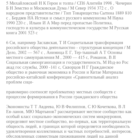
5 Михайловский H К Герои и толпа / СПб Алитейя 1998 , Чичерин
Б H Земство и Московская Дума / M Север 1934 372 с , О
народном представительстве / Тип Товарищества Сытина 1889 810
с , Бердяев НА Истоки и смысл русского коммунизма M Наука
1990 220 с , Ильин И А Мир перед пропастью Политика,
господсто и культура в коммунистическом государстве M Русская
книга 2001 523 с
6 См, например Заславская, Т И Социетальная трансформация
российского общества деятельностно - структурная концепция / M
Дело, 2002 — 567 с , Анимица Е Г, Тер-тышный А Т Основы
местного самоуправления M , 2000 — 415 с, Романов, В JI
Социальная самоорганизация и государственность, M Изд-во Рос
акад гос службы, 2000 -141 с, Скворцов H Г Гражданское
общество и рыночная экономика в России и Китае Материалы
российско-китайской конференции «Сравнительный анализ
проблем соци-
правомерно соотносят проблематику местных сообществ с
процессом формирования в России гражданского общества
Экономисты Т Т Авдеева, Ю В Филиппов, С Ю Кочеткова, В Л
Ев-ланов, МЮ Мартынов7 рассматривают местное сообщество как
особый класс социально-экономических систем микроуровня,
определяют местное сообщество, во-первых, как территориальную
общность людей, в границах которой определяется необходимость
удовлетворения коллективных и частных потребностей, интересов,
обусловленных совместным проживанием людей на данной