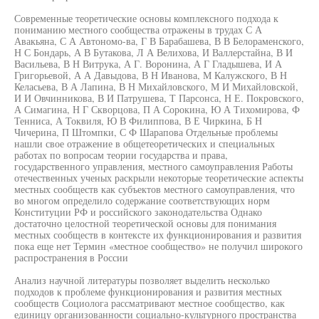
Современные теоретические основы комплексного подхода к
пониманию местного сообщества отражены в трудах С А
Авакьяна, С А Автономо-ва, Г В Барабашева, В В Белораменского,
Н С Бондарь, А В Бутакова, Л А Велихова, И Валлерстайна, В И
Васильева, В Н Витрука, А Г. Воронина, А Г Гладышева, И А
Григорьевой, А А Давыдова, В Н Иванова, М Калужского, В Н
Келасьева, В А Лапина, В Н Михайловского, М И Михайловской,
И И Овчинникова, В И Патрушева, Т Парсонса, Н Е. Покровского,
А Симагина, Н Г Скворцова, П А Сорокина, Ю А Тихомирова, Ф
Тенниса, А Токвиля, Ю В Филиппова, В Е Чиркина, Б Н
Чичерина, П Штомпки, С Ф Шарапова Отдельные проблемы
нашли свое отражение в общетеоретических и специальных
работах по вопросам теории государства и права,
государственного управления, местного самоуправления Работы
отечественных ученых раскрыли некоторые теоретические аспекты
местных сообществ как субъектов местного самоуправления, что
во многом определило содержание соответствующих норм
Конституции РФ и российского законодательства Однако
достаточно целостной теоретической основы для понимания
местных сообществ в контексте их функционирования и развития
пока еще нет Термин «местное сообщество» не получил широкого
распространения в России
Анализ научной литературы позволяет выделить несколько
подходов к проблеме функционирования и развития местных
сообществ Социолога рассматривают местное сообщество, как
единицу организованности социально-культурного пространства