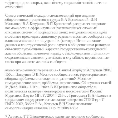
территории, во-вторых, как систему социально-экономических
отношений
Синергетический подход, использованный при анализе
общественных процессов в трудах В А Васильковой, И.И
Малышко, В А Батурина, В П Бранского8 раскрывает широкие
возможности в сфере изучения развивающихся сложных
открытых систем, и посредством своих методологических идей
позволяет проследить динамику развития местных сообществ под
влиянием внешних и внутренних факторов Использование
данных о конструктивной роли случая в общественном развитии
объясняет субъективный характер государственно-гражданской
жизни общества, позволяет наряду с закономерными причинно-
следственными связями, учитывать и случайные, вероятностные
связи при анализе местных сообществ
ально-экономического развития» Санкт-Петербург Астерион 2004
155с , Патрушев В II Местное сообщество как территориальная
община проблемы становления и развитияУ Местное
самоуправление опыт, проблемы, перспективы Сб научных статей
М Дело 2000 - 310 с , Рябев В В Гражданское общество и
политическая культура (метаморфозы постсоветской России)
Мурманск Изд-во МГТУ, 2004 - 219 с , Григорьева И А Человек в
социальном государстве согласование интересов СПб Издат С-
ПбГУ 2002, Зобов Р А , Келасьев В Н Человекознание
самоорганизация человека СПбГУ 2008 460 с
7 Авдеева, Т Т Экономическое развитие местного сообщества