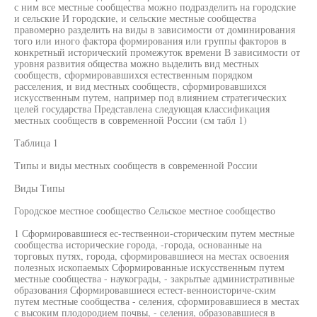
с ним все местные сообщества можно подразделить на городские
и сельские И городские, и сельские местные сообщества
правомерно разделить на виды в зависимости от доминирования
того или иного фактора формирования или группы факторов в
конкретный исторический промежуток времени В зависимости от
уровня развития общества можно выделить вид местных
сообществ, сформировавшихся естественным порядком
расселения, и вид местных сообществ, сформировавшихся
искусственным путем, например под влиянием стратегических
целей государства Представлена следующая классификация
местных сообществ в современной России (см табл 1)
Таблица 1
Типы и виды местных сообществ в современной России
Виды Типы
Городское местное сообщество Сельское местное сообщество
1 Сформировавшиеся ес-тественнои-сторическим путем местные
сообщества исторические города, -города, основанные на
торговых путях, города, сформировавшиеся на местах освоения
полезных ископаемых Сформированные искусственным путем
местные сообщества - наукограды, - закрытые административные
образования Сформировавшиеся естест-венноисториче-ским
путем местные сообщества - селения, сформировавшиеся в местах
с высоким плодородием почвы, - селения, образовавшиеся в