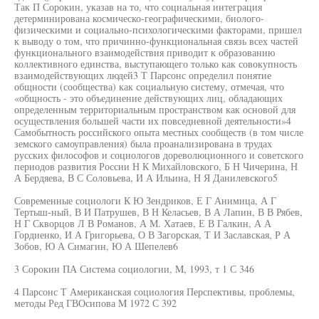
Так П Сорокин, указав на то, что социальная интеграция
детерминирована космическо-географическими, биолого-
физическими и социально-психологическими факторами, пришел
к выводу о том, что причинно-функциональная связь всех частей
функционального взаимодействия приводит к образованию
коллективного единства, выступающего только как совокупность
взаимодействующих людей3 Т Парсонс определил понятие
общности (сообщества) как социальную систему, отмечая, что
«общность - это объединение действующих лиц, обладающих
определенным территориальным пространством как основой для
осуществления большей части их повседневной деятельности»4
Самобытность российского опыта местных сообществ (в том числе
земского самоуправления) была проанализирована в трудах
русских философов и социологов дореволюционного и советского
периодов развития России Н К Михайловского, Б Н Чичерина, Н
А Бердяева, В С Соловьева, И А Ильина, Н Я Данилевского5
Современные социологи К Ю Зендриков, Е Г Анимица, А Г
Тертыш-ный, В И Патрушев, В Н Келасьев, В А Лапин, В В Рябев,
Н Г Скворцов Л В Романов, А М. Хатаев, Е В Галкин, А А
Гордиенко, И А Григорьева, О В Загорская, Т И Заславская, Р А
Зобов, Ю А Симагин, Ю А Шепелев6
3 Сорокин ПА Система социологии, M, 1993, т 1 С 346
4 Парсонс Т Американская социология Перспективы, проблемы,
методы Ред ГВОсипова M 1972 С 392