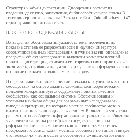
Структура и объем диссертации. Диссертация состоит из
введения, двух глав, заключения, библиографического списка В
текст диссертации включены 13 схем и таблиц Общий объем - 147
страниц машинописного текста
II. ОСНОВНОЕ СОДЕРЖАНИЕ РАБОТЫ
Во введении обоснована актуальность темы исследования,
показана степень ее разработанности в научной литературе,
сформулирована цель исследования, научные задачи; определены
предмет и объект исследования, выделены элементы научной
новизны диссертации, отмечены ее теоретическая и практическая
значимость, апробация полученных результатов, сформулированы
основные положения, выносимые на защиту
В первой главе «Социологические подходы к изучению местного
сообщества» на основе анализа сложившихся теоретических
подходов конкретизируется содержание понятия «местное
сообщество» как социальной системы Сформулированы и
уточнены наиболее общие для современных исследователей
выводы о критериях, по которым местное сообщество можно
выделить из иерархии социальных систем Выявлены и уточнены
роль местных сообществ в формировании гражданского общества,
укреплении единства российского государства в период
реформирования его экономической и политической систем,
предложена классификация местных сообществ по типам и видам,
что позволило учесть общее и особенное в функционировании