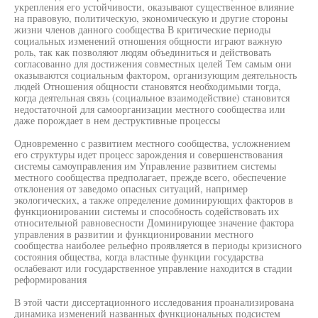
укрепления его устойчивости, оказывают существенное влияние
на правовую, политическую, экономическую и другие стороны
жизни членов данного сообщества В критические периоды
социальных изменений отношения общности играют важную
роль, так как позволяют людям объединиться и действовать
согласованно для достижения совместных целей Тем самым они
оказываются социальным фактором, организующим деятельность
людей Отношения общности становятся необходимыми тогда,
когда деятельная связь (социальное взаимодействие) становится
недостаточной для самоорганизации местного сообщества или
даже порождает в нем деструктивные процессы
Одновременно с развитием местного сообщества, усложнением
его структуры идет процесс зарождения и совершенствования
системы самоуправления им Управление развитием системы
местного сообщества предполагает, прежде всего, обеспечение
отклонения от заведомо опасных ситуаций, например
экологических, а также определение доминирующих факторов в
функционировании системы и способность содействовать их
относительной равновесности Доминирующее значение фактора
управления в развитии и функционировании местного
сообщества наиболее рельефно проявляется в периоды кризисного
состояния общества, когда властные функции государства
ослабевают или государственное управление находится в стадии
реформирования
В этой части диссертационного исследования проанализирована
динамика изменений названных функциональных подсистем