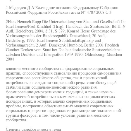
1 Медведев Д А Ежегодное послание Федеральному Собранию
Российской Федерации Российская газета N° 4787 2008 С 3
2Hans Hemnch Rupp Die Unterscheidung von Staat und Gesellschaft In
Josef Isensee/Paul Kirchhof (Hrsg), Handbuch des Staatsrechts, Bd П, §
Aufl, Heidelberg 2004, § 31, S 879, Konrad Hesse Grundzuge des
Verfassungsrechts der Bundesrepublik Deutschland, 20 Aufl,
Heidelberg, 1999, Josef Isensee Subsidiantattsprinzip und
Verfassungsrecht, 2 Aufl, Duncker& Humblot, Berlin 2001 Fnednch
Gunther Denken vom Staat her Die bundesdeutsche Staatsrechtslehre
zuischen Dezision und Intergration 1949-1970, Oldenbourg, Munchen
2004
влияния местного сообщества на формирование социальных
практик, способствующих становлению процессов саморазвития
современного российского общества, так и практической
потребностью в создании социальной среды, способствующей
стабилизации социально-экономического развития,
формированию демократических традиций, а также научно-
практической потребностью в комплексных социологических
исследованиях, в которых анализ современных социальных
проблем, построение объяснительных моделей современных
социальных процессов предполагает рассмотрение значительной
группы факторов, в том числе условий развития местного
сообщества
Степень разработанности темы