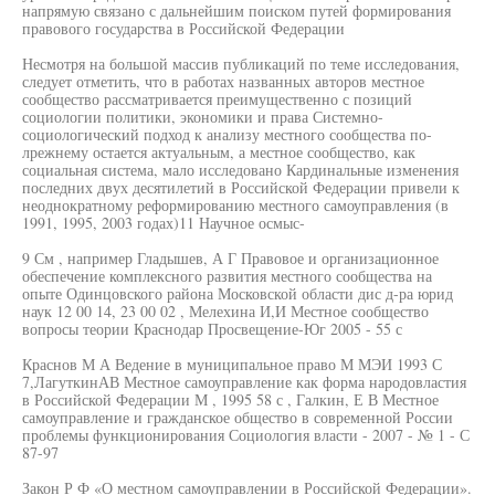
напрямую связано с дальнейшим поиском путей формирования
правового государства в Российской Федерации
Несмотря на большой массив публикаций по теме исследования,
следует отметить, что в работах названных авторов местное
сообщество рассматривается преимущественно с позиций
социологии политики, экономики и права Системно-
социологический подход к анализу местного сообщества по-
лрежнему остается актуальным, а местное сообщество, как
социальная система, мало исследовано Кардинальные изменения
последних двух десятилетий в Российской Федерации привели к
неоднократному реформированию местного самоуправления (в
1991, 1995, 2003 годах)11 Научное осмыс-
9 См , например Гладышев, А Г Правовое и организационное
обеспечение комплексного развития местного сообщества на
опыте Одинцовского района Московской области дис д-ра юрид
наук 12 00 14, 23 00 02 , Мелехина И,И Местное сообщество
вопросы теории Краснодар Просвещение-Юг 2005 - 55 с
Краснов М А Ведение в муниципальное право М МЭИ 1993 С
7,ЛагуткинАВ Местное самоуправление как форма народовластия
в Российской Федерации М , 1995 58 с , Галкин, Е В Местное
самоуправление и гражданское общество в современной России
проблемы функционирования Социология власти - 2007 - № 1 - С
87-97
Закон Р Ф «О местном самоуправлении в Российской Федерации».