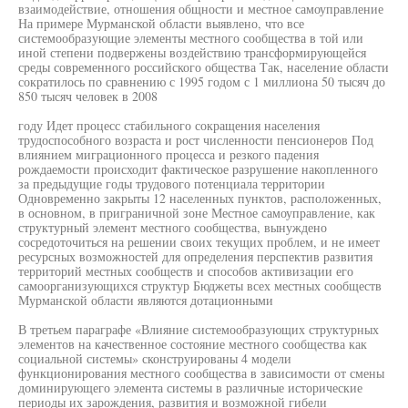
взаимодействие, отношения общности и местное самоуправление
На примере Мурманской области выявлено, что все
системообразующие элементы местного сообщества в той или
иной степени подвержены воздействию трансформирующейся
среды современного российского общества Так, население области
сократилось по сравнению с 1995 годом с 1 миллиона 50 тысяч до
850 тысяч человек в 2008
году Идет процесс стабильного сокращения населения
трудоспособного возраста и рост численности пенсионеров Под
влиянием миграционного процесса и резкого падения
рождаемости происходит фактическое разрушение накопленного
за предыдущие годы трудового потенциала территории
Одновременно закрыты 12 населенных пунктов, расположенных,
в основном, в приграничной зоне Местное самоуправление, как
структурный элемент местного сообщества, вынуждено
сосредоточиться на решении своих текущих проблем, и не имеет
ресурсных возможностей для определения перспектив развития
территорий местных сообществ и способов активизации его
самоорганизующихся структур Бюджеты всех местных сообществ
Мурманской области являются дотационными
В третьем параграфе «Влияние системообразующих структурных
элементов на качественное состояние местного сообщества как
социальной системы» сконструированы 4 модели
функционирования местного сообщества в зависимости от смены
доминирующего элемента системы в различные исторические
периоды их зарождения, развития и возможной гибели