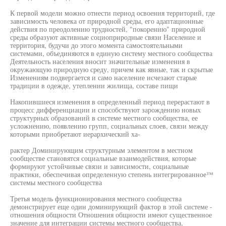
К первой модели можно отнести период освоения территорий, где
зависимость человека от природной среды, его адаптационные
действия по преодолению трудностей, "покорению" природной
среды образуют активные социоприродные связи Население и
территория, будучи до этого момента самостоятельными
системами, объединяются в единую систему местного сообщества
Деятельность населения вносит значительные изменения в
окружающую природную среду, причем как явные, так и скрытые
Изменениям подвергается и само население исчезают старые
традиции в одежде, утеплении жилища, составе пищи
Накопившиеся изменения в определенный период перерастают в
процесс дифференциации и способствуют зарождению новых
структурных образований в системе местного сообщества, ее
усложнению, появлению групп, социальных слоев, связи между
которыми приобретают иерархический ха-
рактер Доминирующим структурным элементом в местном
сообществе становятся социальные взаимодействия, которые
формируют устойчивые связи и зависимости, социальные
практики, обеспечивая определенную степень интегрированное™
системы местного сообщества
Третья модель функционирования местного сообщества
демонстрирует еще один доминирующий фактор в этой системе -
отношения общности Отношения общности имеют существенное
значение для интеграции системы местного сообщества,