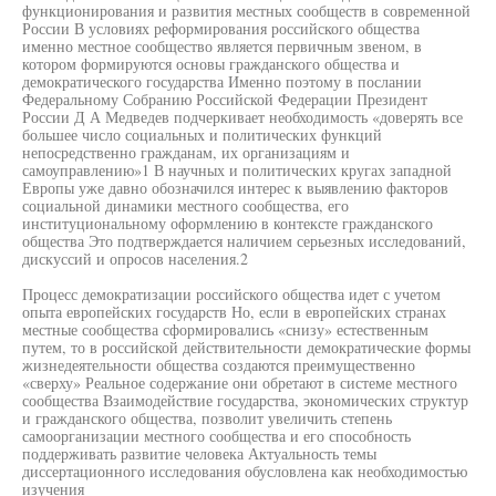
функционирования и развития местных сообществ в современной
России В условиях реформирования российского общества
именно местное сообщество является первичным звеном, в
котором формируются основы гражданского общества и
демократического государства Именно поэтому в послании
Федеральному Собранию Российской Федерации Президент
России Д А Медведев подчеркивает необходимость «доверять все
большее число социальных и политических функций
непосредственно гражданам, их организациям и
самоуправлению»1 В научных и политических кругах западной
Европы уже давно обозначился интерес к выявлению факторов
социальной динамики местного сообщества, его
институциональному оформлению в контексте гражданского
общества Это подтверждается наличием серьезных исследований,
дискуссий и опросов населения.2
Процесс демократизации российского общества идет с учетом
опыта европейских государств Но, если в европейских странах
местные сообщества сформировались «снизу» естественным
путем, то в российской действительности демократические формы
жизнедеятельности общества создаются преимущественно
«сверху» Реальное содержание они обретают в системе местного
сообщества Взаимодействие государства, экономических структур
и гражданского общества, позволит увеличить степень
самоорганизации местного сообщества и его способность
поддерживать развитие человека Актуальность темы
диссертационного исследования обусловлена как необходимостью
изучения