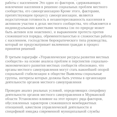
работы с населением Это один из факторов, сдерживающих
вовлечение населения в решение социальных проблем местного
сообщества, его самоорганизацию Кроме этого, факторами,
препятствующим процессу самоорганизации, являются
недостаточная готовность и незаинтересованность населения в
активном участии в делах местного сообщества, что объясняется и
индивидуальными качествами человека (он по природе может
быть активен или неактивен), и выражением протеста против
сложившегося порядка, обременительностью и сложностью работы
с населением, господством бюрократического типа руководства,
который не предусматривает включения граждан в процесс
принятия решений
В третьем параграфе «Управленческие ресурсы развития местных
сообществ» на основе анализа проблем и перспектив социально-
экономического развития местных сообществ обосновано, что
органы местного самоуправления могут стать важнейшей опорой
социальной стабилизации в обществе Выявлены социальные
группы, интересы которых должны быть учтены в организации
деятельности органов местного самоуправления
Проведен анализ реальных условий, определяющих специфику
деятельности органов местного самоуправления в Мурманской
области Установлено влияние на этот процесс ряда факторов,
обусловленных характером сложившихся межбюджетных
отношений, качеством управленческой деятельности и
спецификой имиджа современной муниципальной службы