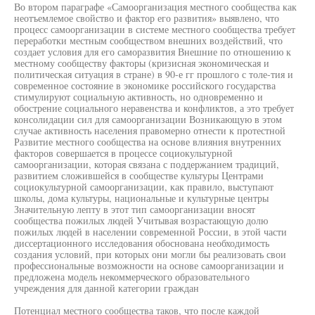
Во втором параграфе «Самоорганизация местного сообщества как
неотъемлемое свойство и фактор его развития» выявлено, что
процесс самоорганизации в системе местного сообщества требует
переработки местным сообществом внешних воздействий, что
создает условия для его саморазвития Внешние по отношению к
местному сообществу факторы (кризисная экономическая и
политическая ситуация в стране) в 90-е гг прошлого с толе-тия и
современное состояние в экономике российского государства
стимулируют социальную активность, но одновременно и
обострение социального неравенства и конфликтов, а это требует
консолидации сил для самоорганизации Возникающую в этом
случае активность населения правомерно отнести к протестной
Развитие местного сообщества на основе влияния внутренних
факторов совершается в процессе социокультурной
самоорганизации, которая связана с поддержанием традиций,
развитием сложившейся в сообществе культуры Центрами
социокультурной самоорганизации, как правило, выступают
школы, дома культуры, национальные и культурные центры
Значительную лепту в этот тип самоорганизации вносят
сообщества пожилых людей Учитывая возрастающую долю
пожилых людей в населении современной России, в этой части
диссертационного исследования обоснована необходимость
создания условий, при которых они могли бы реализовать свои
профессиональные возможности на основе самоорганизации и
предложена модель некоммерческого образовательного
учреждения для данной категории граждан
Потенциал местного сообщества таков, что после каждой