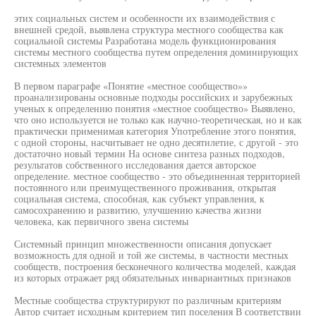
этих социальных систем и особенности их взаимодействия с
внешней средой, выявлена структура местного сообщества как
социальной системы Разработана модель функционирования
системы местного сообщества путем определения доминирующих
системных элементов
В первом параграфе «Понятие «местное сообщество»»
проанализированы основные подходы российских и зарубежных
ученых к определению понятия «местное сообщество» Выявлено,
что оно используется не только как научно-теоретическая, но и как
практически применимая категория Употребление этого понятия,
с одной стороны, насчитывает не одно десятилетие, с другой - это
достаточно новый термин На основе синтеза разных подходов,
результатов собственного исследования дается авторское
определение. местное сообщество - это объединенная территорией
постоянного или преимущественного проживания, открытая
социальная система, способная, как субъект управления, к
самосохранению и развитию, улучшению качества жизни
человека, как первичного звена системы
Системный принцип множественности описания допускает
возможность для одной и той же системы, в частности местных
сообществ, построения бесконечного количества моделей, каждая
из которых отражает ряд обязательных инвариантных признаков
Местные сообщества структурируют по различным критериям
Автор считает исходным критерием тип поселения В соответствии