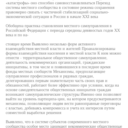
«катастрофы» оно способно самовосстанавливаться Переход
системы местного сообщества в состояние режима сохранения
правомерно связать с частичной стабилизацией социально-
экономической ситуации в России в начале XXI века
Обобщена практика становления местного самоуправления в
Российской Федерации с периода середины девяностых годов XX
века и по на-
стоящее время Выявлено несколько форм активного
взаимодействия местной власти и жителей Проанализированы
формы взаимодействия населения и местной власти К ним можно
отнести - территориальное общественное самоуправление,
деятельность некоммерческих организаций, гражданские
инициативы, в том числе и появившиеся в последнее время
фонды местных сообществ Механизмы, предполагающие
соуправление профессионалов и рядовых граждан,
делегировавших первым значительную часть своих прав и
обязанностей, работают более эффективно при условии, когда на
основе самодеятельности общественных инициатив граждан
возникают самоуправленческие структуры Именно они позволяют
выйти на уровень партиципа-ции, на котором предусматриваются
механизмы, позволяющие людям вести равноправные переговоры
с властью, добиваясь компромисса и учета их интересов путем
совместной выработки решения
Выявлено, что в системе субъектов современного местного
сообщества особое место занимают некоммерческие общественные