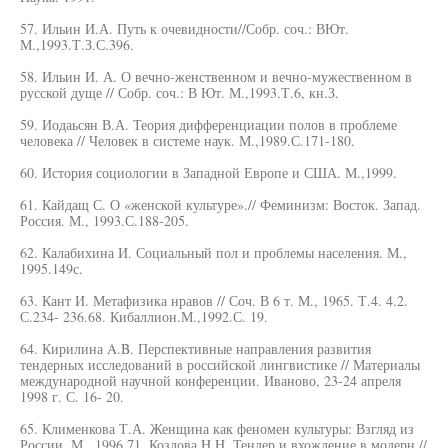
57. Ильин И.А. Путь к очевидности//Собр. соч.: ВЮт.
М.,1993.Т.З.С.396.
58. Ильин И. А. О вечно-женственном и вечно-мужественном в
русской дуще // Собр. соч.: В Ют. М.,1993.Т.6, кн.З.
59. Иодаьсян В.А. Теория дифференциации полов в проблеме
человека // Человек в системе наук. М.,1989.С.171-180.
60. История социологии в Западной Европе и США. М.,1999.
61. Кайдащ С. О «женской культуре».// Феминизм: Восток. Запад.
Россия. М., 1993.С.188-205.
62. Калабихина И. Социальный пол и проблемы населения. М.,
1995.149с.
63. Кант И. Метафизика нравов // Соч. В 6 т. М., 1965. Т.4. 4.2.
С.234- 236.68. Кибаллион.М.,1992.С. 19.
64. Кирилина A.B. Перспективные направления развития
тендерных исследований в российской лингвистике // Материалы
международной научной конференции. Иваново, 23-24 апреля
1998 г. С. 16- 20.
65. Клименкова Т.А. Женщина как феномен культуры: Взгляд из
России. М., 1996.71 .Козлова H.H. Тендер и вхождение в модерн.//