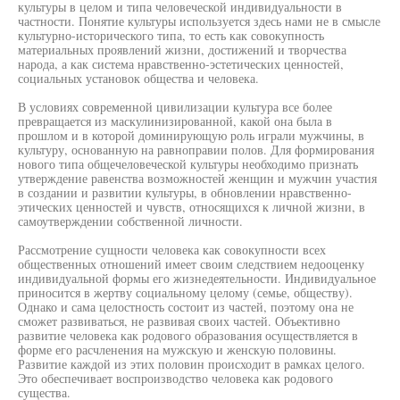
культуры в целом и типа человеческой индивидуальности в
частности. Понятие культуры используется здесь нами не в смысле
культурно-исторического типа, то есть как совокупность
материальных проявлений жизни, достижений и творчества
народа, а как система нравственно-эстетических ценностей,
социальных установок общества и человека.
В условиях современной цивилизации культура все более
превращается из маскулинизированной, какой она была в
прошлом и в которой доминирующую роль играли мужчины, в
культуру, основанную на равноправии полов. Для формирования
нового типа общечеловеческой культуры необходимо признать
утверждение равенства возможностей женщин и мужчин участия
в создании и развитии культуры, в обновлении нравственно-
этических ценностей и чувств, относящихся к личной жизни, в
самоутверждении собственной личности.
Рассмотрение сущности человека как совокупности всех
общественных отношений имеет своим следствием недооценку
индивидуальной формы его жизнедеятельности. Индивидуальное
приносится в жертву социальному целому (семье, обществу).
Однако и сама целостность состоит из частей, поэтому она не
сможет развиваться, не развивая своих частей. Объективно
развитие человека как родового образования осуществляется в
форме его расчленения на мужскую и женскую половины.
Развитие каждой из этих половин происходит в рамках целого.
Это обеспечивает воспроизводство человека как родового
существа.