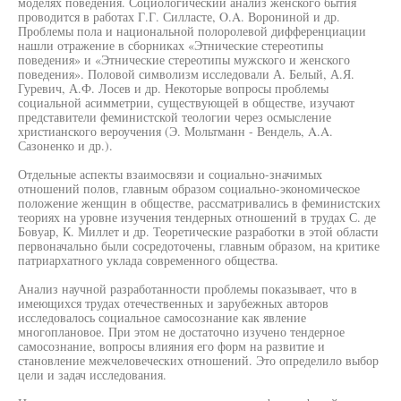
моделях поведения. Социологический анализ женского бытия
проводится в работах Г.Г. Силласте, O.A. Ворониной и др.
Проблемы пола и национальной полоролевой дифференциации
нашли отражение в сборниках «Этнические стереотипы
поведения» и «Этнические стереотипы мужского и женского
поведения». Половой символизм исследовали А. Белый, А.Я.
Гуревич, А.Ф. Лосев и др. Некоторые вопросы проблемы
социальной асимметрии, существующей в обществе, изучают
представители феминистской теологии через осмысление
христианского вероучения (Э. Мольтманн - Вендель, A.A.
Сазоненко и др.).
Отдельные аспекты взаимосвязи и социально-значимых
отношений полов, главным образом социально-экономическое
положение женщин в обществе, рассматривались в феминистских
теориях на уровне изучения тендерных отношений в трудах С. де
Бовуар, К. Миллет и др. Теоретические разработки в этой области
первоначально были сосредоточены, главным образом, на критике
патриархатного уклада современного общества.
Анализ научной разработанности проблемы показывает, что в
имеющихся трудах отечественных и зарубежных авторов
исследовалось социальное самосознание как явление
многоплановое. При этом не достаточно изучено тендерное
самосознание, вопросы влияния его форм на развитие и
становление межчеловеческих отношений. Это определило выбор
цели и задач исследования.