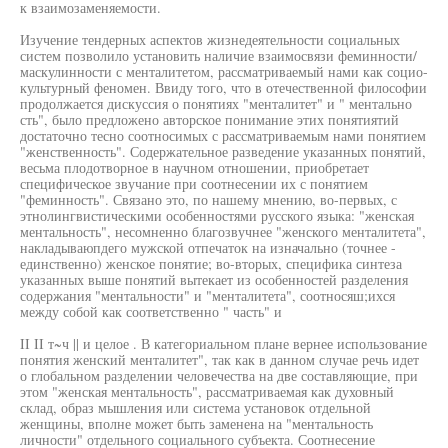
к взаимозаменяемости.
Изучение тендерных аспектов жизнедеятельности социальных
систем позволило установить наличие взаимосвязи феминности/
маскулинности с менталитетом, рассматриваемый нами как социо-
культурный феномен. Ввиду того, что в отечественной философии
продолжается дискуссия о понятиях "менталитет" и " ментально
сть", было предложено авторское понимание этих понятиятий
достаточно тесно соотносимых с рассматриваемым нами понятием
"женственность". Содержательное разведение указанных понятий,
весьма плодотворное в научном отношении, приобретает
специфическое звучание при соотнесении их с понятием
"феминность". Связано это, по нашему мнению, во-первых, с
этнолингвистическими особенностями русского языка: "женская
ментальность", несомненно благозвучнее "женского менталитета",
накладываюпдего мужской отпечаток на изначально (точнее -
единственно) женское понятие; во-вторых, специфика синтеза
указанных выше понятий вытекает из особенностей разделения
содержания "ментальности" и "менталитета", соотносяш;ихся
между собой как соответственно " часть" и
II II т~ч || и целое . В категориальном плане вернее использование
понятия женский менталитет", так как в данном случае речь идет
о глобальном разделении человечества на две составляющие, при
этом "женская ментальность", рассматриваемая как духовный
склад, образ мышления или система установок отдельной
женщины, вполне может быть заменена на "ментальность
личности" отдельного социального субъекта. Соотнесение