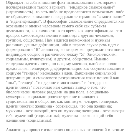
Обращает на себя внимание факт использования некоторыми
исследователями такого варианта: "тендерное самосознание"
(идентичность), то есть либо не предполагается возможным, либо
не обращается внимание на содержание терминов "самосознание"
и "идентификация". В философии самосознание определяется как
осознание и оценка человеком самого себя как субъекта
деятельности, как личности, в то время как идентификация - это
процесс самоотождествления индивида с другим человеком,
группой, обществом. Нам видится возможным и нужным
различать данные дефиниции, ибо в первом случае речь идет о
формировании "Я" личности, во втором же предполагается поиск
индивидом общего и различного между "Я" (биологическим,
социальным, культурным) и другим, обществом. Именно
тендерная идентичность, по нащему мнению, наиболее полно
представляет тендерную дифференциацию как сосуществование в
социуме "тендера" нескольких видов. Выяснение социальной
детерминации и смыслового разграничения таких понятий как
"пол", "тендер", "тендерное самосознание" и "тендерная
идентичность" позволило нам сделать вывод о том, что
биологически человек разделен на два пола, а социально-
культурное, социально-ролевое деление приводит к
существованию в обществе, как минимум, четырех тендерных
идентичностей: женщина - осознающая, что она женщина;
мужчина - осознающий, что он мужчина; женщина - осознающая
себя мужчиной (социальным); мужчина - осознающий себя
женщиной (социальным).
Анализируя процесс изменения социальных отношений в разные