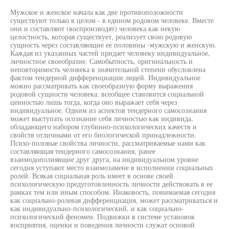
Мужское и женское начала как две противоположности
существуют только в целом - в едином родовом человеке. Вместе
они и составляют (воспроизводят) человека как некую
целостность, которая существует, реализует свою родовую
сущность через составляющие ее половины -мужскую и женскую.
Каждая из указанных частей придает человеку индивидуальное,
личностное своеобразие. Самобытность, оригинальность и
неповторимость человека в значительной степени обусловлена
фактом тендерной дифференциации людей. Индивидуальное
можно рассматривать как своеобразную форму выражения
родовой сущности человека: всеобщее становится социальной
ценностью лишь тогда, когда оно выражает себя через
индивидуальное. Одним из аспектов тендерного самосознания
может выступать осознание себя личностью как индивида,
обладающего набором глубинно-психологических качеств и
свойств отличными от его биологической принадлежности.
Психо-половые свойства личности, рассматриваемые нами как
составляющая тендерного самосознания, ранее
взаимодополнявщие друг друга, на индивидуальном уровне
сегодня уступают место взаимозамене в исполнении социальных
ролей. Всякая социальная роль имеет в основе своей
психологическую предуготовленность личности действовать в ее
рамках тем или иным способом. Инаковость, понимаемая сегодня
как социально-ролевая дифференциация, может рассматриваться и
как индивидуально-психологический, и как социально-
психологический феномен. Подвижки в системе установок
восприятия, оценки и поведения личности служат основой