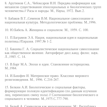
8. Арутюнов С.А., Чебоксаров H.H. Передача информации как
механизм существования этносоциальных и биологических групп
человечества.// Расы и народы. М., Наука, 1972. Вып.2.
9. Бабаков В.Т.,Семенов В.М. Национальное самосознание и
национальная культура. Методологические проблемы. М.,1996.
10. Ю.Бабель А. Женщина и социализм. М., 1959. С. 100.
11. П.Баграмов Э.А. Нация, национальная идея и национальная
политика.//Евразия. 1997.№ 1-2.
12. Бакиева Г. А. Социалистическое национальное самосознание
как общественное явление. Автореферат дисс.канд. филос. наук.
Л.,1985. С. 14.
13. В.Барг М.А. Эпохи и идеи. Становление историцизма.
М.,1984.
14. И.Бахофен И. Материнское право. Классики мирового
религиоведения. М., 1996. С.216-267.
15. Белкин А.И. Биологические и социальные факторы,
формирующие половую идентификацию (по данным изучения
лиц, перенесших смену пола) // Соотношение биологического и
социального в человеке. М.,1975.С.777-790.
16. Белый А. Символизм как миропонимание. М.: Республика,