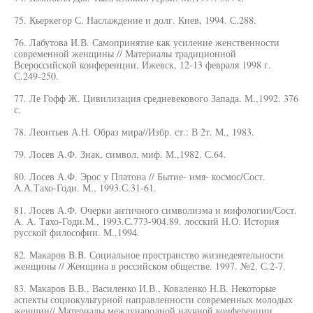
75. Кьеркегор С. Наслаждение и долг. Киев, 1994. С.288.
76. Лабутова И.В. Самопринятие как усиление женственности
современной женщины // Материалы традиционной
Всероссийской конференции, Ижевск, 12-13 февраля 1998 г.
С.249-250.
77. Ле Гофф Ж. Цивилизация средневекового Запада. М.,1992. 376
с.
78. Леонтьев А.Н. Образ мира//Избр. ст.: В 2т. М., 1983.
79. Лосев А.Ф. Знак, символ, миф. М.,1982. С.64.
80. Лосев А.Ф. Эрос у Платона // Бытие- имя- космос/Сост.
А.А.Тахо-Годи. М., 1993.С.31-61.
81. Лосев А.Ф. Очерки античного символизма и мифологии/Сост.
A. A. Тахо-Годи.М., 1993.С.773-904.89. лосский Н.О. История
русской философии. М.,1994.
82. Макаров B.B. Социальное пространство жизнедеятельности
женщины // Женщина в российском обществе. 1997. №2. С.2-7.
83. Макаров В.В., Василенко И.В., Коваленко Н.В. Некоторые
аспекты социокультурной направленности современных молодых
женщин// Материалы международной научной конференции.