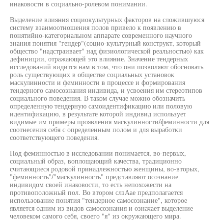
инаковости в социально-ролевом понимании.
Выделение влияния социокультурных факторов на сложившуюся
систему взаимоотношения полов привело к появлению в
понятийно-категориальном аппарате современного научного
знания понятия "гендер"(социо-культурный конструкт, который
общество "надстраивает" над физиологической реальностью) как
дефиниции, отражающей это влияние. Значение тендерных
исследований видится нам в том, что они позволяют обосновать
роль существующих в обществе социальных установок
маскулинности и феминности в процессе и формирования
тендерного самосознания индивида, и усвоения им стереотипов
социального поведения. В таком случае можно обозначить
определенную тендерную самоидентификацию или половую
идентификацию, в результате которой индивид использует
видимые им примеры проявления маскулинности/феминности для
соотнесения себя с определенным полом и для выработки
соответствующего поведения.
Под феминностью в исследовании понимается, во-первых,
социальный образ, воплощающий качества, традиционно
считающиеся родовой принадлежностью женщины, во-вторых,
"феминность"/"маскулинность" представляют осознание
индивидом своей инаковости, то есть непохожести на
противоположный пол. Во втором слзАае предполагается
использование понятия "тендерное самосознание", которое
является одним из видов самосознания и означает выделение
человеком самого себя, своего "я" из окружающего мира.