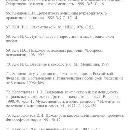
Общественные науки и современность. 1999. №5. С. 16.
66. Комаров Е.И. Деловитость женщины руководителя//У
правление персоналм. 1998.№7.С. 12-14.
67. KOH И.С. Открытие «Я». М.: ИПЛ,1976. С.52.
68. Кон И. С. Лунный свет на заре. Лики и маски однополой
любви
69. Кон И.С. Психология половых различий //Вопросы
психологии, 1981.№2.
70. Кон И. С. Введение в сексологию. М.: Медицина, 1989.
71. Концепция улучшения положения женщин в Российской
Федерации. Постановление Правительства Российской Федерации
от 8 января 1996г.№6.
72. Коростылева H.H. Тендерные конфликты как разновидность
социальных конфликтов. Дисс. . . . канд. филос. наук. Воронеж,
1998.79. коои Г. Мужественность и женственность.// Изменения
положения женщины и семья. М., 1977. С. 166-179.
73. Ксенофонтов В.И. Духовность как экзистенциальная проблема.
Философские науки 1991.№ 12.
74. Кэмпбелл Дж. Тысячеликий герой. М.,1997. 384 с.