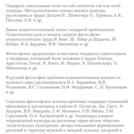
Гендерное самосознание несет на себе отпечаток той или иной
культуры. Методологические основы анализа культуры
рассмотрены в трудах Дильтея В., Шпенглера О., Гуревича А.Я.,
Пигалева А.И. и др.
Важен антропологический аспект тендерной проблематики.
Существенную роль в анализе сыграли философско-
антропологические труды Я. Беме, Ш. Тейяр де Шардена, М.
Бубера, H.A. Бердяева, Н.В. Омельченко и др.
Философские предпосылки осмысления тендерного самосознания
и тендерных отнощений были заложены в трудах Платона,
Аристотеля, Гегеля, И. Канта, Ф. Ницше, А. Шопенгауэра, О.
Вейнингера и др.
В русской философии проблемы взаимоотношения женского и
мужского начал рассматривались H.A. Бердяевым, В.В.
Розановым, B.C. Соловьевым, Н.Ф. Федоровым, С. Н. Булгаковым
и др.
Социально-философские аспекты проблемы тендерных отношений
обозначены и рассмотрены в работах К. Гиллиган, Дж. Скотт, Н.
Ходоров, В.В. Макарова, Е.Ф. Молевича, О.В. Рябова, З.М.
Саралиевой, O.A. Хасбулатовой и др. Анализируя влияние
патриархатной культуры на различные сферы жизни общества
(политическую, культурную), авторы показывают формирование
различий в структуре мужской и женской психики, различий в