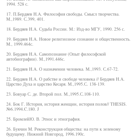
1994. 528 с.
17. П.Бердяев H.A. Философия свободы. Смысл творчества.
М.,1989. С.399, 401.
18. Бердяев H.A. Судьба России. М.: Изд-во МГУ, 1990. 256 с.
19. Бердяев H.A. Новое религиозное сознание и общественность.
М., 1999.464с.
20. Бердяев H.A. Самопознание (Опыт философской
автобиографии). М.,1991.446с.
21. Бердяев H.A. О назначении человека. М.,1993. С.67-72.
22. Бердяев H.A. О рабстве и свободе человека // Бердяев H.A.
Царство Духа и царство Кесаря. М.,1995.С. 138-139.
23. Бовуар С. де. Второй пол. М.,1995.С.108-110.
24. Бок Г. История, история женщин, история полов// THESIS.
№6.1994.C.180. J
25. БромлейЮ. В. Этнос и этнография.
26. Букчин М. Реконструкция общества: на пути к зеленому
будущему. Нижний Новгород, 1996.190с.