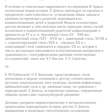
В отличие от описательно-нарративного исследования Ф Арьеса
психогенная теория истории Л Демоза претендует на научную и
предметную самостоятельность, устанавливая общие законы и
причины исторического развития, коренящиеся во
взаимоотношениях детей и родителей Модель психоистории
детства включает в себя описание шести периодов смены стилей
воспитания и взаимоотношений родителей инфантицидный (с
древности до IV в н э), бросающий стиль (IV - XIII вв),
амбивалентный стиль (XIV - XVII вв ), навязчивый стиль (XVIII в
), социализирующий стиль (XIX в - середина XX в ),
помогающий стиль (начинается в середине XX в), которые в
тексте диссертации наполняются иллюстративным материалом и
сравниваются с этнографическими данными отечественных
исследователей, таких как А Г Кислов, Е Е Сапогова,
16
Е М Рыбинский, О Е Кошелева, представляющих стили
воспитания и модели отношения к детству соответственно
русскому национальному типу культуры, включая инфантицид,
амбивалентный стиль и др, имеющие иные, по сравнению с
периодизаций Л Демоза, исторические границы, определенные
общими процессами социокультурной динамики
Детально раскрыты мировоззренческие и методологические
предпосылки периодизации истории детства Л Демоза,
выраженные в нескольких гипотетических положениях