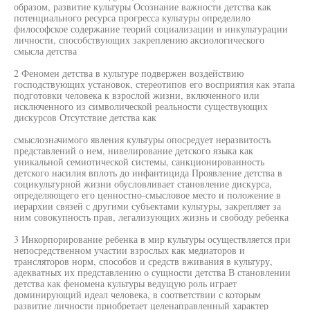
образом, развитие культуры Осознание важности детства как
потенциального ресурса прогресса культуры определило
философское содержание теорий социализации и инкультурации
личности, способствующих закреплению аксиологического
смысла детства
2 Феномен детства в культуре подвержен воздействию
господствующих установок, стереотипов его восприятия как этапа
подготовки человека к взрослой жизни, включенного или
исключенного из символической реальности существующих
дискурсов Отсутствие детства как
смыслозначимого явления культуры опосредует неразвитость
представлений о нем, нивелирование детского языка как
уникальной семиотической системы, санкционированность
детского насилия вплоть до инфантицида Проявление детства в
социкультурной жизни обусловливает становление дискурса,
определяющего его ценностно-смысловое место и положение в
иерархии связей с другими субъектами культуры, закрепляет за
ним совокупность прав, легализующих жизнь и свободу ребенка
3 Инкорпорирование ребенка в мир культуры осуществляется при
непосредственном участии взрослых как медиаторов и
трансляторов норм, способов и средств вживания в культуру,
адекватных их представлению о сущности детства В становлении
детства как феномена культуры ведущую роль играет
доминирующий идеал человека, в соответствии с которым
развитие личности приобретает целенаправленный характер