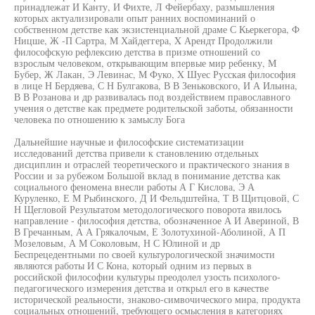
принадлежат И Канту, И Фихте, Л Фейербаху, размышления
которых актуализировали опыт ранних воспоминаний о
собственном детстве как экзистенциальной драме С Кьеркегора, Ф
Ницше, Ж -П Сартра, М Хайдеггера, X Арендт Продолжили
философскую рефлексию детства в призме отношений со
взрослым человеком, открывающим впервые мир ребенку, М
Бубер, Ж Лакан, Э Левинас, М Фуко, X Шуес Русская философия
в лице Н Бердяева, С Н Булгакова, В В Зеньковского, И А Ильина,
В В Розанова и др развивалась под воздействием православного
учения о детстве как предмете родительской заботы, обязанности
человека по отношению к замыслу Бога
Дальнейшие научные и философские систематизации
исследований детства привели к становлению отдельных
дисциплин и отраслей теоретического и практического знания в
России и за рубежом Большой вклад в понимание детства как
социального феномена внесли работы А Г Кислова, Э А
Куруленко, Е М Рыбинского, Д И Фельдштейна, Т В Щитцовой, С
Н Щегловой Результатом методологического поворота явилось
направление - философия детства, обозначенное А И Авериной, В
В Гречанным, А А Грякалочым, Е Золотухиной-Аболиной, А П
Мозеловым, А М Соколовым, Н С Юлиной и др
Беспрецедентными по своей культурологической значимости
являются работы И С Кона, который одним из первых в
российской философии культуры преодолел узость психолого-
педагогического измерения детства и открыл его в качестве
исторической реальности, знаково-симвочического мира, продукта
социальных отношений, требующего осмысления в категориях