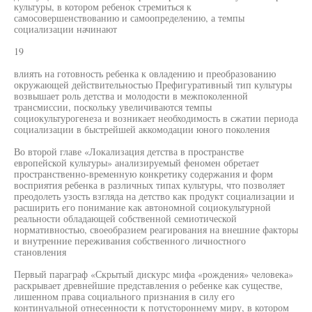
культуры, в котором ребенок стремиться к
самосовершенствованию и самоопределению, а темпы
социализации начинают
19
влиять на готовность ребенка к овладению и преобразованию
окружающей действительностью Префигуративный тип культуры
возвышает роль детства и молодости в межпоколенной
трансмиссии, поскольку увеличиваются темпы
социокультурогенеза и возникает необходимость в сжатии периода
социализации в быстрейшей аккомодации юного поколения
Во второй главе «Локализация детства в пространстве
европейской культуры» анализируемый феномен обретает
пространственно-временную конкретику содержания и форм
восприятия ребенка в различных типах культуры, что позволяет
преодолеть узость взгляда на детство как продукт социализации и
расширить его понимание как автономной социокультурной
реальности обладающей собственной семиотической
нормативностью, своеобразием реагирования на внешние факторы
и внутренние переживания собственного личностного
становления
Первый параграф «Скрытый дискурс мифа «рождения» человека»
раскрывает древнейшие представления о ребенке как существе,
лишенном права социального признания в силу его
континуальной отнесенности к потустороннему миру, в котором