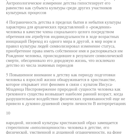
Антропологическое измерение детства гипостезирует его
равенство как субъекта культуры среди других участников
культурных процессов
4 Пограничность детства в пределах бытия и небытия культуры
характерна для архаических представлений о «рождении»
человека в качестве члена социального целого посредством
обретения им атрибутов индивидуальности в ходе возрастных
инициаций Переход из одного мира в другой, в мир норм и
правил культуры людей символизировал изменение статуса,
приобретение права иметь собственное имя и распоряжаться им
Рождение человека, происходившее в результате символической
смерти, обесценивало его дородовую жизнь, что исключало
детство из числа значимых периодов
5 Повышенное внимание к детству как периоду подготовки
человека к взрослой жизни обнаруживается в христианстве,
которое открывает этот феномен в связи с культом Иисуса-
Младенца Ниспровержение природной сущности человека как
греховного существа возвышает наиболее ранний возраст, когда
разрушительное воздействие физических привязанностей еще не
привело к духовно-душевной смерти личности В интерпретациях
10
народной, низовой культуры христианский образ замещается
стереотипом «неполноценности» человека в детстве, его
физической, умственной и душевной ограниченности, на фоне