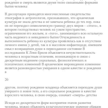
рождение и смерть являются двумя тесно связанными формами
бытия человека
В диссертации приводятся многочисленные свидетельства
этнографов и антропологов, признававших, что архаическая
культура не знала детства и не замечала ребенка до тех пор, пока
он не переходил символическую границу двух миров - «этого», в
котором господствовал человек на узком пространстве,
ограниченном его жильем, и «того», занимающего всю остальную
часть видимого и невидимого бытия Отчужденность и
вытесненность ребенка из культуры проявлялась как в отсутствии
личного имени у детей, так и в массовом инфантициде, имевшем
смысл возвращения души в первозданное состояние В
исследовании К Леви-Брюля объясняется нечувствительность
человека к возрастным отличиям, возникающую в связи с
дискретным видением социальных, физиологических и
психических изменений В архаическом мировидении изменение
является разновидностью умирания в одном качестве и рождения
в
20
другом, поэтому рождение младенца объясняется переходом души
умершего п новое тело, а его социальное рождение в качестве
взрослого человека, в свою очередь, означает «смерть» детства
Исходя из дискретности форм восприятия этапов развития
человека, можно объяснить культурологическое значение обрядов