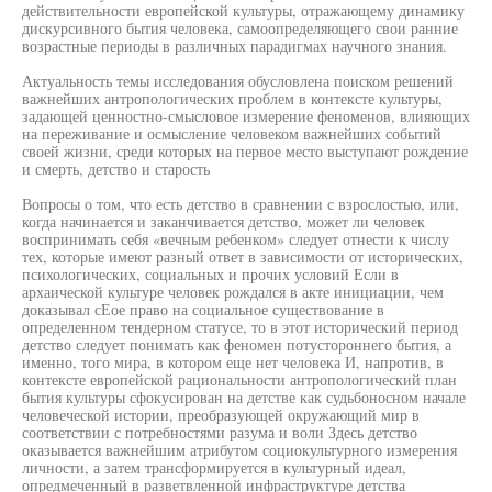
действительности европейской культуры, отражающему динамику
дискурсивного бытия человека, самоопределяющего свои ранние
возрастные периоды в различных парадигмах научного знания.
Актуальность темы исследования обусловлена поиском решений
важнейших антропологических проблем в контексте культуры,
задающей ценностно-смысловое измерение феноменов, влияющих
на переживание и осмысление человеком важнейших событий
своей жизни, среди которых на первое место выступают рождение
и смерть, детство и старость
Вопросы о том, что есть детство в сравнении с взрослостью, или,
когда начинается и заканчивается детство, может ли человек
воспринимать себя «вечным ребенком» следует отнести к числу
тех, которые имеют разный ответ в зависимости от исторических,
психологических, социальных и прочих условий Если в
архаической культуре человек рождался в акте инициации, чем
доказывал сЕое право на социальное существование в
определенном тендерном статусе, то в этот исторический период
детство следует понимать как феномен потустороннего бытия, а
именно, того мира, в котором еще нет человека И, напротив, в
контексте европейской рациональности антропологический план
бытия культуры сфокусирован на детстве как судьбоносном начале
человеческой истории, преобразующей окружающий мир в
соответствии с потребностями разума и воли Здесь детство
оказывается важнейшим атрибутом социокультурного измерения
личности, а затем трансформируется в культурный идеал,
опредмеченный в разветвленной инфраструктуре детства