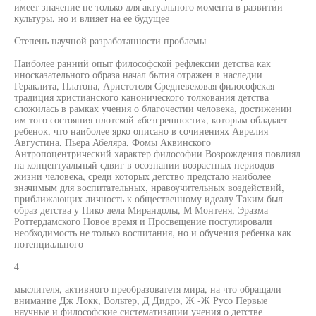
имеет значение не только для актуального момента в развитии
культуры, но и влияет на ее будущее
Степень научной разработанности проблемы
Наиболее ранний опыт философской рефлексии детства как
иносказательного образа начал бытия отражен в наследии
Гераклита, Платона, Аристотеля Средневековая философская
традиция христианского канонического толкования детства
сложилась в рамках учения о благочестии человека, достижении
им того состояния плотской «безгрешности», которым обладает
ребенок, что наиболее ярко описано в сочинениях Аврелия
Августина, Пьера Абеляра, Фомы Аквинского
Антропоцентрический характер философии Возрождения повлиял
на концептуальный сдвиг в осознании возрастных периодов
жизни человека, среди которых детство предстало наиболее
значимым для воспитательных, нравоучительных воздействий,
приближающих личность к общественному идеалу Таким был
образ детства у Пико дела Мирандолы, М Монтеня, Эразма
Роттердамского Новое время и Просвещение постулировали
необходимость не только воспитания, но и обучения ребенка как
потенциального
4
мыслителя, активного преобразоватетя мира, на что обращали
внимание Дж Локк, Вольтер, Д Дидро, Ж -Ж Русо Первые
научные и философские систематизации учения о детстве