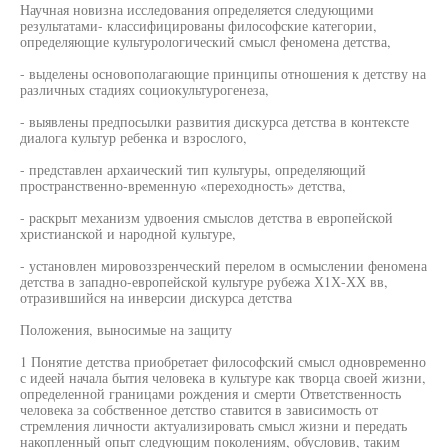
Научная новизна исследования определяется следующими
результатами- классифицированы философские категории,
определяющие культурологический смысл феномена детства,
- выделены основополагающие принципы отношения к детству на
различных стадиях социокультурогенеза,
- выявлены предпосылки развития дискурса детства в контексте
диалога культур ребенка и взрослого,
- представлен архаический тип культуры, определяющий
пространственно-временную «переходность» детства,
- раскрыт механизм удвоения смыслов детства в европейской
христианской и народной культуре,
- установлен мировоззренческий перелом в осмыслении феномена
детства в западно-европейской культуре рубежа Х1Х-ХХ вв,
отразившийся на инверсии дискурса детства
Положения, выносимые на защиту
1 Понятие детства приобретает философский смысл одновременно
с идеей начала бытия человека в культуре как творца своей жизни,
определенной границами рождения и смерти Ответственность
человека за собственное детство ставится в зависимость от
стремления личности актуализировать смысл жизни и передать
накопленный опыт следующим поколениям, обусловив, таким