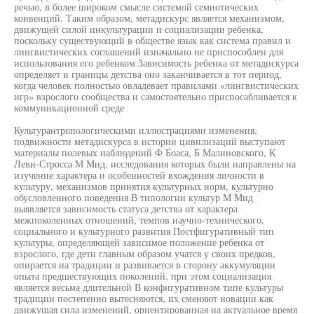
речью, в более широком смысле системой семиотических
конвенций. Таким образом, метадискурс является механизмом,
движущей силой инкультурации и социализации ребенка,
поскольку существующий в обществе язык как система правил и
лингвистических соглашений изначально не приспособлен для
использования его ребенком Зависимость ребенка от метадискурса
определяет и границы детства оно заканчивается в тот период,
когда человек полностью овладевает правилами «лингвистических
игр» взрослого сообщества и самостоятельно приспосабливается к
коммуникационной среде
Культурантропологическими иллюстрациями изменения,
подвижности метадискурса в истории цивилизаций выступают
материалы полевых наблюдений Ф Боаса, Б Малиновского, К
Леви-Стросса М Мид, исследования которых были направлены на
изучение характера и особенностей вхождения личности в
культуру, механизмов принятия культурных норм, культурно
обусловленного поведения В типологии культур М Мид
выявляется зависимость статуса детства от характера
межпоколенных отношений, темпов научно-технического,
социального и культурного развития Постфигуративный тип
культуры, определяющей зависимое положение ребенка от
взрослого, где дети главным образом учатся у своих предков,
опирается на традиции и развивается в сторону аккумуляции
опыта предшествующих поколений, при этом социализация
является весьма длительной В конфигуративном типе культуры
традиции постепенно вытесняются, их сменяют новации как
движущая сила изменений, ориентированная на актуальное время