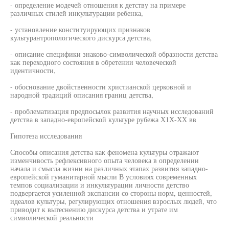
- определение модечей отношения к детству на примере
различных стилей инкультурации ребенка,
- установление конституирующих признаков
культурантропологического дискурса детства,
- описание специфики знаково-символической образности детства
как переходного состояния в обретении человеческой
идентичности,
- обоснование двойственности христианской церковной и
народной традиций описания границ детства,
- проблематизация предпосылок развития научных исследований
детства в западно-европейской культуре рубежа Х1Х-ХХ вв
Гипотеза исследования
Способы описания детства как феномена культуры отражают
изменчивость рефлексивного опыта человека в определении
начала и смысла жизни на различных этапах развития западно-
европейской гуманитарной мысли В условиях современных
темпов социализации и инкультурации личности детство
подвергается усиленной экспансии со стороны норм, ценностей,
идеалов культуры, регулирующих отношения взрослых людей, что
приводит к вытеснению дискурса детства и утрате им
символической реальности