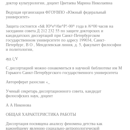
доктор культурологии, доцент Цветаева Марина Николаевна
Ведущая организация ФГОУВПО «Южный федеральный
университет»
Защита состоится «$& Ю^е^/би^Р!-00^ года в /6*00 часов на
заседании совета Д 212 232 55 по защите докторских и
кандидатских диссертаций при Санкт-Петербургском
государственном университете по адресу 199034, Санкт-
Петербург, В О , Менделевская линия, д. 5, факультет философии
и политологии,
ауд /¿V
С диссертацией можно ознакомиться в научной библиотеке им М
Горького Санкт-Петербургского государственного университета
Автореферат разослан «_
Ученый секретарь диссертационного совета, кандидат
философских наук, доцент
А А Никонова
ОБЩАЯ ХАРАКТЕРИСТИКА РАБОТЫ
Диссертация посвящена анализу феномена детства как
важнейшему явлению социально-антропологической