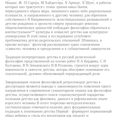
Ницше, Ж -П Сартра, М Хайдеггера, X Арендт, X Шуес, в работах
которых оно трактуется с точки зрения начал бытия,
первозданного образа мира, лишенного каких-либо рациональных
излишеств, и направленного к другому человеку для обретения
собственного Я Напряженность экзистенциальных размышлений о
детстве рождении и зрелости-смерти производит ревизию
общечеловеческих ценностей побуждает философию обратиться к
контекстуальное™ культуры и осмыслит детство как культурную
универсалию В этой связи в исследовании углубляете
проблематика детско-родительских отношений ЭЛевинаса, в
призме которьз ' философ рассматривает идею становления
«самости» человека и преодоление и к субъективной замкнутости
Традиция интерпретации детства в русской религиозной
философии представленной на основе работ Н А Бердяева, С Н
Булгакова, В В Зеньковского В В.Розанова, строится вокруг идеи
невинности и святости детства, которы обостряют понимание его
спасительной, духовно обновляющей перерождающей роли
Завершающим этапом философской ретроспекции детства в
диссертации являются выводы о закономерности появления такого
направления в современном гуманитарном знании как философия
детства, осуществляющего поиск социокультурной парадигмы
познания детства как феномена, данного в рефлексивном опыте
взрослого человека В итоге теоретико-методологических
систематизации отмечается наличие двух фундаментальных
подходов к пониманию детства Первый - формирует нормативный
образ ребенка и стиль его воспитания как продукт и