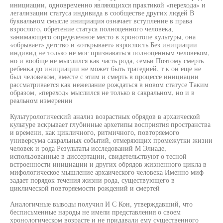
инициации, одновременно являющихся практикой «перехода» и
легализации статуса индивида в сообществе других людей В
буквальном смысле инициация означает вступление в права
взрослого, обретение статуса полноценного человека,
занимающего определенное место в хронотопе культуры, она
«обрывает» детство и «открывает» взрослость Без инициации
индивид не только не мог признаваться полноценным человеком,
но и вообще не мыслился как часть рода, семьи Поэтому смерть
ребенка до инициации не может быть трагедией, т к он еще не
был человеком, вместе с этим и смерть в процессе инициации
рассматривается как нежелание рождаться в новом статусе Таким
образом, «переход» мыслился не только в сакральном, но и в
реальном измерении
Культурологический анализ возрастных обрядов в архаической
культуре вскрывает глубинные архетипы восприятия пространства
и времени, как цикличного, ритмичного, повторяемого
универсума сакральных событий, отмеряющих промежутки жизни
человек и рода Результаты исследований М Элиаде,
использованные в диссертации, свидетельствуют о тесной
встроенности инициации и других обрядов жизненного цикла в
мифологическое мышление архаического человека Именно миф
задает порядок течения жизни рода, существующего в
циклической повторяемости рождений и смертей
Аналогичные выводы получил И С Кон, утверждавший, что
бесписьменные народы не имели представления о своем
хронологическом возрасте и не придавали ему существенного