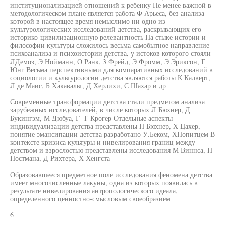
институционализацией отношений к ребенку Не менее важной в
методологическом плане является работа Ф Арьеса, без анализа
которой в настоящее время немыслимо ни одно из
культурологических исследований детства, раскрывающих его
историко-цивилизационную релевантность На стыке истории и
философии культуры сложилось весьма самобытное направление
психоанализа и психоистории детства, у истоков которого стояли
ЛДемоз, Э Нойманн, О Ранк, 3 Фрейд, Э Фромм, Э Эриксон, Г
Юнг Весьма перспективными для компаративных исследований в
социологии и культурологии детства являются работы К Калверт,
Л де Маис, Б Хакавальт, Д Херлихи, С Шахар и др
Современные трансформации детства стали предметом анализа
зарубежных исследователей, в числе которых Л Бюхнер, Д
Букингэм, М Дюбуа, Г -Г Крогер Отдельные аспекты
индивидуализации детства представлены П Бюхнер, X Цахер,
понятие эмансипации детства разработано У.Беком, ХПопитцем В
контексте кризиса культуры и нивелирования границ между
детством и взрослостью представлены исследования М Виннса, Н
Постмана, Д Рихтера, X Хенгста
Образовавшееся предметное поле исследования феномена детства
имеет многочисленные лакуны, одна из которых появилась в
результате нивелирования антропологического идеала,
определенного ценностно-смысловым своеобразием
6