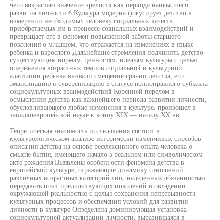
чего возрастает значение зрелости как периода наивысшего
развития личности 6 Культура модерна фокусирует детство в
измерении необходимых человеку социальных качеств,
приобретаемых им в процессе социальных взаимодействий и
превращает его в феномен повышенной заботы старшего
поколения о младшем, что отражается на изменениях в языке
ребенка и взрослого Дальнейшие стремления подчинить детство
существующим нормам, ценностям, идеалам культуры с целью
опережения возрастных темпов социальной и культурной
адаптации ребенка вызвали смещение границ детства, его
эмансипацию и суверенизацию в статусе полноправного субъекта
социокультурных взаимодействий Коренной перелом в
осмыслении детства как важнейшего периода развития личности,
обусловливающего любые изменения в культуре, произошел в
западноевропейской науке к концу XIX — началу XX вв
Теоретическая значимость исследования состоит в
культурологическом анализе исторически изменчивых способов
описания детства на основе рефлексивного опыта человека о
смысле бытия, имеющего начало в реальном или символическом
акте рождения Выявлены особенности феномена детства в
европейской культуре, отражающие динамику отношений
различных возрастных категорий лиц, наделенных обязанностью
передавать опыт предшествующих поколений в овладении
окружающей реальностью с целью сохранения непрерывности
культурных процессов и обеспечения условий для развития
личности в культуре Определена доминирующая установка
социокультурной актуализации личности, выразившаяся в