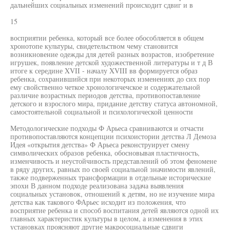
дальнейших социальных изменений происходит сдвиг и в
15
восприятии ребенка, который все более обособляется в общем
хронотопе культуры, свидетельством чему становится
возникновение одежды для детей разных возрастов, изобретение
игрушек, появление детской художественной литературы и т д В
итоге к середине XVII - началу XVIII вв формируется образ
ребенка, сохранившийся при некоторых изменениях до сих пор
ему свойственно четкое хронологичечское и содержательной
различие возрастных периодов детства, противопоставление
детского и взрослого мира, придание детству статуса автономной,
самостоятельной социальной и психологической ценности
Методологические подходы Ф Арьеса сравниваются и отчасти
противопоставляются концепции психоистории детства Л Демоза
Идея «открытия детства» Ф Арьеса реконструирует смену
символических образов ребенка, обосновывая пластичность,
изменчивость и неустойчивость представлений об этом феномене
в ряду других, равных по своей социальной значимости явлений,
также подверженных трансформации в отдельные исторические
эпохи В данном подходе реализована задача выявления
социальных установок, отношений к детям, но не изучение мира
детства как такового ФАрьес исходит из положения, что
восприятие ребенка и способ воспитания детей являются одной их
главных характеристик культуры в целом, а изменения в этих
установках проясняют другие макросоциальные сдвиги