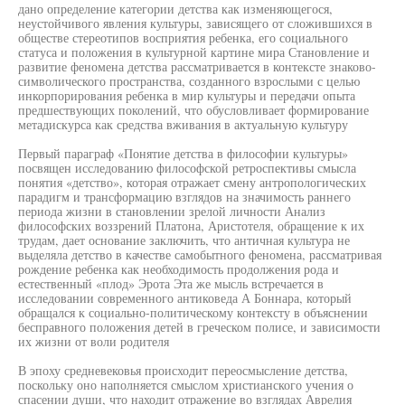
дано определение категории детства как изменяющегося,
неустойчивого явления культуры, зависящего от сложившихся в
обществе стереотипов восприятия ребенка, его социального
статуса и положения в культурной картине мира Становление и
развитие феномена детства рассматривается в контексте знаково-
символического пространства, созданного взрослыми с целью
инкорпорирования ребенка в мир культуры и передачи опыта
предшествующих поколений, что обусловливает формирование
метадискурса как средства вживания в актуальную культуру
Первый параграф «Понятие детства в философии культуры»
посвящен исследованию философской ретроспективы смысла
понятия «детство», которая отражает смену антропологических
парадигм и трансформацию взглядов на значимость раннего
периода жизни в становлении зрелой личности Анализ
философских воззрений Платона, Аристотеля, обращение к их
трудам, дает основание заключить, что античная культура не
выделяла детство в качестве самобытного феномена, рассматривая
рождение ребенка как необходимость продолжения рода и
естественный «плод» Эрота Эта же мысль встречается в
исследовании современного антиковеда А Боннара, который
обращался к социально-политическому контексту в объяснении
бесправного положения детей в греческом полисе, и зависимости
их жизни от воли родителя
В эпоху средневековья происходит переосмысление детства,
поскольку оно наполняется смыслом христианского учения о
спасении души, что находит отражение во взглядах Аврелия