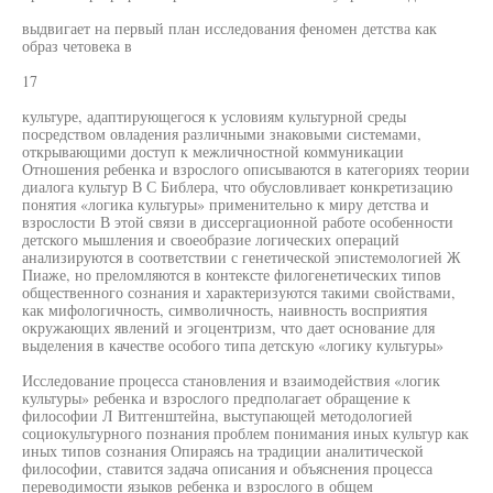
выдвигает на первый план исследования феномен детства как
образ четовека в
17
культуре, адаптирующегося к условиям культурной среды
посредством овладения различными знаковыми системами,
открывающими доступ к межличностной коммуникации
Отношения ребенка и взрослого описываются в категориях теории
диалога культур В С Библера, что обусловливает конкретизацию
понятия «логика культуры» применительно к миру детства и
взрослости В этой связи в диссергационной работе особенности
детского мышления и своеобразие логических операций
анализируются в соответствии с генетической эпистемологией Ж
Пиаже, но преломляются в контексте филогенетических типов
общественного сознания и характеризуются такими свойствами,
как мифологичность, символичность, наивность восприятия
окружающих явлений и эгоцентризм, что дает основание для
выделения в качестве особого типа детскую «логику культуры»
Исследование процесса становления и взаимодействия «логик
культуры» ребенка и взрослого предполагает обращение к
философии Л Витгенштейна, выступающей методологией
социокультурного познания проблем понимания иных культур как
иных типов сознания Опираясь на традиции аналитической
философии, ставится задача описания и объяснения процесса
переводимости языков ребенка и взрослого в общем