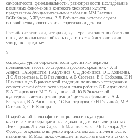
самобытности, феноменальности, равноправности Исследование
различных феноменов в контексте хронотопа культур
представлено фундаментальными работами ММ Бахтина,
ВСБиблера, АЯГуревича, В.Л Рабиновича, которые служат
основой культурологической теоретизации детства
Российские этнологи, историки, культурологи заметно обогатили
и предметно насытили область педагогической антропологии,
утвердив парадигму
5
социокультурной определенности детства как периода
повышенной заботы со стороны взрослых, среди них - А И
Азаров, ТАБернштам, НАБутинов, С Д Домников, О Е Кошелева,
Л С Лаврентьева, Е В Ревункова, А В Сергеева, Е С Соболева, И И
Шангина и др В рамках этой традиции появились исследования
семиотической образности игры и языка ребенка С Б Адоньевой,
Е А Покровского М П Чередниковой, Ю В Эккемеевой,
культурологических реконструкций детского фольклора А Ф
Белоусова, В А Василенко, Г С Виноградова, О Н Гречиной, М В
Осориной, О И Капицы
В зарубежной философии и антропологии культуры
классическими образцами исследований детства стали работы Л
Леви-Брюля, Л Леви-Строса, Б Малиновского, Э Б Тайлора, Дж
Фрезера, открывшие широкие перспективы для этнологических
изысканий, М Мид, предложившей типологию культур в связи с