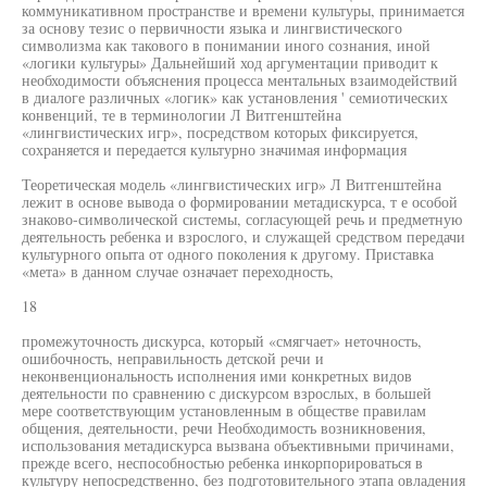
коммуникативном пространстве и времени культуры, принимается
за основу тезис о первичности языка и лингвистического
символизма как такового в понимании иного сознания, иной
«логики культуры» Дальнейший ход аргументации приводит к
необходимости объяснения процесса ментальных взаимодействий
в диалоге различных «логик» как установления ' семиотических
конвенций, те в терминологии Л Витгенштейна
«лингвистических игр», посредством которых фиксируется,
сохраняется и передается культурно значимая информация
Теоретическая модель «лингвистических игр» Л Витгенштейна
лежит в основе вывода о формировании метадискурса, т е особой
знаково-символической системы, согласующей речь и предметную
деятельность ребенка и взрослого, и служащей средством передачи
культурного опыта от одного поколения к другому. Приставка
«мета» в данном случае означает переходность,
18
промежуточность дискурса, который «смягчает» неточность,
ошибочность, неправильность детской речи и
неконвенциональность исполнения ими конкретных видов
деятельности по сравнению с дискурсом взрослых, в большей
мере соответствующим установленным в обществе правилам
общения, деятельности, речи Необходимость возникновения,
использования метадискурса вызвана объективными причинами,
прежде всего, неспособностью ребенка инкорпорироваться в
культуру непосредственно, без подготовительного этапа овладения