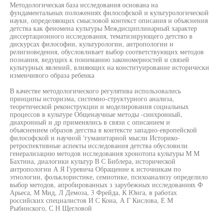
Методологическая база исследования основана на
фундаментальных положениях философской и культурологической
науки, определяющих смысловой контекст описания и объяснения
детства как феномена культуры Междисциплинарный характер
диссертационного исследования, тематизирующего детство в
дискурсах философии, культурологии, антропологии и
религиоведения, обусловливает выбор соответствующих методов
познания, ведущих к пониманию закономерностей и связей
культурных явлений, влияющих на конституирование исторически
изменчивого образа ребенка
В качестве методологического регулятива использовались
принципы историзма, системно-структурного анализа,
теоретической реконструкции и моделирования социальных
процессов в культуре Общенаучные методы -синхронный,
диахронный и др применялись в связи с описанием и
объяснением образов дегства в контексте западно-европейской
философской и научной 'гуманитарной мысли Историко-
ретроспективные аспекты исследования детства обусловили
генерализацию методов исследования хронотопа культуры М М
Бахтина, диалогики культур В С Библера, исторической
антропологии А Я Гуревича Обращение к источникам по
этнологии, фольклористике, семиотике, психоанализу определило
выбор методов, апробированных з зарубежных исследованиях Ф
Арьеса, М Мид, Л Демоза, 3 Фрейда, К Юнга, в работах
российских специалистов И С Кона, А Г Кислова, Е М
Рыбинского, С Н Щегловой