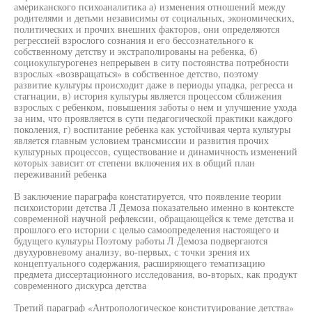
американского психоаналитика а) изменения отношений между
родителями и детьми независимы от социальных, экономических,
политических и прочих внешних факторов, они определяются
регрессией взрослого сознания и его бессознательного к
собственному детству и экстраполированы на ребенка, б)
социокультурогенез непрерывен в ситу постоянства потребности
взрослых «возвращаться» в собственное детство, поэтому
развитие культуры происходит даже в периоды упадка, регресса и
стагнации, в) история культуры является процессом сближения
взрослых с ребенком, повышения заботы о нем и улучшение ухода
за ним, что проявляется в сути педагогической практики каждого
поколения, г) воспитание ребенка как устойчивая черта культуры
является главным условием трансмиссии и развития прочих
культурных процессов, существование и динамичность изменений
которых зависит от степени включения их в общий план
переживаний ребенка
В заключение параграфа констатируется, что появление теории
психоистории детства Л Демоза показательно именно в контексте
современной научной рефлексии, обращающейся к теме детства и
прошлого его истории с целью самоопределения настоящего и
будущего культуры Поэтому работы Л Демоза подвергаются
двухуровневому анализу, во-первых, с точки зрения их
концептуального содержания, расширяющего тематизацию
предмета диссертационного исследования, во-вторых, как продукт
современного дискурса детства
Третий параграф «Антропологическое конституирование детства»