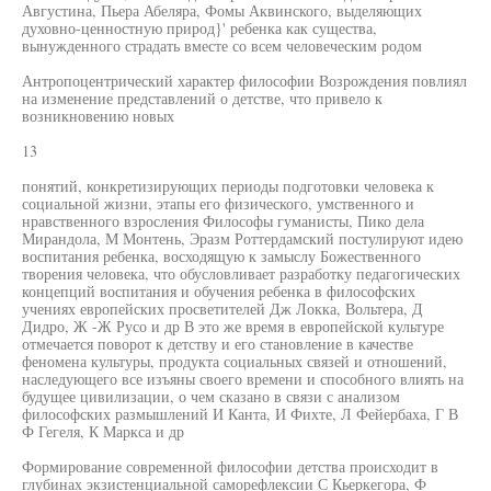
Августина, Пьера Абеляра, Фомы Аквинского, выделяющих
духовно-ценностную природ}' ребенка как существа,
вынужденного страдать вместе со всем человеческим родом
Антропоцентрический характер философии Возрождения повлиял
на изменение представлений о детстве, что привело к
возникновению новых
13
понятий, конкретизирующих периоды подготовки человека к
социальной жизни, этапы его физического, умственного и
нравственного взросления Философы гуманисты, Пико дела
Мирандола, М Монтень, Эразм Роттердамский постулируют идею
воспитания ребенка, восходящую к замыслу Божественного
творения человека, что обусловливает разработку педагогических
концепций воспитания и обучения ребенка в философских
учениях европейских просветителей Дж Локка, Вольтера, Д
Дидро, Ж -Ж Русо и др В это же время в европейской культуре
отмечается поворот к детству и его становление в качестве
феномена культуры, продукта социальных связей и отношений,
наследующего все изъяны своего времени и способного влиять на
будущее цивилизации, о чем сказано в связи с анализом
философских размышлений И Канта, И Фихте, Л Фейербаха, Г В
Ф Гегеля, К Маркса и др
Формирование современной философии детства происходит в
глубинах экзистенциальной саморефлексии С Кьеркегора, Ф