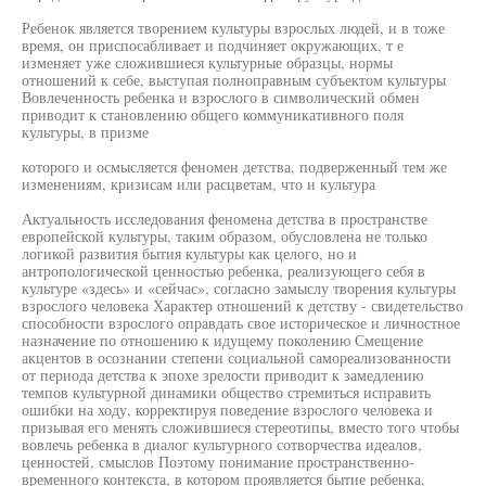
Ребенок является творением культуры взрослых людей, и в тоже
время, он приспосабливает и подчиняет окружающих, т е
изменяет уже сложившиеся культурные образцы, нормы
отношений к себе, выступая полноправным субъектом культуры
Вовлеченность ребенка и взрослого в символический обмен
приводит к становлению общего коммуникативного поля
культуры, в призме
которого и осмысляется феномен детства, подверженный тем же
изменениям, кризисам или расцветам, что и культура
Актуальность исследования феномена детства в пространстве
европейской культуры, таким образом, обусловлена не только
логикой развития бытия культуры как целого, но и
антропологической ценностью ребенка, реализующего себя в
культуре «здесь» и «сейчас», согласно замыслу творения культуры
взрослого человека Характер отношений к детству - свидетельство
способности взрослого оправдать свое историческое и личностное
назначение по отношению к идущему поколению Смещение
акцентов в осознании степени социальной самореализованности
от периода детства к эпохе зрелости приводит к замедлению
темпов культурной динамики общество стремиться исправить
ошибки на ходу, корректируя поведение взрослого человека и
призывая его менять сложившиеся стереотипы, вместо того чтобы
вовлечь ребенка в диалог культурного сотворчества идеалов,
ценностей, смыслов Поэтому понимание пространственно-
временного контекста, в котором проявляется бытие ребенка,