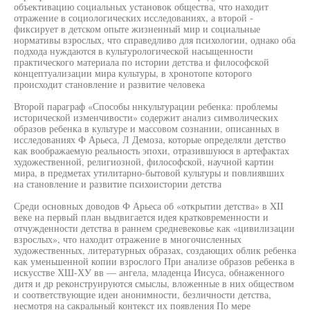
объективацию социальных установок общества, что находит
отражение в социологических исследованиях, а второй -
фиксирует в детском опыте жизненный мир и социальные
нормативы взрослых, что справедливо для психологии, однако оба
подхода нуждаются в культурологической насыщенности
практического материала по истории детства и философской
концептуализации мира культуры, в хронотопе которого
происходит становление и развитие человека
Второй параграф «Способы ннкультурации ребенка: проблемы
исторической изменчивости» содержит анализ символических
образов ребенка в культуре и массовом сознании, описанных в
исследованиях Ф Арьеса, Л Демоза, которые определяли детство
как воображаемую реальность эпохи, отразившуюся в артефактах
художественной, религиозной, философской, научной картин
мира, в предметах утилитарно-бытовой культуры и повлиявших
на становление и развитие психоистории детства
Среди основных доводов Ф Арьеса об «открытии детства» в XII
веке на первый план выдвигается идея кратковременности и
отчужденности детства в раннем средневековье как «цивилизации
взрослых», что находит отражение в многочисленных
художественных, литературных образах, создающих облик ребенка
как уменьшенной копии взрослого При анализе образов ребенка в
искусстве ХШ-ХУ вв — ангела, младенца Иисуса, обнаженного
дитя и др реконструируются смыслы, вложенные в них обществом
и соответствующие идеи анонимности, безличности детства,
несмотря на сакральный контекст их появления По мере