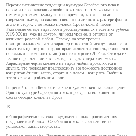
Персоналистические тенденции культуры Серебряного века в
целом и персонализация любви в частности, отмечаемые как
самими деятелями культуры того времени, так и нашими
современниками, позволяют говорить о личном характере филии,
агапэ и сторге, а не только половой (эротической) любви.
Указанные четыре вида любви рассматриваются в эстетике рубежа
Х1Х-ХХ вв. уже на другом, личном уровне, в отличие от
античной родовой любви. Переход на этот уровень
принципиально меняет и характер отношений между ними - они
сводятся к одному центру, которым является личность, становятся
не видами, а компонентами (составляющими) Любви. Отсюда их
тесное переплетение и в некоторых чертах неразличимость.
Характерные черты каждого из видов любви проявляются в
других, что позволяет предположить возможность построения
концептов филии, агапэ, сторге и в целом - концепта Любви в
эстетическом проблемном поле.
В третьей главе «Биографические и художественные воплощения
Эроса в культуре Серебряного века» раскрыты воплощения
составляющих концепта Эроса
19
в биографических фактах и художественных произведениях
представителей эпохи Серебряного века в соответствии с
установкой жизнетворчества.
В первом параграфе «Воплощение составляющих концепта Эроса