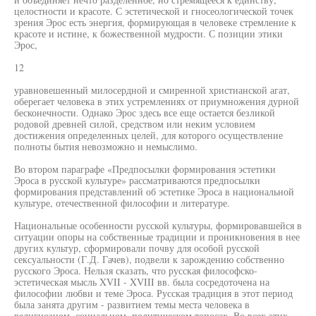
целостности и красоте. С эстетической и гносеологической точек
зрения Эрос есть энергия, формирующая в человеке стремление к
красоте и истине, к божественной мудрости. С позиции этики
Эрос,
12
уравновешенный милосердной и смиренной христианской агат,
оберегает человека в этих устремлениях от приумножения дурной
бесконечности. Однако Эрос здесь все еще остается безликой
родовой древней силой, средством или неким условием
достижения определенных целей, для которого осуществление
полноты бытия невозможно и немыслимо.
Во втором параграфе «Предпосылки формирования эстетики
Эроса в русской культуре» рассматриваются предпосылки
формирования представлений об эстетике Эроса в национальной
культуре, отечественной философии и литературе.
Национальные особенности русской культуры, формировавшейся в
ситуации опоры на собственные традиции и проникновения в нее
других культур, сформировали почву для особой русской
сексуальности (Г.Д. Гачев), подвели к зарождению собственно
русского Эроса. Нельзя сказать, что русская философско-
эстетическая мысль XVII - XVIII вв. была сосредоточена на
философии любви и теме Эроса. Русская традиция в этот период
была занята другим - развитием темы места человека в
религиозном, социальном, политическом топосах. Во всех этих