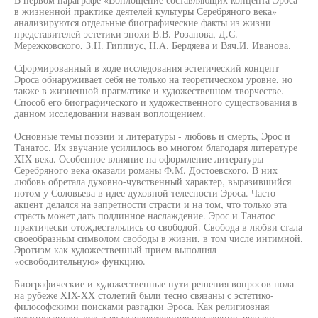
в жизненной практике деятелей культуры Серебряного века»
анализируются отдельные биографические факты из жизни
представителей эстетики эпохи В.В. Розанова, Д.С.
Мережковского, З.Н. Гиппиус, H.A. Бердяева и Вяч.И. Иванова.
Сформированный в ходе исследования эстетический концепт
Эроса обнаруживает себя не только на теоретическом уровне, но
также в жизненной прагматике и художественном творчестве.
Способ его биографического и художественного существования в
данном исследовании назван воплощением.
Основные темы поэзии и литературы - любовь и смерть, Эрос и
Танатос. Их звучание усилилось во многом благодаря литературе
XIX века. Особенное влияние на оформление литературы
Серебряного века оказали романы Ф.М. Достоевского. В них
любовь обретала духовно-чувственный характер, выразившийся
потом у Соловьева в идее духовной телесности Эроса. Часто
акцент делался на запретности страсти и на том, что только эта
страсть может дать подлинное наслаждение. Эрос и Танатос
практически отождествлялись со свободой. Свобода в любви стала
своеобразным символом свободы в жизни, в том числе интимной.
Эротизм как художественный прием выполнял
«освободительную» функцию.
Биографические и художественные пути решения вопросов пола
на рубеже XIX-XX столетий были тесно связаны с эстетико-
философскими поисками разгадки Эроса. Как религиозная
эстетика эпохи, так и ее художественное отражение, решали