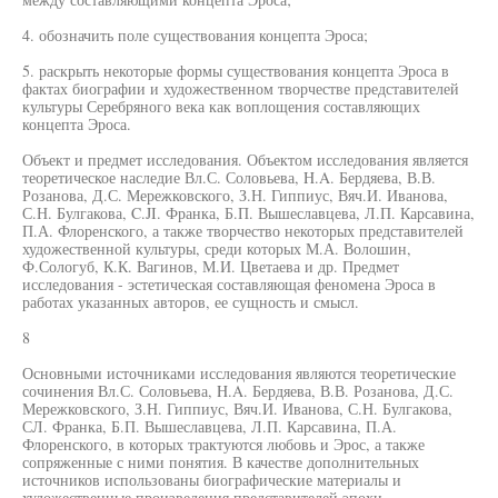
4. обозначить поле существования концепта Эроса;
5. раскрыть некоторые формы существования концепта Эроса в
фактах биографии и художественном творчестве представителей
культуры Серебряного века как воплощения составляющих
концепта Эроса.
Объект и предмет исследования. Объектом исследования является
теоретическое наследие Вл.С. Соловьева, H.A. Бердяева, В.В.
Розанова, Д.С. Мережковского, З.Н. Гиппиус, Вяч.И. Иванова,
С.Н. Булгакова, C.JI. Франка, Б.П. Вышеславцева, Л.П. Карсавина,
П.А. Флоренского, а также творчество некоторых представителей
художественной культуры, среди которых М.А. Волошин,
Ф.Сологуб, К.К. Вагинов, М.И. Цветаева и др. Предмет
исследования - эстетическая составляющая феномена Эроса в
работах указанных авторов, ее сущность и смысл.
8
Основными источниками исследования являются теоретические
сочинения Вл.С. Соловьева, H.A. Бердяева, В.В. Розанова, Д.С.
Мережковского, З.Н. Гиппиус, Вяч.И. Иванова, С.Н. Булгакова,
СЛ. Франка, Б.П. Вышеславцева, Л.П. Карсавина, П.А.
Флоренского, в которых трактуются любовь и Эрос, а также
сопряженные с ними понятия. В качестве дополнительных
источников использованы биографические материалы и
художественные произведения представителей эпохи.