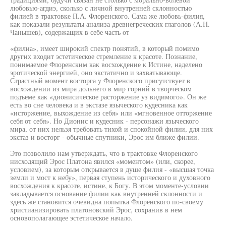
любовью-агдиэ, сколько с личной внутренней склонностью
филией в трактовке П.А. Флоренского. Сама же любовь-филия,
как показали результаты анализа древнегреческих глаголов (А.Н.
Чанышев), содержащих в себе часть от
«филиа», имеет широкий спектр понятий, в который помимо
других входит эстетическое стремление к красоте. Познание,
понимаемое Флоренским как восхождение к Истине, наделено
эротической энергией, оно экстатично и захватывающе.
Страстный момент восторга у Флоренского присутствует в
восхождении из мира дольнего в мир горний в творческом
подъеме как «дионисическое расторжение уз видимого». Он же
есть во сне человека и в экстазе языческого кудесника как
«исторжение, выхождение из себя» или «мгновенное отторжение
себя от себя». Но Дионис и кудесник - персонажи языческого
мира, от них нельзя требовать тихой и спокойной филии, для них
экстаз и восторг - обычные спутники, Эрос им ближе филии.
Это позволило нам утверждать, что в трактовке Флоренского
нисходящий Эрос Платона явился «моментом» (или, скорее,
условием), за которым открывается в душе филия - «высшая точка
земли и мост к небу», первая ступень исторического и духовного
восхождения к красоте, истине, к Богу. В этом моменте-условии
закладывается основание филии как внутренней склонности и
здесь же становится очевидна попытка Флоренского по-своему
христианизировать платоновский Эрос, сохранив в нем
основополагающее эстетическое начало.