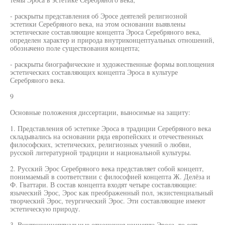
- раскрыты представления об Эросе деятелей религиозной
эстетики Серебряного века, на этом основании выявлены
эстетические составляющие концепта Эроса Серебряного века,
определен характер и природа внутриконцептуальных отношений,
обозначено поле существования концепта;
- раскрыты биографические и художественные формы воплощения
эстетических составляющих концепта Эроса в культуре
Серебряного века.
9
Основные положения диссертации, выносимые на защиту:
1. Представления об эстетике Эроса в традиции Серебряного века
складывались на основании ряда европейских и отечественных
философских, эстетических, религиозных учений о любви,
русской литературной традиции и национальной культуры.
2. Русский Эрос Серебряного века представляет собой концепт,
понимаемый в соответствии с философией концепта Ж. Делёза и
Ф. Гваттари. В состав концепта входят четыре составляющие:
языческий Эрос, Эрос как преображенный пол, экзистенциальный
творческий Эрос, теургический Эрос. Эти составляющие имеют
эстетическую природу.
3. Внутриконцептуальные отношения концепта Эроса, то есть