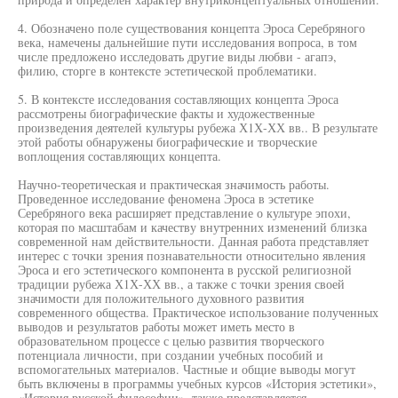
4. Обозначено поле существования концепта Эроса Серебряного
века, намечены дальнейшие пути исследования вопроса, в том
числе предложено исследовать другие виды любви - агапэ,
филию, сторге в контексте эстетической проблематики.
5. В контексте исследования составляющих концепта Эроса
рассмотрены биографические факты и художественные
произведения деятелей культуры рубежа Х1Х-ХХ вв.. В результате
этой работы обнаружены биографические и творческие
воплощения составляющих концепта.
Научно-теоретическая и практическая значимость работы.
Проведенное исследование феномена Эроса в эстетике
Серебряного века расширяет представление о культуре эпохи,
которая по масштабам и качеству внутренних изменений близка
современной нам действительности. Данная работа представляет
интерес с точки зрения познавательности относительно явления
Эроса и его эстетического компонента в русской религиозной
традиции рубежа Х1Х-ХХ вв., а также с точки зрения своей
значимости для положительного духовного развития
современного общества. Практическое использование полученных
выводов и результатов работы может иметь место в
образовательном процессе с целью развития творческого
потенциала личности, при создании учебных пособий и
вспомогательных материалов. Частные и общие выводы могут
быть включены в программы учебных курсов «История эстетики»,
«История русской философии», также представляется