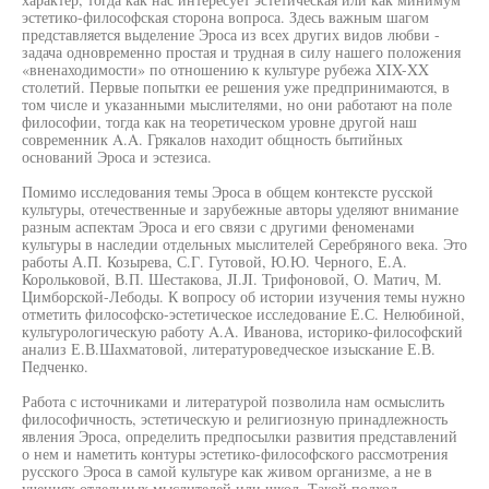
эстетико-философская сторона вопроса. Здесь важным шагом
представляется выделение Эроса из всех других видов любви -
задача одновременно простая и трудная в силу нашего положения
«вненаходимости» по отношению к культуре рубежа XIX-XX
столетий. Первые попытки ее решения уже предпринимаются, в
том числе и указанными мыслителями, но они работают на поле
философии, тогда как на теоретическом уровне другой наш
современник A.A. Грякалов находит общность бытийных
оснований Эроса и эстезиса.
Помимо исследования темы Эроса в общем контексте русской
культуры, отечественные и зарубежные авторы уделяют внимание
разным аспектам Эроса и его связи с другими феноменами
культуры в наследии отдельных мыслителей Серебряного века. Это
работы А.П. Козырева, С.Г. Гутовой, Ю.Ю. Черного, Е.А.
Корольковой, В.П. Шестакова, JI.JI. Трифоновой, О. Матич, М.
Цимборской-Лебоды. К вопросу об истории изучения темы нужно
отметить философско-эстетическое исследование Е.С. Нелюбиной,
культурологическую работу A.A. Иванова, историко-философский
анализ Е.В.Шахматовой, литературоведческое изыскание Е.В.
Педченко.
Работа с источниками и литературой позволила нам осмыслить
философичность, эстетическую и религиозную принадлежность
явления Эроса, определить предпосылки развития представлений
о нем и наметить контуры эстетико-философского рассмотрения
русского Эроса в самой культуре как живом организме, а не в
учениях отдельных мыслителей или школ. Такой подход