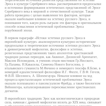
Эроса в культуре Серебряного века» рассматриваются предпосылки
и источники формирования эстетических представлений об Эросе
Серебряного века в мировой и отечественной культуре. Такая
работа проведена с целью выявления тех факторов, которые
оказали наибольшее влияние на эстетику русского Эроса, и
понимания того, какую роль сыграли эти факторы в оригинальном
способе осмысления эстетической проблематики Эроса
порубежной эпохи.
В первом параграфе «Истоки эстетики русского Эроса в
европейской культуре» анализируются культурно-исторические
предпосылки и теоретические источники эстетики русского Эроса
в древнегреческой мифологии, философии и эстетике,
религиозных представлениях таких апологетов христианской
традиции разных периодов, как Аквинат, Дионисий Ареопагит,
Максим Исповедник, в учениях отцов-мистиков Гр.Нисского,
Гр.Паламы, Н.Кавасилы, Симеона Нового Богослова, у
итальянского гуманиста М.Фичино и немецкого теософа Я.Бсме, в
немецкой идеалистической философии И.Г. Фихте, Г.В.Ф. Гегеля,
Ф.В.Й. Шеллинга, А. Шопенгауэра. Немалое влияние на ход
процесса кристаллизации эстетической проблематики Эроса
оказали психоанализ и пансексуализм Фрейда, а также биологизм
Вейнингера, катализировавшие переосмысление христианских
догматов.
В европейских традициях Эрос как космогоническая и природная
сила, начиная с древней мифологии вплоть до XIX века, связывает
и объединяет нечто разделенное, но стремящееся к единству,