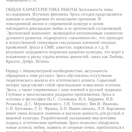
ОБЩАЯ ХАРАКТЕРИСТИКА РАБОТЫ Актуальность темы
исследования. Изучение феномена Эроса сегодня представляется
важным и необходимым по нескольким причинам. В
повседневной жизни и современной культуре в целом
наблюдается девальвация любви и ее эротической составляющей.
.Эротический компонент, являющийся неотъемлемым элементом
духовного развития, подвергается «запыленности», что приводит
к искусственной стимуляции сексуальных влечений (низших
проявлений Эроса) в СМИ, алкоголе, наркотиках и т.д. В
результате затрудняется творческое развитие культуры, что ведет к
искажению и риску утраты вечных ценностей, таких как Любовь,
Красота, Добро, Истина.
Наряду с общекультурной необходимостью, актуальность
обращения к теме русского Эроса обусловлена отсутствием
теоретического анализа его эстетического аспекта. Серьезный
интерес представляет собой оригинальное осмысление эстетики
Эроса, а также сопряженных с ним понятий в русской традиции.
Глубокое и многоплановое раскрытие проблематики Эроса в
эстетике и философии Вл.С. Соловьева, H.A. Бердяева, В.В.
Розанова, Д.С. Мережковского, З.Н. Гиппиус, Вяч.И. Иванова,
С.Н. Булгакова, C.J1. Франка, Б.П. Вышеславцева, Л.П. Карсавина
имеет очень большое значение и высокую ценность для русской и
мировой культуры. Разработанный указанными мыслителями
подход к эстетическим проблемам Эроса позволил обнаружить
новые аспекты любви, выявить ее опорные точки, приблизиться к
пониманию смысла Эроса и наметить перспективу его