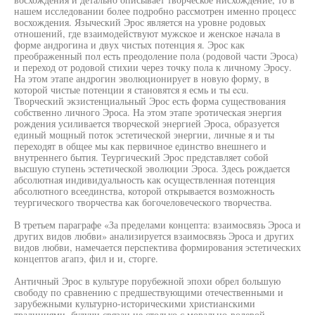
нашем исследовании более подробно рассмотрен именно процесс
восхождения. Языческий Эрос является на уровне родовых
отношений, где взаимодействуют мужское и женское начала в
форме андрогина и двух чистых потенция я. Эрос как
преображенный пол есть преодоление пола (родовой части Эроса)
и переход от родовой стихии через точку пола к личному Эросу.
На этом этапе андрогин эволюционирует в новую форму, в
которой чистые потенции я становятся я есмь и ты ecu.
Творческий экзистенциальный Эрос есть форма существования
собственно личного Эроса. На этом этапе эротическая энергия
рождения усиливается творческой энергией Эроса, образуется
единый мощный поток эстетической энергии, личные я и ты
переходят в общее мы как первичное единство внешнего и
внутреннего бытия. Теургический Эрос представляет собой
высшую ступень эстетической эволюции Эроса. Здесь рождается
абсолютная индивидуальность как осуществленная потенция
абсолютного всеединства, которой открывается возможность
теургического творчества как богочеловеческого творчества.
В третьем параграфе «За пределами концепта: взаимосвязь Эроса и
других видов любви» анализируется взаимосвязь Эроса и других
видов любви, намечается перспектива формирования эстетических
концептов агапэ, фил и и, сторге.
Античный Эрос в культуре порубежной эпохи обрел большую
свободу по сравнению с предшествующими отечественными и
зарубежными культурно-историческими христианскими
традициями, будучи связан не столько с морально-волевой