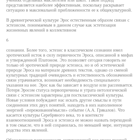
представляется наиболее эффективным, поскольку раскрывает
ситуацию в максимальной приближенности ее к общекультурной.
В древнегреческой культуре Эрос естественным образом связан с
эстезисом, понимаемым в данном случае как эстетизация
жизненных явлений в коллективном
6
сознании. Более того, эстезис в классическом сознании имел
эротический исток в силу первичности Эроса, описанной в мифах
и утвержденной Платоном. Это позволяет сегодня говорить не
только об эротической природе эстезиса, но и об эстетической
природе Эроса на материале древних текстов, однако со сменой
культурных традиций очевидность и естественность обозначенной
связи утрачивается, возникает необходимость специального
указания на нее. Эрос как бы зависает в воздухе или рассеивается.
Потеря Эросом статуса первопричины и утрата онтологической
связи с эстезисом характерны для постклассической культуры.
Новые условия побуждают нас искать другие смыслы и пути
соединения этих двух понятий, находить в них наполненное
энергией «переживания/мысли» событие (A.A. Грякалов). Что
касается культуры Серебряного века, то в контексте
взаимоотношений Эроса и эстезиса ее можно назвать переходной
в том смысле, что в ней сохранилась, по меньшей мере, интуиция
родства этих явлений.
Обозначенная пограничность интересующей нас эпохи русской