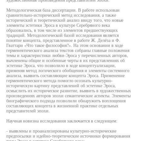
Методологическая база диссертации. В работе использован
сравнительно-исторический метод исследования, а также
исторический и теоретический анализ ввиду того, что новые
элементы эстетики Эроса в культуре Серебряного века
образовались, в том числе из элементов предшествующих
традиций. Методологической базой исследования является
понятие концепта, представленное в работе Ж. Делёза и Ф.
Гваттари «Что такое философия?». На этом основании в ходе
герменевтического анализа текстов собраны главные положения
темы и характеристики любви-Эроса у перечисленных авторов,
вычленены общие и особенные черты в их представлениях об
эстетике Эроса, что позволило в ходе концептуализации,
применяя метод логического обобщения и элементы системного
анализа, выявить составляющие концепта Эроса. Применение
герменевтического метода помогло осознать культурно-
историческую картину представлений об эстетике Эроса,
осмыслить их историческое развитие, выявить в художественных
произведениях авторов эпохи семантические аспекты. Элементы
биографического подхода позволили обнаружить воплощения
составляющих концепта в жизненной практике отдельных
представителей эпохи.
Научная новизна исследования заключается в следующем:
- выявлены и проанализированы культурно-исторические
предпосылки и идейно-теоретические источники формирования
темы Эроса в эстетике Серебряного века;