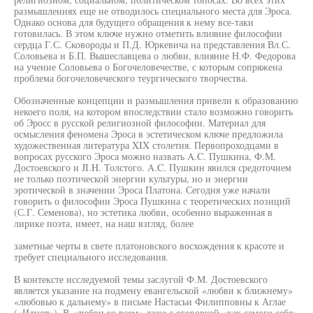
размышлениях еще не отводилось специального места для Эроса.
Однако основа для будущего обращения к нему все-таки
готовилась. В этом ключе нужно отметить влияние философии
сердца Г.С. Сковороды и П.Д. Юркевича на представления Вл.С.
Соловьева и Б.П. Вышеславцева о любви, влияние Н.Ф. Федорова
на учение Соловьева о Богочеловечестве, с которым сопряжена
проблема богочеловеческого теургического творчества.
Обозначенные концепции и размышления привели к образованию
некоего поля, на котором впоследствии стало возможно говорить
об Эросс в русской религиозной философии. Материал для
осмысления феномена Эроса в эстетическом ключе предложила
художественная литература XIX столетия. Первопроходцами в
вопросах русского Эроса можно назвать A.C. Пушкина, Ф.М.
Достоевского и JI.H. Толстого. A.C. Пушкин явился средоточием
не только поэтической энергии культуры, но и энергии
эротической в значении Эроса Платона. Сегодня уже начали
говорить о философии Эроса Пушкина с теоретических позиций
(С.Г. Семенова), но эстетика любви, особенно выраженная в
лирике поэта, имеет, на наш взгляд, более
заметные черты в свете платоновского восхождения к красоте и
требует специального исследования.
В контексте исследуемой темы заслугой Ф.М. Достоевского
является указание на подмену евангельской «любви к ближнему»
«любовью к дальнему» в письме Настасьи Филипповны к Аглае
(«Идиот»). В «любви ко всем» даже с оговоркой «как самого себя»