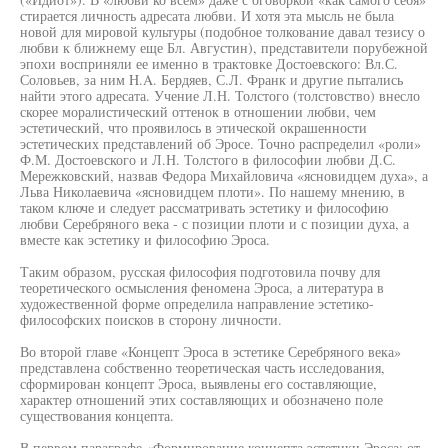
стирается личность адресата любви. И хотя эта мысль не была
новой для мировой культуры (подобное толкование давал тезису о
любви к ближнему еще Бл. Августин), представители порубежной
эпохи восприняли ее именно в трактовке Достоевского: Вл.С.
Соловьев, за ним H.A. Бердяев, С.Л. Франк и другие пытались
найти этого адресата. Учение Л.Н. Толстого (толстовство) внесло
скорее моралистический оттенок в отношении любви, чем
эстетический, что проявилось в этической окрашенности
эстетических представлений об Эросе. Точно распределил «роли»
Ф.М. Достоевского и Л.Н. Толстого в философии любви Д.С.
Мережковский, назвав Федора Михайловича «ясновидцем духа», а
Льва Николаевича «ясновидцем плоти». По нашему мнению, в
таком ключе и следует рассматривать эстетику и философию
любви Серебряного века - с позиции плоти и с позиции духа, а
вместе как эстетику и философию Эроса.
Таким образом, русская философия подготовила почву для
теоретического осмысления феномена Эроса, а литература в
художественной форме определила направление эстетико-
философских поисков в сторону личности.
Во второй главе «Концепт Эроса в эстетике Серебряного века»
представлена собственно теоретическая часть исследования,
сформирован концепт Эроса, выявлены его составляющие,
характер отношений этих составляющих и обозначено поле
существования концепта.
В первом параграфе «Формирование концепта эстетики Эроса: от