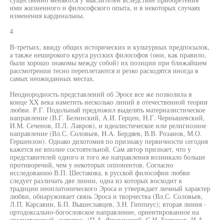
ими жизненного и философского опыта, и в некоторых случаях
изменения кардинальны.
4
В-третьих, ввиду общих исторических и культурных предпосылок,
а также неширокого круга русских философов (они, как правило,
были хорошо знакомы между собой) их позиции при ближайшем
рассмотрении тесно переплетаются и резко расходятся иногда в
самых неожиданных местах.
Неоднородность представлений об Эросе все же позволила в
конце XX века наметить несколько линий в отечественной теории
любви. Р.Г. Подольный предложил выделять материалистическое
направление (В.Г. Белинский, А.И. Герцен, Н.Г. Чернышевский,
И.М. Сеченов, П.Л. Лавров), и идеалистическое или религиозное
направление (Вл.С. Соловьев, H.A. Бердяев, В.В. Розанов, М.О.
Гершензон). Однако дихотомия по признаку первичности сегодня
кажется не вполне состоятельной. Сам автор признает, что у
представителей одного и того же направления возникало больше
противоречий, чем у некоторых оппонентов. Согласно
исследованию В.П. Шестакова, в русской философии любви
следует различать две линии, одна из которых восходит к
традиции неоплатонического Эроса и утверждает личный характер
любви, обнаруживает связь Эроса и творчества (Вл.С. Соловьев,
Л.П. Карсавин, Б.П. Вышеславцев, З.Н. Гиппиус); вторая линия -
ортодоксально-богословское направление, ориентированное на
средневековый «каритас» (П.А. Флоренский, С.Н. Булгаков, И.А.