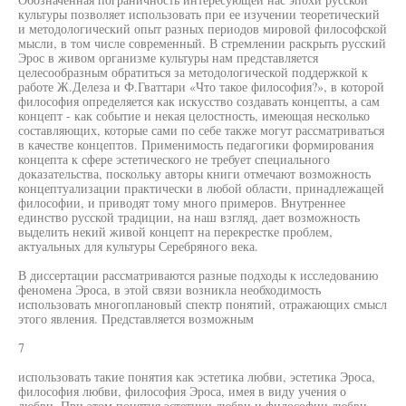
культуры позволяет использовать при ее изучении теоретический
и методологический опыт разных периодов мировой философской
мысли, в том числе современный. В стремлении раскрыть русский
Эрос в живом организме культуры нам представляется
целесообразным обратиться за методологической поддержкой к
работе Ж.Делеза и Ф.Гваттари «Что такое философия?», в которой
философия определяется как искусство создавать концепты, а сам
концепт - как событие и некая целостность, имеющая несколько
составляющих, которые сами по себе также могут рассматриваться
в качестве концептов. Применимость педагогики формирования
концепта к сфере эстетического не требует специального
доказательства, поскольку авторы книги отмечают возможность
концептуализации практически в любой области, принадлежащей
философии, и приводят тому много примеров. Внутреннее
единство русской традиции, на наш взгляд, дает возможность
выделить некий живой концепт на перекрестке проблем,
актуальных для культуры Серебряного века.
В диссертации рассматриваются разные подходы к исследованию
феномена Эроса, в этой связи возникла необходимость
использовать многоплановый спектр понятий, отражающих смысл
этого явления. Представляется возможным
7
использовать такие понятия как эстетика любви, эстетика Эроса,
философия любви, философия Эроса, имея в виду учения о
любви. При этом понятия эстетики любви и философии любви