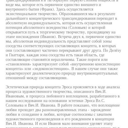
виде мы, которое есть первичное единство внешнего и
внутреннего бытия (Франк). Здесь осуществляется
экзистенциальное творчество. Образовавшееся мы в результате
дальнейшего концентрического трансцендирования переходит в
абсолютную индивидуальность, которая есть осуществленная
потенция абсолютного всеединства (Соловьев) и которой
открывается путь к теургическому творчеству, проходящему на
этапе нисхождения (Иванов). Встреча двух я, первичное единство
мы, абсолютная индивидуальность представляют собой зоны
соседства соответствующих составляющих концепта, в которых
они (составляющие) частично перекрывают друг друга. По Делёзу
и Гваттари, каждая зона соседства есть такая область, где
составляющие становятся неразличимы. Такие пороги или
«становления» характеризуют собой «внутреннюю консистенцию
концепта» или «эндоконсистенцию». В нашем случае они также
характеризуют диалектическую природу внутриконцептуальных
отношений между составляющими.
Эстетическая природа концепта Эроса проясняется в ходе анализа
процесса художественного творчества, описанного Вяч.И.
Ивановым, и процесса любовного воплощения, разработанного в
нашем исследовании на основании эстетики Эроса Вл.С.
Соловьева и Вяч.И. Иванова. В работе показано, что воплощение
любви проходит два разнонаправленных этапа - зарождение
любви и созидание в любви, которые соотносимы с зачатием
художественного произведения и его рождением в концепции
Вяч.И. Иванова. И если Иванов мало внимания уделяет этапу
восхождения и детально описывает творческое нисхождение, то в