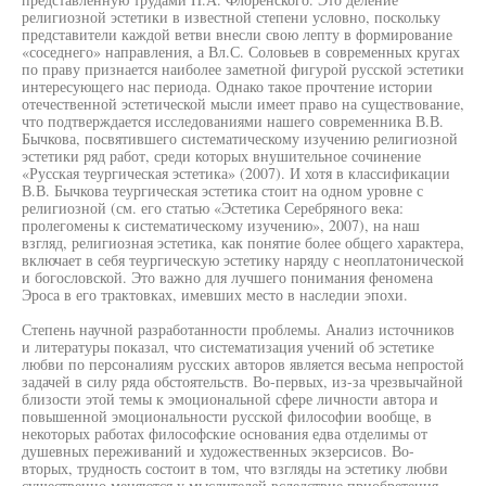
религиозной эстетики в известной степени условно, поскольку
представители каждой ветви внесли свою лепту в формирование
«соседнего» направления, а Вл.С. Соловьев в современных кругах
по праву признается наиболее заметной фигурой русской эстетики
интересующего нас периода. Однако такое прочтение истории
отечественной эстетической мысли имеет право на существование,
что подтверждается исследованиями нашего современника В.В.
Бычкова, посвятившего систематическому изучению религиозной
эстетики ряд работ, среди которых внушительное сочинение
«Русская теургическая эстетика» (2007). И хотя в классификации
В.В. Бычкова теургическая эстетика стоит на одном уровне с
религиозной (см. его статью «Эстетика Серебряного века:
пролегомены к систематическому изучению», 2007), на наш
взгляд, религиозная эстетика, как понятие более общего характера,
включает в себя теургическую эстетику наряду с неоплатонической
и богословской. Это важно для лучшего понимания феномена
Эроса в его трактовках, имевших место в наследии эпохи.
Степень научной разработанности проблемы. Анализ источников
и литературы показал, что систематизация учений об эстетике
любви по персоналиям русских авторов является весьма непростой
задачей в силу ряда обстоятельств. Во-первых, из-за чрезвычайной
близости этой темы к эмоциональной сфере личности автора и
повышенной эмоциональности русской философии вообще, в
некоторых работах философские основания едва отделимы от
душевных переживаний и художественных экзерсисов. Во-
вторых, трудность состоит в том, что взгляды на эстетику любви
существенно меняются у мыслителей вследствие приобретения