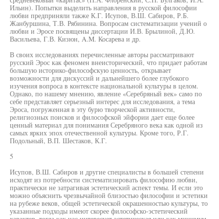
Ильин). Попытки выделить направления в русской философии
любви предприняли также К.Г. Исупов, В.Ш. Сабиров, Р.Б.
Жанбуршина, Т.В. Рябинина. Вопросам систематизации учений о
любви и Эросе посвящены диссертации И.В. Брылиной, Д.Ю.
Васильева, Г.В. Кизюн, A.M. Косарева и др.
В своих исследованиях перечисленные авторы рассматривают
русский Эрос как феномен внеисторический, что придает работам
большую историко-философскую ценность, открывает
возможности для дискуссий и дальнейшего более глубокого
изучения вопроса в контексте национальной культуры в целом.
Однако, по нашему мнению, явление «Серебряный век» само по
себе представляет серьезный интерес для исследования, а тема
Эроса, погруженная в эту бурю творческой активности,
религиозных поисков и философской эйфории дает еще более
ценный материал для понимания Серебряного века как одной из
самых ярких эпох отечественной культуры. Кроме того, Р.Г.
Подольный, В.П. Шестаков, К.Г.
5
Исупов, В.Ш. Сабиров и другие специалисты в большей степени
исходят из потребности систематизировать философию любви,
практически не затрагивая эстетический аспект темы. И если это
можно объяснить чрезвычайной близостью философии и эстетики
на рубеже веков, общей эстетической окрашенностью культуры, то
указанные подходы имеют скорее философско-эстетический
характер, тогда как нас интересует эстетическая или как минимум