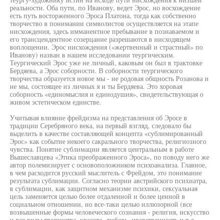
реальности. Оба пути, по Иванову, ведет Эрос, но восхождение
есть путь восторженного Эроса Платона, тогда как собственно
творчество в понимании символистов осуществляется на этапе
нисхождения, здесь имманентное пребывание в познаваемом и
его трансцендентное созерцание разрешаются в нисходящем
воплощении. Эрос нисхождения («жертвенный и страстный» по
Иванову) назван в нашем исследовании теургическим.
Теургический Эрос уже не личный, каковым он был в трактовке
Бердяева, а Эрос соборности. В соборности теургического
творчества образуется новое мы - не родовая общность Розанова и
не мы, состоящее из личных я и ты Бердяева. Это хоровая
соборность «единомыслия и единодушия», свидетельствующая о
живом эстетическом единстве.
Учитывая влияние фрейдизма на представления об Эросе в
традиции Серебряного века, на первый взгляд, следовало бы
выделить в качестве составляющей концепта «сублимированный
Эрос» как событие некоего сакрального творчества, религиозного
чувства. Понятие сублимации является центральным в работе
Вышеславцева «Этика преображенного Эроса», по поводу него же
автор полемизирует с основоположником психоанализа. Главное,
в чем расходится русский мыслитель с Фрейдом, это понимание
результата сублимации. Согласно теории австрийского психиатра,
в сублимации, как защитном механизме психики, сексуальная
цель заменяется целью более отдаленной и более ценной в
социальном отношении, но все-таки целью иллюзорной (все
возвышенные формы человеческого сознания - религия, искусство
и все виды творчества, красота, любовь, нравственность и т.д. -