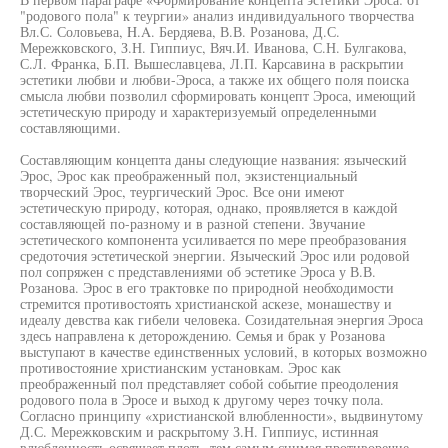
"родового пола" к теургии» анализ индивидуального творчества
Вл.С. Соловьева, H.A. Бердяева, В.В. Розанова, Д.С.
Мережковского, З.Н. Гиппиус, Вяч.И. Иванова, С.Н. Булгакова,
С.Л. Франка, Б.П. Вышеславцева, Л.П. Карсавина в раскрытии
эстетики любви и любви-Эроса, а также их общего поля поиска
смысла любви позволил сформировать концепт Эроса, имеющий
эстетическую природу и характеризуемый определенными
составляющими.
Составляющим концепта даны следующие названия: языческий
Эрос, Эрос как преображенный пол, экзистенциальный
творческий Эрос, теургический Эрос. Все они имеют
эстетическую природу, которая, однако, проявляется в каждой
составляющей по-разному и в разной степени. Звучание
эстетического компонента усиливается по мере преобразования
средоточия эстетической энергии. Языческий Эрос или родовой
пол сопряжен с представлениями об эстетике Эроса у В.В.
Розанова. Эрос в его трактовке по природной необходимости
стремится противостоять христианской аскезе, монашеству и
идеалу девства как гибели человека. Созидательная энергия Эроса
здесь направлена к деторождению. Семья и брак у Розанова
выступают в качестве единственных условий, в которых возможно
противостояние христианским установкам. Эрос как
преображенный пол представляет собой событие преодоления
родового пола в Эросе и выход к другому через точку пола.
Согласно принципу «христианской влюбленности», выдвинутому
Д.С. Мережковским и раскрытому З.Н. Гиппиус, истинная
влюбленность освящает плоть, тем самым снимая противоречие