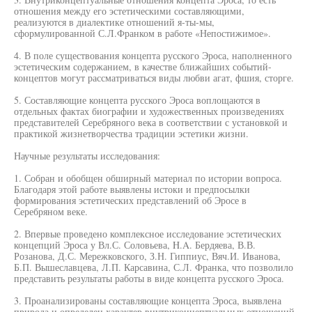
отношения между его эстетическими составляющими,
реализуются в диалектике отношений я-ты-мы,
сформулированной С.Л.Франком в работе «Непостижимое».
4. В поле существования концепта русского Эроса, наполненного
эстетическим содержанием, в качестве ближайших событий-
концептов могут рассматриваться виды любви агат, фшия, сторге.
5. Составляющие концепта русского Эроса воплощаются в
отдельных фактах биографии и художественных произведениях
представителей Серебряного века в соответствии с установкой и
практикой жизнетворчества традиции эстетики жизни.
Научные результаты исследования:
1. Собран и обобщен обширный материал по истории вопроса.
Благодаря этой работе выявлены истоки и предпосылки
формирования эстетических представлений об Эросе в
Серебряном веке.
2. Впервые проведено комплексное исследование эстетических
концепций Эроса у Вл.С. Соловьева, H.A. Бердяева, В.В.
Розанова, Д.С. Мережковского, З.Н. Гиппиус, Вяч.И. Иванова,
Б.П. Вышеславцева, Л.П. Карсавина, С.Л. Франка, что позволило
представить результаты работы в виде концепта русского Эроса.
3. Проанализированы составляющие концепта Эроса, выявлена
природа и определен характер внутриконцептуальных отношений.