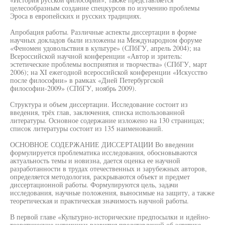
целесообразным создание спецкурсов по изучению проблемы
Эроса в европейских и русских традициях.
Апробация работы. Различные аспекты диссертации в форме
научных докладов были изложены на Международном форуме
«Феномен удовольствия в культуре» (СПбГУ, апрель 2004); на
Всероссийской научной конференции «Автор и зритель:
эстетические проблемы восприятия и творчества» (СПбГУ, март
2006); на XI ежегодной всероссийской конференции «Искусство
после философии» в рамках «Дней Петербургской
философии-2009» (СПбГУ, ноябрь 2009).
Структура и объем диссертации. Исследование состоит из
введения, трёх глав, заключения, списка использованной
литературы. Основное содержание изложено на 130 страницах;
список литературы состоит из 135 наименований.
ОСНОВНОЕ СОДЕРЖАНИЕ ДИССЕРТАЦИИ Во введении
формулируется проблематика исследования, обосновываются
актуальность темы и новизна, дается оценка ее научной
разработанности в трудах отечественных и зарубежных авторов,
определяется методология, раскрываются объект и предмет
диссертационной работы. Формулируются цель, задачи
исследования, научные положения, выносимые на защиту, а также
теоретическая и практическая значимость научной работы.
В первой главе «Культурно-исторические предпосылки и идейно-
теоретические источники развития представлений об эстетике