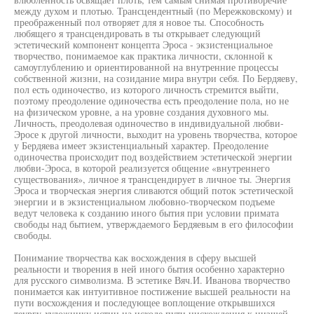
между духом и плотью. Трансцендентный (по Мережковскому) и
преображенный пол отворяет для я новое ты. Способность
любящего я трансцендировать в ты открывает следующий
эстетический компонент концепта Эроса - экзистенциальное
творчество, понимаемое как практика личности, склонной к
самоуглублению и ориентированной на внутренние процессы
собственной жизни, на созидание мира внутри себя. По Бердяеву,
пол есть одиночество, из которого личность стремится выйти,
поэтому преодоление одиночества есть преодоление пола, но не
на физическом уровне, а на уровне создания духовного мы.
Личность, преодолевая одиночество в индивидуальной любви-
Эросе к другой личности, выходит на уровень творчества, которое
у Бердяева имеет экзистенциальный характер. Преодоление
одиночества происходит под воздействием эстетической энергии
любви-Эроса, в которой реализуется общение «внутреннего
существования», личное я трансцендирует в личное ты. Энергия
Эроса и творческая энергия сливаются общий поток эстетической
энергии и в экзистенциальном любовно-творческом подъеме
ведут человека к созданию иного бытия при условии примата
свободы над бытием, утверждаемого Бердяевым в его философии
свободы.
Понимание творчества как восхождения в сферу высшей
реальности и творения в ней иного бытия особенно характерно
для русского символизма. В эстетике Вяч.И. Иванова творчество
понимается как интуитивное постижение высшей реальности на
пути восхождения и последующее воплощение открывшихся
теургу-художнику истин на исходе пути нисхождения к низшей