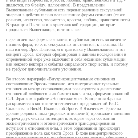
являются, по Фрейду, иллюзиями). В представлении
Вышеславцева сублимация есть перенаправление сексуальной
энергии в действительно возвышенные формы сознания (те же
религия, искусство, творчество, красота, любовь, нравственность).
В традиции Платона и в христианской традиции, которые
продолжает Вышеславцев, истинны все
перечисленные формы сознания, и сублимация есть возведение
низших форм, то есть сексуальных инстинктов, к высшим. На
наш взгляд, Эрос Платона, его трактовка у Вышеславцева и тот
концепт Эроса, который сформирован в данном исследовании в
определенной мере уже включают в себя механизм сублимации
как некоего вектора и события сакрального творчества, и потому
не требуют дополнительного уточнения.
Во втором параграфе «Внутриконцептуальные отношения
составляющих Эроса» показано, что внутриконцептуальные
отношения между составляющими реализуются в диалектике
отношений любящего и любимого как я и ты, сформулированной
С.Л. Франком в работе «Непостижимое». Концепция Франка
раскрывается в контексте эстетических представлений Вл.С.
Соловьева и Вяч.И. Иванова об Эросе. В Языческом Эросе на
уровне родового пола (родовых отношений) происходит внешняя
встреча двух чистых потенций я, которые через состояния
эксцентрического и эгоцентрического трансцендирования
вступают в отношения я-ты, в этом образовании происходит
преображение пола как части Эроса. В ходе концентрического
трансцендирования я и ты образуют первую степень общности в