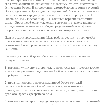
являются общими по отношению к частным, то есть к эстетике и
философии Эроса. В диссертации употребляется термин «русский
Эрос», где слово «Эрос» дается с прописной буквы в соответствии
со сложившейся традицией в отечественной литературе (В.П.
Шестаков, К.Г. Исупов и др.). Указанный вариант написания
слова «Эрос» необходим также для выделения в тексте главного
исследуемого феномена из общего ряда явлений агат, филии,
сторге, которые являются в нашем случае второстепенными.
Цель и задачи исследования. Цель работы состоит в том, чтобы
представить результаты философско-эстетического анализа
феномена Эроса в религиозной эстетике Серебряного века в виде
концепта.
Реализация данной цели обусловила постановку и решение
следующих задач:
1. выявить культурно-исторические предпосылки и теоретические
источники развития представлений об эстетике Эроса в традиции
Серебряного века;
2. проанализировать представления об Эросе деятелей
религиозной эстетики Серебряного века, на основании
проведенного анализа выявить составляющие концепта эстетики
русского Эроса Серебряного века;
3. выявить характер и природу внутриконцептуальных отношений
между составляющими концепта Эроса;