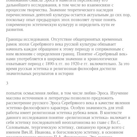
дальнейшего исследования, в том числе во взаимосвязи с
процессом творчества. Значение теоретического наследия
перечисленных деятелей культуры остается актуальным до сих пор,
поскольку опыт предыдущих эпох позволяет лучше понять
современную эстетическую культуру и определить пути ее
развития.
Границы исследования. Отсутствие общепринятых временных
рамок эпохи Серебряного века русской культуры обязывает
начинать каждое обращение к этому периоду и сопряженным с
ним явлениям с определения границ. Понятие «Серебряный век»
нами употребляется в широком значении и хронологически
охватывает период с 1890-х гг. по 1920-е гг. включительно. За это
время русская эстетика и религиозная философия достигли
значительных результатов в истории
3
попыток осмысления любви, в том числе любви-Эроса. Изучение
массива источников и литературы позволило предложить
рассмотрение русского Эроса Серебряного века в качестве явления
эстетико-философского характера. Особую значимость для этой
работы имеет религиозная эстетика рубежа веков. В контексте
данного исследования понятие «религиозная эстетика» включает в
себя эстетику последователей неоплатонизма во главе с Вл.С.
Соловьевым, теургическую эстетику, связанную прежде всего с
именем Вяч.И. Иванова, и богословскую эстетику, в основном
представленную трудами П.А. Флоренского. Это деление