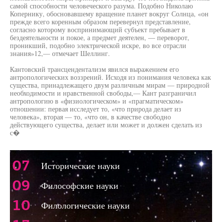
самой способности человеческого разума. Подобно Николаю
Копернику, обосновавшему вращение планет вокруг Солнца, «он
прежде всего коренным образом перевернул представление,
согласно которому воспринимающий субъект пребывает в
бездеятельности и покое, а предмет деятелен, — переворот,
проникший, подобно электрической искре, во все отрасли
знания»12,— отмечает Шеллинг.
Кантовский трансцендентализм явился выражением его
антропологических воззрений. Исходя из понимания человека как
существа, принадлежащего двум различным мирам — природной
необходимости и нравственной свободы,— Кант разграничил
антропологию в «физиологическом» и «прагматическом»
отношении: первая исследует то, «что природа делает из
человека», вторая — то, «что он, в качестве свободно
действующего существа, делает или может и должен сделать из
с�
07
Исторические науки
09
Философские науки
10
Филологические науки