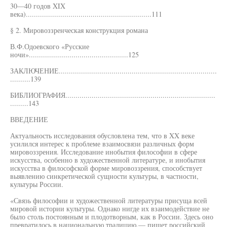
30—40 годов XIX
века)..............................................................111
§ 2. Мировоззренческая конструкция романа
В.Ф.Одоевского «Русские
ночи».................................................125
ЗАКЛЮЧЕНИЕ..............................................................................
..........139
БИБЛИОГРАФИЯ..........................................................................
.........143
ВВЕДЕНИЕ
Актуальность исследования обусловлена тем, что в XX веке
усилился интерес к проблеме взаимосвязи различных форм
мировоззрения. Исследование инобытия философии в сфере
искусства, особенно в художественной литературе, и инобытия
искусства в философской форме мировоззрения, способствует
выявлению синкретической сущности культуры, в частности,
культуры России.
«Связь философии и художественной литературы присуща всей
мировой истории культуры. Однако нигде их взаимодействие не
было столь постоянным и плодотворным, как в России. Здесь оно
превратилось в национальную традицию,— пишет российский