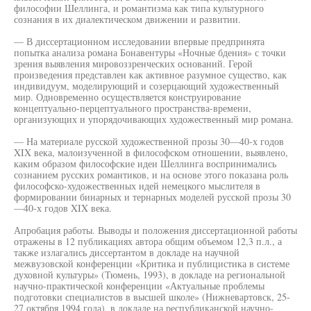
философии Шеллинга, и романтизма как типа культурного
сознания в их диалектическом движении и развитии.
— В диссертационном исследовании впервые предпринята
попытка анализа романа Бонавентуры «Ночные бдения» с точки
зрения выявления мировоззренческих оснований. Герой
произведения представлен как активное разумное существо, как
индивидуум, моделирующий и созерцающий художественный
мир. Одновременно осуществляется конструирование
концептуально-перцептуального пространства-времени,
организующих и упорядочивающих художественный мир романа.
— На материале русской художественной прозы 30—40-х годов
XIX века, малоизученной в философском отношении, выявлено,
каким образом философские идеи Шеллинга воспринимались
сознанием русских романтиков, и на основе этого показана роль
философско-художественных идей немецкого мыслителя в
формировании бинарных и тернарных моделей русской прозы 30
—40-х годов XIX века.
Апробация работы. Выводы и положения диссертационной работы
отражены в 12 публикациях автора общим объемом 12,3 п.л., а
также излагались диссертантом в докладе на научной
межвузовской конференции «Критика и публицистика в системе
духовной культуры» (Тюмень, 1993), в докладе на региональной
научно-практической конференции «Актуальные проблемы
подготовки специалистов в высшей школе» (Нижневартовск, 25-
27 октября 1994 года), в докладе на республиканской научно-