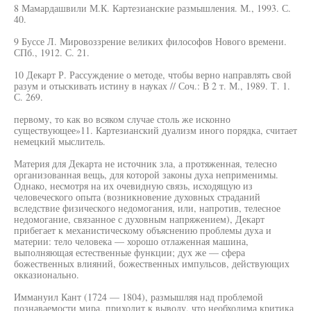
8 Мамардашвили М.К. Картезианские размышления. М., 1993. С.
40.
9 Буссе Л. Мировоззрение великих философов Нового времени.
СПб., 1912. С. 21.
10 Декарт Р. Рассуждение о методе, чтобы верно направлять свой
разум и отыскивать истину в науках // Соч.: В 2 т. М., 1989. Т. 1.
С. 269.
первому, то как во всяком случае столь же исконно
существующее»11. Картезианский дуализм иного порядка, считает
немецкий мыслитель.
Материя для Декарта не источник зла, а протяженная, телесно
организованная вещь, для которой законы духа неприменимы.
Однако, несмотря на их очевидную связь, исходящую из
человеческого опыта (возникновение духовных страданий
вследствие физического недомогания, или, напротив, телесное
недомогание, связанное с духовным напряжением), Декарт
прибегает к механистическому объяснению проблемы духа и
материи: тело человека — хорошо отлаженная машина,
выполняющая естественные функции; дух же — сфера
божественных влияний, божественных импульсов, действующих
окказионально.
Иммануил Кант (1724 — 1804), размышляя над проблемой
познаваемости мира, приходит к выводу, что необходима критика