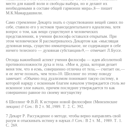
место для нашей воли и свободы выбора, но и делают их
необходимыми в составе общей гармонии мира»,8— пишет
М.К.Мамардашвили.
Само стремление Декарта знать о существовании вещей самих по
себе, ставило его у истоков трансцеденталъного идеализма, хотя
вопрос о том, как вещи существуют в человеческих
представлениях, в учении философа оставался открытым. При
этом человеческое Я рассматривалось Декартом как «мыслящая
духовная вещь, существо имматериальное, не содержащее в себе
ничего телесного — духовная субстанция»9,— отмечает Л.Буссе.
Отсюда важнейший аспект учения философа — идея абсолютной
противоположности духа и тела. «Мое я, душа, которая делает
меня тем, что я есмь, совершенно отлична от тела,— считает он,—
и ее легче познать, чем тело»10. Шеллинг по этому поводу
замечает: «Обычно под дуализмом понимают такую систему, в
которой наряду с исконным благим началом утверждается столь же
исконное злое начало, причем последнее утверждается то как
совершенно равное по своему могуществу
6 Шеллинг Ф.В.Й. К истории новой философии (Мюнхенские
лекции) // Соч.: В 2 т. М.,1989. Т. 2. С. 392.
7 Декарт Р. Рассуждение о методе, чтобы верно направлять свой
разум и отыскивать истину в науках // Соч.: В 2 т. М., 1989. Т. 1.
С. 269.