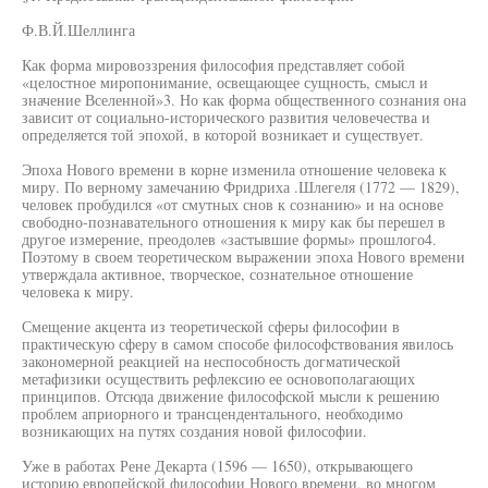
Ф.В.Й.Шеллинга
Как форма мировоззрения философия представляет собой
«целостное миропонимание, освещающее сущность, смысл и
значение Вселенной»3. Но как форма общественного сознания она
зависит от социально-исторического развития человечества и
определяется той эпохой, в которой возникает и существует.
Эпоха Нового времени в корне изменила отношение человека к
миру. По верному замечанию Фридриха .Шлегеля (1772 — 1829),
человек пробудился «от смутных снов к сознанию» и на основе
свободно-познавательного отношения к миру как бы перешел в
другое измерение, преодолев «застывшие формы» прошлого4.
Поэтому в своем теоретическом выражении эпоха Нового времени
утверждала активное, творческое, сознательное отношение
человека к миру.
Смещение акцента из теоретической сферы философии в
практическую сферу в самом способе философствования явилось
закономерной реакцией на неспособность догматической
метафизики осуществить рефлексию ее основополагающих
принципов. Отсюда движение философской мысли к решению
проблем априорного и трансцендентального, необходимо
возникающих на путях создания новой философии.
Уже в работах Рене Декарта (1596 — 1650), открывающего
историю европейской философии Нового времени, во многом