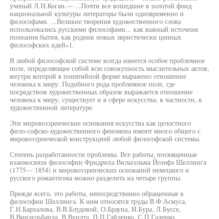
ученый Л.Н.Коган.— ...Почти все вошедшие в золотой фонд
национальной культуры литераторы были одновременно и
философами. ...Великие творения художественного слова
использовались русскими философами... как важный источник
познания бытия, как родник новых эвристически ценных
философских идей»1.
В любой философской системе всегда имеется особое проблемное
поле, определяющее собой всю совокупность мыслительных актов,
внутри которой в понятийной форме выражено отношение
человека к миру. Подобного рода проблемное поле, где
посредством художественных образов выражается отношение
человека к миру, существует и в сфере искусства, в частности, в
художественной литературе.
Эти мировоззренческие основания искусства как целостного
фило-софско-художественного феномена имеют много общего с
мировоззренческой конструкцией любой философской системы.
Степень разработанности проблемы. Все работы, посвященные
взаимосвязи философии Фридриха Вильгельма Йозефа Шеллинга
(1775— 1854) и мировоззренческих оснований немецкого и
русского романтизма можно разделить на четыре группы.
Прежде всего, это работы, непосредственно обращенные к
философии Шеллинга. К ним относятся труды В.Ф.Асмуса,
Г.Н.Бархалова, В.В.Блудовой, О.Брауна, И.Бура, Л.Буссе,
В.Виндельбанда, В.Вундта, П.П.Гайденко, С.П.Галенко,