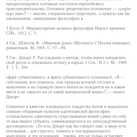
предвосхищались основные постулаты европейского
трансцендентализма. Основное декартовское положение — «cogito
ergo sum»5 — мыслю, следовательно существую, «служило как бы
заклинанием, замкнувшим философию в
3 Буссе Л. Мировоззрение великих философов Нового времени.
СПб., 1912. С. 5.
4 См.: Шлегель Ф. «Мировая душа» Шеллинга // Поэзия немецких
романтиков. М.,1985. С. 97—98.
5 См.: Декарт Р. Рассуждение о методе, чтобы верно направлять
свой разум и отыскивать истину в науках // Соч.: В 2 т. М., 1989.
Т. 1. С. 269
сфере субъективного, в факте субъективного сознания»6. «Я —
субстанция, вся сущность, или природа которой состоит в
мышлении и ко-тораядля своего бытия не нуждается ни в каком
месте и не зависит ни от какой материальной вещи»7,— пишет
Декарт.
Сомнение в качестве изначального тождества бытия и мышления,
ставшее отправным пунктом картезианской философии,
устанавливало зависимость существования вещей самих по себе
от мыслящего субъекта, сомневающегося в их непосредственной
достоверности. «То есть Декарт как бы говорит нам: в мире есть
основания... для строгого, точного и последовательного
мышления, и эти основания... таковы, что не только оставляют