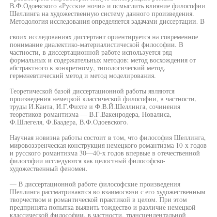
В.Ф.Одоевского «Русские ночи» и осмыслить влияние философии
Шеллинга на художественную систему данного произведения.
Методология исследования определяется задачами диссертации. В
своих исследованиях диссертант ориентируется на современное
понимание диалектико-материалистической философии. В
частности, в диссертационной работе используется ряд
формальных и содержательных методов: метод восхождения от
абстрактного к конкретному, типологический метод,
герменевтический метод и метод моделирования.
Теоретической базой диссертационной работы являются
произведения немецкой классической философии, в частности,
труды И.Канта, И.Г.Фихте и Ф.В.Й.Шеллинга, сочинения
теоретиков романтизма — В.Г.Вакенродера, Новалиса,
Ф.Шлегеля, Ф.Баадера, В.Ф.Одоевского.
Научная новизна работы состоит в том, что философия Шеллинга,
мировоззренческая конструкция немецкого романтизма 10-х годов
и русского романтизма 30—40-х годов впервые в отечественной
философии исследуются как целостный философско-
художественный феномен.
— В диссертационной работе философские произведения
Шеллинга рассматриваются во взаимосвязи с его художественным
творчеством и романтической практикой в целом. При этом
предпринята попытка выявить тождество и различие немецкой
классической философии, в частности, трансцендентальной