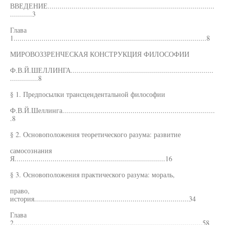
ВВЕДЕНИЕ...................................................................................
...........3
Глава
1................................................................................................8
МИРОВОЗЗРЕНЧЕСКАЯ КОНСТРУКЦИЯ ФИЛОСОФИИ
Ф.В.Й.ШЕЛЛИНГА.......................................................................
..............8
§ 1. Предпосылки трансцендентальной философии
Ф.В.Й.Шеллинга............................................................................
.8
§ 2. Основоположения теоретического разума: развитие
самосознания
Я...........................................................................16
§ 3. Основоположения практического разума: мораль,
право,
история.............................................................................34
Глава
2..............................................................................................58