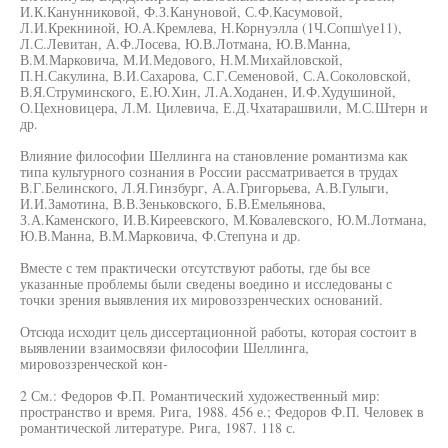
И.К.Канунниковой, Ф.З.Кануновой, С.Ф.Касумовой,
Л.И.Крекниной, Ю.А.Кремлева, Н.Корнуэлла (1Ч.Сопш\уе11),
Л.С.Левитан, А.Ф.Лосева, Ю.В.Лотмана, Ю.В.Манна,
В.М.Марковича, М.И.Медового, Н.М.Михайловской,
П.Н.Сакулина, В.И.Сахарова, С.Г.Семеновой, С.А.Соколовской,
В.Я.Струминского, Е.Ю.Хин, Л.А.Ходанен, И.Ф.Худушиной,
О.Цехновицера, Л.М. Цилевича, Е.Д.Чхатарашвили, М.С.Штерн и
др.
Влияние философии Шеллинга на становление романтизма как
типа культурного сознания в России рассматривается в трудах
В.Г.Белинского, Л.Я.Гинзбург, А.А.Григорьева, А.В.Гулыги,
И.И.Замотина, В.В.Зеньковского, Б.В.Емельянова,
З.А.Каменского, И.В.Киреевского, М.Ковалевского, Ю.М.Лотмана,
Ю.В.Манна, В.М.Марковича, Ф.Степуна и др.
Вместе с тем практически отсутствуют работы, где бы все
указанные проблемы были сведены воедино и исследованы с
точки зрения выявления их мировоззренческих оснований.
Отсюда исходит цель диссертационной работы, которая состоит в
выявлении взаимосвязи философии Шеллинга,
мировоззренческой кон-
2 См.: Федоров Ф.П. Романтический художественный мир:
пространство и время. Рига, 1988. 456 е.; Федоров Ф.П. Человек в
романтической литературе. Рига, 1987. 118 с.