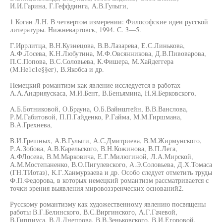
И.И.Гарина, Г.Геффдинга, А.В.Гулыги,
1 Коган Л.Н. В четвертом измерении: Философские идеи русской
литературы. Нижневартовск, 1994. С. 3—5.
Г.Иррлитца, В.Н.Кузнецова, В.В.Лазарева, Е.С.Линькова,
А.Ф.Лосева, К.Н.Любутина, М.Ф.Овсянникова, Д.В.Пивоварова,
П.С.Попова, В.С.Соловьева, К.Фишера, М.Хайдеггера
(М.Не1с1е§§ег), В.Якобса и др.
Немецкий романтизм как явление исследуется в работах
А.А.Андрияускаса, М.И.Бент, В.Беньямина, Н.Я.Берковского,
A.Б.Ботниковой, О.Брауна, О.Б.Вайнштейн, В.В.Ванслова,
Р.М.Габитовой, П.П.Гайденко, Р.Гайма, М.М.Гиршмана,
В.А.Грехнева,
B.И.Грешных, А.В.Гулыги, А.С.Дмитриева, В.М.Жирмунского,
Р.А.Зобова, А.В.Карельского, В.Н.Кожинова, В.П.Лега,
А.ФЛосева, В.М.Марковича, Е.Г.Милюгиной, Л.А.Мирской,
А.М.Мостепаненко, В.О.Пигулевского, А.Э.Соловьева, Д.Х.Томаса
(ГН.ТИотаз), К.Г.Ханмурзаева и др. Особо следует отметить труды
Ф.П.Федорова, в которых немецкий романтизм рассматривается с
точки зрения выявления мировоззренческих оснований2.
Русскому романтизму как художественному явлению посвящены
работы В.Г.Белинского, В.С.Виргинского, А.Г.Гачевой,
В.Гиппиуса, В.Д.Днепрова, В.В.Зеньковского, В.И.Егоровой,