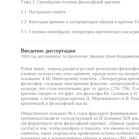
Глава 3. Своеобразие поэтики философской критики
3.1. Построение сюжета
3.2. Категория времени и интерпретация образов в критике 
3.3. Стилевое своеобразие литературно-критического наслед
Введение диссертации
2006 год, автореферат по филологии, Зверева, Юлия Владимиров
Рубеж веков - период расцвета русской религиозно-философс
влияние на искусство этого времени, прежде всего на литера
основание A.M. Пятигорскому отметить: «Литературная крит
философия, служащая «внутренним фокусом» литературной кр
культуре, что стали неотличимы друг от друга» (276; 258). 
критики говорит и тот факт, что философы Вл. Соловьев и Н.
критиков, а литературная критика Д. Мережковского и В. Роза
критической и философской мысли.
Общественное сознание 90-х годов фиксирует формирование
противопоставляя ее господствующей во II половине XIX век
так формулирует цели философской критики: «Прямая задача 
состоит в том, чтобы разобрать и показать, что именно из по
элементы, какие стороны или проявления истины особенно з
выражены им в художественных образах и звуках» (301; 166).