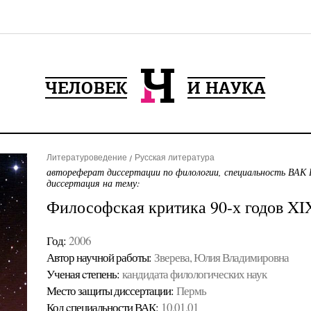
Литературоведение
Русская литература
автореферат диссертации по филологии, специальность ВАК 
диссертация на тему:
Философская критика 90-х годов XI
Год:
2006
Автор научной работы:
Зверева, Юлия Владимировна
Ученая cтепень:
кандидата филологических наук
Место защиты диссертации:
Пермь
Код cпециальности ВАК:
10.01.01