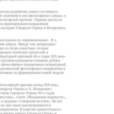
остью разработки нового системного
ых наличием в них философского начала, и
философской критики. Первым шагом на
тапа формирования направления
 наследии Говорухи-Отрока и Волынского,
заслонены их современниками - В л.
емя забыты. Между тем литературно-
дие их более известных сегодня
орально-этических ценностей и
ературной критикой 60-х годов XIX века.
в русском культурном сознании рубежа
е философского направления литературной
едставителей философского направления в
 влияние на формирование новой модели
философской критики конца XIX века.
оворухи-Отрока и А. Волынского.
татьи Говорухи-Отрока 90-х годов,
вестник», газете «Московские ведомости»,
 в журнале «Северный вестник». Не все
 но они также рассматриваются в
аправления. В качестве сравнительного
ософские работы Говорухи-Отрока и