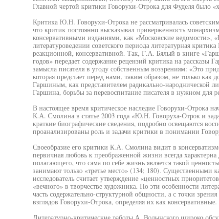
Главной чертой критики Говорухи-Отрока для Фуделя было «хр
Критика Ю.Н. Говорухи-Отрока не рассматривалась советскими
что критик постоянно высказывал приверженность монархизм
консервативными изданиями, как «Московские ведомости», «Р
литературоведении советского периода литературная критика 
реакционной, консервативной. Так, Г.А. Бялый в книге «Гар
годов» передает содержание рецензий критика на рассказы Г
замысла писателя в угоду собственным воззрениям: «Это прид
которая предстает перед нами, таким образом, не только как 
Гаршиным, как представителем радикально-народнической лит
Гаршина, борьбы за перевоспитание писателя в нужном для ре
В настоящее время критическое наследие Говорухи-Отрока нач
К.А. Смолина в статье 2003 года «Ю.Н. Говоруха-Отрок и за
краткие биографические сведения, подробно освещаются вос
проанализированы роль и задачи критики в понимании Говор
Своеобразие его критики К.А. Смолина видит в консерватизме
первичная любовь к преображенной жизни всегда характерна 
полагающего, что сама по себе жизнь является такой ценность
занимают только «третье место» (134; 180). Существенными 
исследователь считает утверждение «ценностных приоритетов
«вечного» в творчестве художника. Но эти особенности литер
часть содержательно-структурной общности, а с точки зрени
взглядов Говорухи-Отрока, определяя их как консервативные.
Литературно-критические работы А. Волынского широко обсу