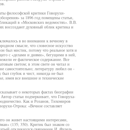
ов.
пыты философской критики Говорухи-
бозрения» за 1896 год помещены статьи,
бликаций в «Московских ведомостях». В.В.
ьях воссоздают духовный облик критика и
ключалось в во внимании к вечному в
родном смысле, что словесное искусство
он был мистик, потому что реальное хотя и
щего с «делами и днями», бегущими в ней,
нежели ее фактическое содержание. Все
атовым светом; в этом свете он читал и
 не самостоятельно; литературу любил он -
у был глубок и чист, никогда не был
ке, имея все внешние и технические
ссказывает о некоторых фактах биографии
Автор статьи подчеркивает, что Говоруха-
родничество. Как и Розанов, Тихомиров
ворухи-Отрока: «Вечное составляет
 что он живет настоящими интересами,
бман» (135; 350). Критик был знаком со
атьей откликнулся священник И. Фудель.