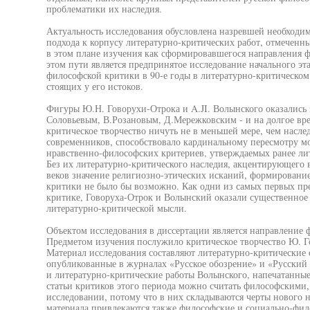
проблематики их наследия.
Актуальность исследования обусловлена назревшей необходим
подхода к корпусу литературно-критических работ, отмеченн
в этом плане изучения как сформировавшегося направления 
этом пути является предпринятое исследование начального э
философской критики в 90-е годы в литературно-критическом
стоящих у его истоков.
Фигуры Ю.Н. Говорухи-Отрока и A.JI. Волынского оказались 
Соловьевым, В.Розановым, Д.Мережковским - и на долгое вр
критическое творчество ничуть не в меньшей мере, чем насле
современников, способствовало кардинальному пересмотру м
нравственно-философских критериев, утверждаемых ранее лит
Без их литературно-критического наследия, акцентирующего 
веков значение религиозно-этических исканий, формировани
критики не было бы возможно. Как одни из самых первых пр
критике, Говоруха-Отрок и Волынский оказали существенное
литературно-критической мысли.
Объектом исследования в диссертации является направление 
Предметом изучения послужило критическое творчество Ю. Г
Материал исследования составляют литературно-критические с
опубликованные в журналах «Русское обозрение» и «Русский 
и литературно-критические работы Волынского, напечатанные
статьи критиков этого периода можно считать философскими,
исследовании, потому что в них складываются черты нового н
материала привлекаются также философские и социально-фил