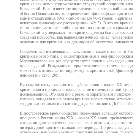
критике как новой содержательно-структурной общности заго
Волынский. Если известное определение философской критики
«Поэзия Полонского», то определение «философская критика
еще в статьях конца 80-х - самом начале 90-х годов: «.критика
некоторое философское рассуждение» (42; 3). В это же время 
ее называет, «утилитарной» критики на страницах журнала «С
Волынский и утверждает, что критика должна быть философск
создания искусства, как выражение вечных начал человеческо
основание для критики, как для науки об искусстве, законах тв
Современный исследователь Е.К. Созина также отмечает в Ро
критики нового типа, с акцентированным в ней философским
Мережковского как раз осуществляется поиск и «закладка» н
произведений. Рождалась та герменевтическая система координ
может быть отнесена, по-видимому, к христианской (философ
ценностей» (298; 205).
Русская литературная критика рубежа веков и начала XX века
критического процесса и яркое явление в отечественной культу
исследованной. Это связано с резко избирательным подходом 
которых попадала в основном критика марксистская, отмечен
традициям социологического подхода Белинского, Добролюбо
В постсоветское время общество переживает вспышку острого
процессу в России конца XIX - начала XX веков, преимуществ
которыми долгое время оставалось невозможным, в частности
литературной критики названного периода. Но реальные успе
отдельных, наиболее крупных представителей русской филосо