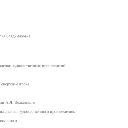
Юлия Владимировна
 оценки художественных произведений
 Говорухи-Отрока
ии A.JI. Волынского
пы анализа художественного произведения.
олынского