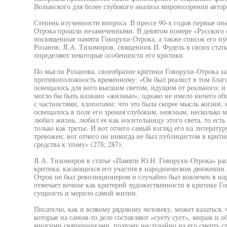
Волынского для более глубокого анализа мировоззрения автор
Степень изученности вопроса. В прессе 90-х годов первые о
Отрока прошли незамеченными. В девятом номере «Русского о
посвященные памяти Говорухи-Отрока, а также список его пу
Розанов, JI.A. Тихомиров, священник И. Фудель в своих стат
определяют некоторые особенности его критики.
По мысли Розанова, своеобразие критики Говорухи-Отрока за
противоположность временному: «Он был реалист в том благо
освещалось для него высшим светом, идущим от реального; и 
могло бы быть названо «жизнью», однако не имело ничего об
с частностями, хлопотами; что это была скорее мысль жизни, 
освещалось в поле его зрения глубоким, неясным, несколько м
любил жизнь, любил ее как носительницу этого света, то есть
только как третье. И вот отчего самый взгляд его на литератур
тревожен; вот отчего он никогда не был публицистом в крити
средства к этому» (278; 287).
JI.A. Тихомиров в статье «Памяти Ю.Н. Говорухи-Отрока» ра
критика, касающихся его участия в народническом движении. 
Отрок не был революционером и случайно был вовлечен в на
отмечает вечное как критерий художественности в критике Го
сущность и мерило самой жизни.
Писателю, как и всякому рядовому человеку, может казаться,
которые на самом-то деле составляют «суету сует», мираж и о
многими священниками, поэтому неслучайно на его смерть ст