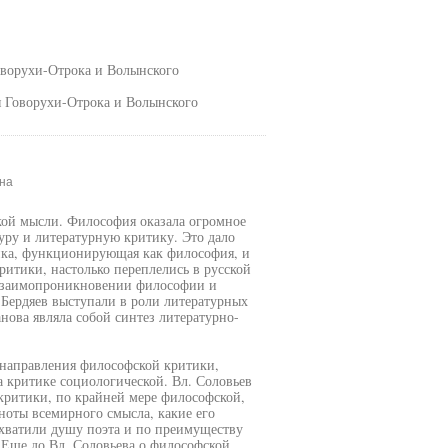
Говорухи-Отрока и Волынского
ия Говорухи-Отрока и Волынского
на
кой мысли. Философия оказала огромное
туру и литературную критику. Это дало
ика, функционирующая как философия, и
итики, настолько переплелись в русской
О взаимопроникновении философии и
 Бердяев выступали в роли литературных
нова являла собой синтез литературно-
 направления философской критики,
а критике социологической. Вл. Соловьев
критики, по крайней мере философской,
лноты всемирного смысла, какие его
ахватили душу поэта и по преимуществу
 Еще до Вл. Соловьева о философской