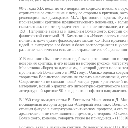
90-е годы XIX века, но его неприятие социологического подх
отрицательное отношение к нему со стороны в критиков, кот
революционных демократов. М.А. Протопопов, критик «Русск
произведений критиков предшествующего поколения, - только
сказать только то, что декадентство -явление ничтожное, а са
153). Неприятие вызывал и идеализм Волынского, который он
философской системой. Н. Каменский в «Новом слове» писал
понимать даже чужие философские мысли <.> Пока идеалистич
идеей, в литературе все более и более распространялся и укре
развитие человечества есть лишь отражение его общественного
У Волынского были не только идейные противники, но и сто
воззрения критика, и его взгляд на историю русской литерату
Молоствова «Борец за идеализм», в которой дается положител
прочитанной Волынского в 1902 году1. Однако оценка совре
творчества Волынского носила не столько аналитический, ско
Современники не связали новый литературно-критический по
материалу, новый характер его литературно-критического мы
литературной критике 90-х годов философского направления.
В 1930 году выходит статья В. Евгеньева-Максимова и Д. Ма
посвященная истории журнала «Северный вестник». Волынский
стоящая фигура в литературно-критическом процессе, а его ф
архаические и не сложившиеся в целостную теорию: «О самос
Волынского, конечно, говорить также не приходится.» (188; 99
Большой вклад в изучение критики Волынского внес П.В. Ку