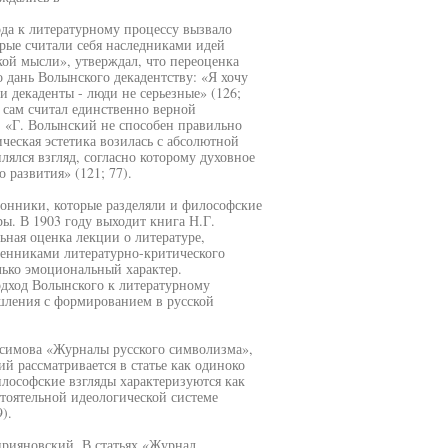
ода к литературному процессу вызвало
орые считали себя наследниками идей
ой мысли», утверждал, что переоценка
 дань Волынского декадентству: «Я хочу
ми декаденты - люди не серьезные» (126;
 сам считал единственно верной
: «Г. Волынский не способен правильно
еская эстетика возилась с абсолютной
плялся взгляд, согласно которому духовное
 развития» (121; 77).
ронники, которые разделяли и философские
ры. В 1903 году выходит книга Н.Г.
ьная оценка лекции о литературе,
менниками литературно-критического
лько эмоциональный характер.
дход Волынского к литературному
шления с формированием в русской
ксимова «Журналы русского символизма»,
 рассматривается в статье как одиноко
илософские взгляды характеризуются как
тоятельной идеологической системе
).
прияновский. В статьях «Журнал