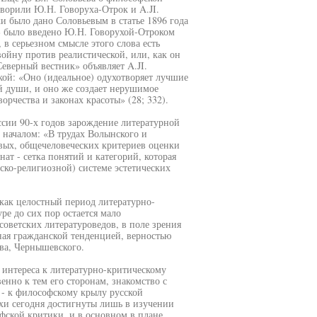
ворили Ю.Н. Говоруха-Отрок и A.JI.
 было дано Соловьевым в статье 1896 года
» было введено Ю.Н. Говорухой-Отроком
, в серьезном смысле этого слова есть
войну против реалистической, или, как он
еверный вестник» объявляет A.JI.
ой: «Оно (идеальное) одухотворяет лучшие
й души, и оно же создает нерушимое
орчества и законах красоты» (28; 332).
ссии 90-х годов зарождение литературной
 началом: «В трудах Волынского и
овых, общечеловеческих критериев оценки
ат - сетка понятий и категорий, которая
ско-религиозной) системе эстетических
 как целостный период литературно-
ре до сих пор остается мало
советских литературоведов, в поле зрения
ная гражданской тенденцией, верностью
ва, Чернышевского.
 интереса к литературно-критическому
енно к тем его сторонам, знакомство с
 - к философскому крылу русской
хи сегодня достигнуты лишь в изучении
фской критики, и в основном в плане