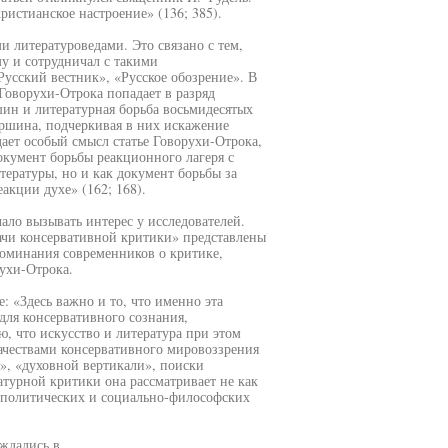
истианское настроение» (136; 385).
 литературоведами. Это связано с тем,
у и сотрудничал с такими
усский вестник», «Русское обозрение». В
Говорухи-Отрока попадает в разряд
шин и литературная борьба восьмидесятых
аршина, подчеркивая в них искажение
ает особый смысл статье Говорухи-Отрока,
документ борьбы реакционного лагеря с
ературы, но и как документ борьбы за
акции духе» (162; 168).
ало вызывать интерес у исследователей.
дачи консервативной критики» представлены
поминания современников о критике,
ухи-Отрока.
: «Здесь важно и то, что именно эта
для консервативного сознания,
ю, что искусство и литература при этом
качествами консервативного мировоззрения
», «духовной вертикали», поиски
атурной критики она рассматривает не как
я политических и социально-философских
ждались в