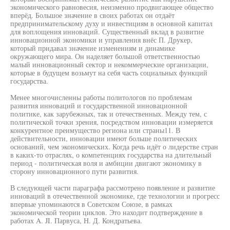
экономического равновесия, неизменно продвигающее общество
вперёд. Большое значение в своих работах он отдаёт
предпринимательскому духу и инвестициям в основной капитал
для воплощения инноваций. Существенный вклад в развитие
инновационной экономики и управления внёс П. Друкер,
который придавал значение изменениям и динамике
окружающего мира. Он наделяет большой ответственностью
малый инновационный сектор и некоммерческие организации,
которые в будущем возьмут на себя часть социальных функций
государства.
Менее многочисленны работы политологов по проблемам
развития инноваций и государственной инновационной
политике, как зарубежных, так и отечественных. Между тем, с
политической точки зрения, посредством инновации измеряется
конкурентное преимущество региона или страны11. В
действительности, инновации имеют больше политических
оснований, чем экономических. Когда речь идёт о лидерстве стран
в каких-то отраслях, о компетенциях государства на длительный
период - политическая воля и амбиции двигают экономику в
сторону инновационного пути развития.
В следующей части параграфа рассмотрено появление и развитие
инноваций в отечественной экономике, где технологии и прогресс
впервые упоминаются в Советском Союзе, в рамках
экономической теории циклов. Это находит подтверждение в
работах A. JI. Парвуса, Н. Д. Кондратьева.