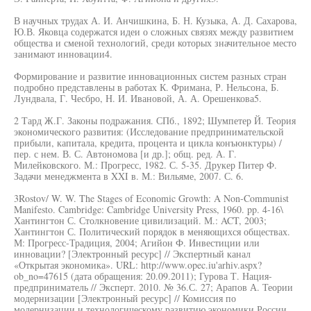
В научных трудах А. И. Анчишкина, Б. Н. Кузыка, А. Д. Сахарова,
Ю.В. Яковца содержатся идеи о сложных связях между развитием
общества и сменой технологий, среди которых значительное место
занимают инновации4.
Формирование и развитие инновационных систем разных стран
подробно представлены в работах К. Фримана, Р. Нельсона, Б.
Лундвала, Г. Чесбро, Н. И. Ивановой, А. А. Орешенкова5.
2 Тард Ж.Г. Законы подражания. СПб., 1892; Шумпетер Й. Теория
экономического развития: (Исследование предпринимательской
прибыли, капитала, кредита, процента и цикла конъюнктуры) /
пер. с нем. В. С. Автономова [и др.]; общ. ред. А. Г.
Милейковского. М.: Прогресс, 1982. С. 5-35. Друкер Питер Ф.
Задачи менеджмента в XXI в. М.: Вильяме, 2007. С. 6.
3Rostov/ W. W. The Stages of Economic Growth: A Non-Communist
Manifesto. Cambridge: Cambridge University Press, 1960. pp. 4-16\
Хантингтон С. Столкновение цивилизаций. М.: ACT, 2003;
Хантингтон С. Политический порядок в меняющихся обществах.
М: Прогресс-Традиция, 2004; Агийон Ф. Инвестиции или
инновации? [Электронный ресурс] // Экспертный канал
«Открытая экономика». URL: http://www.opec.iu'arhiv.aspx?
ob_no=47615 (дата обращения: 20.09.2011); Гурова Т. Нация-
предприниматель // Эксперт. 2010. № 36.С. 27; Арапов А. Теории
модернизации [Электронный ресурс] // Комиссия по
модернизации и технологическому развитию экономики России.