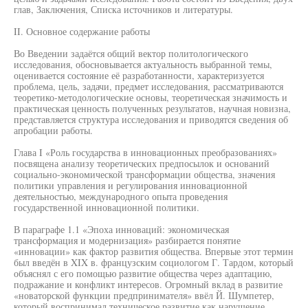
глав, Заключения, Списка источников и литературы.
II. Основное содержание работы
Во Введении задаётся общий вектор политологического
исследования, обосновывается актуальность выбранной темы,
оценивается состояние её разработанности, характеризуется
проблема, цель, задачи, предмет исследования, рассматриваются
теоретико-методологические основы, теоретическая значимость и
практическая ценность полученных результатов, научная новизна,
представляется структура исследования и приводятся сведения об
апробации работы.
Глава I «Роль государства в инновационных преобразованиях»
посвящена анализу теоретических предпосылок и оснований
социально-экономической трансформации общества, значения
политики управления и регулирования инновационной
деятельностью, международного опыта проведения
государственной инновационной политики.
В параграфе 1.1 «Эпоха инноваций: экономическая
трансформация и модернизация» разбирается понятие
«инновации» как фактор развития общества. Впервые этот термин
был введён в XIX в. французским социологом Г. Тардом, который
объяснял с его помощью развитие общества через адаптацию,
подражание и конфликт интересов. Огромный вклад в развитие
«новаторской функции предпринимателя» ввёл Й. Шумпетер,
который воспринимал техническое развитие как нарушение