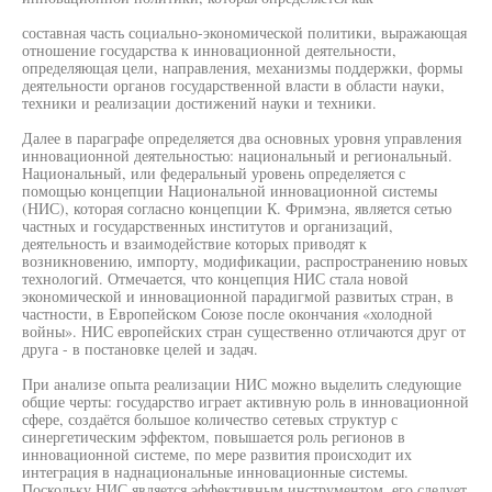
составная часть социально-экономической политики, выражающая
отношение государства к инновационной деятельности,
определяющая цели, направления, механизмы поддержки, формы
деятельности органов государственной власти в области науки,
техники и реализации достижений науки и техники.
Далее в параграфе определяется два основных уровня управления
инновационной деятельностью: национальный и региональный.
Национальный, или федеральный уровень определяется с
помощью концепции Национальной инновационной системы
(НИС), которая согласно концепции К. Фримэна, является сетью
частных и государственных институтов и организаций,
деятельность и взаимодействие которых приводят к
возникновению, импорту, модификации, распространению новых
технологий. Отмечается, что концепция НИС стала новой
экономической и инновационной парадигмой развитых стран, в
частности, в Европейском Союзе после окончания «холодной
войны». НИС европейских стран существенно отличаются друг от
друга - в постановке целей и задач.
При анализе опыта реализации НИС можно выделить следующие
общие черты: государство играет активную роль в инновационной
сфере, создаётся большое количество сетевых структур с
синергетическим эффектом, повышается роль регионов в
инновационной системе, по мере развития происходит их
интеграция в наднациональные инновационные системы.
Поскольку НИС является эффективным инструментом, его следует