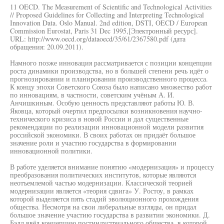
11 OECD. The Measurement of Scientific and Technological Activities
// Proposed Guidelines for Collecting and Interpreting Technological
Innovation Data. Oslo Manual. 2nd edition, DSTI, OECD / European
Commission Eurostat, Paris 31 Dec 1995,[Электронный ресурс].
URL: http://www.oecd.org/dataoecd/35/61/2367580.pdf (дата
обращения: 20.09.2011).
Намного позже инновация рассматривается с позиции концепции
роста динамики производства, но в большей степени речь идёт о
прогнозировании и планировании производственного процесса.
К концу эпохи Советского Союза было написано множество работ
по инновациям, в частности, советским учёным А. И.
Анчишкиным. Особую ценность представляют работы Ю. В.
Яковца, который очертил предпосылки возникновения научно-
технического кризиса в новой России и дал существенные
рекомендации по реализации инновационной модели развития
российской экономики. В своих работах он придаёт большое
значение роли и участию государства в формировании
инновационной политики.
В работе уделяется внимание понятию «модернизация» и процессу
преобразования политических институтов, которые являются
неотъемлемой частью модернизации. Классической теорией
модернизации является «теория сдвига» У. Ростоу, в рамках
которой выделяется пять стадий эволюционного прохождения
общества. Несмотря на свои либеральные взгляды, он придал
большое значение участию государства в развитии экономики. Д.
Бэлл ввёл концепцию постиндустриального общества, в которой