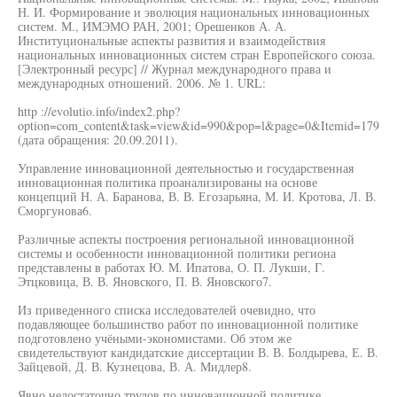
Н. И. Формирование и эволюция национальных инновационных
систем. М., ИМЭМО РАН, 2001; Орешенков А. А.
Институциональные аспекты развития и взаимодействия
национальных инновационных систем стран Европейского союза.
[Электронный ресурс] // Журнал международного права и
международных отношений. 2006. № 1. URL:
http ://evolutio.info/index2.php?
option=com_content&task=view&id=990&pop=l&page=0&Itemid=179
(дата обращения: 20.09.2011).
Управление инновационной деятельностью и государственная
инновационная политика проанализированы на основе
концепций Н. А. Баранова, В. В. Егозарьяна, М. И. Кротова, Л. В.
Сморгунова6.
Различные аспекты построения региональной инновационной
системы и особенности инновационной политики региона
представлены в работах Ю. М. Ипатова, О. П. Лукши, Г.
Этцковица, В. В. Яновского, П. В. Яновского7.
Из приведенного списка исследователей очевидно, что
подавляющее большинство работ по инновационной политике
подготовлено учёными-экономистами. Об этом же
свидетельствуют кандидатские диссертации В. В. Болдырева, Е. В.
Зайцевой, Д. В. Кузнецова, В. А. Мидлер8.
Явно недостаточно трудов по инновационной политике,