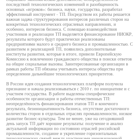
последствий технологических изменений и разобщенность
основных «игроков»: бизнеса, науки, государства, разработал
эффективный инструмент - ТП. Посредством их работы решается
важная задача структурирования интересов различных сторон на
конкретных технологических отраслевых направлениях, и
особенно, интересов бизнеса. С помощью взаимодействия
участников и реализации ТП выделяется финансирование НИОКР,
результаты которого будут практически реализованы
предприятиями малого и среднего бизнеса и промышленностью. С
развитием и реализацией ТП, появились дополнительные
институты развития, которые в итоге, привели Европейскую
Комиссию к вовлечению гражданского общества в поиски ответов
на общие социальные вызовы. Заинтересованные организации в
рамках работы ТП обязаны учитывать интересы общества при
определении дальнейшие технологических приоритетов.
В России идея создания технологических платформ получила
признание и начала реализовываться с 2010 г. по инициативе и с
участием государства. В работе выделены специфические
особенности организации и работы отечественных ТП:
неопределённость финансирования этапов ТП и конечного
результата, безинициативность бизнеса, отсутствие достаточного
количества сторон в отдельных отраслях промышленности, низкое
развитие бизнес-культуры. Тем не менее, уже на сегодняшний
день запуск ТП даёт хорошие результаты: получение и анализ
актуальной информации по состоянию отраслей российской
промышленности, создание и укрепление горизонтальных
технологических связей между участниками инновационной