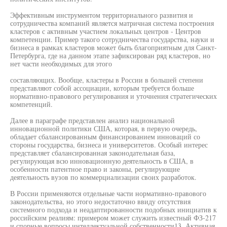
Эффективным инструментом территориального развития и
сотрудничества компаний является матричная система построения
кластеров с активным участием локальных центров - Центров
компетенции. Пример такого сотрудничества государства, науки и
бизнеса в рамках кластеров может быть благоприятным для Санкт-
Петербурга, где на данном этапе зафиксирован ряд кластеров, но
нет части необходимых для этого
составляющих. Вообще, кластеры в России в большей степени
представляют собой ассоциации, которым требуется больше
нормативно-правового регулирования и уточнения стратегических
компетенций.
Далее в параграфе представлен анализ национальной
инновационной политики США, которая, в первую очередь,
обладает сбалансированным финансированием инноваций со
стороны государства, бизнеса и университетов. Особый интерес
представляет сбалансированная законодательная база,
регулирующая всю инновационную деятельность в США, в
особенности патентное право и законы, регулирующие
деятельность вузов по коммерциализации своих разработок.
В России применяются отдельные части нормативно-правового
законодательства, но этого недостаточно ввиду отсутствия
системного подхода и неадаптированности подобных инициатив к
российским реалиям: примером может служить известный ФЗ-217
и спорные вопросы интеллектуальной собственности13. Активная