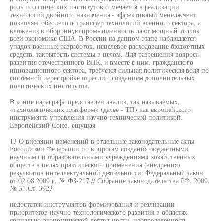
роль политических институтов отмечается в реализации
технологий двойного назначения - эффективный менеджмент
позволяет обеспечить трансфер технологий военного сектора, а
вложения в оборонную промышленность дают мощный толчок
всей экономике США. В России на данном этапе наблюдается
упадок военных разработок, нецелевое расходование бюджетных
средств, закрытость системы в целом. Для разрешения вопроса
развития отечественного ВПК, и вместе с ним, гражданского
инновационного сектора, требуется сильная политическая воля по
системной перестройке отрасли с созданием дополнительных
политических институтов.
В конце параграфа представлен анализ, так называемых,
«технологических платформ» (далее - ТП) как европейского
инструмента управления научно-технической политикой.
Европейский Союз, ощущая
13 О внесении изменений в отдельные законодательные акты
Российской Федерации по вопросам создания бюджетными
научными и образовательными учреждениями хозяйственных
обществ в целях практического применения (внедрения)
результатов интеллектуальной деятельности: Федеральный закон
от 02.08.2009 г. № ФЗ-217 // Собрание законодательства РФ. 2009.
№ 31.Ст. 3923
недостаток инструментов формирования и реализации
приоритетов научно-технологического развития в областях
социально-экономической деятельности, неопределенность