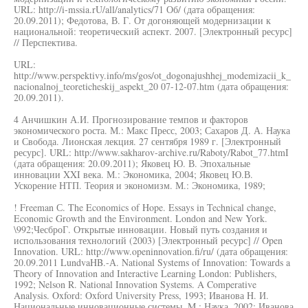
URL: http://i-mssia.rU/all/analytics/71 Об/ (дата обращения:
20.09.2011); Федотова, В. Г. От догоняющей модернизации к
национальной: теоретический аспект. 2007. [Электронный ресурс]
// Перспектива.
URL:
http://www.perspektivy.info/ms/gos/ot_dogonajushhej_modemizacii_k_
nacionalnoj_teoreticheskij_aspekt_20 07-12-07.htm (дата обращения:
20.09.2011).
4 Анчишкин А.И. Прогнозирование темпов и факторов
экономического роста. М.: Макс Пресс, 2003; Сахаров Д. А. Наука
и Свобода. Лионская лекция. 27 сентября 1989 г. [Электронный
ресурс]. URL: http://www.sakharov-archive.ru/Raboty/Rabot_77.htmI
(дата обращения: 20.09.2011); Яковец Ю. В. Эпохальные
инновации XXI века. М.: Экономика, 2004; Яковец Ю.В.
Ускорение НТП. Теория и экономизм. М.: Экономика, 1989;
! Freeman С. The Economics of Hope. Essays in Technical change,
Economic Growth and the Environment. London and New York.
\992;ЧесброГ. Открытые инновации. Новый путь создания и
использования технологий (2003) [Электронный ресурс] // Open
Innovation. URL: http://www.openinnovation.fi/ru/ (дата обращения:
20.09.2011 LundvaHB.-А. National Systems of Innovation: Towards a
Theory of Innovation and Interactive Learning London: Publishers,
1992; Nelson R. National Innovation Systems. A Comperative
Analysis. Oxford: Oxford University Press, 1993; Иванова H. И.
Национальные инновационные системы. M.: Наука, 2002; Иванова