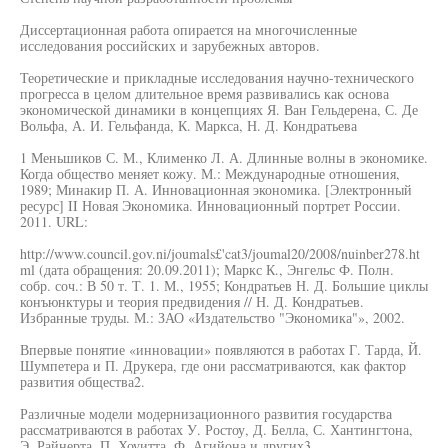
Диссертационная работа опирается на многочисленные
исследования российских и зарубежных авторов.
Теоретические и прикладные исследования научно-технического
прогресса в целом длительное время развивались как основа
экономической динамики в концепциях Я. Ван Гельдерена, С. Де
Вольфа, А. И. Гельфанда, К. Маркса, Н. Д. Кондратьева
1 Меньшиков С. М., Клименко Л. А. Длинные волны в экономике.
Когда общество меняет кожу. М.: Международные отношения,
1989; Минакир П. А. Инновационная экономика. [Электронный
ресурс] II Новая Экономика. Инновационный портрет России.
2011. URL:
http://www.council.gov.ni/joumals£'cat3/joumal20/2008/nuinber278.ht
ml (дата обращения: 20.09.2011); Маркс К., Энгельс Ф. Полн.
собр. соч.: В 50 т. Т. 1. М., 1955; Кондратьев Н. Д. Большие циклы
конъюнктуры и теория предвидения // Н. Д. Кондратьев.
Избранные труды. М.: ЗАО «Издательство "Экономика"», 2002.
Впервые понятие «инновации» появляются в работах Г. Тарда, Й.
Шумпетера и П. Друкера, где они рассматриваются, как фактор
развития общества2.
Различные модели модернизационного развития государства
рассматриваются в работах У. Ростоу, Д. Белла, С. Хантингтона,
Э. Райнерта, П. Хоуитта, Ф. Агийона и других3.