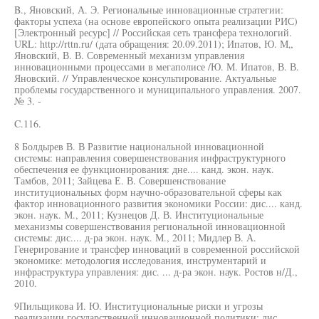
B., Яновский, А. Э. Региональные инновационные стратегии:
факторы успеха (на основе европейского опыта реализации РИС)
[Электронный ресурс] // Российская сеть трансфера технологий.
URL: http://rttn.ru/ (дата обращения: 20.09.2011); Ипатов, Ю. М„
Яновский, В. В. Современный механизм управления
инновационными процессами в мегаполисе /Ю. М. Ипатов, В. В.
Яновский. // Управленческое консультирование. Актуальные
проблемы государственного и муниципального управления. 2007.
№ 3. -
C.116.
8 Болдырев В. В Развитие национальной инновационной
системы: направления совершенствования инфраструктурного
обеспечения ее функционирования: дне.... канд. экон. наук.
Тамбов, 2011; Зайцева Е. В. Совершенствование
институциональных форм научно-образовательной сферы как
фактор инновационного развития экономики России: дис.... канд.
экон. наук. М., 2011; Кузнецов Д. В. Институциональные
механизмы совершенствования региональной инновационной
системы: дис.... д-ра экон. наук. М., 2011; Мидлер В. А.
Генерирование и трансфер инноваций в современной российской
экономике: методология исследования, инструментарий и
инфраструктура управления: дис. ... д-ра экон. наук. Ростов н/Д.,
2010.
9Пильщикова И. Ю. Институциональные риски и угрозы
реализации государственной инновационной политики: дис....