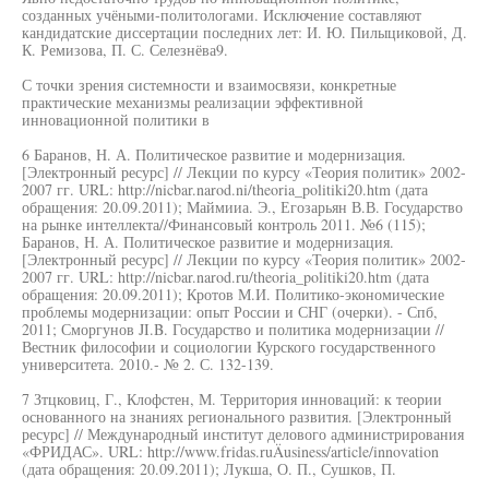
созданных учёными-политологами. Исключение составляют
кандидатские диссертации последних лет: И. Ю. Пилыциковой, Д.
К. Ремизова, П. С. Селезнёва9.
С точки зрения системности и взаимосвязи, конкретные
практические механизмы реализации эффективной
инновационной политики в
6 Баранов, Н. А. Политическое развитие и модернизация.
[Электронный ресурс] // Лекции по курсу «Теория политик» 2002-
2007 гг. URL: http://nicbar.narod.ni/theoria_politiki20.htm (дата
обращения: 20.09.2011); Маймииа. Э., Егозарьян В.В. Государство
на рынке интеллекта//Финансовый контроль 2011. №6 (115);
Баранов, Н. А. Политическое развитие и модернизация.
[Электронный ресурс] // Лекции по курсу «Теория политик» 2002-
2007 гг. URL: http://nicbar.narod.ru/theoria_politiki20.htm (дата
обращения: 20.09.2011); Кротов М.И. Политико-экономические
проблемы модернизации: опыт России и СНГ (очерки). - Спб,
2011; Сморгунов JI.B. Государство и политика модернизации //
Вестник философии и социологии Курского государственного
университета. 2010.- № 2. С. 132-139.
7 Зтцковиц, Г., Клофстен, М. Территория инноваций: к теории
основанного на знаниях регионального развития. [Электронный
ресурс] // Международный институт делового администрирования
«ФРИДАС». URL: http://www.fridas.ruÄusiness/article/innovation
(дата обращения: 20.09.2011); Лукша, О. П., Сушков, П.