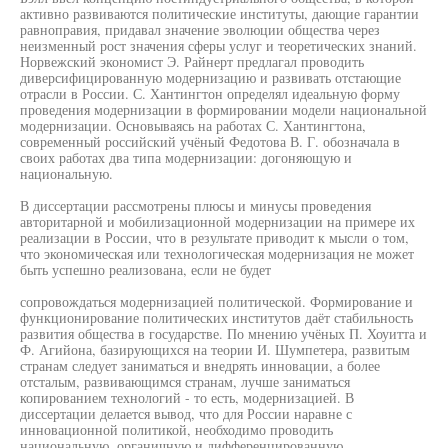
активно развиваются политические институты, дающие гарантии
равноправия, придавал значение эволюции общества через
неизменный рост значения сферы услуг и теоретических знаний.
Норвежский экономист Э. Райнерт предлагал проводить
диверсифицированную модернизацию и развивать отстающие
отрасли в России. С. Хантингтон определял идеальную форму
проведения модернизации в формировании модели национальной
модернизации. Основываясь на работах С. Хантингтона,
современный российский учёный Федотова В. Г. обозначала в
своих работах два типа модернизации: догоняющую и
национальную.
В диссертации рассмотрены плюсы и минусы проведения
авторитарной и мобилизационной модернизации на примере их
реализации в России, что в результате приводит к мысли о том,
что экономическая или технологическая модернизация не может
быть успешно реализована, если не будет
сопровождаться модернизацией политической. Формирование и
функционирование политических институтов даёт стабильность
развития общества в государстве. По мнению учёных П. Хоуитта и
Ф. Агийона, базирующихся на теории И. Шумпетера, развитым
странам следует заниматься и внедрять инновации, а более
отсталым, развивающимся странам, лучше заниматься
копированием технологий - то есть, модернизацией. В
диссертации делается вывод, что для России наравне с
инновационной политикой, необходимо проводить
национальную, органичную и дифференцированную