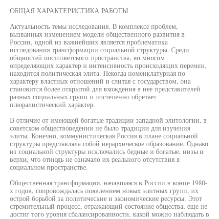
ОБЩАЯ ХАРАКТЕРИСТИКА РАБОТЫ
Актуальность темы исследования. В комплексе проблем,
вызванных изменением модели общественного развития в
России, одной из важнейших является проблематика
исследования трансформации социальной структуры. Среди
общностей постсоветского пространства, во многом
определяющих характер и интенсивность происходящих перемен,
находится политическая элита. Некогда номенклатурная по
характеру властных отношений и слитая с государством, она
становится более открытой для вхождения в нее представителей
разных социальных групп и постепенно обретает
плюралистический характер.
В отличие от имеющей богатые традиции западной элитологии, в
советском обществоведении не было традиции для изучения
элиты. Конечно, коммунистическая Россия в плане социальной
структуры представляла собой иерархическое образование. Однако
из социальной структуры исключались бедные и богатые, низы и
верхи, что отнюдь не означало их реального отсутствия в
социальном пространстве.
Общественная трансформация, начавшаяся в России в конце 1980-
х годов, сопровождалась появлением новых элитных групп, их
острой борьбой за политические и экономические ресурсы. Этот
стремительный процесс, отражающий состояние общества, еще не
достиг того уровня сбалансированности, какой можно наблюдать в