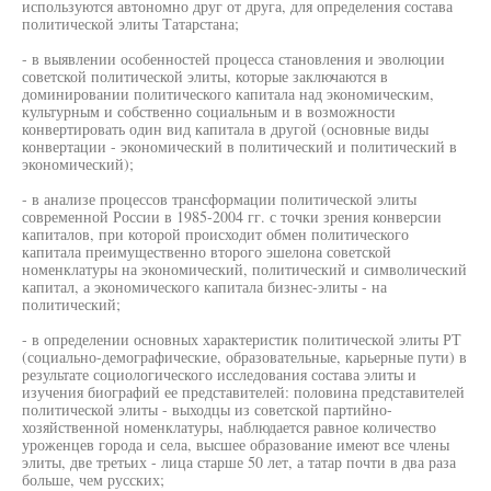
используются автономно друг от друга, для определения состава
политической элиты Татарстана;
- в выявлении особенностей процесса становления и эволюции
советской политической элиты, которые заключаются в
доминировании политического капитала над экономическим,
культурным и собственно социальным и в возможности
конвертировать один вид капитала в другой (основные виды
конвертации - экономический в политический и политический в
экономический);
- в анализе процессов трансформации политической элиты
современной России в 1985-2004 гг. с точки зрения конверсии
капиталов, при которой происходит обмен политического
капитала преимущественно второго эшелона советской
номенклатуры на экономический, политический и символический
капитал, а экономического капитала бизнес-элиты - на
политический;
- в определении основных характеристик политической элиты РТ
(социально-демографические, образовательные, карьерные пути) в
результате социологического исследования состава элиты и
изучения биографий ее представителей: половина представителей
политической элиты - выходцы из советской партийно-
хозяйственной номенклатуры, наблюдается равное количество
уроженцев города и села, высшее образование имеют все члены
элиты, две третьих - лица старше 50 лет, а татар почти в два раза
больше, чем русских;