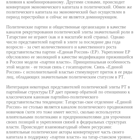
влияния к комбинированному. Другими словами, происходит
конвертация экономического капитала в политический. Обмен же
политического капитала на экономический был осуществлен в
период перестройки и сейчас не является доминирующим.
Политические партии и общественные организации в качестве
каналов рекрутирования политической элиты значительной роли в
Татарстане не играют (как и в масштабе всей страны). Однако
число представителей партий в элите за последние два года
возросло - за счет количественного и качественного роста
представительства партии «Единая Россия» (ЕР). Укрепление ЕР
обусловлено ее эволюцией в качестве модификации прижившейся
в России модели «партии власти». Принципиальная особенность
этой модели - ее тесная связь с госаппаратом. Связь «Единой
России» с исполнительной властью стимулирует приток в ее ряды
лиц, обладающих значительным политическим статусом в РТ.
Интеграция некоторых представителей политической элиты РТ в
партийные структуры ЕР дает пример обратной по отношению к
классическим канонам партийно-политического
представительства тенденции: Татарстан-ское отделение «Единой
России» не столько является каналом политического продвижения
новичков (хотя это тоже имеет место), сколько используется
влиятельными политиками и предпринимателями для упрочения
своих позиций и укрепления связей в федеральных структурах
власти. Происходит взаимовыгодный обмен ресурсами:
влиятельные политические акторы конвертируют часть своего
капитала в поддержку «партии власти» на татар-станском уровне,