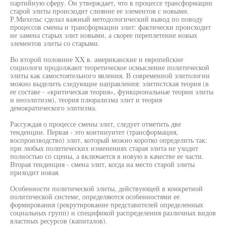
партийную сферу. Он утверждает, что в процессе трансформации
старой элиты происходит слияние ее элементов с новыми.
Р.Михельс сделал важный методологический вывод по поводу
процессов смены и трансформации элит: фактически происходит
не замена старых элит новыми, а скорее переплетение новых
элементов элиты со старыми.
Во второй половине XX в. американские и европейские
социологи продолжают теоретическое осмысление политической
элиты как самостоятельного явления. В современной элитологии
можно выделить следующие направления: элитистская теория (в
ее составе - «критическая теория», функциональные теории элиты
и неоэлитизм), теория плюрализма элит и теория
демократического элитизма.
Рассуждая о процессе смены элит, следует отметить две
тенденции. Первая - это континуитет (трансформация,
воспроизводство) элит, который можно коротко определить так:
при любых политических изменениях старая элита не уходит
полностью со сцены, а включается в новую в качестве ее части.
Вторая тенденция - смена элит, когда на место старой элиты
приходит новая.
Особенности политической элиты, действующей в конкретной
политической системе, определяются особенностями ее
формирования (рекрутирование представителей определенных
социальных групп) и спецификой распределения различных видов
властных ресурсов (капиталов).