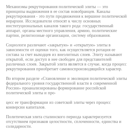
Механизмы рекрутирования политической элиты — это
принципы выдвижения в ее состав новобранцев. Каналы
рекрутирования - это пути продвижения к вершине политической
иерархии. Исследователи относят к числу основных
институциональных каналов такого рода: государственный
аппарат, органы местного управления, армию, политические
партии, религиозные организации, систему образования.
Социологи различают «закрытую» и «открытую» элиты в
зависимости от оценки того, как осуществляется ротация ее
состава за счет выходцев из внеэлитных слоев. Элиту называют
открытой, если доступ в нее свободен для представителей
различных слоев. Закрытой элита является в случае, когда процесс
рекрутирования приобретает самовоспроизводящийся характер.
Во втором разделе «Становление и эволюция политической элиты
федерального уровня государственной власти в современной
России» проанализированы формирование российской
политической элиты и про-
цесс ее трансформации из советской элиты через процесс
конверсии капиталов.
Политическая элита сталинского периода характеризуется
отсутствием признаков целостности, сплоченности, единства и
солидарности.