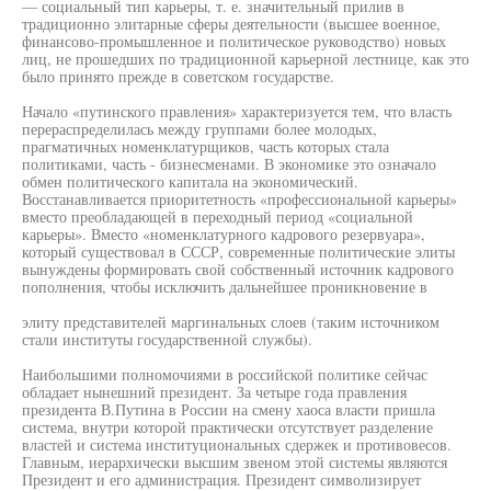
— социальный тип карьеры, т. е. значительный прилив в
традиционно элитарные сферы деятельности (высшее военное,
финансово-промышленное и политическое руководство) новых
лиц, не прошедших по традиционной карьерной лестнице, как это
было принято прежде в советском государстве.
Начало «путинского правления» характеризуется тем, что власть
перераспределилась между группами более молодых,
прагматичных номенклатурщиков, часть которых стала
политиками, часть - бизнесменами. В экономике это означало
обмен политического капитала на экономический.
Восстанавливается приоритетность «профессиональной карьеры»
вместо преобладающей в переходный период «социальной
карьеры». Вместо «номенклатурного кадрового резервуара»,
который существовал в СССР, современные политические элиты
вынуждены формировать свой собственный источник кадрового
пополнения, чтобы исключить дальнейшее проникновение в
элиту представителей маргинальных слоев (таким источником
стали институты государственной службы).
Наибольшими полномочиями в российской политике сейчас
обладает нынешний президент. За четыре года правления
президента В.Путина в России на смену хаоса власти пришла
система, внутри которой практически отсутствует разделение
властей и система институциональных сдержек и противовесов.
Главным, иерархически высшим звеном этой системы являются
Президент и его администрация. Президент символизирует