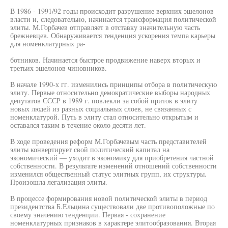
В 1986 - 1991/92 годы происходит разрушение верхних эшелонов
власти и, следовательно, начинается трансформация политической
элиты. М.Горбачев отправляет в отставку значительную часть
брежневцев. Обнаруживается тенденция ускорения темпа карьеры
для номенклатурных ра-
ботников. Начинается быстрое продвижение наверх вторых и
третьих эшелонов чиновников.
В начале 1990-х гг. изменились принципы отбора в политическую
элиту. Первые относительно демократические выборы народных
депутатов СССР в 1989 г. повлекли за собой приток в элиту
новых людей из разных социальных слоев, не связанных с
номенклатурой. Путь в элиту стал относительно открытым и
оставался таким в течение около десяти лет.
В ходе проведения реформ М.Горбачевым часть представителей
элиты конвертирует свой политический капитал на
экономический — уходит в экономику для приобретения частной
собственности. В результате изменений отношений собственности
изменился общественный статус элитных групп, их структуры.
Произошла легализация элиты.
В процессе формирования новой политической элиты в период
президентства Б.Ельцина существовали две противоположные по
своему значению тенденции. Первая - сохранение
номенклатурных признаков в характере элитообразования. Вторая