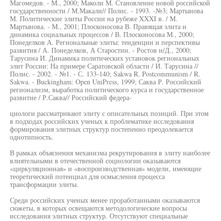
Магомедов. - M., 2000; Маколи М. Становление новой российской
государственности / М.Макали// Полис. - 1993. -№3; Мартынова
М. Политические элиты России на рубеже XXXI в. / М.
Мартынова. - М., 2001; Плосконосова В. Правящая элита и
динамика социальных процессов / В. Плосконосова М., 2000;
Понеделков А. Региональные элиты: тенденции и перспективы
развития / А. Понеделков, А Старостин. - Ростов н/Д., 2000;
Тарусина И. Динамика политических установок региональных
элит России: На примере Саратовской области / И. Тарусина //
Полис. - 2002. - №1. - С. 133-140; Sakwa R. Postcommunism / R.
Sakwa. - Buckingham: Open UniPress, 1999; Саква Р. Российский
регионализм, выработка политического курса и государственное
развитие / Р.Саква// Российский федера-
циологи рассматривают элиту с описательных позиций. При этом
в подходах российских ученых к проблематике исследования
формирования элитных структур постепенно преодолевается
однотипность.
В рамках объяснения механизма рекрутирования в элиту наиболее
влиятельными в отечественной социологии оказываются
«циркуляционная» и «воспроизводственная» модели, имеющие
теоретический потенциал для осмысления процесса
трансформации элиты.
Среди российских ученых менее проработанными оказываются
сюжеты, в которых освещаются методологические вопросы
исследования элитных структур. Отсутствуют специальные