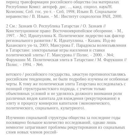
период трансформации российского общества (на материалах
Республики Коми): автореф. дис. .., канд. социол. наук/Н.
Колесник; Спб. гос. ун-т. - Спб, 1998; Ильин В. Социальное
неравенство / В. Ильин. - М.: Институт социологии РАН, 2000.
2 См.: Зазнаев О. Республика Татарстан / О. Зазнаев //
Конституционное право: Восточноевропейское обозрение. - М.,
1997. - №2; Идиатуллина К. Политическое лидерство как фактор
регионального развития / К. Идиатуллина. - Казань: Изд-во
Казанского ун-та, 2003; Мансурова Г. Парадоксы волеизъявления
в Татарстане: электоральные игры населения и ставки
политической элиты / Г. Мансурова // Полис. - 2000. - №4;
Фарукшин М. Политическая элита в Татарстане / М. Фарукшин //
Полис. - 1994. - №6.
ветского / российского государства, зачастую противопоставляясь
российским тенденциям, не были подробно изучены ее особенные
черты. К тому же политическая элита Татарстана исследовалась с
позиций структуралистского подхода, с учетом только
объективных условий и не уделялось должного внимания роли
различных видов капитала для вхождения (рекрутирования) в
элиту и процессу конверсии капиталов (экономического,
политического, социального, культурного).
Изучению социальной структуры общества за последние годы
посвящено большое количество исследований, однако лишь
немногие затрагивают проблемы рекрутирования из социальных
слоев новых членов россий-