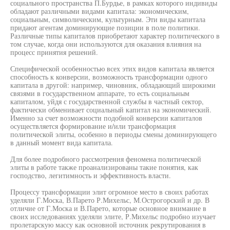
социального пространства П.Бурдье, в рамках которого индивиды
обладают различными видами капитала: экономическим,
социальным, символическим, культурным. Эти виды капитала
придают агентам доминирующие позиции в поле политики.
Различные типы капиталов приобретают характер политического в
том случае, когда они используются для оказания влияния на
процесс принятия решений.
Специфической особенностью всех этих видов капитала является
способность к конверсии, возможность трансформации одного
капитала в другой: например, чиновник, обладающий широкими
связями в государственном аппарате, то есть социальным
капиталом, уйдя с государственной службы в частный сектор,
фактически обменивает социальный капитал на экономический.
Именно за счет возможности подобной конверсии капиталов
осуществляется формирование и/или трансформация
политической элиты, особенно в периоды смены доминирующего
в данный момент вида капитала.
Для более подробного рассмотрения феномена политической
элиты в работе также проанализированы такие понятия, как
господство, легитимность и эффективность власти.
Процессу трансформации элит огромное место в своих работах
уделяли Г.Моска, В.Парето Р.Михельс, М.Острогорский и др. В
отличие от Г.Моска и В.Парето, которые основное внимание в
своих исследованиях уделяли элите, Р.Михельс подробно изучает
пролетарскую массу как основной источник рекрутирования в