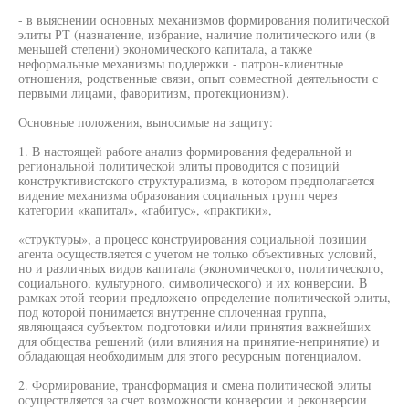
- в выяснении основных механизмов формирования политической
элиты РТ (назначение, избрание, наличие политического или (в
меньшей степени) экономического капитала, а также
неформальные механизмы поддержки - патрон-клиентные
отношения, родственные связи, опыт совместной деятельности с
первыми лицами, фаворитизм, протекционизм).
Основные положения, выносимые на защиту:
1. В настоящей работе анализ формирования федеральной и
региональной политической элиты проводится с позиций
конструктивистского структурализма, в котором предполагается
видение механизма образования социальных групп через
категории «капитал», «габитус», «практики»,
«структуры», а процесс конструирования социальной позиции
агента осуществляется с учетом не только объективных условий,
но и различных видов капитала (экономического, политического,
социального, культурного, символического) и их конверсии. В
рамках этой теории предложено определение политической элиты,
под которой понимается внутренне сплоченная группа,
являющаяся субъектом подготовки и/или принятия важнейших
для общества решений (или влияния на принятие-непринятие) и
обладающая необходимым для этого ресурсным потенциалом.
2. Формирование, трансформация и смена политической элиты
осуществляется за счет возможности конверсии и реконверсии