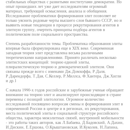
стабильных обществах с развитыми институтами демократии. Но
опыт прошедших лет уже дает исследователям огромный
материал, требующий осмысления, анализа и обобщения.
Исследование проблематики формирования элит позволяет не
только уяснить родовые черты высшего слоя бывшего СССР, но и
выявить новые тенденции в процессе рекрутирования агентов в
элитную группу, очертить принципы подбора агентов в
политическом поле социального пространства.
Степень разработанности темы. Проблематика образования элиты
впервые была сформулирована еще в XIX веке. Современная
западная теория элит представлена весьма различными
теоретическими направлениями. Принято различать несколько
элитистских концепций: теорию единой элиты,
плюралистическую теорию и демократический элитизм. Они
связаны прежде всего с именами Дж.Домхоффа, Р.Даля,
Р.Дарендорфа, Т.Дая, С.Келлер, Р.Миллса, Ф.Хантера, Дж.Хигли
и др.1
С начала 1990-х годов российские и зарубежные ученые обращают
внимание на теорию элит и анализируют происходящие в стране
перемены с позиций элитологии. Огромное количество
исследований посвящено вопросам смены и формирования элит в
современной России в центре и в регионах, их рекрутирования,
места политической элиты в социальной структуре российского
общества, характера межэлитных связей, внутренней мобильности
- это работы таких авторов, как Л.Бабаева, Д.Бадовский, А.Дахин,
И.Дискин, Е.Ершова, О.Крыштановская, И.Куколев, Н.Лапина,