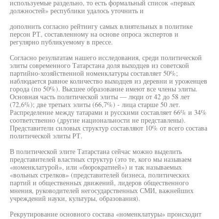
используемые раздельно, то есть формальный список «первых
должностей» республики удалось уточнить и
дополнить согласно рейтингу самых влиятельных в политике
персон РТ, составленному на основе опроса экспертов и
регулярно публикуемому в прессе.
Согласно результатам нашего исследования, среди политической
элиты современного Татарстана доля выходцев из советской
партийно-хозяйственной номенклатуры составляет 50%;
наблюдается равное количество выходцев из деревни и уроженцев
города (по 50%). Высшее образование имеют все члены элиты.
Основная часть политической элиты — люди от 42 до 58 лет
(72,6%); две третьих элиты (66,7%) - лица старше 50 лет.
Распределение между татарами и русскими составляет 66% и 34%
соответственно (другие национальности не представлены).
Представители силовых структур составляют 10% от всего состава
политической элиты РТ.
В политической элите Татарстана сейчас можно выделить
представителей властных структур (это те, кого мы называем
«номенклатурой», или «бюрократией») и так называемых
«вольных стрелков» (представителей бизнеса, политических
партий и общественных движений, лидеров общественного
мнения, руководителей негосударственных СМИ, важнейших
учреждений науки, культуры, образования).
Рекрутирование основного состава «номенклатуры» происходит