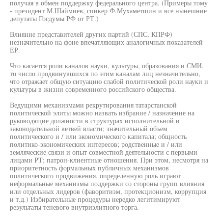
получая в обмен поддержку федерального центра. (Примеры тому
- президент М.Шаймиев, спикер Ф.Мухаметшин и все нынешние
депутаты Госдумы РФ от РТ.)
Влияние представителей других партий (СПС, КПРФ)
незначительно на фоне впечатляющих аналогичных показателей
ЕР.
Что касается роли каналов науки, культуры, образования и СМИ,
то число продвинувшихся по этим каналам лиц незначительно,
что отражает общую ситуацию слабой политической роли науки и
культуры в жизни современного российского общества.
Ведущими механизмами рекрутирования татарстанской
политической элиты можно назвать избрание / назначение на
руководящие должности в структурах исполнительной и
законодательной ветвей власти; значительный объем
политического и / или экономического капитала; общность
политико-экономических интересов; родственные и / или
земляческие связи и опыт совместной деятельности с первыми
лицами РТ; патрон-клиентные отношения. При этом, несмотря на
приоритетность формальных публичных механизмов
политического продвижения, определенную роль играют
неформальные механизмы поддержки со стороны групп влияния
или отдельных лидеров (фаворитизм, протекционизм, коррупция
и т.д.) Избирательные процедуры нередко легитимируют
результаты теневого внутриэлитного торга.