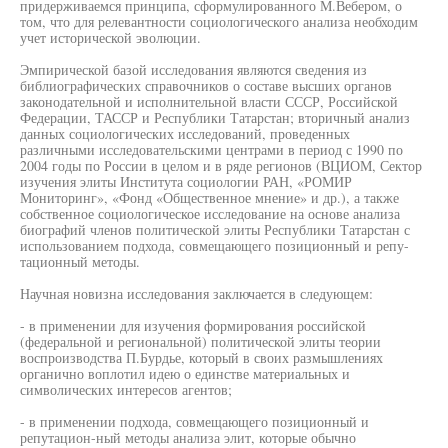
придерживаемся принципа, сформулированного М.Вебером, о
том, что для релевантности социологического анализа необходим
учет исторической эволюции.
Эмпирической базой исследования являются сведения из
библиографических справочников о составе высших органов
законодательной и исполнительной власти СССР, Российской
Федерации, ТАССР и Республики Татарстан; вторичный анализ
данных социологических исследований, проведенных
различными исследовательскими центрами в период с 1990 по
2004 годы по России в целом и в ряде регионов (ВЦИОМ, Сектор
изучения элиты Института социологии РАН, «РОМИР
Мониторинг», «Фонд «Общественное мнение» и др.), а также
собственное социологическое исследование на основе анализа
биографий членов политической элиты Республики Татарстан с
использованием подхода, совмещающего позиционный и репу-
тационный методы.
Научная новизна исследования заключается в следующем:
- в применении для изучения формирования российской
(федеральной и региональной) политической элиты теории
воспроизводства П.Бурдье, который в своих размышлениях
органично воплотил идею о единстве материальных и
символических интересов агентов;
- в применении подхода, совмещающего позиционный и
репутацион-ный методы анализа элит, которые обычно