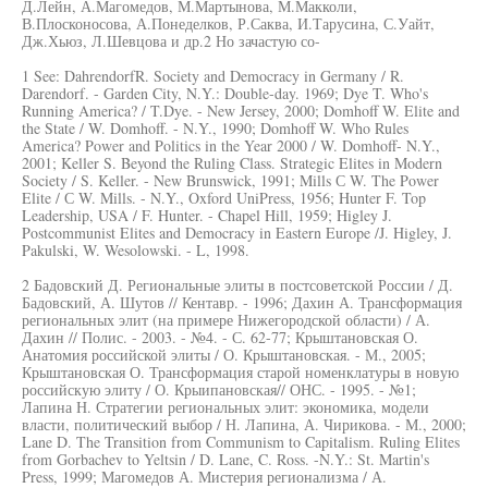
Д.Лейн, А.Магомедов, М.Мартынова, М.Макколи,
В.Плосконосова, А.Понеделков, Р.Саква, И.Тарусина, С.Уайт,
Дж.Хьюз, Л.Шевцова и др.2 Но зачастую со-
1 See: DahrendorfR. Society and Democracy in Germany / R.
Darendorf. - Garden City, N.Y.: Double-day. 1969; Dye T. Who's
Running America? / T.Dye. - New Jersey, 2000; Domhoff W. Elite and
the State / W. Domhoff. - N.Y., 1990; Domhoff W. Who Rules
America? Power and Politics in the Year 2000 / W. Domhoff- N.Y.,
2001; Keller S. Beyond the Ruling Class. Strategic Elites in Modern
Society / S. Keller. - New Brunswick, 1991; Mills С W. The Power
Elite / С W. Mills. - N.Y., Oxford UniPress, 1956; Hunter F. Top
Leadership, USA / F. Hunter. - Chapel Hill, 1959; Higley J.
Postcommunist Elites and Democracy in Eastern Europe /J. Higley, J.
Pakulski, W. Wesolowski. - L, 1998.
2 Бадовский Д. Региональные элиты в постсоветской России / Д.
Бадовский, А. Шутов // Кентавр. - 1996; Дахин А. Трансформация
региональных элит (на примере Нижегородской области) / А.
Дахин // Полис. - 2003. - №4. - С. 62-77; Крыштановская О.
Анатомия российской элиты / О. Крыштановская. - М., 2005;
Крыштановская О. Трансформация старой номенклатуры в новую
российскую элиту / О. Крыипановская// ОНС. - 1995. - №1;
Лапина Н. Стратегии региональных элит: экономика, модели
власти, политический выбор / Н. Лапина, А. Чирикова. - М., 2000;
Lane D. The Transition from Communism to Capitalism. Ruling Elites
from Gorbachev to Yeltsin / D. Lane, C. Ross. -N.Y.: St. Martin's
Press, 1999; Магомедов А. Мистерия регионализма / А.