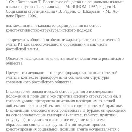
1 См.: Заславская Т. Российское общество на социальном изломе:
взгляд изнутри / Т. Заславская. - М: ВЦИОМ, 1997; Радаев В.
Социальная стратификация / В. Радаев, О. Шкаратан. - М.. Ас-
пекс Пресс, 1996.
пы, механизмы и каналы ее формирования на основе
конструктивистско-структуралистского подхода;
- определить общие и особенные характеристики политической
элиты РТ как самостоятельного образования и как части
российской элиты.
Объектом исследования является политическая элита российского
общества.
Предмет исследования - процесс формирования политической
элиты в контексте трансформации социальной структуры
современного российского общества.
В качестве методологической основы данного исследования -
положения и принципы конструктивистского структурализма, в
котором удачно преодолена дихотомия несоединимых ветвей
«объективного» и «субъективного» в социологической практике.
В концепции классового воспроизводства П.Бурдье, опирающейся
на основополагающие категории (капитал, габитус, практики,
структуры), предлагается авторское видение механизма
образования социальных групп. В этой модели процесс
конструирования социальной позиции агента осуществляется с