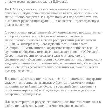
а также теория воспроизводства П.Бурдье).
По Г.Моска, элита - это наиболее активные в политическом
отношении люди, ориентированные на власть, организованное
меньшинство общества. В.Парето понимал под элитой тех, кто
выполняет руководящие функции в обществе, играет правящую
роль в политике.
С точки зрения представителей функционального подхода, элита -
это организованное или более или менее сплоченное
меньшинство, имеющее в своем распоряжении рычаги власти
(Т.Дай, Х.Зиглер); люди, обладающие позициями власти
(А.Этциони); меньшинство, осуществляющее наиболее важные
функции в обществе, имеющее наибольшее влияние (С.Келлер).
Сторонники теории плюрализма элит считают, что это
сравнительно небольшие группы, состоящие из лиц, занимающих
ведущее положение в политической, экономической, культурной
жизни общества (соответственно политическая, экономическая,
культурная элиты).
В данной работе под политической элитой понимается внутренне
сплоченная группа, являющаяся субъектом подготовки и/или
принятия важнейших для общества решений (или влияния на
принятие-непринятие) и обладающая необходимым для этого
ресурсным потенциалом.
Для характеристики ресурсного потенциала политических элит в
работе используется концепция многомерного анализа