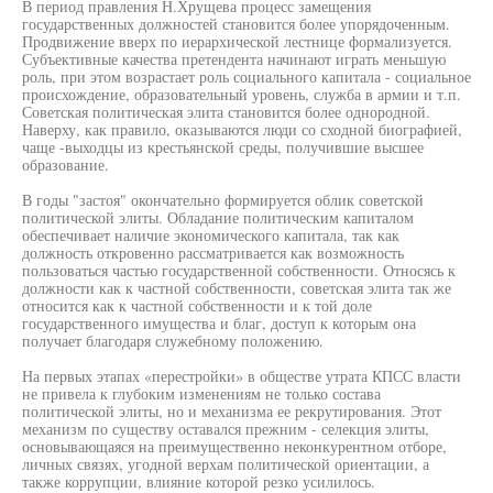
В период правления Н.Хрущева процесс замещения
государственных должностей становится более упорядоченным.
Продвижение вверх по иерархической лестнице формализуется.
Субъективные качества претендента начинают играть меньшую
роль, при этом возрастает роль социального капитала - социальное
происхождение, образовательный уровень, служба в армии и т.п.
Советская политическая элита становится более однородной.
Наверху, как правило, оказываются люди со сходной биографией,
чаще -выходцы из крестьянской среды, получившие высшее
образование.
В годы "застоя" окончательно формируется облик советской
политической элиты. Обладание политическим капиталом
обеспечивает наличие экономического капитала, так как
должность откровенно рассматривается как возможность
пользоваться частью государственной собственности. Относясь к
должности как к частной собственности, советская элита так же
относится как к частной собственности и к той доле
государственного имущества и благ, доступ к которым она
получает благодаря служебному положению.
На первых этапах «перестройки» в обществе утрата КПСС власти
не привела к глубоким изменениям не только состава
политической элиты, но и механизма ее рекрутирования. Этот
механизм по существу оставался прежним - селекция элиты,
основывающаяся на преимущественно неконкурентном отборе,
личных связях, угодной верхам политической ориентации, а
также коррупции, влияние которой резко усилилось.