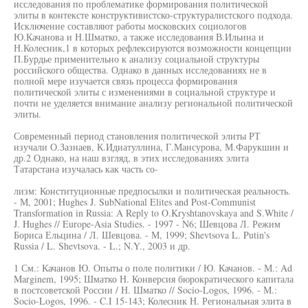
исследования по проблематике формирования политической
элиты в контексте конструктивистско-структуралистского подхода.
Исключение составляют работы московских социологов
Ю.Качанова и Н.Шматко, а также исследования В.Ильина и
Н.Колесник,1 в которых рефлексируются возможности концепции
П.Бурдье применительно к анализу социальной структуры
российского общества. Однако в данных исследованиях не в
полной мере изучается связь процесса формирования
политической элиты с изменениями в социальной структуре и
почти не уделяется внимание анализу региональной политической
элиты.
Современный период становления политической элиты РТ
изучали О.Зазнаев, К.Идиатуллина, Г.Мансурова, М.Фарукшин и
др.2 Однако, на наш взгляд, в этих исследованиях элита
Татарстана изучалась как часть со-
лизм: Конституционные предпосылки и политическая реальность.
- М, 2001; Hughes J. SubNational Elites and Post-Communist
Transformation in Russia: A Reply to O.Kryshtanovskaya and S.White /
J. Hughes // Europe-Asia Studies. - 1997 - N6; Шевцова Л. Режим
Бориса Ельцина / Л. Шевцова. - М, 1999; Shevtsova L. Putin's
Russia / L. Shevtsova. - L.; N.Y., 2003 и др.
1 См.: Качанов Ю. Опыты о поле политики / Ю. Качанов. - М.: Ad
Marginem, 1995; Шматко Н. Конверсия бюрократического капитала
в постсоветской России / Н. Шматко // Socio-Logos, 1996. - М.:
Socio-Logos, 1996. - C.I 15-143; Колесник Н. Региональная элита в