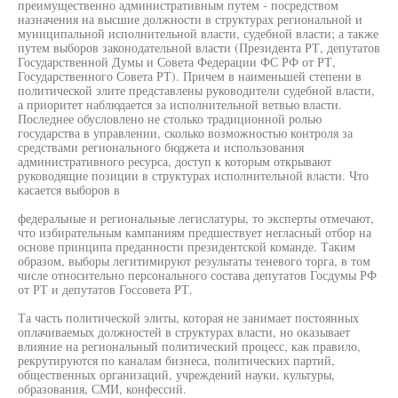
преимущественно административным путем - посредством
назначения на высшие должности в структурах региональной и
муниципальной исполнительной власти, судебной власти; а также
путем выборов законодательной власти (Президента РТ, депутатов
Государственной Думы и Совета Федерации ФС РФ от РТ,
Государственного Совета РТ). Причем в наименьшей степени в
политической элите представлены руководители судебной власти,
а приоритет наблюдается за исполнительной ветвью власти.
Последнее обусловлено не столько традиционной ролью
государства в управлении, сколько возможностью контроля за
средствами регионального бюджета и использования
административного ресурса, доступ к которым открывают
руководящие позиции в структурах исполнительной власти. Что
касается выборов в
федеральные и региональные легислатуры, то эксперты отмечают,
что избирательным кампаниям предшествует негласный отбор на
основе принципа преданности президентской команде. Таким
образом, выборы легитимируют результаты теневого торга, в том
числе относительно персонального состава депутатов Госдумы РФ
от РТ и депутатов Госсовета РТ.
Та часть политической элиты, которая не занимает постоянных
оплачиваемых должностей в структурах власти, но оказывает
влияние на региональный политический процесс, как правило,
рекрутируются по каналам бизнеса, политических партий,
общественных организаций, учреждений науки, культуры,
образования, СМИ, конфессий.