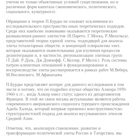
учетом не только объективных условий существования, но и
различных форм капитала (экономического, политического,
социального, культурного).
Обращение к теории П.Бурдье не означает исключения из
исследовательского пространства иных теоретических подходов.
Среди них наиболее значимыми оказываются теоретические
размышления ранних элитистов (В.Парето, Г.Моска, Р.Михельса),
представителей теории единой элиты, подходящей для анализа
элиты тоталитарных обществ, и концепций плюрализма элит,
которые оказываются значительными для изучения процессов
дезинтеграции и, в частности, регионализации элитных групп
(Т.Дай, Р.Даль, Дж.Домхофф, С.Келлер, Р.Миллс). Роль системы
патрон-клиентных отношений в функционировании и
воспроизводстве элиты рассматривается в рамках работ М.Вебера,
М.Восленского, М.Афанасьева.
П.Бурдье представляет интерес для данного исследования в том
числе и потому, что он подробно изучал общество Алжира 1950-
1960-х гг., когда Алжир имел статус одного из департаментов
Франции. В этой же связи весьма актуальными являются работы
современного американского социолога турецкого происхождения
Адиба Халида, который впервые применил конструктивистско-
структуралистский подход для анализа мусульманских этносов
Средней Азии.
Отметим, что, анализируя становление, развитие и
трансформацию политической элиты России и Татарстана, мы