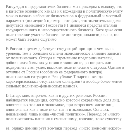
Рассуждая о представителях бизнеса, мы приходим к выводу, что
в качестве основного канала их вхождения в политическую элиту
можно назвать избрание бизнесменов в федеральный и местный
парламент (последний пример - тот факт, что значительная доля
депутатов нынешнего Госсовета РТ являются представителями
государственного и негосударственного бизнеса). Хотя даже если
политическое участие бизнеса не институционализировано, но
может быть весьма ощутимо.
В России в целом действует следующий принцип: чем выше
уровень, тем в большей степени экономическое влияние зависит
от политического. Отсюда и стремление предпринимателей,
добившихся больших успехов в экономике, расширить или
подкрепить этот успех высоким политическим статусом. Однако в
отличие от России (особенно ее федерального центра),
политическая ситуация в Республике Татарстан всегда
характеризовалась отсутствием олигархов (и вообще более-менее
сильных политико-финансовых кланов).
В Татарстане, впрочем, как и в других регионах России,
наблюдается тенденция, согласно которой сократилась доля лиц,
влиятельных только в экономике, при возросшем числе лиц,
влиятельных как в политике, так и в экономике. Осталась
неизменной лишь ниша «чистой политики». Переход от «чисто
политического» влияния к смешанному, конечно, тоже существу-
ет, однако доминирует все-таки переход «чисто экономического»