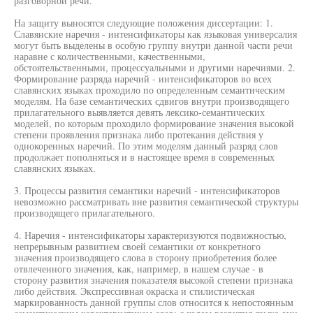
разговорной речи.
На защиту выносятся следующие положения диссертации: 1.
Славянские наречия - интенсификаторы как языковая универсалия
могут быть выделены в особую группу внутри данной части речи
наравне с количественными, качественными,
обстоятельственными, процессуальными и другими наречиями. 2.
Формирование разряда наречий - интенсификаторов во всех
славянских языках проходило по определенным семантическим
моделям. На базе семантических сдвигов внутри производящего
прилагательного выявляется девять лексико-семантических
моделей, по которым проходило формирование значения высокой
степени проявления признака либо протекания действия у
однокоренных наречий. По этим моделям данный разряд слов
продолжает пополняться и в настоящее время в современных
славянских языках.
3. Процессы развития семантики наречий - интенсификаторов
невозможно рассматривать вне развития семантической структуры
производящего прилагательного.
4. Наречия - интенсификаторы характеризуются подвижностью,
непрерывным развитием своей семантики от конкретного
значения производящего слова в сторону приобретения более
отвлеченного значения, как, например, в нашем случае - в
сторону развития значения показателя высокой степени признака
либо действия. Экспрессивная окраска и стилистическая
маркированность данной группы слов относится к непостоянным