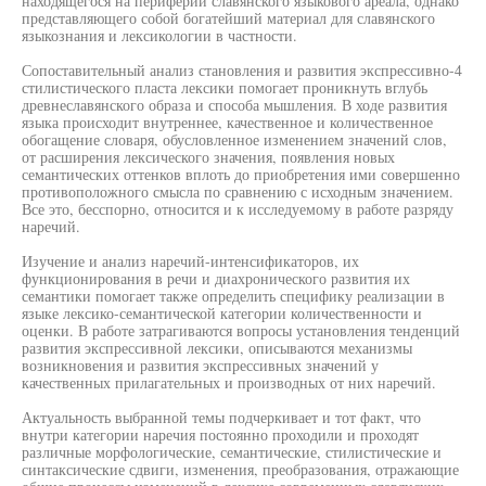
находящегося на периферии славянского языкового ареала, однако
представляющего собой богатейший материал для славянского
языкознания и лексикологии в частности.
Сопоставительный анализ становления и развития экспрессивно-4
стилистического пласта лексики помогает проникнуть вглубь
древнеславянского образа и способа мышления. В ходе развития
языка происходит внутреннее, качественное и количественное
обогащение словаря, обусловленное изменением значений слов,
от расширения лексического значения, появления новых
семантических оттенков вплоть до приобретения ими совершенно
противоположного смысла по сравнению с исходным значением.
Все это, бесспорно, относится и к исследуемому в работе разряду
наречий.
Изучение и анализ наречий-интенсификаторов, их
функционирования в речи и диахронического развития их
семантики помогает также определить специфику реализации в
языке лексико-семантической категории количественности и
оценки. В работе затрагиваются вопросы установления тенденций
развития экспрессивной лексики, описываются механизмы
возникновения и развития экспрессивных значений у
качественных прилагательных и производных от них наречий.
Актуальность выбранной темы подчеркивает и тот факт, что
внутри категории наречия постоянно проходили и проходят
различные морфологические, семантические, стилистические и
синтаксические сдвиги, изменения, преобразования, отражающие