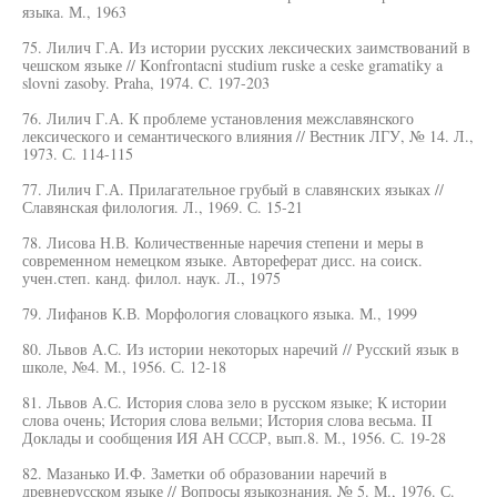
языка. М., 1963
75. Лилич Г.А. Из истории русских лексических заимствований в
чешском языке // Konfrontacni studium ruske a ceske gramatiky a
slovni zasoby. Praha, 1974. C. 197-203
76. Лилич Г.А. К проблеме установления межславянского
лексического и семантического влияния // Вестник ЛГУ, № 14. Л.,
1973. С. 114-115
77. Лилич Г.А. Прилагательное грубый в славянских языках //
Славянская филология. Л., 1969. С. 15-21
78. Лисова Н.В. Количественные наречия степени и меры в
современном немецком языке. Автореферат дисс. на соиск.
учен.степ. канд. филол. наук. Л., 1975
79. Лифанов К.В. Морфология словацкого языка. М., 1999
80. Львов А.С. Из истории некоторых наречий // Русский язык в
школе, №4. М., 1956. С. 12-18
81. Львов А.С. История слова зело в русском языке; К истории
слова очень; История слова вельми; История слова весьма. II
Доклады и сообщения ИЯ АН СССР, вып.8. М., 1956. С. 19-28
82. Мазанько И.Ф. Заметки об образовании наречий в
древнерусском языке // Вопросы языкознания. № 5. М., 1976. С.