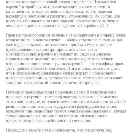
признак показателя высокой степени или меры. Что касается
наречий второй группы, совмещающих в своем значении
качественный и количественный признаки, то эти наречия
находятся в постоянном развитии, становлении. Их состав, как
правило, обогащается за счет наречий качественного значения,
лежащего в рамках одного из выделенных в работе ЛСП.
Процесс трансформации значения от конкретного в сторону более
отвлеченного, в нашем случае — количественного значения, как
уже подчеркивалось, не завершен, причем, семантические
преобразования как внутри прилагательных, так и
мотивированных наречий протекают по сходным лексико-
семантическим моделям, по которым проходит дальнейшее
непрерывное пополнение группы наречий — интенсификаторов.
Этот процесс сложен и длителен. Этим и объясняется тот факт,
что в современных славянских языках наряду с примарными
интенсификаторами существуют наречия, совмещающие в своем
значении качественный и количественный признак.
Потенция переосмысления подобных наречий качественного
признака в наречия - интенсификаторы заложена в семантике
этих слов, которые, вступая в сочетание со словами разных частей
речи, в значении которых содержится градуируемое качество,
ослабляют или полностью теряют качественное значение и. служат
только для выражения значения степени интенсивности
проявления признака, действия или состояния.
Необходимо вместе с тем подчеркнуть, что существует ряд