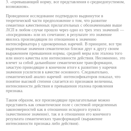
3. «превышающий норму, все представления о среднедопустимом,
возможном».
Проведенное исследование подтвердило выдвинутое в
теоретической части предположение о том, что развитие
семантики качественных прилагательных с обозначенными выше
ЛСП в любом случае прошло через одно из трех этих значений —
«посредников» или их сочетание; в результате это значение
явилось производящим по отношению к значению
интенсификатора у однокоренных наречий. В принципе, все три
выделенные значения семантически близки друг к другу своим
выражением превышения нормы, средней меры или эталона того
или иного качества или интенсивности действия. Несомненно, это
влечет за собой дальнейшие семантические трансформации,
зачастую приводящие в конечном итоге к развитию у наречия
значения усилителя в качестве основного. Следовательно,
семантический анализ наречий -интенсификаторов показал, что
понятие высокой степени слагается из признаков величины,
интенсивности действия и превышения эталона проявления
признака.
Таким образом, все производящие прилагательные можно
представить как семантическое поле с системой определенных
закономерностей как в отношении исходного пункта
(качественное значение), так и в отношении его конечного
результата семантических трансформаций (выражение
интенсивности признака либо действия).