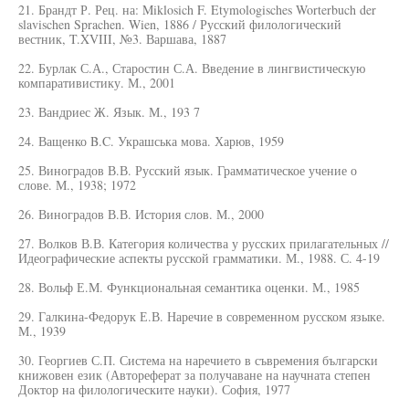
21. Брандт Р. Рец. на: Miklosich F. Etymologisches Worterbuch der
slavischen Sprachen. Wien, 1886 / Русский филологический
вестник, T.XVIII, №3. Варшава, 1887
22. Бурлак С.А., Старостин С.А. Введение в лингвистическую
компаративистику. М., 2001
23. Вандриес Ж. Язык. М., 193 7
24. Ващенко B.C. Украшська мова. Харюв, 1959
25. Виноградов В.В. Русский язык. Грамматическое учение о
слове. М., 1938; 1972
26. Виноградов В.В. История слов. М., 2000
27. Волков В.В. Категория количества у русских прилагательных //
Идеографические аспекты русской грамматики. М., 1988. С. 4-19
28. Вольф Е.М. Функциональная семантика оценки. М., 1985
29. Галкина-Федорук Е.В. Наречие в современном русском языке.
М., 1939
30. Георгиев С.П. Система на наречието в съвремения български
книжовен език (Автореферат за получаване на научната степен
Доктор на филологическите науки). София, 1977