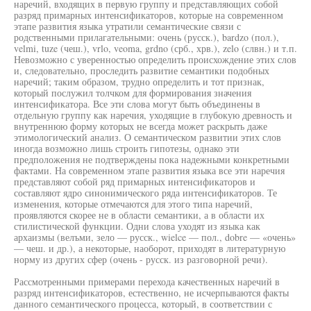
наречий, входящих в первую группу и представляющих собой
разряд примарных интенсификаторов, которые на современном
этапе развития языка утратили семантические связи с
родственными прилагательными: очень (русск.), bardzo (пол.),
velmi, tuze (чеш.), vrlo, veoma, grdno (срб., хрв.), zelo (слвн.) и т.п.
Невозможно с уверенностью определить происхождение этих слов
и, следовательно, проследить развитие семантики подобных
наречий; таким образом, трудно определить и тот признак,
который послужил толчком для формирования значения
интенсификатора. Все эти слова могут быть объединены в
отдельную группу как наречия, уходящие в глубокую древность и
внутреннюю форму которых не всегда может раскрыть даже
этимологический анализ. О семантическом развитии этих слов
иногда возможно лишь строить гипотезы, однако эти
предположения не подтверждены пока надежными конкретными
фактами. На современном этапе развития языка все эти наречия
представляют собой ряд примарных интенсификаторов и
составляют ядро синонимического ряда интенсификаторов. Те
изменения, которые отмечаются для этого типа наречий,
проявляются скорее не в области семантики, а в области их
стилистической функции. Одни слова уходят из языка как
архаизмы (велъми, зело — русск., wielce — пол., dobre — «очень»
— чеш. и др.), а некоторые, наоборот, приходят в литературную
норму из других сфер (очень - русск. из разговорной речи).
Рассмотренными примерами перехода качественных наречий в
разряд интенсификаторов, естественно, не исчерпываются факты
данного семантического процесса, который, в соответствии с