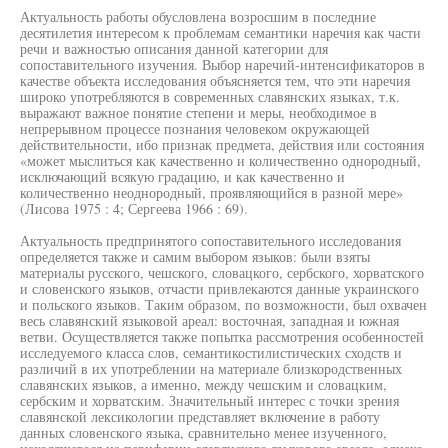
Актуальность работы обусловлена возросшим в последние
десятилетия интересом к проблемам семантики наречия как части
речи и важностью описания данной категории для
сопоставительного изучения. Выбор наречий-интенсификаторов в
качестве объекта исследования объясняется тем, что эти наречия
широко употребляются в современных славянских языках, т.к.
выражают важное понятие степени и меры, необходимое в
непрерывном процессе познания человеком окружающей
действительности, ибо признак предмета, действия или состояния
«может мыслиться как качественно и количественно однородный,
исключающий всякую градацию, и как качественно и
количественно неоднородный, проявляющийся в разной мере»
(Лисова 1975 : 4; Сергеева 1966 : 69).
Актуальность предпринятого сопоставительного исследования
определяется также и самим выбором языков: были взяты
материалы русского, чешского, словацкого, сербского, хорватского
и словенского языков, отчасти привлекаются данные украинского
и польского языков. Таким образом, по возможности, был охвачен
весь славянский языковой ареал: восточная, западная и южная
ветви. Осуществляется также попытка рассмотрения особенностей
исследуемого класса слов, семантикостилистических сходств и
различий в их употреблении на материале близкородственных
славянских языков, а именно, между чешским и словацким,
сербским и хорватским. Значительный интерес с точки зрения
славянской лексикологии представляет включение в работу
данных словенского языка, сравнительно менее изученного,