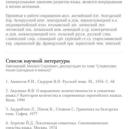
универсальными законами развития языка, является непрерывным
и весьма активным.
Принятые в работе сокращения англ. английский блг. болгарский
блр. белорусский венг. венгерский в.луж. верхнелужицкий и.е.
индоевропейский итал. итальянский лат. латинский лит.
литовский лтв. латышский нем. немецкий н.гр. новогреческий
н.луж. нижнелужицкий пол. польский русск. русский слвн.
словенский слцк. словацкий срб. сербский ст.сл. старославянский
укр. украинский фр. французский хрв. хорватский чеш. чешский
Список научной литературы
Хмелевский, Михаил Сергеевич, диссертация по теме "Славянские
языки (западные и южные)"
1. Аванесов Р.И., Сидоров В.Н. Русский язык. М., 1934. С. 68
2. Акуленко В.В. О выражении количественности в семантике
языка // Категория количества в современных европейских языках.
Киев, 1990
3. Андрейчин Л., Попов К., Стоянов С. Граматика на български
език. София, 1977
4. Апресян Й.Д. Лексическая семантика. Синонимические
средства языка. Москва, 1974