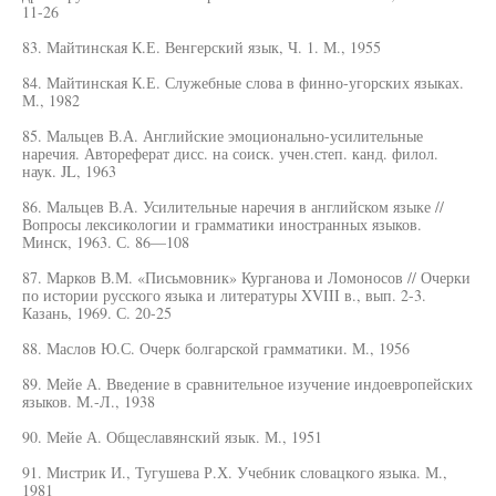
11-26
83. Майтинская К.Е. Венгерский язык, Ч. 1. М., 1955
84. Майтинская К.Е. Служебные слова в финно-угорских языках.
М., 1982
85. Мальцев В.А. Английские эмоционально-усилительные
наречия. Автореферат дисс. на соиск. учен.степ. канд. филол.
наук. JL, 1963
86. Мальцев В.А. Усилительные наречия в английском языке //
Вопросы лексикологии и грамматики иностранных языков.
Минск, 1963. С. 86—108
87. Марков В.М. «Письмовник» Курганова и Ломоносов // Очерки
по истории русского языка и литературы XVIII в., вып. 2-3.
Казань, 1969. С. 20-25
88. Маслов Ю.С. Очерк болгарской грамматики. М., 1956
89. Мейе А. Введение в сравнительное изучение индоевропейских
языков. М.-Л., 1938
90. Мейе А. Общеславянский язык. М., 1951
91. Мистрик И., Тугушева Р.Х. Учебник словацкого языка. М.,
1981