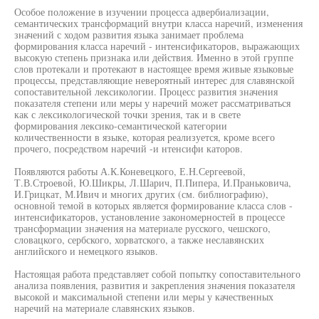
Особое положение в изучении процесса адвербиализации,
семантических трансформаций внутри класса наречий, изменения
значений с ходом развития языка занимает проблема
формирования класса наречий - интенсификаторов, выражающих
высокую степень признака или действия. Именно в этой группе
слов протекали и протекают в настоящее время живые языковые
процессы, представляющие невероятный интерес для славянской
сопоставительной лексикологии. Процесс развития значения
показателя степени или меры у наречий может рассматриваться
как с лексикологической точки зрения, так и в свете
формирования лексико-семантической категории
количественности в языке, которая реализуется, кроме всего
прочего, посредством наречий -и нтенсифи каторов.
Появляются работы А.К.Коневецкого, Е.Н.Сергеевой,
Т.В.Строевой, Ю.Шикры, Л.Шарич, П.Пипера, И.Праньковича,
И.Грицкат, М.Ивич и многих других (см. библиографию),
основной темой в которых является формирование класса слов -
интенсификаторов, установление закономерностей в процессе
трансформации значения на материале русского, чешского,
словацкого, сербского, хорватского, а также неславянских
английского и немецкого языков.
Настоящая работа представляет собой попытку сопоставительного
анализа появления, развития и закрепления значения показателя
высокой и максимальной степени или меры у качественных
наречий на материале славянских языков.