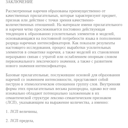
ЗАКЛЮЧЕНИЕ
Рассмотренные наречия образованы преимущественно от
качественных прилагательных, которые характеризуют предмет,
признак или действие с точки зрения качественно-
количественных отношений. На материале имени прилагательного
и наречия четко прослеживается постоянно действующая
тенденция к образованию усилительных элементов и моделей,
основывающаяся на постоянной потребности языка в пополнении
разряда наречных интенсификаторов. Как показали результаты
настоящего исследования, процесс выработки усилительных
элементов в семантике наречия, а также моделей их становления
неразрывно связан с утратой или ослаблением опорным словом
первоначального лексического значения, а также с развитием
нового значения интенсификатора.
Базовые прилагательные, послужившие основой для образования
наречий со значением интенсивности, представляют собой
пеструю в этимологическом отношении группу слов. Внутренняя
форма этих прилагательных весьма разнородна, однако все они
изначально обладают потенциально заложенным в их
семантической структуре лексико-семантическим признаком
(ЛСП), указывающим на выражение количества, а именно:
1. ЛСП величины,
2. ЛСП предела,