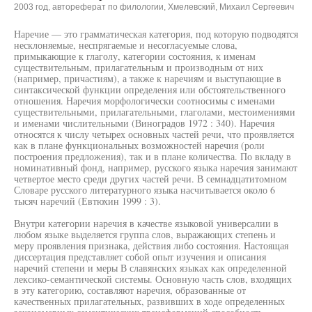
2003 год, автореферат по филологии, Хмелевский, Михаил Сергеевич
Наречие — это грамматическая категория, под которую подводятся
несклоняемые, неспрягаемые и несогласуемые слова,
примыкающие к глаголу, категории состояния, к именам
существительным, прилагательным и производным от них
(например, причастиям), а также к наречиям и выступающие в
синтаксической функции определения или обстоятельственного
отношения. Наречия морфологически соотносимы с именами
существительными, прилагательными, глаголами, местоимениями
и именами числительными (Виноградов 1972 : 340). Наречия
относятся к числу четырех основных частей речи, что проявляется
как в плане функциональных возможностей наречия (роли
построения предложения), так и в плане количества. По вкладу в
номинативный фонд, например, русского языка наречия занимают
четвертое место среди других частей речи. В семнадцатитомном
Словаре русского литературного языка насчитывается около 6
тысяч наречий (Евтюхин 1999 : 3).
Внутри категории наречия в качестве языковой универсалии в
любом языке выделяется группа слов, выражающих степень и
меру проявления признака, действия либо состояния. Настоящая
диссертация представляет собой опыт изучения и описания
наречий степени и меры В славянских языках как определенной
лексико-семантической системы. Основную часть слов, входящих
в эту категорию, составляют наречия, образованные от
качественных прилагательных, развивших в ходе определенных