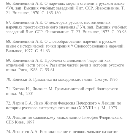
66. Коневецкий А.К. О наречиях меры и степени в русском языке
/'Уч. зап. Высших учебных заведений Лит. ССР. Языкознание. Т.
21. Вильнюс, 1970. С. 165-180
67. Коневецкий А.К. О некоторых русских местоименных
наречиях пространственного значения // Уч. зап. Высших учебных
заведений Лит. ССР. Языкознание. Т. 23. Вильнюс, 1972. С. 90-98
68. Коневецкий А.К. О словообразовании наречий в русском
языке с исторической точки зрения // Словообразование наречий.
Вильнюс, 1977. С. 51-63
69. Коневецкий А.К. Проблема становления "наречий как
отдельной части речи // Развитие частей речи в истории русского
языка. Рига, 1988. С. 55-61
70. Конески Б. Граматика на македонскиот език. Скогуе, 1976
71. Котова Н., Янакиев М. Грамматический строй болгарского
языка. М., 2001
72. Ларин Б.А. Язык Жития Феодосия Печорского // Лекции по
истории русского литературного языка (X XVIII в.). М., 1975
73. Лекции по славянскому языкознанию Тимофея Флоринскаго.
СПб Киев, 1897
74. Леонтьев А.А. Возникновение и первоначальное развитие