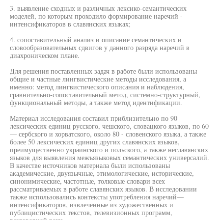
3. выявление сходных и различных лексико-семантических
моделей, по которым проходило формирование наречий -
интенсификаторов в славянских языках;
4. сопоставительный анализ и описание семантических и
словообразовательных сдвигов у данного разряда наречий в
диахроническом плане.
Для решения поставленных задач в работе были использованы
общие и частные лингвистические методы исследования, а
именно: метод лингвистического описания и наблюдения,
сравнительно-сопоставительный метод, системно-структурный,
функциональный методы, а также метод идентификации.
Материал исследования составил приблизительно по 90
лексических единиц русского, чешского, словацкого языков, по 60
— сербского и хорватского, около 80 - словенского языка, а также
более 50 лексических единиц других славянских языков,
преимущественно украинского и польского, а также неславянских
языков для выявления межъязыковых семантических универсалий.
В качестве источников материала были использованы
академические, двуязычные, этимологические, исторические,
синонимические, частотные, толковые словари всех
рассматриваемых в работе славянских языков. В исследовании
также использовались контексты употребления наречий—
интенсификаторов, извлеченные из художественных и
публицистических текстов, телевизионных программ,