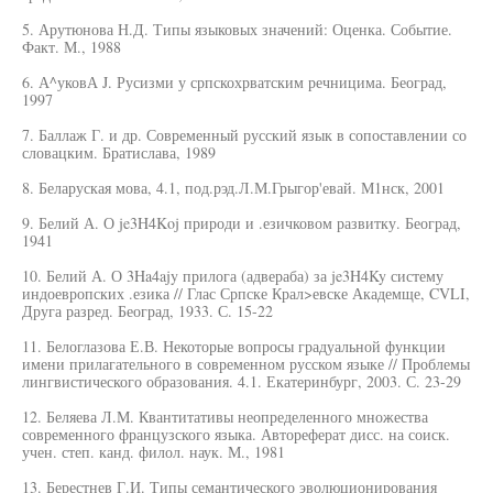
5. Арутюнова Н.Д. Типы языковых значений: Оценка. Событие.
Факт. М., 1988
6. А^уковА J. Русизми у српскохрватским речницима. Београд,
1997
7. Баллаж Г. и др. Современный русский язык в сопоставлении со
словацким. Братислава, 1989
8. Беларуская мова, 4.1, под.рэд.Л.М.Грыгор'евай. М1нск, 2001
9. Белий А. О je3H4Koj природи и .езичковом развитку. Београд,
1941
10. Белий А. О 3Ha4ajy прилога (адвераба) за je3H4Ky систему
индоевропских .езика // Глас Српске Крал>евске Академще, CVLI,
Друга разред. Београд, 1933. С. 15-22
11. Белоглазова Е.В. Некоторые вопросы градуальной функции
имени прилагательного в современном русском языке // Проблемы
лингвистического образования. 4.1. Екатеринбург, 2003. С. 23-29
12. Беляева Л.М. Квантитативы неопределенного множества
современного французского языка. Автореферат дисс. на соиск.
учен. степ. канд. филол. наук. М., 1981
13. Берестнев Г.И. Типы семантического эволюционирования