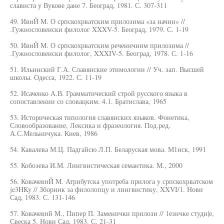
слависта у Вукове дане 7. Београд, 1981. С. 307-311
49. ИвиЙ М. О српскохрватским прилозима «за начин» //
.Гужнословенски филолог XXXV-5. Београд, 1979. С. 1-19
50. ИвиЙ М. О српскохрватским реченичним прилозима //
.Гужнословенски филолог, XXXIV-5. Београд, 1978. С. 1-16
51. Ильинский Г.А. Славянские этимологии // Уч. зап. Высшей
школы. Одесса, 1922. С. 11-19
52. Исаченко А.В. Грамматический строй русского языка в
сопоставлении со словацким. 4.1. Братислава, 1965
53. Историческая типология славянских языков. Фонетика,
Словообразование, Лексика и фразеология. Под.ред.
А.С.Мельничука. Киев, 1986
54. Кавалева М.Ц. Падгайсю Л.П. Беларуская мова. М1нск, 1991
55. Кобозева И.М. Лингвистическая семантика. М., 2000
56. КовачевиЙ М. Атрибутска употреба прилога у српскохрватском
je3HKy // Зборник за филолопцу и лингвистику, XXVI/1. Нови
Сад, 1983. С. 131-146
57. Ковачевий М., Пипер П. Заменички прилози // 1езичке студи|е,
Свеска 5. Нови Сад, 1983. С. 21-31