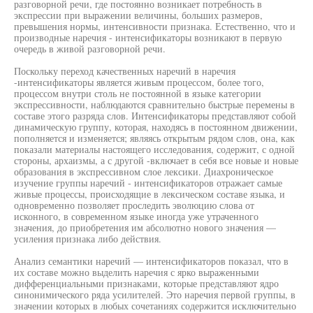
разговорной речи, где постоянно возникает потребность в
экспрессии при выражении величины, больших размеров,
превышения нормы, интенсивности признака. Естественно, что и
производные наречия - интенсификаторы возникают в первую
очередь в живой разговорной речи.
Поскольку переход качественных наречий в наречия
-интенсификаторы является живым процессом, более того,
процессом внутри столь не постоянной в языке категории
экспрессивности, наблюдаются сравнительно быстрые перемены в
составе этого разряда слов. Интенсификаторы представляют собой
динамическую группу, которая, находясь в постоянном движении,
пополняется и изменяется; являясь открытым рядом слов, она, как
показали материалы настоящего исследования, содержит, с одной
стороны, архаизмы, а с другой -включает в себя все новые и новые
образования в экспрессивном слое лексики. Диахроническое
изучение группы наречий - интенсификаторов отражает самые
живые процессы, происходящие в лексическом составе языка, и
одновременно позволяет проследить эволюцию слова от
исконного, в современном языке иногда уже утраченного
значения, до приобретения им абсолютно нового значения —
усиления признака либо действия.
Анализ семантики наречий — интенсификаторов показал, что в
их составе можно выделить наречия с ярко выраженными
дифференциальными признаками, которые представляют ядро
синонимического ряда усилителей. Это наречия первой группы, в
значении которых в любых сочетаниях содержится исключительно