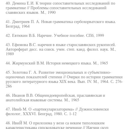
40. Демина Е.И. К теории сопоставительных исследований по
грамматике // Проблемы сопоставительных исследований
славянских языков. М., 1990
41. Дмитриев П. А. Новая грамматика сербохорватского языка.
Белград, 1964
42. Евтюхин В.Б. Наречие. Учебное пособие. СПб, 1999
43. Ефимова B.C. наречия в языке старославянских рукописей.
Автореферат дисс. на соиск. учен. степ. канд. филол. наук. М.,
1989
44. Жирмунский В.М. История немецкого языка. М., 1965
45. Золотова Г. А. Развитие эмоциональных и субъективно-
оценочных показателей степени // Очерки по истории грамматики
русского литературного языка XIX века. Вып. IV. М., 1964. С. 276-
286
46. Иванов В.В. Общеиндоевропейская, праславянская и
анатолийская языковые системы. М., 1965
47. ИвиЬ М. О «партикуларизаторима» // Дужнословенски
филолог, XXXVI. Београд, 1980. С. 1-12
48. ИвиЙ М. О прилозима у вези са неким типолошким
карактеристикама српскохрватске реченице // Научни скуп