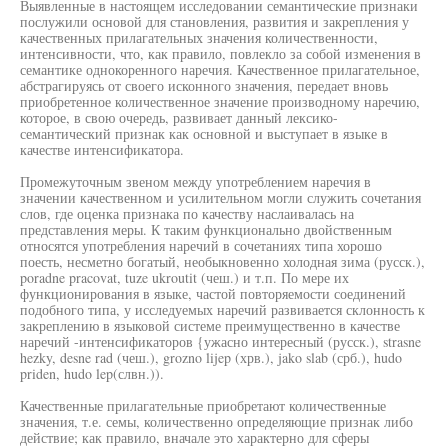
Выявленные в настоящем исследовании семантические признаки
послужили основой для становления, развития и закрепления у
качественных прилагательных значения количественности,
интенсивности, что, как правило, повлекло за собой изменения в
семантике однокоренного наречия. Качественное прилагательное,
абстрагируясь от своего исконного значения, передает вновь
приобретенное количественное значение производному наречию,
которое, в свою очередь, развивает данный лексико-
семантический признак как основной и выступает в языке в
качестве интенсификатора.
Промежуточным звеном между употреблением наречия в
значении качественном и усилительном могли служить сочетания
слов, где оценка признака по качеству наслаивалась на
представления меры. К таким функционально двойственным
относятся употребления наречий в сочетаниях типа хорошо
поесть, несметно богатый, необыкновенно холодная зима (русск.),
poradne pracovat, tuze ukroutit (чеш.) и т.п. По мере их
функционирования в языке, частой повторяемости соединений
подобного типа, у исследуемых наречий развивается склонность к
закреплению в языковой системе преимущественно в качестве
наречий -интенсификаторов {ужасно интересный (русск.), strasne
hezky, desne rad (чеш.), grozno lijep (хрв.), jako slab (срб.), hudo
priden, hudo lep(слвн.)).
Качественные прилагательные приобретают количественные
значения, т.е. семы, количественно определяющие признак либо
действие; как правило, вначале это характерно для сферы