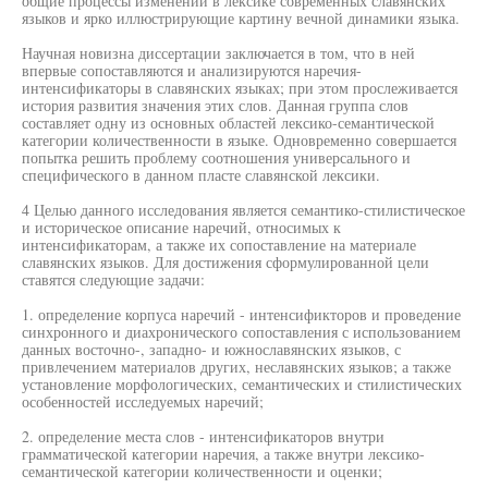
общие процессы изменений в лексике современных славянских
языков и ярко иллюстрирующие картину вечной динамики языка.
Научная новизна диссертации заключается в том, что в ней
впервые сопоставляются и анализируются наречия-
интенсификаторы в славянских языках; при этом прослеживается
история развития значения этих слов. Данная группа слов
составляет одну из основных областей лексико-семантической
категории количественности в языке. Одновременно совершается
попытка решить проблему соотношения универсального и
специфического в данном пласте славянской лексики.
4 Целью данного исследования является семантико-стилистическое
и историческое описание наречий, относимых к
интенсификаторам, а также их сопоставление на материале
славянских языков. Для достижения сформулированной цели
ставятся следующие задачи:
1. определение корпуса наречий - интенсификторов и проведение
синхронного и диахронического сопоставления с использованием
данных восточно-, западно- и южнославянских языков, с
привлечением материалов других, неславянских языков; а также
установление морфологических, семантических и стилистических
особенностей исследуемых наречий;
2. определение места слов - интенсификаторов внутри
грамматической категории наречия, а также внутри лексико-
семантической категории количественности и оценки;