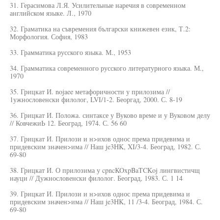
31. Герасимова Л.Я. Усилительные наречия в современном
английском языке. Л., 1970
32. Граматика на съвремения български книжевен език, Т.2:
Морфология. София, 1983
33. Грамматика русского языка. М., 1953
34. Грамматика современного русского литературного языка. М.,
1970
35. Грицкат И. nojaee метафоричности у прилозима //
1ужнословенски филолог, LVI/1-2. Беоргад, 2000. С. 8-19
36. Грицкат И. Положа. синтаксе у Вуково време и у Вуковом делу
// КовчежиЬ 12. Београд, 1974. С. 56 60
37. Грицкат И. Прилози и н>ихов однос према придевима и
придевским значен>има // Наш je3HK, XI/3-4. Београд, 1982. С.
69-80
38. Грицкат И. О прилозима у cpncKOxpBaTCKoj лингвистичщ
науци // Дужнословенски филолог. Београд, 1983. С. 1 14
39. Грицкат И. Прилози и н>ихов однос према придевима и
придевским значен>има // Наш je3HK, 11 /3-4. Београд, 1984. С.
69-80