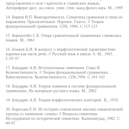
представления о силе / крепости в славянских языках.
Автореферат дисс. на соиск. учен. степ, канд.филол.наук. М., 1995
14. Берков В.П. Компаративность. Семантика сравнения и типы ее
выражения. Прилагательное. Наречие. Глагол. // Теория
функциональной грамматики. СПб, 1996. С.115-123
15. Бернштейн С.Б. Очерк сравнительной грамматики славянских
языков. М., 1961
16. Блажев Б.И. К вопросу о морфологической характеристике
наречия как части речи. // Русский язык в школе, 6. М., 1963.
С.95-97
17. Бондарко А.В. Вступительные замечания. Глава И.
Количественность. // Теория функциональной грамматики.
Качественность. Количественность. СПб,1996. С.161-162
18. Бондарко А.В. Теория значения в системе функциональной
грамматики. На материале русского языка. М., 2002
19. Бондарко А.В. Теория морфологических категорий. JL, 1976
20. Борисова Е.Н. Из истории становления лексико-семантической
группы со значением «очень» // Вопросы семантики.
Исследования по исторической семантике. Калининград, 1982. С.
60-67