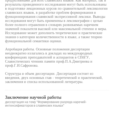
продуктивными для всех славянских языков. Как материал, так и
результаты проведенного исследования могут быть использованы
в подготовке лекционных курсов по сравнительной лексикологии
славянских языков, в разработке проблем формирования и
функционирования славянской экспрессивной лексики. Выводы
исследования могут быть применены в лексикографии с целью
более полного отражения в словарях развиваемых наречием
значений показателя высокой или максимальной степени и меры.
Исследование может дополнить теоретические и практические
знания о категории количественности в языке, а также теорию
функциональной семантики оценки.
Апробация работы. Основные положения диссертации
неоднократно излагались в докладах на международных
конференциях преподавателей и аспирантов в СПбГУ,
Славистических чтениях памяти проф.П.А.Дмитриева и
проф.Г.И.Сафронова.
Структура и объем диссертации. Диссертация состоит из
введения, двух основных глав - теоретической и практической,
заключения и списка использованной литературы.
Заключение научной работы
диссертация на тему "Формирование разряда наречий-
интенсификаторов в славянских языках"