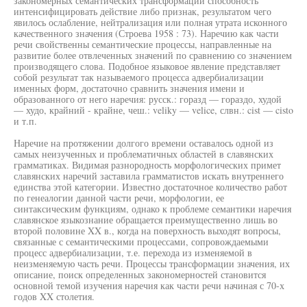
закономерных семантических трансформаций способность
интенсифицировать действие либо признак, результатом чего
явилось ослабление, нейтрализация или полная утрата исконного
качественного значения (Строева 1958 : 73). Наречию как части
речи свойственны семантические процессы, направленные на
развитие более отвлеченных значений по сравнению со значением
производящего слова. Подобное языковое явление представляет
собой результат так называемого процесса адвербиализации
именных форм, достаточно сравнить значения имени и
образованного от него наречия: русск.: горазд — гораздо, худой
— худо, крайний - крайне, чеш.: veliky — velice, слвн.: cist — cisto
и т.п.
Наречие на протяжении долгого времени оставалось одной из
самых неизученных и проблематичных областей в славянских
грамматиках. Видимая разнородность морфологических примет
славянских наречий заставила грамматистов искать внутреннего
единства этой категории. Известно достаточное количество работ
по генеалогии данной части речи, морфологии, ее
синтаксическим функциям, однако к проблеме семантики наречия
славянское языкознание обращается преимущественно лишь во
второй половине XX в., когда на поверхность выходят вопросы,
связанные с семантическими процессами, сопровождаемыми
процесс адвербиализации, т.е. перехода из изменяемой в
неизменяемую часть речи. Процессы трансформации значения, их
описание, поиск определенных закономерностей становится
основной темой изучения наречия как части речи начиная с 70-х
годов XX столетия.