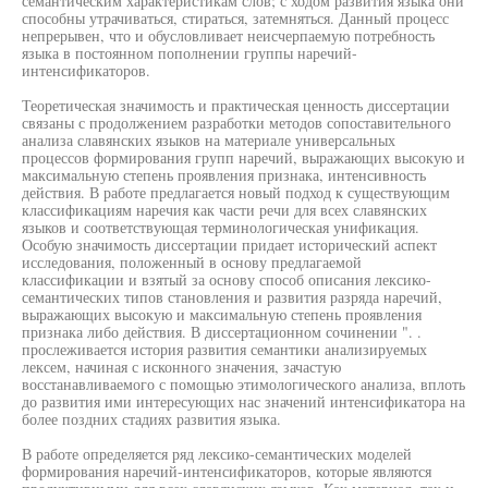
семантическим характеристикам слов; с ходом развития языка они
способны утрачиваться, стираться, затемняться. Данный процесс
непрерывен, что и обусловливает неисчерпаемую потребность
языка в постоянном пополнении группы наречий-
интенсификаторов.
Теоретическая значимость и практическая ценность диссертации
связаны с продолжением разработки методов сопоставительного
анализа славянских языков на материале универсальных
процессов формирования групп наречий, выражающих высокую и
максимальную степень проявления признака, интенсивность
действия. В работе предлагается новый подход к существующим
классификациям наречия как части речи для всех славянских
языков и соответствующая терминологическая унификация.
Особую значимость диссертации придает исторический аспект
исследования, положенный в основу предлагаемой
классификации и взятый за основу способ описания лексико-
семантических типов становления и развития разряда наречий,
выражающих высокую и максимальную степень проявления
признака либо действия. В диссертационном сочинении ". .
прослеживается история развития семантики анализируемых
лексем, начиная с исконного значения, зачастую
восстанавливаемого с помощью этимологического анализа, вплоть
до развития ими интересующих нас значений интенсификатора на
более поздних стадиях развития языка.
В работе определяется ряд лексико-семантических моделей
формирования наречий-интенсификаторов, которые являются