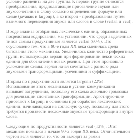
условно разделить на две группы. К первой группе относятся
преобразования, предполагающие прибавление звуков или
звукосочетаний к слову согласно определённой формуле или
схеме (javanais и largonji), а ко второй - преобразования путём
взаимного перемещения звуков или слогов в слове (verlan и veul).
В ходе анализа отобранных лексических единиц, образованных
посредством кодирования, мы установили, что среди выделенных
типов самым продуктивным является verlan (60%). Это
обусловлено тем, что в 80-е годы XX века сменилась среда
бытования этого механизма. Увеличилось количество референтных
групп, использующих верлан при формировании лексических
единиц для обозначения новых реалий. При этом произошло
усложнение схемы: верлан начал сочетаться с разного рода
звуковыми трансформациями, усечениями и суффиксацией.
Вторым по продуктивности является largonii (22%).
Использование этого механизма в устной коммуникации
вызывает затруднения, поскольку его схема довольно громоздка
для реализации спонтанных трансформаций. Арготирую-щие
прибегают к largonji в основном при обработке лексических
единиц, начинающихся на согласную букву, поскольку для этого
требуется произвести несложные звуковые трансформации внутри
слова.
Следующим по продуктивности является veul (12%). Этот
механизм появился в начале 90-х годов XX века. Отличительной
чертой вёля является то, что он выходит за рамки