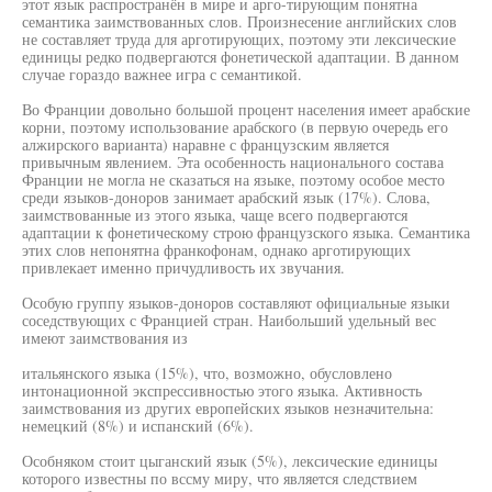
этот язык распространён в мире и арго-тирующим понятна
семантика заимствованных слов. Произнесение английских слов
не составляет труда для арготирующих, поэтому эти лексические
единицы редко подвергаются фонетической адаптации. В данном
случае гораздо важнее игра с семантикой.
Во Франции довольно большой процент населения имеет арабские
корни, поэтому использование арабского (в первую очередь его
алжирского варианта) наравне с французским является
привычным явлением. Эта особенность национального состава
Франции не могла не сказаться на языке, поэтому особое место
среди языков-доноров занимает арабский язык (17%). Слова,
заимствованные из этого языка, чаще всего подвергаются
адаптации к фонетическому строю французского языка. Семантика
этих слов непонятна франкофонам, однако арготирующих
привлекает именно причудливость их звучания.
Особую группу языков-доноров составляют официальные языки
соседствующих с Францией стран. Наибольший удельный вес
имеют заимствования из
итальянского языка (15%), что, возможно, обусловлено
интонационной экспрессивностью этого языка. Активность
заимствования из других европейских языков незначительна:
немецкий (8%) и испанский (6%).
Особняком стоит цыганский язык (5%), лексические единицы
которого известны по вссму миру, что является следствием