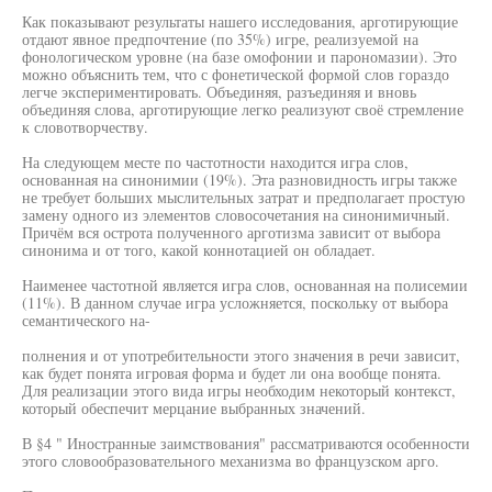
Как показывают результаты нашего исследования, арготирующие
отдают явное предпочтение (по 35%) игре, реализуемой на
фонологическом уровне (на базе омофонии и парономазии). Это
можно объяснить тем, что с фонетической формой слов гораздо
легче экспериментировать. Объединяя, разъединяя и вновь
объединяя слова, арготирующие легко реализуют своё стремление
к словотворчеству.
На следующем месте по частотности находится игра слов,
основанная на синонимии (19%). Эта разновидность игры также
не требует больших мыслительных затрат и предполагает простую
замену одного из элементов словосочетания на синонимичный.
Причём вся острота полученного арготизма зависит от выбора
синонима и от того, какой коннотацией он обладает.
Наименее частотной является игра слов, основанная на полисемии
(11%). В данном случае игра усложняется, поскольку от выбора
семантического на-
полнения и от употребительности этого значения в речи зависит,
как будет понята игровая форма и будет ли она вообще понята.
Для реализации этого вида игры необходим некоторый контекст,
который обеспечит мерцание выбранных значений.
В §4 " Иностранные заимствования" рассматриваются особенности
этого словообразовательного механизма во французском арго.