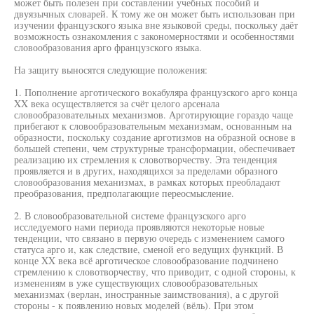
может быть полезен при составлении учебных пособий и
двуязычных словарей. К тому же он может быть использован при
изучении французского языка вне языковой среды, поскольку даёт
возможность ознакомления с закономерностями и особенностями
словообразования арго французского языка.
На защиту выносятся следующие положения:
1. Пополнение арготического вокабуляра французского арго конца
XX века осуществляется за счёт целого арсенала
словообразовательных механизмов. Арготирующие гораздо чаще
прибегают к словообразовательным механизмам, основанным на
образности, поскольку создание арготизмов на образной основе в
большей степени, чем структурные трансформации, обеспечивает
реализацию их стремления к словотворчеству. Эта тенденция
проявляется и в других, находящихся за пределами образного
словообразования механизмах, в рамках которых преобладают
преобразования, предполагающие переосмысление.
2. В словообразовательной системе французского арго
исследуемого нами периода проявляются некоторые новые
тенденции, что связано в первую очередь с изменением самого
статуса арго и, как следствие, сменой его ведущих функций. В
конце XX века всё арготическое словообразование подчинено
стремлению к словотворчеству, что приводит, с одной стороны, к
изменениям в уже существующих словообразовательных
механизмах (верлан, иностранные заимствования), а с другой
стороны - к появлению новых моделей (вёль). При этом