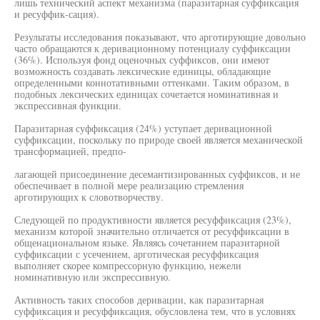
лишь технический аспект механизма (паразитарная суффиксация
и ресуффик-сация).
Результаты исследования показывают, что арготирующие довольно
часто обращаются к деривационному потенциалу суффиксации
(36%). Используя фонд оценочных суффиксов, они имеют
возможность создавать лексические единицы, обладающие
определенными коннотативными оттенками. Таким образом, в
подобных лексических единицах сочетается номинативная и
экспрессивная функции.
Паразитарная суффиксация (24%) уступает деривационной
суффиксации, поскольку по природе своей является механической
трансформацией, предпо-
лагающей присоединение десемантизированных суффиксов, и не
обеспечивает в полной мере реализацию стремления
арготирующих к словотворчеству.
Следующей по продуктивности является ресуффиксация (23%),
механизм которой значительно отличается от ресуффиксации в
общенациональном языке. Являясь сочетанием паразитарной
суффиксации с усечением, арготическая ресуффиксация
выполняет скорее компрессорную функцию, нежели
номинативную или экспрессивную.
Активность таких способов деривации, как паразитарная
суффиксация и ресуффиксация, обусловлена тем, что в условиях