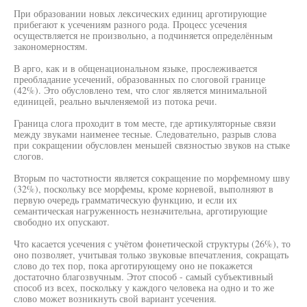
При образовании новых лексических единиц арготирующие
прибегают к усечениям разного рода. Процесс усечения
осуществляется не произвольно, а подчиняется определённым
закономерностям.
В арго, как и в общенациональном языке, прослеживается
преобладание усечений, образованных по слоговой границе
(42%). Это обусловлено тем, что слог является минимальной
единицей, реально вычленяемой из потока речи.
Граница слога проходит в том месте, где артикуляторные связи
между звуками наименее тесные. Следовательно, разрыв слова
при сокращении обусловлен меньшей связностью звуков на стыке
слогов.
Вторым по частотности является сокращение по морфемному шву
(32%), поскольку все морфемы, кроме корневой, выполняют в
первую очередь грамматическую функцию, и если их
семантическая нагруженность незначительна, арготирующие
свободно их опускают.
Что касается усечения с учётом фонетической структуры (26%), то
оно позволяет, учитывая только звуковые впечатления, сокращать
слово до тех пор, пока арготирующему оно не покажется
достаточно благозвучным. Этот способ - самый субъективный
способ из всех, поскольку у каждого человека на одно и то же
слово может возникнуть свой вариант усечения.