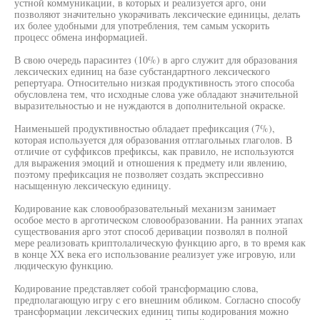
устной коммуникации, в которых и реализуется арго, они
позволяют значительно укорачивать лексические единицы, делать
их более удобными для употребления, тем самым ускорить
процесс обмена информацией.
В свою очередь парасинтез (10%) в арго служит для образования
лексических единиц на базе субстандартного лексического
репертуара. Относительно низкая продуктивность этого способа
обусловлена тем, что исходные слова уже обладают значительной
выразительностью и не нуждаются в дополнительной окраске.
Наименьшей продуктивностью обладает префиксация (7%),
которая используется для образования отглагольных глаголов. В
отличие от суффиксов префиксы, как правило, не используются
для выражения эмоций и отношения к предмету или явлению,
поэтому префиксация не позволяет создать экспрессивно
насыщенную лексическую единицу.
Кодирование как словообразовательный механизм занимает
особое место в арготическом словообразовании. На ранних этапах
существования арго этот способ деривации позволял в полной
мере реализовать криптолалическую функцию арго, в то время как
в конце XX века его использование реализует уже игровую, или
людическую функцию.
Кодирование представляет собой трансформацию слова,
предполагающую игру с его внешним обликом. Согласно способу
трансформации лексических единиц типы кодирования можно