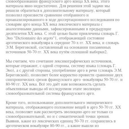
словообразовании французского арго конца XX века, этого
материала явно недостаточно. Для решения этой задачи мы
решили обратиться к дополнительному материалу, который
позволил произвести сравнение отобранного и
проанализированного в ходе диссертационного исследования по
словарям арго конца XX века лексического материала с
аналогичными данными, зафиксированными в предыдущие
десятилетия XX века. С этой целью были привлечены словарь Г.
Эно "Dictionnaire des argots"1, отображающий состояние
арготического вокабуляра к середине 70-х гг. XX века, и словарь
Э.М. Береговской, составленный на основании письменных
источников 50-70 гг. XX века путём сплошной выборки2.
Мы считаем, что сочетание лексикографических источников,
которые отражают, с одной стороны, систему языка (словарь Г.
Эно), а с другой стороны, употребление арго в речи (словарь Э.М.
Береговской), позволяет более корректно провести сравнение двух
синхронических срезов французского арго -вокабуляры 50-70 гг. и
80-90 гг. XX века. Всё это даёт нам возможность сделать
объективные выводы об исследуемом этапе эволюции
словообразовательной системы французского арго.
Кроме того, использование дополнительного эмпирического
материала, отображающего положение вещей в арго 50-70 гг. XX
века, позволяет нам рассмотреть эволюцию арго не только со
словообразовательной, но и с семантической точки зрения.
Выявив, какие из лексических единиц 50-70 гг. сохранились в
арготическом вокабуляре 80-90 гг., а какие вышли из