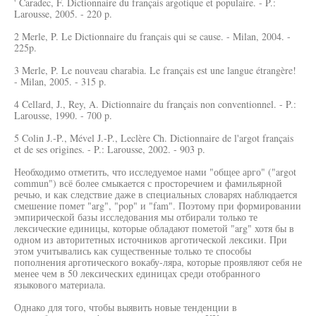
' Caradec, F. Dictionnaire du français argotique et populaire. - P.:
Larousse, 2005. - 220 p.
2 Merle, P. Le Dictionnaire du français qui se cause. - Milan, 2004. -
225p.
3 Merle, P. Le nouveau charabia. Le français est une langue étrangère!
- Milan, 2005. - 315 p.
4 Cellard, J., Rey, A. Dictionnaire du français non conventionnel. - P.:
Larousse, 1990. - 700 p.
5 Colin J.-P., Mével J.-P., Leclère Ch. Dictionnaire de l'argot français
et de ses origines. - P.: Larousse, 2002. - 903 p.
Необходимо отметить, что исследуемое нами "общее арго" ("argot
commun") всё более смыкается с просторечием и фамильярной
речью, и как следствие даже в специальных словарях наблюдается
смешение помет "arg", "pop" и "fam". Поэтому при формировании
эмпирической базы исследования мы отбирали только те
лексические единицы, которые обладают пометой "arg" хотя бы в
одном из авторитетных источников арготической лексики. При
этом учитывались как существенные только те способы
пополнения арготического вокабу-ляра, которые проявляют себя не
менее чем в 50 лексических единицах среди отобранного
языкового материала.
Однако для того, чтобы выявить новые тенденции в