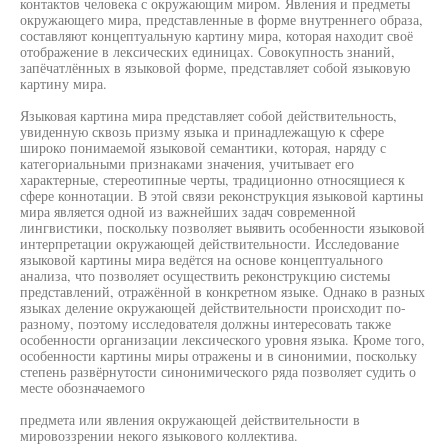
контактов человека с окружающим миром. Явления и предметы
окружающего мира, представленные в форме внутреннего образа,
составляют концептуальную картину мира, которая находит своё
отображение в лексических единицах. Совокупность знаний,
запёчатлённых в языковой форме, представляет собой языковую
картину мира.
Языковая картина мира представляет собой действительность,
увиденную сквозь призму языка и принадлежащую к сфере
широко понимаемой языковой семантики, которая, наряду с
категориальными признаками значения, учитывает его
характерные, стереотипные черты, традиционно относящиеся к
сфере коннотации. В этой связи реконструкция языковой картины
мира является одной из важнейших задач современной
лингвистики, поскольку позволяет выявить особенности языковой
интерпретации окружающей действительности. Исследование
языковой картины мира ведётся на основе концептуального
анализа, что позволяет осуществить реконструкцию системы
представлений, отражённой в конкретном языке. Однако в разных
языках деление окружающей действительности происходит по-
разному, поэтому исследователя должны интересовать также
особенности организации лексического уровня языка. Кроме того,
особенности картины миры отражены и в синонимии, поскольку
степень развёрнутости синонимического ряда позволяет судить о
месте обозначаемого
предмета или явления окружающей действительности в
мировоззрении некого языкового коллектива.