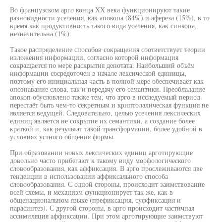
Во французском арго конца XX века функционируют такие
разновидности усечения, как апокопа (84%) и афереза (15%), в то
время как продуктивность такого вида усечения, как синкопа,
незначительна (1%).
Такое распределение способов сокращения соответствует теории
изложения информации, согласно которой информация
сокращается по мере раскрытия денотата. Наибольший объём
информации сосредоточен в начале лексической единицы,
поэтому его инициальная часть в полной мере обеспечивает как
опознавание слова, так и передачу его семантики. Преобладание
апокоп обусловлено также тем, что арго в исследуемый период
перестаёт быть чем-то секретным и криптолалическая функция не
является ведущей. Следовательно, целью усечения лексических
единиц является не сокрытие их семантики, а создание более
краткой и, как результат такой трансформации, более удобной в
условиях устного общения формы.
При образовании новых лексических единиц арготирующие
довольно часто прибегают к такому виду морфологического
словообразования, как аффиксация. В арго прослеживаются две
тенденции в использовании аффиксального способа
словообразования. С одной стороны, происходит заимствование
всей схемы, и механизм функционирует так же, как в
общенациональном языке (префиксация, суффиксация и
парасинтез). С другой стороны, в арго происходит частичная
ассимиляция аффиксации. При этом арготирующие заимствуют