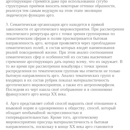
арготирующие стремятся даже при использовании сугубо
структурных приёмов вносить некоторые оттенки образности,
реализуя тем самым ведущую на этом этапе эволюции
людическую функцию арго.
3. Семантическая организация арго находится в прямой
зависимости от арготического мировосприятия. При рассмотрении
лексического репертуара арго с точки зрения группировки по
семантическим сферам и полям просматривается бытовая
направленность арго, которая проявляется через преобладание
семантических полей, в состав которых входят наименования
реалий повседневной жизни. При этом анализ соотношения
семантических сфер и особенностей их состава высвечивает
стремление арготирующих дать оценку всему, что их окружает. В
то же время при рассмотрении вокабуляра с точки зрения
распределения по тематическим группам мы отметили не только
бытовую направленность арго. Анализ тематических групп и
входящих в их состав рубрик показал материалистичность
арготического мировосприятия, а также его антропоморфизм.
Последняя из черт нашла своё отображение и в синонимике
французского арго конца XX века.
4. Арго представляет собой способ выразить своё отношение к
языковой норме и одновременно к обществу, способ, который
обладает необычайной экспрессивностью и
гипервыразительностью. Кроме того, арготическому
мировосприятию присуща материалистичность и бытовая
направленность, поскольку в конце XX века арго становится