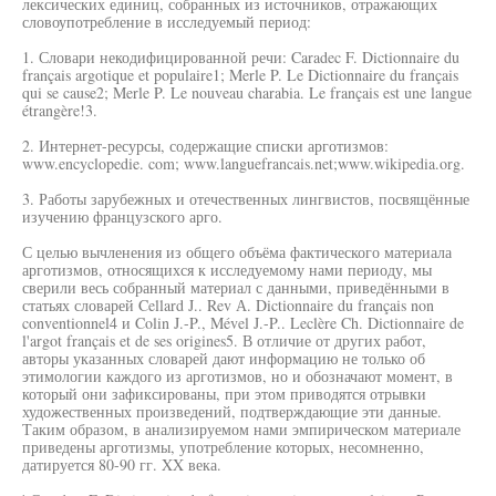
лексических единиц, собранных из источников, отражающих
словоупотребление в исследуемый период:
1. Словари некодифицированной речи: Caradec F. Dictionnaire du
français argotique et populaire1; Merle P. Le Dictionnaire du français
qui se cause2; Merle P. Le nouveau charabia. Le français est une langue
étrangère!3.
2. Интернет-ресурсы, содержащие списки арготизмов:
www.encyclopedie. com; www.languefrancais.net;www.wikipedia.org.
3. Работы зарубежных и отечественных лингвистов, посвящённые
изучению французского арго.
С целью вычленения из общего объёма фактического материала
арготизмов, относящихся к исследуемому нами периоду, мы
сверили весь собранный материал с данными, приведёнными в
статьях словарей Cellard J.. Rev А. Dictionnaire du français non
conventionnel4 и Colin J.-P., Mével J.-P.. Leclère Ch. Dictionnaire de
l'argot français et de ses origines5. В отличие от других работ,
авторы указанных словарей дают информацию не только об
этимологии каждого из арготизмов, но и обозначают момент, в
который они зафиксированы, при этом приводятся отрывки
художественных произведений, подтверждающие эти данные.
Таким образом, в анализируемом нами эмпирическом материале
приведены арготизмы, употребление которых, несомненно,
датируется 80-90 гг. XX века.