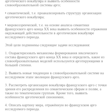
арготического вокабуляра и выявить особенности
словообразовательной системы арго;
• семантической, т.е. проанализировать структуру организации
арготического вокабуляра;
• мировоззренческой, т.е. на основе анализа семантики
французского арго конца XX века выявить особенности отражения
окружающей действительности в арготическом вокабуляре
исследуемого периода.
Этой цели подчинены следующие задачи исследования:
1. Охарактеризовать механизмы формирования лексического
состава французского арго конца XX века и определить, какие из
словообразовательных моделей используются арготирующими в
большей степени.
2. Выявить новые тенденции в словообразовательной системе на
исследуемом этапе эволюции французского арго.
3. Рассмотреть организацию вокабуляра французского арго с точки
зрения его распределения по семантическим сферам и полям, а
также по тематическим группам. Кроме того, выявить
особенности арготической синонимии,
4. Описать картину мира, отражённую во французском арго
исследуемого периода.