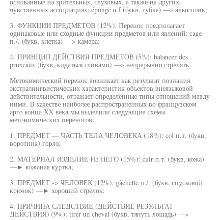
основанные на зрительных, слуховых, а также на других
чувственных ассоциациях: éponge n.f (букв, губка) —» алкоголик;
3. ФУНКЦИИ ПРЕДМЕТОВ (12%). Перенос предполагает
одинаковые или сходные функции предметов или явлений: cage
п./. (букв, клетка) —> камера;
4. ПРИНЦИП ДЕЙСТВИЯ ПРЕДМЕТОВ (5%): balancer des
pruneaux (букв, кидаться сливами) —» непрерывно стрелять.
Метонимический перенос возникает как результат познания
экстралингвистических характеристик объектов внеязыковой
действительности, отражает определённые типы отношений мевду
ними. В качестве наиболее распространенных во французском
арго конца XX века мы выделили следующие схемы
метонимических переносов:
1. ПРЕДМЕТ — ЧАСТЬ ТЕЛА ЧЕЛОВЕКА (18%): col п.т. (букв,
воротник) горло;
2. МАТЕРИАЛ ИЗДЕЛИЕ ИЗ НЕГО (15%): cuir п.т. (букв, кожа)
—► кожаная куртка;
3. ПРЕДМЕТ -> ЧЕЛОВЕК (12%): gâchette п./. (букв, спусковой
крючок) —► хороший стрелок;
4. ПРИЧИНА СЛЕДСТВИЕ (ДЕЙСТВИЕ РЕЗУЛЬТАТ
ДЕЙСТВИЯ) (9%): tirer un cheval (букв, тянуть лошадь) —»