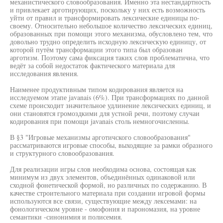
механистического словообразования. Именно эта нестандартность
и привлекает арготирующих, поскольку у них есть возможность
уйти от правил и трансформировать лексические единицы по-
своему. Относительно небольшое количество лексических единиц,
образованных при помощи этого механизма, обусловлено тем, что
довольно трудно определить исходную лексическую единицу, от
которой путём трансформации этого типа был образован
арготизм. Поэтому сама фиксация таких слов проблематична, что
ведёт за собой недостаток фактического материала для
исследования явления.
Наименее продуктивным типом кодирования является на
исследуемом этапе javanais (6%). При трансформациях по данной
схеме происходит значительное удлинение лексических единиц, и
они становятся громоздкими для устной речи, поэтому случаи
кодирования при помощи javanais столь немногочисленны.
В §3 "Игровые механизмы арготичского словообразования"
рассматриваются игровые способы, выходящие за рамки образного
и структурного словообразования.
Для реализации игры слов необходима основа, состоящая как
минимум из двух элементов, объединённых одинаковой или
сходной фонетической формой, но различных по содержанию. В
качестве строительного материала при создании игровой формы
используются все связи, существующие между лексемами: на
фонологическом уровне - омофония и парономазия, на уровне
семантики -синонимия и полисемия.