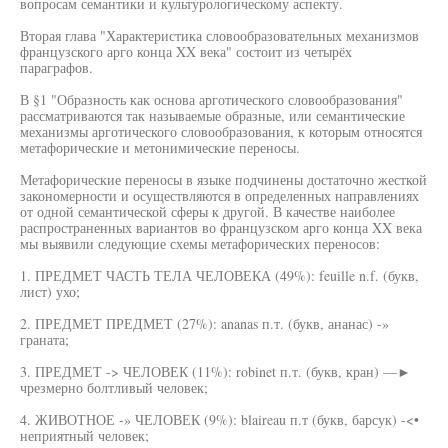
вопросам семантики и культурологическому аспекту.
Вторая глава "Характеристика словообразовательных механизмов
французского арго конца XX века" состоит из четырёх
параграфов.
В §1 "Образность как основа арготического словообразования"
рассматриваются так называемые образные, или семантические
механизмы арготического словообразования, к которым относятся
метафорические и метонимические переносы.
Метафорические переносы в языке подчинены достаточно жесткой
закономерности и осуществляются в определенных направлениях
от одной семантической сферы к другой. В качестве наиболее
распространенных вариантов во французском арго конца XX века
мы выявили следующие схемы метафорических переносов:
1. ПРЕДМЕТ ЧАСТЬ ТЕЛА ЧЕЛОВЕКА (49%): feuille n.f. (букв,
лист) ухо;
2. ПРЕДМЕТ ПРЕДМЕТ (27%): ananas п.т. (букв, ананас) -»
граната;
3. ПРЕДМЕТ -> ЧЕЛОВЕК (11%): robinet п.т. (букв, кран) —►
чрезмерно болтливый человек;
4. ЖИВОТНОЕ -» ЧЕЛОВЕК (9%): blaireau п.т (букв, барсук) -<•
неприятный человек;