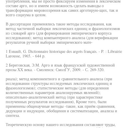
употребления, мы не просто фиксируем изменения в лексическом
составе арго, но и имеем возможность сделать выводы о
трансформации мировоззрения как самих арготирую-щих, так и
всего социума в целом.
В диссертации применялись такие методы исследования, как
метод частичной выборки лексических единиц и фразеологизмов
из словарей арго (для формирования эмпирического корпуса
исследования); метод компьютерного анализа (для верификации
результатов ручной выборки эмпирического мате-
1 Esnault, G. Dictionnaire historique des argots français. - P. : Librairie
Larousse, 1965. - 644 p.
2 Береговская, Э.М. Арго и язык французской художественной
прозы XX века. - Смоленск: СмолГУ, 2009. - С. 269-320.
риала); метод компонентного и сравнительного анализа (при
исследовании структуры исследуемых лексических единиц и
фразеологизмов); статистические методы (для определения
количественных параметров анализируемых явлений);
описательно-аналитический метод (при характеристике
полученных результатов исследования), Кроме того, были
применены общенаучные методы -такие, как приём сравнения,
дедукции и индукции, обобщения и систематизации, анализа и
синтеза.
Теоретическую основу нашего исследования составляют труды,