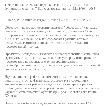
1 Береговская, Э.М. Молодёжный сленг: формирование и
функционирование. // Вопросы языкознания. - М., 1996. - № 3. -
С. 40.
2 Merle, P. Le Blues ds l'argot. - Paris : Le Seuil, 1990. - P. 7-8.
Объектом нашего исследования является "общее арго" как часть
лексического состава французского языка. Для анализа были
отобраны арготизмы, которые остались в арготическом вокабуляре
в 80-90 гг. XX века, но были образованы раньше, а также
лексические единицы, вошедшие в употребление именно в
исследованный период.
Предметом исследования является словообразование и семантика
французского арго конца XX века. Следует сразу оговорить, что
исследование проводилось с точки зрения техники
словообразования, поэтому анализ проводился в рамках языковой
системы, а не в речи (тексте).
Научная новизна работы заключается в том, что на основе
детального анализа фактического материала в сочетании с
анализом научных работ последних лет на материале разных
языков даётся комплексная характеристика словообразовательного
каркаса и семантической организации французского арго конца
XX века.
Эмпирическая база исследования включает в себя более 1700