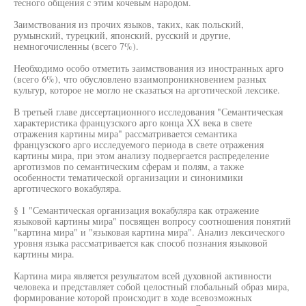
тесного общения с этим кочевым народом.
Заимствования из прочих языков, таких, как польский,
румынский, турецкий, японский, русский и другие,
немногочисленны (всего 7%).
Необходимо особо отметить заимствования из иностранных арго
(всего 6%), что обусловлено взаимопроникновением разных
культур, которое не могло не сказаться на арготической лексике.
В третьей главе диссертационного исследования "Семантическая
характеристика французского арго конца XX века в свете
отражения картины мира" рассматривается семантика
французского арго исследуемого периода в свете отражения
картины мира, при этом анализу подвергается распределение
арготизмов по семантическим сферам и полям, а также
особенности тематической организации и синонимики
арготического вокабуляра.
§ 1 "Семантическая организация вокабуляра как отражение
языковой картины мира" посвящен вопросу соотношения понятий
"картина мира" и "языковая картина мира". Анализ лексического
уровня языка рассматривается как способ познания языковой
картины мира.
Картина мира является результатом всей духовной активности
человека и представляет собой целостный глобальный образ мира,
формирование которой происходит в ходе всевозможных