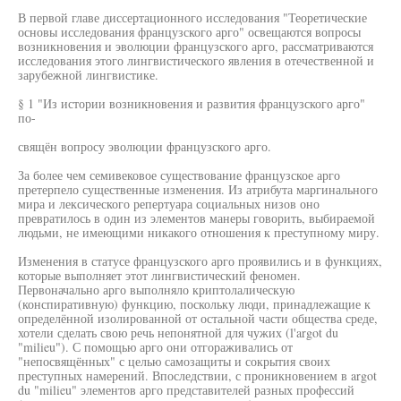
В первой главе диссертационного исследования "Теоретические
основы исследования французского арго" освещаются вопросы
возникновения и эволюции французского арго, рассматриваются
исследования этого лингвистического явления в отечественной и
зарубежной лингвистике.
§ 1 "Из истории возникновения и развития французского арго"
по-
свящён вопросу эволюции французского арго.
За более чем семивековое существование французское арго
претерпело существенные изменения. Из атрибута маргинального
мира и лексического репертуара социальных низов оно
превратилось в один из элементов манеры говорить, выбираемой
людьми, не имеющими никакого отношения к преступному миру.
Изменения в статусе французского арго проявились и в функциях,
которые выполняет этот лингвистический феномен.
Первоначально арго выполняло криптолалическую
(конспиративную) функцию, поскольку люди, принадлежащие к
определённой изолированной от остальной части общества среде,
хотели сделать свою речь непонятной для чужих (l'argot du
"milieu"). С помощью арго они отгораживались от
"непосвящённых" с целью самозащиты и сокрытия своих
преступных намерений. Впоследствии, с проникновением в argot
du "milieu" элементов арго представителей разных профессий