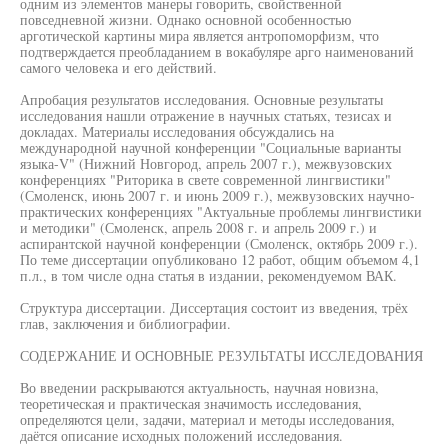
одним из элементов манеры говорить, свойственной
повседневной жизни. Однако основной особенностью
арготической картины мира является антропоморфизм, что
подтверждается преобладанием в вокабуляре арго наименований
самого человека и его действий.
Апробация результатов исследования. Основные результаты
исследования нашли отражение в научных статьях, тезисах и
докладах. Материалы исследования обсуждались на
международной научной конференции "Социальные варианты
языка-V" (Нижний Новгород, апрель 2007 г.), межвузовских
конференциях "Риторика в свете современной лингвистики"
(Смоленск, июнь 2007 г. и июнь 2009 г.), межвузовских научно-
практических конференциях "Актуальные проблемы лингвистики
и методики" (Смоленск, апрель 2008 г. и апрель 2009 г.) и
аспирантской научной конференции (Смоленск, октябрь 2009 г.).
По теме диссертации опубликовано 12 работ, общим объемом 4,1
п.л., в том числе одна статья в издании, рекомендуемом ВАК.
Структура диссертации. Диссертация состоит из введения, трёх
глав, заключения и библиографии.
СОДЕРЖАНИЕ И ОСНОВНЫЕ РЕЗУЛЬТАТЫ ИССЛЕДОВАНИЯ
Во введении раскрываются актуальность, научная новизна,
теоретическая и практическая значимость исследования,
определяются цели, задачи, материал и методы исследования,
даётся описание исходных положений исследования.