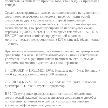
проиграть на скачках по причине того, что наездник придержал
лошадь.
Среди рассмотренных в рамках метонимического наименования
арготизмов встречается синекдоха - перенос имени одной
сущности на другую, связанную с первой отношением
принадлежности. В ходе анализа арготического вокабуляра мы
зафиксировали, что арготирующими не используется схема
переноса "ЦЕЛОЕ -> ЧАСТЬ", в то время как схема "ЧАСТЬ ->
ЦЕЛОЕ" является наиболее продуктивной в рамках
метонимического переосмысления (42%): lame n.f. (букв, лезвие)
—> нож.
Другим видом метонимии, функционирующей во французском
арго конца XX века, является антономасия - имена собственные,
употреблённые в функции имени нарицательного. В рамках
антономасии можно выделить два типа переносов:
1. ЧЕЛОВЕК -» ПРЕДМЕТ (3%): bonaparte п.т. (букв. Бонапарт)
—<■ купюра достоинством в 500 франков;
2. ЧЕЛОВЕК -> ЧЕЛОВЕК (1%): Saddam п.т. (букв, иракский
диктатор) —► очень строгий профессор.
В §2 "Структурные трансформации как способ образования
арготической лексики" рассматриваются формальные способы
пополнения арготического фонда, к которым мы относим
усечение, аффиксацию и кодирование.