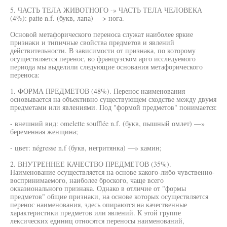
5. ЧАСТЬ ТЕЛА ЖИВОТНОГО -» ЧАСТЬ ТЕЛА ЧЕЛОВЕКА
(4%): patte n.f. (букв, лапа) —> нога.
Основой метафорического переноса служат наиболее яркие
признаки и типичные свойства предметов и явлений
действительности. В зависимости от признака, по которому
осуществляется перенос, во французском арго исследуемого
периода мы выделили следующие основания метафорического
переноса:
1. ФОРМА ПРЕДМЕТОВ (48%). Перенос наименования
основывается на объективно существующем сходстве между двумя
предметами или явлениями. Под "формой предметов" понимается:
- внешний вид: omelette soufflée n.f. (букв, пышный омлет) —»
беременная женщина;
- цвет: négresse n.f (букв, негритянка) —» камин;
2. ВНУТРЕННЕЕ КАЧЕСТВО ПРЕДМЕТОВ (35%).
Наименование осуществляется на основе какого-либо чувственно-
воспринимаемого, наиболее броского, чаще всего
окказионального признака. Однако в отличие от "формы
предметов" общие признаки, на основе которых осуществляется
перенос наименования, здесь опираются на качественные
характеристики предметов или явлений. К этой группе
лексических единиц относятся переносы наименований,