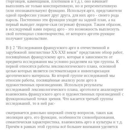
(торговцев, каменщиков, плотников и т.д.), оно начинает
выполнять не только конспиративную, но и репрезентативную
(или опознавательную) функцию. Используя арго, представители
одной профессии узнают друг друга, для них арго - своего рода
пароль. Постепенно эти функции уходят на задний план, а на
первый выходит людиче-ская (игровая) функция. Таким образом,
в исследуемый нами период арго - это возможность выплеснуть
свой потенциал словотворчества, от которого арготи-рующие
получают удовольствие.
В § 2 "Исследования французского арго в отечественной и
зарубежной лингвистике XX-XXI веков" представлен обзор работ,
посвящённых французскому арго, которые в зависимости от
предмета исследования мы условно разделяем на три группы. К
первой относятся работы лексикологического плана, основной
целью которых является систематизация и инвентаризация
арготического материала. Ко второй группе исследований мы
относим работы, посвящённые анализу роли арго в
художественных произведениях. Используя результаты
исследований лексикологического плана, арготологи анализируют
взаимосвязь французского арго и художественных произведений с
функциональной точки зрения. Что касается третьей группы
исследований, то в ней рас-
сматривается довольно широкий спектр вопросов, таких как
эволюция арго, его функции, особенности словообразования,
семантическая характеристика, взаимосвязь арго и культуры и т.д.
Причём в рамках этой группы всё большее внимания уделяется