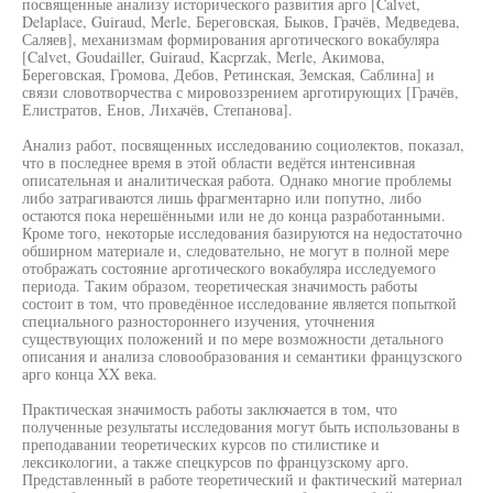
посвященные анализу исторического развития арго [Calvet,
Delaplace, Guiraud, Merle, Береговская, Быков, Грачёв, Медведева,
Саляев], механизмам формирования арготического вокабуляра
[Calvet, Goudailler, Guiraud, Kacprzak, Merle, Акимова,
Береговская, Громова, Дебов, Ретинская, Земская, Саблина] и
связи словотворчества с мировоззрением арготирующих [Грачёв,
Елистратов, Енов, Лихачёв, Степанова].
Анализ работ, посвященных исследованию социолектов, показал,
что в последнее время в этой области ведётся интенсивная
описательная и аналитическая работа. Однако многие проблемы
либо затрагиваются лишь фрагментарно или попутно, либо
остаются пока нерешёнными или не до конца разработанными.
Кроме того, некоторые исследования базируются на недостаточно
обширном материале и, следовательно, не могут в полной мере
отображать состояние арготического вокабуляра исследуемого
периода. Таким образом, теоретическая значимость работы
состоит в том, что проведённое исследование является попыткой
специального разностороннего изучения, уточнения
существующих положений и по мере возможности детального
описания и анализа словообразования и семантики французского
арго конца XX века.
Практическая значимость работы заключается в том, что
полученные результаты исследования могут быть использованы в
преподавании теоретических курсов по стилистике и
лексикологии, а также спецкурсов по французскому арго.
Представленный в работе теоретический и фактический материал