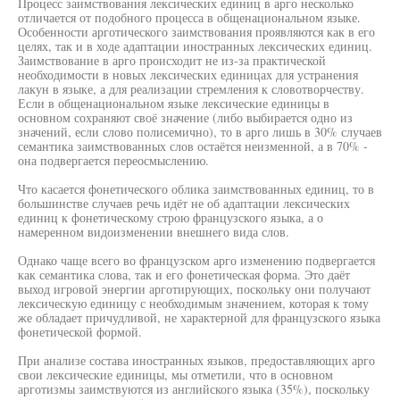
Процесс заимствования лексических единиц в арго несколько
отличается от подобного процесса в общенациональном языке.
Особенности арготического заимствования проявляются как в его
целях, так и в ходе адаптации иностранных лексических единиц.
Заимствование в арго происходит не из-за практической
необходимости в новых лексических единицах для устранения
лакун в языке, а для реализации стремления к словотворчеству.
Если в общенациональном языке лексические единицы в
основном сохраняют своё значение (либо выбирается одно из
значений, если слово полисемично), то в арго лишь в 30% случаев
семантика заимствованных слов остаётся неизменной, а в 70% -
она подвергается переосмыслению.
Что касается фонетического облика заимствованных единиц, то в
большинстве случаев речь идёт не об адаптации лексических
единиц к фонетическому строю французского языка, а о
намеренном видоизменении внешнего вида слов.
Однако чаще всего во французском арго изменению подвергается
как семантика слова, так и его фонетическая форма. Это даёт
выход игровой энергии арготирующих, поскольку они получают
лексическую единицу с необходимым значением, которая к тому
же обладает причудливой, не характерной для французского языка
фонетической формой.
При анализе состава иностранных языков, предоставляющих арго
свои лексические единицы, мы отметили, что в основном
арготизмы заимствуются из английского языка (35%), поскольку