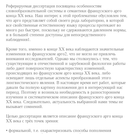
Реферируемая диссертация посвящена особенностям
словообразовательной системы и семантики французского арго
конца XX века. Наш интерес к этой проблематике обусловлен тем,
что арго представляет собой своего рода лабораторию, в которой
все свойственные естественному языку процессы протекают во
много раз быстрее, поскольку не сдерживаются давлением нормы,
и в большей степени доступны для непосредственного
наблюдения1.
Кроме того, именно в конце XX века наблюдаются значительные
изменения во французском арго2, что не могло не привлечь
внимания исследователей. Однако мы столкнулись с тем, что
существующие в отечественной и зарубежной филологии работы
либо дают поверхностную характеристику изменений,
происходящих во французском арго конца XX века, либо
освещают лишь отдельные аспекты преобразований этого
лингвистического явления. В настоящее время нет работ, которые
давали бы полную картину положения дел в интересующий нас
период. Поэтому и возникла необходимость в разностороннем
изучении и систематическом описании французского арго конца
XX века. Следовательно, актуальность выбранной нами темы не
вызывает сомнений.
Целью диссертации является описание французского арго конца
XX века с трёх точек зрения:
• формальной, т.е. охарактеризовать способы пополнения