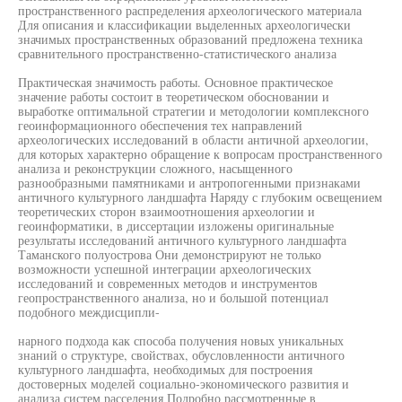
пространственного распределения археологического материала
Для описания и классификации выделенных археологически
значимых пространственных образований предложена техника
сравнительного пространственно-статистического анализа
Практическая значимость работы. Основное практическое
значение работы состоит в теоретическом обосновании и
выработке оптимальной стратегии и методологии комплексного
геоинформационного обеспечения тех направлений
археологических исследований в области античной археологии,
для которых характерно обращение к вопросам пространственного
анализа и реконструкции сложного, насыщенного
разнообразными памятниками и антропогенными признаками
античного культурного ландшафта Наряду с глубоким освещением
теоретических сторон взаимоотношения археологии и
геоинформатики, в диссертации изложены оригинальные
результаты исследований античного культурного ландшафта
Таманского полуострова Они демонстрируют не только
возможности успешной интеграции археологических
исследований и современных методов и инструментов
геопространственного анализа, но и большой потенциал
подобного междисципли-
нарного подхода как способа получения новых уникальных
знаний о структуре, свойствах, обусловленности античного
культурного ландшафта, необходимых для построения
достоверных моделей социально-экономического развития и
анализа систем расселения Подробно рассмотренные в