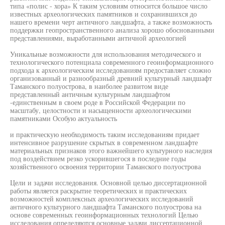
типа «полис - хора» К таким условиям относится большое число
известных археологических памятников и сохранившихся до
нашего времени черт античного ландшафта, а также возможность
поддержки геопространственного анализа хорошо обоснованными
представлениями, выработанными античной археологией
Уникальные возможности для использования методического и
технологического потенциала современного геоинформационного
подхода к археологическим исследованиям предоставляет сложно
организованный и разнообразный древний культурный ландшафт
Таманского полуострова, в наиболее развитом виде
представленный античным культурным ландшафтом
-единственным в своем роде в Российской Федерации по
масштабу, целостности и насыщенности археологическими
памятниками Особую актуальность
и практическую необходимость таким исследованиям придает
интенсивное разрушение скрытых в современном ландшафте
материальных признаков этого важнейшего культурного наследия
под воздействием резко ускорившегося в последние годы
хозяйственного освоения территории Таманского полуострова
Цели и задачи исследования. Основной целью диссертационной
работы является раскрытие теоретических и практических
возможностей комплексных археологических исследований
античного культурного ландшафта Таманского полуострова на
основе современных геоинформационных технологий Целью
исследования определяются основные задачи диссертационной