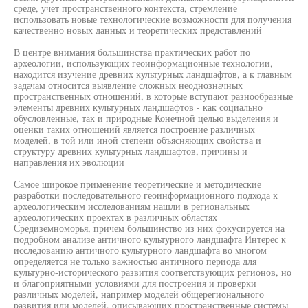
среде, учет пространственного контекста, стремление
использовать новые технологические возможности для получения
качественно новых данных и теоретических представлений
В центре внимания большинства практических работ по
археологии, использующих геоинформационные технологии,
находится изучение древних культурных ландшафтов, а к главным
задачам относится выявление сложных неоднозначных
пространственных отношений, в которые вступают разнообразные
элементы древних культурных ландшафтов - как социально
обусловленные, так и природные Конечной целью выделения и
оценки таких отношений является построение различных
моделей, в той или иной степени объясняющих свойства и
структуру древних культурных ландшафтов, причины и
направления их эволюции
Самое широкое применение теоретические и методические
разработки последовательного геоинформационного подхода к
археологическим исследованиям нашли в региональных
археологических проектах в различных областях
Средиземноморья, причем большинство из них фокусируется на
подробном анализе античного культурного ландшафта Интерес к
исследованию античного культурного ландшафта во многом
определяется не только важностью античного периода для
культурно-исторического развития соответствующих регионов, но
и благоприятными условиями для построения и проверки
различных моделей, например моделей общерегионального
развития или моделей, описывающих пространственные системы