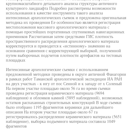
крупномасштабного детального анализа структуры античного
культурного ландшафта Подробно рассмотрены возможности
использования в качестве инструмента такого анализа
интенсивных археологических съемок и предложена оригинальная
методика их проведения Ее особенностью является регистрация
местоположения массового археологического материала с
помощью простейших портативных спутниковых навигационных
приемников Рассчитанная затем средствами ГИС плотность
пространственного распределения археологического материала
корректируется и приводится к «истинному» значению на
основании сравнения с корректирующей выборкой, полученной
путем выборочных подсчетов плотности артефактов на тестовых
площадках
Интенсивные археологические съемки с использованием
предложенной методики проведены в округе античной Фанагории
в рамках работ Таманской археологической экспедиции ИА РАН
на двух участках - к югу от пос Сенной и к западу от х Соленый
На первом участке площадью около 56 га во время съемки
проведена регистрация керамического материала (9694
наблюдения) и обломков камней (5895 наблюдений), возможных
остатков распаханных строительных конструкций В ходе съемки
было отобрано 1195 фрагментов керамики для дальнейшего
описания На втором участке площадью около 67 га
регистрировалось распределение керамического материала (5651
наблюдение), выборка подъемного материала составила 1049
фрагментов