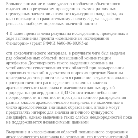
Большое внимание в главе уделено проблемам объективного
выделения по результатам проведенных съемок различных
структурных элементов античного культурного ландшафта, их
классификации и сравнительному анализу Задача выделения
решалась подбором пороговых значений плотно-
4 В главе представлены результаты исследований, проведенных в
ходе выполнения проекта «Комплексные исследования
Фанагории» (грант РФФИ №06-06-80395-а)
сти археологического материала, в результате чего был выделен
ряд обособленных областей повышенной концентрации
артефактов Достоверность такого выделения основана на
устойчивости существования этих областей при варьировании
пороговых значений в достаточно широких пределах Важным
критерием достоверности является сравнение результатов анализа
пространственного распределения различных классов
археологического материала и имеющихся данных другой
природы, например, данных ДЗЗ Относительно небольшие
неоднородности в плотности пространственного распределения
разных классов археологического материала, не включенные в
число археологически значимых образований, вполне могут
представлять интерес для анализа античного культурного
ландшафта, однако выделение таких слабых неоднородностей пока
не поддерживается независимыми данными
Выделение и классификация областей повышенного содержания
археологического материала на основании его пространственной