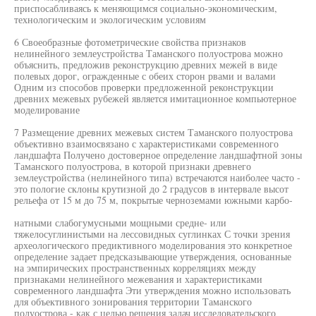
приспосабливаясь к меняющимся социально-экономическим,
технологическим и экологическим условиям
6 Своеобразные фотометрические свойства признаков
нелинейного землеустройства Таманского полуострова можно
объяснить, предложив реконструкцию древних межей в виде
полевых дорог, огражденные с обеих сторон рвами и валами
Одним из способов проверки предложенной реконструкции
древних межевых рубежей является имитационное компьютерное
моделирование
7 Размещение древних межевых систем Таманского полуострова
объективно взаимосвязано с характеристиками современного
ландшафта Получено достоверное определение ландшафтной зоны
Таманского полуострова, в которой признаки древнего
землеустройства (нелинейного типа) встречаются наиболее часто -
это пологие склоны крутизной до 2 градусов в интервале высот
рельефа от 15 м до 75 м, покрытые черноземами южными карбо-
натными слабогумусными мощными средне- или
тяжелосуглинистыми на лессовидных суглинках С точки зрения
археологического предиктивного моделирования это конкретное
определение задает предсказывающие утверждения, основанные
на эмпирических пространственных корреляциях между
признаками нелинейного межевания и характеристиками
современного ландшафта Эти утверждения можно использовать
для объективного зонирования территории Таманского
полуострова - как с целью решения задач исследовательского