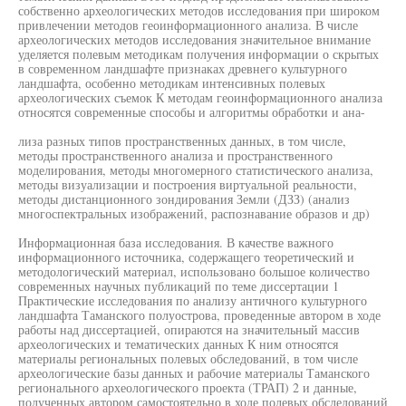
собственно археологических методов исследования при широком
привлечении методов геоинформационного анализа. В числе
археологических методов исследования значительное внимание
уделяется полевым методикам получения информации о скрытых
в современном ландшафте признаках древнего культурного
ландшафта, особенно методикам интенсивных полевых
археологических съемок К методам геоинформационного анализа
относятся современные способы и алгоритмы обработки и ана-
лиза разных типов пространственных данных, в том числе,
методы пространственного анализа и пространственного
моделирования, методы многомерного статистического анализа,
методы визуализации и построения виртуальной реальности,
методы дистанционного зондирования Земли (ДЗЗ) (анализ
многоспектральных изображений, распознавание образов и др)
Информационная база исследования. В качестве важного
информационного источника, содержащего теоретический и
методологический материал, использовано большое количество
современных научных публикаций по теме диссертации 1
Практические исследования по анализу античного культурного
ландшафта Таманского полуострова, проведенные автором в ходе
работы над диссертацией, опираются на значительный массив
археологических и тематических данных К ним относятся
материалы региональных полевых обследований, в том числе
археологические базы данных и рабочие материалы Таманского
регионального археологического проекта (ТРАП) 2 и данные,
полученных автором самостоятельно в ходе полевых обследований