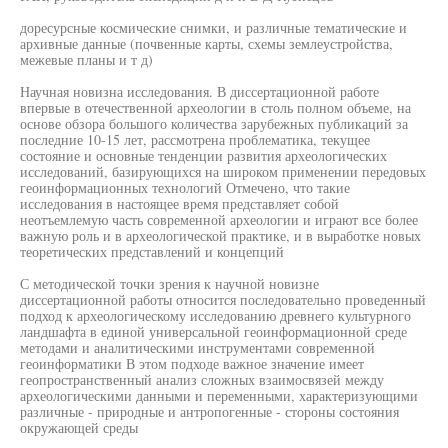
доресурсные космические снимки, и различные тематические и
архивные данные (почвенные карты, схемы землеустройства,
межевые планы и т д)
Научная новизна исследования. В диссертационной работе
впервые в отечественной археологии в столь полном объеме, на
основе обзора большого количества зарубежных публикаций за
последние 10-15 лет, рассмотрена проблематика, текущее
состояние и основные тенденции развития археологических
исследований, базирующихся на широком применении передовых
геоинформационных технологий Отмечено, что такие
исследования в настоящее время представляет собой
неотъемлемую часть современной археологии и играют все более
важную роль и в археологической практике, и в выработке новых
теоретических представлений и концепций
С методической точки зрения к научной новизне
диссертационной работы относится последовательно проведенный
подход к археологическому исследованию древнего культурного
ландшафта в единой универсальной геоинформационной среде
методами и аналитическими инструментами современной
геоинформатики В этом подходе важное значение имеет
геопространственный анализ сложных взаимосвязей между
археологическими данными и переменными, характеризующими
различные - природные и антропогенные - стороны состояния
окружающей среды