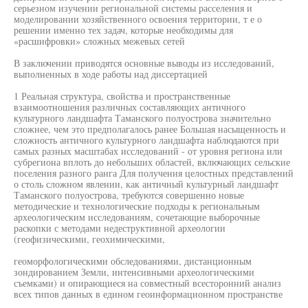
серьезном изучении региональной системы расселения и
моделировании хозяйственного освоения территории, т е о
решении именно тех задач, которые необходимы для
«расшифровки» сложных межевых сетей
В заключении приводятся основные выводы из исследований,
выполненных в ходе работы над диссертацией
1 Реальная структура, свойства и пространственные
взаимоотношения различных составляющих античного
культурного ландшафта Таманского полуострова значительно
сложнее, чем это предполагалось ранее Большая насыщенность и
сложность античного культурного ландшафта наблюдаются при
самых разных масштабах исследований - от уровня региона или
субрегиона вплоть до небольших областей, включающих сельские
поселения разного ранга Для получения целостных представлений
о столь сложном явлении, как античный культурный ландшафт
Таманского полуострова, требуются совершенно новые
методические и технологические подходы к региональным
археологическим исследованиям, сочетающие выборочные
раскопки с методами недеструктивной археологии
(геофизическими, геохимическими,
геоморфологическими обследованиями, дистанционным
зондированием Земли, интенсивными археологическими
съемками) и опирающиеся на совместный всесторонний анализ
всех типов данных в едином геоинформационном пространстве