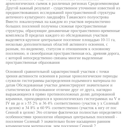
археологических съемок в различных регионах Средиземноморья
Другой важный результат - существенное уточнение известной из
предшествовавших исследований пространственной структуры
античного культурного ландшафта Таманского полуострова
Вместо локализуемых на каждом из участков нереалистично
больших поселений получены сложные пространственные
структуры, образующие динамичные пространственно-временные
комплексы В пределах каждого из обследованных участков
выделяется крупное центральное поселение площадью 10-11 га,
несколько дополнительных областей активного освоения, с
разным, по-видимому, статусом и отношением к основному
поселению, и своеобразная пространственная ось, древняя дорога,
с которой непосредственно связаны многие выделенные
пространственные образования
Основной сравнительной характеристикой участков с точки
зрения активности освоения в разные хронологические периоды
служили гистограммы распределения подъемного материала по
датам Обследованные участки демонстрируют значительное и
статистически обоснованное отличие друг от друга, наглядно
выражающееся в прямо противоположных долях датированной
керамики, приходящихся в хронологических гистограммах на V и
IV вв до н э 55 2% и 36 4% соответственно (участок у х Соленый
в целом) и 34 8% и 60 9% соответственно (участок к югу от пос
Сенной в целом) Это отличие фактически полностью определяется
особенностями хронологии обширных центральных поселений -
поселение Соленый 3 значительно более насыщенно ранним
керамическим материалом, чем поселение Сенной 2