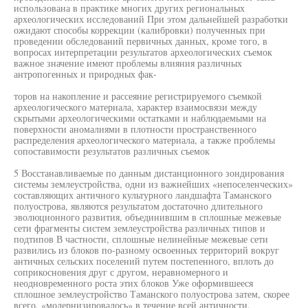
использована в практике многих других региональных
археологических исследований При этом дальнейшей разработки
ожидают способы коррекции (калибровки) полученных при
проведении обследований первичных данных, кроме того, в
вопросах интерпретации результатов археологических съемок
важное значение имеют проблемы влияния различных
антропогенных и природных фак-
торов на накопление и рассеяние регистрируемого съемкой
археологического материала, характер взаимосвязи между
скрытыми археологическими остатками и наблюдаемыми на
поверхности аномалиями в плотности пространственного
распределения археологического материала, а также проблемы
сопоставимости результатов различных съемок
5 Восстанавливаемые по данным дистанционного зондирования
системы землеустройства, одни из важнейших «непоселенческих»
составляющих античного культурного ландшафта Таманского
полуострова, являются результатом достаточно длительного
эволюционного развития, объединившим в сплошные межевые
сети фрагменты систем землеустройства различных типов и
подтипов В частности, сплошные нелинейные межевые сети
развились из блоков по-разному освоенных территорий вокруг
античных сельских поселений путем постепенного, вплоть до
соприкосновения друг с другом, неравномерного и
неодновременного роста этих блоков Уже оформившееся
сплошное землеустройство Таманского полуострова затем, скорее
всего, «модернизировалось» в течение всей античности,