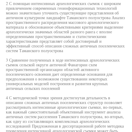
2 С помощью интенсивных археологических съемок с широким
привлечением современных геоинформационных технологий
можно значительно уточнить существующие представления об
античном культурном ландшафте Таманского полуострова Анализ
пространственного распределения массового археологического
материала и обоснованное объективными критериями выделение
археологически значимых областей разного ранга с вполне
определенными пространственными и статистическими
характеристиками представляет собой достоверный и
эффективный способ описания сложных античных поселенческих
систем Таманского полуострова
3 Сравнение полученных в ходе интенсивных археологических
съемок сельской округи античной Фанагории схем
пространственной организации областей активного
поселенческого освоения дает определенные основания для
предположения о возможном существовании некоторых
универсальных моделей построения и развития крупных
античных сельских поселений
4 С методической точки зрения достигнутая детальность в
описании сложных античных поселенческих структур позволяет
рассматривать интенсивные археологические съемки, во-первых,
как важный самостоятельный объективный инструмент анализа
античных систем расселения Таманского полуострова, во-вторых,
как одну из составляющих комплексных археологических
исследований Предложенная в диссертационной работе методика
проведения интенсивной археологической съемки может быть