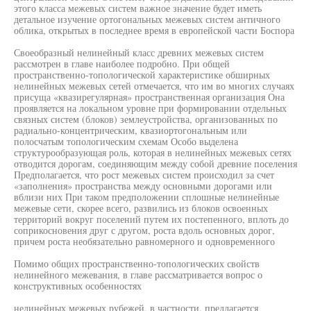
этого класса межевых систем важное значение будет иметь
детальное изучение ортогональных межевых систем античного
облика, открытых в последнее время в европейской части Боспора
Своеобразный нелинейный класс древних межевых систем
рассмотрен в главе наиболее подробно. При общей
пространственно-топологической характеристике обширных
нелинейных межевых сетей отмечается, что им во многих случаях
присуща «квазирегулярная» пространственная организация Она
проявляется на локальном уровне при формировании отдельных
связных систем (блоков) землеустройства, организованных по
радиально-концентрическим, квазиортогональным или
полосчатым топологическим схемам Особо выделена
структурообразующая роль, которая в нелинейных межевых сетях
отводится дорогам, соединяющим между собой древние поселения
Предполагается, что рост межевых систем происходил за счет
«заполнения» пространства между основными дорогами или
вблизи них При таком предположении сплошные нелинейные
межевые сети, скорее всего, развились из блоков освоенных
территорий вокруг поселений путем их постепенного, вплоть до
соприкосновения друг с другом, роста вдоль основных дорог,
причем роста необязательно равномерного и одновременного
Помимо общих пространственно-топологических свойств
нелинейного межевания, в главе рассматривается вопрос о
конструктивных особенностях
нелинейных межевых рубежей, в частности, предлагается