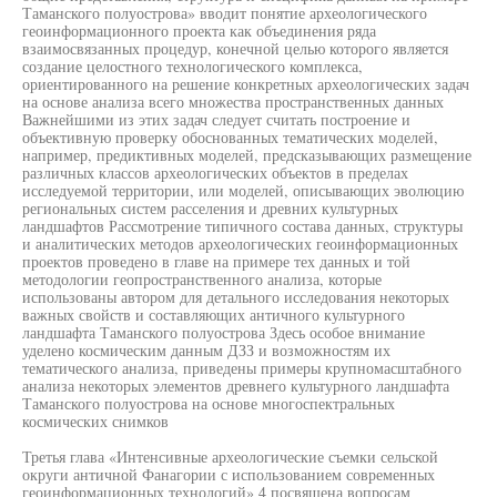
Таманского полуострова» вводит понятие археологического
геоинформационного проекта как объединения ряда
взаимосвязанных процедур, конечной целью которого является
создание целостного технологического комплекса,
ориентированного на решение конкретных археологических задач
на основе анализа всего множества пространственных данных
Важнейшими из этих задач следует считать построение и
объективную проверку обоснованных тематических моделей,
например, предиктивных моделей, предсказывающих размещение
различных классов археологических объектов в пределах
исследуемой территории, или моделей, описывающих эволюцию
региональных систем расселения и древних культурных
ландшафтов Рассмотрение типичного состава данных, структуры
и аналитических методов археологических геоинформационных
проектов проведено в главе на примере тех данных и той
методологии геопространственного анализа, которые
использованы автором для детального исследования некоторых
важных свойств и составляющих античного культурного
ландшафта Таманского полуострова Здесь особое внимание
уделено космическим данным ДЗЗ и возможностям их
тематического анализа, приведены примеры крупномасштабного
анализа некоторых элементов древнего культурного ландшафта
Таманского полуострова на основе многоспектральных
космических снимков
Третья глава «Интенсивные археологические съемки сельской
округи античной Фанагории с использованием современных
геоинформационных технологий» 4 посвящена вопросам