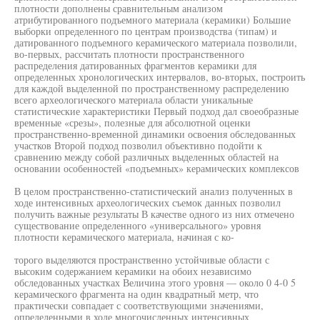
плотности дополнены сравнительным анализом
атрибутированного подъемного материала (керамики) Большие
выборки определенного по центрам производства (типам) и
датированного подъемного керамического материала позволили,
во-первых, рассчитать плотности пространственного
распределения датированных фрагментов керамики для
определенных хронологических интервалов, во-вторых, построить
для каждой выделенной по пространственному распределению
всего археологического материала области уникальные
статистические характеристики Первый подход дал своеобразные
временные «срезы», полезные для абсолютной оценки
пространственно-временной динамики освоения обследованных
участков Второй подход позволил объективно подойти к
сравнению между собой различных выделенных областей на
основании особенностей «подъемных» керамических комплексов
В целом пространственно-статистический анализ полученных в
ходе интенсивных археологических съемок данных позволил
получить важные результаты В качестве одного из них отмечено
существование определенного «универсального» уровня
плотности керамического материала, начиная с ко-
торого выделяются пространственно устойчивые области с
высоким содержанием керамики на обоих независимо
обследованных участках Величина этого уровня — около 0 4-0 5
керамического фрагмента на один квадратный метр, что
практически совпадает с соответствующими значениями,
определенными в ходе многочисленных интенсивных