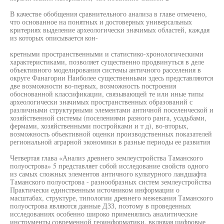
В качестве обобщения сравнительного анализа в главе отмечено,
что основанное на понятных и достоверных универсальных
критериях выделение археологически значимых областей, каждая
из которых описывается кон-
кретными пространственными и статистико-хронологическими
характеристиками, позволяет существенно продвинуться в деле
объективного моделирования системы античного расселения в
округе Фанагории Наиболее существенными здесь представляются
две возможности во-первых, возможность построения
обоснованной классификации, связывающей те или иные типы
археологически значимых пространственных образований с
различными структурными элементами античной поселенческой и
хозяйственной системы (поселениями разного ранга, усадьбами,
фермами, хозяйственными постройками и т д), во-вторых,
возможность объективной оценки производственных показателей
региональной аграрной экономики в разные периоды ее развития
Четвертая глава «Анализ древнего землеустройства Таманского
полуострова» 5 представляет собой исследование свойств одного
из самых сложных элементов античного культурного ландшафта
Таманского полуострова - разнообразных систем землеустройства
Практически единственным источником информации о
масштабах, структуре, типологии древнего межевания Таманского
полуострова являются данные ДЗЗ, поэтому в проведенных
исследованиях особенно широко применялись аналитические
инструменты современной геоинформатики, включая цифровые