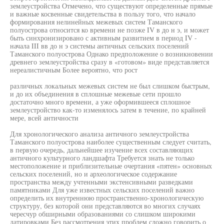
землеустройства Отмечено, что существуют определенные прямые
и важные косвенные свидетельства в пользу того, что начало
формирования нелинейных межевых систем Таманского
полуострова относится ко времени не позже IV в до н э, и может
быть синхронизировано с активным развитием в период IV -
начала III вв до н э системы античных сельских поселений
Таманского полуострова Однако предположение о возникновении
древнего землеустройства сразу в «готовом» виде представляется
нереалистичным Более вероятно, что рост
различных локальных межевых систем не был слишком быстрым,
и до их объединения в сплошные межевые сети прошло
достаточно много времени, а уже оформившееся сплошное
землеустройство как-то изменялось затем в течение, по крайней
мере, всей античности
Для хронологического анализа античного землеустройства
Таманского полуострова наиболее существенным следует считать,
в первую очередь, дальнейшее изучение всех составляющих
античного культурного ландшафта Требуется знать не только
местоположение и приблизительные очертания «пятен» основных
сельских поселений, но и археологическое содержание
пространства между учтенными экстенсивными разведками
памятниками Для уже известных сельских поселений важно
определить их внутреннюю пространственно-хронологическую
структуру, без которой они представляются во многих случаях
чересчур обширными образованиями со слишком широкими
датировками Без рассмотрения этих проблем сложно говорить о