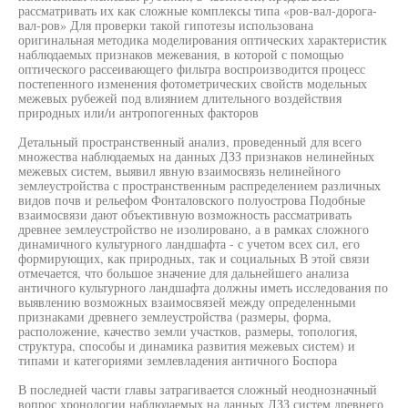
рассматривать их как сложные комплексы типа «ров-вал-дорога-
вал-ров» Для проверки такой гипотезы использована
оригинальная методика моделирования оптических характеристик
наблюдаемых признаков межевания, в которой с помощью
оптического рассеивающего фильтра воспроизводится процесс
постепенного изменения фотометрических свойств модельных
межевых рубежей под влиянием длительного воздействия
природных или/и антропогенных факторов
Детальный пространственный анализ, проведенный для всего
множества наблюдаемых на данных ДЗЗ признаков нелинейных
межевых систем, выявил явную взаимосвязь нелинейного
землеустройства с пространственным распределением различных
видов почв и рельефом Фонталовского полуострова Подобные
взаимосвязи дают объективную возможность рассматривать
древнее землеустройство не изолировано, а в рамках сложного
динамичного культурного ландшафта - с учетом всех сил, его
формирующих, как природных, так и социальных В этой связи
отмечается, что большое значение для дальнейшего анализа
античного культурного ландшафта должны иметь исследования по
выявлению возможных взаимосвязей между определенными
признаками древнего землеустройства (размеры, форма,
расположение, качество земли участков, размеры, топология,
структура, способы и динамика развития межевых систем) и
типами и категориями землевладения античного Боспора
В последней части главы затрагивается сложный неоднозначный
вопрос хронологии наблюдаемых на данных ДЗЗ систем древнего