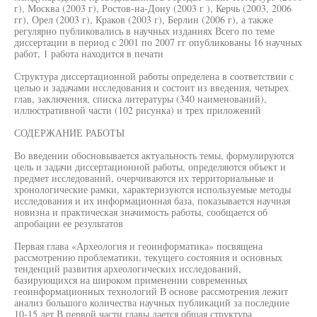
г), Москва (2003 г), Ростов-на-Дону (2003 г ), Керчь (2003, 2006
гг), Орел (2003 г), Краков (2003 г), Берлин (2006 г), а также
регулярно публиковались в научных изданиях Всего по теме
диссертации в период с 2001 по 2007 гг опубликованы 16 научных
работ, 1 работа находится в печати
Структура диссертационной работы определена в соответствии с
целью и задачами исследования и состоит из введения, четырех
глав, заключения, списка литературы (340 наименований),
иллюстративной части (102 рисунка) и трех приложений
СОДЕРЖАНИЕ РАБОТЫ
Во введении обосновывается актуальность темы, формулируются
цель и задачи диссертационной работы, определяются объект и
предмет исследований, очерчиваются их территориальные и
хронологические рамки, характеризуются используемые методы
исследования и их информационная база, показывается научная
новизна и практическая значимость работы, сообщается об
апробации ее результатов
Первая глава «Археология и геоинформатика» посвящена
рассмотрению проблематики, текущего состояния и основных
тенденций развития археологических исследований,
базирующихся на широком применении современных
геоинформационных технологий В основе рассмотрения лежит
анализ большого количества научных публикаций за последние
10-15 лет В первой части главы дается общая структура