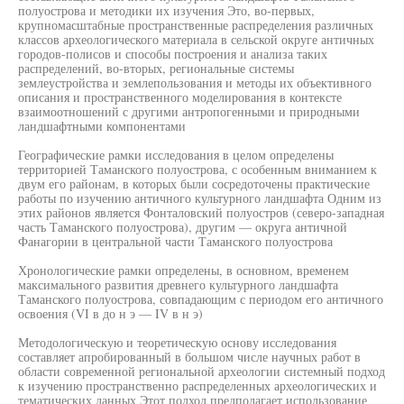
полуострова и методики их изучения Это, во-первых,
крупномасштабные пространственные распределения различных
классов археологического материала в сельской округе античных
городов-полисов и способы построения и анализа таких
распределений, во-вторых, региональные системы
землеустройства и землепользования и методы их объективного
описания и пространственного моделирования в контексте
взаимоотношений с другими антропогенными и природными
ландшафтными компонентами
Географические рамки исследования в целом определены
территорией Таманского полуострова, с особенным вниманием к
двум его районам, в которых были сосредоточены практические
работы по изучению античного культурного ландшафта Одним из
этих районов является Фонталовский полуостров (северо-западная
часть Таманского полуострова), другим — округа античной
Фанагории в центральной части Таманского полуострова
Хронологические рамки определены, в основном, временем
максимального развития древнего культурного ландшафта
Таманского полуострова, совпадающим с периодом его античного
освоения (VI в до н э — IV в н э)
Методологическую и теоретическую основу исследования
составляет апробированный в большом числе научных работ в
области современной региональной археологии системный подход
к изучению пространственно распределенных археологических и
тематических данных Этот подход предполагает использование