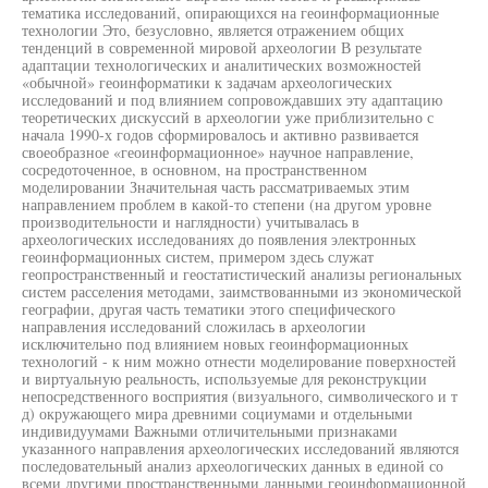
тематика исследований, опирающихся на геоинформационные
технологии Это, безусловно, является отражением общих
тенденций в современной мировой археологии В результате
адаптации технологических и аналитических возможностей
«обычной» геоинформатики к задачам археологических
исследований и под влиянием сопровождавших эту адаптацию
теоретических дискуссий в археологии уже приблизительно с
начала 1990-х годов сформировалось и активно развивается
своеобразное «геоинформационное» научное направление,
сосредоточенное, в основном, на пространственном
моделировании Значительная часть рассматриваемых этим
направлением проблем в какой-то степени (на другом уровне
производительности и наглядности) учитывалась в
археологических исследованиях до появления электронных
геоинформационных систем, примером здесь служат
геопространственный и геостатистический анализы региональных
систем расселения методами, заимствованными из экономической
географии, другая часть тематики этого специфического
направления исследований сложилась в археологии
исключительно под влиянием новых геоинформационных
технологий - к ним можно отнести моделирование поверхностей
и виртуальную реальность, используемые для реконструкции
непосредственного восприятия (визуального, символического и т
д) окружающего мира древними социумами и отдельными
индивидуумами Важными отличительными признаками
указанного направления археологических исследований являются
последовательный анализ археологических данных в единой со
всеми другими пространственными данными геоинформационной