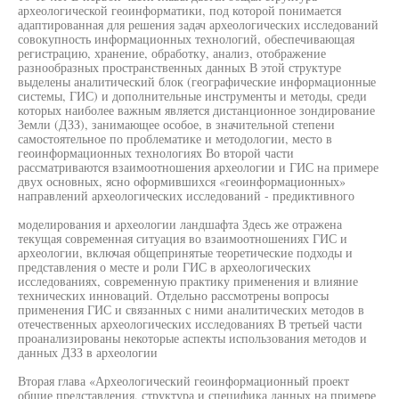
археологической геоинформатики, под которой понимается
адаптированная для решения задач археологических исследований
совокупность информационных технологий, обеспечивающая
регистрацию, хранение, обработку, анализ, отображение
разнообразных пространственных данных В этой структуре
выделены аналитический блок (географические информационные
системы, ГИС) и дополнительные инструменты и методы, среди
которых наиболее важным является дистанционное зондирование
Земли (ДЗЗ), занимающее особое, в значительной степени
самостоятельное по проблематике и методологии, место в
геоинформационных технологиях Во второй части
рассматриваются взаимоотношения археологии и ГИС на примере
двух основных, ясно оформившихся «геоинформационных»
направлений археологических исследований - предиктивного
моделирования и археологии ландшафта Здесь же отражена
текущая современная ситуация во взаимоотношениях ГИС и
археологии, включая общепринятые теоретические подходы и
представления о месте и роли ГИС в археологических
исследованиях, современную практику применения и влияние
технических инноваций. Отдельно рассмотрены вопросы
применения ГИС и связанных с ними аналитических методов в
отечественных археологических исследованиях В третьей части
проанализированы некоторые аспекты использования методов и
данных ДЗЗ в археологии
Вторая глава «Археологический геоинформационный проект
общие представления, структура и специфика данных на примере