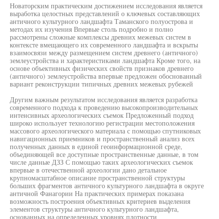
Новаторским практическим достижением исследования является
выработка целостных представлений о ключевых составляющих
античного культурного ландшафта Таманского полуострова и
методах их изучения Впервые столь подробно и полно
рассмотрены сложные комплексы древних межевых систем в
контексте вмещающего их современного ландшафта и вскрыты
взаимосвязи между размещением систем древнего (античного)
землеустройства и характеристиками ландшафта Кроме того, на
основе объективных физических свойств признаков древнего
(античного) землеустройства впервые предложен обоснованный
вариант реконструкции типичных древних межевых рубежей
Другим важным результатом исследования является разработка
современного подхода к проведению высокопроизводительных
интенсивных археологических съемок Предложенный подход
широко использует технологию регистрации местоположения
массового археологического материала с помощью спутниковых
навигационных приемников и пространственный анализ всех
полученных данных в единой геоинформационной среде,
объединяющей все доступные пространственные данные, в том
числе данные ДЗЗ С помощью таких археологических съемок
впервые в отечественной археологии дано детальное
крупномасштабное описание пространственной структуры
больших фрагментов античного культурного ландшафта в округе
античной Фанагории На практических примерах показана
возможность построения объективных критериев выделения
элементов структуры античного культурного ландшафта,
основанных на определенных уровнях плотности