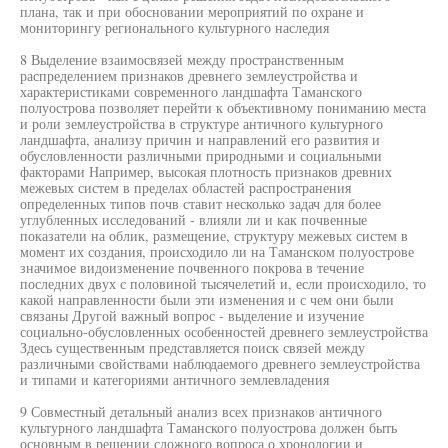
плана, так и при обосновании мероприятий по охране и
мониторингу регионального культурного наследия
8 Выделение взаимосвязей между пространственным
распределением признаков древнего землеустройства и
характеристиками современного ландшафта Таманского
полуострова позволяет перейти к объективному пониманию места
и роли землеустройства в структуре античного культурного
ландшафта, анализу причин и направлений его развития и
обусловленности различными природными и социальными
факторами Например, высокая плотность признаков древних
межевых систем в пределах областей распространения
определенных типов почв ставит несколько задач для более
углубленных исследований - влияли ли и как почвенные
показатели на облик, размещение, структуру межевых систем в
момент их создания, происходило ли на Таманском полуострове
значимое видоизменение почвенного покрова в течение
последних двух с половиной тысячелетий и, если происходило, то
какой направленности были эти изменения и с чем они были
связаны Другой важный вопрос - выделение и изучение
социально-обусловленных особенностей древнего землеустройства
Здесь существенным представляется поиск связей между
различными свойствами наблюдаемого древнего землеустройства
и типами и категориями античного землевладения
9 Совместный детальный анализ всех признаков античного
культурного ландшафта Таманского полуострова должен быть
основным в решении сложного вопроса о хронологии и