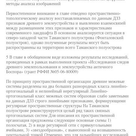
методы анализа изображений
Первостепенное внимание в главе отведено пространственно-
топологическому анализу восстанавливаемых по данным ДЗЗ
признаков древнего землеустройства и вьивлению взаимосвязей
между размещением этих признаков и характеристиками
современного ландшафта В основном анализируется ситуация в
северо-западной части Таманского полуострова (Фонталовский
полуостров), однако полученные результаты могут быть
распространены на территорию всего Таманского полуострова
5 В главе в обобщенном виде изложены результаты исследований,
проведенных в рамках выполнения проекта «Исследования следов
древнего землепользования и землеустройства античного
Боспора» (грант РФФИ №05-06-80009)
По принципу пространственной организации древние межевые
системы разделены на два больших разнородных класса линейно-
ортогональный и нелинейный нерегулярный Линейно-
ортогональный класс межевых систем образован слабо заметными
на данных ДЗЗ строго линейными признаками, формирующими
регулярные пространственные структуры На Таманском
полуострове реконструируется целый ряд таких связных
ортогональных систем Для описания их пространственной
организация предложены следующие основные схемы 1)
полосчатая, 2) в виде регулярной сети с прямоугольными
ячейками, 3) «звездообразная», с вынесенной на возвышенность
центральной точкой Отмечено, что для дальнейших исследований