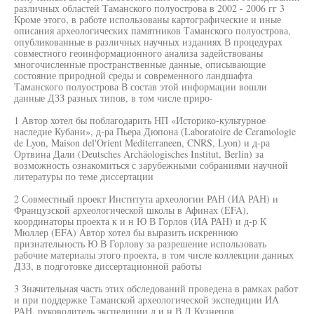
различных областей Таманского полуострова в 2002 - 2006 гг 3
Кроме этого, в работе использованы картографические и иные
описания археологических памятников Таманского полуострова,
опубликованные в различных научных изданиях В процедурах
совместного геоинформационного анализа задействованы
многочисленные пространственные данные, описывающие
состояние природной среды и современного ландшафта
Таманского полуострова В состав этой информации вошли
данные ДЗЗ разных типов, в том числе приро-
1 Автор хотел бы поблагодарить НП «Историко-культурное
наследие Кубани», д-ра Пьера Дюпона (Laboratoire de Ceramologie
de Lyon, Maison del'Orient Mediterraneen, CNRS, Lyon) и д-ра
Ортвина Дали (Deutsches Archäologisches Institut, Berlin) за
возможность ознакомиться с зарубежными собраниями научной
литературы по теме диссертации
2 Совместный проект Института археологии РАН (ИА РАН) и
Французской археологической школы в Афинах (EFA),
координаторы проекта к и н Ю В Горлов (ИА РАН) и д-р К
Мюллер (EFA) Автор хотел бы выразить искреннюю
признательность Ю В Горлову за разрешение использовать
рабочие материалы этого проекта, в том числе коллекции данных
ДЗЗ, в подготовке диссертационной работы
3 Значительная часть этих обследований проведена в рамках работ
и при поддержке Таманской археологической экспедиции ИА
РАН, руководитель экспедиции д и н В Д Кузнецов