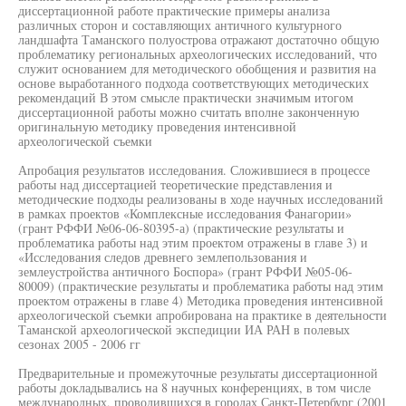
диссертационной работе практические примеры анализа
различных сторон и составляющих античного культурного
ландшафта Таманского полуострова отражают достаточно общую
проблематику региональных археологических исследований, что
служит основанием для методического обобщения и развития на
основе выработанного подхода соответствующих методических
рекомендаций В этом смысле практически значимым итогом
диссертационной работы можно считать вполне законченную
оригинальную методику проведения интенсивной
археологической съемки
Апробация результатов исследования. Сложившиеся в процессе
работы над диссертацией теоретические представления и
методические подходы реализованы в ходе научных исследований
в рамках проектов «Комплексные исследования Фанагории»
(грант РФФИ №06-06-80395-а) (практические результаты и
проблематика работы над этим проектом отражены в главе 3) и
«Исследования следов древнего землепользования и
землеустройства античного Боспора» (грант РФФИ №05-06-
80009) (практические результаты и проблематика работы над этим
проектом отражены в главе 4) Методика проведения интенсивной
археологической съемки апробирована на практике в деятельности
Таманской археологической экспедиции ИА РАН в полевых
сезонах 2005 - 2006 гг
Предварительные и промежуточные результаты диссертационной
работы докладывались на 8 научных конференциях, в том числе
международных, проводившихся в городах Санкт-Петербург (2001