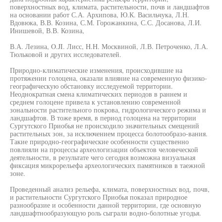
поверхностных вод, климата, растительности, почв и ландшафтов
на основании работ С.А. Архипова, Ю.К. Васильчука, Л.Н.
Вдовюка, В.В. Козина, С.М. Горожанкина, С.С. Досанова, Л.И.
Инишевой, В.В. Козина,
В.А. Лезина, O.JI. Лисс, H.H. Москвиной, Л.В. Петроченко, Л.А.
Тюльковой и других исследователей.
Природно-климатические изменения, происходившие на
протяжении голоцена, оказали влияние на современную физико-
географическую обстановку исследуемой территории.
Неоднократная смена климатических периодов в раннем и
среднем голоцене привела к установлению современной
зональности растительного покрова, гидрологического режима и
ландшафтов. В тоже время, в период голоцена на территории
Сургутского Приобья не происходило значительных смещений
растительных зон, за исключением процесса болотообразо-вания.
Такие природно-географические особенности существенно
повлияли на процессы археологизации объектов человеческой
деятельности, в результате чего сегодня возможна визуальная
фиксация микрорельефа археологических памятников в таежной
зоне.
Проведенный анализ рельефа, климата, поверхностных вод, почв,
и растительности Сургутского Приобья показал природное
разнообразие и особенности данной территории, где основную
ландшафтнообразующую роль сыграли водно-болотные угодья.