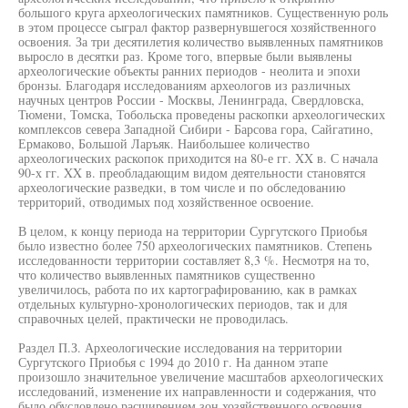
большого круга археологических памятников. Существенную роль
в этом процессе сыграл фактор развернувшегося хозяйственного
освоения. За три десятилетия количество выявленных памятников
выросло в десятки раз. Кроме того, впервые были выявлены
археологические объекты ранних периодов - неолита и эпохи
бронзы. Благодаря исследованиям археологов из различных
научных центров России - Москвы, Ленинграда, Свердловска,
Тюмени, Томска, Тобольска проведены раскопки археологических
комплексов севера Западной Сибири - Барсова гора, Сайгатино,
Ермаково, Большой Ларъяк. Наибольшее количество
археологических раскопок приходится на 80-е гг. XX в. С начала
90-х гг. XX в. преобладающим видом деятельности становятся
археологические разведки, в том числе и по обследованию
территорий, отводимых под хозяйственное освоение.
В целом, к концу периода на территории Сургутского Приобья
было известно более 750 археологических памятников. Степень
исследованности территории составляет 8,3 %. Несмотря на то,
что количество выявленных памятников существенно
увеличилось, работа по их картографированию, как в рамках
отдельных культурно-хронологических периодов, так и для
справочных целей, практически не проводилась.
Раздел П.З. Археологические исследования на территории
Сургутского Приобья с 1994 до 2010 г. На данном этапе
произошло значительное увеличение масштабов археологических
исследований, изменение их направленности и содержания, что
было обусловлено расширением зон хозяйственного освоения