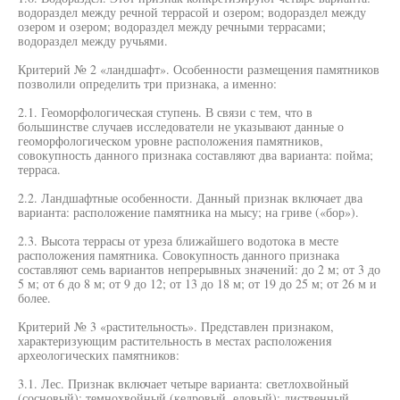
водораздел между речной террасой и озером; водораздел между
озером и озером; водораздел между речными террасами;
водораздел между ручьями.
Критерий № 2 «ландшафт». Особенности размещения памятников
позволили определить три признака, а именно:
2.1. Геоморфологическая ступень. В связи с тем, что в
большинстве случаев исследователи не указывают данные о
геоморфологическом уровне расположения памятников,
совокупность данного признака составляют два варианта: пойма;
терраса.
2.2. Ландшафтные особенности. Данный признак включает два
варианта: расположение памятника на мысу; на гриве («бор»).
2.3. Высота террасы от уреза ближайшего водотока в месте
расположения памятника. Совокупность данного признака
составляют семь вариантов непрерывных значений: до 2 м; от 3 до
5 м; от 6 до 8 м; от 9 до 12; от 13 до 18 м; от 19 до 25 м; от 26 м и
более.
Критерий № 3 «растительность». Представлен признаком,
характеризующим растительность в местах расположения
археологических памятников:
3.1. Лес. Признак включает четыре варианта: светлохвойный
(сосновый); темнохвойный (кедровый, еловый); лиственный