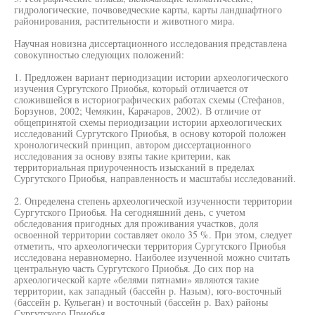
гидрологические, почвоведческие карты, карты ландшафтного
районирования, растительности и животного мира.
Научная новизна диссертационного исследования представлена
совокупностью следующих положений:
1. Предложен вариант периодизации истории археологического
изучения Сургутского Приобья, который отличается от
сложившейся в историографических работах схемы (Стефанов,
Борзунов, 2002; Чемякин, Карачаров, 2002). В отличие от
общепринятой схемы периодизации истории археологических
исследований Сургутского Приобья, в основу которой положен
хронологический принцип, автором диссертационного
исследования за основу взяты такие критерии, как
территориальная приуроченность изысканий в пределах
Сургутского Приобья, направленность и масштабы исследований.
2. Определена степень археологической изученности территории
Сургутского Приобья. На сегодняшний день, с учетом
обследования пригодных для проживания участков, доля
освоенной территории составляет около 35 %. При этом, следует
отметить, что археологически территория Сургутского Приобья
исследована неравномерно. Наиболее изученной можно считать
центральную часть Сургутского Приобья. До сих пор на
археологической карте «белями пятнами» являются такие
территории, как западный (бассейн р. Назым), юго-восточный
(бассейн р. Кульеган) и восточный (бассейн р. Вах) районы
Сургутского Приобья.