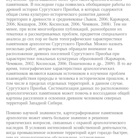
памятников. В последние годы появились обобщающие работы по
древней истории Сургутского Приобья, в которых содержится
общая схема культурно-исторического развития данной
территории в древности и средневековье (Зыков, 2006; Карачаров,
2006; Кокшаров, 2006; Косинская, 2006; Чемякин, 2008). Тем ни
менее, при всем многообразии публикаций, разнообразии их
тематики и рассматриваемых проблем, предметом специального
анализа до сих пор не были топографические характеристики
памятников археологии Сургутского Приобья. Можно назвать
несколько работ, авторы которых обращали внимание на
расположение древних поселений Сургутского Приобья при
характеристике локальных культурных образований (Карачаров,
Чемякин, 2002; Косинская, 2006; Пошехонова и др., 2009). В то же
время, топографические характеристики археологических
памятников являются важным источником в изучении проблем
взаимодействия природы и человека в историческом прошлом, в
том числе в пределах отдельных территорий, в данном случае,
Сургутского Приобья. Систематизация данных по расположению
археологических памятников может помочь в воссоздании общей
картины расселения и освоения древним человеком северных
территорий Западной Сибири.
Помимо научной значимости, картографирование памятников
археологии может иметь большое значение в решении
практических вопросов, связанных с охраной археологического
наследия. В условиях интенсивной хозяйственной деятельности,
когда промышленное освоение территорий идет гораздо быстрее,
чем их археологическое обследование, установление