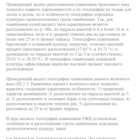
Проведенный анализ расположения памятников бронзового века
позволил выявить закономерности в их топографии не только для
эпохи в целом, но и особенности топографии отдельных
культурно-хронологических групп памятников. Так, для
памятников кульёганского типа характерным является
расположение на р. Обь, на террасах высотой 6-8 и более 26 м, в
темнохвойных лесах и в среднем течении рек на расстоянии не
более чем 25 м от бровки террасы. Топографию памятников
барсовской и атлымской культур, напротив, отличает высокий
процент приозерного расположения (17,65 % и 10,71 %) и
размещение на террасах высотой от 3 до 5 м (соответственно,
29,41 % и 39,29 %). В топографии памятников атлымской
культуры зафиксирован наиболее высокий процент мысового
расположения.
Проведенный анализ топографии памятников раннего железного
века (Ш.2.3. Памятники раннего железного века) позволил
выделить следующие характерные особенности: 1) приречный
характер размещения; 2) расположение на террасах высотой до 5
м; 3) расположение в сосновых борах и на супесчаных почвах; 4)
расположение в нижнем течении рек; 5) расположение на
расстоянии до 25 м от бровки террасы.
В ходе анализа топографии памятников РЖВ установлены
особенности в расположении групп памятников отдельных
археологических культур, таких
как белоярская, калинкинская и кулайская. Это позволило