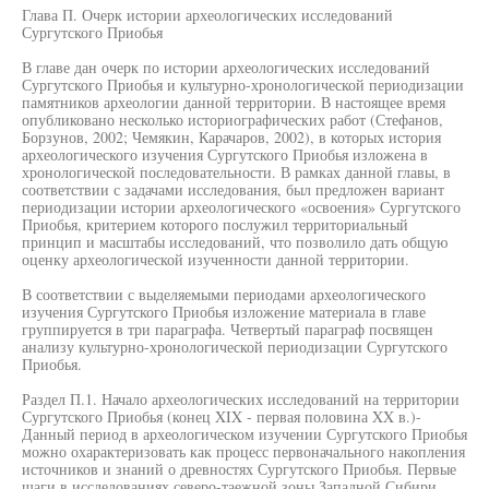
Глава П. Очерк истории археологических исследований
Сургутского Приобья
В главе дан очерк по истории археологических исследований
Сургутского Приобья и культурно-хронологической периодизации
памятников археологии данной территории. В настоящее время
опубликовано несколько историографических работ (Стефанов,
Борзунов, 2002; Чемякин, Карачаров, 2002), в которых история
археологического изучения Сургутского Приобья изложена в
хронологической последовательности. В рамках данной главы, в
соответствии с задачами исследования, был предложен вариант
периодизации истории археологического «освоения» Сургутского
Приобья, критерием которого послужил территориальный
принцип и масштабы исследований, что позволило дать общую
оценку археологической изученности данной территории.
В соответствии с выделяемыми периодами археологического
изучения Сургутского Приобья изложение материала в главе
группируется в три параграфа. Четвертый параграф посвящен
анализу культурно-хронологической периодизации Сургутского
Приобья.
Раздел П.1. Начало археологических исследований на территории
Сургутского Приобья (конец XIX - первая половина XX в.)-
Данный период в археологическом изучении Сургутского Приобья
можно охарактеризовать как процесс первоначального накопления
источников и знаний о древностях Сургутского Приобья. Первые
шаги в исследованиях северо-таежной зоны Западной Сибири