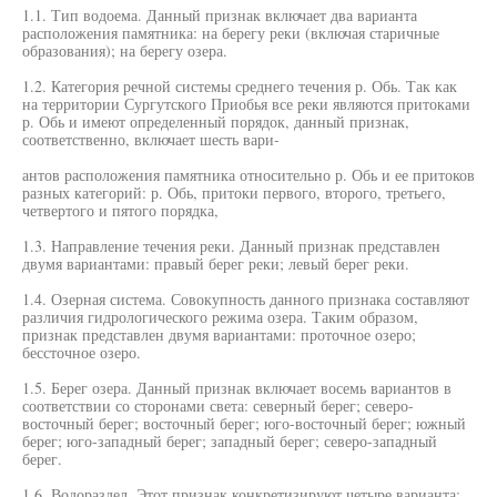
1.1. Тип водоема. Данный признак включает два варианта
расположения памятника: на берегу реки (включая старичные
образования); на берегу озера.
1.2. Категория речной системы среднего течения р. Обь. Так как
на территории Сургутского Приобья все реки являются притоками
р. Обь и имеют определенный порядок, данный признак,
соответственно, включает шесть вари-
антов расположения памятника относительно р. Обь и ее притоков
разных категорий: р. Обь, притоки первого, второго, третьего,
четвертого и пятого порядка,
1.3. Направление течения реки. Данный признак представлен
двумя вариантами: правый берег реки; левый берег реки.
1.4. Озерная система. Совокупность данного признака составляют
различия гидрологического режима озера. Таким образом,
признак представлен двумя вариантами: проточное озеро;
бессточное озеро.
1.5. Берег озера. Данный признак включает восемь вариантов в
соответствии со сторонами света: северный берег; северо-
восточный берег; восточный берег; юго-восточный берег; южный
берег; юго-западный берег; западный берег; северо-западный
берег.
1.6. Водораздел. Этот признак конкретизируют четыре варианта: