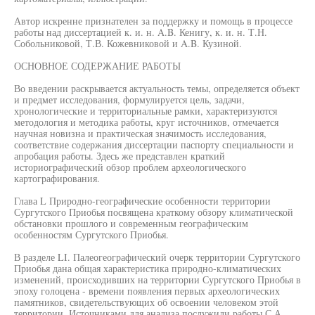
Автор искренне признателен за поддержку и помощь в процессе
работы над диссертацией к. и. н. A.B. Кенигу, к. и. н. Т.Н.
Собольниковой, Т.В. Кожевниковой и A.B. Кузиной.
ОСНОВНОЕ СОДЕРЖАНИЕ РАБОТЫ
Во введении раскрывается актуальность темы, определяется объект
и предмет исследования, формулируется цель, задачи,
хронологические и территориальные рамки, характеризуются
методология и методика работы, круг источников, отмечается
научная новизна и практическая значимость исследования,
соответствие содержания диссертации паспорту специальности и
апробация работы. Здесь же представлен краткий
историографический обзор проблем археологического
картографирования.
Глава L Природно-географические особенности территории
Сургутского Приобья посвящена краткому обзору климатической
обстановки прошлого и современным географическим
особенностям Сургутского Приобья.
В разделе LI. Палеогеографический очерк территории Сургутского
Приобья дана общая характеристика природно-климатических
изменений, происходивших на территории Сургутского Приобья в
эпоху голоцена - времени появления первых археологических
памятников, свидетельствующих об освоении человеком этой
территории. Источниками для анализа послужили работы С.А.