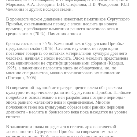
Морозова, A.A. Погодина, В.И. Стефанова, Н.В. Федоровой, Ю.П.
Чемякина и других исследователей.
В хронологическом диапазоне известных памятников Сургутского
Приобья, охватывающем период с эпохи неолита до нового
времени, преобладают памятники раннего железного века и
средневековья (70 %). Памятники эпохи
бронзы составляют 35 %. Каменный век в Сургутском Приобье
представлен слабо (10 %). Степень изученности территории
позволяет говорить об остатках материальной культуры древнего
человека, начиная с эпохи неолита. Эпоха мезолита представлена
пока единичными не стратифицированными сборами (Кардаш,
1995), а памятники палеолита здесь не обнаружены, но, по
мнению специалистов, можно прогнозировать их выявление
(Погодин, 2006).
В современной научной литературе представлена общая схема
культурно-исторического развития Сургутского Приобья. Наиболее
подробно и основательно в ней разработаны поздние периоды -
эпоха раннего железного века и средневековье. Многие
положения генезиса культурных образований ранних периодов
древности - неолита и бронзового века пока находятся на уровне
гипотез.
В заключении главы определяется степень археологической
«освоенности» Сургутского Приобья на современном этапе,
которая достигает 35 %, выделяются особенности развития