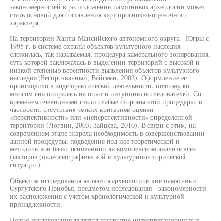
закономерностей в расположении памятников археологии может
стать основой для составления карт прогнозно-оценочного
характера.
На территории Ханты-Мансийского автономного округа - Югры с
1995 г. в системе охраны объектов культурного наследия
сложилась, так называемая, процедура камерального зонирования,
суть которой заключалась в выделении территорий с высокой и
низкой степенью вероятности выявления объектов культурного
наследия (Беспрозванный, Вайсман, 2002). Оформление ее
происходило в ходе практической деятельности, поэтому во
многом она опиралась на опыт и интуицию исследователей. Со
временем очевидными стали слабые стороны этой процедуры, в
частности, отсутствие четких критериев оценки
«перспективности» или «неперспективности» определенной
территории (Логвин, 2003; Зайцева, 2010). В связи с этим, на
современном этапе назрела необходимость в совершенствовании
данной процедуры, подведение под нее теоретической и
методической базы, основанной на комплексном анализе всех
факторов (палеогеографической и культурно-исторической
ситуации).
Объектом исследования являются археологические памятники
Сургутского Приобья, предметом исследования - закономерности
их расположения с учетом хронологической и культурной
принадлежности.
Целью исследования является раскрытие интерпретационных и