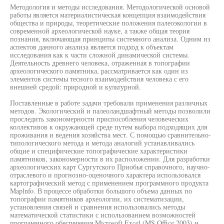
Методология и методы исследования. Методологической основой
работы является материалистическая концепция взаимодействия
общества и природы, теоретические положения палеоэкологии в
современной археологической науке, а также общая теория
познания, включающая принципы системного анализа. Одним из
аспектов данного анализа является подход к объектам
исследования как к части сложной динамической системы.
Деятельность древнего человека, отраженная в топографии
археологического памятника, рассматривается как один из
элементов системы тесного взаимодействия человека с его
внешней средой: природной и культурной.
Поставленные в работе задачи требовали применения различных
методов. Экологический и палеоландшафтный методы позволили
проследить закономерности приспособления человеческих
коллективов к окружающей среде путем выбора подходящих для
проживания и ведения хозяйства мест. С помощью сравнительно-
типологического метода и метода аналогий устанавливались
общие и специфические топографические характеристики
памятников, закономерности в их расположении. Для разработки
археологических карт Сургутского Приобья справочного, научно-
отраслевого и прогнозно-оценочного характера использовался
картографический метод с применением программного продукта
Maplnfo. В процессе обработки большого объема данных по
топографии памятников археологии, их систематизации,
установления связей и сравнения использовались методы
математической статистики с использованием возможностей
программного обеспечения Microsoft Excel (MS Office 2003) и