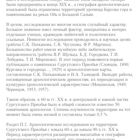
были предприняты в конце XIX в., а география археологических
изысканий была ограничена территорией урочища Барсова гора и
памятниками на реках Обь и Большой Салым.
В целом, исследования во многом носили случайный характер.
Большое значение имел личный фактор, инициатива и интерес
отдельных ученых, краеведов-любителей и политических
ссыльных. Немногие исследования проводились в научных целях
(работы С.К. Патканова, С.К. Чугунова, Ф.Р. Мартина).
Большинство работ имели музейную либо любительскую
направленность (работы JI.P. Шульца, Б.Д. Городкова, Г.И.
Лебедева, Т.И. Миронова). В этот период появляются первые
публикации о памятниках Сургутского Приобья (Словцов, 1890;
Курганы и городища..., 1929) и археологические карты,
составленные С.К. Паткановым и И.А. Талицкой. Выходят работы,
посвященные археологическим древностям, их периодизации и
культурно-хронологической характеристике (Мошинская, 1949;
Чернецов, 1953; 1957).
Таким образом, к 60-м гг. XX в. в центральной и южной частях
Сургутского Приобья было в общей сложности известно 50
памятников археологии. Степень изученности территории на тот
момент была очень низкой и составляла только 0,5 %.
Раздел П.2. Археологические исследования на территории
Сургутского Приобья с начала 60-х до начала 90-х гг. XX в.
Период характеризуется расширением масштабов и географии
археологических исследований, что привело к открытию