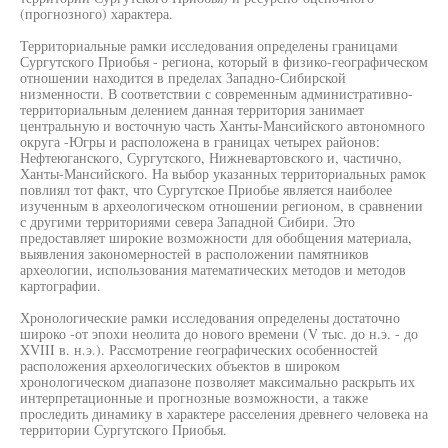
(прогнозного) характера.
Территориальные рамки исследования определены границами
Сургутского Приобья - региона, который в физико-географическом
отношении находится в пределах Западно-Сибирской
низменности. В соответствии с современным административно-
территориальным делением данная территория занимает
центральную и восточную часть Ханты-Мансийского автономного
округа -Югры и расположена в границах четырех районов:
Нефтеюганского, Сургутского, Нижневартовского и, частично,
Ханты-Мансийского. На выбор указанных территориальных рамок
повлиял тот факт, что Сургутское Приобье является наиболее
изученным в археологическом отношении регионом, в сравнении
с другими территориями севера Западной Сибири. Это
предоставляет широкие возможности для обобщения материала,
выявления закономерностей в расположении памятников
археологии, использования математических методов и методов
картографии.
Хронологические рамки исследования определены достаточно
широко -от эпохи неолита до нового времени (V тыс. до н.э. - до
XVIII в. н.э.). Рассмотрение географических особенностей
расположения археологических объектов в широком
хронологическом диапазоне позволяет максимально раскрыть их
интерпретационные и прогнозные возможности, а также
проследить динамику в характере расселения древнего человека на
территории Сургутского Приобья.