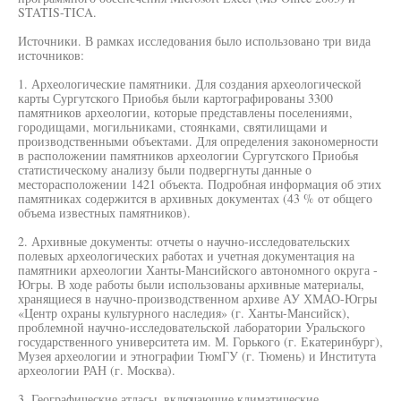
STATIS-TICA.
Источники. В рамках исследования было использовано три вида
источников:
1. Археологические памятники. Для создания археологической
карты Сургутского Приобья были картографированы 3300
памятников археологии, которые представлены поселениями,
городищами, могильниками, стоянками, святилищами и
производственными объектами. Для определения закономерности
в расположении памятников археологии Сургутского Приобья
статистическому анализу были подвергнуты данные о
месторасположении 1421 объекта. Подробная информация об этих
памятниках содержится в архивных документах (43 % от общего
объема известных памятников).
2. Архивные документы: отчеты о научно-исследовательских
полевых археологических работах и учетная документация на
памятники археологии Ханты-Мансийского автономного округа -
Югры. В ходе работы были использованы архивные материалы,
хранящиеся в научно-производственном архиве АУ ХМАО-Югры
«Центр охраны культурного наследия» (г. Ханты-Мансийск),
проблемной научно-исследовательской лаборатории Уральского
государственного университета им. М. Горького (г. Екатеринбург),
Музея археологии и этнографии ТюмГУ (г. Тюмень) и Института
археологии РАН (г. Москва).
3. Географические атласы, включающие климатические,