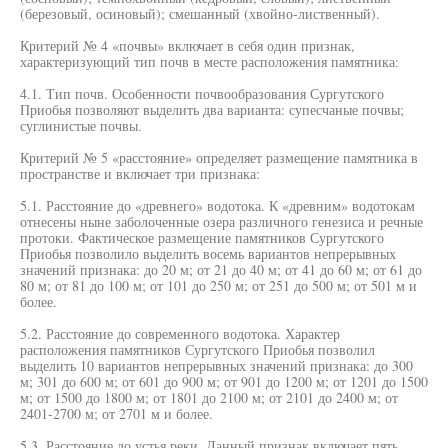
(березовый, осиновый); смешанный (хвойно-лиственный).
Критерий № 4 «почвы» включает в себя один признак,
характеризующий тип почв в месте расположения памятника:
4.1. Тип почв. Особенности почвообразования Сургутского
Приобья позволяют выделить два варианта: супесчаные почвы;
суглинистые почвы.
Критерий № 5 «расстояние» определяет размещение памятника в
пространстве и включает три признака:
5.1. Расстояние до «древнего» водотока. К «древним» водотокам
отнесены ныне заболоченные озера различного генезиса и речные
протоки. Фактическое размещение памятников Сургутского
Приобья позволило выделить восемь вариантов непрерывных
значений признака: до 20 м; от 21 до 40 м; от 41 до 60 м; от 61 до
80 м; от 81 до 100 м; от 101 до 250 м; от 251 до 500 м; от 501 м и
более.
5.2. Расстояние до современного водотока. Характер
расположения памятников Сургутского Приобья позволил
выделить 10 вариантов непрерывных значений признака: до 300
м; 301 до 600 м; от 601 до 900 м; от 901 до 1200 м; от 1201 до 1500
м; от 1500 до 1800 м; от 1801 до 2100 м; от 2101 до 2400 м; от
2401-2700 м; от 2701 м и более.
5.3. Расстояние до устья реки. Данный признак включает пять