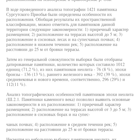
В ходе проведенного анализа топографии 1421 памятника
Сургутского Приобья были определены особенности их
расположения. Обобщая результаты их пространственной
классификации, можно отметить для памятников данной
территории следующие закономерности: 1) приречный характер
размещения; 2) расположение на террасах высотой до 5 м; 3)
расположение в сосновых лесах и на супесчаных почвах; 4)
расположение в нижнем течении рек; 5) расположение на
расстоянии до 25 м от бровки террасы.
Затем из генеральной совокупности выборки были отобраны
датированные памятники, количество которых составило 1012
единиц (71,2 %), из них памятников неолита - 76 (8 %), эпохи
бронзы - 136 (13 %), раннего железного века - 392 (39 %), эпохи
средневековья и нового времени, соответственно, 296 (29%) и
112(11 %).
Анализ топографических особенностей памятников эпохи неолита
(Ш.2.1. Памятники каменного века) позволил выявить основные
закономерности в их расположении: 1) приречный характер
размещения; 2) расположение на террасах высотой от 3 до 5 м; 3)
расположение в сосновых борах и на супес-
чаных почвах; 4) расположение в среднем течении рек; 5)
расположение на расстоянии до 25 м от бровки террасы.
Несмотря на небольшую выборку памятников неолита, их