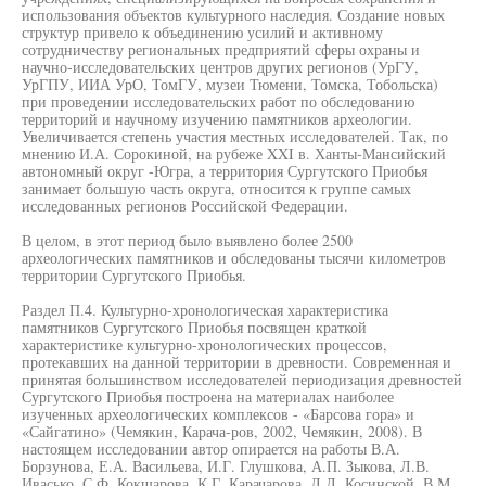
использования объектов культурного наследия. Создание новых
структур привело к объединению усилий и активному
сотрудничеству региональных предприятий сферы охраны и
научно-исследовательских центров других регионов (УрГУ,
УрГПУ, ИИА УрО, ТомГУ, музеи Тюмени, Томска, Тобольска)
при проведении исследовательских работ по обследованию
территорий и научному изучению памятников археологии.
Увеличивается степень участия местных исследователей. Так, по
мнению И.А. Сорокиной, на рубеже XXI в. Ханты-Мансийский
автономный округ -Югра, а территория Сургутского Приобья
занимает большую часть округа, относится к группе самых
исследованных регионов Российской Федерации.
В целом, в этот период было выявлено более 2500
археологических памятников и обследованы тысячи километров
территории Сургутского Приобья.
Раздел П.4. Культурно-хронологическая характеристика
памятников Сургутского Приобья посвящен краткой
характеристике культурно-хронологических процессов,
протекавших на данной территории в древности. Современная и
принятая большинством исследователей периодизация древностей
Сургутского Приобья построена на материалах наиболее
изученных археологических комплексов - «Барсова гора» и
«Сайгатино» (Чемякин, Карача-ров, 2002, Чемякин, 2008). В
настоящем исследовании автор опирается на работы В.А.
Борзунова, Е.А. Васильева, И.Г. Глушкова, А.П. Зыкова, Л.В.
Ивасько, С.Ф. Кокшарова, К.Г. Карачарова, Л.Л. Косинской, В.М.