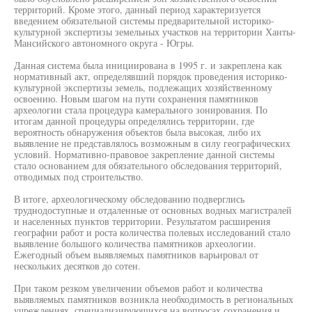
территорий. Кроме этого, данный период характеризуется
введением обязательной системы предварительной историко-
культурной экспертизы земельных участков на территории Ханты-
Мансийского автономного округа - Югры.
Данная система была инициирована в 1995 г. и закреплена как
нормативный акт, определявший порядок проведения историко-
культурной экспертизы земель, подлежащих хозяйственному
освоению. Новым шагом на пути сохранения памятников
археологии стала процедура камерального зонирования. По
итогам данной процедуры определялись территории, где
вероятность обнаружения объектов была высокая, либо их
выявление не представлялось возможным в силу географических
условий. Нормативно-правовое закрепление данной системы
стало основанием для обязательного обследования территорий,
отводимых под строительство.
В итоге, археологическому обследованию подверглись
труднодоступные и отдаленные от основных водных магистралей
и населенных пунктов территории. Результатом расширения
географии работ и роста количества полевых исследований стало
выявление большого количества памятников археологии.
Ежегодный объем выявляемых памятников варьировал от
нескольких десятков до сотен.
При таком резком увеличении объемов работ и количества
выявляемых памятников возникла необходимость в региональных
учреждениях, специализирующихся на вопросах сохранения и