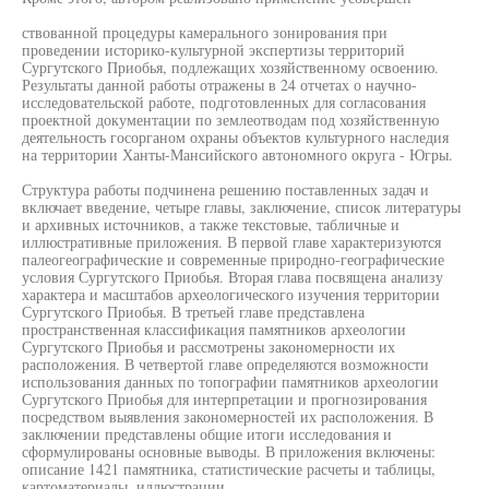
ствованной процедуры камерального зонирования при
проведении историко-культурной экспертизы территорий
Сургутского Приобья, подлежащих хозяйственному освоению.
Результаты данной работы отражены в 24 отчетах о научно-
исследовательской работе, подготовленных для согласования
проектной документации по землеотводам под хозяйственную
деятельность госорганом охраны объектов культурного наследия
на территории Ханты-Мансийского автономного округа - Югры.
Структура работы подчинена решению поставленных задач и
включает введение, четыре главы, заключение, список литературы
и архивных источников, а также текстовые, табличные и
иллюстративные приложения. В первой главе характеризуются
палеогеографические и современные природно-географические
условия Сургутского Приобья. Вторая глава посвящена анализу
характера и масштабов археологического изучения территории
Сургутского Приобья. В третьей главе представлена
пространственная классификация памятников археологии
Сургутского Приобья и рассмотрены закономерности их
расположения. В четвертой главе определяются возможности
использования данных по топографии памятников археологии
Сургутского Приобья для интерпретации и прогнозирования
посредством выявления закономерностей их расположения. В
заключении представлены общие итоги исследования и
сформулированы основные выводы. В приложения включены:
описание 1421 памятника, статистические расчеты и таблицы,
картоматериалы, иллюстрации.