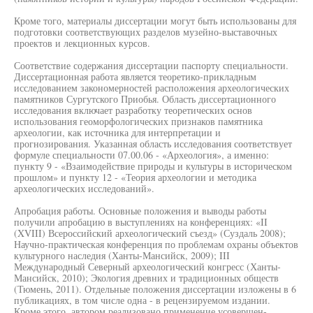
Кроме того, материалы диссертации могут быть использованы для
подготовки соответствующих разделов музейно-выставочных
проектов и лекционных курсов.
Соответствие содержания диссертации паспорту специальности.
Диссертационная работа является теоретико-прикладным
исследованием закономерностей расположения археологических
памятников Сургутского Приобья. Область диссертационного
исследования включает разработку теоретических основ
использования геоморфологических признаков памятника
археологии, как источника для интерпретации и
прогнозирования. Указанная область исследования соответствует
формуле специальности 07.00.06 - «Археология», а именно:
пункту 9 - «Взаимодействие природы и культуры в историческом
прошлом» и пункту 12 - «Теория археологии и методика
археологических исследований».
Апробация работы. Основные положения и выводы работы
получили апробацию в выступлениях на конференциях: «II
(XVIII) Всероссийский археологический съезд» (Суздаль 2008);
Научно-практическая конференция по проблемам охраны объектов
культурного наследия (Ханты-Мансийск, 2009); III
Международный Северный археологический конгресс (Ханты-
Мансийск, 2010); Экология древних и традиционных обществ
(Тюмень, 2011). Отдельные положения диссертации изложены в 6
публикациях, в том числе одна - в рецензируемом издании.
Кроме этого, автором реализовано применение усовершен-