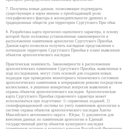
7. Получены новые данные, позволяющие подтвердить
существующее в науке мнение о преобладающей роли
географического фактора в жизнедеятельности древних и
традиционных обществ для территории Сургутского При-обья.
8. Разработана карта прогнозно-оценочного характера, в основу
которой были положены установленные закономерности в
расположении памятников археологии Сургутского Приобья.
Данная карта позволила получить наглядные представления о
потенциале территории Сургутского Приобья в плане выявления
объектов археологического наследия.
Практическая значимость. Закономерности в расположении
археологических памятников Сургутского Приобья, выявленные в
ходе исследования, могут стать основой для создания новых
подходов при проведении мониторинга технического состояния
археологических памятников в непрерывном режиме посредством
космосъемки, в решении конкретных вопросов выявления и
охраны объектов археологического наследия. Археологическая
карта Сургутского Приобья справочного характера может
использоваться при подготовке: 1) справочных изданий; 2)
геоинформационной системы по учету памятников археологии в
системе охраны объектов археологического наследия Ханты-
Мансийского автономного округа - Югры; 3) документов для
внесения данных по памятникам археологии в Единый
государственный реестр объектов культурного наследия
(памятников истории и культуры) народов Российской Федерации.