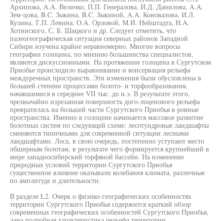
Архипова, A.A. Величко, П.П. Генералова, И.Д. Данилова, A.A.
Зем-цова, B.C. Зыкина, B.C. Зыкиной, A.A. Коновалова, И.Л.
Кузина, Т.П. Левина, O.A. Орловой, М.И. Нейштадта, H.A.
Хотинского, С. Б. Шацкого и др. Следует отметить, что
палеогеографическая ситуация северных районов Западной
Сибири изучена крайне неравномерно. Многие вопросы
географии голоцена, по мнению большинства специалистов,
являются дискуссионными. На протяжении голоцена в Сургутском
Приобье происходило выравнивание и консервация рельефа
междуречных пространств. Эти изменения были обусловлены в
большей степени процессами болото- и торфообразования,
начавшимися в середине VII тыс. до н.э. В результате этого,
чрезвычайно изрезанная поверхность дого-лоценового рельефа
превратилась на большей части Сургутского Приобья в ровные
пространства. Именно в голоцене начинается массовое развитие
болотных систем по следующей схеме: лесотундровые ландшафты
сменяются типичными для современной ситуации лесными
ландшафтами. Леса, в свою очередь, постепенно уступают место
обширным болотам, в результате чего формируется крупнейший в
мире западносибирский торфяной бассейн. На изменение
природных условий территории Сургутского Приобья
существенное влияние оказывали колебания климата, различные
по амплитуде и длительности.
В разделе L2. Очерк о физико-географических особенностях
территории Сургутского Приобья содержится краткий обзор
современных географических особенностей Сургутского Приобья,
дана подробная характеристика рельефа территории,