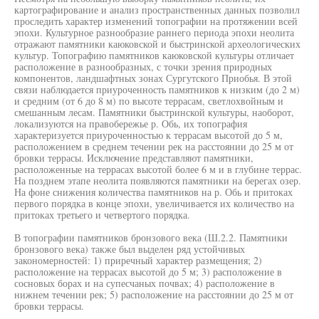
картографирование и анализ пространственных данных позволил
проследить характер изменений топографии на протяжении всей
эпохи. Культурное разнообразие раннего периода эпохи неолита
отражают памятники каюковской и быстринской археологических
культур. Топографию памятников каюковской культуры отличает
расположение в разнообразных, с точки зрения природных
компонентов, ландшафтных зонах Сургутского Приобья. В этой
связи наблюдается приуроченность памятников к низким (до 2 м)
и средним (от 6 до 8 м) по высоте террасам, светлохвойным и
смешанным лесам. Памятники быстринской культуры, наоборот,
локализуются на правобережье р. Обь, их топография
характеризуется приуроченностью к террасам высотой до 5 м,
расположением в среднем течении рек на расстоянии до 25 м от
бровки террасы. Исключение представляют памятники,
расположенные на террасах высотой более 6 м и в глубине террас.
На позднем этапе неолита появляются памятники на берегах озер.
На фоне снижения количества памятников на р. Обь и притоках
первого порядка в конце эпохи, увеличивается их количество на
притоках третьего и четвертого порядка.
В топографии памятников бронзового века (Ш.2.2. Памятники
бронзового века) также был выделен ряд устойчивых
закономерностей: 1) приречный характер размещения; 2)
расположение на террасах высотой до 5 м; 3) расположение в
сосновых борах и на супесчаных почвах; 4) расположение в
нижнем течении рек; 5) расположение на расстоянии до 25 м от
бровки террасы.