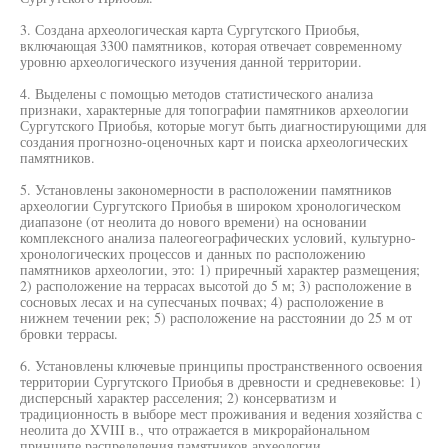
3. Создана археологическая карта Сургутского Приобья,
включающая 3300 памятников, которая отвечает современному
уровню археологического изучения данной территории.
4. Выделены с помощью методов статистического анализа
признаки, характерные для топографии памятников археологии
Сургутского Приобья, которые могут быть диагностирующими для
создания прогнозно-оценочных карт и поиска археологических
памятников.
5. Установлены закономерности в расположении памятников
археологии Сургутского Приобья в широком хронологическом
диапазоне (от неолита до нового времени) на основании
комплексного анализа палеогеографических условий, культурно-
хронологических процессов и данных по расположению
памятников археологии, это: 1) приречный характер размещения;
2) расположение на террасах высотой до 5 м; 3) расположение в
сосновых лесах и на супесчаных почвах; 4) расположение в
нижнем течении рек; 5) расположение на расстоянии до 25 м от
бровки террасы.
6. Установлены ключевые принципы пространственного освоения
территории Сургутского Приобья в древности и средневековье: 1)
дисперсный характер расселения; 2) консерватизм и
традиционность в выборе мест проживания и ведения хозяйства с
неолита до XVIII в., что отражается в микрорайональном
принципе распределения памятников археологии.