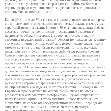
условий в силу затянувшейся гражданской войны на Востоке
страны, разрухи и усиливавшегося идеологического диктата со
стороны большевистской власти.
Конец 20-х - начало 30-х гг. стали годами решительного поворота
к окончательной «советизации» исторической науки, в т.ч. русско-
еврейской историографии. И хотя в 30-е гг. еще выходили работы,
весьма, впрочем, тенденциозные, посвященные различным
периодам еврейской истории32, говорить о существовании
серьезных исследований в данной области не приходится. К концу
этого десятилетия научные еврейские исторические школы, как и
многие другие в стране, были разгромлены, многие их яркие
представители либо эмигрировали, либо были репрессированы.
Самым популярным «еврейским» сюжетом, разрабатываемым в
эти годы, главным образом, партийными публицистами, стал
проект земледельческого переселения евреев из «черты
оседлости».33 При этом никогда не упоминалось о существовании
дореволюционного периода истории дальневосточного еврейства.
Дальний Восток рассматривался как территория, на которой евреи
прежде не проживали. Однако по мере утраты интереса
руководства страны к Еврейской автономной области, во многом
не оправдавшей его надежд, и эта тема постепенно сходит на нет.
Еврейская проблематика на многие годы исчезла из числа
разрабатываемых советской исторической наукой направлений
исследований. Причины этого явления широко известны. Это —
антисемитизм советской государственной политики, периодами
открытый (как в конце 40-х - начале 50-х гг.), периодами
прикрытый прокламируемыми декларациями об