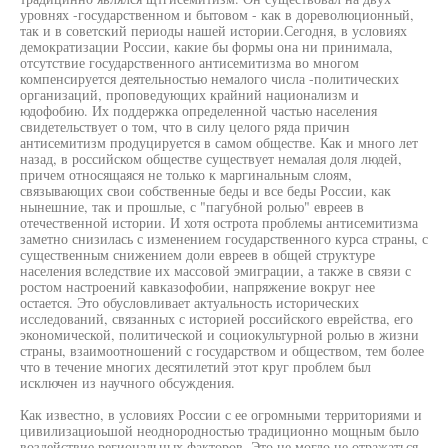
уровнях -государственном и бытовом - как в дореволюционный,
так и в советский периоды нашей истории.Сегодня, в условиях
демократизации России, какие бы формы она ни принимала,
отсутствие государственного антисемитизма во многом
компенсируется деятельностью немалого числа -политических
организаций, проповедующих крайний национализм и
юдофобию. Их поддержка определенной частью населения
свидетельствует о том, что в силу целого ряда причин
антисемитизм продуцируется в самом обществе. Как и много лет
назад, в российском обществе существует немалая доля людей,
причем относящаяся не только к маргинальным слоям,
связывающих свои собственные беды и все беды России, как
нынешние, так и прошлые, с "пагубной ролью" евреев в
отечественной истории. И хотя острота проблемы антисемитизма
заметно снизилась с изменением государственного курса страны, с
существенным снижением доли евреев в общей структуре
населения вследствие их массовой эмиграции, а также в связи с
ростом настроений кавказофобии, напряжение вокруг нее
остается. Это обусловливает актуальность исторических
исследований, связанных с историей российского еврейства, его
экономической, политической и социокультурной ролью в жизни
страны, взаимоотношений с государством и обществом, тем более
что в течение многих десятилетий этот круг проблем был
исключен из научного обсуждения.
Как известно, в условиях России с ее огромными территориями и
цивилизациоьшой неоднородностью традиционно мощным было
воздействие региональных факторов. Это не могло не отражаться