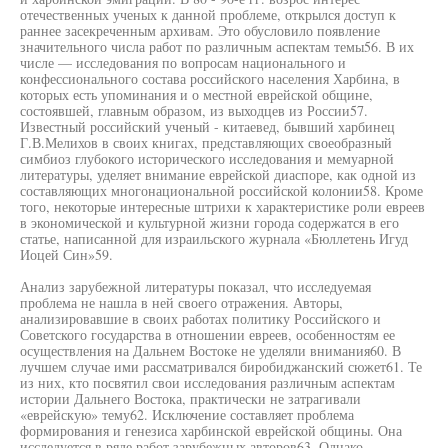
отечественных ученых к данной проблеме, открылся доступ к
раннее засекреченным архивам. Это обусловило появление
значительного числа работ по различным аспектам темы56. В их
числе — исследования по вопросам национального и
конфессионального состава российского населения Харбина, в
которых есть упоминания и о местной еврейской общине,
состоявшей, главным образом, из выходцев из России57.
Известный российский ученый - китаевед, бывший харбинец
Г.В.Мелихов в своих книгах, представляющих своеобразный
симбиоз глубокого исторического исследования и мемуарной
литературы, уделяет внимание еврейской диаспоре, как одной из
составляющих многонациональной российской колонии58. Кроме
того, некоторые интересные штрихи к характеристике роли евреев
в экономической и культурной жизни города содержатся в его
статье, написанной для израильского журнала «Бюллетень Игуд
Иоцей Син»59.
Анализ зарубежной литературы показал, что исследуемая
проблема не нашла в ней своего отражения. Авторы,
анализировавшие в своих работах политику Российского и
Советского государства в отношении евреев, особенностям ее
осуществления на Дальнем Востоке не уделяли внимания60. В
лучшем случае ими рассматривался биробиджанский сюжет61. Те
из них, кто посвятил свои исследования различным аспектам
истории Дальнего Востока, практически не затрагивали
«еврейскую» тему62. Исключение составляет проблема
формирования и генезиса харбинской еврейской общины. Она
исследуется в ряде работ зарубежных авторов63. Однако