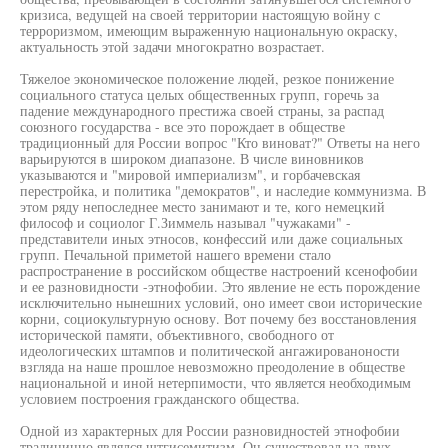
кризиса, ведущей на своей территории настоящую войну с
терроризмом, имеющим выраженную национальную окраску,
актуальность этой задачи многократно возрастает.
Тяжелое экономическое положение людей, резкое понижение
социального статуса целых общественных групп, горечь за
падение международного престижа своей страны, за распад
союзного государства - все это порождает в обществе
традиционный для России вопрос "Кто виноват?" Ответы на него
варьируются в широком диапазоне. В числе виновников
указываются и "мировой империализм", и горбачевская
перестройка, и политика "демократов", и наследие коммунизма. В
этом ряду непоследнее место занимают и те, кого немецкий
философ и социолог Г.Зиммель называл "чужаками" -
представители иных этносов, конфессий или даже социальных
групп. Печальной приметой нашего времени стало
распространение в российском обществе настроений ксенофобии
и ее разновидности -этнофобии. Это явление не есть порождение
исключительно нынешних условий, оно имеет свои исторические
корни, социокультурную основу. Вот почему без восстановления
исторической памяти, объективного, свободного от
идеологических штампов и политической ангажированоности
взгляда на наше прошлое невозможно преодоление в обществе
национальной и иной нетерпимости, что является необходимым
условием построения гражданского общества.
Одной из характерных для России разновидностей этнофобии
традицинно являлся щтгисемитизм. Он существовал на двух