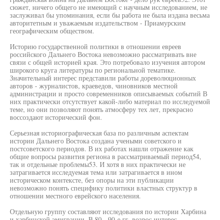
сюжет, ничего общего не имеющий с научным исследованием, не
заслуживал бы упоминания, если бы работа не была издана весьма
авторитетным и уважаемым издательством - Приамурским
географическим обществом.
Историю государственной политики в отношении евреев
российского Дальнего Востока невозможно рассматривать вне
связи с общей историей края. Это потребовало изучения автором
широкого круга литературы по региональной тематике.
Значительный интерес представили работы дореволюционных
авторов - журналистов, краеведов, чиновников местной
администрации и просто современников описываемых событий В
них практически отсутствует какой-либо материал по исследуемой
теме, но они позволяют понять атмосферу тех лет, прекрасно
воссоздают исторический фон.
Серьезная историографическая база по различным аспектам
истории Дальнего Востока создана учеными советского и
постсоветского периодов. В их работах нашли отражение как
общие вопросы развития региона в рассматриваемый период54,
так и отдельные проблемы53. И хотя в них практически не
затрагивается исследуемая тема или затрагивается в ином
историческом контексте, без опоры на эти публикации
невозможно понять специфику политики властных структур в
отношении местного еврейского населения.
Отдельную группу составляют исследования по истории Харбина
и харбинской эмиграции. В 80 - 90-е гг. возрос интерес