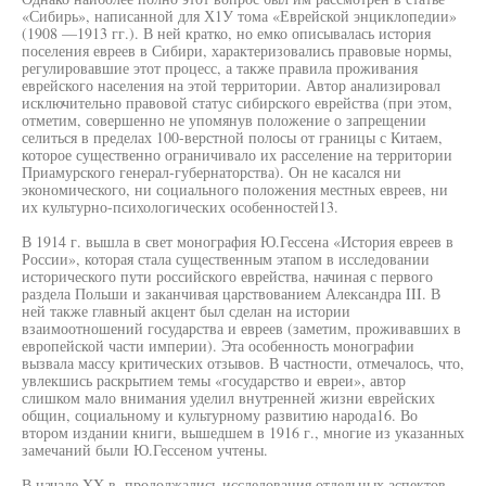
«Сибирь», написанной для Х1У тома «Еврейской энциклопедии»
(1908 —1913 гг.). В ней кратко, но емко описывалась история
поселения евреев в Сибири, характеризовались правовые нормы,
регулировавшие этот процесс, а также правила проживания
еврейского населения на этой территории. Автор анализировал
исключительно правовой статус сибирского еврейства (при этом,
отметим, совершенно не упомянув положение о запрещении
селиться в пределах 100-верстной полосы от границы с Китаем,
которое существенно ограничивало их расселение на территории
Приамурского генерал-губернаторства). Он не касался ни
экономического, ни социального положения местных евреев, ни
их культурно-психологических особенностей13.
В 1914 г. вышла в свет монография Ю.Гессена «История евреев в
России», которая стала существенным этапом в исследовании
исторического пути российского еврейства, начиная с первого
раздела Польши и заканчивая царствованием Александра III. В
ней также главный акцент был сделан на истории
взаимоотношений государства и евреев (заметим, проживавших в
европейской части империи). Эта особенность монографии
вызвала массу критических отзывов. В частности, отмечалось, что,
увлекшись раскрытием темы «государство и евреи», автор
слишком мало внимания уделил внутренней жизни еврейских
общин, социальному и культурному развитию народа16. Во
втором издании книги, вышедшем в 1916 г., многие из указанных
замечаний были Ю.Гессеном учтены.
В начале XX в. продолжались исследования отдельных аспектов