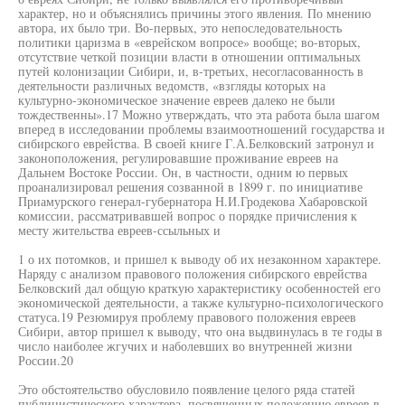
характер, но и объяснялись причины этого явления. По мнению
автора, их было три. Во-первых, это непоследовательность
политики царизма в «еврейском вопросе» вообще; во-вторых,
отсутствие четкой позиции власти в отношении оптимальных
путей колонизации Сибири, и, в-третьих, несогласованность в
деятельности различных ведомств, «взгляды которых на
культурно-экономическое значение евреев далеко не были
тождественны».17 Можно утверждать, что эта работа была шагом
вперед в исследовании проблемы взаимоотношений государства и
сибирского еврейства. В своей книге Г.А.Белковский затронул и
законоположения, регулировавшие проживание евреев на
Дальнем Востоке России. Он, в частности, одним ю первых
проанализировал решения созванной в 1899 г. по инициативе
Приамурского генерал-губернатора Н.И.Гродекова Хабаровской
комиссии, рассматривавшей вопрос о порядке причисления к
месту жительства евреев-ссыльных и
1 о их потомков, и пришел к выводу об их незаконном характере.
Наряду с анализом правового положения сибирского еврейства
Белковский дал общую краткую характеристику особенностей его
экономической деятельности, а также культурно-психологического
статуса.19 Резюмируя проблему правового положения евреев
Сибири, автор пришел к выводу, что она выдвинулась в те годы в
число наиболее жгучих и наболевших во внутренней жизни
России.20
Это обстоятельство обусловило появление целого ряда статей
публицистического характера, посвященных положению евреев в