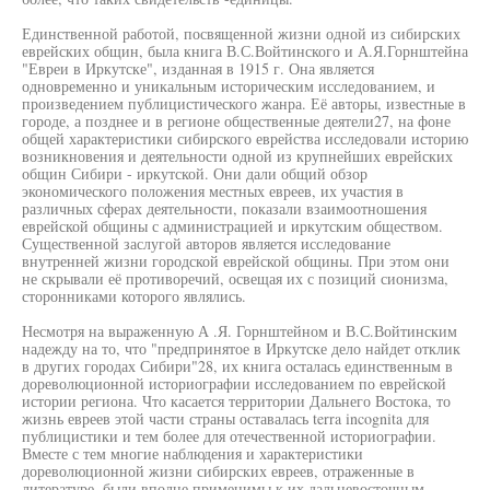
Единственной работой, посвященной жизни одной из сибирских
еврейских общин, была книга В.С.Войтинского и А.Я.Горнштейна
"Евреи в Иркутске", изданная в 1915 г. Она является
одновременно и уникальным историческим исследованием, и
произведением публицистического жанра. Её авторы, известные в
городе, а позднее и в регионе общественные деятели27, на фоне
общей характеристики сибирского еврейства исследовали историю
возникновения и деятельности одной из крупнейших еврейских
общин Сибири - иркутской. Они дали общий обзор
экономического положения местных евреев, их участия в
различных сферах деятельности, показали взаимоотношения
еврейской общины с администрацией и иркутским обществом.
Существенной заслугой авторов является исследование
внутренней жизни городской еврейской общины. При этом они
не скрывали её противоречий, освещая их с позиций сионизма,
сторонниками которого являлись.
Несмотря на выраженную А .Я. Горнштейном и В.С.Войтинским
надежду на то, что "предпринятое в Иркутске дело найдет отклик
в других городах Сибири"28, их книга осталась единственным в
дореволюционной историографии исследованием по еврейской
истории региона. Что касается территории Дальнего Востока, то
жизнь евреев этой части страны оставалась terra incognita для
публицистики и тем более для отечественной историографии.
Вместе с тем многие наблюдения и характеристики
дореволюционной жизни сибирских евреев, отраженные в
литературе, были вполне применимы к их дальневосточным