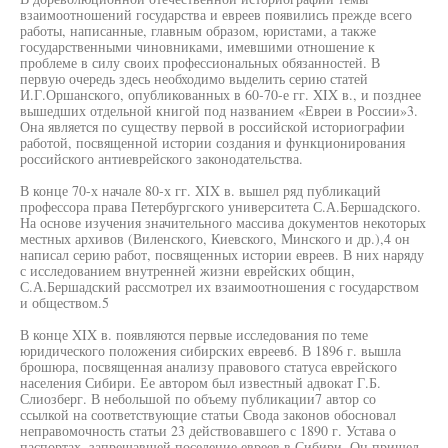
взаимоотношений государства и евреев появились прежде всего
работы, написанные, главным образом, юристами, а также
государственными чиновниками, имевшими отношение к
проблеме в силу своих профессиональных обязанностей. В
первую очередь здесь необходимо выделить серию статей
И.Г.Оршанского, опубликованных в 60-70-е гг. XIX в., и позднее
вышедших отдельной книгой под названием «Евреи в России»3.
Она является по существу первой в российской историографии
работой, посвященной истории создания и функционирования
российского антиеврейского законодательства.
В конце 70-х начале 80-х гг. XIX в. вышел ряд публикаций
профессора права Петербургского университета С.А.Бершадского.
На основе изучения значительного массива документов некоторых
местных архивов (Виленского, Киевского, Минского и др.),4 он
написал серию работ, посвященных истории евреев. В них наряду
с исследованием внутренней жизни еврейских общин,
С.А.Бершадский рассмотрел их взаимоотношения с государством
и обществом.5
В конце XIX в. появляются первые исследования по теме
юридического положения сибирских евреев6. В 1896 г. вышла
брошюра, посвященная анализу правового статуса еврейского
населения Сибири. Ее автором был известный адвокат Г.Б.
Слиозберг. В небольшой по объему публикации7 автор со
ссылкой на соответствующие статьи Свода законов обосновал
неправомочность статьи 23 действовавшего с 1890 г. Устава о
паспортах, запрещавшей поселение евреев в Сибири. Он пришел