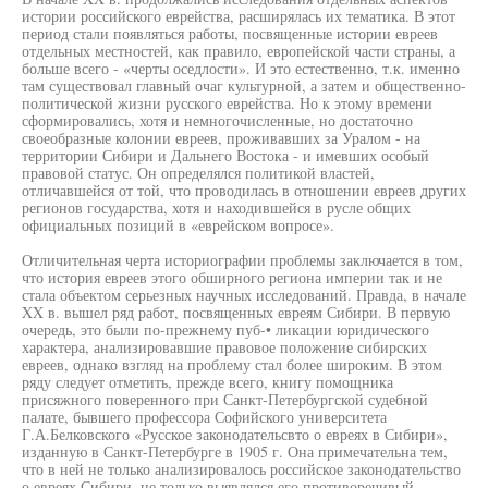
истории российского еврейства, расширялась их тематика. В этот
период стали появляться работы, посвященные истории евреев
отдельных местностей, как правило, европейской части страны, а
больше всего - «черты оседлости». И это естественно, т.к. именно
там существовал главный очаг культурной, а затем и общественно-
политической жизни русского еврейства. Но к этому времени
сформировались, хотя и немногочисленные, но достаточно
своеобразные колонии евреев, проживавших за Уралом - на
территории Сибири и Дальнего Востока - и имевших особый
правовой статус. Он определялся политикой властей,
отличавшейся от той, что проводилась в отношении евреев других
регионов государства, хотя и находившейся в русле общих
официальных позиций в «еврейском вопросе».
Отличительная черта историографии проблемы заключается в том,
что история евреев этого обширного региона империи так и не
стала объектом серьезных научных исследований. Правда, в начале
XX в. вышел ряд работ, посвященных евреям Сибири. В первую
очередь, это были по-прежнему пуб-• ликации юридического
характера, анализировавшие правовое положение сибирских
евреев, однако взгляд на проблему стал более широким. В этом
ряду следует отметить, прежде всего, книгу помощника
присяжного поверенного при Санкт-Петербургской судебной
палате, бывшего профессора Софийского университета
Г.А.Белковского «Русское законодательсвто о евреях в Сибири»,
изданную в Санкт-Петербурге в 1905 г. Она примечательна тем,
что в ней не только анализировалось российское законодательство
о евреях Сибири, не только выявлялся его противоречивый