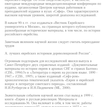
ежегодные международные междисциплинарные конференции по
иудаике, организуемые Центром научных работников и
преподавателей иудаики в вузах «Сэфер». Они характеризуются
высоким научным уровнем, широтой диапазона исследований.
В начале 90-х гг. стал издаваться «Вестник Еврейского
университета в Москве», на страницах которого публикуются
разнообразные исторические материалы, в том числе, по истории
российского еврейства.
Заметным явлением научной жизни следует считать переиздание
трудов
А. лучших еврейских историков дореволюционой России" .
Огромным подспорьем для исследователей явился выпуск в
Санкт-Петербурге двух справочных изданий: «Документальные
материалы по истории евреев в архивах СНГ и странах Балтии»
(СПб., 1994)3э и «Литература о евреях на русском языке. 1890 -
1947.» (СПб., 1995), а также изданный «Сефэ-ром»
хронологически-тематический указатель «Евреи и еврейский
вопрос в литературе советского периода», составленный
Н.И.Рутбергом и И.Н.Пидевичем (ML, 2000).
Значительным событием научной жизни стал выход в 1999 г.
книги «Евреи и русская революция. Материалы и
исследования»36. Она включает в себя, в том числе, работы
досоветского периода37, статью высланного в 1922 г. из