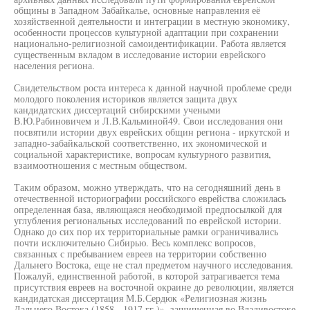
общины в Западном Забайкалье, основные направления её
хозяйственной деятельности и интеграции в местную экономику,
особенности процессов культурной адаптации при сохранении
национально-религиозной самоидентификации. Работа является
существенным вкладом в исследование истории еврейского
населения региона.
Свидетельством роста интереса к данной научной проблеме среди
молодого поколения историков является защита двух
кандидатских диссертаций сибирскими учеными
В.Ю.Рабиновичем и Л.В.Кальминой49. Свои исследования они
посвятили истории двух еврейских общин региона - иркутской и
западно-забайкальской соответственно, их экономической и
социальной характеристике, вопросам культурного развития,
взаимоотношения с местным обществом.
Таким образом, можно утверждать, что на сегодняшний день в
отечественной историографии российского еврейства сложилась
определенная база, являющаяся необходимой предпосылкой для
углубления региональных исследований по еврейской истории.
Однако до сих пор их территориальные рамки ограничивались
почти исключительно Сибирью. Весь комплекс вопросов,
связанных с пребыванием евреев на территории собственно
Дальнего Востока, еще не стал предметом научного исследования.
Пожалуй, единственной работой, в которой затрагивается тема
присутствия евреев на восточной окраине до революции, является
кандидатская диссертация М.Б.Сердюк «Религиозная жизнь
Дальнего Востока (1858 - 1917 гг.)», защищенная во Владивостоке