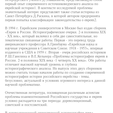
первый опыт современного источниковедческого анализа по
еврейской истории1. В контексте исследуемой проблемы
значительный интерес представляет также статья историка из
Санкт-Петербурга Д.Раскина, в которой автором предпринята
первая попытка классификации законодательства о евреях2.
В 1994 г. Еврейским университетом в Москве был издан сборник
«Евреи в России. Историографические очерки. 2-я половина XIX
- XX век», который включил в себя две самостоятельные, но
тематически связанные работы. Первая - это перевод труда
американского профессора А.Гринбаума «Еврейская наука и
научные учреждения в Советском Союзе. 1918 - 1953», впервые
изданного в США в 1959 г. Вторая - очерк российских историков
Р.Ш.Ганелина и В.Е.Кельнера «Проблемы историографии евреев в
России. 2-я половина XIX века -1 четверть XX века». Обе работы
отличают высокий научный уровень и глубина
историографического анализа. Но выпуск этих двух сборников
можно считать только началом работы по созданию современной
историографии истории российского еврейства - темы,
безусловно, актуальной в условиях огромного интереса к данной
научной проблематике.
Отечественная литература, посвященная различным аспектам
проблемы взаимоотношений Российского государства и евреев
условно распадается на три периода: дореволюционный,
советский и постсоветский.
В дореволюционной отечественной историографии темы