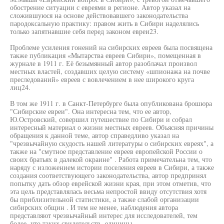
обострение ситуации с евреями в регионе. Автор указал на
сложившуюся на основе действовавшего законодательства
пародоксальную практику: правом жить в Сибири наделялись
только запятнавшие себя перед законом евреи23.
Проблеме усиления гонений на сибирских евреев была посвящена
также публикация «Мытарства евреев Сибири», помещенная в
журнале в 1911 г. Её безымянный автор разоблачал произвол
местных властей, создавших целую систему «шпионажа на почве
преследований» евреев с вовлечением в нее широкого круга
лиц24.
В том же 1911 г. в Санкт-Петербурге была опубликована брошюра
"Сибирские евреи". Она интересна тем, что ее автор,
Ю.Островский, совершил путешествие по Сибири и собрал
интересный материал о жизни местных евреев. Объясняя причины
обращения к данной теме, автор справедливо указал на
"чрезвычайную скудость нашей литературы о сибирских евреях", а
также на "смутное представление евреев европейской России о
своих братьях в далекой окраине" . Работа примечательна тем, что
наряду с изложением истории поселения евреев в Сибири, а также
создания соответствующего законодательства, автор предпринял
попытку дать обзор еврейской жизни края, при этом отметив, что
эта цель представлялась весьма непростой ввиду отсутствия хотя
бы приблизительной статистики, а также слабой организации
сибирских общин . И тем не менее, наблюдения автора
представляют чрезвычайный интерес для исследователей, тем
более, что таких свидетельств -единицы.