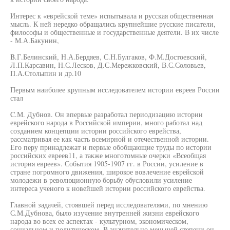
Интерес к «еврейской теме» испытывала и русская общественная
мысль. К ней нередко обращались крупнейшие русские писатели,
философы и общественные и государственные деятели. В их числе
- М.А.Бакунин,
B.Г.Белинский, Н.А.Бердяев, С.Н.Булгаков, Ф.М.Достоевский,
Л.П.Карсавин, Н.С.Лесков, Д.С.Мережковский, В.С.Соловьев,
П.А.Столыпин и др.10
Первым наиболее крупным исследователем истории евреев России
стал
C.М. Дубнов. Он впервые разработал периодизацию истории
еврейского народа в Российской империи, много работал над
созданием концепции истории российского еврейства,
рассматривая ее как часть всемирной и отечественной истории.
Его перу принадлежат и первые обобщающие труды по истории
российских евреев11, а также многотомные очерки «Всеобщая
история евреев». События 1905-1907 гг. в России, усиление в
стране погромного движения, широкое вовлечение еврейской
молодежи в революционную борьбу обусловили усиление
интереса ученого к новейшей истории российского еврейства.
Главной задачей, стоявшей перед исследователями, по мнению
С.М.Дубнова, было изучение внутренней жизни еврейского
народа во всех ее аспектах - культурном, экономическом,
социальном и политическом. В значительно меньшей степени он