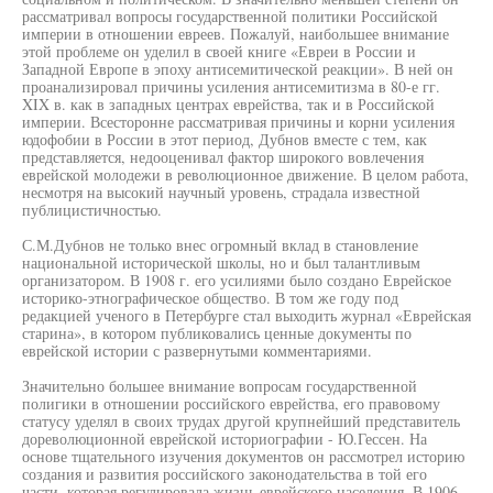
рассматривал вопросы государственной политики Российской
империи в отношении евреев. Пожалуй, наибольшее внимание
этой проблеме он уделил в своей книге «Евреи в России и
Западной Европе в эпоху антисемитической реакции». В ней он
проанализировал причины усиления антисемитизма в 80-е гг.
XIX в. как в западных центрах еврейства, так и в Российской
империи. Всесторонне рассматривая причины и корни усиления
юдофобии в России в этот период, Дубнов вместе с тем, как
представляется, недооценивал фактор широкого вовлечения
еврейской молодежи в революционное движение. В целом работа,
несмотря на высокий научный уровень, страдала известной
публицистичностью.
С.М.Дубнов не только внес огромный вклад в становление
национальной исторической школы, но и был талантливым
организатором. В 1908 г. его усилиями было создано Еврейское
историко-этнографическое общество. В том же году под
редакцией ученого в Петербурге стал выходить журнал «Еврейская
старина», в котором публиковались ценные документы по
еврейской истории с развернутыми комментариями.
Значительно большее внимание вопросам государственной
полигики в отношении российского еврейства, его правовому
статусу уделял в своих трудах другой крупнейший представитель
дореволюционной еврейской историографии - Ю.Гессен. На
основе тщательного изучения документов он рассмотрел историю
создания и развития российского законодательства в той его
части, которая регулировала жизнь еврейского населения. В 1906