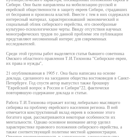
Сибири. Они были направлены на мобилизацию русской и
еврейской общественности в защиту евреев Сибири, страдавших
от бесправия и произвола властей. Вместе с тем в них содержался
интересный материал, характеризовавший экономический и
социальный облик сибирского еврейства, его своеобразные
культурно-психологические черты. Ввиду отсутствия научных
монографических трудов по данной проблеме эти публикации
представляют несомненный интерес для современных
исследователей.
Среди этой группы работ выделяется статья бывшего советника
Омского областного правления Т.И.Тихонова "Сибирские евреи,
их права и нужды",
21 опубликованная в 1905 г. Она была написана на основе
доклада, сделанного на заседании общества востоковедов в Санкт-
Петербурге. Год спустя автор выпустил также брошюру
"Еврейский вопрос в России и Сибири"22, фактически
повторявшую содержание доклада и статьи.
Работа Т.И.Тихонова отражает взгляд либерально мыслящего
сибиряка на проблему еврейского населения региона. В ней
отмечается конструктивный вклад евреев в освоение этого
богатого края, рассматриваются некоторые особенности их
ментальности. Однако основное внимание автор уделил
характеристике правового положения сибирского еврейства, а
также соответствующей политике местной администрации.
Отметив противоречивость и запутанность законодательства,