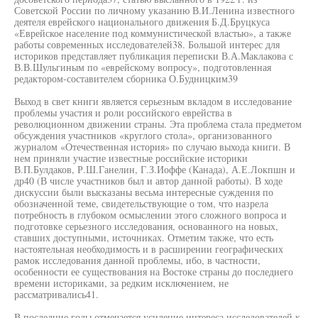
Советской России по личному указанию В.И.Ленина известного
деятеля еврейского национального движения Б.Д.Бруцкуса
«Еврейское население под коммунистической властью», а также
работы современных исследователей38. Большой интерес для
историков представляет публикация переписки В.А.Маклакова с
В.В.Шульгиным по «еврейскому вопросу», подготовленная
редактором-составителем сборника О.Будницким39
Выход в свет книги является серьезным вкладом в исследование
проблемы участия и роли российского еврейства в
революционном движении страны. Эта проблема стала предметом
обсуждения участников «круглого стола», организованного
журналом «Отечественная история» по случаю выхода книги. В
нем приняли участие известные российские историки
В.П.Булдаков, Р.Ш.Ганелин, Г.З.Иоффе (Канада), А.Е.Локпшн и
др40 (В числе участников был и автор данной работы). В ходе
дискуссии были высказаны весьма интересные суждения по
обозначенной теме, свидетельствующие о том, что назрела
потребность в глубоком осмыслении этого сложного вопроса и
подготовке серьезного исследования, основанного на новых,
ставших доступными, источниках. Отметим также, что есть
настоятельная необходимость и в расширении географических
рамок исследования данной проблемы, ибо, в частности,
особенности ее существования на Востоке страны до последнего
времени историками, за редким исключением, не
рассматривались41.
В последние годы отмечается усиление интереса исследователей к