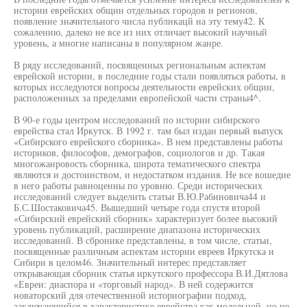
истории еврейских общин отдельных городов и регионов,
появление значительного числа публикацй на эту тему42. К
сожалению, далеко не все из них отличает высокий научный
уровень, а многие написаны в популярном жанре.
В ряду исследований, посвященных региональным аспектам
еврейской истории, в последние годы стали появляться работы, в
которых исследуются вопросы деятельности еврейских общин,
расположенных за пределами европейской части страны4^.
В 90-е годы центром исследований по истории сибирского
еврейства стал Иркутск. В 1992 г. там был издан первый выпуск
«Сибирского еврейского сборника». В нем представлены работы
историков, философов, демографов, социологов и др. Такая
многожанровость сборника, широта тематического спектра
являются и достоинством, и недостатком издания. Не все вошедие
в него работы равноценны по уровню. Среди исторических
исследований следует выделить статьи В.Ю.Рабиновича44 и
Б.С.Шостаковича45. Вышедший четыре года спустя второй
«Сибирский еврейский сборник» характеризует более высокий
уровень публикаций, расширение диапазона исторических
исследований. В сбронике представлены, в том числе, статьи,
посвященные различным аспектам истории евреев Иркутска и
Сибири в целом46. Значительный интерес представляет
открывающая сборник статья иркутского профессора В.И.Дятлова
«Евреи: диаспора и «торговый народ». В ней содержится
новаторский для отечественной историографии подход,
заключающийся в характеристике еврейства как модельной, но не