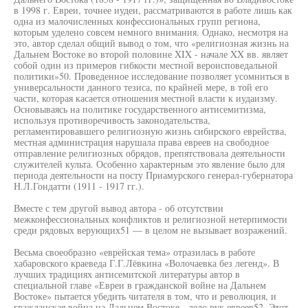
в 1998 г. Евреи, точнее иудеи, рассматриваются в работе лишь как
одна из малочисленных конфессиональных групп региона,
которым уделено совсем немного внимания. Однако, несмотря на
это, автор сделал общий вывод о том, что «религиозная жизнь на
Дальнем Востоке во второй половине XIX - начале XX вв. являет
собой один из примеров гибкости местной вероисповедальной
политики»50. Проведенное исследование позволяет усомниться в
универсальности данного тезиса, по крайней мере, в той его
части, которая касается отношения местной власти к иудаизму.
Основываясь на политике государственного антисемитизма,
используя противоречивость законодательства,
регламентировавшего религиозную жизнь сибирского еврейства,
местная администрация нарушала права евреев на свободное
отправление религиозных обрядов, препятствовала деятельности
служителей культа. Особенно характерным это явление было для
периода деятельности на посту Приамурского генерал-губернатора
Н.Л.Гондатти (1911 - 1917 гг.).
Вместе с тем другой вывод автора - об отсутствии
межконфессиональных конфликтов и религиозной нетерпимости
среди рядовых верующих51 — в целом не вызывает возражений.
Весьма своеобразно «еврейская тема» отразилась в работе
хабаровского краеведа Г.Г.Лёвкина «Волочаевка без легенд». В
лучших традициях антисемитской литературы автор в
специальной главе «Евреи в гражданской войне на Дальнем
Востоке» пытается убедить читателя в том, что и революция, и
гражданская война на Дальнем Востоке - дело рук евреев52. Этот