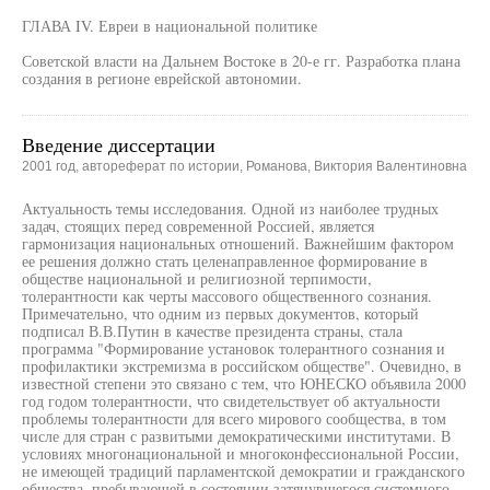
ГЛАВА IV. Евреи в национальной политике
Советской власти на Дальнем Востоке в 20-е гг. Разработка плана
создания в регионе еврейской автономии.
Введение диссертации
2001 год, автореферат по истории, Романова, Виктория Валентиновна
Актуальность темы исследования. Одной из наиболее трудных
задач, стоящих перед современной Россией, является
гармонизация национальных отношений. Важнейшим фактором
ее решения должно стать целенаправленное формирование в
обществе национальной и религиозной терпимости,
толерантности как черты массового общественного сознания.
Примечательно, что одним из первых документов, который
подписал В.В.Путин в качестве президента страны, стала
программа "Формирование установок толерантного сознания и
профилактики экстремизма в российском обществе". Очевидно, в
известной степени это связано с тем, что ЮНЕСКО объявила 2000
год годом толерантности, что свидетельствует об актуальности
проблемы толерантности для всего мирового сообщества, в том
числе для стран с развитыми демократическими институтами. В
условиях многонациональной и многоконфессиональной России,
не имеющей традиций парламентской демократии и гражданского
общества, пребывающей в состоянии затянувшегося системного