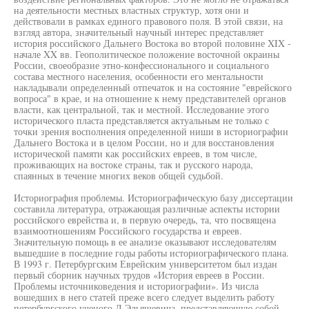
на деятельности местных властных структур, хотя они и
действовали в рамках единого правового поля. В этой связи, на
взгляд автора, значительный научный интерес представляет
история российского Дальнего Востока во второй половине XIX -
начале XX вв. Геополитическое положение восточной окраины
России, своеобразие этно-конфессионального и социального
состава местного населения, особенности его ментальности
накладывали определенный отпечаток и на состояние "еврейского
вопроса" в крае, и на отношение к нему представителей органов
власти, как центральной, так и местной. Исследование этого
исторического пласта представляется актуальным не только с
точки зрения восполнения определенной ниши в историографии
Дальнего Востока и в целом России, но и для восстановления
исторической памяти как российских евреев, в том числе,
проживающих на востоке страны, так и русского народа,
спаянных в течение многих веков общей судьбой.
Историография проблемы. Историографическую базу диссертации
составила литература, отражающая различные аспекты истории
российского еврейства и, в первую очередь, та, что посвящена
взаимоотношениям Российского государства и евреев.
Значительную помощь в ее анализе оказывают исследователям
вышедшие в последние годы работы историографического плана.
В 1993 г. Петербургским Еврейским университетом был издан
первый сборник научных трудов «История евреев в России.
Проблемы источниковедения и историографии». Из числа
вошедших в него статей преже всего следует выделить работу
петербургского ученого Д.Эльяшевича, представляющую собой