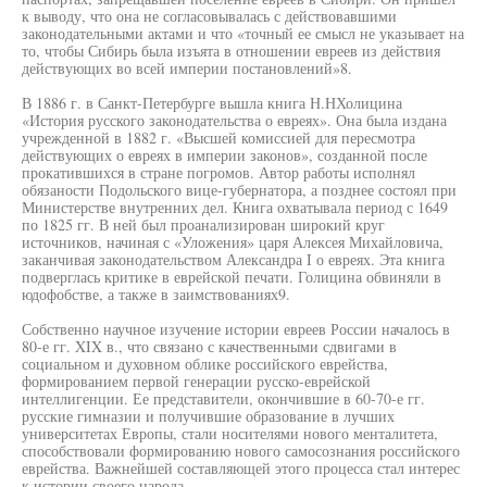
к выводу, что она не согласовывалась с действовавшими
законодательными актами и что «точный ее смысл не указывает на
то, чтобы Сибирь была изъята в отношении евреев из действия
действующих во всей империи постановлений»8.
В 1886 г. в Санкт-Петербурге вышла книга Н.НХолицина
«История русского законодательства о евреях». Она была издана
учрежденной в 1882 г. «Высшей комиссией для пересмотра
действующих о евреях в империи законов», созданной после
прокатившихся в стране погромов. Автор работы исполнял
обязаности Подольского вице-губернатора, а позднее состоял при
Министерстве внутренних дел. Книга охватывала период с 1649
по 1825 гг. В ней был проанализирован широкий круг
источников, начиная с «Уложения» царя Алексея Михайловича,
заканчивая законодательством Александра I о евреях. Эта книга
подверглась критике в еврейской печати. Голицина обвиняли в
юдофобстве, а также в заимствованиях9.
Собственно научное изучение истории евреев России началось в
80-е гг. XIX в., что связано с качественными сдвигами в
социальном и духовном облике российского еврейства,
формированием первой генерации русско-еврейской
интеллигенции. Ее представители, окончившие в 60-70-е гг.
русские гимназии и получившие образование в лучших
университетах Европы, стали носителями нового менталитета,
способствовали формированию нового самосознания российского
еврейства. Важнейшей составляющей этого процесса стал интерес
к истории своего народа.