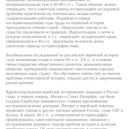
интернационализме (как в 60-80-е гг.). Таким образом, можно
утверждать, что в советский период историография исследуемой
проблемы практически не пополнилась сколько-нибудь
содержательными работами. Изданные в первые
послереволюционные годы труды по еврейской истории
принадлежали ученым старой, «буржуазной» школы и гю-
существу продолжали ее традиции. Идеологизация, а затем и
разгром отечественной, в т.ч. «еврейской» исторической науки,
завершившийся в 40-е гг., фактически положили конец
советскому периоду историографии темы.
Возобновление исследований по российской еврейской истории
стало возможным только в начале 90-х гг. XX в., в условиях
смены парадигмы общественного развития, демократизации
общества, пробудившей национальное самосознание народов,
населяющих нашу страну. Это обусловило снятие табу на многие
проблемы отечественной истории, открыло доступ к закреченным
раннее архивам.
Ядром возрождения еврейской исторической традиции в России
стали, в первую очередь, Москва и Санкт-Петербург, где были
созданы Еврейские университеты, ставшие крупнейшими
исследовательскими центрами. Интерес к еврейской тематике
проявляют ученые и других научных центров России, стран СНГ и
Балтии. К началу 90-х гг. в отечественной историографии
сформировалось самостоятельное направление, связанное с
исследованием широкого спектра проблем истории и культуры
еврейского народа. Об этом свидетельствуют, в частности,