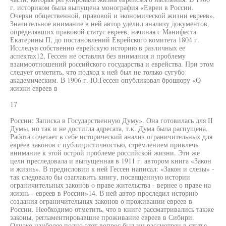
г. историком была выпущена монография «Евреи в России.
Очерки общественной, правовой и экономической жизни евреев».
Значительное внимание в ней автор уделил анализу документов,
определявших правовой статус евреев, начиная с Манифеста
Екатерины П, до постановлений Еврейского комитета 1804 г.
Исследуя собственно еврейскую историю в различных ее
аспектах12, Гессен не оставлял без внимания и проблему
взаимоотношений российского государства и еврейства. При этом
следует отметить, что подход к ней был не только сугубо
академическим. В 1906 г. Ю.Гессен опубликовал брошюру «О
жизни евреев в
17
России: Записка в Государственную Думу». Она готовилась для II
Думы, но так и не достигла адресата, т.к. Дума была распущена.
Работа сочетает в себе исторический анализ ограничительных для
евреев законов с публицистичностью, стремлением привлечь
внимание к этой острой проблеме российской жизни. Эти же
цели преследовала и выпущенная в 1911 г. автором книга «Закон
и жизнь». В предисловии к ней Гессен написал: «Закон и слезы» -
так следовало бы озаглавить книгу, посвященную истории
ограничительных законов о праве жительства - вернее о праве на
жизнь - евреев в России»14. В ней автор проследил историю
создания ограничительных законов о проживании евреев в
России. Необходимо отметить, что в книге рассматривались также
законы, регламентировавшие проживание евреев в Сибири.
Однако наиболее полно этот вопрос был им рассмотрен в статье