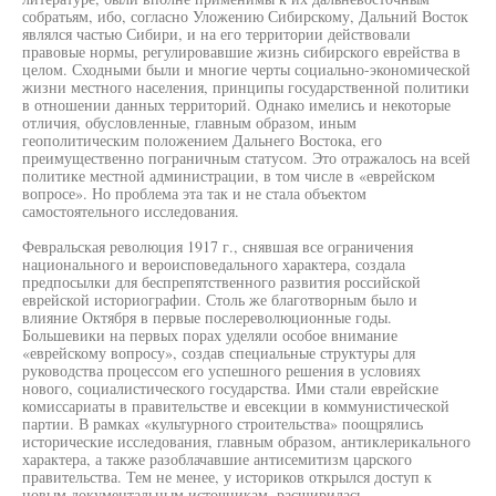
собратьям, ибо, согласно Уложению Сибирскому, Дальний Восток
являлся частью Сибири, и на его территории действовали
правовые нормы, регулировавшие жизнь сибирского еврейства в
целом. Сходными были и многие черты социально-экономической
жизни местного населения, принципы государственной политики
в отношении данных территорий. Однако имелись и некоторые
отличия, обусловленные, главным образом, иным
геополитическим положением Дальнего Востока, его
преимущественно пограничным статусом. Это отражалось на всей
политике местной администрации, в том числе в «еврейском
вопросе». Но проблема эта так и не стала объектом
самостоятельного исследования.
Февральская революция 1917 г., снявшая все ограничения
национального и вероисповедального характера, создала
предпосылки для беспрепятственного развития российской
еврейской историографии. Столь же благотворным было и
влияние Октября в первые послереволюционные годы.
Большевики на первых порах уделяли особое внимание
«еврейскому вопросу», создав специальные структуры для
руководства процессом его успешного решения в условиях
нового, социалистического государства. Ими стали еврейские
комиссариаты в правительстве и евсекции в коммунистической
партии. В рамках «культурного строительства» поощрялись
исторические исследования, главным образом, антиклерикального
характера, а также разоблачавшие антисемитизм царского
правительства. Тем не менее, у историков открылся доступ к
новым документальным источникам, расширилась