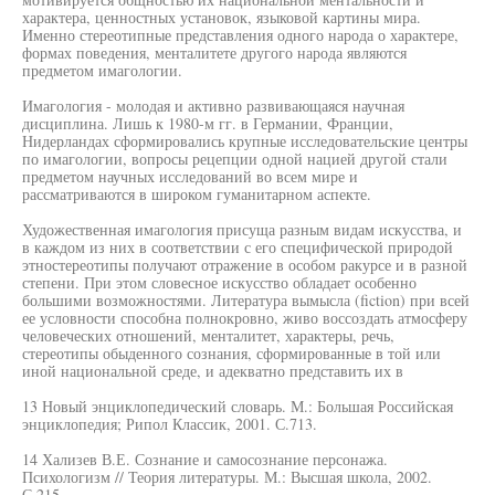
характера, ценностных установок, языковой картины мира.
Именно стереотипные представления одного народа о характере,
формах поведения, менталитете другого народа являются
предметом имагологии.
Имагология - молодая и активно развивающаяся научная
дисциплина. Лишь к 1980-м гг. в Германии, Франции,
Нидерландах сформировались крупные исследовательские центры
по имагологии, вопросы рецепции одной нацией другой стали
предметом научных исследований во всем мире и
рассматриваются в широком гуманитарном аспекте.
Художественная имагология присуща разным видам искусства, и
в каждом из них в соответствии с его специфической природой
этностереотипы получают отражение в особом ракурсе и в разной
степени. При этом словесное искусство обладает особенно
большими возможностями. Литература вымысла (fiction) при всей
ее условности способна полнокровно, живо воссоздать атмосферу
человеческих отношений, менталитет, характеры, речь,
стереотипы обыденного сознания, сформированные в той или
иной национальной среде, и адекватно представить их в
13 Новый энциклопедический словарь. М.: Большая Российская
энциклопедия; Рипол Классик, 2001. С.713.
14 Хализев В.Е. Сознание и самосознание персонажа.
Психологизм // Теория литературы. М.: Высшая школа, 2002.
С.215.