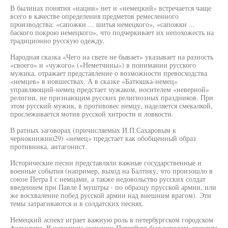
В былинах понятия «нации» нет и «немецкий» встречается чаще
всего в качестве определения предметов ремесленного
производства: «сапожки ... шитья немецкого», «сапожки ...
баского покрою немецкого», что подчеркивает их непохожесть на
традиционно русскую одежду.
Народная сказка «Чего на свете не бывает» указывает на разность
«своего» и «чужого» («Неметчины») в понимании русского
мужика, отражает представление о возможности превосходства
«немцев» в новшествах. А в сказке «Батюшка-немец»
управляющий-немец предстает чужаком, носителем «неверной»
религии, не признающим русских религиозных праздников. При
этом русский мужик, в противовес немцу, наделяется смекалкой,
прослеживается мотив русской хитрости и ловкости.
В ратных заговорах (причисляемых И.П.Сахаровым к
чернокнижию29) «немец» предстает как обобщенный образ
противника, антагонист.
Исторические песни представляли важные государственные и
военные события (например, выход на Балтику, что произошло в
союзе Петра I с немцами, а также недовольство русских солдат
введением при Павле I муштры - по образцу прусской армии, или
же восхваление побед русской армии над внешним врагом). Эти
темы затрагиваются и в солдатских песнях.
Немецкий аспект играет важную роль в петербургском городском
фольклоре. В народном сознании Петербург был городом, чуждым