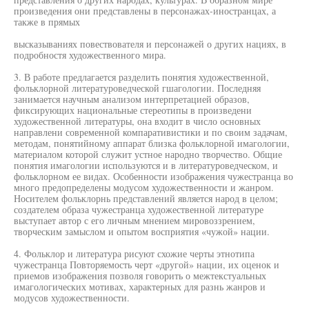
произведения они представлены в персонажах-иностранцах, а
также в прямых
высказываниях повествователя и персонажей о других нациях, в
подробностя художественного мира.
3. В работе предлагается разделить понятия художественной,
фольклорной литературоведческой гшагологии. Последняя
занимается научным анализом интерпретацией образов,
фиксирующих национальные стереотипы в произведени
художественной литературы, она входит в число основных
направлени современной компаративистики и по своим задачам,
методам, понятийному аппарат близка фольклорной имагологии,
материалом которой служит устное народно творчество. Общие
понятия имагологии используются и в литературоведческом, и
фольклорном ее видах. Особенности изображения чужестранца во
много предопределены модусом художественности и жанром.
Носителем фольклорнь представлений является народ в целом;
создателем образа чужестранца художественной литературе
выступает автор с его личным мнением мировоззрением,
творческим замыслом и опытом восприятия «чужой» нации.
4. Фольклор и литература рисуют схожие черты этнотипа
чужестранца Повторяемость черт «другой» нации, их оценок и
приемов изображения позволя говорить о межтекстуальных
имагологических мотивах, характерных для разнь жанров и
модусов художественности.