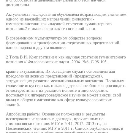
дисциплины.
Актуальность исследования обусловлена возрастающим значением
одного из важнейших направлений филологии -
компаративистики как «научной стратегии гуманитарного
познания»2 и имагологии как ее составной части.
В современном мультикультурном обществе вопросы
формирования и трансформации стереотипных представлений
одного народа о другом являются
2 Тюпа В.И. Компаративизм как научная стратегия гуманитарного
познания // Филологические науки. 2004. №6. С.98-105.
крайне актуальными. Их освещение служит основанием для
преодоления ложных представлений (предрассудков),
затрудняющих развитие межнациональных контактов. Поскольку
словесное искусство как никакое другое способно воспроизводить
этностереотипы в их реальной полноте и многообразии,
постольку их литературоведческое изучение может внести свой
вклад в общую имагологию как сферу культурологических
знаний.
Апробация работы. Основные положения и результаты
исследования излагались в докладах, прочитанных на
Ломоносовских чтениях МГУ в 2011, 2012, 2013 гг., на
Поспеловских чтениях МГУ в 2011 г. Список опубликованных в
научных журналах и сборниках статей приведен в конце