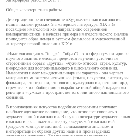
Общая характеристика работы
Диссертационное исследование «Художественная имагология:
немцы глазами русских (на материале литературы XIX в.)»
посвящено имагологии как направлению современной
компаративистики, в качестве примера имагологического анализа
приводится образ немца в русском фольклоре и художественной
литературе первой половины XIX в.
«Имагология» (англ. "image" - "образ") - это сфера гуманитарного
научного знания, имеющая предметом изучения устойчивые
стереотипные образы «других», «чужих» этносов, стран, культур,
инородных для воспринимающего национального сознания.
Имагология имеет междисциплинарный характер - она черпает
материал из множества источников (языка, искусства, литературы,
фольклора, этнографии, этнологии, культурологии, истории, др.),
стремится к их обобщению и выработке некой общей парадигмы
рецепции «чужих» в пространстве того или иного национального
сознания.
В произведениях искусства подобные стереотипы получают
наиболее адекватное воплощение, что позволяет говорить о
художественной имагологии. В науке о литературе художественная
имагология осваивается литературоведческой имагологией
(разделом компаративистики), занимающейся анализом и
интерпретацией образов других наций в произведениях
словесного искусства. Тем же занимается фольклорная