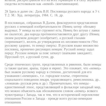
сходства истолковали как «немой» (контаминация).
28 Здесь и далее см.: Даль В.И. Пословицы русского народа: в 3 т.
Т.2. М.: Худ. литература, 1984. С. 18, др.
В пословицах, собранных В.Далем, фиксируются представления
русских о немецкой изобретательности (Немец хитер: обезьяну
выдумал; У немца на все струмент есть; Немец без штуки с лавки
не свалится), два народа противопоставляются друг другу (Немец
своим разумом доходит (изобретает), а русский глазами
(перенимает)), вплоть до утверждения их несовместимости (Что
русскому здорово, то немцу смерть). В русском языке множество
пословиц, иронично рисующих немцев: Русский немцу задал
перцу; Русские немцев за пояс заткнут (шапками закидают);
Прусский гут, а русский гутее, др.
Среди этнических групп, представленных в ряжении, были немцы
(а также цыгане, арапы, турки и евреи). Это означает, что «немец»
был знаком русскому народу в степени, достаточной для его
узнавания («немецкое», т.е. городское платье, стереотипы
социального поведения лекаря, управляющего, ремесленника, др.,
«ломаная» русская речь и др.). Примечательно, что немцы -
единственный этнос, представляющий в фольклоре западный мир,
что можно объяснить как обозначением словом «немец» всякого
чужестранца с Запада, так и тем, что в исторической перспективе
отношения России и Запада - прежде всего русско-немецкие
отношения.