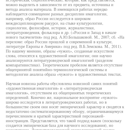
можно выделить в зависимости от их предмета, источника и
метода анализа материала. В имеющихся работах нередко
наблюдается совмещение разных дисциплин имагологии,
например, образ России исследуется в широком
междисциплинарном ракурсе, на стыке культурологии,
социологии, философии, истории, журналистики,
литературоведения, фольклора и др. («Россия и Запад в начале
нового тысячелетия» под ред. А.Ю.Большаковой. М., 2007; сб. «На
переломе: образ России прошлой и современной в культуре,
литературе Европы и Америки» под ред. В.Б.Земскова. М., 2011).
По нашему мнению, образы «чужих», созданные искусством
слова, относятся к художественной имагологии; они научно
анализируются литературоведческой имагологией (разделом
компаративистики). Теоретическим пробелом является отсутствие
общепринятой понятийно-терминологической системы и
методологии анализа образа «чужого» в художественных текстах.
Научная новизна работы обусловлена новизной самих понятий
«художественная имагология» и «литературоведческая
имагология», отсутствием их общепринятых теоретических
определений. Конечно же, национальное восприятие «чужого»
широко исследуется в литературоведческих работах, но в
большинстве своем они носят эмпирический характер и сводятся к
недостаточно систематизированному обзору, ограничивающемуся
перечислением и краткой характеристикой персонажей-
иностранцев. Представляется, что такой подход важен (поскольку
создается эмпирическая база для научного исследования), но
недостаточен. Литературоведческий имагологический анализ