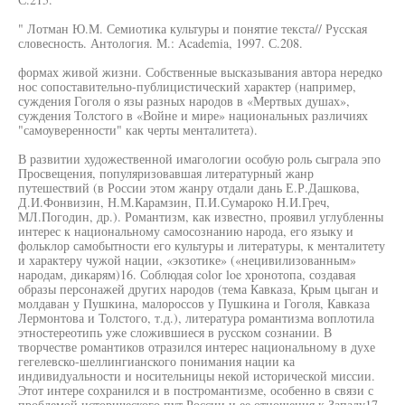
" Лотман Ю.М. Семиотика культуры и понятие текста// Русская
словесность. Антология. М.: Academia, 1997. С.208.
формах живой жизни. Собственные высказывания автора нередко
нос сопоставительно-публицистический характер (например,
суждения Гоголя о язы разных народов в «Мертвых душах»,
суждения Толстого в «Войне и мире» национальных различиях
"самоуверенности" как черты менталитета).
В развитии художественной имагологии особую роль сыграла эпо
Просвещения, популяризовавшая литературный жанр
путешествий (в России этом жанру отдали дань Е.Р.Дашкова,
Д.И.Фонвизин, Н.М.Карамзин, П.И.Сумароко Н.И.Греч,
МЛ.Погодин, др.). Романтизм, как известно, проявил углубленны
интерес к национальному самосознанию народа, его языку и
фольклор самобытности его культуры и литературы, к менталитету
и характеру чужой нации, «экзотике» («нецивилизованным»
народам, дикарям)16. Соблюдая color loe хронотопа, создавая
образы персонажей других народов (тема Кавказа, Крым цыган и
молдаван у Пушкина, малороссов у Пушкина и Гоголя, Кавказа
Лермонтова и Толстого, т.д.), литература романтизма воплотила
этностереотипь уже сложившиеся в русском сознании. В
творчестве романтиков отразился интерес национальному в духе
гегелевско-шеллингианского понимания нации ка
индивидуальности и носительницы некой исторической миссии.
Этот интере сохранился и в постромантизме, особенно в связи с
проблемой исторического пут России и ее отношения к Западу17.