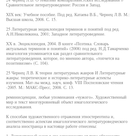
Сравнительное литературоведение: Россия и Запад.
XIX век: Учебное пособие. Под ред. Катаева В.Б., Чернец Л.В. М.:
Высшая школа, 2008. С. 15.
25 Литературная энциклопедия терминов и понятий под ред.
А.Н.Николюкина, 2001; Западное литературоведение.
XX в. Энциклопедия, 2004. В книге «Поэтика. Словарь
актуальных терминов и понятий» (2008) под ред. Н.Д.Тамарченко
имагология упоминается как раздел сравнительного
литературоведения, которое, по мнению автора, «топчется на
позитивизме» (С. 104).
25 Чернец Л.В. К теории литературных жанров И Литературные
жанры: теоретические и историко-литературные аспекты
изучения. Мат-лы межд. науч, конф. VIII Поспеловские чтения
-2005. М.: МАКС-Пресс, 2008. С. 13.
реминисценции, любые упоминания «чужого». Художественный
мир и текст многоуровневый объект имагологического
исследования.
К способам художественного отражения этностереотипа и,
соответственно аспектам имагологического литературоведческого
анализа иностранца в настояще работе отнесены:
1. Литературный жанр в его зависимости от типа образности