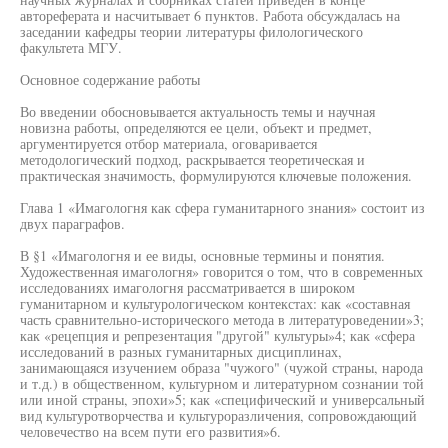
автореферата и насчитывает 6 пунктов. Работа обсуждалась на
заседании кафедры теории литературы филологического
факультета МГУ.
Основное содержание работы
Во введении обосновывается актуальность темы и научная
новизна работы, определяются ее цели, объект и предмет,
аргументируется отбор материала, оговаривается
методологический подход, раскрывается теоретическая и
практическая значимость, формулируются ключевые положения.
Глава 1 «Имагологня как сфера гуманитарного знания» состоит из
двух параграфов.
В §1 «Имагологня и ее виды, основные термины и понятия.
Художественная имагологня» говорится о том, что в современных
исследованиях имагологня рассматривается в широком
гуманитарном и культурологическом контекстах: как «составная
часть сравнительно-исторического метода в литературоведении»3;
как «рецепция и репрезентация "другой" культуры»4; как «сфера
исследований в разных гуманитарных дисциплинах,
занимающаяся изучением образа "чужого" (чужой страны, народа
и т.д.) в общественном, культурном и литературном сознании той
или иной страны, эпохи»5; как «специфический и универсальный
вид культуротворчества и культуроразличения, сопровождающий
человечество на всем пути его развития»6.