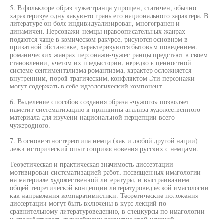
5. В фольклоре образ чужестранца упрощен, статичен, обычно
характеризуе одну какую-то грань его национального характера. В
литературе он боле индивидуализирован, многогранен и
динамичен. Персонажи-немцы нравоописательных жанрах
подаются чаще в комическом ракурсе, рисуются основном в
приватной обстановке, характеризуются бытовым поведением.
романических жанрах персонажи-чужестранцы предстают в своем
становлении, учетом их предыстории, нередко в ценностной
системе сентиментализма романтизма, характер осложняется
внутренним, порой трагическим, конфликтом Эти персонажи
могут содержать в себе идеологический компонент.
6. Выделение способов создания образа «чужого» позволяет
наметит систематизацию и принципы анализа художественного
материала для изучени национальной перцепции всего
чужеродного.
7. В основе этностереотипа немца (как и любой другой нации)
лежи исторический опыт соприкосновения русских с немцами.
Теоретическая и практическая значимость диссертации
мотивирован систематизацией работ, посвященных имагологии
на материале художественной литературы, и выстраиванием
общей теоретической концепции литературоведческой имагологии
как направления компаративистики. Теоретические положения
диссертации могут быть включены в курс лекций по
сравнительному литературоведению, в спецкурсы по имагологии
и способствовать дальнейшему развитию этой научной