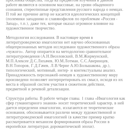
работе являются в основном массовые, на уровн обыденного
сознания, стереотипные представления русского народа о немцах.
П той же причине автор не касается идеологических концепций
(полемики западнико и славянофилов по проблемам «Россия -
Запад», т.п.), даже тех, которые оказал огромное влияние на
художественное творчество.
Методология исследования. В настоящее время в
литературоведческо имагологии нет научно обоснованных
общепризнанных методов исследовани художественного образа
«чужого». Автор опирается на методологию сравнительног
литературоведения (А.Н.Веселовский, В.М.Жирмунский,
М.П.Алексее Д.С.Лихачев, Ю.М.Лотман, С.С.Аверинцев,
В.Н.Топоров, Г.Д.Гачев, Л.В.Черне А.Ю.Большакова, др.),
типологический, мотивный, интер- и контекстуальны анализ.
Принадлежность персонажей-немцев к художественному миру
произведени позволяет интерпретировать их смысл, исходя из их
места в образной систем участия в сюжетном действии,
предметной и речевой детализации.
Структура работы. В работе четыре главы. 1 глава «Имагология как
сфер гуманитарного знания» носит теоретический характер, в ней
дается определени имагологии, излагаются ее теоретические
основания, обосновывается различи между художественной и
литературоведческой имагологией (в качестве пример кратко
рассматривается механизм формирования образа России в
европейски литературах доромантической эпохи).