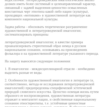
должен иметь более системный и целенаправленный характер,
связанный с задачей выделения ценностно осмысленных
константных черт этнотипа какой-либо нации (культуры),
проходящих «мотивами» в художественной литературе как
компоненте национальной культуры.
Задача работы - обосновать теоретическое разграничение
художественной и литературоведческой имагологии;
систематизировать принципы
литературоведческой имагологии; в качестве примера
проанализировать стереотипный образ немца в русском
национальном сознании, основываясь на произведениях
фольклора и на художественной литературе указанного периода.
На защиту выносятся следующие положения:
1. В имагологии - междисциплинарной отрасли - необходимо
выделить разные ее виды.
2. Особенности художественной имагологии в литературе (и,
соответственно, метода ее исследования литературоведческой
имагологией) предопределены специфической эстетической
природой словесного искусства. Целостно освещая жизнь путем
образного ее воспроизведения, художественная литература
отражает и менталитет нации, и свойственные национальному
сознанию этностереотипы, т.е. устойчивые ценностные
представления о других народах, культурах. В образном мире