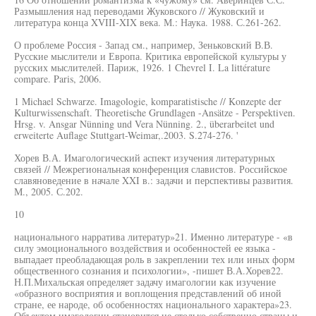
Размышления над переводами Жуковского // Жуковский и
литература конца XVIII-XIX века. М.: Наука. 1988. С.261-262.
О проблеме Россия - Запад см., например, Зеньковский В.В.
Русские мыслители и Европа. Критика европейской культуры у
русских мыслителей. Париж, 1926. 1 Chevrel I. La littérature
compare. Paris, 2006.
1 Michael Schwarze. Imagologie, komparatistische // Konzepte der
Kulturwissenschaft. Theoretische Grundlagen -Ansätze - Perspektiven.
Hrsg. v. Ansgar Nünning und Vera Nünning. 2., überarbeitet und
erweiterte Auflage Stuttgart-Weimar,.2003. S.274-276. '
Хорев В.А. Имагологический аспект изучения литературных
связей // Межрегиональная конференция славистов. Российское
славяноведение в начале XXI в.: задачи и перспективы развития.
М., 2005. С.202.
10
национального нарратива литератур»21. Именно литературе - «в
силу эмоционального воздействия и особенностей ее языка -
выпадает преобладающая роль в закреплении тех или иных форм
общественного сознания и психологии», -пишет В.А.Хорев22.
Н.П.Михальская определяет задачу имагологии как изучение
«образного восприятия и воплощения представлений об иной
стране, ее народе, об особенностях национального характера»23.
Объектом имагологии становится не столько собственно страны и