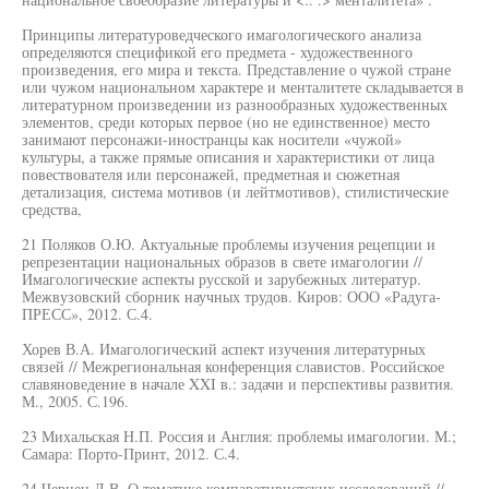
Принципы литературоведческого имагологического анализа
определяются спецификой его предмета - художественного
произведения, его мира и текста. Представление о чужой стране
или чужом национальном характере и менталитете складывается в
литературном произведении из разнообразных художественных
элементов, среди которых первое (но не единственное) место
занимают персонажи-иностранцы как носители «чужой»
культуры, а также прямые описания и характеристики от лица
повествователя или персонажей, предметная и сюжетная
детализация, система мотивов (и лейтмотивов), стилистические
средства,
21 Поляков О.Ю. Актуальные проблемы изучения рецепции и
репрезентации национальных образов в свете имагологии //
Имагологические аспекты русской и зарубежных литератур.
Межвузовский сборник научных трудов. Киров: ООО «Радуга-
ПРЕСС», 2012. С.4.
Хорев В.А. Имагологический аспект изучения литературных
связей // Межрегиональная конференция славистов. Российское
славяноведение в начале XXI в.: задачи и перспективы развития.
М., 2005. С.196.
23 Михальская Н.П. Россия и Англия: проблемы имагологии. М.;
Самара: Порто-Принт, 2012. С.4.
24 Чернец Л.В. О тематике компаративистских исследований //