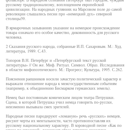
русскому традиционализму, воплощением европейской
цивилизации. На народных гуляниях на Марсовом поле до самой
революции слышались песни про «немецкий дух» северной
столицы39.
В ярмарочных зазываниях указание на немецкое происхождение
товара означало его особое качество, диковинность для русского
человека.
2 Сказания русского народа, собранные И.П. Сахаровым. М.: Худ.
литература, 1989. С.43.
Топоров В.Н. Петербург и «Петербургский текст русской
литературы» // Он же. Миф. Ритуал. Символ. Образ. Исследования
в области мифопоэтического. М.: Прогресс; Культура, 1995. С.262.
Пояснения раешников носили зачастую политический характер и
выражали отношение народа к межгосударственным событиям
(например, к объединению Бисмарком германских земель).
Немец был постоянным комическим лицом театра Петрушки.
Сцена, в которой Петрушка учил немца говорить по-русски,
неизменно вызывала смех зрителей.
Народные песни пародируют «ломаную» речь «русских» немцев,
рисуют черты их ментальности, часто противопоставляя их
русскому национальному характеру. В хороводной песне «Как по
улице по шведской» возникает образ девушки-иноземки,