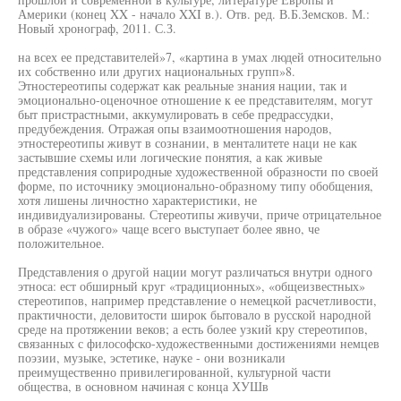
Америки (конец XX - начало XXI в.). Отв. ред. В.Б.Земсков. М.:
Новый хронограф, 2011. С.З.
на всех ее представителей»7, «картина в умах людей относительно
их собственно или других национальных групп»8.
Этностереотипы содержат как реальные знания нации, так и
эмоционально-оценочное отношение к ее представителям, могут
быт пристрастными, аккумулировать в себе предрассудки,
предубеждения. Отражая опы взаимоотношения народов,
этностереотипы живут в сознании, в менталитете наци не как
застывшие схемы или логические понятия, а как живые
представления соприродные художественной образности по своей
форме, по источнику эмоционально-образному типу обобщения,
хотя лишены личностно характеристики, не
индивидуализированы. Стереотипы живучи, приче отрицательное
в образе «чужого» чаще всего выступает более явно, че
положительное.
Представления о другой нации могут различаться внутри одного
этноса: ест обширный круг «традиционных», «общеизвестных»
стереотипов, например представление о немецкой расчетливости,
практичности, деловитости широк бытовало в русской народной
среде на протяжении веков; а есть более узкий кру стереотипов,
связанных с философско-художественными достижениями немцев
поэзии, музыке, эстетике, науке - они возникали
преимущественно привилегированной, культурной части
общества, в основном начиная с конца ХУШв