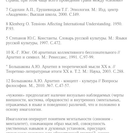
7 Садохин А.П., Грушевицкая Т.Г. Этнология. М.: Изд. центр
«Академия»; Высшая школа, 2000. C.I49.
8 Klenberg О. Tensions Affecting International Understanding. 1950.
P.93.
5 Степанов Ю.С. Константы. Словарь русской культуры. М.: Языки
русской культуры, 1997. С.472.
10 К.-Г. Юнг. Об архетипах коллективного бессознательного //
Архетип и символ. М.: Ренессанс, 1991. С.97-99.
" Большакова А.Ю. Архетип в теоретической мысли XX в. //
Теоретико-литературные итоги XX в. T.2. М.: Наука, 2003. С.288.
12 Большакова А.Ю. Архетип - концепт - культура // Вопросы
философии. М., 2010. №7. С.47-57.
«чужими» предполагает наличие визуально наблюдаемых (черты
внешности, костюма, обрядовости) и внутренних (ментальных,
отражаемых в языке и поведении) различий, что и положено в
основу имагологии.
Имагология оперирует понятием мгнталъности (синоним -
менталитет), означающим образ мыслей, совокупность
умственных навыков и духовных установок, присущих
отдельному человеку или общественной группе'3, нации.