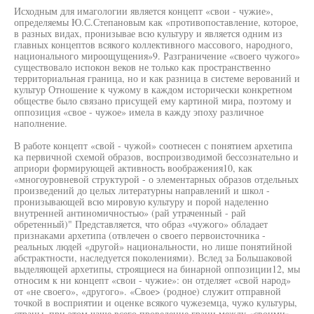
Исходным для имагологии является концепт «свои - чужие»,
определяемы Ю.С.Степановым как «противопоставление, которое,
в разных видах, пронизывае всю культуру и является одним из
главных концептов всякого коллективного массового, народного,
национального мироощущения»9. Разграничение «своего чужого»
существовало испокон веков не только как пространственно
территориальная граница, но и как разница в системе верований и
культур Отношение к чужому в каждом исторически конкретном
обществе было связано присущей ему картиной мира, поэтому и
оппозиция «свое - чужое» имела в кажду эпоху различное
наполнение.
В работе концепт «свой - чужой» соотнесен с понятием архетипа
ка первичной схемой образов, воспроизводимой бессознательно и
априори формирующей активность воображения10, как
«многоуровневой структурой - о элементарных образов отдельных
произведений до целых литературны направлений и школ -
пронизывающей всю мировую культуру и порой наделенно
внутренней антиномичностью» (рай утраченный - рай
обретенный)" Представляется, что образ «чужого» обладает
признаками архетипа (отвлечен о своего первоисточника -
реальных людей «другой» национальности, но лише понятийной
абстрактности, наследуется поколениями). Вслед за Большаковой
выделяющей архетипы, строящиеся на бинарной оппозиции12, мы
относим к ни концепт «свои - чужие»: он отделяет «свой народ»
от «не своего», «другого». «Свое> (родное) служит отправной
точкой в восприятии и оценке всякого чужеземца, чужо культуры,
страны, при этом чаще всего проведение грани между «своими»