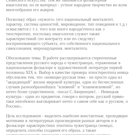
имагология, но ее материал - устное народное творчество во всем
многообразии его жанров.
Поскольку образ «чужого» (его национальный менталитет,
характер, система ценностей, мировидение, тип поведения и т.д.)
осмысляется с т.з. того или иного народа/этноса как э
тностереотип, постольку имагология служит также
характеристикой (по контрасту или по сходству)
воспринимающего субъекта, его собственного национального
самосознания, мироощущения, менталитета.
Обоснование темы. В работе рассматриваются стереотипные
представления русского народа о чужестранцах, отраженные в
национальном фольклоре и художественной литературе первой
половины XIX в. Выбор в качестве примера этностереотипа немца
обусловлен тем, что «немецко-русская тема - не просто одна из
"акциденций" жизни мировой культуры, один из бесчисленных
случаев разнообразнейших "влияний" и "взаимовлияний", но
нечто более существенное, -писал С.Аверинцев1. - Немецкая
культура - один из предметов, говоря о котором, русский прямо-
таки неизбежно выговаривает нечто о самом себе как о русском, о
России»,
Цель исследования - выделить наиболее константные, проходящие
мотивами в литературных произведения разных авторов и в
фольклоре характеристики этнотипа чужестранца (немца),
определить способы создания его образа, а также
систематизировать принципы имагологического анализа,