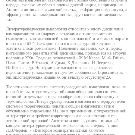
народы, сколько их образ в оценке другой нации, например, не
Англия и англичане, а «английскость», не Франция и французы, а
«французскость», «американскость», «русскость», «немецкость»,
т.п.
Литературоведческая имагология относится к числу дисциплин
компаративистики (наряду с разделами о типологических
схождениях, контактологией, константологией и м етако м пар ати
в и сти к о й2 ^. Ее корни таятся в литературной критике и
эстетике эпохи романтизма. Появление названия, как и период
интенсивного развития этой дисциплины, приходится на вторую
половину ХХв. Среди ее основателей - Ж.М.Карре, М.-Ф.Гийяр,
П.ван Тигем, Р.Уэллек, А.Дима, Х.Дизеринк, Й.Леерссен,
И.Шеврель, др. Но термин «имагология» все еще остается
недостаточно узнаваемым в научном сообществе. В российских
энциклопедических изданиях он зачастую отсутствует23.
Теоретические аспекты литературоведческой имагологии пока не
проработаны, отсутствует устойчивая общепринятая система
понятий, отдельные авторы «изобретают» свою собственную
терминологию. Литературоведческая имагология оперирует всей
системой теоретических понятий общей имагологии (этим
обусловлено содержание §1), но в применении к художественной
литературе они требуют корректировки в соответствии с ее
эстетической природой. Антитеза «свои - чужие» - исходный
концепт литературоведческой имагологии, ее «нерв», - пишет
Л.В.Чернец. - «Вектором компаративистики является
национальное своеобразие литературы и <.. .> менталитета» .