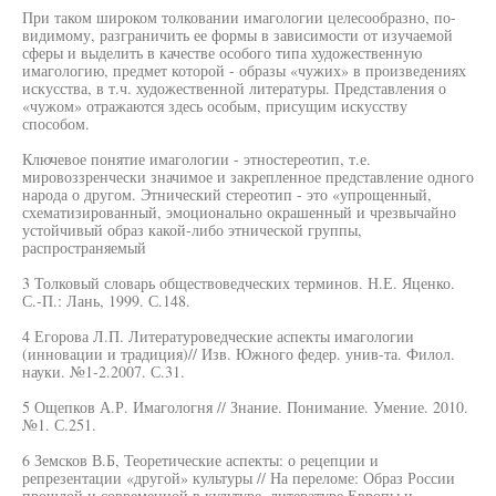
При таком широком толковании имагологии целесообразно, по-
видимому, разграничить ее формы в зависимости от изучаемой
сферы и выделить в качестве особого типа художественную
имагологию, предмет которой - образы «чужих» в произведениях
искусства, в т.ч. художественной литературы. Представления о
«чужом» отражаются здесь особым, присущим искусству
способом.
Ключевое понятие имагологии - этностереотип, т.е.
мировоззренчески значимое и закрепленное представление одного
народа о другом. Этнический стереотип - это «упрощенный,
схематизированный, эмоционально окрашенный и чрезвычайно
устойчивый образ какой-либо этнической группы,
распространяемый
3 Толковый словарь обществоведческих терминов. Н.Е. Яценко.
С.-П.: Лань, 1999. С.148.
4 Егорова Л.П. Литературоведческие аспекты имагологии
(инновации и традиция)// Изв. Южного федер. унив-та. Филол.
науки. №1-2.2007. С.31.
5 Ощепков А.Р. Имагологня // Знание. Понимание. Умение. 2010.
№1. С.251.
6 Земсков В.Б, Теоретические аспекты: о рецепции и
репрезентации «другой» культуры // На переломе: Образ России
прошлой и современной в культуре, литературе Европы и