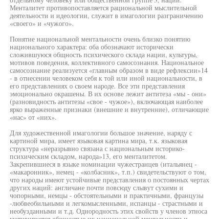
Менталитет противопоставляется рациональной мыслительной
деятельности и идеологии, служит в имагологии разграничению
«своего» и «чужого».
Понятие национальной ментальности очень близко понятию
национального характера: оба обозначают исторически
сложившуюся общность психического склада нации, культуры,
мотивов поведения, коллективного самосознания. Национальное
самосознание реализуется «главным образом в виде рефлексии»14
- в отнесении человеком себя к той или иной национальности, в
его представлениях о своем народе. Все эти представления
эмоционально окрашены. В их основе лежит антитеза «мы - они»
(разновидность антитезы «свое - чужое»), включающая наиболее
ярко выраженные признаки (внешние и внутренние), отличающие
«нас» от «них».
Для художественной имагологии большое значение, наряду с
картиной мира, имеет языковая картина мира, т.к. языковая
структура «неразрывно связана с национальным историко-
психическим складом, народа»13, его менталитетом.
Закрепившиеся в языке номинации чужестранцев (итальянец -
«макаронник», немец - «колбасник», т.п.) свидетельствуют о том,
что народы имеют устойчивые представления о постоянных чертах
других наций: англичане почти повсюду слывут сухими и
чопорными, немцы - обстоятельными и практичными, французы
-любвеобильными и легкомысленными, испанцы - страстными и
необузданными и т.д. Однородность этих свойств у членов этноса
мотивируется общностью их национальной ментальности и