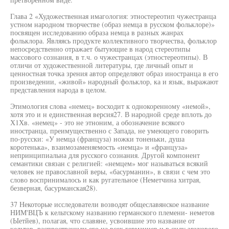
Глава 2 «Художественная имагология: этностереотип чужестранца
устном народном творчестве (образ немца в русском фольклоре)»
посвящен исследованию образа немца в разных жанрах
фольклора. Являясь продукте коллективного творчества, фольклор
непосредственно отражает бытующие в народ стереотипы
массового сознания, в т.ч. о чужестранцах (этностереотипы). В
отличи от художественной литературы, где личный опыт и
ценностная точка зрения автор определяют образ иностранца в его
произведении, «живой» народный фольклор, ка и язык, выражают
представления народа в целом.
Этимология слова «немец» восходит к однокоренному «немой»,
хотя это и н единственная версия27. В народной среде вплоть до
Х1Хв. «немец» - это не этноним, а обозначение всякого
иностранца, преимущественно с Запада, не умеющего говорить
по-русски: «У немца (француза) ножки тоненьки, душа
коротенька», взаимозаменяемость «немца» и «француза»
непринципиальна для русского сознания. Другой компонент
семантики связан с религией: «немцем» мог называться всякий
человек не православной веры, «басурманин», в связи с чем это
слово воспринималось и как ругательное (Неметчина хитрая,
безверная, басурманская28).
37 Некоторые исследователи возводят общеславянское название
НИМ'ВЦЪ к кельтскому названию германского племени- неметов
(Ыетйев), полагая, что славяне, усвоившие это название от
кельтов, распространили его на всех германцев и в силу звукового