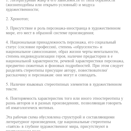
(жизнеподобны или открыто-условный) и модуса
художественности;
2. Хронотоп;
3. Присутствие и роль персонажа-иностранца в художественном
мире, его мест в образной системе произведения;
4. Национальная принадлежность персонажа, его социальный
статус (сословие профессия), степень «обруселости» и
национальное самосознание, образ жизни черты ментальности,
степень индивидуализации героя, наличие предыстории в е
национальной характерности, речевой характеристики персонажа,
предметно сюжетных и фоновых подробностей. При этом следует
разделять стереотипы присущие автору, повествователю/
рассказчику и персонажам: они могут н совпадать.
5. Наличие языковых стереотипных элементов в художественном
тексте.
6. Повторяемость характеристик того или иного этностереотипа у
разнь авторов и в разных произведениях, позволяющая говорить
об имагологическ мотивах.
Эта рабочая схема обусловлена структурой и составляющими
литературног произведения, где национальные стереотипы
«таятся» в глубине художественног мира, присутствуют в
претворенном виде.