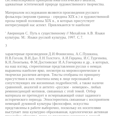
адекватные эстетической природе художественного творчества.
Материалом исследования являются произведения русского
фольклора (верхняя граница - середина XIX в.) и художественной
прозы первой половины XIX в., в которых присутствует
интересующий нас аспект. Привлекаются те наиболее
' Аверинцев С. Путь к существенному // Михайлов A.B. Языки
культуры. М.: Языки русской культуры, 1997. С.7.
3
характерные произведения Д.И.Фонвизина, А.С.Пушкина,
Н.В.Гоголя, В.И.Дал Л.Н.Толстого, А.И.Герцена, И.С.Тургенева,
К.Н.Леонтьева, Ф.М.Достоевског И.А.Гончарова и др., в которых,
на наш взгляд, стереотипные представления русски о немцах
выражены наиболее ярко, несмотря на мировоззренческие и
творчески различия авторов. Тексты отобраны по принципу
присутствия в них этнотипа немц в лице персонажей и
сопутствующих им жизненных подробностей, а также наличи
сравнений, аналогий и антитез «русское - немецкое», любых
реминисценций мотивов, связанных с этой темой. Отбор
материала не претендует н исчерпывающий охват заданного
исторического периода. Этностереотипь связанные с восприятием
немецкой духовной культуры (философии, искусства
представлены в работе выборочно, поскольку их носителями
выступает лиш культурно образованная, идеологически активная
прослойка общества, тогда ка предметом изучения в данной