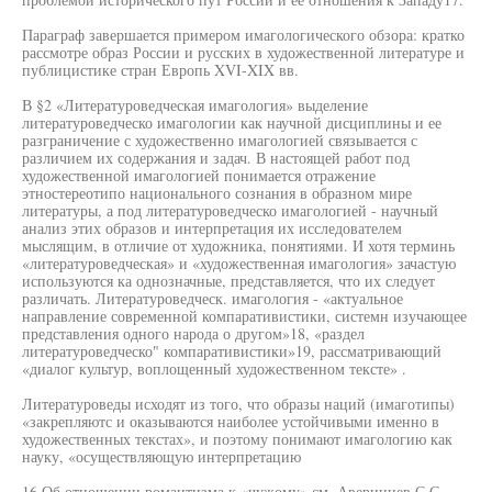
Параграф завершается примером имагологического обзора: кратко
рассмотре образ России и русских в художественной литературе и
публицистике стран Европь XVI-XIX вв.
В §2 «Литературоведческая имагология» выделение
литературоведческо имагологии как научной дисциплины и ее
разграничение с художественно имагологией связывается с
различием их содержания и задач. В настоящей работ под
художественной имагологией понимается отражение
этностереотипо национального сознания в образном мире
литературы, а под литературоведческо имагологией - научный
анализ этих образов и интерпретация их исследователем
мыслящим, в отличие от художника, понятиями. И хотя терминь
«литературоведческая» и «художественная имагология» зачастую
используются ка однозначные, представляется, что их следует
различать. Литературоведческ. имагология - «актуальное
направление современной компаративистики, системн изучающее
представления одного народа о другом»18, «раздел
литературоведческо" компаративистики»19, рассматривающий
«диалог культур, воплощенный художественном тексте» .
Литературоведы исходят из того, что образы наций (имаготипы)
«закрепляютс и оказываются наиболее устойчивыми именно в
художественных текстах», и поэтому понимают имагологию как
науку, «осуществляющую интерпретацию
16 Об отношении романтизма к «чужому» см. Аверинцев С.С.