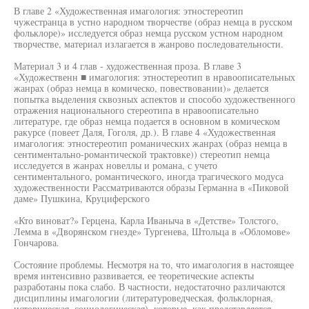
В главе 2 «Художественная имагология: этностереотип
чужестранца в устно народном творчестве (образ немца в русском
фольклоре)» исследуется образ немца русском устном народном
творчестве, материал излагается в жанрово последовательности.
Материал 3 и 4 глав - художественная проза. В главе 3
«Художественн ■ имагология: этностереотип в нравоописательных
жанрах (образ немца в комическо, повествовании)» делается
попытка выделения сквозных аспектов и способо художественного
отражения национального стереотипа в нравоописательно
литературе, где образ немца подается в основном в комическом
ракурсе (повеет Даля, Гоголя, др.). В главе 4 «Художественная
имагология: этностереотип романических жанрах (образ немца в
сентиментально-романтической трактовке)) стереотип немца
исследуется в жанрах новеллы и романа, с учето
сентиментального, романтического, иногда трагического модуса
художественности Рассматриваются образы Германна в «Пиковой
даме» Пушкина, Круциферского
«Кто виноват?» Герцена, Карла Иваныча в «Детстве» Толстого,
Лемма в «Дворянском гнезде» Тургенева, Штольца в «Обломове»
Гончарова.
Состояние проблемы. Несмотря на то, что имагология в настоящее
время интенсивно развивается, ее теоретические аспекты
разработаны пока слабо. В частности, недостаточно различаются
дисциплины имагологии (литературоведческая, фольклорная,
историческая, социологическая), которые, как представляется,