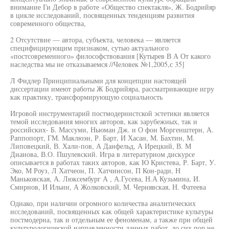
внимание Ги Дебор в работе «Общество спектакля», Ж. Бодрийяр
в цикле исследований, посвященных тенденциям развития
современного общества,
2 Отсутствие — автора, субъекта, человека — является
специфицирующим признаком, сутью актуального
«постсовременного» философствования [Кутырев В А От какого
наследства мы не отказываемся //Человек №1,2005,с 35]
Л Фидлер Принципиальными для концепции настоящей
диссертации имеют работы Ж Бодрийяра, рассматривающие игру
как практику, трансформирующую социальность
Игровой инструментарий постмодернистской эстетики является
темой исследования многих авторов, как зарубежных, так и
российских- Б. Массуми, Ньюман Дж. и О фон Моргенштерн, А.
Раппопорт, ГМ. Маклюэн, Р. Барт, И Хасан, М. Бахтин, М.
Липовецкий, В. Хали-пов, А Данфельд, А Ирецкий, В. М
Дианова, В.О. Пшулевский. Игра в литературном дискурсе
описывается в работах таких авторов, как Ю Кристева, Р. Барт, У.
Эко, М Роуз, Л Хатчеон, П. Хатчинсон, П Кон-ради, Н
Маньковская, А. Люксембург А , А.Гусева, Н.А Кузьмина, И.
Смирнов, И Ильин, А Жолковский, М. Чернявская, Н. Фатеева
Однако, при наличии огромного количества аналитических
исследований, посвященных как общей характеристике культуры
постмодерна, так и отдельным ее феноменам, а также при общей
культурологической направленности данных работ, до сих пор не