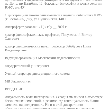
на-Дону, пр Нагибина 13, факультет философии и культурологии
ЮФУ, ауд 434
С диссертацией можно ознакомиться в научной библиотеке ЮФУ
(г Ростов-на-Дону, ул Пушкинская, 14Ю
Автореферат разослан « Ц » г^у __ 2007 г
доктор философских наук, профессор Пигулевский Виктор
Олегович
доктор филологических наук, профессор Забабурова Нина
Владимировна
Ведущая организация Московский педагогический
государственный университет
Ученый секретарь диссертационного совета
МВ Заковоротная
ВВЕДЕНИЕ
Актуальность темы исследования. Сегодня мы живем в атмосфере
бесконечных изменений, в режиме, где континуальность бытия
заменена на дискретность. Но и в этой дискретности
обнаруживается та постоянная величина, которая и является