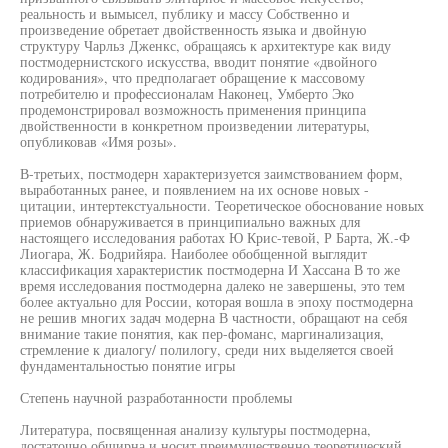
реальность и вымысел, публику и массу Собственно и
произведение обретает двойственность языка и двойную
структуру Чарльз Дженкс, обращаясь к архитектуре как виду
постмодернистского искусства, вводит понятие «двойного
кодирования», что предполагает обращение к массовому
потребителю и профессионалам Наконец, Умберто Эко
продемонстрировал возможность применения принципа
двойственности в конкретном произведении литературы,
опубликовав «Имя розы».
В-третьих, постмодерн характеризуется заимствованием форм,
выработанных ранее, и появлением на их основе новых -
цитации, интертекстуальности. Теоретическое обоснование новых
приемов обнаруживается в принципиально важных для
настоящего исследования работах Ю Крис-тевой, Р Барта, Ж.-Ф
Лиогара, Ж. Бодрийяра. Наиболее обобщенной выглядит
классификация характеристик постмодерна И Хассана В то же
время исследования постмодерна далеко не завершены, это тем
более актуально для России, которая вошла в эпоху постмодерна
не решив многих задач модерна В частности, обращают на себя
внимание такие понятия, как пер-фоманс, маргинализация,
стремление к диалогу/ полилогу, среди них выделяется своей
фундаментальностью понятие игры
Степень научной разработанности проблемы
Литература, посвященная анализу культуры постмодерна,
достаточно обширна и носит преимущественно теоретический