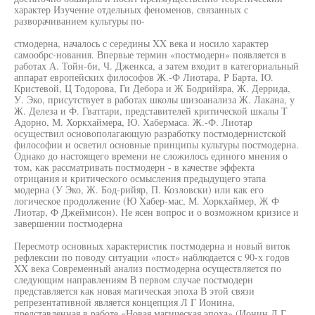
характер Изучение отдельных феноменов, связанных с
разворачиванием культуры по-
стмодерна, началось с середины XX века и носило характер
самообрс-нования. Впервые термин «постмодерн» появляется в
работах А. Тойн-би, Ч. Дженкса, а затем входит в категориальный
аппарат европейских философов Ж.-Ф Лиотара, Р Барта, Ю.
Кристевой, Ц Тодорова, Ги Дебора и Ж Бодрийяра, Ж. Деррида,
У. Эко, присутствует в работах школы шизоанализа Ж. Лакана, у
Ж. Делеза и Ф. Гваттари, представителей критической шкалы Т
Адорно, М. Хоркхаймера, Ю. Хабермаса. Ж.-Ф. Лиотар
осуществил основополагающую разработку постмодернистской
философии и осветил основные принципы культуры постмодерна.
Однако до настоящего времени не сложилось единого мнения о
том, как рассматривать постмодерн - в качестве эффекта
отрицания и критического осмысления предыдущего этапа
модерна (У Эко, Ж. Бод-рийяр, П. Козловски) или как его
логическое продолжение (Ю Хабер-мас, М. Хоркхаймер, Ж Ф
Лиотар, Ф Джеймисон). Не ясен вопрос и о возможном кризисе и
завершении постмодерна
Пересмотр основных характеристик постмодерна и новый виток
рефлексии по поводу ситуации «пост» наблюдается с 90-х годов
XX века Современный анализ постмодерна осуществляется по
следующим направлениям В первом случае постмодерн
представляется как новая магическая эпоха В этой связи
репрезентативной является концепция Л Г Ионина,
представленная в работе «Новая магическая эпоха» (Ионин Л.Г.