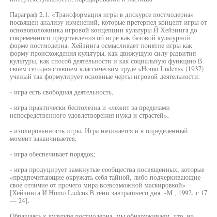
Параграф 2.1. «Трансформация игры в дискурсе постмодерна»
посвящен анализу изменений, которые претерпел концепт игры от
основоположника игровой концепции культуры Й Хейзинга до
современного представления об игре как базовой культурной
форме постмодерна. Хейзинга осмысливает понятие игры как
форму происхождения культуры, как движущую силу развития
культуры, как способ деятельности и как социальную функцию В
своем сегодня ставшем классическом труде «Homo Ludens» (1937)
ученый так формулирует основные черты игровой деятельности:
- игра есть свободная деятельность,
- игра практически бесполезна и «лежит за пределами
непосредственного удовлетворения нужд и страстей»,
- изолированность игры. Игра начинается и в определенный
момент заканчивается,
- игра обеспечивает порядок;
- игра продуцирует замкнутые сообщества посвященных, которые
«предпочитающие окружать себя тайной, либо подчеркивающие
свое отличие от прочего мира всевозможной маскировкой»
[Хейзинга И Homo Ludens В тени завтрашнего дня. -М , 1992, с 17
— 24].
Обращаясь к культуре постмодерна, мы обнаруживаем, что, на