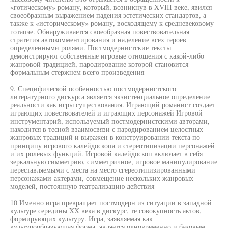
«готическому» роману, который, возникнув в XVIII веке, явился
своеобразным выражением падения эстетических стандартов, а
также к «историческому» роману, восходящему к средневековому
готапэе. Обнаруживается своеобразная повествовательная
стратегия автокомментирования и наделение всех героев
определенными ролями. Постмодернистские тексты
демонстрируют собственные игровые отношения с какой-либо
жанровой традицией, пародирование которой становится
формальным стержнем всего произведения
9. Специфической особенностью постмодернистского
литературного дискурса является экзистенциальное определение
реальности как игры существования. Играющий романист создает
играющих повествователей и играющих персонажей Игровой
инструментарий, используемый постмодернистскими авторами,
находится в тесной взаимосвязи с пародированием целостных
жанровых традиций и выражен в конструировании текста по
принципу игрового калейдоскопа и стереотипизации персонажей
и их ролевых функций. Игровой калейдоскоп включает в себя
зеркальную симметрию, симметричное, игровое манипулирование
переставляемыми с места на место сгереотипизированными
персонажами-актерами, совмещение нескольких жанровых
моделей, постоянную театрализацию действия
10 Именно игра превращает постмодерн из ситуации в западной
культуре середины XX века в дискурс, те совокупность актов,
формирующих культуру. Игра, заявляемая как
культурообразующая форма, является одновременно и базовым