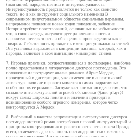
(имитация), пародия, паетиш и интертекстуальностъ.
Интертекстуальность представляется не только как свойство
текста, но и как инструмент социального изменения В
современном индустриальном обществе социальные перемены,
непрерывное появление новых кодов поведения, забвение
Истории требуют повествований, основанных на избыточности,
что, в свою очередь, актуализирует развлекательность и
нарочитую несерьезность и обращение с произведением как с
товаром. Избыточность приводит к имитации уникальных стилей
Эта установка выражается в концепции пастиша, который, как и
пародия, включает в себя имитацию (мимикрию) стилей.
7. Игровые практики, осуществляющиеся в постмодерне, наиболее
полно представлены в литературном дискурсе постмодерна. Это
положение иллюстрирует анализ романов Айрис Мердок,
проведенный в диссертации, уже отмеченное в аналитической
литературе наличие игрового момента в самих нарративных
особенностях ее романов. Заслуживает внимания идея о том, что
создание интеллектуальной игровой обстановки (§аше-р1аут§)
вокруг самых широких понятий и значений приводит к
возникновению особого игрового измерения, которое четко
контролируется А Мердок
8. Выбранный в качестве репрезентации литературного дискурса
постмодернистский роман востребовал игровой инструментарий и
принципы конструирования игрового пространства текста Прежде
всего, отмечается адресованность постмодернистских текстов к
массовому читателю Это отражается в обращенности к