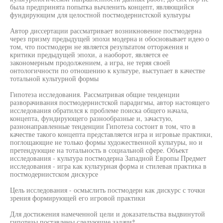
была предпринята попытка вычленить концепт, являющийся
фундирующим для целостной постмодернистской культуры
Автор диссертации рассматривает возникновение постмодерна
через призму предыдущей эпохи модерна и обосновывает идею о
том, что постмодерн не является результатом отторжения и
критики предыдущей эпохи, а наоборот, является ее
закономерным продолжением, а игра, не теряя своей
онтологичности по отношению к культуре, выступает в качестве
тотальной культурной формы
Гипотеза исследования. Рассматривая общие тенденции
разворачивания постмодернистской парадигмы, автор настоящего
исследования обратился к проблеме поиска общего начала,
концепта, фундирующего разнообразные и, зачастую,
разнонаправленные тенденции Гипотеза состоит в том, что в
качестве такого концепта представляется игра и игровые практики,
поглощающие не только формы художественной культуры, но и
претендующие на тотальность в социальной сфере. Объект
исследования - культура постмодерна Западной Европы Предмет
исследования - игра как культурная форма и стилевая практика в
постмодернистском дискурсе
Цель исследования - осмыслить постмодерн как дискурс с точки
зрения формирующей его игровой практики
Для достижения намеченной цели и доказательства выдвинутой
гипотезы поставлены следующие задачи*