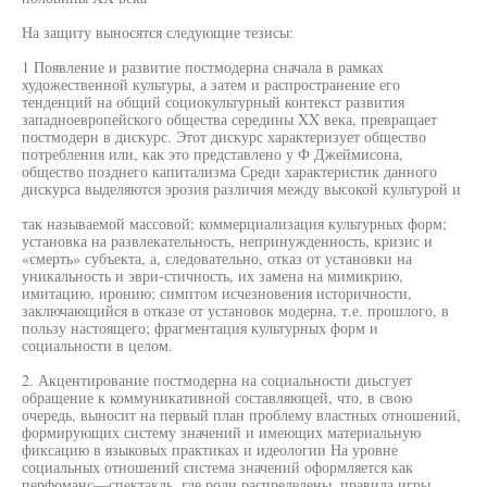
На защиту выносятся следующие тезисы:
1 Появление и развитие постмодерна сначала в рамках
художественной культуры, а затем и распространение его
тенденций на общий социокультурный контекст развития
западноевропейского общества середины XX века, превращает
постмодерн в дискурс. Этот дискурс характеризует общество
потребления или, как это представлено у Ф Джеймисона,
общество позднего капитализма Среди характеристик данного
дискурса выделяются эрозия различия между высокой культурой и
так называемой массовой; коммерциализация культурных форм;
установка на развлекательность, непринужденность, кризис и
«смерть» субъекта, а, следовательно, отказ от установки на
уникальность и эври-стичность, их замена на мимикрию,
имитацию, иронию; симптом исчезновения историчности,
заключающийся в отказе от установок модерна, т.е. прошлого, в
пользу настоящего; фрагментация культурных форм и
социальности в целом.
2. Акцентирование постмодерна на социальности диьсгует
обращение к коммуникативной составляющей, что, в свою
очередь, выносит на первый план проблему властных отношений,
формирующих систему значений и имеющих материальную
фиксацию в языковых практиках и идеологии На уровне
социальных отношений система значений оформляется как
перфоманс—спектакль, где роли распределены, правила игры