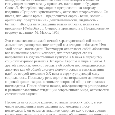
связующим звеном между прошлым, настоящим и будущим.
Слова Л. Фейербаха, звучащие в предисловии ко второму
изданию «Сущности христианства», оказались пророческими. Он
писал, что «наше время .. предпочитает образ - вещи, копию -
оригиналу, представление - действительности, видимость -
бытию... Ибо для него священна только иллюзия, истина же
профанна» [Фейербах Л. Сущность христианства. Предисловие ко
второму изданию. М, Мысль, 1965].
Эти слова являются самой точной характеристикой той эпохи,
дальнейшее разворачивание которой мы сегодня наблюдаем Имя
этой эпохе - постмодерн Постмодерн охватывает собой абсолютно
все жизненные реалии человека, что превращает его из
направления в художественной культуре XX века в парадигму
социокультурного развития Западной Европы и мира в целом. С
другой стороны, можно говорить об особом постмодернистском
дискурсе как об общей системе формулировки и высказывания
идей во второй половине XX века и структурирующей саму
социальность. Поскольку речь идет о магистральном движении
мировой цивилизации, возникает вопрос об общих основаниях
постмодерна. Поиск общего начала, объединяющего разнородные
и разнонаправленные тенденции современного мира, оказывается
сложнейшей задачей.
Несмотря на огромное количество аналитических работ, в том
числе посвященных превращения постмодерна в пост-
постмодерн1, он остается явлением спорным как с точки зрения
своего появления, так и с точки зрения собственного расширения.