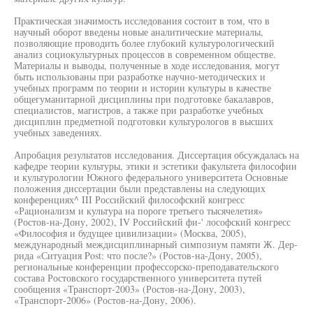
Практическая значимость исследования состоит в том, что в
научный оборот введены новые аналитические материалы,
позволяющие проводить более глубокий культурологический
анализ социокультурных процессов в современном обществе.
Материалы и выводы, полученные в ходе исследования, могут
быть использованы при разработке научно-методических и
учебных программ по теории и истории культуры в качестве
общегуманитарной дисциплины при подготовке бакалавров,
специалистов, магистров, а также при разработке учебных
дисциплин предметной подготовки культурологов в высших
учебных заведениях.
Апробация результатов исследования. Диссертация обсуждалась на
кафедре теории культуры, этики и эстетики факультета философии
и культурологии Южного федерального университета Основные
положения диссертации были представлены на следующих
конференциях^ III Российский философский конгресс
«Рационализм и культура на пороге третьего тысячелетия»
(Ростов-на-Дону, 2002), IV Российский фи-' лософский конгресс
«Философия и будущее цивилизации» (Москва, 2005),
международный междисциплинарный симпозиум памяти Ж. Дер-
рида «Ситуация Post: что после?» (Ростов-на-Дону, 2005),
региональные конференции профессорско-преподавательского
состава Ростовского государственного университета путей
сообщения «Транспорт-2003» (Ростов-на-Дону, 2003),
«Транспорт-2006» (Ростов-на-Дону, 2006).