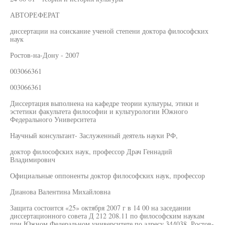
АВТОРЕФЕРАТ
диссертации на соискание ученой степени доктора философских
наук
Ростов-на-Дону - 2007
003066361
003066361
Диссертация выполнена на кафедре теории культуры, этики и
эстетики факультета философии и культурологии Южного
Федерального Университета
Научный консультант- Заслуженный деятель науки РФ,
доктор философских наук, профессор Драч Геннадий
Владимирович
Официальные оппоненты доктор философских наук, профессор
Дианова Валентина Михайловна
Защита состоится «25» октября 2007 г в 14 00 на заседании
диссертационного совета Д 212 208.11 по философским наукам
при Южном Федеральном университете по адресу 344038, Ростов-