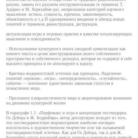
разума, замена его разумом инструментальным (в терминах Т.
Адорно и М. Хоркхайме-ра), непризнание категорий научного
мышления- истина, сущность, причина, закономерность,
объективность и т.д И одновременно введение в обиход новых
понятий и терминов деконструкция, деструкция,
актуализация игры и игровых практик в качестве тотализирующих
мышление и повседневность
- Использование культурного опыта западной цивилизации как
некоего текста в целях конструирования своего собственного
пространства и собственного дискурса, которые не содержат в себе
высшего принципа и не аппелируют к идеалу.
- Критика модернистской эстетики как принципа. Наделение
понятий «ирония», «игра», «неопределенность», «случайность»,
событие — хеппенинг единственно законным статусом в
осмыслении мира.
- Признание плюралистичности мира и акцентирование внимание
на динамике культурной жизни
В параграфе 1.3. «Перфоманс и игра в концепциях постмодерна
Ги Дебора и Ж. Бодрийяра» автор диссертации исходит из того,
что постмодернистское мировоззрение наиболее наглядно
воплотилось в художественном творчестве или так называемой
постмодернистской эстетике. Как для Ги Дебора, так и для Ж.
Бодрийяра утрата различий между живым и неживым есть первый