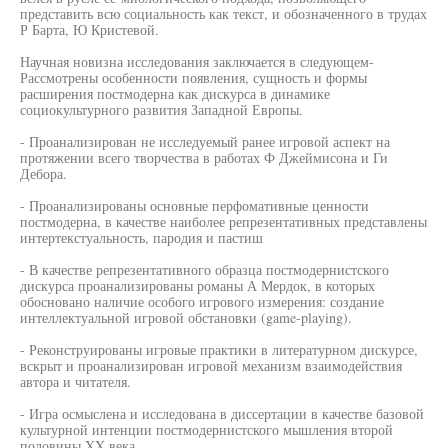
представить всю социальность как текст, и обозначенного в трудах
Р Барта, Ю Кристевой.
Научная новизна исследования заключается в следующем-
Рассмотрены особенности появления, сущность и формы
расширения постмодерна как дискурса в динамике
социокультурного развития Западной Европы.
- Проанализирован не исследуемый ранее игровой аспект на
протяжении всего творчества в работах Ф Джеймисона и Ги
Дебора.
- Проанализированы основные перфомативные ценности
постмодерна, в качестве наиболее репрезентативных представлены
интертекстуальность, пародия и пастиш
- В качестве репрезентативного образца постмодернистского
дискурса проанализированы романы А Мердок, в которых
обосновано наличие особого игрового измерения: создание
интеллектуальной игровой обстановки (game-playing).
- Реконструированы игровые практики в литературном дискурсе,
вскрыт и проанализирован игровой механизм взаимодействия
автора и читателя.
- Игра осмыслена и исследована в диссертации в качестве базовой
культурной интенции постмодернистского мышления второй
половины XX века