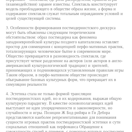
(взаимодействия) заранее известны. Спектакль конституирует
модель преобладающего в обществе образа жизни, а форма и
содержание спектакля служат тотальным оправданием условий и
целей существующей системы.
3. Особенности формирования постмодернистского дискурса
могут быть объяснены следующим теоретическим
обстоятельством: образ постмодерна как феномена
западноевропейской культуры позднего капитализма оставляет
простор для совмещения с концепцией перфо-мативных практик,
тотализирующих человеческое бытие в современном мире.
Общество превращается в разновидность спектакля, где
присутствует четкое разделение на актеров (или акторов в англо-
американской культурологической традиции) и зрителей,
принимающих и подчиняющихся установленным правилам игры
Таким образом, в перфо-мативном обществе происходит
обыгрывание базовых культурных форм, что превращает их в
симуляцию реальности
4. Эстетика стала не только формой трансляции
постмодернистских идей, но и их кодирования, выражая общую
культурную парадигму. В качестве основополагающих идей
выступают не идеи упорядоченности и закономерности, но
случайности и игры. Позиции Ж Бод-рийяра и Ги Дебора
представляются наиболее репрезентативными для понимания
сущности игровых практик постмодернистской эстетики и сути
социальных отношений как перфоманса Обращение к
совокупности стилей и приемов, с помощью которых постмодерн