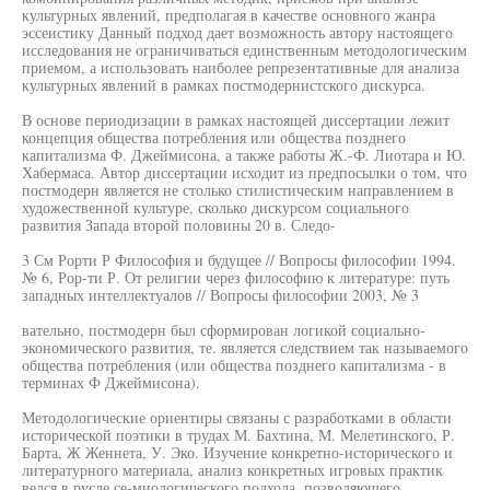
культурных явлений, предполагая в качестве основного жанра
эссеистику Данный подход дает возможность автору настоящего
исследования не ограничиваться единственным методологическим
приемом, а использовать наиболее репрезентативные для анализа
культурных явлений в рамках постмодернистского дискурса.
В основе периодизации в рамках настоящей диссертации лежит
концепция общества потребления или общества позднего
капитализма Ф. Джеймисона, а также работы Ж.-Ф. Лиотара и Ю.
Хабермаса. Автор диссертации исходит из предпосылки о том, что
постмодерн является не столько стилистическим направлением в
художественной культуре, сколько дискурсом социального
развития Запада второй половины 20 в. Следо-
3 См Рорти Р Философия и будущее // Вопросы философии 1994.
№ 6, Рор-ти Р. От религии через философию к литературе: путь
западных интеллектуалов // Вопросы философии 2003, № 3
вательно, постмодерн был сформирован логикой социально-
экономического развития, те. является следствием так называемого
общества потребления (или общества позднего капитализма - в
терминах Ф Джеймисона).
Методологические ориентиры связаны с разработками в области
исторической поэтики в трудах М. Бахтина, М. Мелетинского, Р.
Барта, Ж Женнета, У. Эко. Изучение конкретно-исторического и
литературного материала, анализ конкретных игровых практик
велся в русле се-миологического подхода, позволяющего