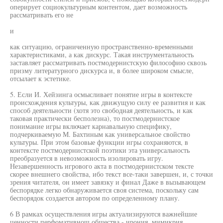
оперирует социокультурным контентом, дает возможность
рассматривать его не
и
как ситуацию, ограниченную пространственно-временными
характеристиками, а как дискурс. Такая инструментальность
заставляет рассматривать постмодернистскую философию сквозь
призму литературного дискурса и, в более широком смысле,
отсылает к эстетике.
5. Если И. Хейзинга осмысливает понятие игры в контексте
происхождения культуры, как движущую силу ее развития и как
способ деятельности (хотя это свободная деятельность, и как
таковая практически бесполезна), то постмодернистское
понимание игры включает карнавальную специфику,
подчеркиваемую М. Бахтиным как универсальное свойство
культуры. При этом базовые функции игры сохраняются, в
контексте постмодернистской поэтики эта универсальность
преобразуется в невозможность изолировать игру.
Незавершенность игрового акта в постмодернистском тексте
скорее внешнего свойства, ибо текст все-таки завершен, и, с точки
зрения читателя, он имеет завязку и финал Даже в вызывающем
беспорядке легко обнаруживается своя система, поскольку сам
беспорядок создается автором по определенному плану.
6 В рамках осуществления игры актуализируются важнейшие
ценности перфомативнош общества - ирония, мимикрия