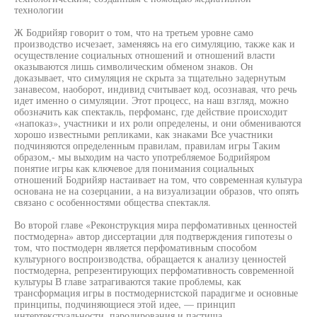
технологии
Ж Бодрийяр говорит о том, что на третьем уровне само
производство исчезает, заменяясь на его симуляцию, также как и
осуществление социальных отношений и отношений власти
оказываются лишь символическим обменом знаков. Он
доказывает, что симуляция не скрыта за тщательно задернутым
занавесом, наоборот, индивид считывает код, осознавая, что речь
идет именно о симуляции. Этот процесс, на наш взгляд, можно
обозначить как спектакль, перфоманс, где действие происходит
«напоказ», участники и их роли определены, и они обмениваются
хорошо известными репликами, как знаками Все участники
подчиняются определенным правилам, правилам игры Таким
образом,- мы выходим на часто употребляемое Бодрийяром
понятие игры как ключевое для понимания социальных
отношений Бодрийяр настаивает на том, что современная культура
основана не на созерцании, а на визуализации образов, что опять
связано с особенностями общества спектакля.
Во второй главе «Реконструкция мира перфомативных ценностей
постмодерна» автор диссертации для подтверждения гипотезы о
том, что постмодерн является перфомативным способом
культурного воспроизводства, обращается к анализу ценностей
постмодерна, репрезентирующих перфомативность современной
культуры В главе затрагиваются такие проблемы, как
трансформация игры в постмодернистской парадигме и основные
принципы, подчиняющиеся этой идее, — принцип
интертекстуальности, пародирования и пастиша