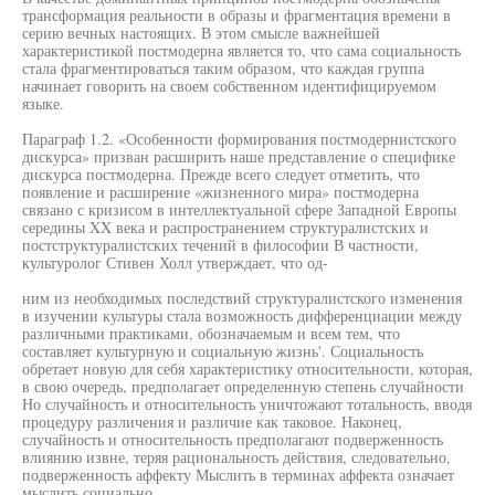
трансформация реальности в образы и фрагментация времени в
серию вечных настоящих. В этом смысле важнейшей
характеристикой постмодерна является то, что сама социальность
стала фрагментироваться таким образом, что каждая группа
начинает говорить на своем собственном идентифицируемом
языке.
Параграф 1.2. «Особенности формирования постмодернистского
дискурса» призван расширить наше представление о специфике
дискурса постмодерна. Прежде всего следует отметить, что
появление и расширение «жизненного мира» постмодерна
связано с кризисом в интеллектуальной сфере Западной Европы
середины XX века и распространением структуралистских и
постструктуралистских течений в философии В частности,
культуролог Стивен Холл утверждает, что од-
ним из необходимых последствий структуралистского изменения
в изучении культуры стала возможность дифференциации между
различными практиками, обозначаемым и всем тем, что
составляет культурную и социальную жизнь'. Социальность
обретает новую для себя характеристику относительности, которая,
в свою очередь, предполагает определенную степень случайности
Но случайность и относительность уничтожают тотальность, вводя
процедуру различения и различие как таковое. Наконец,
случайность и относительность предполагают подверженность
влиянию извне, теряя рациональность действия, следовательно,
подверженность аффекту Мыслить в терминах аффекта означает
мыслить социально.