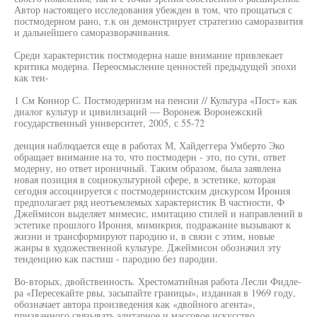
Автор настоящего исследования убежден в том, что прощаться с
постмодерном рано, т.к он демонстрирует стратегию саморазвития
и дальнейшего саморазворачивания.
Среди характеристик постмодерна наше внимание привлекает
критика модерна. Переосмысление ценностей предыдущей эпохи
как тен-
1 См Коннор С. Постмодернизм на пенсии // Культура «Пост» как
диалог культур и цивилизаций — Воронеж Воронежский
государственный университет, 2005, с 55-72
денция наблюдается еще в работах М, Хайдеггера Умберто Эко
обращает внимание на то, что постмодерн - это, по сути, ответ
модерну, но ответ ироничный. Таким образом, была заявлена
новая позиция в социокультурной сфере, в эстетике, которая
сегодня ассоциируется с постмодернистским дискурсом Ирония
предполагает ряд неотъемлемых характеристик В частности, Ф
Джеймисон выделяет мимесис, имитацию стилей и направлений в
эстетике прошлого Ирония, мимикрия, подражание вызывают к
жизни и трансформируют пародию и, в связи с этим, новые
жанры в художественной культуре. Джеймисон обозначил эту
тенденцию как пастиш - пародию без пародии.
Во-вторых, двойственность. Хрестоматийная работа Лесли Фидле-
ра «Пересекайте рвы, засыпайте границы», изданная в 1969 году,
обозначает автора произведения как «двойного агента»,
призванного связывать элитарное и массовое искусство,