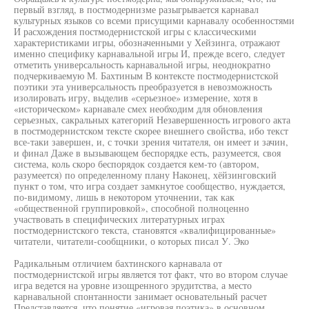
первый взгляд, в постмодернизме разыгрывается карнавал
культурных языков со всеми присущими карнавалу особенностями
И расхождения постмодернистской игры с классическими
характеристиками игры, обозначенными у Хейзинга, отражают
именно специфику карнавальной игры И, прежде всего, следует
отметить универсальность карнавальной игры, неоднократно
подчеркиваемую М. Бахтиным В контексте постмодернистской
поэтики эта универсальность преобразуется в невозможность
изолировать игру, выделив «серьезное» измерение, хотя в
«историческом» карнавале смех необходим для обновления
серьезных, сакральных категорий Незавершенность игрового акта
в постмодернистском тексте скорее внешнего свойства, ибо текст
все-таки завершен, и, с точки зрения читателя, он имеет и зачин,
и финал Даже в вызывающем беспорядке есть, разумеется, своя
система, коль скоро беспорядок создается кем-то (автором,
разумеется) по определенному плану Наконец, хёйзинговский
пункт о том, что игра создает замкнутое сообщество, нуждается,
по-видимому, лишь в некотором уточнении, так как
«общественной группировкой», способной полноценно
участвовать в специфических литературных играх
постмодернистского текста, становятся «квалифицированные»
читатели, читатели-сообщники, о которых писал У. Эко
Радикальным отличием бахтинского карнавала от
постмодернистской игры является тот факт, что во втором случае
игра ведется на уровне изощренного эрудитства, а место
карнавальной спонтанности занимает основательный расчет
Представляется, что понятие «игровая поэтика» в основном