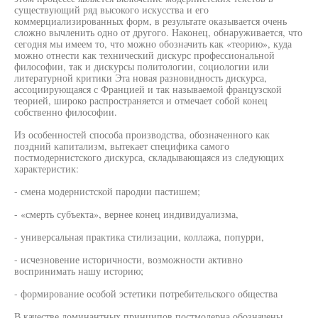
существующий ряд высокого искусства и его
коммерциализированных форм, в результате оказывается очень
сложно вычленить одно от другого. Наконец, обнаруживается, что
сегодня мы имеем то, что можно обозначить как «теорию», куда
можно отнести как технический дискурс профессиональной
философии, так и дискурсы политологии, социологии или
литературной критики Эта новая разновидность дискурса,
ассоциирующаяся с Францией и так называемой французской
теорией, широко распространяется и отмечает собой конец
собственно философии.
Из особенностей способа производства, обозначенного как
поздний капитализм, вытекает специфика самого
постмодернистского дискурса, складывающаяся из следующих
характеристик:
- смена модернистской пародии пастишем;
- «смерть субъекта», вернее конец индивидуализма,
- универсальная практика стилизации, коллажа, попурри,
- исчезновение историчности, возможности активно
воспринимать нашу историю;
- формирование особой эстетики потребительского общества
В качестве доминантных принципов постмодерна обозначены