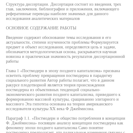
Структура диссертации. Диссертация состоит из введения, трех
глав, заключения, библиографии и приложения, включающего
реферативные переводы наиболее значимых для данного
исследования аналитических материалов
ОСНОВНОЕ СОДЕРЖАНИЕ РАБОТЫ
Введение содержит обоснование темы исследования и его
актуальности, степени изученности проблемы Формулируется
предмет и объект исследования, определяются цель и задачи,
обозначается методологическая основа, раскрывается научная
новизна и практическая значимость результатов диссертационной
работы
Глава 1 «Постмодерн в эпоху позднего капитализма» призвана
осветить проблему превращения постмодерна в парадигму
социального развития Автор работы полагает, что в данном
ракурсе плодотворной является теория происхождения
постмодерна из объективных тенденций социально-
экономического развития позднего капитализма, приведшего к
формированию массовой культуры, сращиванию элитарного и
массового Эта гипотеза основана на теории американского
исследователя культуры XX века Ф Джеймисона.
Параграф 1.1. «Постмодерн и общество потребления в концепции
Ф. Джеймисона» посвящен анализу концепции постмодерна как
феномену эпохи позднего капитализма Само понятие
постмодерна предполагает, что радикальные изменения связаны с