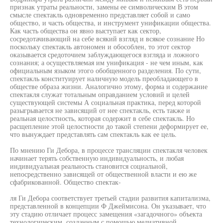
признак утраты реальности, замены ее символическим В этом
смысле спектакль одновременно представляет собой и само
общество, и часть общества, и инструмент унификации общества.
Как часть общества он явно выступает как сектор,
сосредотачивающий на себе всякий взгляд и всякое сознание Но
поскольку спектакль автономен и обособлен, то этот сектор
оказывается средоточием заблуждающегося взгляда и ложного
сознания; а осуществляемая им унификация - не чем иным, как
официальным языком этого обобщенного разделения. По сути,
спектакль конституирует наличную модель преобладающего в
обществе образа жизни. Аналогично этому, форма и содержание
спектакля служат тотальным оправданием условий и целей
существующей системы А социальная практика, перед которой
разыгрывается не зависящий от нее спектакль, есть также и
реальная целостность, которая содержит в себе спектакль. Но
расщепление этой целостности до такой степени деформирует ее,
что вынуждает представлять сам спектакль как ее цель.
По мнению Ги Дебора, в процессе трансляции спектакля человек
начинает терять собственную индивидуальность, и любая
индивидуальная реальность становится социальной,
непосредственно зависящей от общественной власти и ею же
сфабрикованной. Общество спектак-
ля Ги Дебора соответствует третьей стадии развития капитализма,
представленной в концепции Ф Джеймисона. Он указывает, что
эту стадию отличает процесс замещения «загадочного» объекта
технологическим, созданным с помощью медиативной