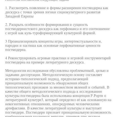
1. Рассмотреть появление и формы расширения постмодерна как
дискурса с точки зрения логики социокультурного развитая
Западной Европы
2. Раскрыть особенности формирования и сущность
постмодернистского дискурса как перфоманса и его соотношение
с игрой как куль-туроформирующей культурной формой.
3 Проанализировать концепты игры, интертекстуальности и,
пародии и пастиша как основные перфомативные ценности
постмодерна.
4 Реконструировать игровые практики и игровой инструментарий
постмодерна на примере литературного дискурса.
Методология исследования обусловлена проблематикой, целью и
задачами диссертации. Методологическую основу составляет
историко-типологический подход, предполагающий
принципиальную возможность обнаружения общих
типологических признаков за множеством явлений и событий. В
качестве общего методологического подхода к исследованию
культуры постмодерна была использована концепция Р.Рорти о
литературной культуре3, который определил её как основанную на
некогнитивных отношениях, опосредуемых человеческими
артефактами. В качестве литературной культуры и выступает
постмодерн. Постмодерн признает принципиальную возможность
комбинирования различных методик, приемов при анализе