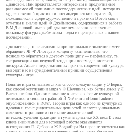
Диановой. Нам представляется интересным и продуктивным
развиваемое ей понимание постмодернистских идей, исходя из
художественной практики и постмодернистских стратегий,
сложившихся в сфере художественно й практики В этой связи
отметим и анализ идей Ф Джеймисона, содержащийся в работах
В.М Диановой, имеющий для нас немаловажное значение,
поскольку фигура Джеймисона - одна из центральных в нашем
исследовании.
Для настоящего исследования принципиальное значение имеет
обращение Ж.-Ф Лиотара к концепту «хэппенинга», что
позволило обратиться к другому принципу — перфомансу, те.
театрализации как ведущей тенденции постмодернистского
дискурса. Анализ перфомативных практик современной культуры
выводит нас на фундаментальный принцип осуществления
культуры - игре.
Понятие игры описывается как способ коммуникации у Э Берна,
как способ эстетизации мира у Ф Шеллинга, как бытие языка у Л
Витгенштейна. Однако внимание к игре как форме культурной
деятельности связано с работой Й Хейзинга «Homo Ludens»,
опубликованной в 1938г. Теория игры как одного из культурных
идеалов и трансцендентальных ценностей является уникальным
явлением, отразившим состояние аналитической
интеллектуальной традиции в гуманитаристике XX века В этом
ключе значимыми для настоящей работы оказываются
исследования Ги Дебора и Ж Бодрийяра На игровые элементы как
концептуально значимые в современной культуре обращали