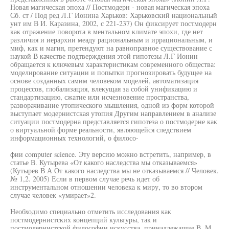
Новая магическая эпоха // Постмодерн - новая магическая эпоха
Сб. ст / Под ред Л.Г Ионина Харьков: Харьковский национальный
унт им В И. Каразина, 2002, с 221-237) Он фиксирует постмодерн
как отражение поворота в ментальном климате эпохи, где нет
различия и иерархии меаду рациональным и иррациональным, и
миф, как и магия, претендуют на равноправное существование с
наукой В качестве подтверждения этой гипотезы Л.Г Ионин
обращается к ключевым характеристикам современного общества:
моделирование ситуации и попытки прогнозировать будущее на
основе созданных самим человеком моделей, автоматизация
процессов, глобализация, влекущая за собой унификацию и
стандартизацию, сжатие или исчезновение пространства,
разворачивание утопического мышления, одной из форм которой
выступает модернистская утопия Другим направлением в анализе
ситуации постмодерна представляется гипотеза о постмодерне как
о виртуальной форме реальности, являющейся следствием
информационных технологий, о филосо-
фии computer science. Эту версию можно встретить, например, в
статье В. Кутырева «От какого наследства мы отказываемся»
(Кутырев В А От какого наследства мы не отказываемся // Человек.
№ 1,2. 2005) Если в первом случае речь идет об
инструментальном отношении человека к миру, то во втором
случае человек «умирает»2.
Необходимо специально отметить исследования как
постмодернистских концепций культуры, так и
постмодернистской философии искусства, принадлежащие В. М.