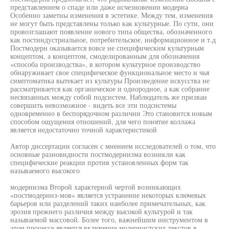
представлением о спаде или даже исчезновении модерна
Особенно заметны изменения в эстетике. Между тем, изменения
не могут быть представлены только как культурные. По сути, они
провозглашают появление нового типа общества, обозначенного
как постиндустриальное, потребительское, информационное и т.д
Постмодерн оказывается вовсе не специфическим культурным
концептом, а концептом, смоделированным для обозначения
«способа производства», в котором культурное производство
обнаруживает свое специфическое функциональное место и чья
симптоматика вытекает из культуры Произведение искусства не
рассматривается как органическое и однородное, а как собрание
несвязанных между собой подсистем. Наблюдатель же призван
совершить невозможное - видеть все эти подсистемы
одновременно в беспорядочном различии Это становится новым
способом ощущения отношений, для чего понятие коллажа
является недостаточно точной характеристикой
Автор диссертации согласен с мнением исследователей о том, что
основные разновидности постмодернизма возникли как
специфические реакции против установленных форм так
называемого высокого
модернизма Второй характерной чертой возникающих
«постмодерниз-мов» является устранение некоторых ключевых
барьеров или разделений таких наиболее примечательных, как
эрозия прежнего различия между высокой культурой и так
называемой массовой. Более того, важнейшим инструментом в
этом процессе является включение модернистских текстов в