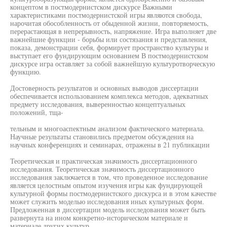
концептом в постмодернистском дискурсе Важными
характеристиками постмодернистской игры являются свобода,
нарочитая обособленность от обыденной жизни, повторяемость,
перерастающая в непрерывность, напряжение. Игра выполняет две
важнейшие функции - борьбы или состязания и представления,
показа, демонстрации себя, формирует пространство культуры и
выступает его фундирующим основанием В постмодернистском
дискурсе игра оставляет за собой важнейшую культуротворческую
функцию.
Достоверность результатов и основных выводов диссертации
обеспечивается использованием комплекса методов, адекватных
предмету исследования, выверенностью концептуальных
положений, тща-
тельным и многоаспектным анализом фактического материала.
Научные результаты становились предметом обсуждения на
научных конференциях и семинарах, отражены в 21 публикации
Теоретическая и практическая значимость диссертационного
исследования. Теоретическая значимость диссертационного
исследования заключается в том, что проведенное исследование
является целостным опытом изучения игры как фундирующей
культурной формы постмодернистского дискурса и в этом качестве
может служить моделью исследования иных культурных форм.
Предложенная в диссертации модель исследования может быть
развернута на ином конкретно-историческом материале и
материале других культур.