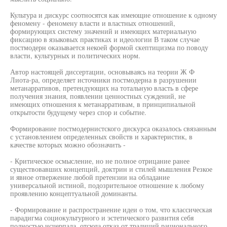
Культура и дискурс соотносятся как имеющие отношение к одному
феномену - феномену власти и властных отношений,
формирующих систему значений и имеющих материальную
фиксацию в языковых практиках и идеологии В таком случае
постмодерн оказывается некоей формой скептицизма по поводу
власти, культурных и политических норм.
Автор настоящей диссертации, основываясь на теории Ж Ф
Лиота-ра, определяет источники постмодерна в разрушении
метанарративов, претендующих на тотальную власть в сфере
получения знания, появлении ценностных суждений, не
имеющих отношения к метанарративам, в принципиальной
открытости будущему через спор и событие.
Формирование постмодернистского дискурса оказалось связанным
с установлением определенных свойств и характеристик, в
качестве которых можно обозначить -
- Критическое осмысление, но не полное отрицание ранее
существовавших концепций, доктрин и стилей мышления Резкое
и явное отвержение любой претензии на обладание
универсальной истиной, подозрительное отношение к любому
проявлению концептуальной доминанты.
- Формирование и распространение идеи о том, что классическая
парадигма социокультурного и эстетического развития себя
полностью исчерпала, отсюда отказ от традиций рационального