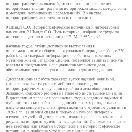
историографических явлений, то есть истории накопления
исторических знаний, развития исторической мысли, методологии
и методики исторических исследований9. В качестве
историографических источников использованы
9 Шмидт С.О. Историографические источники и литературные
памятники // Шмидт С.О. Путь историка : избранные труды по
источниковедению и историограф™. М., 1997. С. 92.
научные труды, публицистические выступления и
информационные сообщения в журнальной периодике (более 220
работ). Они содержат информацию о событиях и явлениях
музейной жизни Западной Сибири, позволяют выявить и понять
взгляды и представления специалистов музейного дела,
обеспечивают достоверную информацию для исследования.
Диссертационная работа характеризуется научной новизной,
которая проявляется уже в самой постановке задачи
историографического изучения музейного дела обширного
Западно-Сибирского региона на этапе его институционализации.
В диссертации впервые прослежена история создания научных и
публицистических работ о западносибирских музеях, показаны
изменения концептуальных представлений о музейном развитии в
1920-е гг., выявлены спады и подъемы научного интереса к
изучению музейной деятельности, охарактеризованы тематика и
результаты историко-музейных исследований. Использованы ранее
не известные или забытые исторические и историографические
источники, выработана методика их применения.