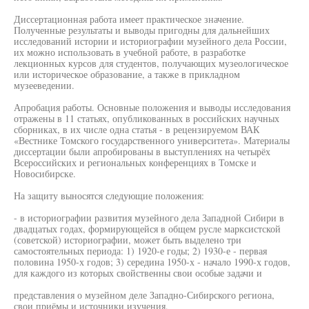
Диссертационная работа имеет практическое значение.
Полученные результаты и выводы пригодны для дальнейших
исследований истории и историографии музейного дела России,
их можно использовать в учебной работе, в разработке
лекционных курсов для студентов, получающих музеологическое
или историческое образование, а также в прикладном
музееведении.
Апробация работы. Основные положения и выводы исследования
отражены в 11 статьях, опубликованных в российских научных
сборниках, в их числе одна статья - в рецензируемом ВАК
«Вестнике Томского государственного университета». Материалы
диссертации были апробированы в выступлениях на четырёх
Всероссийских и региональных конференциях в Томске и
Новосибирске.
На защиту выносятся следующие положения:
- в историографии развития музейного дела Западной Сибири в
двадцатых годах, формирующейся в общем русле марксистской
(советской) историографии, может быть выделено три
самостоятельных периода: 1) 1920-е годы; 2) 1930-е - первая
половина 1950-х годов; 3) середина 1950-х - начало 1990-х годов,
для каждого из которых свойственны свои особые задачи и
представления о музейном деле Западно-Сибирского региона,
свои приёмы и источники изучения.