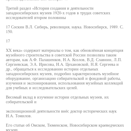
Третий раздел «История создания и деятельности
западносибирских музеев 1920-х годов в трудах советских
исследователей втором половины
17 Соскин В.Л. Сибирь, революция, наука. Новосибирск, 1989. С.
150.
17
XX века» содержит материалы о том, как обновлённая концепция
музейного строительства в советской России позволяла таким
авторам, как А.Ф. Палашенков, H.A. Козлов, В.Д. Славнин, Л.П.
Сергиевская, Э.А. Ирисова, H.A. Цехановской, Н.Я. Сергеева и
др., обращаться к исследованию истории отдельных
западносибирских музеев, подробно характеризовать музейное
оборудование, организацию собирательской и фондовой работы,
изучения и экспонирования, использования музейных коллекций
для учебных и исследовательских целей.
Весомый вклад в изучение истории отдельных музеев, их
собирательской и
экспозиционной деятельности внёс доктор исторических наук
H.A. Томилов.
Его статьи об Омском, Тюменском, Новосибирском краеведческих
музеях,