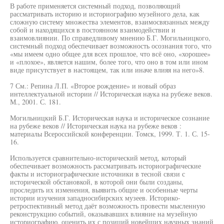
В работе применяется системный подход, позволяющий
рассматривать историю и историографию музейного дела, как
сложную систему множества элементов, взаимосвязанных между
собой и находящихся в постоянном взаимодействии и
взаимовлиянии. По справедливому мнению Б.Г. Могильницкого,
системный подход обеспечивает возможность осознания того, что
«мы имеем одно общее для всех прошлое, что всё оно, «хорошее»
и «плохое», является нашим, более того, что оно в том или ином
виде присутствует в настоящем, так или иначе влияя на него»8.
7 См.: Репина Л.П. «Второе рождение» и новый образ
интеллектуальной истории // Историческая наука на рубеже веков.
М., 2001. С. 181.
Могильницкий Б.Г. Историческая наука и историческое сознание
на рубеже веков // Историческая наука на рубеже веков :
материалы Всероссийской конференции. Томск, 1999. Т. 1. С. 15-
16.
Используется сравнительно-исторический метод, который
обеспечивает возможность рассматривать историографические
факты и историографические источники в тесной связи с
исторической обстановкой, в которой они были созданы,
проследить их изменения, выявить общие и особенные черты
истории изучения западносибирских музеев. Историко-
ретроспективный метод даёт возможность провести мысленную
реконструкцию событий, оказывавших влияние на музейную
историографию, оценить их с позиций новейших научных знаний