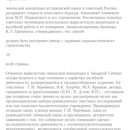
ленинской концепции исторической науки в советской России,
раскрывает сущность классового подхода, показывает ключевую
роль М.Н. Покровского в его становлении. Рассмотрены попытки
советских музееведов использовать марксистскую концепцию в
музейной работе и её освещении, проанализирована брошюра
К.Э. Гриневича, утверждавшего, что «музей
должен быть внутренне увязан с задачами социалистического
строительства
10
всей страны» .
Освоение марксистско-ленинской концепции в Западной Сибири
осуществлялось в ходе полемики о характере музейной
деятельности, развернувшейся в западносибирских изданиях. Её
участники - Г.И. Черемных, Н.К. Аэурбах, М.А. Кравков, авторы,
скрывшиеся за криптонимами (Н.Ю., Н. Д-нев, В.П.) - отстаивали
две полярные точки зрения на музеи, рассматривали музеи как
организационные центры краеведческих (местных) исследований
или как политико-просветительные учреждения. Примиряющую
позицию занял, в конце концов, Г.И. Черемных, один из
руководителей сибирской науки и просвещения, авторитетно
заявивший о том, что сибирские музеи совмещают научно-
исследовательскую деятельность с «политпросветительными
мероприятиями», являвшимися «необходимой принадлежностью