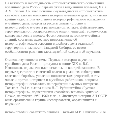
На важность и необходимость историографического осмысления
музейного дела России первым указал виднейший музеевед XX в.
A.M. Разгон. Он ввёл понятие «музееведческая историография»
как обязательный компонент истории музейного дела, а, учитывая
крайне недостаточную степень историографического осмысления
музейного дела, предлагал рассматривать историю и
историографию музеев в региональном аспекте. Действительно,
территориально-пространственное ограничение даёт возможность
конкретизировать процесс формирования историко-музейных
знаний, составить целостное представление об
историографическом освоении музейного дела отдельной
территории, в частности Западной Сибири, со всеми
особенностями развития здесь музейной сферы и её изучения.
Степень изученности темы. Первым к истории изучения
музейного дела России приступил в конце XIX в. B.C.
Иконников, однако его идеи остались не востребованными. В
первые десятилетия советской власти в условиях «обострения
классовой борьбы», усиления политических репрессий, в том
числе и против историков и музейных работников, вопросы
историографии оставались на периферии научных интересов.
Только в 1941 г. вышла книга Н.Л. Рубинштейна «Русская
историография», подвергшаяся «разоблачительной» критике.
Позже, на рубеже 1950-1960-х гг., в Институте истории АН СССР
была организована группа исследователей, обратившихся к
изучению
историографии советского периода. Трудами М.В. Нечкиной и её