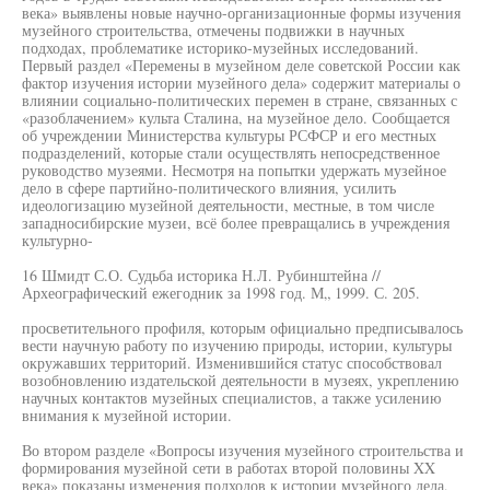
века» выявлены новые научно-организационные формы изучения
музейного строительства, отмечены подвижки в научных
подходах, проблематике историко-музейных исследований.
Первый раздел «Перемены в музейном деле советской России как
фактор изучения истории музейного дела» содержит материалы о
влиянии социально-политических перемен в стране, связанных с
«разоблачением» культа Сталина, на музейное дело. Сообщается
об учреждении Министерства культуры РСФСР и его местных
подразделений, которые стали осуществлять непосредственное
руководство музеями. Несмотря на попытки удержать музейное
дело в сфере партийно-политического влияния, усилить
идеологизацию музейной деятельности, местные, в том числе
западносибирские музеи, всё более превращались в учреждения
культурно-
16 Шмидт С.О. Судьба историка Н.Л. Рубинштейна //
Археографический ежегодник за 1998 год. М„ 1999. С. 205.
просветительного профиля, которым официально предписывалось
вести научную работу по изучению природы, истории, культуры
окружавших территорий. Изменившийся статус способствовал
возобновлению издательской деятельности в музеях, укреплению
научных контактов музейных специалистов, а также усилению
внимания к музейной истории.
Во втором разделе «Вопросы изучения музейного строительства и
формирования музейной сети в работах второй половины XX
века» показаны изменения подходов к истории музейного дела,