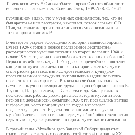
Тюменского музея // Омская область : орган Омского областного
исполнительного комитета Советов. Омск, 1939. № 8. С. 49-52.
публикациям видно, что у музейных специалистов, тех, кто не
был арестован или расстрелян, накопился, говоря словами С.О.
Шмидта, «опыт истории и опыт личного существования при
тоталитарном режиме»16.
В четвёртом разделе «Обращения к истории западносибирских
музеев 1920-х годов в первое послевоенное десятилетне»
рассматривается музейная ситуация во второй половине 1940-х -
начале 1950-х гг., когда произошёл отказ от жёстких требований
Первого музейного съезда. Наблюдалось определённое смягчение
концепции музейного дела, согласно которой советские музеи
стали рассматриваться, как исследовательские и культурно-
просветительные учреждения, выполняющие задачи политико-
просветительного характера. В таком ключе были выполнены
научные и научно-популярные труды западносибирских авторов В.
Трушина, Н. Ерошкевича, Н. Савельева и др. Как правило, в
послевоенных работах рассматривалась история музеев за весь
период их деятельности, событиям 1920-х гг. посвящалась краткая
информация, часто почерпнутая из трудов музееведов
предшествующих лет. Недостаточное внимание к изучению
музейной деятельности ставило перед музейной общественностью
серьёзную задачу возрождения историко-музейных исследований.
В третьей главе «Музейное дело Западной Сибири двадцатых
годов в трудах советских исследователей второй половины XX