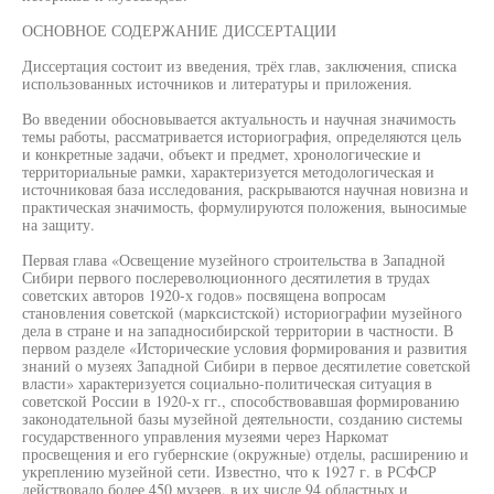
ОСНОВНОЕ СОДЕРЖАНИЕ ДИССЕРТАЦИИ
Диссертация состоит из введения, трёх глав, заключения, списка
использованных источников и литературы и приложения.
Во введении обосновывается актуальность и научная значимость
темы работы, рассматривается историография, определяются цель
и конкретные задачи, объект и предмет, хронологические и
территориальные рамки, характеризуется методологическая и
источниковая база исследования, раскрываются научная новизна и
практическая значимость, формулируются положения, выносимые
на защиту.
Первая глава «Освещение музейного строительства в Западной
Сибири первого послереволюционного десятилетия в трудах
советских авторов 1920-х годов» посвящена вопросам
становления советской (марксистской) историографии музейного
дела в стране и на западносибирской территории в частности. В
первом разделе «Исторические условия формирования и развития
знаний о музеях Западной Сибири в первое десятилетие советской
власти» характеризуется социально-политическая ситуация в
советской России в 1920-х гг., способствовавшая формированию
законодательной базы музейной деятельности, созданию системы
государственного управления музеями через Наркомат
просвещения и его губернские (окружные) отделы, расширению и
укреплению музейной сети. Известно, что к 1927 г. в РСФСР
действовало более 450 музеев, в их числе 94 областных и