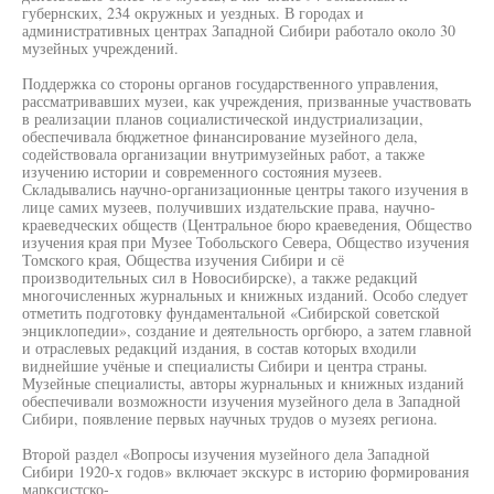
губернских, 234 окружных и уездных. В городах и
административных центрах Западной Сибири работало около 30
музейных учреждений.
Поддержка со стороны органов государственного управления,
рассматривавших музеи, как учреждения, призванные участвовать
в реализации планов социалистической индустриализации,
обеспечивала бюджетное финансирование музейного дела,
содействовала организации внутримузейных работ, а также
изучению истории и современного состояния музеев.
Складывались научно-организационные центры такого изучения в
лице самих музеев, получивших издательские права, научно-
краеведческих обществ (Центральное бюро краеведения, Общество
изучения края при Музее Тобольского Севера, Общество изучения
Томского края, Общества изучения Сибири и сё
производительных сил в Новосибирске), а также редакций
многочисленных журнальных и книжных изданий. Особо следует
отметить подготовку фундаментальной «Сибирской советской
энциклопедии», создание и деятельность оргбюро, а затем главной
и отраслевых редакций издания, в состав которых входили
виднейшие учёные и специалисты Сибири и центра страны.
Музейные специалисты, авторы журнальных и книжных изданий
обеспечивали возможности изучения музейного дела в Западной
Сибири, появление первых научных трудов о музеях региона.
Второй раздел «Вопросы изучения музейного дела Западной
Сибири 1920-х годов» включает экскурс в историю формирования
марксистско-