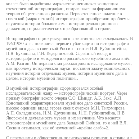
коллег была выработана марксистско-ленинская концепция
отечественной историографии, опиравшаяся на формационную
теорию общественного развития. Первостепенное значение в
советской (марксистской) историографии приобретали проблемы
изучения истории большевизма, истории революционного
движения, социалистических преобразований в стране.
Историография социокультурного развития только складывалась. В
19601980-х гг. появились первые публикации по историографии
музейного дела в советской России - статьи Н JI. Рубинштейна,
П.Я. Букшпана, Г.И. Ведерниковой. Серьёзный вклад в
историографию и методологию российского музейного дела внёс
A.M. Разгон. Он первым стал рассматривать исследование музеев,
как проблему исторической науки, поставил задачу комплексного
изучения истории отдельных музеев, истории музейного дела в
целом, истории музейной политики1.
В музейной историографии сформировался особый
исследовательский жанр — историографический портрет. Через
призму биографического очерка С.О. Шмидт, А.Б. Закс, А.П.
Конопацкий охарактеризовали музейное дело советской России,
высоко оценили вклад героев своих очерков М.Н. Тихомирова,
А.П. Окладникова, Н.М. Дружинина, J1.H. Рубинштейна, Н.В.
Яворской в деятельность музеев и их изучение. Что касается
историографии музейного дела Западной Сибири, то о ней В.Л.
Соскин отзывался, как об изученной «крайне слабо»2.
С переменами в общественно-политическом развитии в стране и в