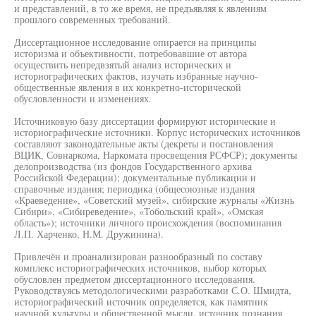
и представлений, в то же время, не предъявляя к явлениям
прошлого современных требований.
Диссертационное исследование опирается на принципы
историзма и объективности, потребовавшие от автора
осуществить непредвзятый анализ исторических и
историографических фактов, изучать избранные научно-
общественные явления в их конкретно-исторической
обусловленности и изменениях.
Источниковую базу диссертации формируют исторические и
историографические источники. Корпус исторических источников
составляют законодательные акты (декреты и постановления
ВЦИК, Совнаркома, Наркомата просвещения РСФСР); документы
делопроизводства (из фондов Государственного архива
Российской Федерации); документальные публикации и
справочные издания; периодика (общесоюзные издания
«Краеведение», «Советский музей», сибирские журналы «Жизнь
Сибири», «Сибиреведение», «Тобольский край», «Омская
область»); источники личного происхождения (воспоминания
Л.П. Харченко, Н.М. Дружинина).
Привлечён и проанализирован разнообразный по составу
комплекс историографических источников, выбор которых
обусловлен предметом диссертационного исследования.
Руководствуясь методологическими разработками С.О. Шмидта,
историографический источник определяется, как памятник
научной культуры и общественной мысли, источник познания