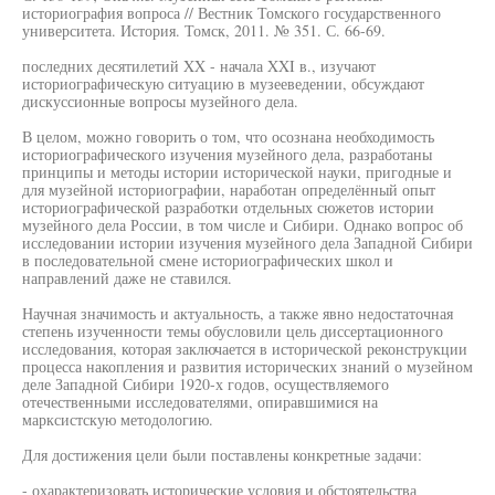
историография вопроса // Вестник Томского государственного
университета. История. Томск, 2011. № 351. С. 66-69.
последних десятилетий XX - начала XXI в., изучают
историографическую ситуацию в музееведении, обсуждают
дискуссионные вопросы музейного дела.
В целом, можно говорить о том, что осознана необходимость
историографического изучения музейного дела, разработаны
принципы и методы истории исторической науки, пригодные и
для музейной историографии, наработан определённый опыт
историографической разработки отдельных сюжетов истории
музейного дела России, в том числе и Сибири. Однако вопрос об
исследовании истории изучения музейного дела Западной Сибири
в последовательной смене историографических школ и
направлений даже не ставился.
Научная значимость и актуальность, а также явно недостаточная
степень изученности темы обусловили цель диссертационного
исследования, которая заключается в исторической реконструкции
процесса накопления и развития исторических знаний о музейном
деле Западной Сибири 1920-х годов, осуществляемого
отечественными исследователями, опиравшимися на
марксистскую методологию.
Для достижения цели были поставлены конкретные задачи:
- охарактеризовать исторические условия и обстоятельства