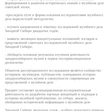
формирования и развития исторических знаний о музейном деле
советской эпохи;
-проследить пути и формы освоения исследователями музейного
дела марксистской методологии;
- изучить направления и тематику исследований музейного дела
Западной Сибири двадцатых годов;
- выявить эволюцию концептуальных положений, взглядов и
представлений советских исследователей музейного дела
Западной Сибири;
- обобщить основные результаты изучения деятельности
западносибирских музеев в первое послереволюционное
десятилетие.
Объектом диссертационного исследования является сообщество
историков, музееведов, публицистов, освещавших историю
западносибирских музеев в совокупности современных им
представлений о музейном деле.
Предмет составляет целенаправленная исследовательская
деятельность по разработке научных концепций и подходов к
историко-музейной проблематике, по отбору, анализу,
обобщению исторической информации о музейном деле
Западной Сибири двадцатых годов - особого целостного периода,