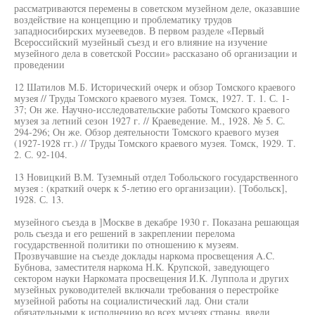
рассматриваются перемены в советском музейном деле, оказавшие
воздействие на концепцию и проблематику трудов
западносибирских музееведов. В первом разделе «Первый
Всероссийский музейный съезд и его влияние на изучение
музейного дела в советской России» рассказано об организации и
проведении
12 Шатилов М.Б. Исторический очерк и обзор Томского краевого
музея // Труды Томского краевого музея. Томск, 1927. Т. 1. С. 1-
37; Он же. Научно-исследовательские работы Томского краевого
музея за летний сезон 1927 г. // Краеведение. М., 1928. № 5. С.
294-296; Он же. Обзор деятельности Томского краевого музея
(1927-1928 гг.) // Труды Томского краевого музея. Томск, 1929. Т.
2. С. 92-104.
13 Новицкий В.М. Туземный отдел Тобольского государственного
музея : (краткий очерк к 5-летию его организации). [Тобольск],
1928. С. 13.
музейного съезда в ]Москве в декабре 1930 г. Показана решающая
роль съезда и его решений в закреплении перелома
государственной политики по отношению к музеям.
Прозвучавшие на съезде доклады наркома просвещения A.C.
Бубнова, заместителя наркома Н.К. Крупской, заведующего
сектором науки Наркомата просвещения И.К. Луппола и других
музейных руководителей включали требования о перестройке
музейной работы на социалистический лад. Они стали
обязательными к исполнению во всех музеях страны, ввели