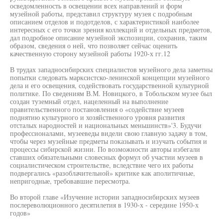
осведомленность в освещении всех направлений и форм
музейной работы, представил структуру музея с подробным
описанием отделов и подотделов, с характеристикой наиболее
интересных с его точки зрения коллекций и отдельных предметов,
дал подробное описание музейной экспозиции, сохранив, таким
образом, сведения о ней, что позволяет сейчас оценить
качественную сторону музейной работы 1920-х гг.12
В трудах западносибирских специалистов музейного дела заметны
попытки следовать марксистско-ленинской концепции музейного
дела и его освещения, содействовать государственной культурной
политике. По сведениям В.М. Новицкого, в Тобольском музее был
создан туземный отдел, нацеленный на выполнение
правительственного постановления о «содействие музеев
поднятию культурного и хозяйственного уровня развития
отсталых народностей и национальных меньшинств»'3. Будучи
профессионалами, музееведы видели свою главную задачу в том,
чтобы через музейные предметы показывать и изучать события и
процессы сибирской жизни. По возможности авторы избегали
ставших обязательными словесных формул об участии музеев в
социалистическом строительстве, вследствие чего их работы
подвергались «разоблачительной» критике как аполитичные,
непригодные, требовавшие пересмотра.
Во второй главе «Изучение истории западносибирских музеев
послереволюционного десятилетия в 1930-х - середине 1950-х
годов»