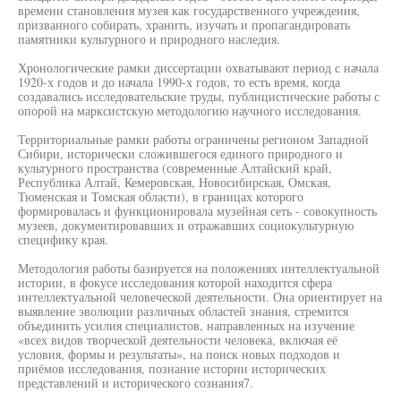
времени становления музея как государственного учреждения,
призванного собирать, хранить, изучать и пропагандировать
памятники культурного и природного наследия.
Хронологические рамки диссертации охватывают период с начала
1920-х годов и до начала 1990-х годов, то есть время, когда
создавались исследовательские труды, публицистические работы с
опорой на марксистскую методологию научного исследования.
Территориальные рамки работы ограничены регионом Западной
Сибири, исторически сложившегося единого природного и
культурного пространства (современные Алтайский край,
Республика Алтай, Кемеровская, Новосибирская, Омская,
Тюменская и Томская области), в границах которого
формировалась и функционировала музейная сеть - совокупность
музеев, документировавших и отражавших социокультурную
специфику края.
Методология работы базируется на положениях интеллектуальной
истории, в фокусе исследования которой находится сфера
интеллектуальной человеческой деятельности. Она ориентирует на
выявление эволюции различных областей знания, стремится
объединить усилия специалистов, направленных на изучение
«всех видов творческой деятельности человека, включая её
условия, формы и результаты», на поиск новых подходов и
приёмов исследования, познание истории исторических
представлений и исторического сознания7.