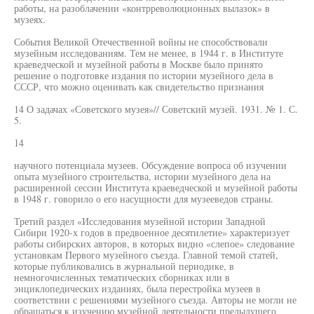
работы, на разоблачении «контрреволюционных вылазок» в
музеях.
События Великой Отечественной войны не способствовали
музейным исследованиям. Тем не менее, в 1944 г. в Институте
краеведческой и музейной работы в Москве было принято
решение о подготовке издания по истории музейного дела в
СССР, что можно оценивать как свидетельство признания
14 О задачах «Советского музея»// Советский музей. 1931. № 1. С.
5.
14
научного потенциала музеев. Обсуждение вопроса об изучении
опыта музейного строительства, истории музейного дела на
расширенной сессии Института краеведческой и музейной работы
в 1948 г. говорило о его насущности для музееведов страны.
Третий раздел «Исследования музейной истории Западной
Сибири 1920-х годов в предвоенное десятилетие» характеризует
работы сибирских авторов, в которых видно «слепое» следование
установкам Первого музейного съезда. Главной темой статей,
которые публиковались в журнальной периодике, в
немногочисленных тематических сборниках или в
энциклопедических изданиях, была перестройка музеев в
соответствии с решениями музейного съезда. Авторы не могли не
обращаться к изучению музейной деятельности предыдущего