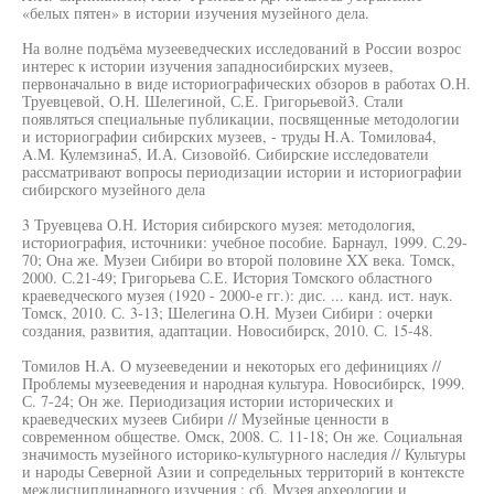
«белых пятен» в истории изучения музейного дела.
На волне подъёма музееведческих исследований в России возрос
интерес к истории изучения западносибирских музеев,
первоначально в виде историографических обзоров в работах О.Н.
Труевцевой, О.Н. Шелегиной, С.Е. Григорьевой3. Стали
появляться специальные публикации, посвященные методологии
и историографии сибирских музеев, - труды H.A. Томилова4,
A.M. Кулемзина5, И.А. Сизовой6. Сибирские исследователи
рассматривают вопросы периодизации истории и историографии
сибирского музейного дела
3 Труевцева О.Н. История сибирского музея: методология,
историография, источники: учебное пособие. Барнаул, 1999. С.29-
70; Она же. Музеи Сибири во второй половине XX века. Томск,
2000. С.21-49; Григорьева С.Е. История Томского областного
краеведческого музея (1920 - 2000-е гг.): дис. ... канд. ист. наук.
Томск, 2010. С. 3-13; Шелегина О.Н. Музеи Сибири : очерки
создания, развития, адаптации. Новосибирск, 2010. С. 15-48.
Томилов H.A. О музееведении и некоторых его дефинициях //
Проблемы музееведения и народная культура. Новосибирск, 1999.
С. 7-24; Он же. Периодизация истории исторических и
краеведческих музеев Сибири // Музейные ценности в
современном обществе. Омск, 2008. С. 11-18; Он же. Социальная
значимость музейного историко-культурного наследия // Культуры
и народы Северной Азии и сопредельных территорий в контексте
междисциплинарного изучения : сб. Музея археологии и