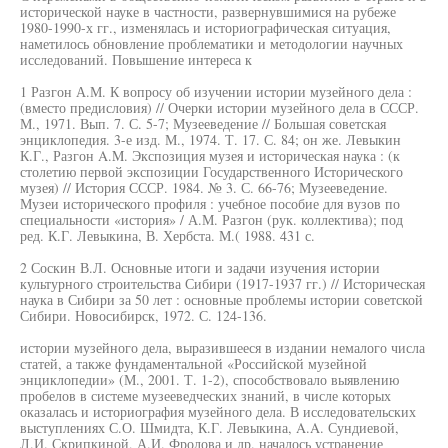
исторической науке в частности, развернувшимися на рубеже
1980-1990-х гг., изменялась и историографическая ситуация,
наметилось обновление проблематики и методологии научных
исследований. Повышение интереса к
1 Разгон А.М. К вопросу об изучении истории музейного дела :
(вместо предисловия) // Очерки истории музейного дела в СССР.
М., 1971. Вып. 7. С. 5-7; Музееведение // Большая советская
энциклопедия. 3-е изд. М., 1974. Т. 17. С. 84; он же. Левыкин
К.Г., Разгон A.M. Экспозиция музея и историческая наука : (к
столетию первой экспозиции Государственного Исторического
музея) // История СССР. 1984. № 3. С. 66-76; Музееведение.
Музеи исторического профиля : учебное пособие для вузов по
специальности «история» / А.М. Разгон (рук. коллектива); под
ред. К.Г. Левыкина, В. Хербста. М.( 1988. 431 с.
2 Соскин В.Л. Основные итоги и задачи изучения истории
культурного строительства Сибири (1917-1937 гг.) // Историческая
наука в Сибири за 50 лет : основные проблемы истории советской
Сибири. Новосибирск, 1972. С. 124-136.
истории музейного дела, выразившееся в издании немалого числа
статей, а также фундаментальной «Российской музейной
энциклопедии» (М., 2001. Т. 1-2), способствовало выявлению
пробелов в системе музееведческих знаний, в числе которых
оказалась и историография музейного дела. В исследовательских
выступлениях С.О. Шмидта, К.Г. Левыкина, A.A. Сундиевой,
Л.И. Скрипкиной, А.И. Фролова и др. началось устранение