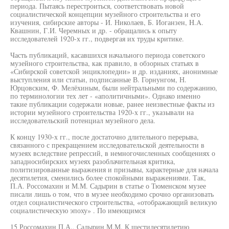
периода. Пытаясь перестроиться, соответствовать новой
социалистической концепции музейного строительства и его
изучения, сибирские авторы - И. Николаев, Б. Иоганзен, H.A.
Квашнин, Г.И. Черемных и др. - обращались к опыту
исследователей 1920-х гг., подвергая их труды критике.
Часть публикаций, касавшихся начального периода советского
музейного строительства, как правило, в обзорных статьях в
«Сибирской советской энциклопедии» и др. изданиях, анонимные
выступления или статьи, подписанные В. Горнунгом, Н.
Юрцовским, Ф. Мелёхиным, были нейтральными по содержанию,
по терминологии тех лет - «аполитичными». Однако именно
такие публикации содержали новые, ранее неизвестные факты из
истории музейного строительства 1920-х гг., указывали на
исследовательский потенциал музейного дела.
К концу 1930-х гг., после достаточно длительного перерыва,
связанного с прекращением исследовательской деятельности в
музеях вследствие репрессий, в немногочисленных сообщениях о
западносибирских музеях разоблачительная критика,
политизированные выражения и призывы, характерные для начала
десятилетия, сменились более спокойными выражениями. Так,
П.А. Россомахин и М.М. Садырин в статье о Тюменском музее
писали лишь о том, что в музее необходимо срочно организовать
отдел социалистического строительства, «отображающий великую
социалистическую эпоху» . По имеющимся
15 Россомахин П.А., Садырин М.М. К шестидесятилетию