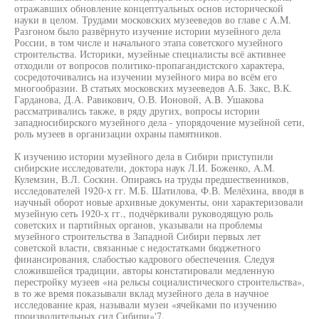
отражавших обновление концептуальных основ исторической
науки в целом. Трудами московских музееведов во главе с A.M.
Разгоном было развёрнуто изучение истории музейного дела
России, в том числе и начального этапа советского музейного
строительства. Историки, музейные специалисты всё активнее
отходили от вопросов политико-пропагандистского характера,
сосредоточивались на изучении музейного мира во всём его
многообразии. В статьях московских музееведов А.Б. Закс, В.К.
Гарданова, Д.А. Равикович, О.В. Ионовой, A.B. Ушакова
рассматривались также, в ряду других, вопросы истории
западносибирского музейного дела - упорядочение музейной сети,
роль музеев в организации охраны памятников.
К изучению истории музейного дела в Сибири приступили
сибирские исследователи, доктора наук Л.И. Боженко, A.M.
Кулемзин, В.Л. Соскин. Опираясь на труды предшественников,
исследователей 1920-х гг. М.Б. Шатилова, Ф.В. Мелёхина, вводя в
научный оборот новые архивные документы, они характеризовали
музейную сеть 1920-х гг., подчёркивали руководящую роль
советских и партийных органов, указывали на проблемы
музейного строительства в Западной Сибири первых лет
советской власти, связанные с недостатками бюджетного
финансирования, слабостью кадрового обеспечения. Следуя
сложившейся традиции, авторы констатировали медленную
перестройку музеев «на рельсы социалистического строительства»,
в то же время показывали вклад музейного дела в научное
исследование края, называли музеи «ячейками по изучению
производительных сил Сибири»'7.