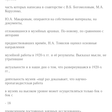
часть которых написана в соавторстве с В.Б. Богомоловым, М.А.
Корусенко,
Ю.А. Макаровым, опираются на собственные материалы, на
документы,
отложившиеся в музейных архивах. По-новому, по сравнению с
авторами
предшествовавших времён, H.A. Томилов оценил основные
направления
музейной работы в 1920-х гг. и её результаты. Высказал мысли, не
утратившие
актуальности и в наши дни о том, что развернувшаяся в 1920-х
гг.,
деятельность музеев «ещё раз доказывает, что научно-
пропагандистская работа
в музеях на высоком уровне может осуществляться только бок о
бок с
- 18
проведением постоянных научных исследовании» .