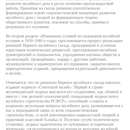
развитие музейного дела в русло политико-пропагандисткой
работы. Принятые на съезде решения способствовали
формированию новой социалистической концепции развития
музейного дела с опорой на формационную теорию
общественного развития, повлияли на способы, приёмы и
результаты его изучения.
Во втором разделе «Изменения условий исследования музейной
истории в 1930-1940-е годы» прослеживается процесс реализации
решений Первого музейного съезда, проходивший в условиях
нарастания политических репрессий, преследования музейных
руководителей и специалистов, упразднения научных обществ и
организаций, проводивших, наряду с другими работами,
музееведческие и краеведческие исследования, закрытия многих
периодических изданий, прекращения издательской деятельности
в музеях.
Отмечается, что по решению Первого музейного съезда началось
издание журнала «Советский музей». Первый в стране
музееведческий журнал мыслился его создателями, как «боевой и
вместе с тем деловой политический специальный журнал всего
музейного строительства РСФСР», способный «ставить и
разрешать актуальные вопросы музейного дела, развивающегося у
нас в неразрывной связи со всем социалистическим
строительством, со всей революционно-марксистской теорией и
практикой классовой б«пьбы»'4. Получив сугубо политическую
установку, журнал практически не публиковал исторические
материалы, сосредоточившись на вопросах методики музейной