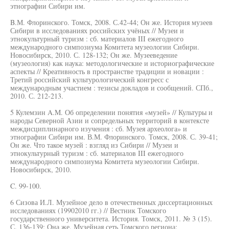
этнографии Сибири им.
B.М. Флоринского. Томск, 2008. С.42-44; Он же. История музеев
Сибири в исследованиях российских учёных // Музеи и
этнокультурный туризм : сб. материалов III ежегодного
международного симпозиума Комитета музеологии Сибири.
Новосибирск, 2010. С. 128-132; Он же. Музееведение
(музеология) как наука: методологические и историографические
аспекты // Креативность в пространстве традиции и новации :
Третий российский культурологический конгресс с
международным участием : тезисы докладов и сообщений. СПб.,
2010. С. 212-213.
5 Кулемзин A.M. Об определении понятия «музей» // Культуры и
народы Северной Азии и сопредельных территорий в контексте
междисциплинарного изучения : сб. Музея археолога» и
этнографии Сибири им. В.М. Флоринского. Томск, 2008. С. 39-41;
Он же. Что такое музей : взгляд из Сибири // Музеи и
этнокультурный туризм : сб. материалов III ежегодного
международного симпозиума Комитета музеологии Сибири.
Новосибирск, 2010.
C. 99-100.
6 Сизова И.Л. Музейное дело в отечественных диссертационных
исследованиях (19902010 гг.) // Вестник Томского
государственного университета. История. Томск, 2011. № 3 (15).
С. 136-139; Она же. Музейная сеть Томского региона: