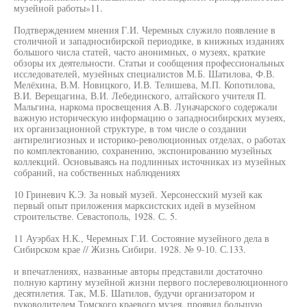
музейной работы»11.
Подтверждением мнения Г.И. Черемных служило появление в
столичной и западносибирской периодике, в книжных изданиях
большого числа статей, часто анонимных, о музеях, краткие
обзоры их деятельности. Статьи и сообщения профессиональных
исследователей, музейных специалистов М.Б. Шатилова, Ф.В.
Мелёхина, В.М. Новицкого, И.В. Телишева, М.П. Копотилова,
В.И. Верещагина, В.И. Лебединского, алтайского учителя П.
Мальгина, наркома просвещения A.B. Луначарского содержали
важную историческую информацию о западносибирских музеях,
их организационной структуре, в том числе о создании
антирелигиозных и историко-революционных отделах, о работах
по комплектованию, сохранению, экспонированию музейных
коллекций. Основываясь на подлинных источниках из музейных
собраний, на собственных наблюдениях
10 Гриневич К.Э. За новый музей. Херсонесский музей как
первый опыт приложения марксистских идей в музейном
строительстве. Севастополь, 1928. С. 5.
11 Ауэрбах Н.К., Черемных Г.И. Состояние музейного дела в
Сибирском крае // Жизнь Сибири. 1928. № 9-10. С.133.
и впечатлениях, названные авторы представили достаточно
полную картину музейной жизни первого послереволюционного
десятилетия. Так, М.Б. Шатилов, будучи организатором и
руководителем Томского краевого музея, проявил большую