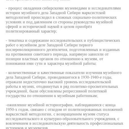
- процесс овладения сибирскими музееведами и исследователями
истории музейного дела Западной Сибири марксистской
методологией происходил в сложных социально-политических
условиях и под давлением со стороны руководства музейной
сферой и исторической наукой в целом приобрёл
политизированный характер;
- тематика и содержание исследовательских и публицистических
работ о музейном деле Западной Сибири первого
послереволюционного десятилетия, подготовленных и изданных
на протяжении советского периода, напрямую зависели от
позиции властных органов по отношению к музеям, от
понимания ими сути и характера музейной работы;
- количественные и качественные показатели изучения музейного
дела Западной Сибири, проводившегося в 1930-1940-е годы,
отражали недостаточно высокий уровень исследовательской
работы в музеях, отодвинутых в ряд политико-просвегительных
учреждений, были обусловлены репрессивной политикой
государства по отношению к музейным работникам;
-оживление музейной историографии, наблюдавшееся с конца
1950-х годов, связано с отходом от политизированных положений
марксисткой методологии, с возвращением музеям статуса
исследовательского и культурно-образовательного учреждения, с
вовлечением в исследовательскую деятельность профессиональных
историков и музееведов.