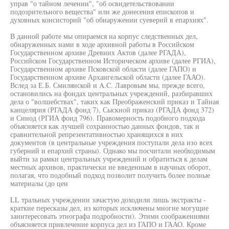
управ "о тайном лечении", "об освидетельствовании
подозрительного вещества" или же донесения епископов и
духовных консисторий "об обнаружении суеверий в епархиях".
В данной работе мы опираемся на корпус следственных дел,
обнаруженных нами в ходе архивной работы в Российском
Государственном архиве Древних Актов (далее РГАДА),
Российском Государственном Историческом архиве (далее РГИА),
Государственном архиве Псковской области (далее ГАПО) и
Государственном архиве Архангельской области (далее ГААО).
Вслед за Е.Б. Смилянской и A.C. Лавровым мы, прежде всего,
остановились на фондах центральных учреждений, разбиравших
дела о "волшебствах", таких как Преображенский приказ и Тайная
канцелярия (РГАДА фонд 7), Сыскной приказ (РГАДА фонд 372)
и Синод (РГИА фонд 796). Правомерность подобного подхода
объясняется как лучшей сохранностью данных фондов, так и
сравнительной репрезентативностью хранящихся в них
документов (в центральные учреждения поступали дела изо всех
губерний и епархий страны). Однако мы посчитали необходимым
выйти за рамки центральных учреждений и обратиться к делам
местных архивов, практически не введенным в научных оборот,
полагая, что подобный подход позволит получить более полные
материалы (до цен
LL тральных учреждении зачастую доходили лишь экстракты -
краткие пересказы дел, из которых исключены многие могущие
заинтересовать этнографа подробности). Этими соображениями
объясняется привлечение корпуса дел из ГАПО и ГААО. Кроме