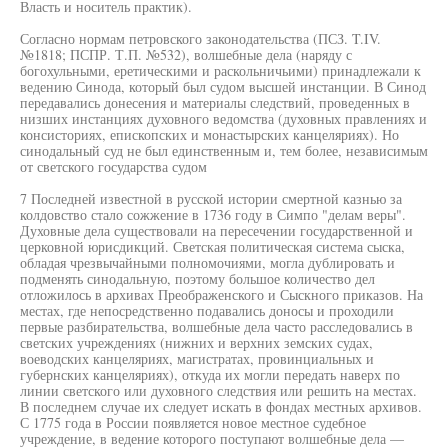
Власть и носитель практик).
Согласно нормам петровского законодательства (ПСЗ. T.IV.
№1818; ПСПР. Т.П. №532), волшебные дела (наряду с
богохульными, еретическими и раскольничьими) принадлежали к
ведению Синода, который был судом высшей инстанции. В Синод
передавались донесения и материалы следствий, проведенных в
низших инстанциях духовного ведомства (духовных правлениях и
консисториях, епископских и монастырских канцеляриях). Но
синодальный суд не был единственным и, тем более, независимым
от светского государства судом
7 Последней известной в русской истории смертной казнью за
колдовство стало сожжение в 1736 году в Симпо "делам веры".
Духовные дела существовали на пересечении государственной и
церковной юрисдикций. Светская политическая система сыска,
обладая чрезвычайными полномочиями, могла дублировать и
подменять синодальную, поэтому большое количество дел
отложилось в архивах Преображенского и Сыскного приказов. На
местах, где непосредственно подавались доносы и проходили
первые разбирательства, волшебные дела часто расследовались в
светских учреждениях (нижних и верхних земских судах,
воеводских канцеляриях, магистратах, провинциальных и
губернских канцеляриях), откуда их могли передать наверх по
линии светского или духовного следствия или решить на местах.
В последнем случае их следует искать в фондах местных архивов.
С 1775 года в России появляется новое местное судебное
учреждение, в ведение которого поступают волшебные дела —