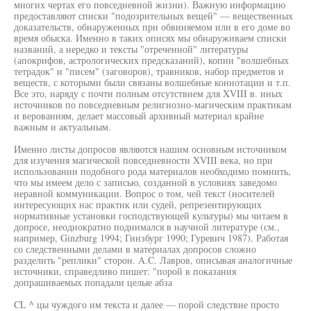
многих чертах его повседневной жизни). Важную информацию
предоставляют списки "подозрительных вещей" — вещественных
доказательств, обнаруженных при обвиняемом или в его доме во
время обыска. Именно в таких описях мы обнаруживаем списки
названий, а нередко и тексты "отреченной" литературы
(апокрифов, астрологических предсказаний), копии "волшебных
тетрадок" и "писем" (заговоров), травников, набор предметов и
веществ, с которыми были связаны волшебные коннотации и т.п.
Все это, наряду с почти полным отсутствием для XVIII в. иных
источников по повседневным религиозно-магическим практикам
и верованиям, делает массовый архивный материал крайне
важным и актуальным.
Именно листы допросов являются нашим основным источником
для изучения магической повседневности XVIII века, но при
использовании подобного рода материалов необходимо помнить,
что мы имеем дело с записью, созданной в условиях заведомо
неравной коммуникации. Вопрос о том, чей текст (носителей
интересующих нас практик или судей, репрезентирующих
нормативные установки господствующей культуры) мы читаем в
допросе, неоднократно поднимался в научной литературе (см.,
например, Ginzburg 1994; Гинзбург 1990; Гуревич 1987). Работая
со следственными делами в материалах допросов сложно
разделить "реплики" сторон. A.C. Лавров, описывая аналогичные
источники, справедливо пишет: "порой в показания
допрашиваемых попадали целые абза
CL ^ цы чуждого им текста и далее — порой следствие просто