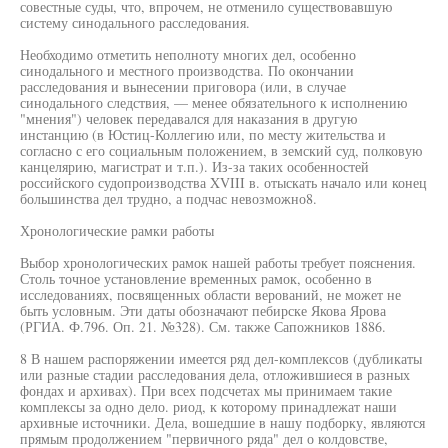
совестные суды, что, впрочем, не отменило существовавшую
систему синодального расследования.
Необходимо отметить неполноту многих дел, особенно
синодального и местного производства. По окончании
расследования и вынесении приговора (или, в случае
синодального следствия, — менее обязательного к исполнению
"мнения") человек передавался для наказания в другую
инстанцию (в Юстиц-Коллегию или, по месту жительства и
согласно с его социальным положением, в земский суд, полковую
канцелярию, магистрат и т.п.). Из-за таких особенностей
российского судопроизводства XVIII в. отыскать начало или конец
большинства дел трудно, а подчас невозможно8.
Хронологические рамки работы
Выбор хронологических рамок нашей работы требует пояснения.
Столь точное установление временных рамок, особенно в
исследованиях, посвященных области верований, не может не
быть условным. Эти даты обозначают пебирске Якова Ярова
(РГИА. Ф.796. Оп. 21. №328). См. также Сапожников 1886.
8 В нашем распоряжении имеется ряд дел-комплексов (дубликаты
или разные стадии расследования дела, отложившиеся в разных
фондах и архивах). При всех подсчетах мы принимаем такие
комплексы за одно дело. риод, к которому принадлежат наши
архивные источники. Дела, вошедшие в нашу подборку, являются
прямым продолжением "первичного ряда" дел о колдовстве,