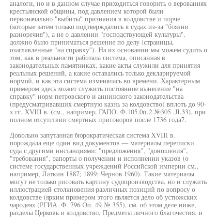
аналоги, но и в данном случае приходиться говорить о верованиях
крестьянской общины, под давлением которой были
первоначально "выбиты" признания в колдовстве и порче
(которые затем только подтверждались в судах из-за "боязни
разноречия"), а не о давлении "господствующей культуры".
должно было приниматься решение по делу (страницы,
озаглавленные "на справку"). На их основании мы можем судить о
том, как в реальности работала система, описанная в
законодательных памятниках, какие акты служили для принятия
реальных решений, а какие оставались только декларируемой
нормой, и как эта система изменялась во времени. Характерным
примером здесь может служить постоянное вынесение "на
справку" норм петровского и аннинского законодательства
(предусматривавших смертную казнь за колдовство) вплоть до 90-
х гг. XVIII в. (см., например, ГАПО. Ф.105.0п.2.№305 .JI.33), при
полном отсутствии смертных приговоров после 1736 года7.
Довольно запутанная бюрократическая система XVIII в.
порождала еще один вид документов — материалы переписки
суда с другими инстанциями: "предложения", "доношения",
"требования", рапорты о получении и исполнении указов (о
системе государственных учреждений Российской империи см.,
например, Латкин 1887; 1899; Чернов 1960). Такие материалы
могут не только рисовать картину судопроизводства, но и служить
иллюстрацией столкновения различных позиций по вопросу о
колдовстве (ярким примером этого является дело об устюжских
чародеях (РГИА. Ф. 796 Оп. 49 № 355), см. об этом деле ниже,
разделы Церковь и колдовство, Предметы личного благочестия. и