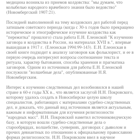
медицина возникла из приемов колдовства: "мы думаем, что
колыбелью народного врачебного знания было ведовство"
(Новомбергский 1907:21).
Последней выполненной на тему колдовских дел работой перед
затишьем советского периода (когда с 30-х годов было прекращено
историческое и этнографическое изучение колдовства как
"пережитка" прошлого) стала работа E.H. Елеонской "К изучению
заговора и колдовства в России, на материалах XVII в.", впервые
вышедшая в 1917 г. (Елеонская 1994:99-143). E.H. Елеонская в
своей книге подходит к анализу заговоров как фольклорист, и ее в
первую очередь интересуют вопросы соотношение текста и
ритуала, характер бытования, способы хранения и прагматика
заговоров. Одним из источников для работы E.H. Елеонской
послужили "волшебные дела", опубликованные Н.Я.
Новомбергским.
Интерес к изучению следственных дел возобновился в нашей
стране в 60-е годы XX в., что является заслугой H.H. Покровского,
которому удалось создать в Новосибирске целую школу
специалистов, работающих с материалами судебно-следственных
дел, и доказать, что данный вид источников является актуальным,
важным и информативным для изучения религиозности
"народных масс". H.H. Покровский наметил источниковедческую
базу, в которую вошли судебно-следственные дела о
старообрядцах, волшебстве, суевериях, договорах с дьяволом и
прочих девиантных по отношению к официальному православию
формах религиозности. H.H. Покровским ввел в научное