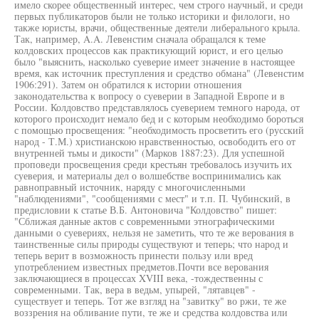
имело скорее общественный интерес, чем строго научный, и среди
первых публикаторов были не только историки и филологи, но
также юристы, врачи, общественные деятели либерального крыла.
Так, например, A.A. Левенстим сначала обращался к теме
колдовских процессов как практикующий юрист, и его целью
было "выяснить, насколько суеверие имеет значение в настоящее
время, как источник преступления и средство обмана" (Левенстим
1906:291). Затем он обратился к истории отношения
законодательства к вопросу о суеверии в Западной Европе и в
России. Колдовство представлялось суеверием темного народа, от
которого происходит немало бед и с которым необходимо бороться
с помощью просвещения: "необходимость просветить его (русский
народ - Т.М.) христианскою нравственностью, освободить его от
внутренней тьмы и дикости" (Марков 1887:23). Для успешной
проповеди просвещения среди крестьян требовалось изучить их
суеверия, и материалы дел о волшебстве воспринимались как
равноправный источник, наряду с многочисленными
"наблюдениями", "сообщениями с мест" и т.п. П. Чубинский, в
предисловии к статье В.Б. Антоновича "Колдовство" пишет:
"Сближая данные актов с современными этнографическими
данными о суевериях, нельзя не заметить, что те же верования в
таинственные силы природы существуют и теперь; что народ и
теперь верит в возможность принести пользу или вред
употреблением известных предметов.Почти все верования
заключающиеся в процессах XVIII века, -тождественны с
современными. Так, вера в ведьм, упырей, "лятавцев" -
существует и теперь. Тот же взгляд на "завитку" во ржи, те же
воззрения на обливание пути, те же и средства колдовства или