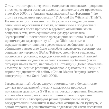
О том, что интерес к изучению материалов колдовских процессов
в последнее время остается высоким, свидетельствует проведение
в декабре 2000 г. в Англии международной конференции "Что
стоит за ведовскими процессами" ("Beyond the Witchcraft Trials").
На конференции, в частности, обсуждались следующие темы:
отношение односельчан к людям, обвиненным в колдовстве и
вернувшимся после процесса в деревню; отношение элиты
общества к тем, кого официальная культура объявляла
"суеверными" и постепенное превращение концепта "магии" в
ироническую характристику (Линда Ойя); властные и
иерархические отношения в деревенском сообществе, когда
обвинение в ведовстве было способом перевернуть устоявшуюся
социальную иерархию (Райза Той-во); специфика ведовских
процессов в условиях, когда для светской и церковной властей
преследование колдовства не было главной проблемой (такая
ситуация имела место, например в Шотландии) (Петер Максвелл-
Стюарт); тендерные различия договоров с дьяволом в Швеции в
период тридцатилетней войны (Сойли-Мария Эклунд) (отчет о
конференции см.: Stark-Aróla 2000).
Завершая данный обзор, следует отметить, что в большинстве
случаев исследователей русских колдовских процессов
привлекали дела конца XVII в. и петровского времени. Последнее
вполне объяснимо, поскольку источники данного времени
наиболее ярко иллюстрируют резкое противоречие между
государственной политикой и нормами официальной культуры, с
одной стороны, и религиозностью подавляющей части населения