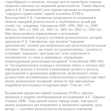
старообрядцах и сектантах, которые долгое время были главным
объектом советских исследований религиозности. Таким образом,
работа Е.Б. Смилянской стала первым крупным исследованием
"народного православия" первой половины XVIII в.
Впоследствии Е.Б. Смилянская продолжили исследования в
области народной религиозности и опубликовала целый ряд
статей (см., например, Смилянская 1989; 1999; 2001 (а); 2000;
2001(Ь); 2001 (с); 2001 (d); 2002 (а); 2002 (Ь); 2002 (с); 2002 (d)).
Нам представляется справедливым и актуальным
антропологический подход к изучению религиозности, который
предлагает Е.Б. Смилянская, при котором "народное
христианство" должно рассматриваться как целостная религиозная
система1. Поскольку, как пишет исследовательница, "догматы и
установки "народного христианства".если существуют в
письменности, то лишь в памятниках, отражающих
индивидуальные религиозные воззрения" (Смилянская 2000:106),
то "исследовательские подходы к изучению общих и частных черт
народной религии в полноте взаимосвязей догмата и ритуала,
христианской и архаической мифологии, религиозного опыта —
должны быть исключительно антропологичны и видятся нам через
анализ религиозных воззрений личности при максимально
подробном воссоздании ее.картины мира" (Там же: 107).
Колдовским процессам первой половины XVIII в. уделено
внимание в недавно опубликованном исследовании A.C. Лаврова
(Лавров 2000). Тема данной книги гораздо шире, чем просто
анализ колдовских дел петровского и аннинского времени, цель
автора — изучение религиозности нескольких поколений