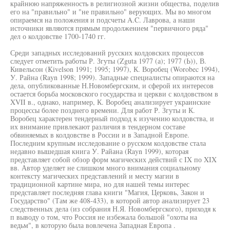
крайнюю напряженность в религиозной жизни общества, поделив
его на "правильно" и "не правильно" верующих. Мы во многом
опираемся на положения и подсчеты A.C. Лаврова, а наши
источники являются прямым продолжением "первичного ряда"
дел о колдовстве 1700-1740 гг.
Среди западных исследований русских колдовских процессов
следует отметить работы Р. Згуты (Zguta 1977 (а); 1977 (Ь)), В.
Кивельсон (Kivelson 1991; 1995; 1997), К. Воробец (Worobec 1994),
У. Райна (Rayn 1998; 1999). Западные специалисты опираются на
дела, опубликованные Н.Новомбергским, и сферой их интересов
остается борьба московского государства и церкви с колдовством в
XVII в., однако, например, К. Воробец анализирует украинские
процессы более позднего времени. Для работ Р. Згуты и К.
Воробец характерен тендерный подход к изучению колдовства, и
их внимание привлекают различия в тендерном составе
обвиняемых в колдовстве в России и в Западной Европе.
Последним крупным исследование о русском колдовстве стала
недавно вышедшая книга У. Райана (Rayn 1999), которая
представляет собой обзор форм магических действий с IX по XIX
вв. Автор уделяет не слишком много внимания социальному
контексту магических представлений и месту магии в
традиционной картине мира, но для нашей темы интерес
представляет последняя глава книги "Магия, Церковь, Закон и
Государство" (Там же 408-433), в которой автор анализирует 23
следственных дела (из собрания Н.Я. Новомбергского), приходя к
п выводу о том, что Россия не избежала большой "охоты на
ведьм", в которую была вовлечена Западная Европа .