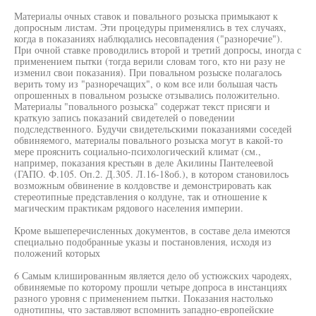
Материалы очных ставок и повального розыска примыкают к
допросным листам. Эти процедуры применялись в тех случаях,
когда в показаниях наблюдались несовпадения ("разноречие").
При очной ставке проводились второй и третий допросы, иногда с
применением пытки (тогда верили словам того, кто ни разу не
изменил свои показания). При повальном розыске полагалось
верить тому из "разноречащих", о ком все или большая часть
опрошенных в повальном розыске отзывались положительно.
Материалы "повального розыска" содержат текст присяги и
краткую запись показаний свидетелей о поведении
подследственного. Будучи свидетельскими показаниями соседей
обвиняемого, материалы повального розыска могут в какой-то
мере прояснить социально-психологический климат (см.,
например, показания крестьян в деле Акилины Пантелеевой
(ГАПО. Ф.105. Оп.2. Д.305. Л.16-18об.), в котором становилось
возможным обвинение в колдовстве и демонстрировать как
стереотипные представления о колдуне, так и отношение к
магическим практикам рядового населения империи.
Кроме вышеперечисленных документов, в составе дела имеются
специально подобранные указы и постановления, исходя из
положений которых
6 Самым клишированным является дело об устюжских чародеях,
обвиняемые по которому прошли четыре допроса в инстанциях
разного уровня с применением пытки. Показания настолько
однотипны, что заставляют вспомнить западно-европейские