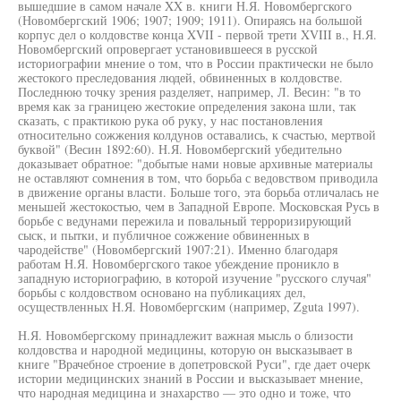
вышедшие в самом начале XX в. книги Н.Я. Новомбергского
(Новомбергский 1906; 1907; 1909; 1911). Опираясь на большой
корпус дел о колдовстве конца XVII - первой трети XVIII в., Н.Я.
Новомбергский опровергает установившееся в русской
историографии мнение о том, что в России практически не было
жестокого преследования людей, обвиненных в колдовстве.
Последнюю точку зрения разделяет, например, Л. Весин: "в то
время как за границею жестокие определения закона шли, так
сказать, с практикою рука об руку, у нас постановления
относительно сожжения колдунов оставались, к счастью, мертвой
буквой" (Весин 1892:60). Н.Я. Новомбергский убедительно
доказывает обратное: "добытые нами новые архивные материалы
не оставляют сомнения в том, что борьба с ведовством приводила
в движение органы власти. Больше того, эта борьба отличалась не
меньшей жестокостью, чем в Западной Европе. Московская Русь в
борьбе с ведунами пережила и повальный терроризирующий
сыск, и пытки, и публичное сожжение обвиненных в
чародействе" (Новомбергский 1907:21). Именно благодаря
работам Н.Я. Новомбергского такое убеждение проникло в
западную историографию, в которой изучение "русского случая"
борьбы с колдовством основано на публикациях дел,
осуществленных Н.Я. Новомбергским (например, Zguta 1997).
Н.Я. Новомбергскому принадлежит важная мысль о близости
колдовства и народной медицины, которую он высказывает в
книге "Врачебное строение в допетровской Руси", где дает очерк
истории медицинских знаний в России и высказывает мнение,
что народная медицина и знахарство — это одно и тоже, что