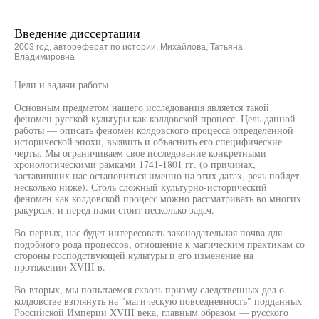
Введение диссертации
2003 год, автореферат по истории, Михайлова, Татьяна
Владимировна
Цели и задачи работы
Основным предметом нашего исследования является такой
феномен русской культуры как колдовской процесс. Цель данной
работы — описать феномен колдовского процесса определенной
исторической эпохи, выявить и объяснить его специфические
черты. Мы ограничиваем свое исследование конкретными
хронологическими рамками 1741-1801 гг. (о причинах,
заставивших нас остановиться именно на этих датах, речь пойдет
несколько ниже). Столь сложный культурно-исторический
феномен как колдовской процесс можно рассматривать во многих
ракурсах, и перед нами стоит несколько задач.
Во-первых, нас будет интересовать законодательная почва для
подобного рода процессов, отношение к магическим практикам со
стороны господствующей культуры и его изменение на
протяжении XVIII в.
Во-вторых, мы попытаемся сквозь призму следственных дел о
колдовстве взглянуть на "магическую повседневность" подданных
Российской Империи XVIII века, главным образом — русского