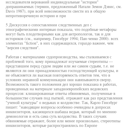
исследователя верований индивидуальные "истории"
допрашиваемых (термин, предложенный Натали Земон Дэвис, см.
Davis 1987), при всей невозможности свести их в общую
непротиворечивую историю и при
5 Дискуссия о сопоставлении следственных дел с
этнографическими интервью показала, что подобные метафоры
могут быть плодотворными как для антропологов, так и для
историков (см., например, Гинзбург 1994; Пан-ченко 2000). всех
элементах "fiction", в них содержащихся, гораздо важнее, чем
"версия следствия".
Работая с материалами судопроизводства, мы сталкиваемся с
проблемой того, кому принадлежат изучаемые стереотипы —
представшим перед судом людям или же самим судьям, т.е. не
являются ли они принадлежностью господствующей культуры, и
не объясняется ли высокая повторяемость ответов тем, что в
условиях неравной коммуникации они навязываются сверху.
Возможность такого положения дел хорошо показана в работах,
проведенных на материале западноевропейских ведовских
процессов: клишированные ответы обвиняемых, полученные в
большинстве случаев под пыткой, отражают как раз представления
"ученой культуры" о ведьмах и колдовстве. Так, Карло Гинзбург
пишет: "наводящие вопросы особенно очевидны в допросах
инквизиторов, касающихся шабаша ведьм, который по мнению
демонологов и есть сама суть колдовства. В таких случаях
обвиняемые отражают, более или менее произвольно, стереотипы
инквизиторов, которые распространялись по Европе