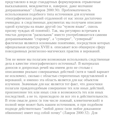
представляло в виде стандартных формулировок отрывочные
высказывания, междометия и, наверное, даже молчание
допрашиваемых" (Лавров 2000:30). Проблематичность
использования подобного типа источников для изучения
этнографических реалий отдаленной от нас эпохи достаточно
очевидна: в следственных документах мы получаем описание
одной культуры на языке другой (на "чужом языке", сквозь
призму чуждых ей понятий). Так, мы регулярно встречаем в
текстах допросов "раскольник" вместо употреблявшегося самими
допрашиваемыми "старовер", а "суеверие", "суеверный"
фактически являются основными понятиями, посредством которых
официальная культура XVIII в. описывает всю обширную сферу
повседневных религиозно-магических практик и верований.
Тем не менее мы полагаем возможным использовать следственные
дела в качестве этнографического источника5. В материалах
доносов и допросных речей мы имеем дело не столько с
описаниями реально совершаемых действий (хотя и такой вариант
не исключен), сколько с областью стереотипных представлений и
верований, и именно эта область является для нас объектом
изучения. Значимым для нас является тот факт, что доносчики
полагали правдоподобным совершение тех или иных действий,
произнесение тех или иных слов и возможность тех или иных
последствий, а не то, происходило ли все это в действительности.
В этом смысле донос (в том числе ложный, клеветнический) в
полной мере может быть нашим источником, и при подобном
подходе действительно "любой донос (или любое доказанное
обвинение) имеет под собой почву" (Лавров 2000:32). Для