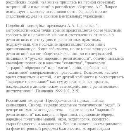
российских людей, чья жизнь пришлась на период серьезных
потрясений и изменений в российском обществе. A.C. Лавров
использует в качестве источников очень большой массив
следственных дел из архивов центральных учреждений
Подобный подход был предложен A.A. Панченко: "с
антропологической точки зрения представляется более уместным
говорить не о церковном каноне и отступлениях от него, а о
религиозных институциях и религиозных практиках,
подразумевая, что последние представляют собой иначе
организованную, более лабильную, но не менее важную часть
религиозной жизни общества.Большинство исследователей,
писавших о "русской народной религиозности", обычно пытались
квалифицировать ее в качестве "язычества", "двоеверия",
"аграрной обрядности" или "магии", либо, наоборот, как
"подлинное" воцерковленное православие. Возможно, настало
время отказаться и от той, и от другой крайности и рассматривать
"народное православие" как сумму религиозных практик,
находящихся в динамическом взаимодействии с религиозными
институциями" (Панченко 1999:202, 215).
Российской империи (Преображенский приказ, Тайная
канцелярия, Синод), выделяя отдельные тематические "ряды". В
центре внимания исследователя — такие аспекты "народной
религиозности" как кануны и братчины, переходные обряды,
народное почитание мощей, икон, эсхатология, юродство,
старообрядчество и колдовство. Все эти сюжеты рассматриваются
на фоне петровской реформы благочестия, которая создала