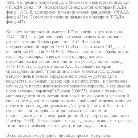
того, мы проанализировали дела Московской конторы тайных дел
( РГАДА фонд 349), Московской Синодальной конторы (РГАДА
фонд 1183), Владимирской провинциальной канцелярии (РГАДА
фонд 423) и Тамбовской провинциальной канцелярии (РГАДА
фонд 447).
В нашем распоряжении имеется 127 волшебных дел за период
1741 - 1801 гг.4 Данную подборку можно считать достаточно
репрезентативной (для сравнения: A.C. Лавров за
предшествующий период 1700-1740 гг. насчитывает 103 дела о
волшебстве (Лавров 2000:365)). Мы ставили целью обработать не
случайную выборку, а весь массив однородных дел,
отложившихся в фонде того или иного учреждения за период
1741-1801 гг., следуя в этом за A.C. Лавровым, который
справедливо пишет: "принципиальным является исследование
каждого дела в рамках определенного ряда — других дел о
колдовстве, о ложных чудесах или о кликушестве . в противном
случае дело просто невозможно прокомментировать, а все оценки
носят вкусовой характер" (Лавров 2000:35). Анализ большого
массива однотипных источников важен при изучении верований
еще и потому, что мы сталкиваемся с проблемой отделения общих
стереотипов от индивидуальных убеждений, фантазий и т.п. (о
существовании подобных индивидуальных систем, не
становящихся достоянием традиционной культуры см., например,
Гинзбург 2000). Только анализ таких рядов дел позволяет отделить
типичное от необычного, общее от индивидуального.
В состав дела входят донос, листы допросов, материалы