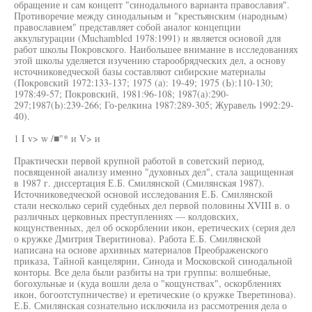
обращение и сам концепт "синодального варианта православия".
Противоречие между синодальным и "крестьянским (народным)
православием" представляет собой аналог концепции
аккультурации (Muchambled 1978:1991) и является основой для
работ школы Покровского. Наибольшее внимание в исследованиях
этой школы уделяется изучению старообрядческих дел, а основу
источниковедческой базы составляют сибирские материалы
(Покровский 1972:133-137; 1975 (а): 19-49; 1975 (Ь):110-130;
1978:49-57; Покровский, 1981:96-108; 1987(а):290-
297;1987(Ь):239-266; Го-релкина 1987:289-305; Журавель 1992:29-
40).
1 I v> w /■"* и V> и
Практически первой крупной работой в советский период,
посвященной анализу именно "духовных дел", стала защищенная
в 1987 г. диссертация Е.Б. Смилянской (Смилянская 1987).
Источниковедческой основой исследования Е.Б. Смилянской
стали несколько серий судебных дел первой половины XVIII в. о
различных церковных преступлениях — колдовских,
кощунственных, дел об оскорблении икон, еретических (серия дел
о кружке Дмитрия Тверитинова). Работа Е.Б. Смилянской
написана на основе архивных материалов Преображенского
приказа, Тайной канцелярии, Синода и Московской синодальной
конторы. Все дела были разбиты на три группы: волшебные,
богохульные и (куда вошли дела о "кощунствах", оскорблениях
икон, богоотступничестве) и еретические (о кружке Тверетинова).
Е.Б. Смилянская сознательно исключила из рассмотрения дела о