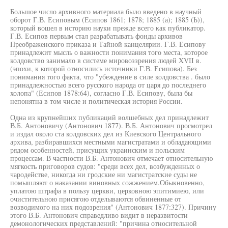
Большое число архивного материала было введено в научный
оборот Г.В. Есиповым (Есипов 1861; 1878; 1885 (а); 1885 (Ь)),
который вошел в историю науки прежде всего как публикатор.
Г.В. Есипов первым стал разрабатывать фонды архивов
Преображенского приказа и Тайной канцелярии. Г.В. Есипову
принадлежит мысль о важности понимания того места, которое
колдовство занимало в системе мировоззрения людей XVII в.
(эпохи, к которой относились источники Г.В. Есипова). Без
понимания того факта, что "убеждение в силе колдовства . было
принадлежностью всего русского народа от царя до последнего
холопа" (Есипов 1878:64), согласно Г.В. Есипову, была бы
непонятна в том числе и политическая история России.
Одна из крупнейших публикаций волшебных дел принадлежит
В.Б. Антоновичу (Антонович 1877). В.Б. Антонович просмотрел
и издал около ста колдовских дел из Киевского Центрального
архива, разбиравшихся местными магистратами и обладающими
рядом особенностей, присущих украинским и польским
процессам. В частности В.Б. Антонович отмечает относительную
мягкость приговоров судов: "среди всех дел, возбужденных о
чародействе, никогда ни гродские ни магистратские суды не
помышляют о наказании виновных сожжением.Обыкновенно,
уплатою штрафа в пользу церкви, церковною эпитимиею, или
очистительною присягою отделываются обвиненные от
возводимого на них подозрения" (Антонович 1877:327). Причину
этого В.Б. Антонович справедливо видит в неразвитости
демонологических представлений: "причина относительной