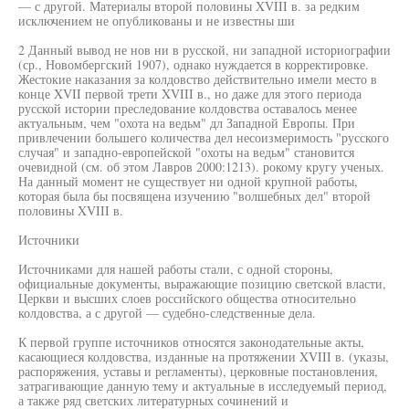
— с другой. Материалы второй половины XVIII в. за редким
исключением не опубликованы и не известны ши
2 Данный вывод не нов ни в русской, ни западной историографии
(ср., Новомбергский 1907), однако нуждается в корректировке.
Жестокие наказания за колдовство действительно имели место в
конце XVII первой трети XVIII в., но даже для этого периода
русской истории преследование колдовства оставалось менее
актуальным, чем "охота на ведьм" дл Западной Европы. При
привлечении большего количества дел несоизмеримость "русского
случая" и западно-европейской "охоты на ведьм" становится
очевидной (см. об этом Лавров 2000:1213). рокому кругу ученых.
На данный момент не существует ни одной крупной работы,
которая была бы посвящена изучению "волшебных дел" второй
половины XVIII в.
Источники
Источниками для нашей работы стали, с одной стороны,
официальные документы, выражающие позицию светской власти,
Церкви и высших слоев российского общества относительно
колдовства, а с другой — судебно-следственные дела.
К первой группе источников относятся законодательные акты,
касающиеся колдовства, изданные на протяжении XVIII в. (указы,
распоряжения, уставы и регламенты), церковные постановления,
затрагивающие данную тему и актуальные в исследуемый период,
а также ряд светских литературных сочинений и