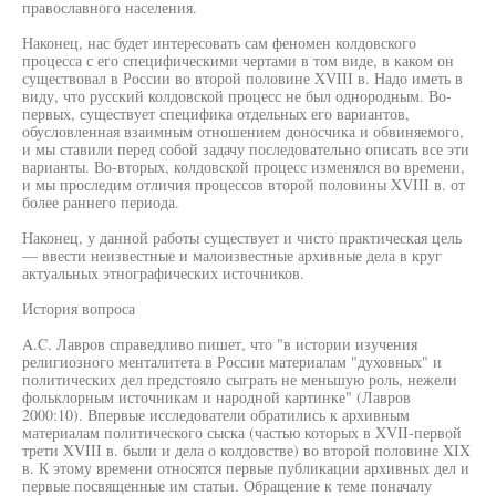
православного населения.
Наконец, нас будет интересовать сам феномен колдовского
процесса с его специфическими чертами в том виде, в каком он
существовал в России во второй половине XVIII в. Надо иметь в
виду, что русский колдовской процесс не был однородным. Во-
первых, существует специфика отдельных его вариантов,
обусловленная взаимным отношением доносчика и обвиняемого,
и мы ставили перед собой задачу последовательно описать все эти
варианты. Во-вторых, колдовской процесс изменялся во времени,
и мы проследим отличия процессов второй половины XVIII в. от
более раннего периода.
Наконец, у данной работы существует и чисто практическая цель
— ввести неизвестные и малоизвестные архивные дела в круг
актуальных этнографических источников.
История вопроса
A.C. Лавров справедливо пишет, что "в истории изучения
религиозного менталитета в России материалам "духовных" и
политических дел предстояло сыграть не меньшую роль, нежели
фольклорным источникам и народной картинке" (Лавров
2000:10). Впервые исследователи обратились к архивным
материалам политического сыска (частью которых в XVII-первой
трети XVIII в. были и дела о колдовстве) во второй половине XIX
в. К этому времени относятся первые публикации архивных дел и
первые посвященные им статьи. Обращение к теме поначалу