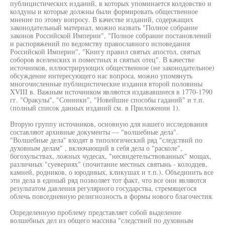
публицистических изданий, в которых упоминается колдовство и
колдуны и которые должны были формировать общественное
мнение по этому вопросу. В качестве изданий, содержащих
законодательный материал, можно назвать "Полное собрание
законов Российской Империи", "Полное собрание постановлений
и распоряжений по ведомству православного исповедания
Российской Империи", "Книгу правил святых апостол, святых
соборов вселенских и поместных и святых отец". В качестве
источников, иллюстрирующих общественное (не законодательное)
обсуждение интересующего нас вопроса, можно упомянуть
многочисленные публицистические издания второй половины
XVIII в. Важным источником являются издававшиеся в 1770-1790
гг. "Оракулы", "Сонники", "Новейшие способы гаданий" и т.п.
(полный список данных изданий см. в Приложении 1).
Вторую группу источников, основную для нашего исследования
составляют архивные документы — "волшебные дела".
"Волшебные дела" входят в типологический ряд "следствий по
духовным делам" , включающий в себя дела о "расколе",
богохульствах, ложных чудесах, "несвидетельствованных" мощах,
различных "суевериях" (почитание местных святынь - колодцев,
камней, родников, о юродивых, кликушах и т.п.). Объединить все
эти дела в единый ряд позволяет тот факт, что все они являются
результатом давления регулярного государства, стремящегося
облечь повседневную религиозность в формы нового благочестия.
Определенную проблему представляет собой выделение
волшебных дел из общего массива "следствий по духовным