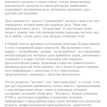
повального розыска и очных ставок, списки вещественных
доказательств, выписки из законодательных памятников,
подходящих для решения дела, материалы переписки суда с
другими инстанциями.
Дело начинается с доноса ("доношения") частного лица или того
учреждения, которое ранее расследовало дело. Чаще нам
приходится иметь дело с "экстрактами" из инстанции более
низкого уровня, чем собственноручными доносами частных лиц,
но в любом, случае донос или экстракт позволяет полу
4 Общий список архивных источников несколько больше именно
в силу оговоренной выше сложности. Мы включаем в него,
наряду с "волшебными" делами, "не волшебные", но содержащие
интересующий нас материал (дела врачебных управ, доношения о
суевериях) и в ряде случаев позволяем себе нарушать
хронологические рамки, привлекая в качестве сравнительного
материала дела как более раннего, так и более позднего времени.
чить информацию о доносчике и его стереотипных
представлениях, связанных с областью магического.
Листы допросов ("роспрос" или "пыточные речи", в случае, если
при расследовании применялась пытка) вместе с примыкающими
к ним материалами очных ставок и повальных розысков
составляют основной объем дела. "Роспросы" второй половины
XVIII в. достаточно подробны и позволяют получить
информацию о представшем перед судом человеке (его родителях,
возрасте, конфессиональной принадлежности, грамотности,