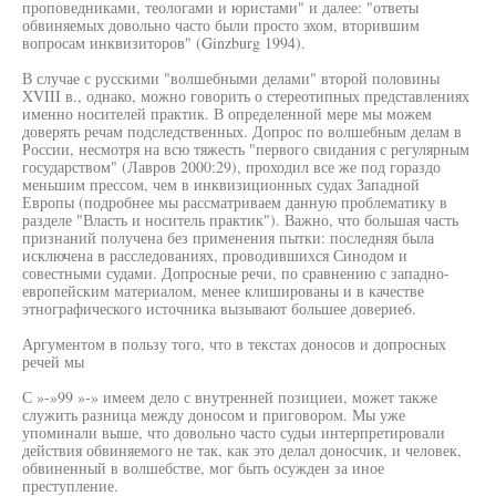
проповедниками, теологами и юристами" и далее: "ответы
обвиняемых довольно часто были просто эхом, вторившим
вопросам инквизиторов" (Ginzburg 1994).
В случае с русскими "волшебными делами" второй половины
XVIII в., однако, можно говорить о стереотипных представлениях
именно носителей практик. В определенной мере мы можем
доверять речам подследственных. Допрос по волшебным делам в
России, несмотря на всю тяжесть "первого свидания с регулярным
государством" (Лавров 2000:29), проходил все же под гораздо
меньшим прессом, чем в инквизиционных судах Западной
Европы (подробнее мы рассматриваем данную проблематику в
разделе "Власть и носитель практик"). Важно, что большая часть
признаний получена без применения пытки: последняя была
исключена в расследованиях, проводившихся Синодом и
совестными судами. Допросные речи, по сравнению с западно-
европейским материалом, менее клишированы и в качестве
этнографического источника вызывают большее доверие6.
Аргументом в пользу того, что в текстах доносов и допросных
речей мы
С »-»99 »-» имеем дело с внутренней позициеи, может также
служить разница между доносом и приговором. Мы уже
упоминали выше, что довольно часто судьи интерпретировали
действия обвиняемого не так, как это делал доносчик, и человек,
обвиненный в волшебстве, мог быть осужден за иное
преступление.