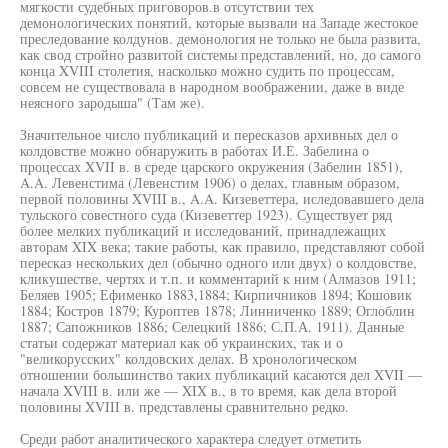
мягкости судебных приговоров.в отсутствии тех
демонологических понятий, которые вызвали на Западе жестокое
преследование колдунов. демонология не только не была развита,
как свод стройно развитой системы представлений, но, до самого
конца XVIII столетия, насколько можно судить по процессам,
совсем не существовала в народном воображении, даже в виде
неясного зародыша" (Там же).
Значительное число публикаций и пересказов архивных дел о
колдовстве можно обнаружить в работах И.Е. Забелина о
процессах XVII в. в среде царского окружения (Забелин 1851),
A.A. Левенстима (Левенстим 1906) о делах, главным образом,
первой половины XVIII в., A.A. Кизеветтера, иследовавшего дела
тульского совестного суда (Кизеветтер 1923). Существует ряд
более мелких публикаций и исследований, принадлежащих
авторам XIX века; такие работы, как правило, представляют собой
пересказ нескольких дел (обычно одного или двух) о колдовстве,
кликушестве, чертях и т.п. и комментарий к ним (Алмазов 1911;
Беляев 1905; Ефименко 1883,1884; Кирпичников 1894; Кошовик
1884; Костров 1879; Куроптев 1878; Линниченко 1889; Оглоблин
1887; Сапожников 1886; Селецкий 1886; С.П.А. 1911). Данные
статьи содержат материал как об украинских, так и о
"великорусских" колдовских делах. В хронологическом
отношении большинство таких публикаций касаются дел XVII —
начала XVIII в. или же — XIX в., в то время, как дела второй
половины XVIII в. представлены сравнительно редко.
Среди работ аналитического характера следует отметить