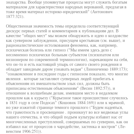
знахарства. Вообще упомянутые процессы могут служить богатым
материалом для характеристики народных верований, предлагая в
тоже время материал историко-юридический" (Антонович
1877:321).
Общественная значимость темы определила соответствующий
дискурс первых статей и комментариев к публикациям дел. В
качестве "общих мест" мы можем обнаружить и идею о колдовстве
как суеверном заблуждении, присущем крестьянам (см. выше), и
рационалистические истолкования феномена, как, например,
психическая болезнь или гипноз ("Мы имеем здесь дело с
несомненно психически больным субъектом (психопатом или
визионером по современной терминологии), нарекающим на себя,
что он-то и есть настоящий упырь от самого своего рождения и
обладает завидным даром узнавать ведьм" (Линниченко 1889:173);
"ознакомление в последние годы с гипнозом показало, что многие
явления . которые заставляют суеверных людей прибегать к
объяснениям их вмешательством злых сил, должны быть
приписаны естественным объяснениям" (Весин 1892:57)), и
отношение к волшебным делам, имевшим место в недалеком
прошлом как к курьезу ("Курьезное такое происшествие случилось
в 1831 году в селе Подосах" (Кошовик 1884:169)) или к мрачной,
но уже изжитой странице темного прошлого ("Будем надеяться,
что грамотность и просвещение . проникнут во все медвежьи углы
нашего отечества, и что общий подъем культуры избавит нас от
многочисленных преступлений, совершаемых по суеверию, как он
избавил нас от процессов о чародействе, застенка и костров" (Ле-
венстим 1906:251)).