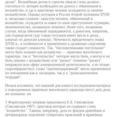
делам". Волшебным делом в строгом смысле слова должно
считаться то, которое возбуждено по доносу с обвинением в
волшебстве, и где в приговоре человек осуждается за занятие
волшебством. Однако ситуация в России второй половины XVIII
в. несколько сложнее: зачастую человек, обвиненный в
волшебстве, осуждается за какое-то иное преступление (суеверие,
мошенничество, незаконное лечение); более того, возможны
случаи, когда обвиняемый оправдывается, а доносчик, напротив,
сам подвергается суду (такая ситуация имеет место в делах,
начатых по доносам кликуш). Нечеткость юридического языка
XVIII в., в особенности в применении к духовным следствиям,
также создает сложности. Так, "богопротивными поступками"
могло быть названо как колдовство — практики магического
характера, так и "богохульство" (которое могло быть, а могло и не
быть связано с колдовством) или "раскол" (понятие "раскол"
покрывало всю сферу альтернативной религиозности, а не только
старообрядчество); слово "противоцерковный" могло применяться
по отношению как к заговорам, так и к "раскольническим
тетрадям".
Нельзя исключать, что важный для нашего исследования материал
о повседневных практиках магического характера могут дать дела,
ни название, ни
3 Формулировку впервые предложила Е.Б. Смилянская
(Смилянская 1987). приговор которых не содержат слова
"волшебство". Таковы, например, дела из фондов врачебных и
ветеринарных отделений губернских правлений и врачебных