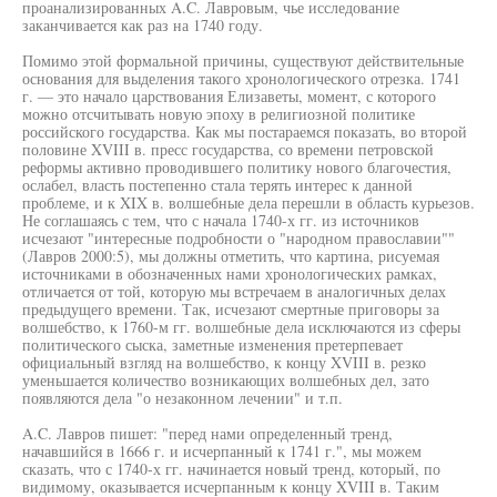
проанализированных A.C. Лавровым, чье исследование
заканчивается как раз на 1740 году.
Помимо этой формальной причины, существуют действительные
основания для выделения такого хронологического отрезка. 1741
г. — это начало царствования Елизаветы, момент, с которого
можно отсчитывать новую эпоху в религиозной политике
российского государства. Как мы постараемся показать, во второй
половине XVIII в. пресс государства, со времени петровской
реформы активно проводившего политику нового благочестия,
ослабел, власть постепенно стала терять интерес к данной
проблеме, и к XIX в. волшебные дела перешли в область курьезов.
Не соглашаясь с тем, что с начала 1740-х гг. из источников
исчезают "интересные подробности о "народном православии""
(Лавров 2000:5), мы должны отметить, что картина, рисуемая
источниками в обозначенных нами хронологических рамках,
отличается от той, которую мы встречаем в аналогичных делах
предыдущего времени. Так, исчезают смертные приговоры за
волшебство, к 1760-м гг. волшебные дела исключаются из сферы
политического сыска, заметные изменения претерпевает
официальный взгляд на волшебство, к концу XVIII в. резко
уменьшается количество возникающих волшебных дел, зато
появляются дела "о незаконном лечении" и т.п.
A.C. Лавров пишет: "перед нами определенный тренд,
начавшийся в 1666 г. и исчерпанный к 1741 г.", мы можем
сказать, что с 1740-х гг. начинается новый тренд, который, по
видимому, оказывается исчерпанным к концу XVIII в. Таким