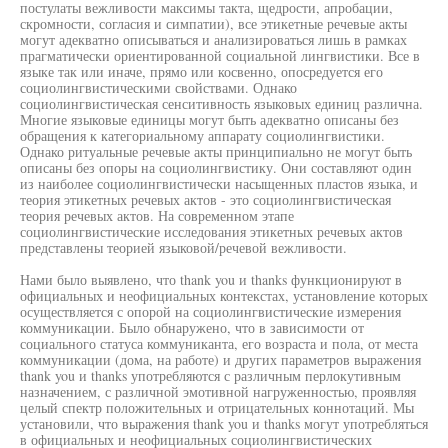
постулаты вежливости максимы такта, щедрости, апробации,
скромности, согласия и симпатии), все этикетные речевые акты
могут адекватно описываться и анализироваться лишь в рамках
прагматически ориентированной социальной лингвистики. Все в
языке так или иначе, прямо или косвенно, опосредуется его
социолингвистическими свойствами. Однако
социолингвистическая сенситивность языковых единиц различна.
Многие языковые единицы могут быть адекватно описаны без
обращения к категориальному аппарату социолингвистики.
Однако ритуальные речевые акты принципиально не могут быть
описаны без опоры на социолингвистику. Они составляют один
из наиболее социолингвистически насыщенных пластов языка, и
теория этикетных речевых актов - это социолингвистическая
теория речевых актов. На современном этапе
социолингвистические исследования этикетных речевых актов
представлены теорией языковой/речевой вежливости.
Нами было выявлено, что thank you и thanks функционируют в
официальных и неофициальных контекстах, установление которых
осуществляется с опорой на социолингвистические измерения
коммуникации. Было обнаружено, что в зависимости от
социального статуса коммуниканта, его возраста и пола, от места
коммуникации (дома, на работе) и других параметров выражения
thank you и thanks употребляются с различным перлокутивным
назначением, с различной эмотивной нагруженностью, проявляя
целый спектр положительных и отрицательных коннотаций. Мы
установили, что выражения thank you и thanks могут употребляться
в официальных и неофициальных социолингвистических