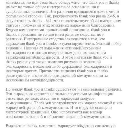
контекстах, но при этом было обнаружено, что thank you и thanks
имеют не только общее интегральное основание, но и
существенные различия. Эти различия проявляются даже с чисто
формальной стороны. Так, рекурентность thank you равна 2345, а
рекурентность thanks - 641, что свидетельствует об ассиметричном
статусе / положении этих этикетных выражений благодарения.
Будучи компонентами привативной оппозиции, thank you и
thanks, проявляют не только интегральные сходства, но и
различия. Интегральные сходства заключаются в том, что
выражения thank you и thanks актуализируют очень близкий набор
значений. Начиная от выражения истинной/искренней
благодарности и кончая неадекватным для них значением
выражения антиблагодарности. В этом интервале thank you и
thanks реализуют также значения ритуально-этикетной
благодарности, неохотной либо сдержанной благодарности и
некоторых других. Притом эти значения thank you и thanks
реализуются и в контексте официальной коммуникации за
исключением антиблагодарности.
Но между thank you и thanks существуют и значительные различия.
Эти выражения являются не только средствами манифестации
этикетных речевых актов, но и маркерами модусов
коммуникации. Thank you употребляется как маркер высокой и как
маркер нейтральной коммуникации. И то и другое освящено
литературной традицией. Оно используется как маркер
изысканно-вежливой и обыденно-вежливой коммуникации.
Выражение thanks, напротив, маркирует обыденно-сниженную