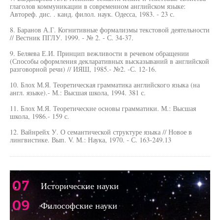
глаголов коммуникации в современном английском языке:
Автореф. дис. . канд. филол. наук. Одесса, 1983. - 23 с.
8. Баранов А.Г. Когнитивные формализмы текстовой деятельности
// Вестник ПГЛУ. 1999. - № 2. - С. 34-37.
9. Беляева Е.И. Принцип вежливости в речевом обращении
(Способы оформления декларативных высказываний в английской
разговорной речи) // ИЯШ, 1985.- №2. -С. 12-16.
10. Блох М.Я. Теоретическая грамматика английского языка (на
англ. языке).- М.: Высшая школа, 1994. 381 с.
11. Блох М.Я. Теоретические основы грамматики. М.: Высшая
школа, 1986.- 159 с.
12. Вайнрейх У. О семантической структуре языка // Новое в
лингвистике. Вып. V. М.: Наука, 1970. - С. 163-249.13
07
Исторические науки
09
Философские науки