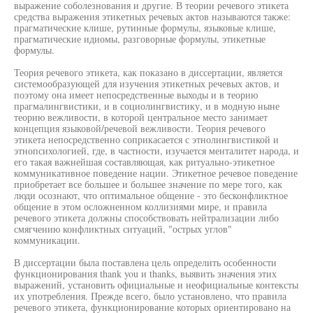
выражение соболезнования и другие. В теории речевого этикета
средства выражения этикетных речевых актов называются также:
прагматические клише, рутинные формулы, языковые клише,
прагматические идиомы, разговорные формулы, этикетные
формулы.
Теория речевого этикета, как показано в диссертации, является
системообразующей для изучения этикетных речевых актов, и
поэтому она имеет непосредственные выходы и в теорию
прагмалингвистики, и в социолингвистику, и в модную ныне
теорию вежливости, в которой центральное место занимает
концепция языковой/речевой вежливости. Теория речевого
этикета непосредственно соприкасается с этнолингвистикой и
этнопсихологией, где, в частности, изучается менталитет народа, и
его такая важнейшая составляющая, как ритуально-этикетное
коммуникативное поведение нации. Этикетное речевое поведение
приобретает все большее и большее значение по мере того, как
люди осознают, что оптимальное общение - это бесконфликтное
общение в этом осложненном коллизиями мире, и правила
речевого этикета должны способствовать нейтрализации либо
смягчению конфликтных ситуаций, "острых углов"
коммуникации.
В диссертации была поставлена цель определить особенности
функционирования thank you и thanks, выявить значения этих
выражений, установить официальные и неофициальные контексты
их употребления. Прежде всего, было установлено, что правила
речевого этикета, функционирование которых ориентировано на