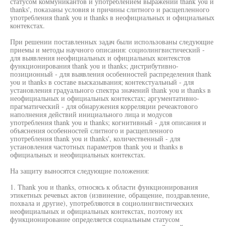
статусом коммуникантов и употреблением выражений thank you и
thanks', показаны условия и причины слитного и расщепленного
употребления thank you и thanks в неофициальных и официальных
контекстах.
При решении поставленных задач были использованы следующие
приемы и методы научного описания: социолингвистический -
для выявления неофициальных и официальных контекстов
функционирования thank you и thanks; дистрибутивно-
позиционный - для выявления особенностей распределения thank
you и thanks в составе высказывания; контекстуальный - для
установления градуального спектра значений thank you и thanks в
неофициальных и официальных контекстах; аргументативно-
прагматический - для обнаружения корреляции речеактового
наполнения действий инициального лица и модусов
употребления thank you и thanks; когнитивный - для описания и
объяснения особенностей слитного и расщепленного
употребления thank you и thanks', количественный - для
установления частотных параметров thank you и thanks в
официальных и неофициальных контекстах.
На защиту выносятся следующие положения:
1. Thank you и thanks, относясь к области функционирования
этикетных речевых актов (извинение, обращение, поздравление,
похвала и другие), употребляются в социолингвистических
неофициальных и официальных контекстах, поэтому их
функционирование определяется социальным статусом