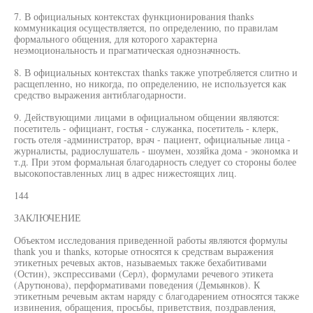
7. В официальных контекстах функционирования thanks
коммуникация осуществляется, по определению, по правилам
формального общения, для которого характерна
неэмоциональность и прагматическая однозначность.
8. В официальных контекстах thanks также употребляется слитно и
расщепленно, но никогда, по определению, не используется как
средство выражения антиблагодарности.
9. Действующими лицами в официальном общении являются:
посетитель - официант, гостья - служанка, посетитель - клерк,
гость отеля -администратор, врач - пациент, официальные лица -
журналисты, радиослушатель - шоумен, хозяйка дома - экономка и
т.д. При этом формальная благодарность следует со стороны более
высокопоставленных лиц в адрес нижестоящих лиц.
144
ЗАКЛЮЧЕНИЕ
Объектом исследования приведенной работы являются формулы
thank you и thanks, которые относятся к средствам выражения
этикетных речевых актов, называемых также бехабитивами
(Остин), экспрессивами (Серл), формулами речевого этикета
(Арутюнова), перформативами поведения (Демьянков). К
этикетным речевым актам наряду с благодарением относятся также
извинения, обращения, просьбы, приветствия, поздравления,