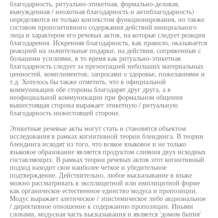
благодарность, ритуально-этикетная, формально-деловая,
вынужденная / неохотная благодарность и антиблагодарность)
определяются не только контекстом функционирования, но также
составом пропозитивного содержания действий инициального
лица и характером его речевых актов, на которые следует реакция
благодарения. Искренняя благодарность, как правило, оказывается
реакцией на значительные подарки, на действия, сопряженные с
большими усилиями, в то время как ритуально-этикетная
благодарность следует за презентацией небольших материальных
ценностей, комплиментов, запросами о здоровье, пожеланиями и
т.д. Хотелось бы также отметить, что в официальной
коммуникации обе стороны благодарят друг друга, а в
неофициальной коммуникации при формальном общении
вышестоящая сторона выражает этикетную / ритуальную
благодарность нижестоящей стороне.
Этикетные речевые акты могут стать и становятся объектом
исследования в рамках когнитивной теории блендинга. В теории
блендинга исходят из того, что всякое языковое и не только
языковое образование является продуктом слияния двух исходных
составляющих. В рамках теории речевых актов этот когнитивный
подход находит свое наиболее четкое и убедительное
подтверждение. Действительно, любое высказывание в языке
можно рассматривать в эксплицитной или имплицитной форме
как органическое естественное единство модуса и пропозиции.
Модус выражает алетическое / эпистемическое либо акциональное
/ директивное отношение к содержанию пропозиции. Иными
словами, модусная часть высказывания и является 'домом бытия'