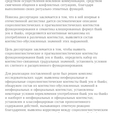
средством осуществления вежливой коммуникации, средством
смягчения общения в конфликтных ситуациях, благодаря
выполнению своих ритуально-этикетных функций.
Новизна диссертации заключается в том, что в ней впервые в
отечественной англистике дается систематическое описание
социолингвистических и прагмалингвистических контекстов
функционирования и семантика клишированных формул thank
you и thanks, определяются когнитивные механизмы их
употребления в различных контекстах, выявляется состав
контекстно-обусловленных значений этих выражений.
Цель диссертации заключается в том, чтобы выявить
социолингвистические и прагмалингвистические контексты
функционирования thank you и thanks, определить набор их
контекстно-связанных градуальных значений, установить условия
их слитного и расщепленного функционирования.
Для реализации поставленной цели был решен комплекс
исследовательских задач: выявлены неофициальные и
официальные социолингвистические контексты thank you и thanks;
обнаружен состав их контекстно-обусловленных значений в
неофициальных и официальных контекстах; установлены
некоторые условия переключения употребления thank you на thanks
и наоборот в неофициальных и официальных контекстах;
установлен и классифицирован состав пропозитивного
содержания действий, вызывающих ответную реакцию
благодарения; выявлена корреляция между социолингвистическим