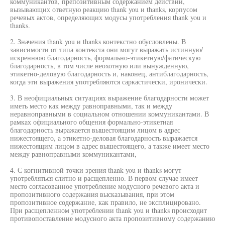
коммуникантов, препозитивным содержанием действий,
вызывающих ответную реакцию thank you и thanks, корпусом
речевых актов, определяющих модусы употребления thank you и
thanks.
2. Значения thank you и thanks контекстно обусловлены. В
зависимости от типа контекста они могут выражать истинную/
искреннюю благодарность, формально-этикетную/фатическую
благодарность, в том числе неохотную или вынужденную,
этикетно-деловую благодарность и, наконец, антиблагодарность,
когда эти выражения употребляются саркастически, иронически.
3. В неофициальных ситуациях выражение благодарности может
иметь место как между равноправными, так и между
неравноправными в социальном отношении коммуникантами. В
рамках официального общения формально-этикетная
благодарность выражается вышестоящим лицом в адрес
нижестоящего, а этикетно-деловая благодарность выражается
нижестоящим лицом в адрес вышестоящего, а также имеет место
между равноправными коммуникантами,
4. С когнитивной точки зрения thank you и thanks могут
употребляться слитно и расщепленно. В первом случае имеет
место согласованное употребление модусного речевого акта и
пропозитивного содержания высказывания, при этом
пропозитивное содержание, как правило, не эксплицировано.
При расщепленном употреблении thank you и thanks происходит
противопоставление модусного акта пропозитивному содержанию