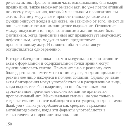
речевых актов. Пропозитивная часть высказывания, благодаря
предикации, также выражает речевой акт, но уже препозитивный
по своему содержанию, который мы называем пропозитивным
актом. Поэтому модусные и пропозитивные речевые акты
функционируют всегда в единстве, не зависимо от того, имеют ли
они эксплицитное или имплицитное выражение. Отношение
между модусными или пропозитивными актами может быть
фактивным, когда пропозитивный акт предшествует модусному;
нефактивным, когда модусная часть предшествует
пропозитивному акту. И наконец, оба эти акта могут
осуществляться одновременно.
В теории блендинга показано, что модусные и пропозитивные
акты с формальной и содержательной точки зрения могут
функционировать слитно. Применительно к речевому акту
благодарения это имеет место в том случае, когда инициальное и
реактивное лицо находятся в полном согласии. Однако речевые
акты благодарения могут употребляться и в расщепленном виде,
когда выражается благодарение, но по объективным или
субъективным причинам отклоняется или не признается
пропозитивный акт. Максимальная степень, но уже только в
содержательном аспекте наблюдается в ситуациях, когда формула
thank you / thanks употребляется как средство выражения
антиблагодарности, когда эти формулы употребляются в
саркастическом и ироническом значении.
150