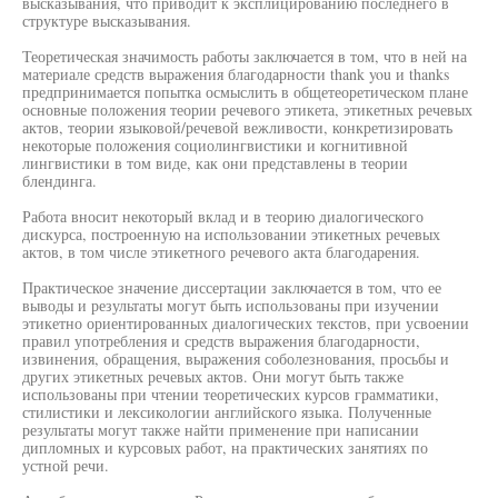
высказывания, что приводит к эксплицированию последнего в
структуре высказывания.
Теоретическая значимость работы заключается в том, что в ней на
материале средств выражения благодарности thank you и thanks
предпринимается попытка осмыслить в общетеоретическом плане
основные положения теории речевого этикета, этикетных речевых
актов, теории языковой/речевой вежливости, конкретизировать
некоторые положения социолингвистики и когнитивной
лингвистики в том виде, как они представлены в теории
блендинга.
Работа вносит некоторый вклад и в теорию диалогического
дискурса, построенную на использовании этикетных речевых
актов, в том числе этикетного речевого акта благодарения.
Практическое значение диссертации заключается в том, что ее
выводы и результаты могут быть использованы при изучении
этикетно ориентированных диалогических текстов, при усвоении
правил употребления и средств выражения благодарности,
извинения, обращения, выражения соболезнования, просьбы и
других этикетных речевых актов. Они могут быть также
использованы при чтении теоретических курсов грамматики,
стилистики и лексикологии английского языка. Полученные
результаты могут также найти применение при написании
дипломных и курсовых работ, на практических занятиях по
устной речи.