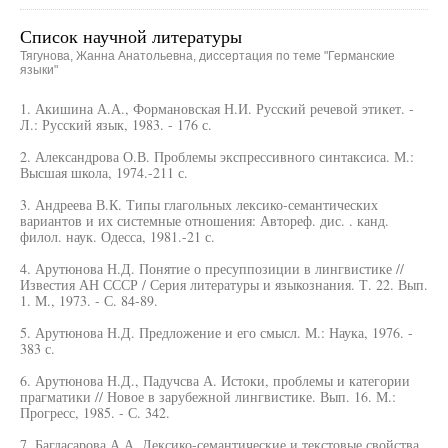
Список научной литературы
Тягунова, Жанна Анатольевна, диссертация по теме "Германские
языки"
1. Акишина А.А., Формановская Н.И. Русский речевой этикет. -
Л.: Русский язык, 1983. - 176 с.
2. Александрова О.В. Проблемы экспрессивного синтаксиса. М.:
Высшая школа, 1974.-211 с.
3. Андреева В.К. Типы глагольных лексико-семантических
вариантов и их системные отношения: Автореф. дис. . канд.
филол. наук. Одесса, 1981.-21 с.
4. Арутюнова Н.Д. Понятие о пресуппозиции в лингвистике //
Известия АН СССР / Серия литературы и языкознания. Т. 22. Вып.
1. М., 1973. - С. 84-89.
5. Арутюнова Н.Д. Предложение и его смысл. М.: Наука, 1976. -
383 с.
6. Арутюнова Н.Д., Падучсва А. Истоки, проблемы и категории
прагматики // Новое в зарубежной лингвистике. Вып. 16. М.:
Прогресс, 1985. - С. 342.
7. Багдасарова А.А. Лексико-семантические и текстовые свойства