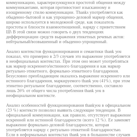
коммуникацию, характеризующуюся простотой общения между
коммуникантами, которая противостоит изысканному и
изощренному стилю коммуникации. Thanks употребляется как
обыденно-бытовой и как упрощенно-деловой маркер общения,
широко используется в молодежной среде, как показатель
простоты и близости взаимоотношений, наряду с приветствием
Ш\ В этой связи можно говорить о двух тенденциях
дифференциации средств выражения этикетных речевых актов:
нейтральный/возвышенный и обыденно-упрощенный.
Анализ контекстов функционирования и семантики thank you
показал, что примерно в 2/3 случаев это выражение употребляется
в неофициальных контекстах. При этом оно может употребляться
как маркер искреннего/истинного благодарения и как маркер
ритуально-этикетного, формально-этикетного благодарения.
Безусловно преобладающим оказалось выражение искреннего или
истинного благодарения, маркируемого thank you (41%), при этом
этикетно-ритуальное благодарение, соответственно, составило
лишь 26% от общего числа употребления thank you в
неофициальном контексте.
Анализ особенностей функционирования thankyou в официальном
(23 %) контексте позволил выявить следующие тенденции. В
официальной коммуникации, как правило, отсутствует выражение
искренней или истинной благодарности (всего 12 %). Ее заменяет
выражение формально-деловой благодарности, которая
употребляется наряду с ритуально-этикетной благодарностью.
Если в неформальных контекстах thank you в большинстве случаев