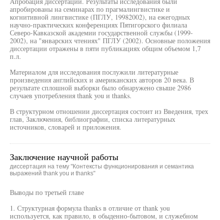
Апробация диссертации. Результаты исследования были
апробированы на семинарах по прагмалингвистике и
когнитивной лингвистике (ПГЛУ, 19982002), на ежегодных
научно-практических конференциях Пятигорского филиала
Северо-Кавказской академии государственной службы (1999-
2002), на "январских чтениях" ПГЛУ (2002). Основные положения
диссертации отражены в пяти публикациях общим объемом 1,7
п.л.
Материалом для исследования послужили литературные
произведения английских и американских авторов 20 века. В
результате сплошной выборки было обнаружено свыше 2986
случаев употребления thank you и thanks.
В структурном отношении диссертация состоит из Введения, трех
глав, Заключения, библиографии, списка литературных
источников, словарей и приложения.
Заключение научной работы
диссертация на тему "Контексты функционирования и семантика
выражений thank you и thanks"
Выводы по третьей главе
1. Структурная формула thanks в отличие от thank you
используется, как правило, в обыденно-бытовом, и служебном