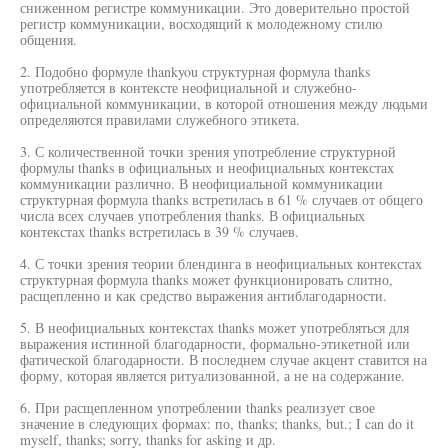
сниженном регистре коммуникации. Это доверительно простой
регистр коммуникации, восходящий к молодежному стилю
общения.
2. Подобно формуле thankyou структурная формула thanks
употребляется в контексте неофициальной и служебно-
официальной коммуникации, в которой отношения между людьми
определяются правилами служебного этикета.
3. С количественной точки зрения употребление структурной
формулы thanks в официальных и неофициальных контекстах
коммуникации различно. В неофициальной коммуникации
структурная формула thanks встретилась в 61 % случаев от общего
числа всех случаев употребления thanks. В официальных
контекстах thanks встретилась в 39 % случаев.
4. С точки зрения теории блендинга в неофициальных контекстах
структурная формула thanks может функционировать слитно,
расщепленно и как средство выражения антиблагодарности.
5. В неофициальных контекстах thanks может употребляться для
выражения истинной благодарности, формально-этикетной или
фатической благодарности. В последнем случае акцент ставится на
форму, которая является ритуализованной, а не на содержание.
6. При расщепленном употреблении thanks реализует свое
значение в следующих формах: по, thanks; thanks, but.; I can do it
myself, thanks; sorry, thanks for asking и др.