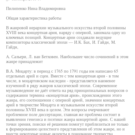
Пилипенко Нина Владимировна
Общая характеристика работы
В жанровой иерархии музыкального искусства второй половины
XVIII века концертная ария, наряду с оперной, занимала одну из
ключевых позиций. Концертные арии создавали ведущие
композиторы классической эпохи — И.К. Бах, И. Гайдн, М.
Гайдн,
A. Сальери, Л. ван Бетховен. Наибольшее число сочинений в этом
жанре принадлежит
B.А. Моцарту: в период с 1765 по 1791 годы им написано 65
отдельных арий и сцен. Вместе с тем концертная ария - в том
числе, в моцартовском наследии - представляется наименее
изученной в ряду жанров классической эпохи. Современное
музыковедение не даёт ответа на ряд принципиальных вопросов о
содержании термина «концертная ария», происхождении этого
жанра, его соотношении с оперной арией, значении концертных
арий в творчестве Моцарта и музыкальном искусстве второй
половины XVIII века в целом. Эти вопросы очерчивают
проблемное поле диссертации, главная же проблема состоит в
выявлении генезиса и поэтики жанра концертной арии. С нашей
точки зрения, поиски её решения помогут приблизиться не только
к формированию целостного представления об этом жанре, но и
внести некоторые новые акценты в понимание творчества