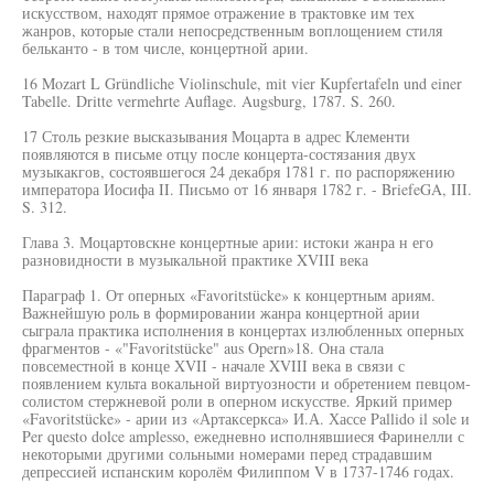
искусством, находят прямое отражение в трактовке им тех
жанров, которые стали непосредственным воплощением стиля
бельканто - в том числе, концертной арии.
16 Mozart L Gründliche Violinschule, mit vier Kupfertafeln und einer
Tabelle. Dritte vermehrte Auflage. Augsburg, 1787. S. 260.
17 Столь резкие высказывания Моцарта в адрес Клементи
появляются в письме отцу после концерта-состязания двух
музыкакгов, состоявшегося 24 декабря 1781 г. по распоряжению
императора Иосифа II. Письмо от 16 января 1782 г. - BriefeGA, III.
S. 312.
Глава 3. Моцартовскне концертные арии: истоки жанра н его
разновидности в музыкальной практике XVIII века
Параграф 1. От оперных «Favoritstücke» к концертным ариям.
Важнейшую роль в формировании жанра концертной арии
сыграла практика исполнения в концертах излюбленных оперных
фрагментов - «"Favoritstücke" aus Opern»18. Она стала
повсеместной в конце XVII - начале XVIII века в связи с
появлением культа вокальной виртуозности и обретением певцом-
солистом стержневой роли в оперном искусстве. Яркий пример
«Favoritstücke» - арии из «Артаксеркса» И.А. Хассе Pallido il sole и
Per questo dolce amplesso, ежедневно исполнявшиеся Фаринелли с
некоторыми другими сольными номерами перед страдавшим
депрессией испанским королём Филиппом V в 1737-1746 годах.