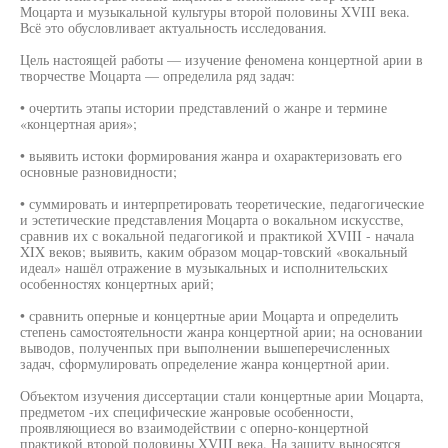
Моцарта и музыкальной культуры второй половины XVIII века.
Всё это обусловливает актуальность исследования.
Цель настоящей работы — изучение феномена концертной арии в
творчестве Моцарта — определила ряд задач:
• очертить этапы истории представлений о жанре и термине
«концертная ария»;
• выявить истоки формирования жанра и охарактеризовать его
основные разновидности;
• суммировать и интерпретировать теоретические, педагогические
и эстетические представления Моцарта о вокальном искусстве,
сравнив их с вокальной педагогикой и практикой XVIII - начала
XIX веков; выявить, каким образом моцар-товский «вокальный
идеал» нашёл отражение в музыкальных и исполнительских
особенностях концертных арий;
• сравнить оперные и концертные арии Моцарта и определить
степень самостоятельности жанра концертной арии; на основании
выводов, полученпых при выполнении вышеперечисленных
задач, сформулировать определение жанра концертной арии.
Объектом изучения диссертации стали концертные арии Моцарта,
предметом -их специфические жанровые особенности,
проявляющиеся во взаимодействии с оперно-концертной
практикой второй половины XVIII века. На защиту выносятся