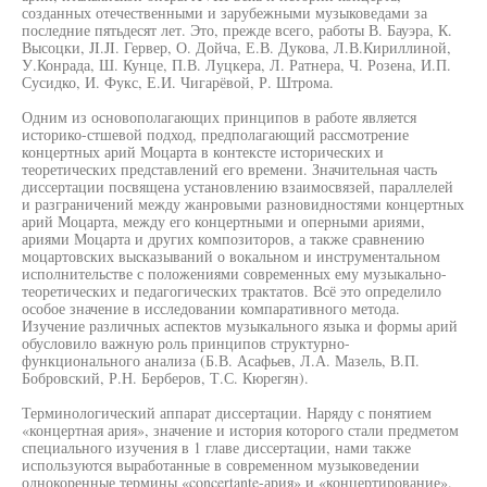
созданных отечественными и зарубежными музыковедами за
последние пятьдесят лет. Это, прежде всего, работы В. Бауэра, К.
Высоцки, JI.JI. Гервер, О. Дойча, Е.В. Дукова, Л.В.Кириллиной,
У.Конрада, Ш. Кунце, П.В. Луцкера, Л. Ратнера, Ч. Розена, И.П.
Сусидко, И. Фукс, Е.И. Чигарёвой, Р. Штрома.
Одним из основополагающих принципов в работе является
историко-стшевой подход, предполагающий рассмотрение
концертных арий Моцарта в контексте исторических и
теоретических представлений его времени. Значительная часть
диссертации посвящена установлению взаимосвязей, параллелей
и разграничений между жанровыми разновидностями концертных
арий Моцарта, между его концертными и оперными ариями,
ариями Моцарта и других композиторов, а также сравнению
моцартовских высказываний о вокальном и инструментальном
исполнительстве с положениями современных ему музыкально-
теоретических и педагогических трактатов. Всё это определило
особое значение в исследовании компаративного метода.
Изучение различных аспектов музыкального языка и формы арий
обусловило важную роль принципов структурно-
функционального анализа (Б.В. Асафьев, Л.А. Мазель, В.П.
Бобровский, Р.Н. Берберов, Т.С. Кюрегян).
Терминологический аппарат диссертации. Наряду с понятием
«концертная ария», значение и история которого стали предметом
специального изучения в 1 главе диссертации, нами также
используются выработанные в современном музыковедении
однокоренные термины «concertante-ария» и «концертирование».