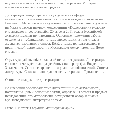
изучения музыки классической эпохи, творчества Моцарта,
музыкально-выразительных средств.
Диссертация неоднократно обсуждалась на кафедре
аналитического музыкознания Российской академии музыки им.
Гнесиных. Материалы исследования были представлены в докладе
на Межвузовской научной конференции «Исследования молодых
музыковедов», состоявшейся 20 апреля 2011 года в Российской
академии музыки им. Гнесиных. Основные положения работы
отражены в публикациях по теме диссертации, в том числе в
журналах, входящих в список ВАК, а также использовались в
практической деятельности в Московском международном Доме
музыки.
Структура работы обусловлена её целью и задачами. Диссертация
состоит из четырёх глав, разделённых на параграфы, Введения,
Заключения, Списка сокращений и условных обозначений, Списка
литературы, Списка иллюстративного материала и Приложения.
Основное содержание диссертации
Во Введении обоснована тема диссертации и её актуальность,
поставлены цель и основные задачи, определены объект и предмет
исследования, его методология, осуществлён обзор и анализ
музыковедческой литературы по теме.
Глава 1. История термина «концертная ария»