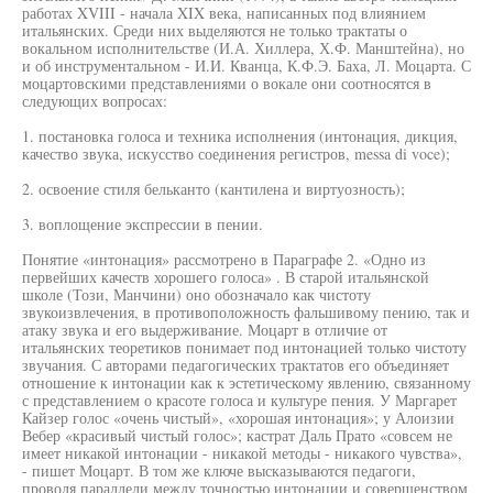
работах XVIII - начала XIX века, написанных под влиянием
итальянских. Среди них выделяются не только трактаты о
вокальном исполнительстве (И.А. Хиллера, Х.Ф. Манштейна), но
и об инструментальном - И.И. Кванца, К.Ф.Э. Баха, Л. Моцарта. С
моцартовскими представлениями о вокале они соотносятся в
следующих вопросах:
1. постановка голоса и техника исполнения (интонация, дикция,
качество звука, искусство соединения регистров, messa di voce);
2. освоение стиля бельканто (кантилена и виртуозность);
3. воплощение экспрессии в пении.
Понятие «интонация» рассмотрено в Параграфе 2. «Одно из
первейших качеств хорошего голоса» . В старой итальянской
школе (Този, Манчини) оно обозначало как чистоту
звукоизвлечения, в противоположность фальшивому пению, так и
атаку звука и его выдерживание. Моцарт в отличие от
итальянских теоретиков понимает под интонацией только чистоту
звучания. С авторами педагогических трактатов его объединяет
отношение к интонации как к эстетическому явлению, связанному
с представлением о красоте голоса и культуре пения. У Маргарет
Кайзер голос «очень чистый», «хорошая интонация»; у Алоизии
Вебер «красивый чистый голос»; кастрат Даль Прато «совсем не
имеет никакой интонации - никакой методы - никакого чувства»,
- пишет Моцарт. В том же ключе высказываются педагоги,
проводя параллели между точностью интонации и совершенством