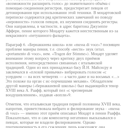
«возможности расширить голос» до значительного объёма с
помощью соединения регистров, предостерегает певцов от
детонирования при использовании этой техники. В моцартовской
переписке содержится ряд критических замечаний но поводу
«неровности» голосов певцов, их неумения соединять регистры.
Они направлены, в частности, в адрес баритона Джузеппе
Аффери, пение которого Моцарту кажется неестественным из-за
некрасивого «петушиного фальцета».
Параграф 6. «Бернаккиева школа» или «messa di voce»? посвящен
проблеме манеры пения, т.е. способу «вести» звук (итал.
«portamento di voce», нем. «Tragen der Stimme»). Моцарт уделяет
внимание этому вопросу через критику двух приёмов
исполнения, непосредственно связанных с итальянской
традицией. Один из них принадлежал басу Й.Н. Майснсру и
заключался в «плохой привычке» вибрировать голосом «с
усердием — на всех четвертях — а часто даже и на восьмых <...>
Это похоже па орган с ис-порчешшми мехами». Обладателем
другой манеры («бернаккиевой школы») был выдающийся тенор
XVIII века А. Раафф, который пел «с чрезмерным
воодушевлением», издавая «вопли»9.
Отметим, что итальянская традиция первой половины XVIII века,
напротив, приветствовала вибрато и филирование звука - «messa
di voce» — именно этот приём описывал Моцарт в пении Рааффа.
Показательно, что и сам композитор негативно высказывался о
певцах, которые не владели филированием. Однако
противоречивость в его суждениях лишь кажущаяся: она