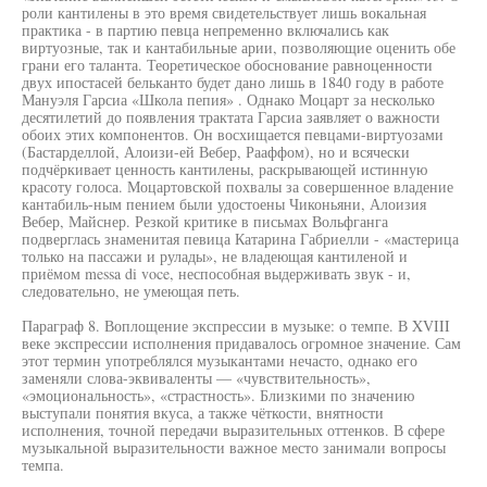
роли кантилены в это время свидетельствует лишь вокальная
практика - в партию певца непременно включались как
виртуозные, так и кантабильные арии, позволяющие оценить обе
грани его таланта. Теоретическое обоснование равноценности
двух ипостасей бельканто будет дано лишь в 1840 году в работе
Мануэля Гарсиа «Школа пепия» . Однако Моцарт за несколько
десятилетий до появления трактата Гарсиа заявляет о важности
обоих этих компонентов. Он восхищается певцами-виртуозами
(Бастарделлой, Алоизи-ей Вебер, Рааффом), но и всячески
подчёркивает ценность кантилены, раскрывающей истинную
красоту голоса. Моцартовской похвалы за совершенное владение
кантабиль-ным пением были удостоены Чиконьяни, Алоизия
Вебер, Майснер. Резкой критике в письмах Вольфганга
подверглась знаменитая певица Катарина Габриелли - «мастерица
только на пассажи и рулады», не владеющая кантиленой и
приёмом messa di voce, неспособная выдерживать звук - и,
следовательно, не умеющая петь.
Параграф 8. Воплощение экспрессии в музыке: о темпе. В XVIII
веке экспрессии исполнения придавалось огромное значение. Сам
этот термин употреблялся музыкантами нечасто, однако его
заменяли слова-эквиваленты — «чувствительность»,
«эмоциональность», «страстность». Близкими по значению
выступали понятия вкуса, а также чёткости, внятности
исполнения, точной передачи выразительных оттенков. В сфере
музыкальной выразительности важное место занимали вопросы
темпа.