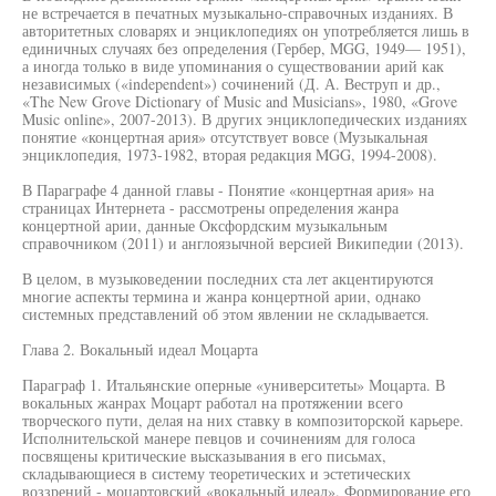
не встречается в печатных музыкально-справочных изданиях. В
авторитетных словарях и энциклопедиях он употребляется лишь в
единичных случаях без определения (Гербер, MGG, 1949— 1951),
а иногда только в виде упоминания о существовании арий как
независимых («independent») сочинений (Д. А. Веструп и др.,
«The New Grove Dictionary of Music and Musicians», 1980, «Grove
Music online», 2007-2013). В других энциклопедических изданиях
понятие «концертная ария» отсутствует вовсе (Музыкальная
энциклопедия, 1973-1982, вторая редакция MGG, 1994-2008).
В Параграфе 4 данной главы - Понятие «концертная ария» на
страницах Интернета - рассмотрены определения жанра
концертной арии, данные Оксфордским музыкальным
справочником (2011) и англоязычной версией Википедии (2013).
В целом, в музыковедении последних ста лет акцентируются
многие аспекты термина и жанра концертной арии, однако
системных представлений об этом явлении не складывается.
Глава 2. Вокальный идеал Моцарта
Параграф 1. Итальянские оперные «университеты» Моцарта. В
вокальных жанрах Моцарт работал на протяжении всего
творческого пути, делая на них ставку в композиторской карьере.
Исполнительской манере певцов и сочинениям для голоса
посвящены критические высказывания в его письмах,
складывающиеся в систему теоретических и эстетических
воззрений - моцартовский «вокальный идеал». Формирование его