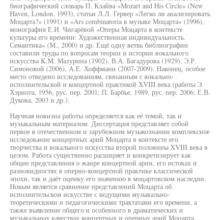
биографический словарь П. Клайва «Mozart and His Circle» (New
Haven, London, 1993), статьи Л.Л. Гервер «Легко ли анализировать
Моцарта?» (1991) и «Ars combinatoria в музыке Моцарта» (1996),
монография Е.И. Чигарёвой «Оперы Моцарта в контексте
культуры его времени: Художественная индивидуальность.
Семантика» (М., 2000) и др. Ещё одну ветвь библиографии
составили труды по вопросам теории и истории вокального
искусства K.M. Мазурина (1902), В.А. Багадурова (1929), Э.Р.
Симоновой (2006), А.Е. Хоффманн (2007-2009). Наконец, особое
место отведено исследованиям, связанным с вокально-
исполнительской и концертной практикой XVIII века (работы Э.
Хэриота, 1956, рус. пер. 2001; П. Барбье, 1989, рус. пер. 2006; Е.В.
Дукова, 2003 и др.).
Научная новизна работы определяется как её темой, так и
музыкальным материалом. Диссертация представляет собой
первое в отечественном и зарубежном музыкознании комплексное
исследование концертных арий Моцарта в контексте его
творчества и вокального искусства второй половины XVIII века в
целом. Работа существенно расширяет и конкретизирует как
общие представления о жанре концертной арии, его истоках и
разновидностях в оперно-концертной практике классической
эпохи, так и даёт оценку его значению в моцартовском наследии.
Новым является сравнение представлений Моцарта об
исполнительском искусстве с ведущими музыкально-
теоретическими и педагогическими трактатами его времени, а
также выявление общего и особенного в драматических и
музыкальных качествах концертных и оперных арий Моцарта.