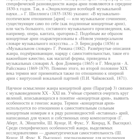
специфической разновидности жанра арии появляются в середине
1830-х годов. Так, в «Энциклопедии всеобщей музыкальной
науки...» Г. Шиллинга (1835-1838) указано: «В музыкально-
поэтическом отношении [ария] — или музыкальное сочинение,
существующее само по себе (как подлинные концертные арии),
или часть большого, составного музыкального произведения, как,
например, опера, кантата, оратория»2. Подобным же образом
концертные арии охарактеризованы в «Новом универсальном
словаре музыкального искусства...» Э. Бернсдорфа (1856) и
«Музыкальном словаре» Г. Римана (1882). Развёрнутые описания
жанра, подчёркивающие, наряду с самостоятельностью, такое его
важнейшее качество, как масштаб формы, приведены в
музыкальных словарях А. фон Доммера (1865) и Г. Менделя - А.
Райссмана (1869-1879). Помимо этого, во второй половине XIX
века термин мог применяться также по отношению к оперной
арии с виртуозной вокальной партией (П.И. Чайковский, 1871).
Научное осмысление жанра концертной арии (Параграф 3) связано
с музыковедением XX - XXI вв. Учёные стремятся очертить круг
явлений, вписывающихся в понятие «концертная ария», выявить
особенности и генезис жанра. Термин «концертная ария»
используется по отношению к самостоятельным сольным
концертным номерам и к ряду разновидностей «вставных» арий,
написанных для чужих и собственных опер композиторов (Г.
Аберт, А. Эйнштейн, Ш. Кунце, И. Фукс, У. Конрад, К. Высоцки).
Среди специфических особенностей жанра, выделяемых
исследователями — драматургическая самостоятельность (Ш.
Кунце, И. Фукс, К. Высоцки), предназначение для исполнения