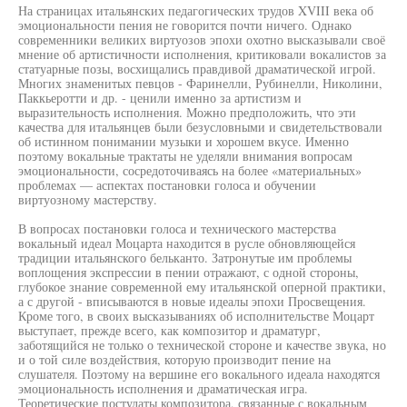
На страницах итальянских педагогических трудов XVIII века об
эмоциональности пения не говорится почти ничего. Однако
современники великих виртуозов эпохи охотно высказывали своё
мнение об артистичности исполнения, критиковали вокалистов за
статуарные позы, восхищались правдивой драматической игрой.
Многих знаменитых певцов - Фаринелли, Рубинелли, Николини,
Паккьеротти и др. - ценили именно за артистизм и
выразительность исполнения. Можно предположить, что эти
качества для итальянцев были безусловными и свидетельствовали
об истинном понимании музыки и хорошем вкусе. Именно
поэтому вокальные трактаты не уделяли внимания вопросам
эмоциональности, сосредоточиваясь на более «материальных»
проблемах — аспектах постановки голоса и обучении
виртуозному мастерству.
В вопросах постановки голоса и технического мастерства
вокальный идеал Моцарта находится в русле обновляющейся
традиции итальянского бельканто. Затронутые им проблемы
воплощения экспрессии в пении отражают, с одной стороны,
глубокое знание современной ему итальянской оперной практики,
а с другой - вписываются в новые идеалы эпохи Просвещения.
Кроме того, в своих высказываниях об исполнительстве Моцарт
выступает, прежде всего, как композитор и драматург,
заботящийся не только о технической стороне и качестве звука, но
и о той силе воздействия, которую производит пение на
слушателя. Поэтому на вершине его вокального идеала находятся
эмоциональность исполнения и драматическая игра.
Теоретические постулаты композитора, связанные с вокальным