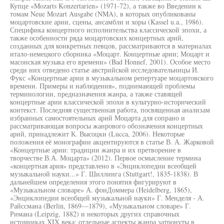
Купце «Mozarts Konzertarien» (1971-72), а также во Введении к
томам Neue Mozart Ausgabe (NMA), в которых опубликованы
моцартовские арии, сцены, ансамбли и хоры (Kassel u.a., 1986).
Специфика концертного исполнительства классической эпохи, а
также особенности ряда моцартовских концертных арий,
созданных для конкретных певцов, рассматриваются в материалах
итало-немецкого сборника «Моцарт. Концертные арии; Моцарт и
масонская музыка его времени» (Bad Honnef, 2001). Особое место
среди них отведено статье австрийской исследовательницы И.
Фукс «Концертные арии в музыкальном репертуаре моцартовского
времени. Примеры и наблюдения», поднимающей проблемы
терминологии, предназначения жанра, а также ставящей
концертные арии классической эпохи в культурно-исторический
контекст. Последняя существенная работа, посвященная анализам
избранных самостоятельных арий Моцарта для сопрано и
рассматривающая вопросы жанрового обозначения концертных
арий, принадлежит К. Высоцки (Lucca, 2006). Некоторые
положения её монографии акцентируются в статье В. А. Жарковой
«Концертные арии: традиции жанра и их претворение в
творчестве В.А. Моцарта» (2012). Первое осмысление термина
«концертная ария» представлено в «Энциклопедии всеобщей
музыкальной науки...» Г. Шиллинга (Stuttgart!, 1835-1838). В
дальнейшем определения этого понятия фигурируют в
«Музыкальном словаре» А. фонДоммера (Heidelberg, 1865),
«Энциклопедии всеобщей музыкальной науки» Г. Менделя - А.
Райссмана (Berlin, 1869—1879), «Музыкальном словаре» Г.
Римана (Leipzig, 1882) и некоторых других справочных
источниках XIX века; отдельные аспекты жанра затронуты в