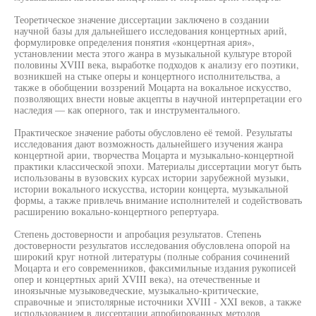
Теоретическое значение диссертации заключено в создании
научной базы для дальнейшего исследования концертных арий,
формулировке определения понятия «концертная ария»,
установлении места этого жанра в музыкальной культуре второй
половины XVIII века, выработке подходов к анализу его поэтики,
возникшей на стыке оперы и концертного исполнительства, а
также в обобщении воззрений Моцарта на вокальное искусство,
позволяющих внести новые акцепты в научной интерпретации его
наследия — как оперного, так и инструментального.
Практическое значение работы обусловлено её темой. Результаты
исследования дают возможность дальнейшего изучения жанра
концертной арии, творчества Моцарта и музыкально-концертной
практики классической эпохи. Материалы диссертации могут быть
использованы в вузовских курсах истории зарубежной музыки,
истории вокального искусства, истории концерта, музыкальной
формы, а также привлечь внимание исполнителей и содействовать
расширению вокально-концертного репертуара.
Степень достоверности и апробация результатов. Степень
достоверности результатов исследования обусловлена опорой на
широкий круг нотной литературы (полные собрания сочинений
Моцарта и его современников, факсимильные издания рукописей
опер и концертных арий XVIII века), на отечественные и
иноязычные музыковедческие, музыкально-критические,
справочные и эпистолярные источники XVIII - XXI веков, а также
использованием в диссертации апробированных методов