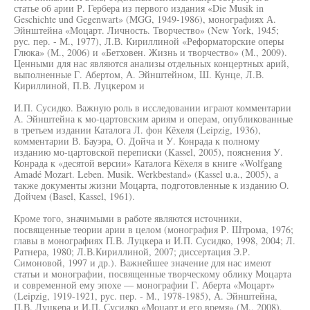
статье об арии Р. Гербера из первого издания «Die Musik in
Geschichte und Gegenwart» (MGG, 1949-1986), монографиях А.
Эйнштейна «Моцарт. Личность. Творчество» (New York, 1945;
рус. пер. - М., 1977), Л.В. Кириллиной «Реформаторские оперы
Глюка» (М., 2006) и «Бетховен. Жизнь и творчество» (М., 2009).
Ценными для нас являются анализы отдельных концертных арий,
выполненные Г. Абертом, А. Эйнштейном, Ш. Кунце, Л.В.
Кириллиной, П.В. Луцкером и
И.П. Сусидко. Важную роль в исследовании играют комментарии
А. Эйнштейна к мо-цартовским ариям и операм, опубликованные
в третьем издании Каталога Л. фон Кёхеля (Leipzig, 1936),
комментарии В. Бауэра, О. Дойча и У. Конрада к полному
изданию мо-цартовской переписки (Kassel, 2005), пояснения У.
Конрада к «десятой версии» Каталога Кёхеля в книге «Wolfgang
Amadé Mozart. Leben. Musik. Werkbestand» (Kassel u.a., 2005), а
также документы жизни Моцарта, подготовленные к изданию О.
Дойчем (Basel, Kassel, 1961).
Кроме того, значимыми в работе являются источники,
посвященные теории арии в целом (монография Р. Штрома, 1976;
главы в монографиях П.В. Луцкера и И.П. Сусидко, 1998, 2004; Л.
Ратнера, 1980; Л.В.Кириллиной, 2007; диссертация Э.Р.
Симоновой, 1997 и др.). Важнейшее значение для нас имеют
статьи и монографии, посвященные творческому облику Моцарта
и современной ему эпохе — монографии Г. Аберта «Моцарт»
(Leipzig, 1919-1921, рус. пер. - М., 1978-1985), А. Эйнштейна,
П.В. Луцкера и И.П. Сусидко «Моцарт и его время» (М., 2008),