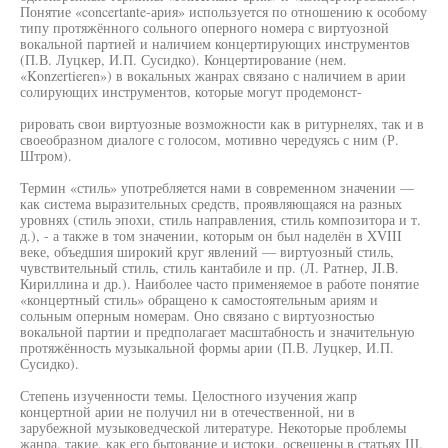
Понятие «concertante-ария» используется по отношению к особому
типу протяжённого сольного оперного номера с виртуозной
вокальной партией и наличием концертирующих инструментов
(П.В. Луцкер, И.П. Сусидко). Концертирование (нем.
«Konzertieren») в вокальных жанрах связано с наличием в арии
солирующих инструментов, которые могут продемонст-
рировать свои виртуозные возможности как в ритурнелях, так и в
своеобразном диалоге с голосом, мотивно чередуясь с ним (Р.
Штром).
Термин «стиль» употребляется нами в современном значении —
как система выразительных средств, проявляющаяся на разных
уровнях (стиль эпохи, стиль направления, стиль композитора и т.
д.), - а также в том значении, которым он был наделён в XVIII
веке, объедшия широкий круг явлений — виртуозный стиль,
чувствительный стиль, стиль кантабиле и пр. (Л. Ратнер, JI.B.
Кириллина и др.). Наиболее часто применяемое в работе понятие
«концертный стиль» обращено к самостоятельным ариям и
сольным оперным номерам. Оно связано с виртуозностью
вокальной партии и предполагает масштабность и значительную
протяжённость музыкальной формы арии (П.В. Луцкер, И.П.
Сусидко).
Степень изученности темы. Целостного изучения жапр
концертной арии не получил ни в отечественной, ни в
зарубежной музыковедческой литературе. Некоторые проблемы
жанра, такие, как его бытование и истоки, освещены в статьях Ш.