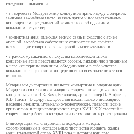
следующие положения:
• в творчестве Моцарта жанр концертной арии, наряду с оперной,
занимает важнейшее место, являясь ярким и последовательным
воплощением представлений композитора об идеальном
вокальном искусстве;
• концертная ария, имеющая тесную связь и сходство с арией
оперной, выработала собственные отличительные свойства,
позволяющие говорить о её жанровой самостоятельности;
• в рамках музыкального искусства классической эпохи
концертные арии представляются особым, гармонично вписанным
в него культурным явлением, объединившим в себе качества
вокального жанра арии и концертность во всех значениях этого
понятия.
Материалом диссертации являются концертные и оперные арии
Моцарта и его старших и младших современников (в частности,
концертные арии И.К. Баха, Бетховена, арии из опер П. Анфосси,
К.В. Глюка). В сферу исследования входят также эпистолярное
наследие Моцарта, музыкально-теоретические, педагогические,
критические и энциклопедические труды XVIH-XIX столетий и
современные работы, в которых эти источники интерпретированы.
В диссертации мы опираемся на подходы и методы,
сформированные в исследованиях творчества Моцарта, жанра
арии, итальянской оперы XVIII века и истории концерта,