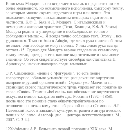
В письмах Моцарта часто встречается мысль о предпочтении им
более медленного, но осмысленного исполнения, быстрому темпу,
за которым можно скрыть недостатки игры или пения. Это
положение созвучно высказываниям немецких педагогов, в
частности, К.Ф.Э. Баха и Л. Моцарта. С итальянскими и
немецкими авторами трактатов (Този, Кванцем, К.Ф.Э. Бахом)
Моцарта роднит и утверждение о необходимости точного
соблюдения темпа: «...Я всегда точно соблюдаю такт. Этому... все
удивляются. Темп ги-bato в Adagio, где левая рука ничего об этом
не знает, они вообще не могут понять. У них левая рука всегда
отстает»15. Однако для Моцарта верное следование указанному
темпу имело, прежде всего, важное выразительное и смысловое
значение. Об этом свидетельствует своеобразная статистика Н.
Арнонкура, насчитывающего среди темповых
Э.Р. Симоновой, «пение с "фигурами", то есть пение
колоратурное, обильно уснащённое, расцвеченное виртуозно
импровизируемой орнаментикой». Однако уже Манчини на
страницах своего педагогического труда упрощает это понятие до
слова «Canto». Термин «bel canto» как обозначение виртуозного
искусства певцов-кастратов ввёл Дж. Россини (1792—1868),
после чего это понятие стало общеупотребительным по
отношению к певческому стилю барочной оперы (Симонова Э.Р.
Певческий голос в западной культуре: от раннего литургического
пения к bel canto: Автореф. дис.... доктора искусствоведения. М.,
2007. С. 3-4.).
12Хоффманн А.Е. Бельканто первой половины XIX века. М.,