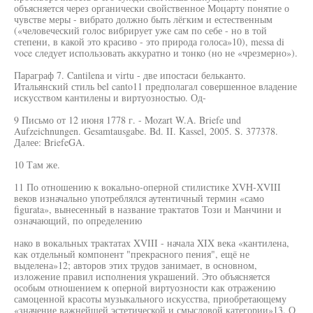
объясняется через органически свойственное Моцарту понятие о
чувстве меры - вибрато должно быть лёгким и естественным
(«человеческий голос вибрирует уже сам по себе - но в той
степени, в какой это красиво - это природа голоса»10), messa di
voce следует использовать аккуратно и тонко (но не «чрезмерно»).
Параграф 7. Cantilena и virtu - две ипостаси бельканто.
Итальянский стиль bel canto11 предполагал совершенное владение
искусством кантилены и виртуозностью. Од-
9 Письмо от 12 июня 1778 г. - Mozart W.A. Briefe und
Aufzeichnungen. Gesamtausgabe. Bd. II. Kassel, 2005. S. 377378.
Далее: BriefeGA.
10 Там же.
11 По отношению к вокально-оперной стилистике XVH-XVIII
веков изначально употреблялся аутентичный термин «само
figurata», вынесенный в название трактатов Този и Манчини и
означающий, по определению
нако в вокальных трактатах XVIII - начала XIX века «кантилена,
как отдельный компонент "прекрасного пения", ещё не
выделена»12; авторов этих трудов занимает, в основном,
изложение правил исполнения украшений. Это объясняется
особым отношением к оперной виртуозности как отражению
самоценной красоты музыкального искусства, приобретающему
«значение важнейшей эстетической и смысловой категории»13. О