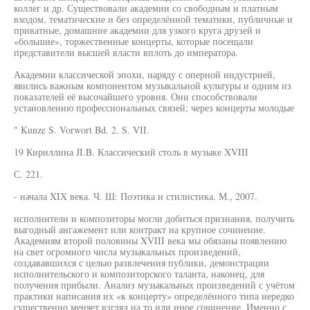
коллег и др. Существовали академии со свободным и платным
входом, тематические и без определённой тематики, публичные и
приватные, домашние академии для узкого круга друзей и
«большие», торжественные концерты, которые посещали
представители высшей власти вплоть до императора.
Академии классической эпохи, наряду с оперной индустрией,
явились важным компонентом музыкальной культуры и одним из
показателей её высочайшего уровня. Они способствовали
установлению профессиональных связей; через концерты молодые
" Kunze S. Vorwort Bd. 2. S. VII.
19 Кириллина JI.B. Классический столь в музыке XVIII
С. 221.
- начала XIX века. Ч. Ш: Поэтика и стилистика. М., 2007.
исполнители и композиторы могли добиться признания, получить
выгодный ангажемент или контракт на крупное сочинение.
Академиям второй половины XVIII века мы обязаны появлению
на свет огромного числа музыкальных произведений,
создававшихся с целью развлечения публики, демонстрации
исполнительского и композиторского таланта, наконец, для
получения прибыли. Анализ музыкальных произведений с учётом
практики написания их «к концерту» определённого типа нередко
существенно меняет взгляд на то или иное сочинение. Именно с