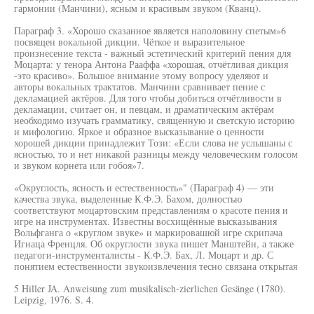
гармонии (Манчини), ясным и красивым звуком (Кванц).
Параграф 3. «Хорошо сказанное является наполовину спетым»6
посвящен вокальной дикции. Чёткое и выразительное
произнесение текста - важный эстетический критерий пения для
Моцарта: у тенора Антона Рааффа «хорошая, отчётливая дикция
-это красиво». Большое внимание этому вопросу уделяют и
авторы вокальных трактатов. Манчини сравнивает пение с
декламацией актёров. Для того чтобы добиться отчётливости в
декламации, считает он, и певцам, и драматическим актёрам
необходимо изучать грамматику, священную и светскую историю
и мифологию. Яркое и образное высказывание о ценности
хорошей дикции принадлежит Този: «Если слова не услышаны с
ясностью, то и нет никакой разницы между человеческим голосом
и звуком корнета или гобоя»7.
«Округлость, ясность и естественность»" (Параграф 4) — эти
качества звука, выделенные К.Ф.Э. Бахом, долностью
соответствуют моцартовским представлениям о красоте пения и
игре на инструментах. Известны восхищённые высказывания
Вольфганга о «круглом звуке» и маркировашюй игре скрипача
Игнаца Френцля. Об округлости звука пишет Манштейн, а также
педагоги-инструменталисты - К.Ф.Э. Бах, Л. Моцарт и др. С
понятием естественности звукоизвлечения тесно связана открытая
5 Hiller JA. Anweisung zum musikalisch-zierlichen Gesänge (1780).
Leipzig, 1976. S. 4.