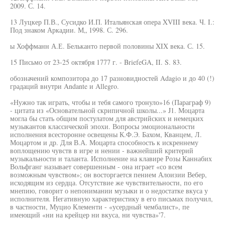
2009. С. 14.
13 Луцкер П.В., Сусидко И.П. Итальянская опера XVIII века. Ч. I.:
Под знаком Аркадии. М„ 1998. С. 296.
ы Хоффманн А.Е. Бельканто первой половины XIX века. С. 15.
15 Письмо от 23-25 октября 1777 г. - BriefeGA, II. S. 83.
обозначений композитора до 17 разновидностей Adagio и до 40 (!)
градаций внутри Andante и Allegro.
«Нужно так играть, чтобы и тебя самого тронуло»16 (Параграф 9)
- цитата из «Основательной скрипичной школы...» J1. Моцарта
могла бы стать общим постулатом для австрийских и немецких
музыкантов классической эпохи. Вопросы эмоциональности
исполнения всесторонне освещены К.Ф.Э. Бахом, Кванцем, Л.
Моцартом и др. Для В.А. Моцарта способность к искреннему
воплощению чувств в игре и нении - важнейший критерий
музыкальности и таланта. Исполнение на клавире Розы Каннабих
Вольфганг называет совершенным - она играет «со всем
возможным чувством»; он восторгается пением Алоизии Вебер,
исходящим из сердца. Отсутствие же чувствительности, по его
мнепию, говорит о непонимании музыки и о недостатке вкуса у
исполнителя. Негативную характеристику в его письмах получил,
в частности, Муцио Клементи - «усердный чембалист», пе
имеющий «ни на крейцер ни вкуса, ни чувства»'7.