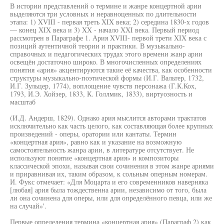
В истории представлений о термине и жанре концертной арии
выделяются три условных и неравноценных по длительности
этапа: 1) XVIII - первая треть XIX века; 2) середина 1830-х годов
— конец XIX века и 3) XX - начало XXI века. Первый период
рассмотрен в Параграфе 1. Ария XVIII- первой трети XIX века с
позиций аутентичной теории и практики. В музыкально-
справочных и педагогических трудах этого времени жанр арии
освещён достаточно широко. В многочисленных определениях
понятия «ария» акцентируются такие её качества, как особенности
структуры музыкально-поэтической формы (И.Г. Вальтер, 1732,
И.Г. Зульцер, 1774), воплощение чувств персонажа (Г.К.Кох,
1793, И.Э. Хойзер, 1833, К. Голлмик, 1833), виртуозность и
масштаб
(И.Д. Андерш, 1829). Однако ария мыслится авторами трактатов
исключительно как часть целого, как составляющая более крупных
произведений - оперы, оратории или кантаты. Термин
«концертная ария», равно как и указание на возможную
самостоятельность жанра арии, в литературе отсутствует. Не
используют понятие «концертная ария» и композиторы
классической эпохи, называя свои сочинения в этом жанре ариями
и приравнивая их, таким образом, к сольным оперным номерам.
И. Фукс отмечает: «Для Моцарта и его современников наверняка
[любая] ария была тождественна арии, независимо от того, была
ли она сочинена для оперы, или для определённого певца, или же
на случай»'.
Первые определения термина «концертная ария» (Параграф 2) как