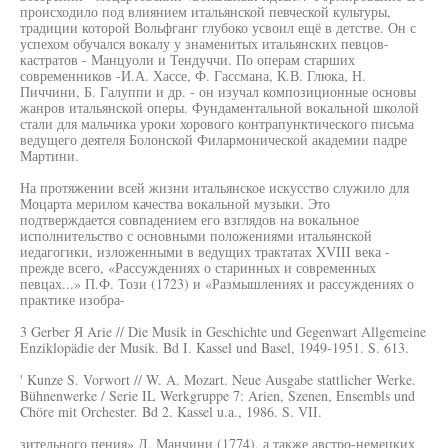
происходило под влиянием итальянской певческой культуры,
традиции которой Вольфганг глубоко усвоил ещё в детстве. Он с
успехом обучался вокалу у знаменитых итальянских певцов-
кастратов - Манцуоли и Тендуччи. По операм старших
современников -И.А. Хассе, Ф. Гассмана, К.В. Глюка, Н.
Пиччини, Б. Галуппи и др. - он изучал композиционные основы
жанров итальянской оперы. Фундаментальной вокальной школой
стали для мальчика уроки хорового контрапунктического письма
ведущего деятеля Болонской Филармонической академии падре
Мартини.
На протяжении всей жизни итальянское искусство служило для
Моцарта мерилом качества вокальной музыки. Это
подтверждается совпадением его взглядов на вокальное
исполнительство с основными положениями итальянской
иедагогики, изложенными в ведущих трактатах XVIII века -
прежде всего, «Рассуждениях о старинных и современных
певцах...» П.Ф. Този (1723) и «Размышлениях и рассуждениях о
практике изобра-
3 Gerber Я Arie // Die Musik in Geschichte und Gegenwart Allgemeine
Enziklopädie der Musik. Bd I. Kassel und Basel, 1949-1951. S. 613.
' Kunze S. Vorwort // W. A. Mozart. Neue Ausgabe stattlicher Werke.
Bühnenwerke / Serie IL Werkgruppe 7: Arien, Szenen, Ensembls und
Chöre mit Orchester. Bd 2. Kassel u.a., 1986. S. VII.
зительного пения» Д. Манчини (1774), а также австро-немецких