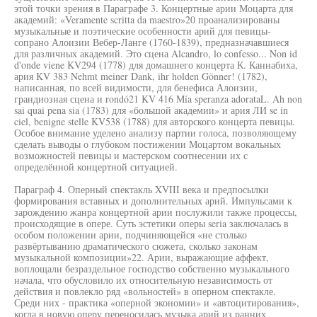
этой точки зрения в Параграфе 3. Концертные арии Моцарта для
академий: «Veramente scritta da maestro»20 проанализированы
музыкальные и поэтические особенности арий для певицы-
сопрано Алоизии Вебер-Ланге (1760-1839), предназначавшиеся
для различных академий. Это сцена Alcandro, lo confesso... Non id
d'onde viene KV294 (1778) для домашнего концерта К. Каннабиха,
ария KV 383 Nehmt meiner Dank, ihr holden Gönner! (1782),
написанная, по всей видимости, для бенефиса Алоизии,
грандиозная сцена и rondó21 KV 416 Mía speranza adorataL. Ah non
sai quai pena sia (1783) для «большой академии» и ария ЛИ se in
ciel, benigne stelle KV538 (1788) для авторского концерта певицы.
Особое внимание уделено анализу партии голоса, позволяющему
сделать выводы о глубоком постижении Моцартом вокальных
возможностей певицы и мастерском соотнесении их с
определённой концертной ситуацией.
Параграф 4. Оперный спектакль XVIII века и предпосылки
формирования вставных и дополнительных арий. Импульсами к
зарождению жанра концертной арии послужили также процессы,
происходящие в опере. Суть эстетики оперы seria заключалась в
особом положении арии, подчиняющейся «не столько
развёртыванию драматического сюжета, сколько законам
музыкальной композиции»22. Арии, выражающие аффект,
воплощали безраздельное господство собственно музыкального
начала, что обусловило их относительную независимость от
действия и повлекло ряд «вольностей» в оперном спектакле.
Среди них - практика «оперной экономии» и «автоцитирования»,
когда в новую оперу переносилась музыка арий из ранних