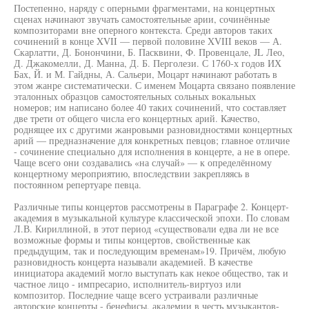
Постепенно, наряду с оперными фрагментами, на концертных
сценах начинают звучать самостоятельные арии, сочинённые
композиторами вне оперного контекста. Среди авторов таких
сочинений в конце XVII — первой половине XVIII веков — А.
Скарлатти, Д. Бонончини, Б. Пасквини, Ф. Провенцале, JL Лео,
Д. Джакомелли, Д. Манна, Д. Б. Перголези. С 1760-х годов ИХ
Бах, Й. и М. Гайдны, А. Сальери, Моцарт начинают работать в
этом жанре систематически. С именем Моцарта связано появление
эталонных образцов самостоятельных сольных вокальных
номеров; им написано более 40 таких сочинений, что составляет
две трети от общего числа его концертных арий. Качество,
роднящее их с другими жанровыми разновидностями концертных
арий — предназначение для конкретных певцов; главное отличие
- сочинение специально для исполнения в концерте, а не в опере.
Чаще всего они создавались «на случай» — к определённому
концертному мероприятию, впоследствии закрепляясь в
постоянном репертуаре певца.
Различные типы концертов рассмотрены в Параграфе 2. Концерт-
академия в музыкальной культуре классической эпохи. По словам
Л.В. Кириллиной, в этот период «существовали едва ли не все
возможные формы и типы концертов, свойственные как
предыдущим, так и последующим временам»19. Причём, любую
разновидность концерта называли академией. В качестве
инициатора академий могло выступать как некое общество, так и
частное лицо - импресарио, исполнитель-виртуоз или
композитор. Последние чаще всего устраивали различные
авторские концерты - бенефисы, академии в честь музыкантов-