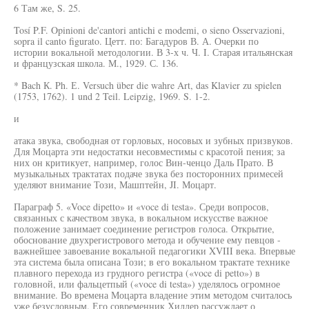
6 Там же, S. 25.
Tosí P.F. Opinioni de'cantori antichi e modemi, o sieno Osservazioni,
sopra il canto figurato. Цетт. по: Багадуров В. А. Очерки по
истории вокальной методологии. В 3-х ч. Ч. I. Старая итальянская
и французская школа. М., 1929. С. 136.
* Bach К. Ph. Е. Versuch über die wahre Art, das Klavier zu spielen
(1753, 1762). 1 und 2 Teil. Leipzig, 1969. S. 1-2.
и
атака звука, свободная от горловых, носовых и зубных призвуков.
Для Моцарта эти недостатки несовместимы с красотой пения; за
них он критикует, например, голос Вин-ченцо Даль Прато. В
музыкальных трактатах подаче звука без посторонних примесей
уделяют внимание Този, Машптейн, JI. Моцарт.
Параграф 5. «Voce dipetto» и «voce di testa». Среди вопросов,
связанных с качеством звука, в вокальном искусстве важное
положение занимает соединение регистров голоса. Открытие,
обоснование двухрегистрового метода и обучение ему певцов -
важнейшее завоевание вокальной педагогики XVIII века. Впервые
эта система была описана Този; в его вокальном трактате технике
плавного перехода из грудного регистра («voce di petto») в
головной, или фальцетпый («voce di testa») уделялось огромное
внимание. Во времена Моцарта владение этим методом считалось
уже безусловным. Его современник Хиллер рассуждает о