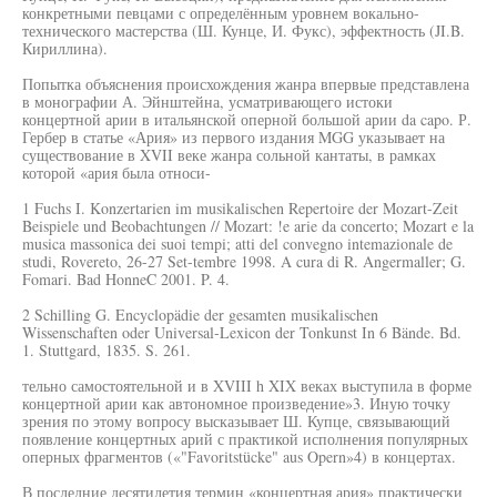
конкретными певцами с определённым уровнем вокально-
технического мастерства (Ш. Кунце, И. Фукс), эффектность (JI.B.
Кириллина).
Попытка объяснения происхождения жанра впервые представлена
в монографии А. Эйнштейна, усматривающего истоки
концертной арии в итальянской оперной большой арии da capo. Р.
Гербер в статье «Ария» из первого издания MGG указывает на
существование в XVII веке жанра сольной кантаты, в рамках
которой «ария была относи-
1 Fuchs I. Konzertarien im musikalischen Repertoire der Mozart-Zeit
Beispiele und Beobachtungen // Mozart: !e arie da concerto; Mozart e la
musica massonica dei suoi tempi; atti del convegno intemazionale de
studi, Rovereto, 26-27 Set-tembre 1998. A cura di R. Angermaller; G.
Fomari. Bad HonneC 2001. P. 4.
2 Schilling G. Encyclopädie der gesamten musikalischen
Wissenschaften oder Universal-Lexicon der Tonkunst In 6 Bände. Bd.
1. Stuttgard, 1835. S. 261.
тельно самостоятельной и в XVIII h XIX веках выступила в форме
концертной арии как автономное произведение»3. Иную точку
зрения по этому вопросу высказывает Ш. Купце, связывающий
появление концертных арий с практикой исполнения популярных
оперных фрагментов («"Favoritstücke" aus Opern»4) в концертах.
В последние десятилетия термин «концертная ария» практически