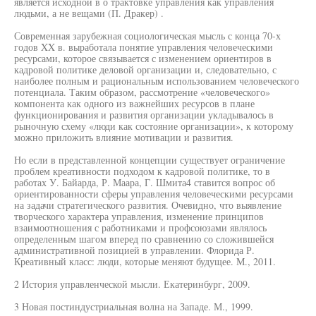
является исходной в о трактовке управления как управления
людьми, а не вещами (П. Дракер) .
Современная зарубежная социологическая мысль с конца 70-х
годов XX в. выработала понятие управления человеческими
ресурсами, которое связывается с изменением ориентиров в
кадровой политике деловой организации и, следовательно, с
наиболее полным и рациональным использованием человеческого
потенциала. Таким образом, рассмотрение «человеческого»
компонента как одного из важнейших ресурсов в плане
функционирования и развития организации укладывалось в
рыночную схему «люди как состояние организации», к которому
можно приложить влияние мотивации и развития.
Но если в представленной концепции существует ограничение
проблем креативности подходом к кадровой политике, то в
работах У. Байарда, Р. Маара, Г. Шмита4 ставится вопрос об
ориентированности сферы управления человеческими ресурсами
на задачи стратегического развития. Очевидно, что выявление
творческого характера управления, изменение принципов
взаимоотношения с работниками и профсоюзами являлось
определенным шагом вперед по сравнению со сложившейся
административной позицией в управлении. Флорида Р.
Креативный класс: люди, которые меняют будущее. М., 2011.
2 История управленческой мысли. Екатеринбург, 2009.
3 Новая постиндустриальная волна на Западе. М., 1999.