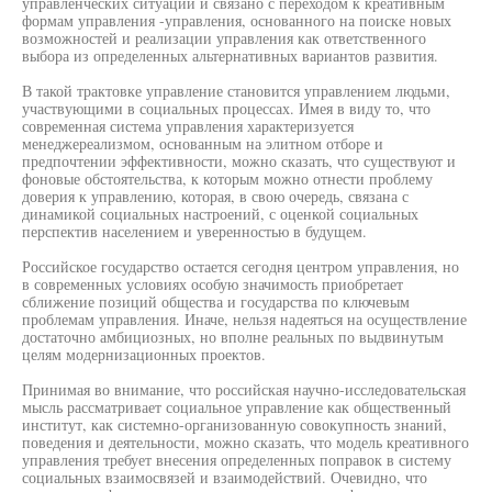
управленческих ситуаций и связано с переходом к креативным
формам управления -управления, основанного на поиске новых
возможностей и реализации управления как ответственного
выбора из определенных альтернативных вариантов развития.
В такой трактовке управление становится управлением людьми,
участвующими в социальных процессах. Имея в виду то, что
современная система управления характеризуется
менеджереализмом, основанным на элитном отборе и
предпочтении эффективности, можно сказать, что существуют и
фоновые обстоятельства, к которым можно отнести проблему
доверия к управлению, которая, в свою очередь, связана с
динамикой социальных настроений, с оценкой социальных
перспектив населением и уверенностью в будущем.
Российское государство остается сегодня центром управления, но
в современных условиях особую значимость приобретает
сближение позиций общества и государства по ключевым
проблемам управления. Иначе, нельзя надеяться на осуществление
достаточно амбициозных, но вполне реальных по выдвинутым
целям модернизационных проектов.
Принимая во внимание, что российская научно-исследовательская
мысль рассматривает социальное управление как общественный
институт, как системно-организованную совокупность знаний,
поведения и деятельности, можно сказать, что модель креативного
управления требует внесения определенных поправок в систему
социальных взаимосвязей и взаимодействий. Очевидно, что