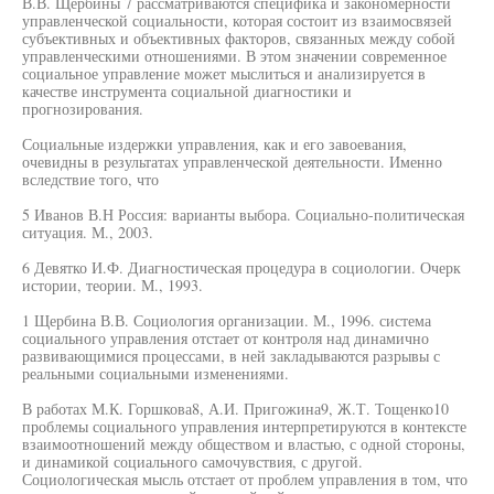
В.В. Щербины 7 рассматриваются специфика и закономерности
управленческой социальности, которая состоит из взаимосвязей
субъективных и объективных факторов, связанных между собой
управленческими отношениями. В этом значении современное
социальное управление может мыслиться и анализируется в
качестве инструмента социальной диагностики и
прогнозирования.
Социальные издержки управления, как и его завоевания,
очевидны в результатах управленческой деятельности. Именно
вследствие того, что
5 Иванов В.Н Россия: варианты выбора. Социально-политическая
ситуация. М., 2003.
6 Девятко И.Ф. Диагностическая процедура в социологии. Очерк
истории, теории. М., 1993.
1 Щербина В.В. Социология организации. М., 1996. система
социального управления отстает от контроля над динамично
развивающимися процессами, в ней закладываются разрывы с
реальными социальными изменениями.
В работах М.К. Горшкова8, А.И. Пригожина9, Ж.Т. Тощенко10
проблемы социального управления интерпретируются в контексте
взаимоотношений между обществом и властью, с одной стороны,
и динамикой социального самочувствия, с другой.
Социологическая мысль отстает от проблем управления в том, что