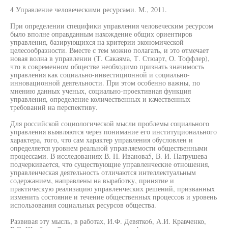
4 Управление человеческими ресурсами. М., 2011.
При определении специфики управления человеческим ресурсом
было вполне оправданным нахождение общих ориентиров
управления, базирующихся на критерии экономической
целесообразности. Вместе с тем можно полагать, и это отмечает
новая волна в управлении (Т. Сакаяма, Т. Стюарт, О. Тоффлер),
что в современном обществе необходимо признать значимость
управления как социально-инвестиционной и социально-
инновационной деятельности. При этом особенно важны, по
мнению данных ученых, социально-проективная функция
управления, определение количественных и качественных
требований на перспективу.
Для российской социологической мысли проблемы социального
управления выявляются через понимание его институционального
характера, того, что сам характер управления обусловлен и
определяется уровнем реальной управляемости общественными
процессами. В исследованиях В. Н. Иванова5, В. И. Патрушева
подчеркивается, что существующие управленческие отношения,
управленческая деятельность отличаются интеллектуальным
содержанием, направлены на выработку, принятие и
практическую реализацию управленческих решений, призванных
изменить состояние и течение общественных процессов и уровень
использования социальных ресурсов общества.
Развивая эту мысль, в работах, И.Ф. Девятко6, А.И. Кравченко,