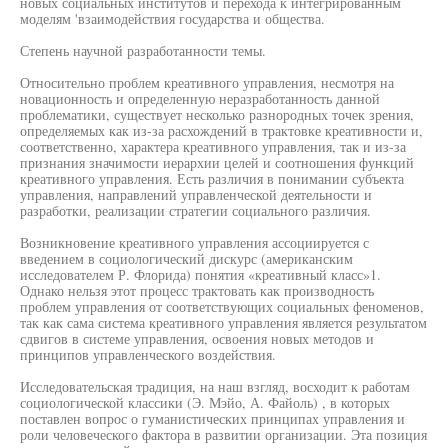
новых социальных институтов и перехода к интегрированным
моделям 'взаимодействия государства и общества.
Степень научной разработанности темы.
Относительно проблем креативного управления, несмотря на
новационность и определенную неразработанность данной
проблематики, существует несколько разнородных точек зрения,
определяемых как из-за расхождений в трактовке креативности и,
соответственно, характера креативного управления, так и из-за
признания значимости иерархии целей и соотношения функций
креативного управления. Есть различия в понимании субъекта
управления, направлений управленческой деятельности и
разработки, реализации стратегии социального различия.
Возникновение креативного управления ассоциируется с
введением в социологический дискурс (американским
исследователем Р. Флорида) понятия «креативный класс»1.
Однако нельзя этот процесс трактовать как производность
проблем управления от соответствующих социальных феноменов,
так как сама система креативного управления является результатом
сдвигов в системе управления, освоения новых методов и
принципов управленческого воздействия.
Исследовательская традиция, на наш взгляд, восходит к работам
социологической классики (Э. Мэйо, А. Файоль) , в которых
поставлен вопрос о гуманистических принципах управления и
роли человеческого фактора в развитии организации. Эта позиция