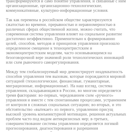
трансформируются и само понятие управления, и связанные с ним
организационные, организационно-технологические,
коммуникативные, культурно-информационные условия.
Так как перемены в российском обществе характеризуются
сжатостью во времени, прерывностью и неравномерностью в
различных сферах общественной жизни, можно считать, что
современная система управления влияет на социальное развитие
достаточно неэффективно. Применительно к формированию
целей, способов, методов и принципов управления произошло
определенное смещение к техноцентристским и
экономоцентристским моделям, часто основывающимся на
безоговорочной вере значимой роли технологических инноваций
или схем рыночного саморегулирования.
Между тем глобализируемый мир демонстрирует неадекватность
способов управления тем вызовам, которые порождаются мировой
ситуацией (технологические, финансовые, гуманитарные,
миграционные, информационные). На наш взгляд, система
управления, складывающаяся в России, во многом определяется
тремя факторами: во-первых, чередованием схем «ручного»
управления и вместе с тем спонтанными процессами, устранением
от контроля в сложных социальных ситуациях; во-вторых, и это
обстоятельство «вытекает» из первого, управлению присущ
высокий уровень конъюнктурной мотивации, решения актуальных
проблем часто под видом антикризисных мер; в-третьих,
совершенствование системы управления определяется логикой
прогнозирования, диагностирования и разрешения