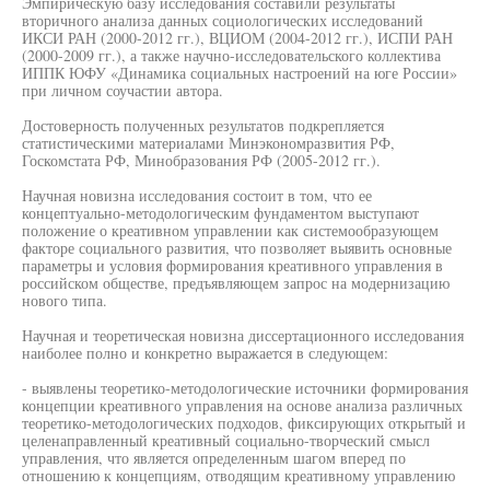
Эмпирическую базу исследования составили результаты
вторичного анализа данных социологических исследований
ИКСИ РАН (2000-2012 гг.), ВЦИОМ (2004-2012 гг.), ИСПИ РАН
(2000-2009 гг.), а также научно-исследовательского коллектива
ИППК ЮФУ «Динамика социальных настроений на юге России»
при личном соучастии автора.
Достоверность полученных результатов подкрепляется
статистическими материалами Минэкономразвития РФ,
Госкомстата РФ, Минобразования РФ (2005-2012 гг.).
Научная новизна исследования состоит в том, что ее
концептуально-методологическим фундаментом выступают
положение о креативном управлении как системообразующем
факторе социального развития, что позволяет выявить основные
параметры и условия формирования креативного управления в
российском обществе, предъявляющем запрос на модернизацию
нового типа.
Научная и теоретическая новизна диссертационного исследования
наиболее полно и конкретно выражается в следующем:
- выявлены теоретико-методологические источники формирования
концепции креативного управления на основе анализа различных
теоретико-методологических подходов, фиксирующих открытый и
целенаправленный креативный социально-творческий смысл
управления, что является определенным шагом вперед по
отношению к концепциям, отводящим креативному управлению