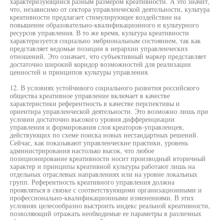
характеризующийся разным размером креативности. А это значит,
что, независимо от сектора управленческой деятельности, культура
креативности предлагает стимулирующее воздействие на
повышение образовательно-квалификационного и культурного
ресурсов управления. В то же время, культура креативности
характеризуется социально эмбриональным состоянием, так как
представляет ведомые позиции в иерархии управленческих
отношений. Это означает, что субъективный маркер представляет
достаточно широкий коридор возможностей для реализации
ценностей и принципов культуры управления.
12. В условиях устойчивого социального развития российского
общества креативное управление включает в качестве
характеристики референтность в качестве перспективы и
ориентира управленческой деятельности. Это возможно лишь при
условии достаточно высокого уровня дифференциации
управления и формирования слоя креаторов-управленцев,
действующих по схеме поиска новых нестандартных решений.
Сейчас, как показывают управленческие практики, уровень
администрирования настолько высок, что любое
позиционирование креативности носит производный вторичный
характер и принципы креативной культуры работают лишь на
отдельных отраслевых направлениях или на уровне локальных
групп. Референтность креативного управления должна
проявляться в связке с соответствующими организационными и
профессионально-квалификационными изменениями. В этих
условиях целесообразно выстроить индекс реальной креативности,
позволяющий отражать необходимые ее параметры в различных