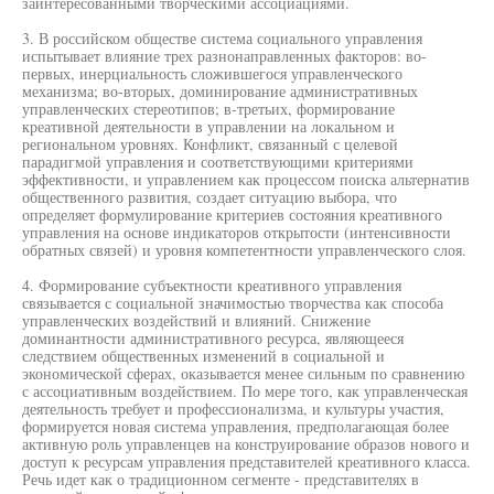
заинтересованными творческими ассоциациями.
3. В российском обществе система социального управления
испытывает влияние трех разнонаправленных факторов: во-
первых, инерциальность сложившегося управленческого
механизма; во-вторых, доминирование административных
управленческих стереотипов; в-третьих, формирование
креативной деятельности в управлении на локальном и
региональном уровнях. Конфликт, связанный с целевой
парадигмой управления и соответствующими критериями
эффективности, и управлением как процессом поиска альтернатив
общественного развития, создает ситуацию выбора, что
определяет формулирование критериев состояния креативного
управления на основе индикаторов открытости (интенсивности
обратных связей) и уровня компетентности управленческого слоя.
4. Формирование субъектности креативного управления
связывается с социальной значимостью творчества как способа
управленческих воздействий и влияний. Снижение
доминантности административного ресурса, являющееся
следствием общественных изменений в социальной и
экономической сферах, оказывается менее сильным по сравнению
с ассоциативным воздействием. По мере того, как управленческая
деятельность требует и профессионализма, и культуры участия,
формируется новая система управления, предполагающая более
активную роль управленцев на конструирование образов нового и
доступ к ресурсам управления представителей креативного класса.
Речь идет как о традиционном сегменте - представителях в