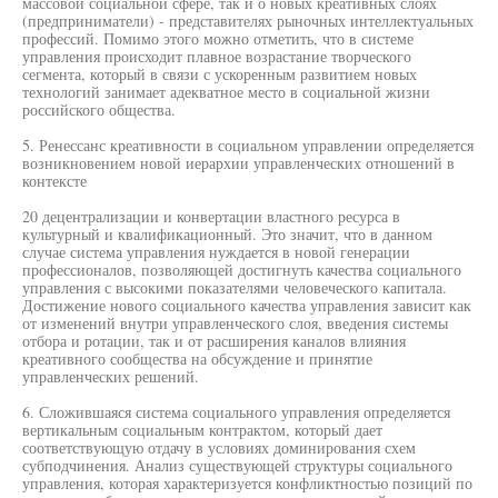
массовой социальной сфере, так и о новых креативных слоях
(предприниматели) - представителях рыночных интеллектуальных
профессий. Помимо этого можно отметить, что в системе
управления происходит плавное возрастание творческого
сегмента, который в связи с ускоренным развитием новых
технологий занимает адекватное место в социальной жизни
российского общества.
5. Ренессанс креативности в социальном управлении определяется
возникновением новой иерархии управленческих отношений в
контексте
20 децентрализации и конвертации властного ресурса в
культурный и квалификационный. Это значит, что в данном
случае система управления нуждается в новой генерации
профессионалов, позволяющей достигнуть качества социального
управления с высокими показателями человеческого капитала.
Достижение нового социального качества управления зависит как
от изменений внутри управленческого слоя, введения системы
отбора и ротации, так и от расширения каналов влияния
креативного сообщества на обсуждение и принятие
управленческих решений.
6. Сложившаяся система социального управления определяется
вертикальным социальным контрактом, который дает
соответствующую отдачу в условиях доминирования схем
субподчинения. Анализ существующей структуры социального
управления, которая характеризуется конфликтностью позиций по