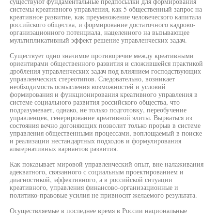
существуют фундаментальные предпосылки для формирования
системы креативного управления, как 5 общественный запрос на
креативное развитие, как преумножение человеческого капитала
российского общества, и формирование достаточного кадрово-
организационного потенциала, нацеленного на вызывающее
мультипликативный эффект решение управленческих задач.
Существует одно значимое противоречие между креативными
ориентирами общественного развития и сложившейся практикой
дробления управленческих задач под влиянием господствующих
управленческих стереотипов. Следовательно, возникает
необходимость осмысления возможностей и условий
формирования и функционирования креативного управления в
системе социального развития российского общества, что
подразумевает, однако, не только подготовку, переобучение
управленцев, генерирование креативной элиты. Вырваться из
состояния вечно догоняющих позволит только прорыв в системе
управления общественными процессами, воплощаемый в поиске
и реализации нестандартных подходов и формулирования
альтернативных вариантов развития.
Как показывает мировой управленческий опыт, вне налаживания
адекватного, связанного с социальным проектированием и
диагностикой, эффективного, а в российской ситуации
креативного, управления финансово-организационные и
политико-правовые усилия не привносят желаемого результата.
Осуществляемые в последнее время в России национальные