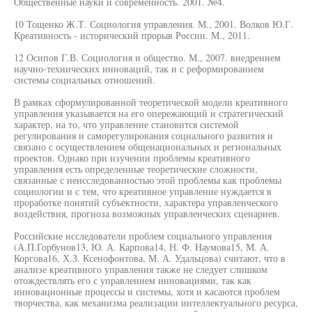
Общественные науки и современность. 2001. №4.
10 Тощенко Ж.Т. Социология управления. М., 2001. Волков Ю.Г.
Креативность - исторический прорыв России. М., 2011.
12 Осипов Г.В. Социология и общество. М., 2007. внедрением
научно-технических инноваций, так и с реформированием
системы социальных отношений.
В рамках сформулированной теоретической модели креативного
управления указывается на его опережающий и стратегический
характер, на то, что управление становится системой
регулирования и саморегулирования социального развития и
связано с осуществлением общенациональных и региональных
проектов. Однако при изучении проблемы креативного
управления есть определенные теоретические сложности,
связанные с неисследованностью этой проблемы как проблемы
социологии и с тем, что креативное управление нуждается в
проработке понятий субъектности, характера управленческого
воздействия, прогноза возможных управленческих сценариев.
Российские исследователи проблем социального управления
(А.П.Горбунов13, Ю. А. Карпова14, Н. Ф. Наумова15, М. А.
Коргова16, Х.З. Ксенофонтова, М. А. Удальцова) считают, что в
анализе креативного управления также не следует слишком
отождествлять его с управлением инновациями, так как
инновационные процессы и системы, хотя и касаются проблем
творчества, как механизма реализации интеллектуального ресурса,