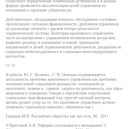
существует определенный понятийный релятивизм и в разных
формах проявляется абсолютизация целей управления по
отношению к проблеме субъектности.
Действительно, обсуждаемые вопросы, обсуждаемое состояние
презентируют ситуацию фракционности, дробления управления
на различные сегменты с риском потери целостности
управленческой системы. Категория креативного управления,
часто ассоциируемая с управлением человеческими ресурсами,
выявляет разницу в понимании условий, принципов,
направлений и целей управленческой деятельности, раскрытии ее
социально-мобилизадионного и социально-консолидирующего
контекстов.
11 12
В работах Ю. Г. Волкова , Г. В. Осипова подчеркивается
актуальность проблемы креативного управления как проблемы
познания новой социальной реальности, основанной на
интеллекте, знании и, главное, запросе на креативность, как образ
мышления и поведения. Говоря о перспективе подстановки
социальных трансформаций под строгий научный контроль,
авторы делают упор на то, что креативное управление должно
опережать социальную практику, связанную как с
Горшков М К. Российское общество как оно есть. М., 2011.
9 Пригожий А.И. Реформы спотыкаются о менеджмент //