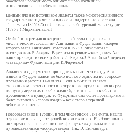
обосновал необходимость внимательного изучения и
использования европейского опыта.
Ценным для нас источником является также монография видного
государственного деятеля и одного из лидеров второго этапа
Танзимата (18561876 гг.), автора первой турецкой конституции
(1876 г.) Мидхата-паши.1
Особый интерес для освещения нашей темы представляли
«политические завещания» Али-паши и Фуада-паши, лидеров
второго этапа Танзимата, которые в 1973 г. опубликовал
исследователь Е.Акарлы. В русском переводе «завещание» Али-
паши приводит в своих работах И.Фадеева.3 Английский перевод
«завещания» Фуада-паши дан И.Фарлеем.4
Анализ этих документов приводит к мысли, что между Али-
пашой и Фуадом-пашой не было полного единства по вопросам
проведения реформ Танзимата. Если Али-паша являлся
сторонником постепенного и осторожного продвижения вперед
по пути умеренных преобразований, в том числе и в области
просвещения и культуры, то Фуад-паша был более прозападным и
более склонен к «европеизации» всех сторон турецкой
действительности.
Преобразования в Турции, в том числе эпохи Танзимата, нашли
отражение и в западноевропейских источниках. Наиболее полно
они представлены в сочинениях французских дипломатов и
путешественников -исследователей. Так, Э. Энгельгардт,