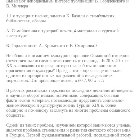
Вызывают неподдельный интерес публикации В. Гордлевского и
В. Миллера
1 1 о турецких песнях, заметки К. Базили о стамбульских
библиотеках, обзоры
A. Самойловича о турецкой печати,4 материалы о турецкой
литературе
B. Гордлевского, А. Крымского и В. Смирнова.5
Не обошли вниманием культурное прошлое Османской империи
отечественные исследователи советского периода. В 20-х-40-х гг.
XX в. появляются первые интересные работы по вопросам
просвещения и культуры/' Правда, эти вопросы еще не стали
одними из приоритетных направлений в исследованиях
тюркологов. Это произошло позже, в 60-.\-90-х гг.7
В работах российских тюркологов последних десятилетий введены
в научный оборот немало источников, содержащих богатый
фактический материал, позволяющий представить социально-
экономическую и культурную жизнь Турции XIX в. более
обширно и по-новому взглянуть на многие проблемы османского
общества.
Одной из таких проблем, изучением которой занимаются ученые,
является проблема становления и развития светского образования
в Турции. Первой фундаментальной работой, посвященной этому