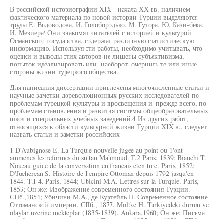
В российской историографии XIX - начала XX вв. наличием
фактического материала по новой истории Турции выделяются
труды Е. Водоводова, И. Голобородько, М. Гутора, Ю. Кази-бека,
И. Мезиера/ Они знакомят читателей с историей и культурой
Османского государства, содержат различную статистическую
информацию. Используя эти работы, необходимо учитывать, что
оценки и выводы этих авторов не лишены субъективизма,
попыток идеализировать или, наоборот, очернить те или иные
стороны жизни турецкого общества.
Для написания диссертации привлечены многочисленные статьи и
научные заметки дореволюционных русских исследователей по
проблемам турецкой культуры и просвещения и, прежде всего, по
проблемам становления и развития системы общеобразовательных
школ и специальных учебных заведений.4 Из других работ,
относящихся к области культурной жизни Турции XIX в., следует
назвать статьи и заметки российских
1 D'Aubignose Е. La Turquie nouvelle jugee au point ou 1'ont
ammenes les reformes du sultan Mahmoud. T.2 Paris, 1839; Bianchi T.
Noueau guide de la conversation en francais eten turc. Paris, 1852;
D'Jucherean S. Histoirc de I'empire Ottoman depuis 1792 jusqu'en
1844. T.I-4. Paris, 1844; Ubicini M.A. Lettres sur la Turquie. Paris,
1853; Он же: Изображение современного состояния Турции.
СПб.,1854; Убичини М.А., де Куртейль П. Современное состояние
Оттоманской империи. СПб., 1877. Moltke Н. Turkiyedeki durum ve
olaylar uzerine mekteplar (1835-1839). Ankara,1960; Он же: Письма