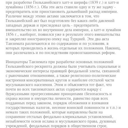
при разработке Гюльханейского хатт-и шерифа (1839 г.) и хатт-и
хумайюна (1856 г.). Оба эти акта ставили одну и ту же задачу -
предотвратить или приостановить дальнейший распад империи.
Различие между этими актами заключается в том, что
Гюльханейский акт был подготовлен без каких-либо давлений
западных держав и преследовал цель - предотвратить
вмешательство их во внутренние дела империи, а хатт-и хумайюн
1856 г., наоборот, появился уже в результате этого вмешательства
и закреплял иностранную опеку над Турцией. Эти два акта
Танзимата различаются и по содержанию и по условиям, в
которых проводились в жизнь отдельные их положения. Наконец,
они различались и по последствиям провозглашенных реформ.
Инициаторы Танзимата при разработке основных положений
Гюльханейского рескрипта должны были учитывать социальные и
экономические интересы правящей феодальной элиты, связанной
с рыночными отношениями, а также религиозно-политические
настроения консервативных кругов и наиболее отсталой части
мусульманского населения. Этим и объясняется тот факт, что
почти во всех танзиматских актах содержится наряду с
буржуазными прогрессивными принципами (безопасность и
охрана жизни и имущества личности, равенство прав всех
подданных перед законом, порядок обложения и взимания
государственных налогов, несение воинской повинности и т.п.) и
немало таких положений, которые направлены были на
сохранение отсталых феодально-клерикальных установлений,
незыблемости основ ислама и мусульманского права, духовных
учреждений, феодальных порядков в общественном строе,