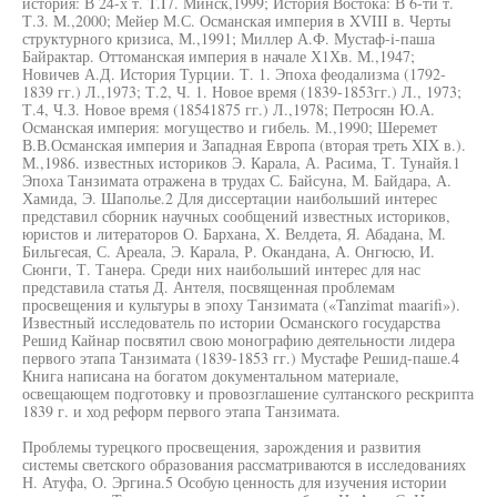
история: В 24-х т. T.I7. Минск,1999; История Востока: В 6-ти т.
Т.З. М.,2000; Мейер М.С. Османская империя в XVIII в. Черты
структурного кризиса, М.,1991; Миллер А.Ф. Мустаф-i-паша
Байрактар. Оттоманская империя в начале Х1Хв. М.,1947;
Новичев А.Д. История Турции. Т. 1. Эпоха феодализма (1792-
1839 гг.) Л.,1973; Т.2, Ч. 1. Новое время (1839-1853гг.) Л., 1973;
Т.4, Ч.З. Новое время (18541875 гг.) Л.,1978; Петросян Ю.А.
Османская империя: могущество и гибель. М.,1990; Шеремет
В.В.Османская империя и Западная Европа (вторая треть XIX в.).
М.,1986. известных историков Э. Карала, А. Расима, Т. Тунайя.1
Эпоха Танзимата отражена в трудах С. Байсуна, М. Байдара, А.
Хамида, Э. Шаполье.2 Для диссертации наибольший интерес
представил сборник научных сообщений известных историков,
юристов и литераторов О. Бархана, X. Велдета, Я. Абадана, М.
Бильгесая, С. Ареала, Э. Карала, Р. Окандана, А. Онгюсю, И.
Сюнги, Т. Танера. Среди них наибольший интерес для нас
представила статья Д. Антеля, посвященная проблемам
просвещения и культуры в эпоху Танзимата («Tanzimat maarifi»).
Известный исследователь по истории Османского государства
Решид Кайнар посвятил свою монографию деятельности лидера
первого этапа Танзимата (1839-1853 гг.) Мустафе Решид-паше.4
Книга написана на богатом документальном материале,
освещающем подготовку и провозглашение султанского рескрипта
1839 г. и ход реформ первого этапа Танзимата.
Проблемы турецкого просвещения, зарождения и развития
системы светского образования рассматриваются в исследованиях
Н. Атуфа, О. Эргина.5 Особую ценность для изучения истории