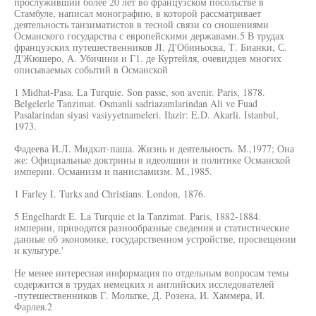
прослуживший более 20 лет во французском посольстве в
Стамбуле, написал монографию, в которой рассматривает
деятельность танзиматистов в тесной связи со сношениями
Османского государства с европейскими державами.5 В трудах
французских путешественников JI. Д'Обиньоска, Т. Бианки, С.
Д'Жюшеро, А. Убичини и Г1. де Куртейля, очевидцев многих
описываемых событий в Османской
1 Midhat-Pasa. La Turquie. Son passe, son avenir. Paris, 1878.
Belgelerle Tanzimat. Osmanli sadriazamlarindan Ali ve Fuad
Pasalarindan siyasi vasiyyetnameleri. Ilazir: E.D. Akarli. Istanbul,
1973.
Фадеева И.Л. Мидхат-паша. Жизнь и деятельность. М.,1977; Она
же: Официальные доктрины в идеолшии и политике Османской
империи. Османизм и панисламизм. М.,1985.
1 Farley I. Turks and Christians. London, 1876.
5 Engelhardt E. La Turquie et la Tanzimat. Paris, 1882-1884.
империи, приводятся разнообразные сведения и статистические
данные об экономике, государственном устройстве, просвещении
и культуре.'
Не менее интересная информация по отдельным вопросам темы
содержится в трудах немецких и английских исследователей
-путешественников Г. Мольтке, Д. Розена, И. Хаммера, И.
Фарлея.2