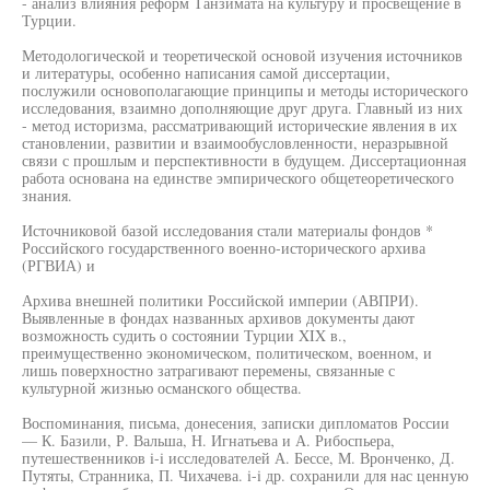
- анализ влияния реформ Танзимата на культуру и просвещение в
Турции.
Методологической и теоретической основой изучения источников
и литературы, особенно написания самой диссертации,
послужили основополагающие принципы и методы исторического
исследования, взаимно дополняющие друг друга. Главный из них
- метод историзма, рассматривающий исторические явления в их
становлении, развитии и взаимообусловленности, неразрывной
связи с прошлым и перспективности в будущем. Диссертационная
работа основана на единстве эмпирического общетеоретического
знания.
Источниковой базой исследования стали материалы фондов *
Российского государственного военно-исторического архива
(РГВИА) и
Архива внешней политики Российской империи (АВПРИ).
Выявленные в фондах названных архивов документы дают
возможность судить о состоянии Турции XIX в.,
преимущественно экономическом, политическом, военном, и
лишь поверхностно затрагивают перемены, связанные с
культурной жизнью османского общества.
Воспоминания, письма, донесения, записки дипломатов России
— К. Базили, Р. Вальша, Н. Игнатьева и А. Рибоспьера,
путешественников i-i исследователей А. Бессе, М. Вронченко, Д.
Путяты, Странника, П. Чихачева. i-i др. сохранили для нас ценную