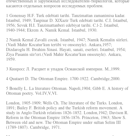
отечественных и зарубежных исследователей-тюркологов, которые
касаются отдельных вопросов исследуемых проблем.
1 Gonensay H.F. Turk edebiati tarihi. Tanzimattan zamanimisa kadar.
Istanbul, 1949; Tanpinar D. XlXazir Turk edebiati tarihi. C.I. Istanbul,
1956; Sevuk H.I. Tanzimattanberi edebiyat tarihi. C.l-2. Istanbul,
1940-1944; Ekrem A. Namik Kemal. Istanbul, 1930.
2 Namik Kemal Zavalli cocuk. Istanbul, 1947; Namik Kemalin siirleri.
(Vasfi Mahir Kocatur'kun tertibi ve onsozuyle). Ankara,1957;
Dizdaroglu H. Ibrahim Sinasi. Hayati, sanati, eserleri. Istanbul, 1954;
Ziya Pasanin siir!eri.(Vasfi Mahir Kocatur'kun onsozuyle). Ankara,
1959.
3 Кинросс Л. Расцвет и упадок Османской империи. М.,1999.
4 Quataert D. The Ottoman Empire. 1700-1922. Cambridge,2000.
5 Bonelly L. La literature Ottoman. Napoli,1904; Gibb E. A history of
Ottoman poetry. Vol.IV,V,VI.
London, 1905-1909; Wells Ch. The literature of the Turks. London,
1891; Bailey F. British policy and the Turkish reform movement. A
study in Anglo-Turkish relations 1826-1852. London,1942; Davison R.
Reform in the Ottoman Empire 1856-1876. Princeton, 1963; Show S.
Between old and new. The Ottoman Empire under sultan Selim III
(1789-1807). Cambridge, 1971.