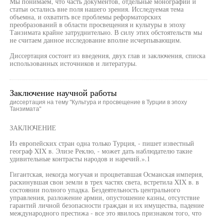
Мы понимаем, что часть документов, отдельные монографии и
статьи остались вне поля нашего зрения. Исследуемая тема
объемна, и охватить все проблемы реформаторских
преобразований в области просвещения и культуры в эпоху
Танзимата крайне затруднительно. В силу этих обстоятельств мы
не считаем данное исследование вполне исчерпывающим.
Диссертация состоит из введения, двух глав и заключения, списка
использованных источников и литературы.
Заключение научной работы
диссертация на тему "Культура и просвещение в Турции в эпоху
Танзимата"
ЗАКЛЮЧЕНИЕ
Из европейских стран одна только Турция, - пишет известный
географ XIX в. Элизе Реклю, - может дать наблюдателю такие
удивительные контрасты народов и наречий.».1
Гигантская, некогда могучая и процветавшая Османская империя,
раскинувшая свои земли в трех частях света, встретила XIX в. в
состоянии полного упадка. Бездеятельность центрального
управления, разложение армии, опустошение казны, отсутствие
гарантий личной безопасности граждан и их имущества, падение
международного престижа - все это явилось признаком того, что