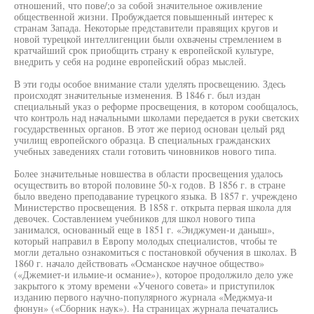
отношений, что пове/;о за собой значительное оживление
общественной жизни. Пробуждается повышенный интерес к
странам Запада. Некоторые представители правящих кругов и
новой турецкой интеллигенции были охвачены стремлением в
кратчайший срок приобщить страну к европейской культуре,
внедрить у себя на родине европейский образ мыслей.
В эти годы особое внимание стали уделять просвещению. Здесь
происходят значительные изменения. В 1846 г. был издан
специальный указ о реформе просвещения, в котором сообщалось,
что контроль над начальными школами передается в руки светских
государственных органов. В этот же период основан целый ряд
училищ европейского образца. В специальных гражданских
учебных заведениях стали готовить чиновников нового типа.
Более значительные новшества в области просвещения удалось
осуществить во второй половине 50-х годов. В 1856 г. в стране
было введено преподавание турецкого языка. В 1857 г. учреждено
Министерство просвещения. В 1858 г. открыта первая школа для
девочек. Составлением учебников для школ нового типа
занимался, основанный еще в 1851 г. «Энджумен-и даныш»,
который направил в Европу молодых специалистов, чтобы те
могли детально ознакомиться с постановкой обучения в школах. В
1860 г. начало действовать «Османское научное общество»
(«Джемиет-и ильмие-и османие»), которое продолжило дело уже
закрытого к этому времени «Ученого совета» и приступилок
изданию первого научно-популярного журнала «Меджмуа-и
фюнун» («Сборник наук»). На страницах журнала печатались