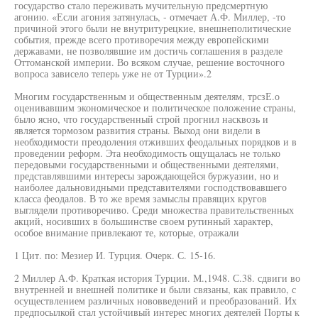
государство стало переживать мучительную предсмертную
агонию. «Если агония затянулась, - отмечает А.Ф. Миллер, -то
причиной этого были не внутритурецкие, внешнеполитические
события, прежде всего противоречия между европейскими
державами, не позволявшие им достичь соглашения в разделе
Оттоманской империи. Во всяком случае, решение восточного
вопроса зависело теперь уже не от Турции».2
Многим государственным и общественным деятелям, трсзЕ.о
оценивавшим экономическое и политическое положение страны,
было ясно, что государственный строй прогнил насквозь и
является тормозом развития страны. Выход они видели в
необходимости преодоления отживших феодальных порядков и в
проведении реформ. Эта необходимость ощущалась не только
передовыми государственными и общественными деятелями,
представлявшими интересы зарождающейся буржуазии, но и
наиболее дальновидными представителями господствовавшего
класса феодалов. В то же время замыслы правящих кругов
выглядели противоречиво. Среди множества правительственных
акций, носивших в большинстве своем рутинный характер,
особое внимание привлекают те, которые, отражали
1 Цит. по: Мезиер И. Турция. Очерк. С. 15-16.
2 Миллер А.Ф. Краткая история Турции. М.,1948. С.38. сдвиги во
внутренней и внешней политике и были связаны, как правило, с
осуществлением различных нововведений и преобразований. Их
предпосылкой стал устойчивый интерес многих деятелей Порты к