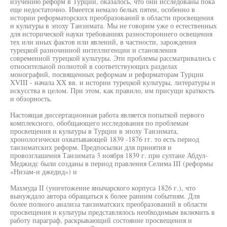
изучению реформ в Турции, оказалось, что они исследованы пока
еще недостаточно. Имеется немало белых пятен, особенно в
истории реформаторских преобразований в области просвещения
и культуры в эпоху Танзимата. Мы не говорим уже о естественных
для исторической науки требованиях разностороннего освещения
тех или иных фактов или явлений, в частности, зарождения
турецкой разночинной интеллигенции и становления
современной турецкой культуры. Эти проблемы рассматривались с
относительной полнотой в соответствующих разделах
монографий, посвященных реформам и реформаторам Турции
XVIII - начала XX вв. и истории турецкой культуры, литературы и
искусства в целом. При этом, как правило, им присущи краткость
и обзорность.
Настоящая диссертационная работа является попыткой первого
комплексного, обобщающего исследования по проблемам
просвещения и культуры в Турции в эпоху Танзимата,
хронологически охватывающей 1839 -1876 гг. то есть период
танзиматских реформ. Предпосылки для принятия и
провозглашения Танзимата 3 ноября 1839 г. при султане Абдул-
Меджидс были созданы в период правления Селима III (реформы
«Низам-и джедид») и
Махмуда II (уничтожение янычарского корпуса 1826 г.), что
вынуждало автора обращаться к более ранним событиям. Для
более полного анализа танзиматских преобразований в области
просвещения и культуры представлялось необходимым включить в
работу параграф, раскрывающий состояние просвещения и