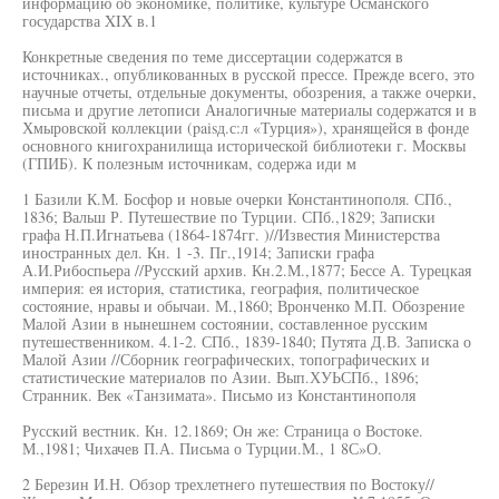
информацию об экономике, политике, культуре Османского
государства XIX в.1
Конкретные сведения по теме диссертации содержатся в
источниках., опубликованных в русской прессе. Прежде всего, это
научные отчеты, отдельные документы, обозрения, а также очерки,
письма и другие летописи Аналогичные материалы содержатся и в
Хмыровской коллекции (paisд.с:л «Турция»), хранящейся в фонде
основного книгохранилища исторической библиотеки г. Москвы
(ГПИБ). К полезным источникам, содержа иди м
1 Базили К.М. Босфор и новые очерки Константинополя. СПб.,
1836; Вальш Р. Путешествие по Турции. СПб.,1829; Записки
графа Н.П.Игнатьева (1864-1874гг. )//Известия Министерства
иностранных дел. Кн. 1 -3. Пг.,1914; Записки графа
А.И.Рибоспьера //Русский архив. Кн.2.М.,1877; Бессе А. Турецкая
империя: ея история, статистика, география, политическое
состояние, нравы и обычаи. М.,1860; Вронченко М.П. Обозрение
Малой Азии в нынешнем состоянии, составленное русским
путешественником. 4.1-2. СПб., 1839-1840; Путята Д.В. Записка о
Малой Азии //Сборник географических, топографических и
статистические материалов по Азии. Вып.ХУЬСПб., 1896;
Странник. Век «Танзимата». Письмо из Константинополя
Русский вестник. Кн. 12.1869; Он же: Страница о Востоке.
М.,1981; Чихачев П.А. Письма о Турции.М., 1 8С»О.
2 Березин И.Н. Обзор трехлетнего путешествия по Востоку//