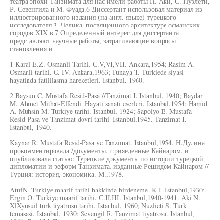
театра эпохи Танзимата для нас имели работы Н. Аки, С. Нузлети,
Р. Севенгила и М. Фуада.6 Диссертант использовал материал из
иллюстрированного издания (на англ. языке) турецкого
исследователя 3. Челика, посвященного архитектуре османских
городов XIX в.7 Определенный интерес для диссертанта
представляют научные работы, затрагивающие вопросы
становления и
1 Karal E.Z. Osmanli Tarihi. С.V,VI,VII. Ankara,1954; Rasim A.
Osmanli tarihi. С. IV. Ankara,1963; Tunaya T. Turkiede siyasi
hayatinda fatililasma hareketleri. Istanbul, 1960.
2 Baysun C. Mustafa Resid-Pasa //Tanzimat I. Istanbul, 1940; Baydar
M. Ahmet Mithat-Effendi. Hayati sanati eserleri. Istanbul,1954; Hamid
A. Muhsin M. Turkiye tarihi. Istanbul, 1924; Sapolyo E. Mustafa
Resid-Pasa ve Tanzimat dovri tarihi. Istanbul,1945. Tanzimat I.
Istanbul, 1940.
Kaynar R. Mustafa Resid-Pasa ve Tanzimat. Istanbul,1954. Н.Дулина
прокомментировала /документы, г:рияеденные Кайнаром, и
опубликовала статью: Турецкие документы по истории турецкой
дипломатии и реформ Танзимата, изданные Решидом Кайнаром //
Турция: история, экономика. М.,1978.
AtufN. Turkiye maarif tarihi hakkinda birdeneme. K.I. Istanbul,1930;
Ergin O. Turkiye maarif tarihi. С.II.III. Istanbul,1940-1941. Aki N.
XlXyusuil turk tiyatrosu tarihi. Istanbul, 1960; Nuzlieti S. Turk
temasasi. Istanbul, 1930; Sevengil R. Tanzimat tiyatrosu. Istanbul,