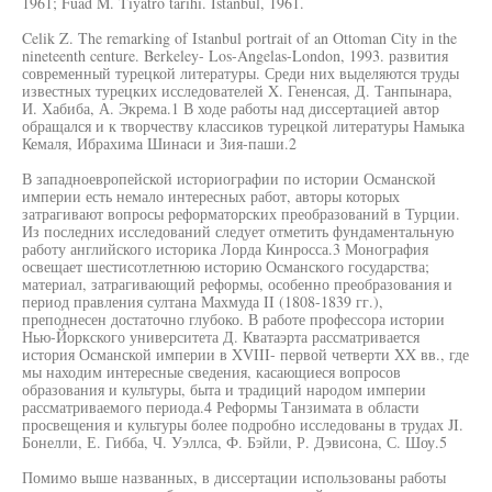
1961; Fuad M. Tiyatro tarihi. Istanbul, 1961.
Celik Z. The remarking of Istanbul portrait of an Ottoman City in the
nineteenth centure. Berkeley- Los-Angelas-London, 1993. развития
современный турецкой литературы. Среди них выделяются труды
известных турецких исследователей X. Гененсая, Д. Танпынара,
И. Хабиба, А. Экрема.1 В ходе работы над диссертацией автор
обращался и к творчеству классиков турецкой литературы Намыка
Кемаля, Ибрахима Шинаси и Зия-паши.2
В западноевропейской историографии по истории Османской
империи есть немало интересных работ, авторы которых
затрагивают вопросы реформаторских преобразований в Турции.
Из последних исследований следует отметить фундаментальную
работу английского историка Лорда Кинросса.3 Монография
освещает шестисотлетнюю историю Османского государства;
материал, затрагивающий реформы, особенно преобразования и
период правления султана Махмуда II (1808-1839 гг.),
преподнесен достаточно глубоко. В работе профессора истории
Нью-Йоркского университета Д. Кватаэрта рассматривается
история Османской империи в XVIII- первой четверти XX вв., где
мы находим интересные сведения, касающиеся вопросов
образования и культуры, быта и традиций народом империи
рассматриваемого периода.4 Реформы Танзимата в области
просвещения и культуры более подробно исследованы в трудах JI.
Бонелли, Е. Гибба, Ч. Уэллса, Ф. Бэйли, Р. Дэвисона, С. Шоу.5
Помимо выше названных, в диссертации использованы работы