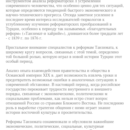
инструментом анализа реформаторски л устремлений
современного человечества, что особенно ценно для тех ситуаций,
которые определяются тенденцией быстрого экономического и
научно-технического прогресса. Отсюда заметное усиление в
последнее время интереса исследователей-тюркологов к
углубленному изучению реформаторских преобразований в
Турции, особенно к периоду так называемых «благодетельных
реформ» («Танзимат-и хайрийе»), длившегося более тридцати лет
- с 1839 г. по 1876 г.
Пристальное внимание специалистов к реформам Танзимата, к
широкому кругу вопросов, связанных с этой темой, определено
той большой ролью, которую играл в новой истории Турции этот
особый период.
Анализ опыта взаимодействия правительства и общества в
Османской империи XIX в. дает возможность извлечь уроки и
предотвратить возможные ошибки в аналогичных ситуациях в
современной обстановке. В настоящий период, когда российское
государство переживает трудности внутреннего и внешнего
порядка, связанные с экономическими, политическими м
социальными проблемами, как нельзя остро стоит вопрос
отношений России со странами Ближнего Востока. Не последнюю
роль в выработке стратегии общения с ними играет знание
истории восточной культуры и просветительства.
Реформы Танзимата ознаменовали и обусловили важнейшие
экономические, политические, социальные, культурные