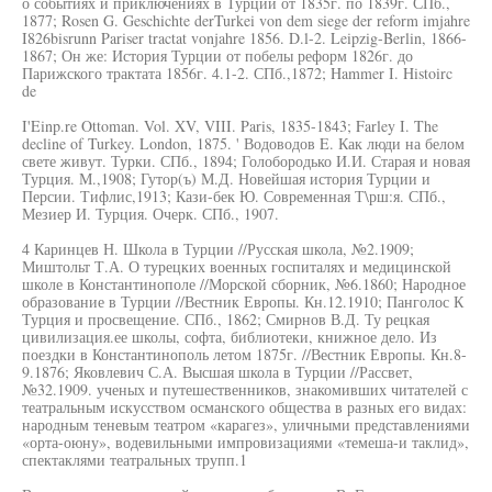
о событиях и приключениях в Турции от 1835г. по 1839г. СПб.,
1877; Rosen G. Geschichte derTurkei von dem siege der reform imjahre
I826bisrunn Pariser tractat vonjahre 1856. D.l-2. Leipzig-Berlin, 1866-
1867; Он же: История Турции от побелы реформ 1826г. до
Парижского трактата 1856г. 4.1-2. СПб.,1872; Hammer I. Histoirc
de
I'Einp.re Ottoman. Vol. XV, VIII. Paris, 1835-1843; Farley I. The
decline of Turkey. London, 1875. ' Водоводов E. Как люди на белом
свете живут. Турки. СПб., 1894; Голобородько И.И. Старая и новая
Турция. М.,1908; Гутор(ъ) М.Д. Новейшая история Турции и
Персии. Тифлис,1913; Кази-бек Ю. Современная Т\рш:я. СПб.,
Мезиер И. Турция. Очерк. СПб., 1907.
4 Каринцев Н. Школа в Турции //Русская школа, №2.1909;
Миштольт Т.А. О турецких военных госпиталях и медицинской
школе в Константинополе //Морской сборник, №6.1860; Народное
образование в Турции //Вестник Европы. Кн.12.1910; Панголос К
Турция и просвещение. СПб., 1862; Смирнов В.Д. Ту рецкая
цивилизация.ее школы, софта, библиотеки, книжное дело. Из
поездки в Константинополь летом 1875г. //Вестник Европы. Кн.8-
9.1876; Яковлевич С.А. Высшая школа в Турции //Рассвет,
№32.1909. ученых и путешественников, знакомивших читателей с
театральным искусством османского общества в разных его видах:
народным теневым театром «карагез», уличными представлениями
«орта-оюну», водевильными импровизациями «темеша-и таклид»,
спектаклями театральных трупп.1