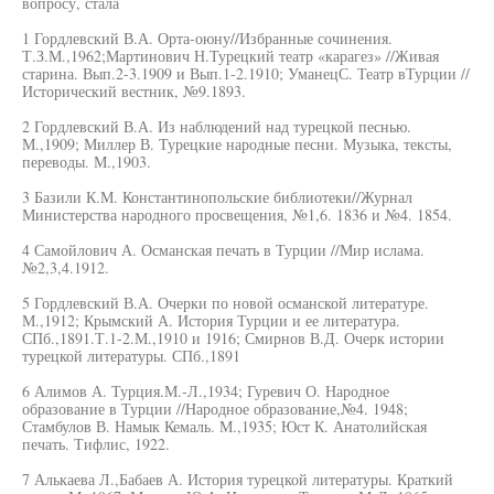
вопросу, стала
1 Гордлевский В.А. Орта-оюну//Избранные сочинения.
Т.З.М.,1962;Мартинович Н.Турецкий театр «карагез» //Живая
старина. Вып.2-3.1909 и Вып.1-2.1910; УманецС. Театр вТурции //
Исторический вестник, №9.1893.
2 Гордлевский В.А. Из наблюдений над турецкой песнью.
М.,1909; Миллер В. Турецкие народные песни. Музыка, тексты,
переводы. М.,1903.
3 Базили К.М. Константинопольские библиотеки//Журнал
Министерства народного просвещения, №1,6. 1836 и №4. 1854.
4 Самойлович А. Османская печать в Турции //Мир ислама.
№2,3,4.1912.
5 Гордлевский В.А. Очерки по новой османской литературе.
М.,1912; Крымский А. История Турции и ее литература.
СПб.,1891.Т.1-2.М.,1910 и 1916; Смирнов В.Д. Очерк истории
турецкой литературы. СПб.,1891
6 Алимов А. Турция.М.-Л.,1934; Гуревич О. Народное
образование в Турции //Народное образование,№4. 1948;
Стамбулов В. Намык Кемаль. М.,1935; Юст К. Анатолийская
печать. Тифлис, 1922.
7 Алькаева Л.,Бабаев А. История турецкой литературы. Краткий