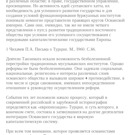
в различных областях: в праве, государственном управлении,
просвещении. Но активность идей султанского хатта, их
необходимость для успешного развития государства и для
создания условий функционирования буржуазных институтов
понимали немногие представители правящих кругов Османской
империи. Сами они, очевидно, так же не имели четкого
представления о пуп;х развития традиционного восточного
общества при условии его успешного сосуществования с
передовыми капиталистическими государствами Европы.
1 Чихачев П.А. Письма о Турции. М., I960. С.86.
Деятели Танзимата искали возможность безболезненной
перестройки традиционных мусульманских институтов. Однако
реформы не были безболезненными. Они задевали социальные,
национальные, религиознь-е интересы различных слоев
османского общества и вызывали широкое ♦ противодействие, в
том числе и среди сановников, имевших непосредственное
отношение к руководству осуществлением реформ.
События тех лет положили начало процессу, который в
современней российской и зарубежной историографии
определяется как «европеизации» Турции, и суть которого, в
конечном счете, состояла в затянувшиеся на долгие десятилетия
интеграции Османского государства в мировую
капиталистическую систему.
При всем том внимании, которое проявляется османистами