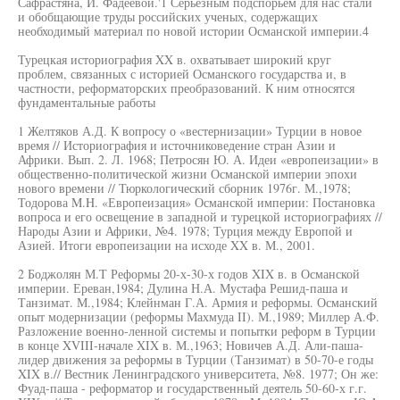
Сафрастяна, И. Фадеевой.'1 Серьезным подспорьем для нас стали
и обобщающие труды российских ученых, содержащих
необходимый материал по новой истории Османской империи.4
Турецкая историография XX в. охватывает широкий круг
проблем, связанных с историей Османского государства и, в
частности, реформаторских преобразований. К ним относятся
фундаментальные работы
1 Желтяков А.Д. К вопросу о «вестернизации» Турции в новое
время // Историография и источниковедение стран Азии и
Африки. Вып. 2. Л. 1968; Петросян Ю. А. Идеи «европеизации» в
общественно-политической жизни Османской империи эпохи
нового времени // Тюркологический сборник 1976г. М.,1978;
Тодорова M.H. «Европеизация» Османской империи: Постановка
вопроса и его освещение в западной и турецкой историографиях //
Народы Азии и Африки, №4. 1978; Турция между Европой и
Азией. Итоги европеизации на исходе XX в. М., 2001.
2 Боджолян М.Т Реформы 20-х-30-х годов XIX в. в Османской
империи. Ереван,1984; Дулина Н.А. Мустафа Решид-паша и
Танзимат. М.,1984; Клейнман Г.А. Армия и реформы. Османский
опыт модернизации (реформы Махмуда II). М.,1989; Миллер А.Ф.
Разложение военно-ленной системы и попытки реформ в Турции
в конце XVIII-начале XIX в. М.,1963; Новичев А.Д. Али-паша-
лидер движения за реформы в Турции (Танзимат) в 50-70-е годы
XIX в.// Вестник Ленинградского университета, №8. 1977; Он же:
Фуад-паша - реформатор и государственный деятель 50-60-х г.г.