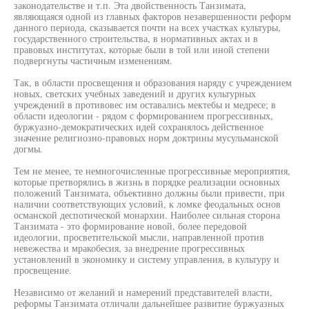
законодательстве и т.п. Эта двойственность Танзимата,
являющаяся одной из главных факторов незавершенности реформ
данного периода, сказывается почти на всех участках культуры,
государственного строительства, в нормативных актах и в
правовых институтах, которые были в той или иной степени
подвергнуты частичным изменениям.
Так, в области просвещения и образования наряду с учреждением
новых, светских учебных заведений и других культурных
учреждений в противовес им оставались мектебы и медресе; в
области идеологии - рядом с формированием прогрессивных,
буржуазно-демократических идей сохранялось действенное
значение религиозно-правовых норм доктрины мусульманской
догмы.
Тем не менее, те немногочисленные прогрессивные мероприятия,
которые претворялись в жизнь в порядке реализации основных
положений Танзимата, объективно должны были привести, при
наличии соответствующих условий, к ломке феодальных основ
османской деспотической монархии. Наиболее сильная сторона
Танзимата - это формирование новой, более передовой
идеологии, просветительской мысли, направленной против
невежества и мракобесия, за внедрение прогрессивных
установлений в экономику и систему управления, в культуру и
просвещение.
Независимо от желаний и намерений представителей власти,
реформы Танзимата отличали дальнейшее развитие буржуазных