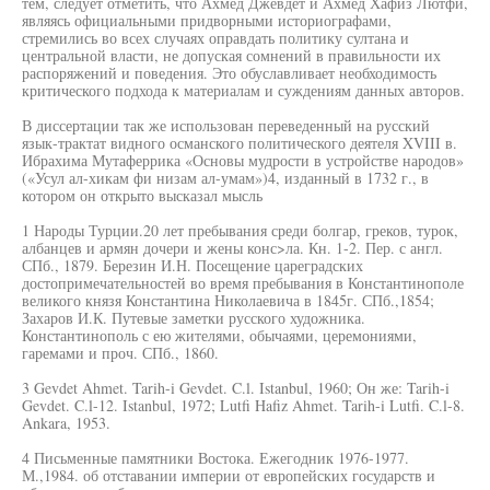
тем, следует отметить, что Ахмед Джевдет и Ахмед Хафиз Лютфи,
являясь официальными придворными историографами,
стремились во всех случаях оправдать политику султана и
центральной власти, не допуская сомнений в правильности их
распоряжений и поведения. Это обуславливает необходимость
критического подхода к материалам и суждениям данных авторов.
В диссертации так же использован переведенный на русский
язык-трактат видного османского политического деятеля XVIII в.
Ибрахима Мутаферрика «Основы мудрости в устройстве народов»
(«Усул ал-хикам фи низам ал-умам»)4, изданный в 1732 г., в
котором он открыто высказал мысль
1 Народы Турции.20 лет пребывания среди болгар, греков, турок,
албанцев и армян дочери и жены конс>ла. Кн. 1-2. Пер. с англ.
СПб., 1879. Березин И.Н. Посещение цареградских
достопримечательностей во время пребывания в Константинополе
великого князя Константина Николаевича в 1845г. СПб.,1854;
Захаров И.К. Путевые заметки русского художника.
Константинополь с ею жителями, обычаями, церемониями,
гаремами и проч. СПб., 1860.
3 Gevdet Ahmet. Tarih-i Gevdet. C.l. Istanbul, 1960; Он же: Tarih-i
Gevdet. C.l-12. Istanbul, 1972; Lutfi Hafiz Ahmet. Tarih-i Lutfi. C.l-8.
Ankara, 1953.
4 Письменные памятники Востока. Ежегодник 1976-1977.
М.,1984. об отставании империи от европейских государств и