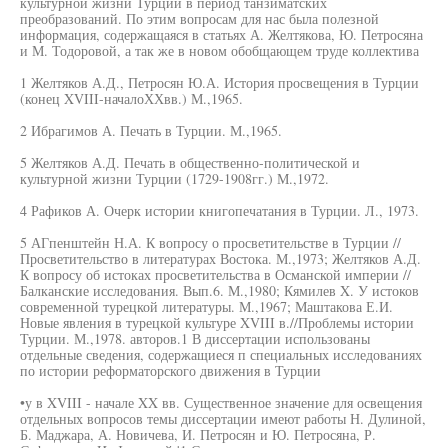
культурной жизни Турции в период танзиматских
преобразований. По этим вопросам для нас была полезной
информация, содержащаяся в статьях А. Желтякова, Ю. Петросяна
и М. Тодоровой, а так же в новом обобщающем труде коллектива
1 Желтяков А.Д., Петросян Ю.А. История просвещения в Турции
(конец XVIII-началоХХвв.) М.,1965.
2 Ибрагимов А. Печать в Турции. М.,1965.
5 Желтяков А.Д. Печать в общественно-политической и
культурной жизни Турции (1729-1908гг.) М.,1972.
4 Рафиков А. Очерк истории книгопечатания в Турции. Л., 1973.
5 АГпенштейн Н.А. К вопросу о просветительстве в Турции //
Просветительство в литературах Востока. М.,1973; Желтяков А.Д.
К вопросу об истоках просветительства в Османской империи //
Балканские исследования. Вып.6. М.,1980; Кямилев X. У истоков
современной турецкой литературы. М.,1967; Маштакова Е.И.
Новые явления в турецкой культуре XVIII в.//Проблемы истории
Турции. М.,1978. авторов.1 В диссертации использованы
отдельные сведения, содержащиеся п специальных исследованиях
по истории реформаторского движения в Турции
•у в XVIII - начале XX вв. Существенное значение для освещения
отдельных вопросов темы диссертации имеют работы Н. Дулиной,
Б. Маджара, А. Новичева, И. Петросян и Ю. Петросяна, Р.