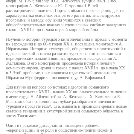
очерк. М.,1967; Миллер Ю.А. Искусство Турции. М-Л.,1965.
монография А. Желтякова и Ю. Петросяна.1 В ней
рассматривается политика Порты в области просвещения, дается
характеристика основных этапов его развития, анализируются
программы и методы обучения учащихся в светских
общеобразовательных школах и специальных учебных заведениях
с конца XVIII в. до начала первой мировой войны.
Изучению истории турецкого книгопечатания и прессы с момента
их зарождения и до 60-х годов XX в. посвящена монография А.
Ибрагимова. Историко-культурный, общественно-политический и
идеологический аспекты развития турецкого книгопечатания и
периодических изданий явились предметом исследования А.
Желтякова. В его монографии прослежена история печати у
османских евреев, армян и греков с начала XVIII в. до начала XX
в.3 Этой проблеме, но с анализом издательской деятельности
Ибрахима Мутаферрика, посвящен труд А. Рафикова.4
Для изучения вопроса об истоках идеологии османского
просветительства XVIII - начала XX вв. самостоятельное значение
имеют труды Н. Айзенштейна, А. Желтякова, X. Кямилева и Е.
Маштако ой.л позволивших глубже разобраться в идеологии
турецкого просветитель^, ш а, выявить и проанализировать новые
светские тенденции в культурной жизни османского общества в
эпоху Танзимата.
Один из разделов диссертации посвящен проблеме
«европеизации» и ее роли в общественно-политической и