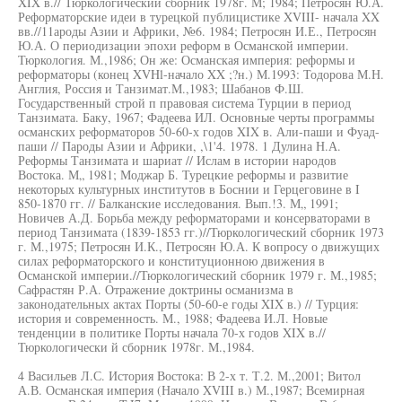
XIX в.// Тюркологический сборник 1978г. М; 1984; Петросян Ю.А.
Реформаторские идеи в турецкой публицистике XVIII- начала XX
вв.//11ароды Азии и Африки, №6. 1984; Петросян И.Е., Петросян
Ю.А. О периодизации эпохи реформ в Османской империи.
Тюркология. М.,1986; Он же: Османская империя: реформы и
реформаторы (конец XVHl-начало XX ;?н.) М.1993: Тодорова М.Н.
Англия, Россия и Танзимат.М.,1983; Шабанов Ф.Ш.
Государственный строй п правовая система Турции в период
Танзимата. Баку, 1967; Фадеева ИЛ. Основные черты программы
османских реформаторов 50-60-х годов XIX в. Али-паши и Фуад-
паши // Пароды Азии и Африки, ,\1'4. 1978. 1 Дулина Н.А.
Реформы Танзимата и шариат // Ислам в истории народов
Востока. М„ 1981; Моджар Б. Турецкие реформы и развитие
некоторых культурных институтов в Боснии и Герцеговине в I
850-1870 гг. // Балканские исследования. Вып.!3. М„ 1991;
Новичев А.Д. Борьба между реформаторами и консерваторами в
период Танзимата (1839-1853 гг.)//Тюркологический сборник 1973
г. М.,1975; Петросян И.К., Петросян Ю.А. К вопросу о движущих
силах реформаторского и конституционною движения в
Османской империи.//Тюркологический сборник 1979 г. М.,1985;
Сафрастян Р.А. Отражение доктрины османизма в
законодательных актах Порты (50-60-е годы XIX в.) // Турция:
история и современность. М., 1988; Фадеева И.Л. Новые
тенденции в политике Порты начала 70-х годов XIX в.//
Тюркологически й сборник 1978г. М.,1984.
4 Васильев Л.С. История Востока: В 2-х т. Т.2. М.,2001; Витол
А.В. Османская империя (Начало XVIII в.) М.,1987; Всемирная