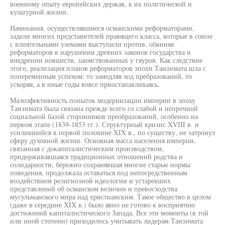
военному опыту европейских держав, к их политической и
культурной жизни.
Начинания, осуществлявшиеся османскими реформаторами,
задели многих представителей правящего класса, которые в союзе
с влиятельными улемами выступили против, обвиняя
реформаторов в нарушении древних законов государства и
внедрении новшеств, заимствованных у гяуров. Как следствие
этого, реализация планов реформаторов эпохи Танзимата шла с
попеременным успехом: то замедляя ход пребразований, то
ускоряя, а в иные годы вовсе приостанавливаясь.
Малоэфективность попыток модернизации империи в эпоху
Танзимата была связана прежде всего со слабой и непрочной
социальной базой сторонников преобразований, особенно на
первом этапе (1839-1853 гг.). Структурный кризис XVIII в. и
усилившийся в первой половине XIX в., по существу, не затронул
сферу духовной жизни. Основная масса населения империи,
связанная с докапиталистическим производством,
придерживавшаяся традиционных отношений родства и
солидарности, бережно сохранявшая многие старые нормы
поведения, продолжала оставаться под непосредственным
воздействием религиозной идеологии и устаревших
представлений об османском величии и превосходства
мусульманского мира над христианским. Такое общество в целом
(даже в середине XIX в.) было явно не готово к восприятию
достижений капиталистического Запада. Все эти моменты (в той
или иной степени) приходилось учитывать лидерам Танзимата