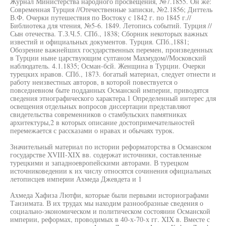
Журнал Министерства народного просвещения, №7.1855. Он же:
Современная Турция //Отечественные записки, №2.1856; Диттель
В.Ф. Очерки путешествия по Востоку с 1842 г. по 1845 г.//
Библиотека для чтения, №5-6. 1849. Летопись событий. Турция //
Сын отечества. Т.З.Ч.5. СПб., 1838; Сборник некоторых важных
известий и официальных документов. Турция. СПб.,1881;
Обозрение важнейших государственных перемен, произведенных
в Турции ныне царствующим султаном Махмудом//Московский
наблюдатель. 4.1.1835; Осман-бсй. Женщина в Турции. Очерки
турецких нравов. СПб., 1873. богатый материал, следует отнести и
работу неизвестных авторов, в которой повествуется о
повседневном быте подданных Османской империи, приводятся
сведения этнографического характера.1 Определенный интерес для
освещения отдельных вопросов диссертации представляют
свидетельства современников о стамбульских памятниках
архитектуры,2 в которых описание достопримечательностей
перемежается с рассказами о нравах и обычаях турок.
Значительный материал по истории реформаторства в Османском
государстве XVIII-XIX вв. содержат источники, составленные
турецкими и западноевропейскими авторами. В турецком
источниковедении к их числу относятся сочинения официальных
летописцев империи Ахмеда Джевдета и 1
Ахмеда Хафиза Лютфи, которые были первыми историографами
Танзимата. В их трудах мы находим разнообразные сведения о
социально-экономическом и политическом состоянии Османской
империи, реформах, проводимых в 40-х-70-х гг. XIX в. Вместе с