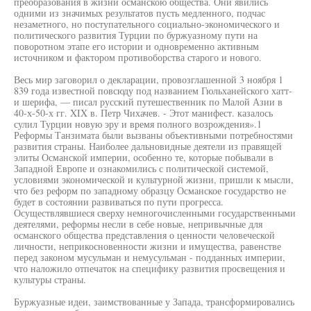
преобразования в жизни османскою общества. Они явились
одними из значимых результатов пусть медленного, подчас
незаметного, но поступательного социально-экономического и
политического развития Турции по буржуазному пути на
поворотном этапе его истории и одновременно активным
источником и фактором противоборства старого и нового.
Весь мир заговорил о декларации, провозглашенной 3 ноября 1
839 года известной повсюду под названием Гюльханейского хатт-
и шерифа, — писал русский путешественник по Малой Азии в
40-х-50-х гг. XIX в. Петр Чихачев. - Этот манифест. казалось
сулил Турции новую эру и время полного возрождения».1
Реформы Танзимата были вызваны объективными потребностями
развития страны. Наиболее дальновидные деятели из правящей
элиты Османской империи, особенно те, которые побывали в
Западной Европе и ознакомились с политической системой,
условиями экономической и культурной жизни, пришли к мысли,
что без реформ по западному образцу Османское государство не
будет в состоянии развиваться по пути прогресса.
Осуществлявшиеся сверху немногочисленными государственными
деятелями, реформы несли в себе новые, непривычные для
османского общества представления о ценности человеческой
личности, неприкосновенности жизни и имущества, равенстве
перед законом мусульман и немусульман - подданных империи,
что наложило отпечаток на специфику развития просвещения и
культуры страны.
Буржуазные идеи, заимствованные у Запада, трансформировались