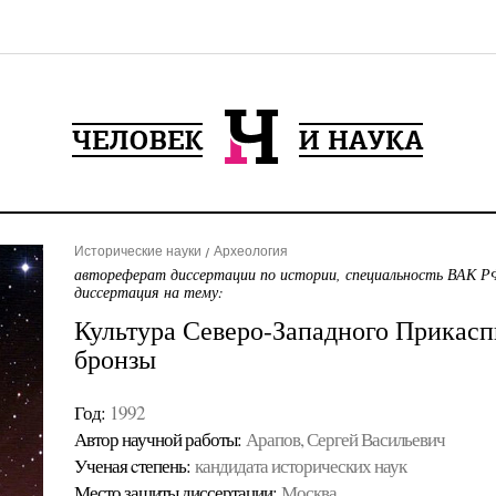
Исторические науки
Археология
автореферат диссертации по истории, специальность ВАК РФ
диссертация на тему:
Культура Северо-Западного Прикаспи
бронзы
Год:
1992
Автор научной работы:
Арапов, Сергей Васильевич
Ученая cтепень:
кандидата исторических наук
Место защиты диссертации:
Москва