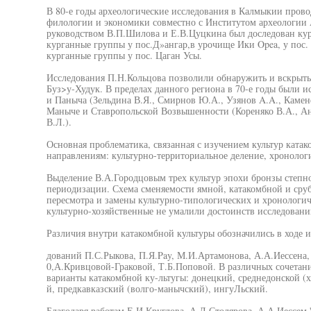
В 80-е годы археологические исследования в Калмыкии про
филологии и экономики совместно с Институтом археологии
руководством В.П.Шилова и Е.В.Цуцкина был доследован кур
курганные группы у пос.Д»ангар,в урочище Ики Opea, у пос. 
курганные группы у пос. Цаган Усы.
Исследования П.Н.Кольцова позволили обнаружить и вскрыть
Буз>у-Худук. В пределах данного региона в 70-е годы были 
и Паныча (Зельдина В.Я., Смирнов Ю.А., Узянов A.A., Камен
Маныче и Ставропольской Возвышенности (Кореняко В.А., Ан
В.Л.).
Основная проблематика, связанная с изучением культур катак
направлениям: культурно-территориальное деление, хронолог
Выделение В.А.Городцовым трех культур эпохи бронзы степн
периодизации. Схема сменяемости ямной, катакомбной и срубн
пересмотра и замены культурно-типологических и хронологич
культурно-хозяйственные не умалили достоинств исследовани
Различия внутри катакомбной культуры обозначились в ходе и
дований П.С.Рыкова, П.Я.Pay, М.И.Артамонова, А.А.Иессена,
0,А.Кривцовой-Граковой, Т.Б.Поповой. В различных сочетан
варианты катакомбной ку-льтугы: донецкий, среднедонской (х
й, предкавказский (волго-манычский), ингуЛьский.
Благодаря работам Е.И.Круглова, А.Д.Столярова, А.А.Иессем