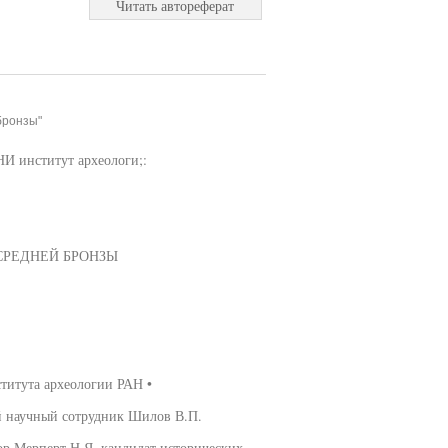
Читать автореферат
бронзы"
И институт археологи;:
СРЕДНЕЙ БРОНЗЫ
ститута археологии РАН •
й научный сотрудник Шилов В.П.
р Мерперт Н.Я, кандидат исторических