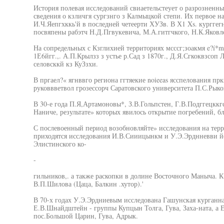
История полевая исследований свиаетельстеует о разрозненны
сведения о кзличгя сургзнго з Калмыцкой степи. Их первое н
И.Ч.Яепгхккь'й в последней четеерти ХУЗв. В Х1 Xs. кургге
посвяпены рабэтч Н.Д.Пгвукевича, М.А.гитгчкого, Н.К.Яковл
На сопредельных с Кзглихией территориях мсссг;зоакмя e?í*m
1Е6йгг.,. А.П.Крылзз з устье р.Сад з 1870г., Д.Я.Сгкоквзсоп Л
селовсккй кз КуЗзхи.
В пргаел?« ягнввго региона ггтяекие noieeas ясспелования прк
руковвветвол грозессорч Саратовского университета П.С.Рыко
В 30-е года П.Я,Артамоновы*, З.В.Гольпстен, Г.В.Подггецкк
Наниче, результате» которых явилось открытие погребений, бл
С послевоенный период возобновляйте» исследования на терр
приходятся исследования И.В.Сииицынкм и У.Э.Эрднневви йо
Элистинского ко-
-
гильников,. а также раскопки в долине Восточного Маныча. К
В.П.Шилова (Цаца, Балкин .хутор).'
В 70-х годах У.Э.Эрдниевым исследована Гашунская курганна
Е.В.Шнайдштейн - группы Купцын Толга, Гува, Заха-ната, а
пос.Большой Царин, Гува, Адрык.