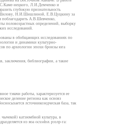
.С.Каме-нецкого, Л.И.Демченко и
разить глубокую признательность
.Шилову, Н.И.Шишлиной, Е.В.Цуцкину за
я поблагодарить А.В.Шевченко,
ты половозрастных определений, выборку
ких исследований.
ьзованы в обобщающих исследованиях по
нологии и динамики культурно-
сов по археологии эпохи бронзы юга
ав, заключения, библиографии, а такие
вное тэяачи работы, характеризуется ее
ческое деление региона как основз
босносызается лсточникозедческая база, так
. чычекой) катзюмбной культура, в
азделяется нз яоа ocxsshsx рэзлр-га: