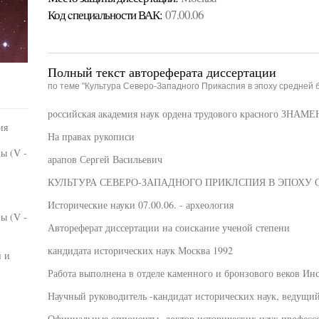
Код cпециальности ВАК:
07.00.06
Полный текст автореферата диссертации
по теме "Культура Северо-Западного Прикаспия в эпоху средней 
российская академия наук ордена трудового красного ЗНАМЕН
ия
На правах рукописи
ы (V -
арапов Сергей Васильевич
КУЛЬТУРА СЕВЕРО-ЗАПАДНОГО ПРИКЛСПИЯ В ЭПОХУ 
Исторические науки 07.00.06. - археология
ы (V -
Автореферат диссертации на соискание ученой степени
кандидата исторических наук Москва 1992
й и
Работа выполнена в отделе каменного и бронзового веков Ин
Научный руководитель -кандидат исторических наук, ведущи
Официальные оппоненты -доктор исторических наук,профессо