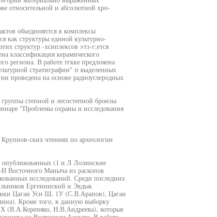
нове относительной и абсолютной хро-
актов обьединяптся в комплексы
ся как структуры единой культурно-
тих структур -хснплексов >тз-г;ется
ена классификация керамического
го региона. В работе тгкке предлояена
ультурной стратиграфии" п выделенных
гии проведена на основе радиоуглеродных
х группы степной и лесостепной бронзы
минаре "Проблемы охраны и исследования
1 Крупнов-ских чтениях по археологии
з опубликованных (1 и Л Лолинские
-И Восточного Маныча из раскопок
икованных исследований. Среди последних
ильников Ергенинский и Эвдык
ники Цаган Усн Ш, 1У (С.В.Арапов), Цаган
ина). Кроме того, в данную выборку
Х (В.А.Кореняко, Н.В.Андреева), которые
дниева на Восточном Ааныче. В работе