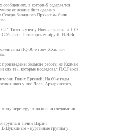
х сообщениях, в которц-S ссдеряа.тся
аучное описание бигз сделано
гн Северо-Западного Прхкаспч« били
ева.
 С.Г. Тизенгаузен у Новочеркасска и 1г03-
.С.Увгрэз с Пятигорском oipyrff, Н.Я.Вг-
хо-еятся на HQ-30-е гоям ХХв. гол
ва.
гс произведены болысие работы нз Ккямен
изких те«, которые исследовал П.С.Рыков.
итории Гяних Ергеней; На 60-е годы
гнкьинкоз у пос.Лола, Архаркнского,
 этону периоду, относятся исследования
я группа и Тачин Царанг,
 Е.В.Цуцкиным - курганные группы у