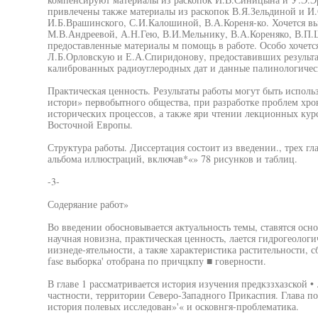
привлечены также материалы из раскопок В.Я.Зельдиной и И
И.Б.Врашинского, С.И.Калошиной, В.А.Кореня-ко. Хочется вы
М.В.Андреевой, А.Н.Гею, В.И.Мельнику, В.А.Кореняко, В.П
предоставленные материалы м помощь в работе. Особо хочетс
Л.Б.Орловскую и Е.А.Спиридонову, предоставивших результа
калиброванных радиоуглеродных дат и данные палинологичес
Практическая ценность. Результаты работы могут быть испол
истори» первобытного общества, при разработке проблем хро
исторических процессов, а также яри чтении лекционных кур
Восточной Европы.
Структура работы. Диссертация состоит из введении., трех гл
альбома иллюстраций, включав*«» 78 рисунков и таблиц.
-3-
Содеряание работ»
Во введении обосновывается актуальность темы, ставятся осно
научная новизна, практическая ценность, лается гидрогеологи
иизнеде-ятельности, а такяе характеристика растительности, с
fase выборка' отобрана по причцкпу ■ говерности.
В главе 1 рассматривается история изучения предкззхазской • 
частности, территории Северо-Западного Прикаспия. Глава подр
история полевых исследован»'« и осковнгя-проблематика.