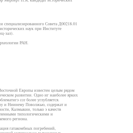
нии специализированного Совета Д00218.01
 исторических наук при Институте
нц-зал).
археологии РАН.
Восточной Европы известен целым рядом
ическом развитии. Одно иг наиболее ярких
блематигэ ссе более углубляется.
ну и Ниинему Поволжью, содержат и
ости, Калмыкии, только э качеств
деленными типологическими и
емого региона.
зация гатакомбных погребений,
атегорий материально выраженных