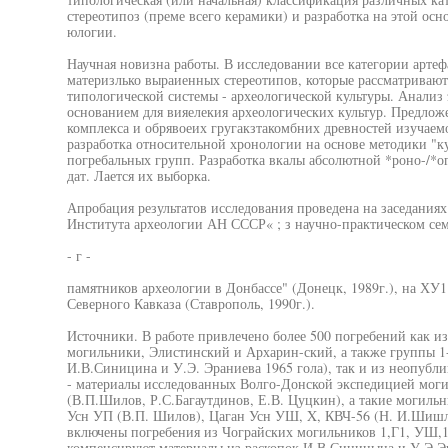
стереотипоз (преме всего керамики) и разработка на этой ос
юлогии.
Научная новизна работы. В исследовании все категории артеф
материзлько выраиенных стереотипов, которые рассматривают
типологической системы - археологической культуры. Анализ э
основанием для вияелекия археологических культур. Предлож
комплекса и обрявоеих гругакзтакомбних древностей изучаемо
разработка относительной хронологии на основе методики "к
погребальных групп. Разработка вкалы абсолютной *роно-/*о
дат. Лается их выборка.
Апробация результатов исследования проведена на заседания
Института археологии АН СССР« ; з научно-практическом се
- г -
памятников археологии в Донбассе" (Донецк, 1989г.), на ХУ
Северного Кавказа (Ставрополь, 1990г.).
Источники. В работе привлечено более 500 погребений как и
могильники, Элистинский и Архарин-ский, а также группы 1
И.В.Синицина и У.Э. Эраниева 1965 гола), так и из неопубл
- материалы исследованных Волго-Донской экспедицией мог
(В.П.Шилов, Р.С.Багаутдинов, Е.В. Цуцкин), а такие могиль
Усн УП (В.П. Шилов), Цаган Усн УШ, X, КВЧ-56 (Н. И.Шишл
включены погребения из Чограйских могильников 1,Г1, УШ,1
компенсируют материалы из раскопок И.В.Синицына и У.Э.Эр