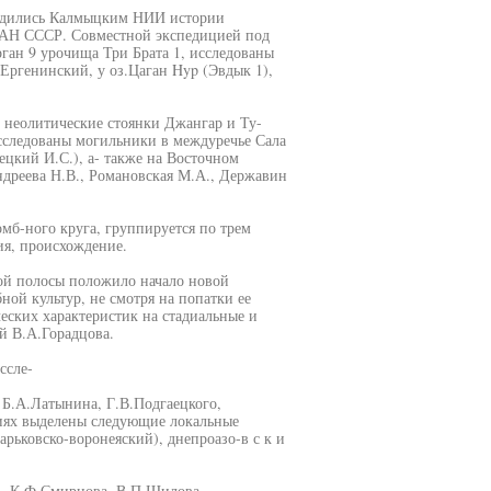
водились Калмыцким НИИ истории
 АН СССР. Совместной экспедицией под
ган 9 урочища Три Брата 1, исследованы
Ергенинский, у оз.Цаган Hyp (Эвдык 1),
 неолитические стоянки Джангар и Ту-
исследованы могильники в междуречье Сала
ецкий И.С.), а- также на Восточном
дреева Н.В., Романовская М.А., Державин
омб-ного круга, группируется по трем
ия, происхождение.
ой полосы положило начало новой
ой культур, не смотря на попатки ее
еских характеристик на стадиальные и
й В.А.Горадцова.
ссле-
 Б.А.Латынина, Г.В.Подгаецкого,
иях выделены следующие локальные
арьковско-воронеяский), днепроазо-в с к и
.', К.Ф.Смирнова, В.П.Шилова,