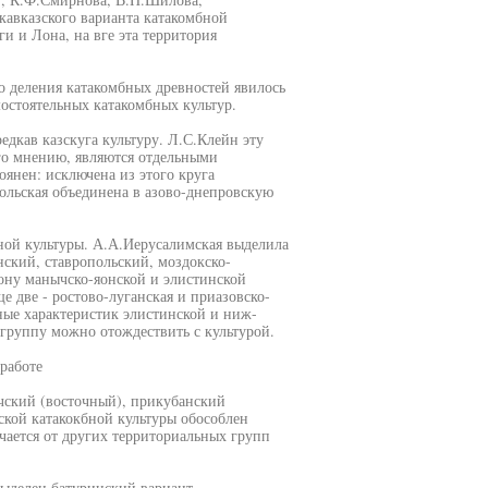
кавказского варианта катакомбной
ги и Лона, на вге эта территория
 деления катакомбных древностей явилось
остоятельных катакомбных культур.
дкав казскуга культуру. Л.С.Клейн эту
его мнению, являются отдельными
оянен: исключена из этого круга
польская объединена в азово-днепровскую
ной культуры. А.А.Иерусалимская выделила
ский, ставропольский, моздокско-
ону манычско-яонской и элистинской
 две - ростово-луганская и приазовско-
ные характеристик элистинской и ниж-
группу можно отождествить с культурой.
работе
чский (восточный), прикубанский
ской катакокбной культуры обособлен
ается от других территориальных групп
ыделен батуринский вариант