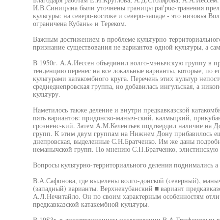
И.В.Синицына были уточнены границы pai'puc-транения прел
культуры: на северо-востоке и северо-западе - это низовья Вол
ограничена Кубань» и Тереком.
Важным достижением в проблеме культурно-территориального
признание существования не вариантов одной культуры, а сам
В 1950г. А.А.Иессен объединил волго-мэнычскую группу в пре
тенденцию перенес на все локальные варианты, которые, по 
культурами катакомбного круга. Перечень этих культур непост
среднеднепровская группа, но добавилась ингульская, а нико
культуру.
Наметилось также деление и внутри предкавказской катакомб
пять вариантов: придонско-маныч-ский, калмыцкий, прикубан
грозненс-кий. Затем А.М.Келентьев подтвердил наличие на Д
групп. К этим двум группам на Нижнем Дону прибавилось еще
днепровская, выделенные С.Н.Братченко. Им же даны подроб
неманычской групп. По мнению С.Н.Братченко, элистинскую 
Вопросы культурно-территориального деления поднимались а 
В.А.Сафонова, где выделены волго-донской (северный), маны
(западный) варианты. Верхнекубанский ■ вариант предкавказ
А.Л.Нечитайло. Он по своим характерным особенностям отлич
предкавказской катакембной культуры.
В 19S3r. в диссертационном исследовании В.А.Трифоновым в