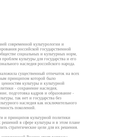
цией современной культурологии и
ирования российской государственной
обществе социальных и культурных норм,
проблем культуры для государства и его
онального наследия российского народа.
наложила существенный отпечаток на всех
зовым принципом которой было
 ценностям культуры и культурной
литики - сохранение наследия,
ние, подготовка кадров и образование -
льтуры, так нет и государства без
ьтурного наследия как исключительного
енность поколений.
ти и принципов культурной политики
 решений в сфере культуры и в этом плане
ить стратегические цели для их решения.
 современной России стоят вопросы