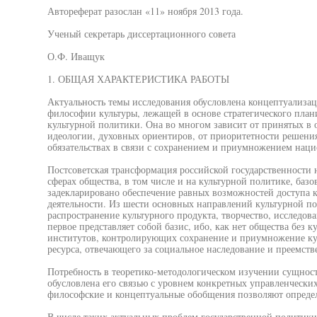
Автореферат разослан «11» ноября 2013 года.
Ученый секретарь диссертационного совета
О.Ф. Иващук
1. ОБЩАЯ ХАРАКТЕРИСТИКА РАБОТЫ
Актуальность темы исследования обусловлена концептуализа
философии культуры, лежащей в основе стратегического план
культурной политики. Она во многом зависит от принятых в 
идеологии, духовных ориентиров, от приоритетности решения 
обязательствах в связи с сохранением и приумножением наци
Постсоветская трансформация российской государственности 
сферах общества, в том числе и на культурной политике, ба
задекларировано обеспечение равных возможностей доступа к
деятельности. Из шести основных направлений культурной по
распространение культурного продукта, творчество, исследова
первое представляет собой базис, ибо, как нет общества без ку
институтов, контролирующих сохранение и приумножение кул
ресурса, отвечающего за социальное наследование и преемств
Потребность в теоретико-методологическом изучении сущнос
обусловлена его связью с уровнем конкретных управленческих
философские и концептуальные обобщения позволяют определ
В числе таких актуальных проблем государственной политики