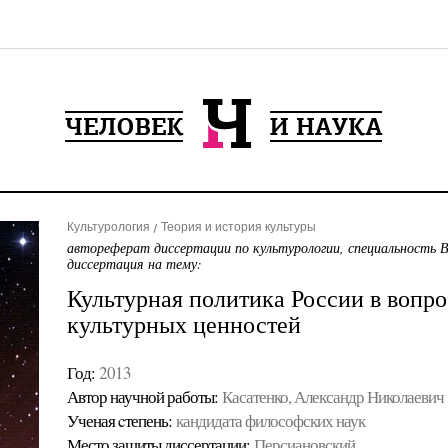
Культурология
Теория и история культуры
автореферат диссертации по культурологии, специальность 
диссертация на тему:
Культурная политика России в вопр
культурных ценностей
Год:
2013
Автор научной работы:
Касатенко, Александр Николаевич
Ученая cтепень:
кандидата философских наук
Место защиты диссертации:
Персиановский