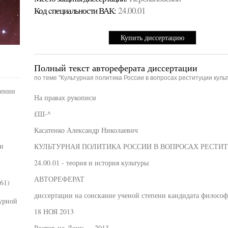
Код cпециальности ВАК:
24.00.01
Купить диссертацию
Полный текст автореферата диссертации
по теме "Культурная политика России в вопросах реституции куль
шении
На правах рукописи
£Ш-^
Касатенко Александр Николаевич
и
КУЛЬТУРНАЯ ПОЛИТИКА РОССИИ В ВОПРОСАХ РЕСТИ
24.00.01 - теория и история культуры
АВТОРЕФЕРАТ
61)
диссертации на соискание ученой степени кандидата философ
урной
18 НОЯ 2013
Ростов-на-Дону — 2013