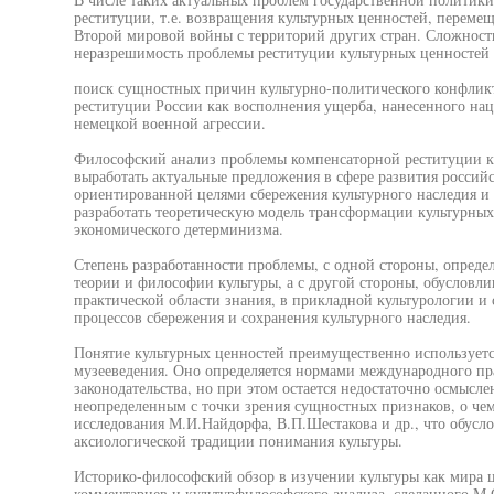
реституции, т.е. возвращения культурных ценностей, переме
Второй мировой войны с территорий других стран. Сложность
неразрешимость проблемы реституции культурных ценностей 
поиск сущностных причин культурно-политического конфликт
реституции России как восполнения ущерба, нанесенного нац
немецкой военной агрессии.
Философский анализ проблемы компенсаторной реституции ку
выработать актуальные предложения в сфере развития россий
ориентированной целями сбережения культурного наследия и 
разработать теоретическую модель трансформации культурных
экономического детерминизма.
Степень разработанности проблемы, с одной стороны, опреде
теории и философии культуры, а с другой стороны, обусловл
практической области знания, в прикладной культурологии и
процессов сбережения и сохранения культурного наследия.
Понятие культурных ценностей преимущественно используется
музееведения. Оно определяется нормами международного пр
законодательства, но при этом остается недостаточно осмыс
неопределенным с точки зрения сущностных признаков, о че
исследования М.И.Найдорфа, В.П.Шестакова и др., что обусл
аксиологической традиции понимания культуры.
Историко-философский обзор в изучении культуры как мира ц
комментариев и культурфилософского анализа, сделанного М