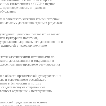
щенных (вывезенных) в СССР в период
, противоречивость и правовая
обусловила
а и этического значения компенсаторной
иональному достоянию страны в результате
льтурных ценностей позволяет не только
ской культурной политики,
укрепления национального достояния, но и
 ценностей в условиях политико-
ляется классическими источниками по
ивается достижениями и открытиями в
 сфере политико-правового регулирования
 в области практической культурологии и
ава и современного российского
ленным в философии и потому
м свидетельствуют современные
овливает обращение к исследованию
енностей представлен на основе
.С.Каганом, М.И.Найдорфом,