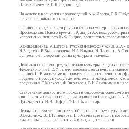
Л.Столовичем, А.И.Шендрик и др.
На основе классических произведений А.Ф.Лосева, Р.Х.Нибур
получены выводы относительно
ценностных идеалов исторических типов культур - античности
Просвещения, Нового времени. Культура XX века рассматрива
«переоценки ценностей» Ф.Ницше, восприятием современнос
B.Виндельбанда, А.Штерна. Русская философия конца XIX - н
Н.Бердяева, Б.Вышеславцева, И.А.Ильина, Н.Лосского, В.Соло
ценностном измерении бытия культуры и человека.
Деятельностная или трудовая теория культуры складывается в 
феноменологии Г.В.Ф.Гегеля, впервые дается концептуальное
ценностей. В марксизме историческая ценность вещи трансфор
предметно-преобразующей деятельности и экономических отн
полученные К.Марксом, Ф.Энгельсом, В.И.Лениным и в цело
Становление ценностного подхода в философии советского пе
социалистического просвещения, изложенной в трудах A.A. Б
Луначарского, И.И. Иоффе, Ф.И. Шмита и др.
Первые систематизации советской аксиологии культуры отмече
В.Василенко, В.П.Тугаринова, Н.З.Чавчавадзе и др., в котор
выявленные на основе различий в видах деятельности.
В советской и российской школах теории культуры аксиологич