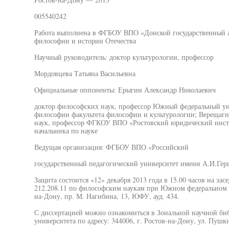
005540242
Работа выполнена в ФГБОУ ВПО «Донской государственный а
философии и истории Отечества
Научный руководитель: доктор культурологии, профессор
Мордовцева Татьяна Васильевна
Официальные оппоненты: Ерыгин Александр Николаевич
доктор философских наук, профессор Южный федеральный ун
философии факультета философии и культурологии; Верещаг
наук, профессор ФГКОУ ВПО «Ростовский юридический инст
начальника по науке
Ведущая организация: ФГБОУ ВПО «Российский
государственный педагогический университет имени А.И.Гер
Защита состоится «12» декабря 2013 года в 15.00 часов на за
212.208.11 по философским наукам при Южном федеральном ун
на-Дону, пр. М. Нагибина, 13, ЮФУ, ауд. 434.
С диссертацией можно ознакомиться в Зональной научной б
университета по адресу: 344006, г. Ростов-на-Дону, ул. Пушки