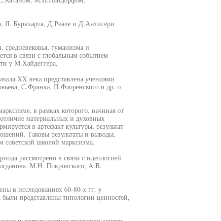
, Я. Буркхарта, Д.Реале и Д.Антисери
, средневековья, гуманизма и
ется в связи с глобальным событием
ти у М.Хайдеггера,
ачала XX века представлена учениями
вьева, С.Франка, П.Флоренского и др. о
марксизме, в рамках которого, начиная от
 отличие материальных и духовных
мируется в артефакт культуры, результат
ошений. Таковы результаты и выводы,
м советской школой марксизма.
риода рассмотрено в связи с идеологией
огданова, М.Н. Покровского, A.B.
ны в исследованиях 60-80-х гг. у
ых были представлены типологии ценностей,
еская и деятельностная трактовки заняли