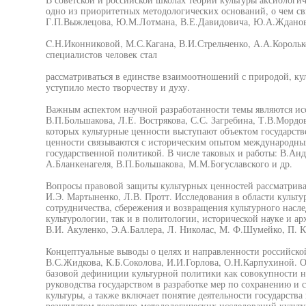
одно из приоритетных методологических оснований, о чем св
Г.П.Выжлецова, Ю.М.Лотмана, В.Е.Давидовича, Ю.А.Жданов
C.Н.Иконниковой, М.С.Кагана, В.И.Стрельченко, А.А.Корольк
специалистов человек стал
рассматриваться в единстве взаимоотношений с природой, кул
уступило место творчеству и духу.
Важным аспектом научной разработанности темы являются ис
В.П.Большакова, Л.Е. Вострякова, С.С. Загребина, Т.В.Мордов
которых культурные ценности выступают объектом государств
ценности связываются с историческим опытом международн
государственной политикой. В числе таковых и работы: В.Ан
А.Бланкенагеля, В.П.Большакова, М.М.Богуславского и др.
Вопросы правовой защиты культурных ценностей рассматрива
И.Э. Мартыненко, Л.В. Протт. Исследования в области культу
сотрудничества, сбережения и возвращения культурного наслед
культурологии, так и в политологии, исторической науке и 
В.И. Акуленко, Э.А.Баллера, Л. Николас, М. Ф.Шумейко, П. К
Концептуальные выводы о целях и направленности российской
В.С.Жидкова, К.Б.Соколова, И.И.Горлова, О.Н.Карпухиной. 
базовой дефиниции культурной политики как совокупности 
руководства государством в разработке мер по сохранению и
культуры, а также включает понятие деятельности государства
результатом теоретико-методологических исследований культ