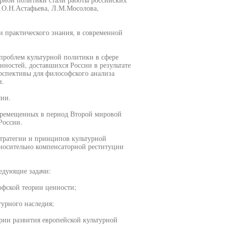
 О.Н.Астафьева, Л.М.Мосолова,
и практического знания, в современной
 проблем культурной политики в сфере
нностей, доставшихся России в результате
рспективы для философского анализа
и.
сии.
перемещенных в период Второй мировой
России.
стратегии и принципов культурной
тносительно компенсаторной реституции
ледующие задачи:
офской теории ценности;
турного наследия;
ории развития европейской культурной