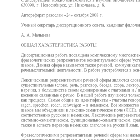
630090, г. Новосибирск, ул. Николаева, д. 8.
Автореферат разослан «24» октября 2008 г.
Ученый секретарь диссертационного совета, кандидат филоло
А. А. Мальцева
ОБШАЯ ХАРАКТЕРИСТИКА РАБОТЫ
Диссертационная работа посвящена комплексному многоаспе
фразеологических репрезентантов концептуальной сферы 'устн
языков. Данная сфера называется также речевой, коммуникати
речемыслителыюй деятельности. В работе употребляется в осн
Лексическими репрезентантами речевой сферы являются слова 
существительные (слово, речь, разговор, беседа, ссора, лектор
наречия, в большинстве своем однокоренные с глаголами и / 
косвенно связанные с речью. В нашей работе изучаются тольк
как процесса. Самые общие их идентификаты - глаголы говорит
sagen, sprechen, reden, schweigen ~ в немецком. Всё множеств
языков мы объединили в лексико-семантическое поле (ЛСП), е
соответственно русские и немецкие. Лексические репрезента
системно-семантическом, функционально-семантическом, срав
также в аспекте перевода немецких глаголов на русский язык.
Фразеологическими репрезентантами речевой сферы мы назы
описывающие речевую сферу, т. е. имеющие значения 'говорить',