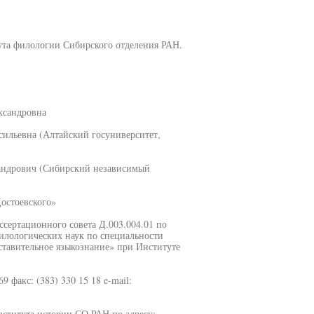
ута филологии Сибирского отделения РАН.
ксандровна
сильевна (Алтайский госуниверситет,
сандрович (Сибирский независимый
остоевского»
иссертационного совета Д.003.004.01 по
илологических наук по специальности
ставительное языкознание» при Институте
69 факс: (383) 330 15 18 e-mail:
нститута истории СО РАН по адресу: