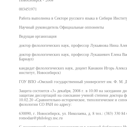
003451971
Работа выполнена в Секторе русского языка в Сибири Инстит
Научный руководитель Официальные оппоненты
Ведущая организация
доктор филологических наук, профессор Лукьянова Нина Але
доктор филологических наук, профессор Лукашевич Елена Ва
Барнаул)
кандидат филологических наук, доцент Канакин Игорь Алек
институт, Новосибирск)
ГОУ ВПО «Омский государственный университет им. Ф. М. Д
Защита состоится «3» декабря, 2008 г. в 10.00 на заседании д
защитам диссертаций на соискание ученой степени доктора ф
10.02.20 «Сравнительно-историческое, типологическое и сопо
филологии СО РАН по адресу:
630090, г. Новосибирск, ул. Николаева, д. 8 тел.: (383) 330 84 
romodan@philology.nsc.ru
С диссертацией можно ознакомиться в научной библиотеке И