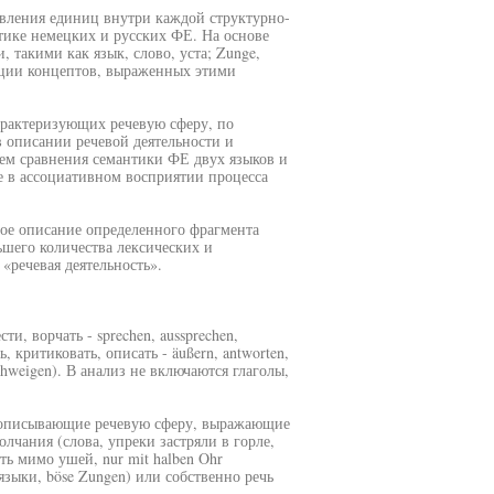
вления единиц внутри каждой структурно-
тике немецких и русских ФЕ. На основе
такими как язык, слово, уста; Zunge,
кции концептов, выраженных этими
арактеризующих речевую сферу, по
в описании речевой деятельности и
тем сравнения семантики ФЕ двух языков и
е в ассоциативном восприятии процесса
ное описание определенного фрагмента
ьшего количества лексических и
речевая деятельность».
ти, ворчать - sprechen, aussprechen,
 критиковать, описать - äußern, antworten,
chweigen). В анализ не включаются глаголы,
о описывающие речевую сферу, выражающие
молчания (слова, упреки застряли в горле,
ить мимо ушей, nur mit halben Ohr
языки, böse Zungen) или собственно речь