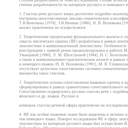
степень разработанности на материале русского и немецкого я
1. Глаголы речи русского языка достаточно подробно анализи
построены многочисленные лексико-семантические классифик
Т.В.Кочеткова [1978], З.В.Ничман [1980], Н. В. Возиянова [19
анализ практически не осуществлялся.
2. Теоретические предпосылки функционального анализа и сп
смысла лексических единиц (JIE) разработаны в рамках конт
лингвистики и коммуникативной лингвистики. Особенности у
конструкциях с прямой речью проанализированы в работах М.К
Уманцевой [1980], Л. М. Шелгуновой [1984], Н. С. Болотновой
а также в коммуникативно-прагматическом аспекте в рамках т
и немецкого языков (Н. В. Возиянова [1991], М. Я. Гловинская 
отсутствует целостное сопоставление системно-семантическо
множества таких глаголов.
3. Теоретические основы сопоставления языковых единиц и к
сформулированы в рамках сравнительно-сопоставительного язы
Сопоставлению подвергались русские глаголы речи с подобны
японского и др. языков. Русские и
немецкие глаголы речевой сферы практически не исследовалис
4. ФЕ как особые языковые знаки были выделены и активно из
тем немецкого языка. Поворот исследования ФЕ в сферу линг
лингвистики на материале русского языка был осуществлен В. 
БоЬгоуо'Бкц. Объектом исследования в сопоставительном асп