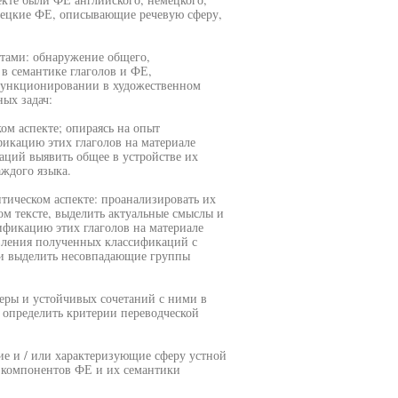
немецкие ФЕ, описывающие речевую сферу,
ктами: обнаружение общего,
в семантике глаголов и ФЕ,
 функционировании в художественном
ных задач:
ом аспекте; опираясь на опыт
икацию этих глаголов на материале
аций выявить общее в устройстве их
аждого языка.
тическом аспекте: проанализировать их
ом тексте, выделить актуальные смыслы и
ификацию этих глаголов на материале
авления полученных классификаций с
и выделить несовпадающие группы
феры и устойчивых сочетаний с ними в
 определить критерии переводческой
е и / или характеризующие сферу устной
и компонентов ФЕ и их семантики