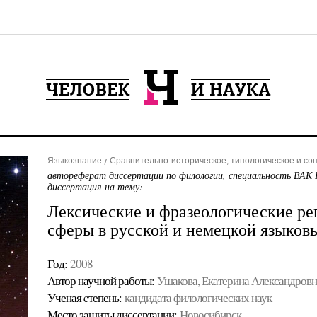
Языкознание
Сравнительно-историческое, типологическое и со
автореферат диссертации по филологии, специальность ВАК 
диссертация на тему:
Лексические и фразеологические ре
сферы в русской и немецкой языков
Год:
2008
Автор научной работы:
Ушакова, Екатерина Александровн
Ученая cтепень:
кандидата филологических наук
Место защиты диссертации:
Новосибирск