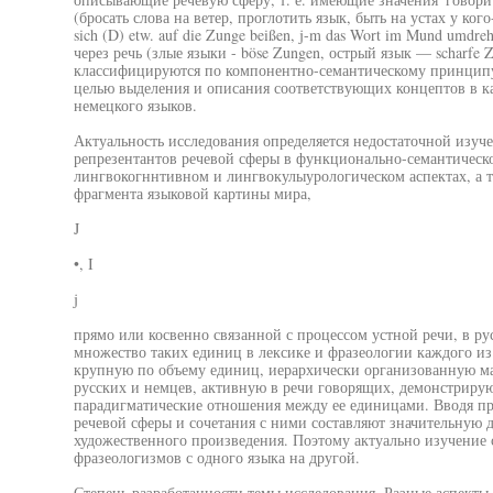
(бросать слова на ветер, проглотить язык, быть на устах у кого-
sich (D) etw. auf die Zunge beißen, j-m das Wort im Mund umdr
через речь (злые языки - böse Zungen, острый язык — scharfe
классифицируются по компонентно-семантическому принципу
целью выделения и описания соответствующих концептов в ка
немецкого языков.
Актуальность исследования определяется недостаточной изуч
репрезентантов речевой сферы в функционально-семантическо
лингвокогннтивном и лингвокулыурологическом аспектах, а 
фрагмента языковой картины мира,
J
•, I
j
прямо или косвенно связанной с процессом устной речи, в р
множество таких единиц в лексике и фразеологии каждого из 
крупную по объему единиц, иерархически организованную ма
русских и немцев, активную в речи говорящих, демонстрир
парадигматические отношения между ее единицами. Вводя пр
речевой сферы и сочетания с ними составляют значительную 
художественного произведения. Поэтому актуально изучение с
фразеологизмов с одного языка на другой.
Степень разработанности темы исследования. Разные аспекты