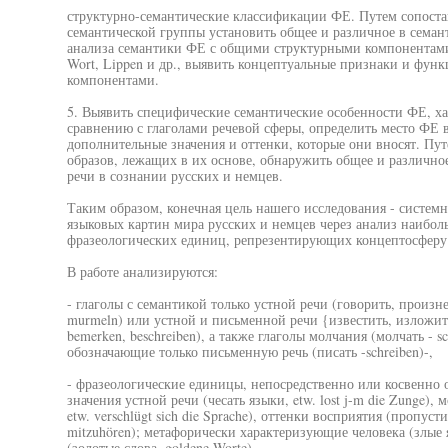
структурно-семантические классификации ФЕ. Путем сопоста
семантической группы установить общее и различное в семан
анализа семантики ФЕ с общими структурными компонентами, 
Wort, Lippen и др., выявить концептуальные признаки и фун
компонентами.
5. Выявить специфические семантические особенности ФЕ, х
сравнению с глаголами речевой сферы, определить место ФЕ 
дополнительные значения и оттенки, которые они вносят. Пу
образов, лежащих в их основе, обнаружить общее и различно
речи в сознании русских и немцев.
Таким образом, конечная цель нашего исследования - систем
языковых картин мира русских и немцев через анализ наибол
фразеологических единиц, репрезентирующих концептосферу «
В работе анализируются:
- глаголы с семантикой только устной речи (говорить, произнес
murmeln) или устной и письменной речи {известить, изложить,
bemerken, beschreiben), а также глаголы молчания (молчать - s
обозначающие только письменную речь (писать -schreiben)-,
- фразеологические единицы, непосредственно или косвенн
значения устной речи (чесать языки, etw. lost j-m die Zunge), 
etw. verschlügt sich die Sprache), оттенки восприятия (пропуст
mitzuhören); метафорически характеризующие человека (злые 
(золотые слова, goldene Worte).