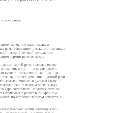
гических наук
ктному изучению лексических и
ая речь (говорение)' русского и немецкого
вной, сферой речевой деятельности,
овном термин речевая сфера.
разных частей речи: глаголы, имена
, докладчик и т.д.), прилагательные и
или существительными и, как правило,
о глаголы с общей семантикой устной речи
ь, сказать, молчать в русском языке и
о глаголов речи в каждом из этих двух
го ядро составляют названные глаголы,
нты изучаются в работе в синхронном
нительно-сопоставительном аспектах, а
ваем фразеологические единицы (ФЕ),
 'разговаривать', 'молчать' и т. п.