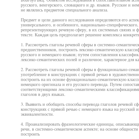
русского, венгерского, словацкого и др. языков. Русские и 
не являлись предметом специального анализа.
Предмет и цели данного исследования определяются его аспе
универсального, и особенного, национально-специфического, 
репрезентирующих речевую сферу, в их системных связях и
тексте. Каждая цель предполагает решение комплекса конкрет
1. Рассмотреть глаголы речевой сферы в системно-семантическ
предшественников, построить лексико-семантическую классиф
русского и немецкого языков; путем сопоставления классифик
лексико-семантических полей и различное, характерное для к
2. Рассмотреть глаголы речевой сферы в функционально-семан
употребление в конструкциях с прямой речью в художественн
построить на их основе функционально-семантическую класс
немецкого оригинала и его русского перевода. Путем сопост
соответствующими лексико-семантическими классификациям
глаголов в двух языках.
3. Выявить и обобщить способы перевода глаголов речевой с
конструкциях с прямой речью с немецкого языка на русский и
эквивалентности.
4. Проанализировать фразеологические единицы, описывающи
речи, в системно-семантическом аспекте; на основе общност
построить