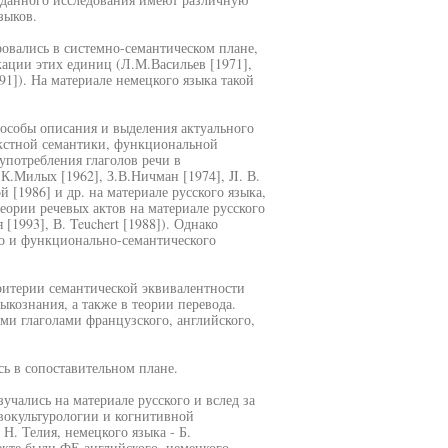
зыков.
ровались в системно-семантическом плане,
ации этих единиц (Л.М.Васильев [1971],
91]). На материале немецкого языка такой
особы описания и выделения актуального
екстной семантики, функциональной
потребления глаголов речи в
.Милых [1962], З.В.Ничман [1974], JI. В.
 [1986] и др. на материале русского языка,
еории речевых актов на материале русского
[1993], В. Teuchert [1988]). Однако
го и функционально-семантического
ритерии семантической эквивалентности
кознания, а также в теории перевода.
ми глаголами французского, английского,
ь в сопоставительном плане.
учались на материале русского и вслед за
вокультурологии и когнитивной
Н. Телия, немецкого языка - Б.
екте были ФЕ английского, немецкого,