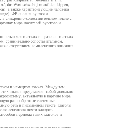
л.', das Wort schwebt j-m auf den Lippen,
ehen), а также характеризующие человека
 Zunge). ФЕ анализируются и
 в синхронно-сопоставительном плане с
ртинах мира носителей русского и
енностью лексических и фразеологических
м, сравнительно-сопоставительном,
также отсутствием комплексного описания
усском и немецком языках. Между тем
этих языков представляет собой довольно
кросистему, актуальную в картине мира
ующую разнообразные системные
ямую речь в письменном тексте, глаголы
долю лексикона почти каждого
пособов перевода таких глаголов и
 данного исследования имеют различную