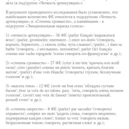
акта (в под1руппе «Четкость артикуляции»).
В результате проведенного исследования было установлено, что
наибольшее количество ФЕ относится к подгруппам «Четкость
артикуляции» и «Степень громкости», а наименьшее - к
подгруппе «Эмоциональная окраска голоса»:
1) «четкость артикуляции» - 36 ФЕ (parler français 'выражаться
ясно'; (parler, grommeler, murmurer...) enire ses dents '(говорить,
ворчать, бормотать...) сквозь зубы, чуть слышно'; (parler...) dans sa
barbe '(говорить...) неслышно, непонятно'; parler (le) français
comme une vache espagnole 'плохо говорить по-французски' и др.);
2) «степень громкости» - 27 ФЕ (crier à tue-tete 'кричать изо всей
силы'; crier (gueuler) comme un putois 'вопить, кричать благим
матом'; (parler) d'une voix blanche '(говорить) глухим, беззвучным
голосом' и др.);
3) «высота тона» - 12 ФЕ (avoir un bon creux 'обладать густым
басом'; tirer sa voix de ses talons, разг. 'петь, говорить очень низким
голосом', (avoir) une voix de fausset '(иметь) пронзительный,
резкий голос' и др.);
4) «степень скорости» - 8 ФЕ (parler) par saccades '(говорить)
отрывисто'; compter ses mots 'цедить слова, говорить медленно,
подчеркивая каждое слово'; tramer sa voix 'говорить вялым,
безразличным тоном; говорить, растягивая слова' и др.);