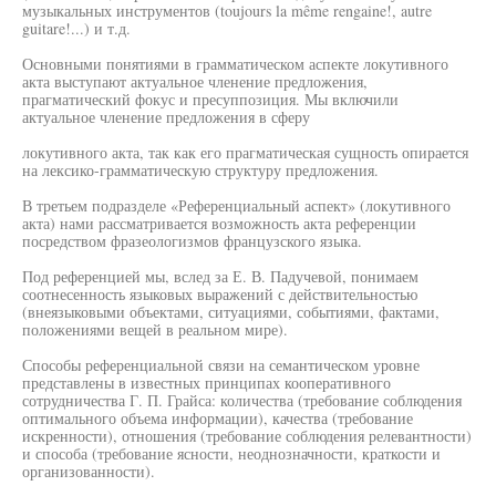
музыкальных инструментов (toujours la même rengaine!, autre
guitare!...) и т.д.
Основными понятиями в грамматическом аспекте локутивного
акта выступают актуальное членение предложения,
прагматический фокус и пресуппозиция. Мы включили
актуальное членение предложения в сферу
локутивного акта, так как его прагматическая сущность опирается
на лексико-грамматическую структуру предложения.
В третьем подразделе «Референциальный аспект» (локутивного
акта) нами рассматривается возможность акта референции
посредством фразеологизмов французского языка.
Под референцией мы, вслед за Е. В. Падучевой, понимаем
соотнесенность языковых выражений с действительностью
(внеязыковыми объектами, ситуациями, событиями, фактами,
положениями вещей в реальном мире).
Способы референциальной связи на семантическом уровне
представлены в известных принципах кооперативного
сотрудничества Г. П. Грайса: количества (требование соблюдения
оптимального объема информации), качества (требование
искренности), отношения (требование соблюдения релевантности)
и способа (требование ясности, неоднозначности, краткости и
организованности).