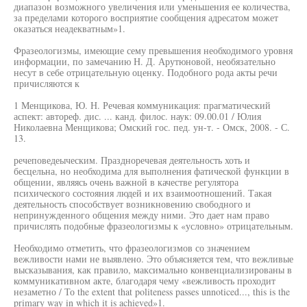
диапазон возможного увеличения или уменьшения ее количества,
за пределами которого восприятие сообщения адресатом может
оказаться неадекватным»1.
Фразеологизмы, имеющие сему превышения необходимого уровня
информации, по замечанию Н. Д. Арутюновой, необязательно
несут в себе отрицательную оценку. Подобного рода акты речи
причисляются к
1 Менщикова, Ю. Н. Речевая коммуникация: прагматический
аспект: автореф. дис. ... канд. филос. наук: 09.00.01 / Юлия
Николаевна Менщикова; Омский гос. пед. ун-т. - Омск, 2008. - С.
13.
речеповедеыческим. Праздноречевая деятельность хоть и
бесцельна, но необходима для выполнения фатической функции в
общении, являясь очень важной в качестве регулятора
психического состояния людей и их взаимоотношений. Такая
деятельность способствует возникновению свободного и
непринужденного общения между ними. Это дает нам право
причислять подобные фразеологизмы к «условно» отрицательным.
Необходимо отметить, что фразеологизмов со значением
вежливости нами не выявлено. Это объясняется тем, что вежливые
высказывания, как правило, максимально конвенциализированы в
коммуникативном акте, благодаря чему «вежливость проходит
незаметно / То the extent that politeness passes unnoticed..., this is the
primary way in which it is achieved»1.