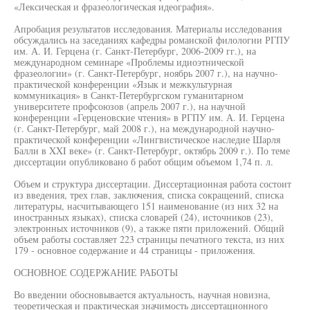
«Лексическая и фразеологическая идеография».
Апробация результатов исследования. Материалы исследования
обсуждались на заседаниях кафедры романской филологии РГПУ
им. А. И. Герцена (г. Санкт-Петербург, 2006-2009 гг.), на
международном семинаре «Проблемы идиоэтнической
фразеологии» (г. Санкт-Петербург, ноябрь 2007 г.), на научно-
практической конференции «Язык и межкультурная
коммуникация» в Санкт-Петербургском гуманитарном
университете профсоюзов (апрель 2007 г.), на научной
конференции «Герценовские чтения» в РГПУ им. А. И. Герцена
(г. Санкт-Петербург, май 2008 г.), на международной научно-
практической конференции «Лингвистическое наследие Шарля
Балли в XXI веке» (г. Санкт-Петербург, октябрь 2009 г.). По теме
диссертации опубликовано б работ общим объемом 1,74 п. л.
Объем и структура диссертации. Диссертационная работа состоит
из введения, трех глав, заключения, списка сокращений, списка
литературы, насчитывающего 151 наименование (из них 32 на
иностранных языках), списка словарей (24), источников (23),
электронных источников (9), а также пяти приложений. Общий
объем работы составляет 223 страницы печатного текста, из них
179 - основное содержание и 44 страницы - приложения.
ОСНОВНОЕ СОДЕРЖАНИЕ РАБОТЫ
Во введении обосновывается актуальность, научная новизна,
теоретическая и практическая значимость диссертационного