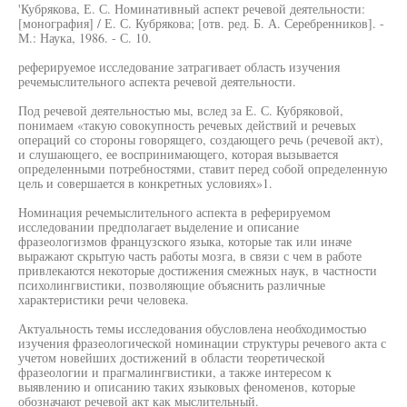
'Кубрякова, Е. С. Номинативный аспект речевой деятельности:
[монография] / Е. С. Кубрякова; [отв. ред. Б. А. Серебренников]. -
М.: Наука, 1986. - С. 10.
реферируемое исследование затрагивает область изучения
речемыслительного аспекта речевой деятельности.
Под речевой деятельностью мы, вслед за Е. С. Кубряковой,
понимаем «такую совокупность речевых действий и речевых
операций со стороны говорящего, создающего речь (речевой акт),
и слушающего, ее воспринимающего, которая вызывается
определенными потребностями, ставит перед собой определенную
цель и совершается в конкретных условиях»1.
Номинация речемыслительного аспекта в реферируемом
исследовании предполагает выделение и описание
фразеологизмов французского языка, которые так или иначе
выражают скрытую часть работы мозга, в связи с чем в работе
привлекаются некоторые достижения смежных наук, в частности
психолингвистики, позволяющие объяснить различные
характеристики речи человека.
Актуальность темы исследования обусловлена необходимостью
изучения фразеологической номинации структуры речевого акта с
учетом новейших достижений в области теоретической
фразеологии и прагмалингвистики, а также интересом к
выявлению и описанию таких языковых феноменов, которые
обозначают речевой акт как мыслительный.