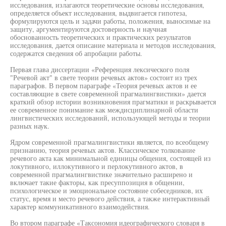
исследования, излагаются теоретические основы исследования,
определяется объект исследования, выдвигается гипотеза,
формулируются цель и задачи работы, положения, выносимые на
защиту, аргументируются достоверность и научная
обоснованность теоретических и практических результатов
исследования, дается описание материала и методов исследования,
содержатся сведения об апробации работы.
Первая глава диссертации «Референция лексического поля
"Речевой акт" в свете теории речевых актов» состоит из трех
параграфов. В первом параграфе «Теория речевых актов и ее
составляющие в свете современной прагмалингвистики» дается
краткий обзор истории возникновения прагматики и раскрывается
ее современное понимание как междисциплинарной области
лингвистических исследований, использующей методы и теории
разных наук.
Ядром современной прагмалингвистики является, по всеобщему
признанию, теория речевых актов. Классическое толкование
речевого акта как минимальной единицы общения, состоящей из
локутивного, иллокутивного и перлокутивного актов, в
современной прагмалингвистике значительно расширено и
включает такие факторы, как пресуппозиция в общении,
психологическое и эмоциональное состояние собеседников, их
статус, время и место речевого действия, а также интерактивный
характер коммуникативного взаимодействия.
Во втором параграфе «Таксономия идеографического словаря в