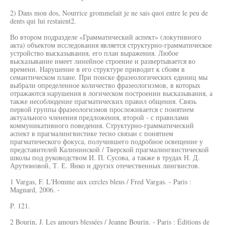
2) Dans mon dos, Nourrice grommelait je ne sais quoi entre le peu de
dents qui lui restaient2.
Во втором подразделе «Грамматический аспект» (локутивного
акта) объектом исследования является структурно-грамматическое
устройство высказывания, его план выражения. Любое
высказывание имеет линейное строение и развертывается во
времени. Нарушение в его структуре приводит к сбоям в
семантическом плане. При поиске фразеологических единиц мы
выбрали определенное количество фразеологизмов, в которых
отражаются нарушения в логическом построении высказывания, а
также несоблюдение прагматических правил общения. Связь
первой группы фразеологизмов прослеживается с понятием
актуального членения предложения, второй - с правилами
коммуникативного поведения. Структурно-грамматический
аспект в прагмалингвистике тесно связан с понятием
прагматического фокуса, получившего подробное освещение у
представителей Калининской / Тверской прагмалингвистической
школы под руководством И. П. Сусова, а также в трудах Н. Д.
Арутюновой, Т. Е. Янко и других отечественных лингвистов.
1 Vargas, F. L'Homme aux cercles bleus / Fred Vargas. - Paris :
Magnard, 2006. -
P. 121.
2 Bourin, J. Les amours blessées / Jeanne Bourin. - Paris : Éditions de