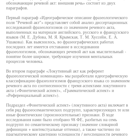
обозначающие речевой акт: внешняя речь» состоит из двух
параграфов.
Первый параграф «Идеографическое описание фразеологического
поля "Речевой акт"» представляет собой анализ диссертационных
исследований фразеологизмов со значением речевого акта,
выполненных на материале английского, русского и французского
языков (М. Е. Дубова, М. Я. Крымская, Т. М. Хуссейн, Е. А.
Ушакова). Как выяснилось, во фразеографических работах
последних лет имеется отставание в исследовании
фразеологизмов, обозначающих речевой акт как мыслительный -
понятие более широкое, требующее изучения ментальных
процессов человека.
Во втором параграфе «Локутивный акт как референт
фразеологической номинации» мы разработали идеографическую
классификацию фразеологизмов французского языка со значением
речевого акта по соотнесенности с тремя аспектами локутивного
акта («Фонетический аспект», «Грамматический аспект» и
«Референциальный аспект»).
Подраздел «Фонетический аспект» (локутивного акта) включает в
себя ряд фразеосемантических подгрупп, характеризующих те или
иные фонетические (произносительные) признаки. В ходе
исследования нами было отобрано 98 ФЕ, разбитых на семь
подгрупп по семантическому признаку (значение словарной
дефиниции + контекстуальные оттенки), а также частично по
прагматическому критерию успешности / неуспешности речевого