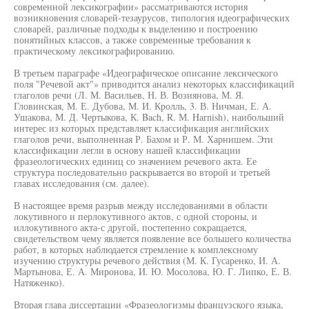
современной лексикографии» рассматриваются история
возникновения словарей-тезаурусов, типология идеографических
словарей, различные подходы к выделению и построению
понятийных классов, а также современные требования к
практическому лексикографированию.
В третьем параграфе «Идеографическое описание лексического
поля "Речевой акт"» приводится анализ некоторых классификаций
глаголов речи (Л. М. Васильев, Н. В. Возиянова, М. Я.
Гловинская, М. Е. Дубова, М. И. Кролль, 3. В. Ничман, Е. А.
Ушакова, М. Д. Чертыкова, К. Bach, R. М. Harnish), наибольший
интерес из которых представляет классификация английских
глаголов речи, выполненная Р. Бахом и Р. М. Харнишем. Эти
классификации легли в основу нашей классификации
фразеологических единиц со значением речевого акта. Ее
структура последовательно раскрывается во второй и третьей
главах исследования (см. далее).
В настоящее время разрыв между исследованиями в области
локутивного и перлокутивного актов, с одной стороны, и
иллокутивного акта-с другой, постепенно сокращается,
свидетельством чему является появление все большего количества
работ, в которых наблюдается стремление к комплексному
изучению структуры речевого действия (М. К. Гусаренко, И. А.
Мартынова, Е. А. Миронова, И. Ю. Мосолова, Ю. Г. Липко, Е. В.
Натяженко).
Вторая глава диссертации «Фразеологизмы французского языка,