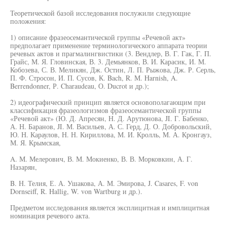
Теоретической базой исследования послужили следующие
положения:
1) описание фразеосемантической группы «Речевой акт»
предполагает применение терминологического аппарата теории
речевых актов и прагмалингвистики (3. Вендлер, В. Г. Гак, Г. П.
Грайс, М. Я. Гловинская, В. 3. Демьянков, В. И. Карасик, И. М.
Кобозева, С. В. Меликян, Дж. Остин, Л. П. Рыжова, Дж. Р. Серль,
П. Ф. Стросон, И. П. Сусов, К. Bach, R. М. Harnish, A.
Berrendonner, Р. Charaudeau, О. Ducrot и др.);
2) идеографический принцип является основополагающим при
классификация фразеологизмов фразеосемантической группы
«Речевой акт» (Ю. Д. Апресян, Н. Д. Арутюнова, JI. Г. Бабенко,
А. Н. Баранов, JI. М. Васильев, А. С. Герд, Д. О. Добровольский,
Ю. Н. Караулов, Н. Н. Кириллова, М. И. Кролль, М. А. Кронгауз,
М. Я. Крымская,
A. М. Мелерович, В. М. Мокиенко, В. В. Морковкин, А. Г.
Назарян,
B. Н. Телия, Е. А. Ушакова, А. М. Эмирова, J. Casares, F. von
Dornseiff, R. Hallig, W. von Wartburg и др.).
Предметом исследования является эксплицитная и имплицитная
номинация речевого акта.