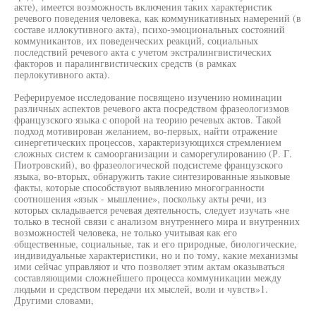
акте), имеется возможность включения таких характеристик
речевого поведения человека, как коммуникативных намерений (в
составе иллокутивного акта), психо-эмоциональных состояний
коммуникантов, их поведенческих реакций, социальных
последствий речевого акта с учетом экстралингвистических
факторов и паралингвистических средств (в рамках
перлокутивного акта).
Реферируемое исследование посвящено изучению номинации
различных аспектов речевого акта посредством фразеологизмов
французского языка с опорой на теорию речевых актов. Такой
подход мотивирован желанием, во-первых, найти отражение
синергетических процессов, характеризующихся стремлением
сложных систем к самоорганизации и саморегулированию (Р. Г.
Пиотровский), во фразеологической подсистеме французского
языка, во-вторых, обнаружить такие синтезированные языковые
факты, которые способствуют выявлению многогранности
соотношения «язык - мышление», поскольку акты речи, из
которых складывается речевая деятельность, следует изучать «не
только в тесной связи с анализом внутреннего мира и внутренних
возможностей человека, не только учитывая как его
общественные, социальные, так и его природные, биологические,
индивидуальные характеристики, но и по тому, какие механизмы
ими сейчас управляют и что позволяет этим актам оказываться
составляющими сложнейшего процесса коммуникации между
людьми и средством передачи их мыслей, воли и чувств»1.
Другими словами,