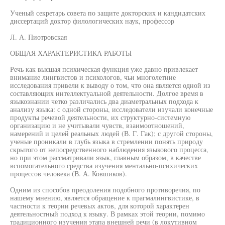
Ученый секретарь совета по защите докторских и кандидатских
диссертаций доктор филологических наук, профессор
Л. А. Пиотровская
ОБЩАЯ ХАРАКТЕРИСТИКА РАБОТЫ
Речь как высшая психическая функция уже давно привлекает
внимание лингвистов и психологов, чьи многолетние
исследования привели к выводу о том, что она является одной из
составляющих интеллектуальной деятельности. Долгое время в
языкознании четко различались два диаметральных подхода к
анализу языка: с одной стороны, исследователи изучали конечные
продукты речевой деятельности, их структурно-системную
организацию и не учитывали чувств, взаимоотношений,
намерений и целей реальных людей (В. Г. Гак); с другой стороны,
ученые проникали в глубь языка в стремлении понять природу
скрытого от непосредственного наблюдения языкового процесса,
но при этом рассматривали язык, главным образом, в качестве
вспомогательного средства изучения ментально-психических
процессов человека (В. А. Ковшиков).
Одним из способов преодоления подобного противоречия, по
нашему мнению, является обращение к прагмалингвистике, в
частности к теории речевых актов, для которой характерен
деятельностный подход к языку. В рамках этой теории, помимо
традиционного изучения этапа внешней речи (в локутивном