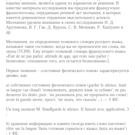
нашему мнению, является одним из вариантов ее решения. В
качестве материала исследования мы предлагаем французские
фразеологизмы, передающие речевой акт молчания, в которых
имеется доминантное отражение мыслительного аспекта.
Молчанию уделяли внимание в своих исследованиях Н. Д.
Арутюнова, В. Г. Гак, Д. Курзон, С. В. Меликян, Р. Хшпунен и
др.
Молчанием, по определению толкового словаря русского языка,
называют такое состояние, когда вы не произносите ни слова, ни
звука (ТСРЯ). Ему вторит толковый словарь французского языка:
«Fait de ne pas parler, attitude de qqn. qui reste sans parler /
безмолвие; отношение того, кто остается безмолвным»2.
Первое значение - «состояние физического покоя» характеризуется
двояко, как:
а) собственно состояние физического покоя (garder le silence, tenir
sa langue (au chaud) 'помалкивать, держать язык за зубами'; ne pas
desserrer les dents, разг. 'не разжимать рта, не проронить ни слова';
avoir la gueule morte, прост, 'не знать, что сказать'...) — 5 ФЕ:
Un long moment M. Stauffgarda le silence. Il fumait avec application..3
;
б) хранение информации в памяти (всегда иметь слово наготове)
(être sur la langue 'быть готовым сорваться с языка, быть на языке')
- 1 ФЕ: