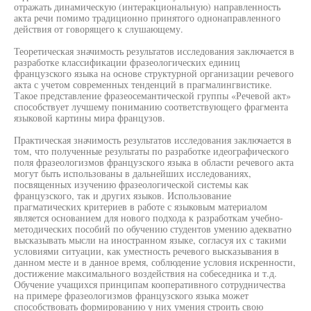
отражать динамическую (интеракциональную) направленность
акта речи помимо традиционно принятого однонаправленного
действия от говорящего к слушающему.
Теоретическая значимость результатов исследования заключается в
разработке классификации фразеологических единиц
французского языка на основе структурной организации речевого
акта с учетом современных тенденций в прагмалингвистике.
Такое представление фразеосемантической группы «Речевой акт»
способствует лучшему пониманию соответствующего фрагмента
языковой картины мира французов.
Практическая значимость результатов исследования заключается в
том, что полученные результаты по разработке идеографического
поля фразеологизмов французского языка в области речевого акта
могут быть использованы в дальнейших исследованиях,
посвященных изучению фразеологической системы как
французского, так и других языков. Использование
прагматических критериев в работе с языковым материалом
является основанием для нового подхода к разработкам учебно-
методических пособий по обучению студентов умению адекватно
высказывать мысли на иностранном языке, согласуя их с такими
условиями ситуации, как уместность речевого высказывания в
данном месте и в данное время, соблюдение условия искренности,
достижение максимального воздействия на собеседника и т.д.
Обучение учащихся принципам кооперативного сотрудничества
на примере фразеологизмов французского языка может
способствовать формированию у них умения строить свою