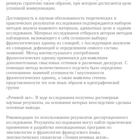
речевую стратегию таким образом, при котором достигаются цели
успешной коммуникации.
Достоверность и научная обоснованность теоретических и
практических результатов исследования подтверждаются выбором
методов анализа языкового материала, адекватных цели и задачам
исследования. Материал исследования отбирался автором методом
наблюдения, включающего в себя сплошную выборку
фразеологических единиц из словарей, с последующим анализом
их словарных дефиниций и определением семного состава
значений. Метод контекстуального употребления
фразеологических единиц применялся для выявления
дополнительных смысловых оттенков в различных дискурсах. С
помощью метода количественного подсчета было определено
соотношение значений успешности / неуспешности
фразеологических единиц, а также выявлена степень
представленности тех или иных образов в идеографической
группе
«Речевой акт». В ходе исследования получены достоверные
научные результаты, на основании которых впоследствии сделаны
основные выводы.
Рекомендации по использованию результатов диссертационного
исследования. Результаты исследования могут найти практическое
применение в разработке инновационных программ по
лексикологии и фразеологии французского языка,
лингвистических спецкурсов «Теория речевых актов»,