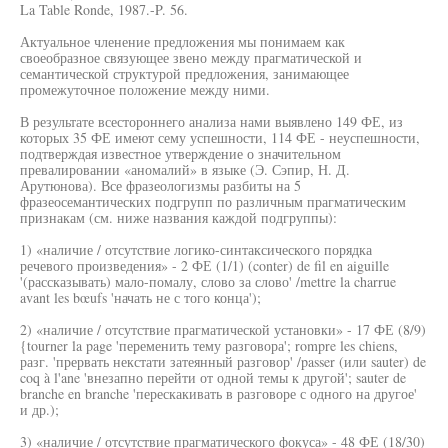
La Table Ronde, 1987.-P. 56.
Актуальное членение предложения мы понимаем как
своеобразное связующее звено между прагматической и
семантической структурой предложения, занимающее
промежуточное положение между ними.
В результате всестороннего анализа нами выявлено 149 ФЕ, из
которых 35 ФЕ имеют сему успешности, 114 ФЕ - неуспешности,
подтверждая известное утверждение о значительном
превалировании «аномалий» в языке (Э. Сэпир, Н. Д.
Арутюнова). Все фразеологизмы разбиты на 5
фразеосемантических подгрупп по различным прагматическим
признакам (см. ниже названия каждой подгруппы):
1) «наличие / отсутствие логико-синтаксического порядка
речевого произведения» - 2 ФЕ (1/1) (conter) de fil en aiguille
'(рассказывать) мало-помалу, слово за слово' /mettre la charrue
avant les bœufs 'начать не с того конца');
2) «наличие / отсутствие прагматической установки» - 17 ФЕ (8/9)
{tourner la page 'переменить тему разговора'; rompre les chiens,
разг. 'прервать некстати затеянный разговор' /passer (или sauter) de
coq à l'ane 'внезапно перейти от одной темы к другой'; sauter de
branche en branche 'перескакивать в разговоре с одного на другое'
и др.);
3) «наличие / отсутствие прагматического фокуса» - 48 ФЕ (18/30)