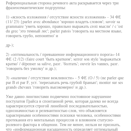
Референциальная сторона речевого акта раскрывается через три
фразеосемантические подгруппы:
1) «ясность изложения / отсутствие ясности изложения» - 34 ФЕ
(11/ 23) {parler avec abondance 'хорошо владеть словом'; savoir sa
grammaire 'уметь хорошо, правильно выражать croii мысли' / с 'est
du grec 'это темный лес'; parler patois 'говорить на местном языке,
говорить грубо, непонятно' и
др-);
2) «оптимальность / превышение информационного порога»-14
ФЕ (2 /12) (faire court 'быть кратким'; serrer son style 'выражаться
кратко' / dépenser sa salive, разг. 'болтать'; ouvrir les vannes, разг.
'говорить без умолку' и др.);
3) «наличие / отсутствие вежливости» - 5 ФЕ (О / 5) (ne parler que
par В et par F, уст. 'пересыпать речь грубой бранью'; monter sur ses
grands chevaux 'говорить высокомерно' и др.).
Уже давно лингвистами подмечено постоянное нарушение
постулатов Грайса в спонтанной речи, которая далеко не всегда
характеризуется строгой линейной последовательностью,
однозначностью и релевантностью слов, что объясняется
характерными особенностями психики человека, особенностями
протекания его ментальных процессов и влиянием статусно-
ролевого фактора в общении. Тем не менее, нельзя не признать,
что «информационная насыщенность определяет оптимальный