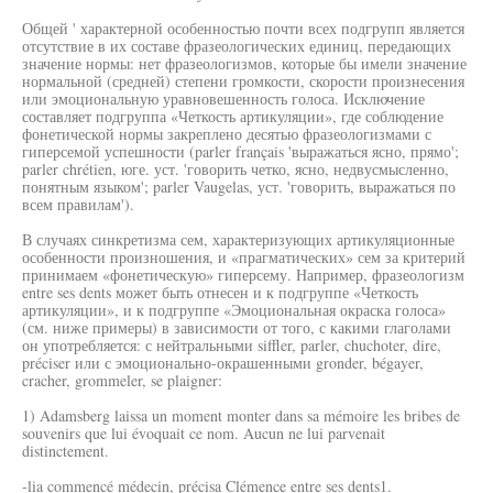
Общей ' характерной особенностью почти всех подгрупп является
отсутствие в их составе фразеологических единиц, передающих
значение нормы: нет фразеологизмов, которые бы имели значение
нормальной (средней) степени громкости, скорости произнесения
или эмоциональную уравновешенность голоса. Исключение
составляет подгруппа «Четкость артикуляции», где соблюдение
фонетической нормы закреплено десятью фразеологизмами с
гиперсемой успешности (parler français 'выражаться ясно, прямо';
parler chrétien, юге. уст. 'говорить четко, ясно, недвусмысленно,
понятным языком'; parler Vaugelas, уст. 'говорить, выражаться по
всем правилам').
В случаях синкретизма сем, характеризующих артикуляционные
особенности произношения, и «прагматических» сем за критерий
принимаем «фонетическую» гиперсему. Например, фразеологизм
entre ses dents может быть отнесен и к подгруппе «Четкость
артикуляции», и к подгруппе «Эмоциональная окраска голоса»
(см. ниже примеры) в зависимости от того, с какими глаголами
он употребляется: с нейтральными siffler, parler, chuchoter, dire,
préciser или с эмоционально-окрашенными gronder, bégayer,
cracher, grommeler, se plaigner:
1) Adamsberg laissa un moment monter dans sa mémoire les bribes de
souvenirs que lui évoquait ce nom. Aucun ne lui parvenait
distinctement.
-lia commencé médecin, précisa Clémence entre ses dents1.