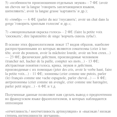
5) «особенности произношения отдельных звуков» - 7 ФЕ (avoir
un cheveu sur la langue 'говорить заплетающимся языком,
шепелявить'; avoir la langue grasse 'картавить' и др.);
6) «тембр» — 6 ФЕ (parler du nez 'гнусавить'; avoir un chat dans la
gorge 'говорить хриплым голосом' и др.»;
7) «эмоциональная окраска голоса» - 2 ФЕ (faire la petite voix
'сюсюкать'; dire lapatenôtre de singe 'ворчать сквозь зубы').
В основе этих фразеологизмов лежат 17 видов образов, наиболее
распространенными из которых являются соматизмы (crier à tue-
tête, avoir du poumon, avoir la mâchoire lourde, avoir un bon creux...)
— 23 ФЕ; физические действия, производимые человеком
(trancher net, hacher de la paille, compter ses mots...) - 13 ФЕ;
абстрактные понятия голоса, крика, звуков и действия,
производимые с их помощью (jeter des cris, avoir le verbe haut, faire
la petite voix...) - 11 ФЕ; зоонимы (crier comme une putois, parler
(le) français comme une vache espagnole, parler cheval...) — 8 ФЕ;
антропонимы (crier comme un aveugle, crier comme une harengère,
parler petit nègre...) - 6 ФЕ и т.д.
Полученные данные позволяют нам сделать вывод о предпочтении
во французском языке фразеологизмов, в которых наблюдаются
оппозиции
«отчетливость / неотчетливость артикуляции» и «высокая / низкая
степень интенсивности звучания».