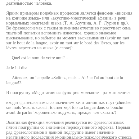
деятельностью человека.
Ярким примером подобных процессов является феномен «висения
на кончике языка» или «акустико-мнестической афазии» в речи
нормальных носителей языка (Т. А. Ахутина, А. Р. Лурия и др.).
Во фразеологизмах с таким значением отчетливо проступает сема
тщетной попытки вспомнить известное, хорошо знакомое
высказывание, но забытое на момент высказывания (avoir un mot
sur le bout de la langue, avoir un mot sur le bord des lèvres, sur les
lèvres 'вертеться на языке (о слове)':
— Quel est le nom de votre ami?...
Je le lui dis:
— Attendez, on l'appelle «Selfin», mais... Ah! je l'ai au bout de la
langue!2
В подгруппу «Медитативная функция: молчание - размышление»
входят фразеологизмы со значением хезитационных пауз (chercher
ses mots 'искать слова', tourner sept fois sa langue dans sa bouche
avant de parler 'хорошенько подумать, прежде чем сказать').
Эмотивная функция молчания реализуется во фразеологизмах
пятой подгруппы со значением перлокутивного эффекта. Первый
ряд фразеологизмов в данной подгруппе имеет значение
негативного последствия эмоционально-психологического стресса