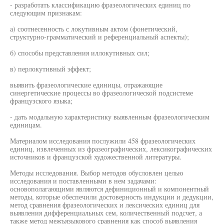
- разработать классификацию фразеологических единиц по
следующим признакам:
а) соотнесенность с локутивным актом (фонетический,
структурно-грамматический и референциальный аспекты);
б) способы представления иллокутивных сил;
в) перлокутивный эффект;
выявить фразеологические единицы, отражающие
синергетические процессы во фразеологической подсистеме
французского языка;
- дать модальную характеристику выявленным фразеологическим
единицам.
Материалом исследования послужили 458 фразеологических
единиц, извлеченных из фразеографических, лексикографических
источников и французской художественной литературы.
Методы исследования. Выбор методов обусловлен целью
исследования и поставленными в нем задачами:
основополагающими являются дефиниционный и компонентный
методы, которые обеспечили достоверность индукции и дедукции,
метод сравнения фразеологических и лексических единиц для
выявления дифференциальных сем, количественный подсчет, а
также метод межъязыкового сравнения как способ выявления