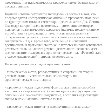
изосемных или идиоэтнических фразеологизмов французского и
русского языков.
Научная новизна результатов исследования состоит в том, что
впервые дается идеографическое описание фразеологизмов речи
во французском языке в свете теории речевых актов Дж. Остина,
благодаря которой стало возможным применение некоторых
критериев прагматического характера (наличие перлокутивного
воздействия на слушающего, уместность высказывания в
определенных условиях, наличие искренности в высказываниях
говорящего и т.д.). Кроме того, обращение к новейшим
достижениям в прагмалингвистике, в которых широко освещается
речемыслительный аспект речевой деятельности человека, дает
нам основание исследовать фразеологическое поле «Речевой акт»
в сфере мыслительной природы речевого акта.
На защиту выносятся следующие положения:
- типы речевых актов, разработанные в современной теории
речевых актов, имеют не только лексическую, но и
фразеологическую номинацию;
- фразеологическая подсистема французского языка способна
выполнять синергетическую (компенсационную) функцию по
отношению к лексической подсистеме, восполняя недостающие
звенья в номинативной системе языка;
- фразеологическая типология перлокутивного акта может