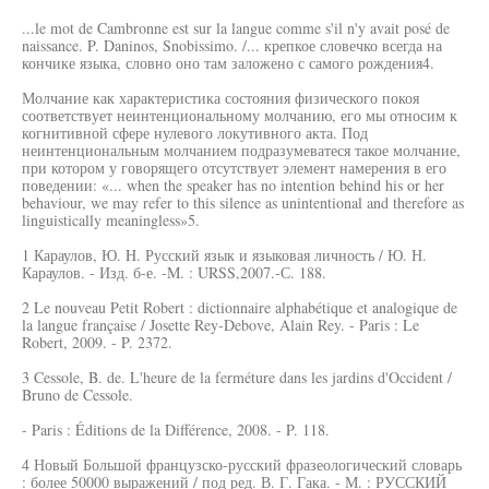
...le mot de Cambronne est sur la langue comme s'il n'y avait posé de
naissance. P. Daninos, Snobissimo. /... крепкое словечко всегда на
кончике языка, словно оно там заложено с самого рождения4.
Молчание как характеристика состояния физического покоя
соответствует неинтенциональному молчанию, его мы относим к
когнитивной сфере нулевого локутивного акта. Под
неинтенциональным молчанием подразумеватеся такое молчание,
при котором у говорящего отсутствует элемент намерения в его
поведении: «... when the speaker has no intention behind his or her
behaviour, we may refer to this silence as unintentional and therefore as
linguistically meaningless»5.
1 Караулов, Ю. H. Русский язык и языковая личность / Ю. Н.
Караулов. - Изд. б-е. -M. : URSS,2007.-С. 188.
2 Le nouveau Petit Robert : dictionnaire alphabétique et analogique de
la langue française / Josette Rey-Debove, Alain Rey. - Paris : Le
Robert, 2009. - P. 2372.
3 Cessole, B. de. L'heure de la ferméture dans les jardins d'Occident /
Bruno de Cessole.
- Paris : Éditions de la Différence, 2008. - P. 118.
4 Новый Большой французско-русский фразеологический словарь
: более 50000 выражений / под ред. В. Г. Гака. - М. : РУССКИЙ