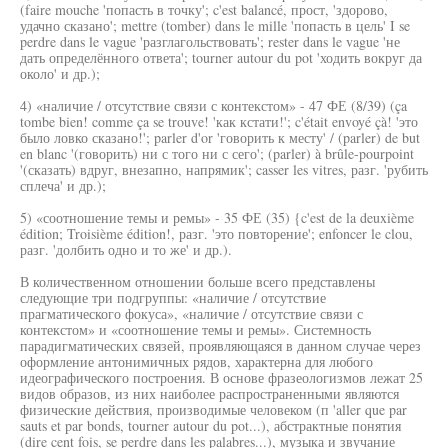
(faire mouche 'попасть в точку'; c'est balancé, прост, 'здорово,
удачно сказано'; mettre (tomber) dans le mille 'попасть в цель' I se
perdre dans le vague 'разглагольствовать'; rester dans le vague 'не
дать определённого ответа'; tourner autour du pot 'ходить вокруг да
около' и др.);
4) «наличие / отсутствие связи с контекстом» - 47 ФЕ (8/39) (ça
tombe bien! comme ça se trouve! 'как кстати!'; c'était envoyé çà! 'это
было ловко сказано!'; parler d'or 'говорить к месту' / (parler) de but
en blanc '(говорить) ни с того ни с сего'; (parler) à brûle-pourpoint
'(сказать) вдруг, внезапно, напрямик'; casser les vitres, разг. 'рубить
сплеча' и др.);
5) «соотношение темы и ремы» - 35 ФЕ (35) {c'est de la deuxième
édition; Troisième édition!, разг. 'это повторение'; enfoncer le clou,
разг. 'долбить одно и то же' и др.).
В количественном отношении больше всего представлены
следующие три подгруппы: «наличие / отсутствие
прагматического фокуса», «наличие / отсутствие связи с
контекстом» и «соотношение темы и ремы». Системность
парадигматических связей, проявляющаяся в данном случае через
оформление антонимичных рядов, характерна для любого
идеографического построения. В основе фразеологизмов лежат 25
видов образов, из них наиболее распространенными являются
физические действия, производимые человеком (п 'aller que par
sauts et par bonds, tourner autour du pot...), абстрактные понятия
(dire cent fois, se perdre dans les palabres...), музыка и звучание