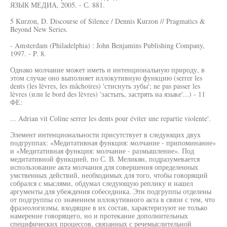
ЯЗЫК МЕДИА, 2005. - С. 881.
5 Kurzon, D. Discourse of Silence / Dennis Kurzon // Pragmatics &
Beyond New Series.
- Amsterdam (Philadelphia) : John Benjamins Publishing Company,
1997. - P. 8.
Однако молчание может иметь и интенциональную природу, в
этом случае оно выполняет иллокутивную функцию (serrer les
dents (les lèvres, les mâchoires) 'стиснуть зубы'; ne pas passer les
lèvres (или le bord des lèvres) 'застыть, застрять на языке'...) - 11
ФЕ:
... Adrian vit Coline serrer les dents pour éviter une repartie violente'.
Элемент интенциональности присутствует в следующих двух
подгруппах: «Медитативная функция: молчание - припоминание»
и «Медитативная функция: молчание - размышление». Под
медитативной функцией, по С. В. Меликян, подразумевается
использование акта молчания для совершения определенных
умственных действий, необходимых для того, чтобы говорящий
собрался с мыслями, обдумал следующую реплику и нашел
аргументы для убеждения собеседника. Эти подгруппы отделены
от подгруппы со значением иллокутивного акта в связи с тем, что
фразеологизмы, входящие в их состав, характеризуют не только
намерение говорящего, но и протекание дополнительных
специфических процессов, связанных с речемыслительной