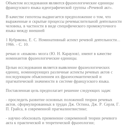
Объектом исследования являются фразеологические единицы
французского языка идеографической группы «Речевой акт».
В качестве гипотезы выдвигается предположение о том, что
выраженные и скрытые процессы речемыслительной деятельности
человека, в частности в виде специфического промежуточного
языка между внешней
1 Кубрякова, Е. С. Номинативный аспект речевой деятельности...
1986. - С. 10.
речью и «языком» мозга (Ю. Н. Караулов), имеют в качестве
номинантов фразеологические единицы.
Целью исследования является выявление фразеологических
единиц, номинирующих различные аспекты речевых актов с
последующим объяснением их фразеосемантической и
прагматической значимости в системе французского языка.
Поставленная цель предполагает решение следующих задач:
- проследить развитие основных положений теории речевых
актов, сформулированных в трудах Дж. Остина, Дж. Р. Серля, Г.
П. Грайса, в современной прагмалингвистике;
- научно обосновать применение современной теории речевого
акта к практической и теоретической фразеологии;