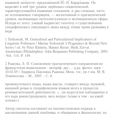
языковой личности, предложенной Ю. Н. Карауловым. Он
выделяет в ней три уровня: вербально-семантический,
характеризующийся языковым сознанием, и два сложных, часто
не осознаваемых говорящим, — когнитивный и прагматический
уровни, включающие интеллектуальную и мотивационную сферы.
Исходя из этого, ученый выдвигает гипотезу о существовании
специфического связующего звена между этими тремя уровнями в
виде
1 Terkourafi, М. Generalised and Particularised Implicatures of
Linguistic Politeness / Marina Terkourafi // Pragmatics & Beyond New
Series / ed. by Peter Künlein, Hannes Rieser, Henk Zeevat. -
Amsterdam (Philadelphia): John Benjamins Publishing Company, 2003.
-Vol. 114.-P. 149.
2 Рыжова, Л. П. Становление прагматического направления во
французском языкознании : автореф. дис.... д-ра. филол. наук :
10.02.05 / Людмила Павловна Рыжова; Моск. гос. ун-т им. М. В.
Ломоносова. - М., 2005. - С. 8.
промежуточного языка, языка мысли, стоящего между звуковой,
внешней речью и специфическим языком мозга в процессах
речемыслительной деятельности: «...он недоступен наблюдению и
его надо реконструировать, весь вопрос только в том - на какой
основе»1.
Автор гипотезы настаивает на лингвистическом подходе к
рассмотрению данной проблемы, и обращение к фразеологии, по