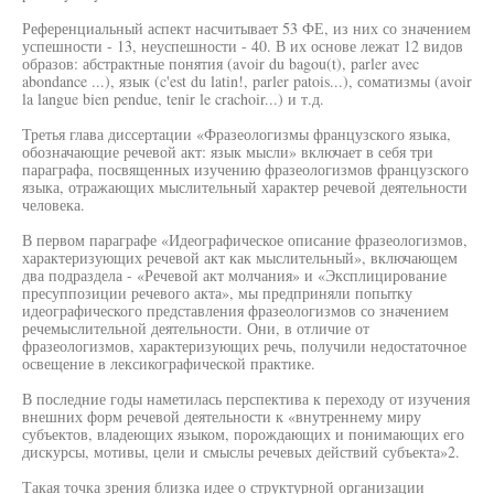
Референциальный аспект насчитывает 53 ФЕ, из них со значением
успешности - 13, неуспешности - 40. В их основе лежат 12 видов
образов: абстрактные понятия (avoir du bagou(t), parler avec
abondance ...), язык (c'est du latin!, parler patois...), соматизмы (avoir
la langue bien pendue, tenir le crachoir...) и т.д.
Третья глава диссертации «Фразеологизмы французского языка,
обозначающие речевой акт: язык мысли» включает в себя три
параграфа, посвященных изучению фразеологизмов французского
языка, отражающих мыслительный характер речевой деятельности
человека.
В первом параграфе «Идеографическое описание фразеологизмов,
характеризующих речевой акт как мыслительный», включающем
два подраздела - «Речевой акт молчания» и «Эксплицирование
пресуппозиции речевого акта», мы предприняли попытку
идеографического представления фразеологизмов со значением
речемыслительной деятельности. Они, в отличие от
фразеологизмов, характеризующих речь, получили недостаточное
освещение в лексикографической практике.
В последние годы наметилась перспектива к переходу от изучения
внешних форм речевой деятельности к «внутреннему миру
субъектов, владеющих языком, порождающих и понимающих его
дискурсы, мотивы, цели и смыслы речевых действий субъекта»2.
Такая точка зрения близка идее о структурной организации