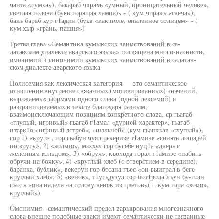
чанта «сумка»), бакараб чирахъ «умный, проницательный человек,
светлая голова (букв горящая лампа)» - ( кум чиракъ «свеча»),
бакъ бараб хур г1адин (букв «как поле, опаленное солнцем» - (
кум хыр «грань, пашня»)
Третья глава «Семантика кумыкских заимствований в са-
латавском диалекте аварского языка» посвящена многозначности,
омонимии и синонимии кумыкских заимствований в салатав-
ском диалекте аварского языка
Полисемия как лексическая категория — это семантическое
отношение внутренне связанных (мотивированных) значений,
выражаемых формами одного слова (одной лексемой) и
разграничиваемых в тексте благодаря разным,
взаимоисключающим позициям конкретного слова, ср гьагаб
«глупый, игривый» гьагаб г1амал «дурной характер», гьагаб
итарк1о «игривый ястреб», «шальной» (кум гьанкъав «глупый»),
гор 1) «круг» , гор гьабун чуял рекеризе т1амизе «гонять лошадей
по кругу», 2) «кольцо», маххул гор бугебе нуц1а «дверь с
железным кольцом», 3) «обруч», къолода горал т1амизе «набить
обручи на бочку», 4) «круглый хлеб (с отверстием в середине),
баранка, бублик», векерун гор босана гъос «он выиграл в беге
круглый хлеб», 5) «венок», т1угьдузул гор бот1рода лъун бу-гоан
гъолъ «она надела на голову венок из цветов»( = кум гора «комок,
круглый»)
Омонимия - семантический предел варьирования многозначного
слова внешне подобные знаки имеют семантически не связанные