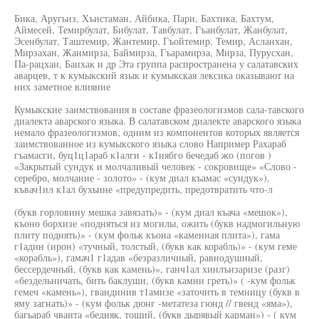
Бика, Аругьиз, Хъистаман, Айбика, Пари, Бахтика, Бахтум,
Аймесей, Темирбулат, Бибулат, Тавбулат, Гъанбулат, Жанбулат,
Эсенбулат, Таштемир, Жантемир, Гъойтемир, Темир, Асланхан,
Мирзахан, Жанмирза, Баймирза, Гъарамирза, Мирза, Пурусхан,
Па-рацхан, Баихак и др Эта группа распространена у салатавских
аварцев, т к кумыкский язык и кумыкская лексика оказывают на
них заметное влияние
Кумыкские заимствования в составе фразеологизмов сала-тавского
диалекта аварского языка. В салатавском диалекте аварского языка
немало фразеологизмов, одним из компонентов которых является
заимствованное из кумыкского языка слово Например Рахараб
гъамасги, буц1ц1араб к1алги - к1иябго бечедаб жо (погов )
«Закрытый сундук и молчаливый человек - сокровище» «Слово -
серебро, молчание - золото» - (кум диал къамас «сундук»),
къвач1ил к1ал бухьине «предупредить, предотвратить что-л
(букв горловину мешка завязать)» - (кум диал къача «мешок»),
къоно борхизе «подняться из могилы, ожить (букв надмогильную
плиту поднять)» - (кум фольк къона «каменная плита»), гама
г1адин (ирон) «тучный, толстый, (букв как корабль)» - (кум геме
«корабль»), гамач1 г1адав «безразличный, равнодушный,
бессердечный, (букв как камень)», ганч1ал хинлъизаризе (разг)
«бездельничать, бить баклуши, (букв камни греть)» ( -кум фольк
гемеч «камень»), гвандинив т1амизе «заточить в темницу (букв в
яму загнать)» - (кум фольк дюнг -метатеза гюнд // гвенд «яма»),
багьараб чванта «бедняк, тощий, (букв дырявый карман») - ( кум