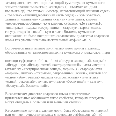
«скандалист, человек, поднимающий суматоху» от кумыкского
заимствования гъалмагъир «скандал» ( - къалмагъал, диал
къалмагъ-ар), гъалтахъчи «мастер, изготовляющий ленчики седел»
- гъал-тахъ «ленчик(деревянная часть седла)» - кум къалтакъ,
хазиначи «казначей» - хазина «казна» - кум хазна, кирачи
«перевозчик-аробщик» -кум киргчи, суффикс -к!о гъаржак1о
«шкатулка» -гъаржа «сосуд, ящик» - старокум гьаржа «ящик,
сосуд», итарк1о 'сокол" - кум ителги Видимо, кумыкское
окончание -ги было воспринято салатавским диалектом аварского
языка как уменьшительно-ласкательный аффикс ~к1 о
Встречается значительное количество имен прилагательных,
образованных от заимствованных из кумыкского языка слов, пари
помощи суффиксов -б,( -в,--й,-л) айгъурав «коварный, хитрый»
-айгъур - кум айгъыр, ахтаяб «кастрированный» - ахта «мерин»
(ахтаяб чу «кастрированная лошадь, мерин» ) - старокум ахта
«мерин», ачихъаб «открытый, откровенный, ясный», ачихъаб зоб
«ясное небо», ачихъаб масъала «вопрос ясный» - кум ачыкъ
«ясный, открытый», пучав, пучлъарав «беспутный» - кум пуч
«беспутный, бесполезный»,
В салатавском диалекте аварского языка качественные
прилагательные обозначают такое свойство, которым предметы
могут обладать в большей или меньшей степени
Качественные прилагательные могут быть образованы от наречий
или от имен существительных с помощью суффиксов -аб, -яб