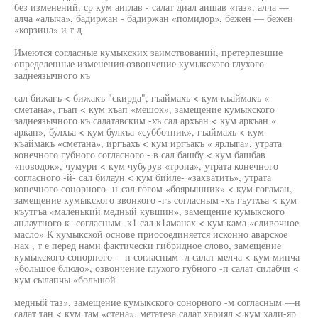
без изменений, ср кум аиглав - салат диал аишав «таз», алча —
алча «алыча», бадиржан - бадиржан «помидор», бежен — бежен
«корзина» и т д
Имеются согласные кумыкских заимствований, претерпевшие
определенные изменения озвончение кумыкского глухого
заднеязычного къ
сал бижагъ < бижакъ "скирда", гъаймахъ < кум къаймакъ «
сметана», гъап < кум къап «мешок», замещение кумыкского
заднеязычного къ салатавским -хъ сал архъан < кум аркъан «
аркан», булхъа < кум булкъа «субботник», гъаймахъ < кум
къаймакъ «сметана», иргъахъ < кум иргъакъ « ярлыга», утрата
конечного губного согласного - в сал башбу < кум башбав
«поводок», чумури < кум чубурув «тропа», утрата конечного
согласного -й- сал билаун < кум бийле- «захватить», утрата
конечного сонорного -н-сал гогом «боярышник» < кум гогаман,
замещение кумыкского звонкого -гъ согласным -хъ гъутхъа < кум
къутгъа «маленький медный кувшин», замещение кумыкского
анлаутного к- согласным -к1 сал к1аманах < кум кама «сливочное
масло» К кумыкской основе приосоединяется исконно аварское
нах , т е перед нами фактически гибридное слово, замещение
кумыкского сонорного —н согласным -л салат мелча < кум минча
«большое блюдо», озвончение глухого губного -п салат силабчи <
кум сылапчы «большой
медный таз», замещение кумыкского сонорного -м согласным —н
салат тан < кум там «стена», метатеза салат хариял < кум хали-яр