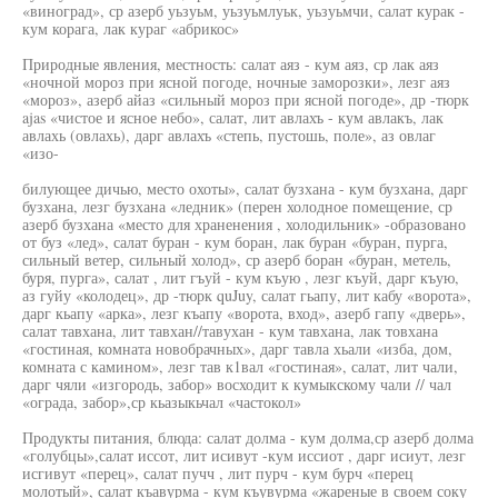
«виноград», ср азерб уьзуьм, уьзуьмлуьк, уьзуьмчи, салат курак -
кум корага, лак кураг «абрикос»
Природные явления, местность: салат аяз - кум аяз, ср лак аяз
«ночной мороз при ясной погоде, ночные заморозки», лезг аяз
«мороз», азерб айаз «сильный мороз при ясной погоде», др -тюрк
ajas «чистое и ясное небо», салат, лит авлахъ - кум авлакъ, лак
авлахь (овлахь), дарг авлахъ «степь, пустошь, поле», аз овлаг
«изо-
билующее дичью, место охоты», салат бузхана - кум бузхана, дарг
бузхана, лезг бузхана «ледник» (перен холодное помещение, ср
азерб бузхана «место для храненения , холодильник» -образовано
от буз «лед», салат буран - кум боран, лак буран «буран, пурга,
сильный ветер, сильный холод», ср азерб боран «буран, метель,
буря, пурга», салат , лит гъуй - кум къую , лезг къуй, дарг къую,
аз гуйу «колодец», др -тюрк quJuy, салат гьапу, лит кабу «ворота»,
дарг кьапу «арка», лезг къапу «ворота, вход», азерб гапу «дверь»,
салат тавхана, лит тавхан//тавухан - кум тавхана, лак товхана
«гостиная, комната новобрачных», дарг тавла хьали «изба, дом,
комната с камином», лезг тав к1вал «гостиная», салат, лит чали,
дарг чяли «изгородь, забор» восходит к кумыкскому чали // чал
«ограда, забор»,ср кьазыкьчал «частокол»
Продукты питания, блюда: салат долма - кум долма,ср азерб долма
«голубцы»,салат иссот, лит исивут -кум иссиот , дарг исиут, лезг
исгивут «перец», салат пучч , лит пурч - кум бурч «перец
молотый», салат къавурма - кум къувурма «жареные в своем соку