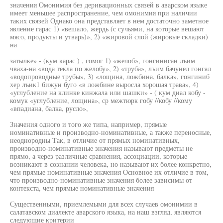
значения Омонимия без деривационных связей в аварском языке
имеет меньшее распространение, чем омонимия при наличии
таких связей Однако она представляет в нем достаточно заметное
явление гарас 1) «вешало, жердь (с сучьями, на которые вешают
мясо, продукты и утварь)», 2) «жировой слой (жировые складки)
на
затылке» - (кум карас ) , гомог 1) «желоб», гонгинисан лъим
чваха-на «вода текла по желобу», 2) «труба», лъим бачунел гонгал
«водопроводные трубы», 3) «лощина, ложбина, балка», гонгиниб
хер лъик1 бижун буго «в ложбине выросла хорошая трава», 4)
«углубление на клинке кинжала или шашки» - ( кум диал кобу -
комук «углубление, лощина», ср межтюрк гобу //кобу //кому
«впадиана, балка, русло»,
Значения одного и того же типа, например, прямые
номинативные и производно-номинативные, а также переносные,
неоднородны Так, в отличие от прямых номинативных,
производно-номинативные значения называют предметы не
прямо, а через различные сравнения, ассоциации, которые
возникают в сознании человека, но называют их более конкретно,
чем прямые номинативные значения Основное их отличие в том,
что производно-номинативные значения более зависимы от
контекста, чем прямые номинативные значения
Существенными, приемлемыми для всех случаев омонимии в
салатавском диалекте аварского языка, на наш взгляд, являются
следующие критерии