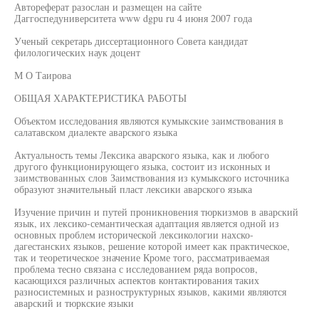
Автореферат разослан и размещен на сайте
Даггоспедуниверситета www dgpu ru 4 июня 2007 года
Ученый секретарь диссертационного Совета кандидат
филологических наук доцент
М О Таирова
ОБЩАЯ ХАРАКТЕРИСТИКА РАБОТЫ
Объектом исследования являются кумыкские заимствования в
салатавском диалекте аварского языка
Актуальность темы Лексика аварского языка, как и любого
другого функционирующего языка, состоит из исконных и
заимствованных слов Заимствования из кумыкского источника
образуют значительный пласт лексики аварского языка
Изучение причин и путей проникновения тюркизмов в аварский
язык, их лексико-семантическая адаптация является одной из
основных проблем исторической лексикологии нахско-
дагестанских языков, решение которой имеет как практическое,
так и теоретическое значение Кроме того, рассматриваемая
проблема тесно связана с исследованием ряда вопросов,
касающихся различных аспектов контактирования таких
разносистемных и разноструктурных языков, какими являются
аварский и тюркские языки