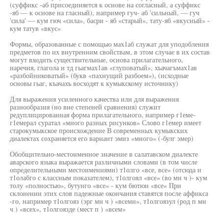
(суффикс -аб присоединяется к основе на согласный, а суффикс
-яб — к основе на гласный), например гуч- аб 'сильный, — гуч
'сила' — кум гюч «сила», басри - яб «старый», тату-яб «вкусный» -
кум татув «вкус»
Формы, образованные с помощью мах1аб служат для уподобления
предметов по их внутренним свойствам, в этом случае в их состав
могут входить существительные, основа прилагательного,
наречия, глагола и тд гьагмах1ав «глуповатый», хъачагъмах1ав
«разбойниковатый» (букв «пахнущий разбоем»), (исходные
основы гьаг, къачахъ восходят к кумыкскому источнику)
Для выражения усиленного качества или для выражения
разнообразия (но вне степеней сравнения) служит
редуплицированная форма прилагательного, например г1еме-
г1емерал суратал «много разных рисунков» Слово г1емер имеет
старокумыкское происхождение В современных кумыкских
диалектах сохраняется его вариант эмиз «много» (-булг эмер)
Обобщительно-местоименное значение в салатавском диалекте
аварского языка выражается различными словами (в том числе
определительными местоимениями) т1олго «все, все» (отсюда и
т1олабго с классным показателем), т1олгоял «все» (во мн ч )- кум
толу «полностью», бутунго «все» - кум бютюн «все» При
склонении этих слов падежные окончания ставятся после аффикса
-го, например т1олгояз (эрг мн ч ) «всеми», т1олгоязул (род п мн
ч ) «всех», т1олгоязде (мест п ) «всем»