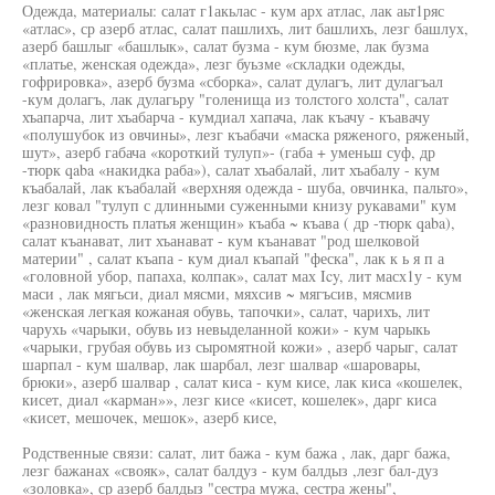
Одежда, материалы: салат г1акьлас - кум арх атлас, лак аьт1ряс
«атлас», ср азерб атлас, салат пашлихъ, лит башлихъ, лезг башлух,
азерб башлыг «башлык», салат бузма - кум бюзме, лак бузма
«платье, женская одежда», лезг буьзме «складки одежды,
гофрировка», азерб бузма «сборка», салат дулагъ, лит дулагъал
-кум долагъ, лак дулагьру "голенища из толстого холста", салат
хъапарча, лит хъабарча - кумдиал хапача, лак къачу - къавачу
«полушубок из овчины», лезг къабачи «маска ряженого, ряженый,
шут», азерб габача «короткий тулуп»- (габа + уменьш суф, др
-тюрк qaba «накидка раба»), салат хъабалай, лит хъабалу - кум
къабалай, лак къабалай «верхняя одежда - шуба, овчинка, пальто»,
лезг ковал "тулуп с длинными суженными книзу рукавами" кум
«разновидность платья женщин» къаба ~ къава ( др -тюрк qaba),
салат къанават, лит хъанават - кум къанават "род шелковой
материи" , салат къапа - кум диал къапай "феска", лак к ь я п а
«головной убор, папаха, колпак», салат мах Icy, лит масх1у - кум
маси , лак мягьси, диал мясми, мяхсив ~ мягъсив, мясмив
«женская легкая кожаная обувь, тапочки», салат, чарихъ, лит
чарухь «чарыки, обувь из невыделанной кожи» - кум чарыкь
«чарыки, грубая обувь из сыромятной кожи» , азерб чарыг, салат
шарпал - кум шалвар, лак шарбал, лезг шалвар «шаровары,
брюки», азерб шалвар , салат киса - кум кисе, лак киса «кошелек,
кисет, диал «карман»», лезг кисе «кисет, кошелек», дарг киса
«кисет, мешочек, мешок», азерб кисе,
Родственные связи: салат, лит бажа - кум бажа , лак, дарг бажа,
лезг бажанах «свояк», салат балдуз - кум балдыз ,лезг бал-дуз
«золовка», ср азерб балдыз "сестра мужа, сестра жены",