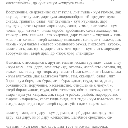
чистоплюйка», др -уйг ханум «супруга хана»
Вооружение, снаряжение: салат гулла, лит гулла - кум гюл-ле, лак
ккулла, лезг гуьлле, дарг гула «шарикообразный предмет, пуля,
снаряд, граната», салат, лит хъундагь - кум къуннакъ, дарг
кьундахь, лезг къундах «приклад», салат, чачма, лит сачма - кум
чачма, дарг чачма ~ чячма «дробь, дробинка», салат хъанжар, лит
ханжар - кум хынжал , лак ххаржан, дарг ханжал ~ хиржан ~ хин-
жал, лезг хенжал, азерб ханджар «кинжал», салат, лит чахъма, лак
чахма - кум чакъма «затвор кремневого ружья, пистолета, курок»,
салат ярагъ, лак ярагь, дарг ярагь, лезг яракь - кум ярагъ «оружие,
вооружение», азерб яраг, др -тюрк яpaq «панцирь»
Лексика, относящаяся к другим тематическим группам: салат агъу
- кум агьу , лак, дарг, лезг агьу «яд, отрава», азерб агы «отрава, яд,
зелье», кыпч аву, др -тюрк агу, салат г1алагъожа, лит г1алагъважа
- кум алагъожа ,лак аьлягьожа "шум, гам, скандал", салат , лит
борч - кум борч, лак бурж, лезг бурж «долг, ссуда, заем, долг,
обязанность, поручение, касательство, отношение к чему-л »,
азерб бордж «долг, ссуда, обязательство, обязанность», салат, лит
гьара - кум уст къаракъ, лак гьара «грабеж, разбой, мародерство,
гьарачи «мародер», салат гиди-гиди, лит гиди - кум къы-тыкъ, лак
гьиди, дарг гиди-гиди, азерб гыдыг, уйг гидик «щекотка»,
салат дарман, лит дару - кум дарман, азерб дары, лак дару, чаг
дару, каз дару, кирг дару «лекарство, целебное средство», са-
лат карт - кум керт, лак карт, дарг герт «насечка, надсечка,