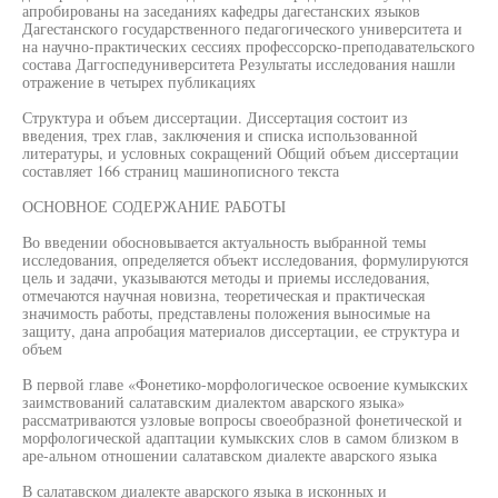
апробированы на заседаниях кафедры дагестанских языков
Дагестанского государственного педагогического университета и
на научно-практических сессиях профессорско-преподавательского
состава Даггоспедуниверситета Результаты исследования нашли
отражение в четырех публикациях
Структура и объем диссертации. Диссертация состоит из
введения, трех глав, заключения и списка использованной
литературы, и условных сокращений Общий объем диссертации
составляет 166 страниц машинописного текста
ОСНОВНОЕ СОДЕРЖАНИЕ РАБОТЫ
Во введении обосновывается актуальность выбранной темы
исследования, определяется объект исследования, формулируются
цель и задачи, указываются методы и приемы исследования,
отмечаются научная новизна, теоретическая и практическая
значимость работы, представлены положения выносимые на
защиту, дана апробация материалов диссертации, ее структура и
объем
В первой главе «Фонетико-морфологическое освоение кумыкских
заимствований салатавским диалектом аварского языка»
рассматриваются узловые вопросы своеобразной фонетической и
морфологической адаптации кумыкских слов в самом близком в
аре-альном отношении салатавском диалекте аварского языка
В салатавском диалекте аварского языка в исконных и