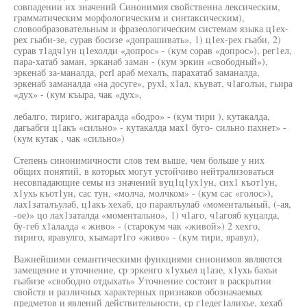
совпадении их значений Синонимия свойственна лексическим,
грамматическим морфологическим и синтаксическим),
словообразовательным и фразеологическим системам языка ц1ех-
рех гьаби-зе, сурав босизе «допрашивать», 1) ц1ех-рех гьаби, 2)
сурав т1адч1ун ц1ехолди «допрос» - (кум сорав «допрос»), рег1ел,
пара-хатаб заман, эрканаб заман - (кум эркин «свободный»),
эркенаб за-маналда, perl араб мехалъ, парахатаб заманалда,
эркенаб заманалда «на досуге», pyxl, х1ал, къуват, ч1аголъи, гьира
«дух» - (кум къыра, чак «дух»,
лебалго, тириго, жигаралда «бодро» - (кум тири ), кутакалда,
дагьабги ц1акъ «сильно» - кутакалда мах1 буго- сильно пахнет» -
(кум кутак , чак «сильно»)
Степень синонимичности слов тем выше, чем больше у них
общих понятий, в которых могут устойчиво нейтрализоваться
несовпадающие семы из значений вуц1ц1ух1ун, сих1 къот1ун,
х1ухь къот1ун, сас тун, «молча, молчком» - (кум сас «голос»),
лах1заталъулаб, ц1акъ хехаб, цо параялъулаб «моментальный, (-ая,
-ое)» цо лах1заталда «моментально», 1) ч1аго, ч1агояб куцалда,
бу-геб х1алалда « живо» - (старокум чак «живой») 2 хехго,
тириго, яравулго, къамарт1го «живо» - (кум тири, яравул),
Важнейшими семантическими функциями синонимов являются
замещение и уточнение, ср эркенго х1ухьел ц1азе, х1ухь бахъи
гьабизе «свободно отдыхать» Уточнение состоит в раскрытии
свойств и различных характерных признаков обозначаемых
предметов и явлений действительности, ср г1едег1алихъе, хехаб