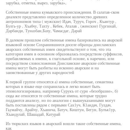
зарубка, отметка, вырез, зарубка»,
Собственные имена кумыкского происхождения. В салатав-ском
диалекте представлено определенное количество древних
антропонимов типа ( мужские) Идач, Туруч, Гороч , Къантур ,
Булгь-ур , Хъабчу, Тахту , Кебек, Аталав , (женские) Гургинай,
Дарбанди, Туназбан,Баху, Чамасдаг, Дарай
В далеком прошлом собственные имена базировались на аварской
языковой основе Сохранившиеся доселе образцы доисламских
аварских собственных имен свидетельствуют о том, что эта
категория имен в основном образовалась посредством суффиксов,
прибавляемых к имени, к глагольной основе, к наречию, или
посредством словосложения Доисламские аварские собственные
имена могут быть разбиты на исконно аварские и на
заимствованные у других народностей
К первой группе относятся а) имена собственные, семантика
которых в языке еще сохранилась и легко может быть
этимологизирована, например Сурукъ от сури «безобразие», б)
сюда же относятся те собственные имена, которые трудно
поддаются анализу, но по аналогии с вышеуказанными могут
быть поставлены рядом с первыми Сах1уч, К1андач, Гулдач,
Гьумайчу, Арайчу, Хъанича, Батуч, Киштун, Бегун, Булък1ур,
Хъандулай, Шашадай, Катурай
Из тюркских языков в аварский вошли такие собственные имена,
как