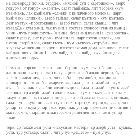
на сковороде почки, сердце», «мясной суп с картошкой», азерб
говурма от говур- «жарить», салат гьаймахъ, лит т1орахь -кум
къаймакъ, лак къаймагь «сливки с кипяченого молока», дарг
кьаймакь «сливки», азерб гаймаг, салат къатихъ - кум къатыкъ ,
лезг къатух «простокваша», азерб гатыг, салат къанц1 , лит
къавдДа - кум ханц, лак къанц в составе словосочетания кьанц1
учин «чуть прокиснуть» (о вине, бузе) анд къанц1а «сыворотка»,
салат пулаву, лит пулов - кум пилав, дарг пулов «плов», лак
пулов, азерб плов, салат гьохъ - кум къувукъ «отруби», лак
хьувхьу «пшеничная крупа, изготовляемая дома жернове», салат
чайдан, лит чайник 1 - кум чайдан, лак чайдан «чайник для
кипячения воды»
Ремесло, торговля: салат ариш-бериш - кум алыш-бериш , лак
алиш-вариш «торговля, спекуляция», азерб алыш-вериш, букв
«взятие-давание», салат, лит ашбаз - кум ашбаз, лак ашпаз
«повар», в лезг ашбаз «харчевня», салат, лит гъалайчи - кум
къалай-чы, лак кьалайчи «лудильщик», салат гъалай - кум къалай
«олово», ср азерб галай, салат тахъил - кум такъыл, лак тахил ~
тахул «прилавок (в магазине)» , ср азерб дахыл «касса, копилка»,
салат туп - кум топ , лак ттуп «тюк, отрез (материи)», салат, лит
устар -старокум устар «мастер», ,лак усттар «ремесленник, хозяин
мастерской, старший в мастерской ремесленника», лезг устар
«мае-
тер», ср также лезг уста «искусный мастер», ср азерб уста , кумык,
уста, тур устакар, салат , лит учуз «дешево» - кум учуз,