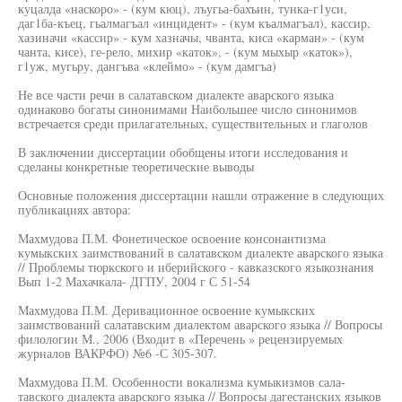
куцалда «наскоро» - (кум кюц), лъугьа-бахъин, тунка-г1уси,
даг1ба-къец, гьалмагъал «инцидент» - (кум къалмагъал), кассир,
хазиначи «кассир» - кум хазначы, чванта, киса «карман» - (кум
чанта, кисе), ге-рело, михир «каток», - (кум мыхыр «каток»),
г1уж, мугьру, дангъва «клеймо» - (кум дамгъа)
Не все части речи в салатавском диалекте аварского языка
одинаково богаты синонимами Наибольшее число синонимов
встречается среди прилагательных, существительных и глаголов
В заключении диссертации обобщены итоги исследования и
сделаны конкретные теоретические выводы
Основные положения диссертации нашли отражение в следующих
публикациях автора:
Махмудова П.М. Фонетическое освоение консонантизма
кумыкских заимствований в салатавском диалекте аварского языка
// Проблемы тюркского и иберийского - кавказского языкознания
Вып 1-2 Махачкала- ДГПУ, 2004 г С 51-54
Махмудова П.М. Деривационное освоение кумыкских
заимствований салатавским диалектом аварского языка // Вопросы
филологии М., 2006 (Входит в «Перечень » рецензируемых
журналов ВАКРФО) №6 -С 305-307.
Махмудова П.М. Особенности вокализма кумыкизмов сала-
тавского диалекта аварского языка // Вопросы дагестанских языков