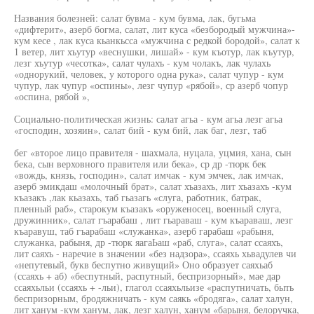
Названия болезней: салат бувма - кум бувма, лак, бугьма
«дифтерит», азерб богма, салат, лит куса «безбородый мужчина»-
кум кесе , лак куса кьанкьсса «мужчина с редкой бородой», салат к
1 ветер, лит хъутур «веснушки, лишай» - кум къотур, лак къутур,
лезг хъутур «чесотка», салат чулахъ - кум чолакъ, лак чулахь
«однорукий, человек, у которого одна рука», салат чупур - кум
чупур, лак чупур «оспины», лезг чупур «рябой», ср азерб чопур
«оспина, рябой »,
Социально-политическая жизнь: салат агьа - кум агьа лезг агьа
«господин, хозяин», салат бий - кум бий, лак баг, лезг, таб
бег «второе лицо правителя - шахмала, нуцала, уцмия, хана, сын
бека, сын верховного правителя или бека», ср др -тюрк бек
«вождь, князь, господин», салат имчак - кум эмчек, лак имчак,
азерб эмикдаш «молочный брат», салат хъазахъ, лит хъазахъ -кум
къазакъ ,лак кьазахь, таб гьазагь «слуга, работник, батрак,
пленный раб», старокум къазакъ «оруженосец, военный слуга,
дружинник», салат гъарабаш , лит гьараваш - кум къараваш, лезг
къаравуш, таб гъарабаш «служанка», азерб гарабаш «рабыня,
служанка, рабыня, др -тюрк яагаЬаш «раб, слуга», салат ссаяхъ,
лит саяхъ - наречие в значении «без надзора», ссаяхь хьвадулев чи
«непутевый, букв беспутно живущий» Оно образует саяхьаб
(ссаяхь + аб) «беспутный, распутный, беспризорный», мае дар
ссаяхьльи (ссаяхь + -льи), глагол ссаяхьльизе «распутничать, быть
беспризорным, бродяжничать - кум саякь «бродяга», салат халун,
лит ханум -кум ханум, лак, лезг халун, ханум «барыня, белоручка,