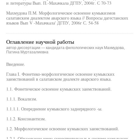
и литературы Вып. П.-Махачкала ДГПУ, 2004г. С 70-73
Махмудова П.М. Морфологическое освоение кумыкизмов
салатавским диалектом аварского языка // Вопросы дагестанских
языков Вып V -Махачкала' ДГПУ, 2006г С. 54-58
Оглавление научной работы
автор диссертации — кандидата филологических наук Махмудова,
Патина Муртазалиевна
Введение.
Глава I. Фонетико-морфологическое освоение кумыкских
заимствований в салатавском диалекте аварского языка.
1.1. Фонетическое освоение кумыкских заимствований.
1.1.1. Вокализм.
1.1.1.1. Опереднение кумыкского заднерядного -ы.
1.1.2. Консонантизм.
1.2. Морфологическое освоение кумыкских заимствований.
1.2.1. Образование имен существительных в системе кумыкских