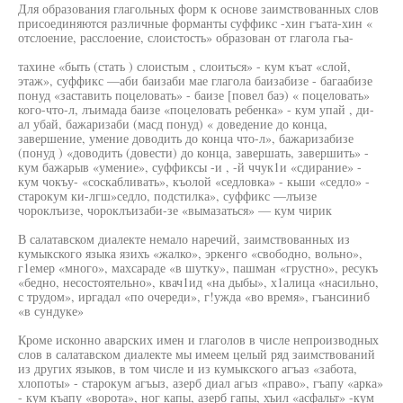
Для образования глагольных форм к основе заимствованных слов
присоединяются различные форманты суффикс -хин гъата-хин «
отслоение, расслоение, слоистость» образован от глагола гьа-
тахине «быть (стать ) слоистым , слоиться» - кум къат «слой,
этаж», суффикс —аби баизаби мае глагола баизабизе - багаабизе
понуд «заставить поцеловать» - баизе [повел баэ) « поцеловать»
кого-что-л, лъимада баизе «поцеловать ребенка» - кум упай , ди-
ал убай, бажаризаби (масд понуд) « доведение до конца,
завершение, умение доводить до конца что-л», бажаризабизе
(понуд ) «доводить (довести) до конца, завершать, завершить» -
кум бажарыв «умение», суффиксы -и , -й ччук1и «сдирание» -
кум чокъу- «соскабливать», къолой «седловка» - кьши «седло» -
старокум ки-лгш»седло, подстилка», суффикс —лъизе
чороклъизе, чороклъизаби-зе «вымазаться» — кум чирик
В салатавском диалекте немало наречий, заимствованных из
кумыкского языка язихъ «жалко», эркенго «свободно, вольно»,
г1емер «много», махсараде «в шутку», пашман «грустно», ресукъ
«бедно, несостоятельно», квач1ид «на дыбы», х1алица «насильно,
с трудом», иргадал «по очереди», г!ужда «во время», гъансиниб
«в сундуке»
Кроме исконно аварских имен и глаголов в числе непроизводных
слов в салатавском диалекте мы имеем целый ряд заимствований
из других языков, в том числе и из кумыкского агъаз «забота,
хлопоты» - старокум агъыз, азерб диал агыз «право», гъапу «арка»
- кум къапу «ворота», ног капы, азерб гапы, хъил «асфальт» -кум