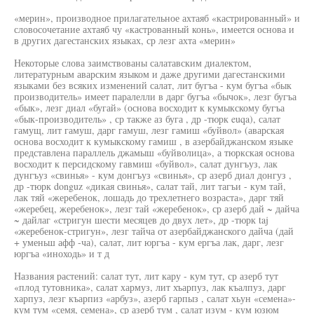
«мерин», производное прилагательное ахтаяб «кастрированный» и
словосочетание ахтаяб чу «кастрованный конь», имеется основа и
в других дагестанских языках, ср лезг ахта «мерин»
Некоторые слова заимствованы салатавским диалектом,
литературным аварским языком и даже другими дагестанскими
языками без всяких изменений салат, лит бугъа - кум бугъа «бык
производитель» имеет паралелли в дарг бугъа «бычок», лезг бугъа
«бык», лезг диал «бугай» (основа восходит к кумыкскому бугъа
«бык-производитель» , ср также аз буга , др -тюрк euqa), салат
гамущ, лит гамуш, дарг гамуш, лезг гамиш «буйвол» (аварская
основа восходит к кумыкскому гамиш , в азербайджанском языке
представлена параллель джамыш «буйволица», а тюркская основа
восходит к персидскому гавмиш «буйвол», салат дунгъуз, лак
дунгъуз «свинья» - кум донгъуз «свинья», ср азерб диал донгуз ,
др -тюрк donguz «дикая свинья», салат тай, лит тагъи - кум тай,
лак тяй «жеребенок, лошадь до трехлетнего возраста», дарг тяй
«жеребец, жеребенок», лезг тай «жеребенок», ср азерб дай ~ дайча
~ дайлаг «стригун шести месяцев до двух лет», др -тюрк taj
«жеребенок-стригун», лезг тайча от азербайджанского дайча (дай
+ уменьш афф -ча), салат, лит юргъа - кум ергъа лак, дарг, лезг
юргъа «иноходь» и т д
Названия растений: салат тут, лит кару - кум тут, ср азерб тут
«плод тутовника», салат хармуз, лит хъарпуз, лак къалпуз, дарг
харпуз, лезг къарпиз «арбуз», азерб гарпыз , салат хьун «семена»-
кум тум «семя, семена», ср азерб тум , салат изум - кум юзюм