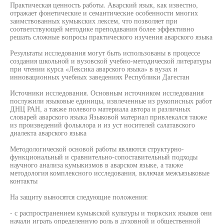
Практическая ценность работы. Аварский язык, как известно,
отражает фонетические и семантические особенности многих
заимствованных кумыкских лексем, что позволяет при
соответствующей методике преподавания более эффективно
решать сложные вопросы практического изучения аварского языка
Результаты исследования могут быть использованы в процессе
создания школьной и вузовской учебно-методической литературы
при чтении курса «Лексика аварского языка» в вузах и
инновационных учебных заведениях Республики Дагестан
Источники исследования. Основным источником исследования
послужили языковые единицы, извлеченные из рукописных работ
ДНЦ РАН, а также полевого материала автора и различных
словарей аварского языка Языковой материал привлекался также
из произведений фольклора и из уст носителей салатавского
диалекта аварского языка
Методологической основой работы являются структурно-
функциональный и сравнительно-сопоставительный подходы
научного анализа кумыкизмов в аварском языке, а также
методология комплексного исследования, включая межъязыковые
контакты
На защиту выносятся следующие положения:
- с распространением кумыкской культуры и тюркских языков они
начали играть определенную роль в духовной и общественной