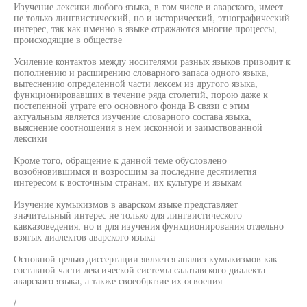
Изучение лексики любого языка, в том числе и аварского, имеет
не только лингвистический, но и исторический, этнографический
интерес, так как именно в языке отражаются многие процессы,
происходящие в обществе
Усиление контактов между носителями разных языков приводит к
пополнению и расширению словарного запаса одного языка,
вытеснению определенной части лексем из другого языка,
функционировавших в течение ряда столетий, порою даже к
постепенной утрате его основного фонда В связи с этим
актуальным является изучение словарного состава языка,
выяснение соотношения в нем исконной и заимствованной
лексики
Кроме того, обращение к данной теме обусловлено
возобновившимся и возросшим за последние десятилетия
интересом к восточным странам, их культуре и языкам
Изучение кумыкизмов в аварском языке представляет
значительный интерес не только для лингвистического
кавказоведения, но и для изучения функционирования отдельно
взятых диалектов аварского языка
Основной целью диссертации является анализ кумыкизмов как
составной части лексической системы салатавского диалекта
аварского языка, а также своеобразие их освоения
/