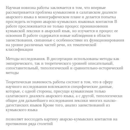
Научная новизна работы заключается в том, что впервые
рассматривается проблема кумыкизмов в салатавском диалекте
аварского языка в монографическом плане и делается попытка
проследить историю аварско-кумыкских языковых контактов В
работе прослеживается не только процесс проникновения
кумыкской лексики в аварский язык, но изучается и процесс ее
освоения В работе содержатся новые наблюдения в области
заимствования, связанные с особенностями их функционирования
на уровне различных частей речи, их тематической
классификации
Методы исследования. В диссертации использованы методы как
эмпирического, так и теоретического уровней описательный,
сопоставительный, типологический и сравнительно-исторический
методы
Теоретическая значимость работы состоит в том, что в сферу
научного исследования вовлекаются специфические данные,
которые, с одной стороны, присущи кумыкизмам только
салатавского диалекта аварского языка, а с другой, типологически
общие для дальнейшего исследования лексики многих нахско-
дагестанских языков Кроме того, анализ заимствований из
кумыкского языка
позволяет воссоздать картину аварско-кумыкских контактов на
протяжении ряда столетий