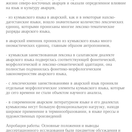
жизни северо-восточных аварцев и оказали определенное влияние
на язык и культуру аварцев,
- из кумыкского языка в аварский, как и в некоторые нахско-
дагестанские языки, вошло значительное количество лексических
единиц, которыми пронизаны многие лексико-тематические
разряды аварского языка,
в аварский именник проникло из кумыкского языка много
ономастических единиц, главным образом антропонимов,
- кумыкская заимствованная лексика в салатавском диалекте
аварского языка подверглась соответствующей фонетической,
морфологической и лексико-семантической адаптации, она
полностью подчинилась фонетико-морфологическим
закономерностям аварского языка,
- с лексическими заимствованиями в аварский язык проникли
отдельные морфологические элементы кумыкского языка, которые
до сего времени не стали объектом научного анализа,
- в современном аварском литературном языке и его диалектах
кумыкизмы несут большую функциональную нагрузку, находя
широкое применение в терминообразовании, в языке прессы и
художественных произведений
Апробация работы. Основные положения и выводы
диссертационного исследования были предметом обсуждения и