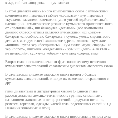
къыр, сайгъат «подарок» — кум савгъат
В этом диалекте очень много композитных основ с кумыкскими
компонентами пара-пара гьабизе «кромсать» - кум пара-пара
«кусками, чаемтями, клочьями», унго-унгояб «действительный,
настоящий» -семантическое развитие кумыкского прилагательного
от «правильный», иш бажарулев «дельный» (оба компонента
данного словосочетания являются кумыкскими иш «дело»+
бажарыв «способность», бажармакъ « суметь, уметь, справиться с
делом»), жагадул гъвет1 «вишневое дерево, вишня» - кум жие
«вишня», гулла-хер «боеприпасы» - кум гюлле «пуля, снаряд»+ ав
хер «порох», ишгъечХ «бездельник» - кум иш «дело» + ав г1еч «
не имеющий», куц~мухъ «образ» - кум кюц «форма, вид»
Вторая глава посвящена лексико-фразеологическому освоению
кумыкских заимствований салатавским диалектом аварского языка
В салатавском диалекте аварского языка намного больше
кумыкских заимствований, и шире их освоение по сравнению с
дру-
гими диалектами и литературным языком В данной главе
рассматриваются лексико-тематические группы, связанные с
названиями животных и птиц, растений, продуктов питания,
ремесел, торговли, одежды, частей тела, родственных связей и т д
Названия животных и птиц.
В салатавском диалекте аварского языка представлена основа ахта