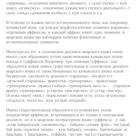
«черемша», оглушение конечного звонкого -з салат хъумус < кум
хомуз «агачкумуз», озвончение кумыкского глухого дентального -т
салат сохъда «домашняя колбаса» < кум сокъта и т д
В отличие от языков чисто агглютинативного типа, как например,
кумыкский язык, где каждое морфологическое значение выражено
отдельным аффиксом, и каждый аффикс имеет одно значение, в
аварском языке мы наблюдаем наличие флективных и
агглютинативных элементов
Несмотря на это, в салатавском диалекте аварского языка очень
много слов образовано путем заимствования кумыкских основ
иногда и суффиксов Например, при помощи суффикса -лъи
образуются новые имена существительные в салатавском диалекте
аварского языка от заимствованных из кумыкского языка основ
бегавуллъи «должность аульского старшины» -бегавул уст
«аульский старшина», яравуллъи «тренировка» - яравуллыае
«тренироваться» (яравул гъабизе «тренировать кого-л» , - старокум
яравул «тренировка», устарлъи «мастерство» от устар «мастер»
Основа имеет связь с тюркскими словами уста, устаз, ягъзинлъи
«подлость, низость» -кум азгъын «подлый»
Имена существительные образуются от кумыкских основ
посредством аффиксов, встречающихся не только в салатавском
диалекте, но и в аварском литературном языке суффиксы - у лав,
-илав байрахъулав «знаменосец» - байрахъ «знамя, флаг», баг1араб
бай-рахъ «красное знамя», - кум байракъ «знамя», баитихъшав «в
башлыке, с башлыком», суффикс -чи (мн -чаг1и) гъалмагъирчи