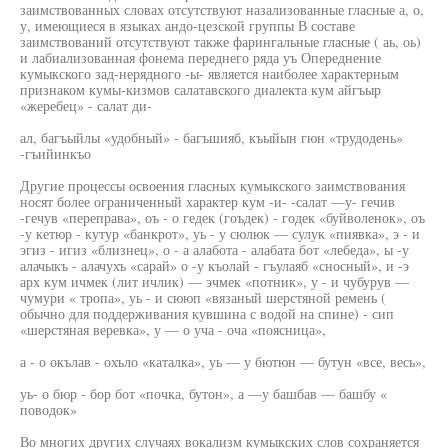
заимствованных словах отсутствуют назализованные гласные а, о,
у, имеющиеся в языках андо-цезской группы В составе
заимствований отсутствуют также фарингальные гласные ( аь, оь)
и лабиализованная фонема переднего ряда уъ Опереднение
кумыкского зад-нерядного -ы- является наиболее характерным
признаком кумы-кизмов салатавского диалекта кум айгъыр
«жеребец» - салат ди-
ал, багъыйлы «удобный» - багъшияб, къыйын гюн «трудодень»
-гъийинкъо
Другие процессы освоения гласных кумыкского заимствования
носят более ограниченный характер кум -и- -салат —у- гечив
-гечув «переправа», оъ - о гедек (гоъдек) - годек «буйволенок», оъ
-у кетюр - кутур «банкрот», уь - у сюлюк — сулук «пиявка», э - и
эгиз - игиз «близнец», о - а алабота - алабата бот «лебеда», ы -у
алачыкъ - алачухъ «сарай» о -у къолай - гъулаяб «сносный», и -э
арх кум ичмек (лит ичлик) — эчмек «потник», у - и чубурув —
чумури « тропа», уь - и сююп «вязаный шерстяной ремень (
обычно для поддерживания кувшина с водой на спине) - сип
«шерстяная веревка», у — о уча - оча «поясница»,
а - о окълав - охъло «каталка», уь — у бютюн — бутун «все, весь»,
уь- о бюр - бор бот «почка, бутон», а —у башбав — башбу «
поводок»
Во многих других случаях вокализм кумыкских слов сохраняется