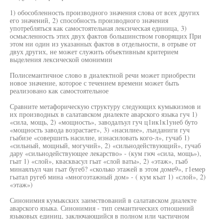
1) обособленность производного значения слова от всех других
его значений, 2) способность производного значения
употребляться как самостоятельная лексическая единица, 3)
осмысленность этих двух фактов большинством говорящих При
этом ни один из указанных фактов в отдельности, в отрыве от
двух других, не может служить объективным критерием
выделения лексической омонимии
Полисемантичное слово в диалектной речи может приобрести
новое значение, которое с течением времени может быть
реализовано как самостоятельное
Сравните метафорическую структуру следующих кумыкизмов и
их производных в салатавском диалекте аварского языка гуч 1)
«сила, мощь, 2) «мощность», заводалъул гуч ц1ик1к1унеб буто
«мощность завода возрастает», 3) «насилие», лъиданиги гуч
гьабизе «совершить насилие, изнасиловать кого-л», гучаб 1)
«сильный, мощный, могучий», 2) «сильнодействующий», гучаб
дару «сильнодействующее лекарство» - (кум гюч «сила, мощь»),
гьат 1) «слой», квасквасул гьат «слой ваты», 2) «этаж», гьаб
минаялъул чан гьат бугеб? «сколько этажей в этом доме9», г1емер
гьатал ругеб мина «многоэтажный дом» - ( кум къат 1) «слой», 2)
«этаж»)
Синонимия кумыкских заимствований в салатавском диалекте
аварского языка. Синонимия - тип семантических отношений
языковых единиц, заключающийся в полном или частичном