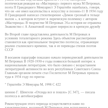
поэтическая реакция на «Мастерицу» первого мужа М Петровых,
поэта П Грандицкого Мемуарист Э Герштейн ошибалась, говоря,
что он «не имел касательства к искусству и поэзии»11 В 1934 году
П Грандицкий написал стихотворение «Демон грозный в тельце
малом », в котором вступит в лирическую полемику с автором
«Мастерицы» В творчестве М Петровых Э1а история не отражена
Знакомство с А Ахматовой позднее переросло в крепкую дружбу
Во Второй главе представлена деятельность М Петровых в
условиях тоталитарного режима Здесь объектом рассмотрения
становится как оригинальное творчество поэтессы, отражающее
реалии сталинского времени, так и ее переводы стихов поэтов
СССР
В восьмом параграфе показано начало переводческой деятельности
М Петровых В 1920-1930-е годы появился большой интерес к
национальным литературам, что было связано с возрастанием
литературной активности во всех республиках Советского Союза
Главным органом печати стал Гослитизтат М Петровых пришла
туда в 1934 году по пригла-
" Герштейн Э Мемуары М, 1998 С 422
шению Г. Шенгели «Отсюда все и пошло» [С 347], — писала
поэтесса в автобиографии
Реконструкция этого периода осуществляется нами по
характеристике, выданной М Петровых при вступлении в