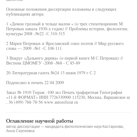
Основные положения диссертации изложены в следующих
публикациях автора
1 «Демон грозный в тельце малом » (о трех стихотворениях M
Петровых начала 1930-х годов) // Проблемы истории, филологии,
культуры 2008 -№22 -С 310-315
2 Мария Петровых и Ярославский союз поэтов // Мир русского
слова — 2009 -№1 -С 108-111
3 Вокруг «Дальнего дерева» (о первой книге M С Петровых) //
Вестник ЦМОМГУ -2008 -№8 - С 85-89
20 Литературная газета №24 13 июня 1979 г С 2
Подписано в печать 22 04 2009
Заказ № 1910 Тираж -100 экз Печать трафаретная Типография
«11-й ФОРМАТ» ИНН 7726330900 115230, Москва, Варшавское ш
, 36 (499) 788-78-56 www autoreferat ru
Оглавление научной работы
автор диссертации — кандидата филологических наук Кастарнова,
Анна Сергеевна