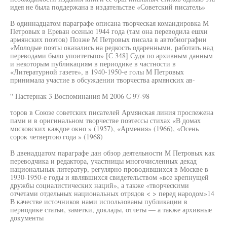
идея не была поддержана в издательстве «Советский писатель»
В одиннадцатом параграфе описана творческая командировка М
Петровых в Ереван осенью 1944 года (там она переводила ешхи
армянских поэтов) Позже М Петровых писала в автобиографии
«Молодые поэты оказались на редкость одаренными, работать над
переводами было упоитетьпо» [С 348] Судя по архивным данным
и некоторым публикациям в периодике в частности в
«Литературной газете», в 1940-1950-е голы М Петровых
принимала участие в обсуждении творчества армянских ав-
'' Пастернак 3 Воспоминания М 2006 С 97-98
торов в Союзе советских писателей Армянская линия прослежена
пами и в оригинальном творчестве поэтессы стихах «В домах
московских каждое окно » (1957), «Армения» (1966), «Осень
сорок четвертою года » (1968)
В двенадцатом параграфе дан обзор деятельности М Петровых как
переводчика и редактора, участницы многочисленных декад
национальных литератур, регулярно проводившихся в Москве в
1930-1950-е годы и являвшихся свидетельством «все крепнущей
дружбы социалистических наций», а также «творческими
отчетами отдельных национальных отрядов < > перед народом»14
В качестве источников нами использованы публикации в
периодике статьи, заметки, доклады, отчеты — а также архивные
документы