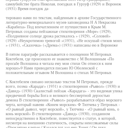
самоубийстве брата Николая, поездках в Гурзуф (1929) и Воронеж
(1931) Время поездок да-
тировано нами по текстам, найденным в архиве Государственного
литературно-мемориального музея-заповедника Н А Некрасова
«Карабиха» Под впечатлением от путешествия в Крым М.
Петровых созданы пейзажные стихотворения «Море» (1929),
«Полдневное солнце дрожа растекалось » (1929), «Соловей»
(1929) «Неукротимою тревогой »(1931), «Не искушай стихов моих
» (1931), «Сказочка» («Дрема») (1931) написаны ею в Воронеже
В пятом параграфе рассказывается о посещении М Петровых
Коктебеля, где произошло ее знакомство с М Волошиным «По
просьбе Волошина я читала ему мои стихи Он отнесся к ним
хорошо»9 Нами приводится письмо Ю Оболенской с
положительным огзывом М Волошина о стихах М Петровых
С Коктебелем связано несколько текстов М Петровых, прежде
всего, поэма «Карадаг» (1931) и стихотворения «Рьявол» (1930) и
«Давид» (1930) Скалистый пейзаж «Карадага» - это видимая улика
предвечной борьбы Бога и великого бессмертной дерзостью
демона В стихотворении «Рьявол» разрабатывается образ морского
черта, который навеян «Конем морским» Ф Тютчева у Петровых -
«О рьяный дьявол, черт морской», у Тютчева - «О рьяный конь, о
конь морской» В стихотворении «Давид» (1930), созданном
непосредственно в Коктебеле, повествуется о статуе, в которой,
несмотря на внешнюю статичность, сокрыты неиссякаемые силы
«Проклятою клетью / Казался тот зал ему Хочет / Он руку