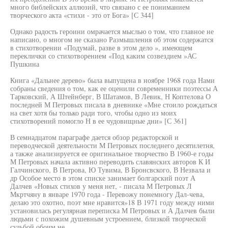
много библейских аллюзий, что связано с ее пониманием
творческого акта «стихи - это от Бога» [С 344]
Однако радость героини омрачается мыслью о том, что главное не
написано, о многом не сказано Размышления об этом содержатся
в стихотворении «Подумай, разве в этом дело », имеющем
переклички со стихотворением «Под каким созвездием »АС
Пушкина
Книга «Дальнее дерево» была выпущена в ноябре 1968 года Нами
собраны сведения о том, как ее оценили современники поэтессы А
Тарковский, А Штейнберг, В Шатамов, В Левик, Н Коптелова О
последней М Петровых писала в дневнике «Мне стоило рождаться
на свет хотя бы только ради того, чтобы одно из моих
стихотворений помогло Н в ее чудовищные дни» [С 361]
В семнадцатом параграфе дается обзор редакторской и
переводческой деятельности М Петровых последнего десятилетня,
а также анализируется ее оригинальное творчество В 1960-е годы
М Петровых начала активно переводить славянских авторов К И
Галчинского, В Петрова, Ю Тувима, В Бронсвского, В Незвала и
др Особое место в этом списке занимает болгарский поэт А
Далчев «Новых стихов у меня нет, - писала М Петровых Л
Мкртчяну в январе 1970 года - Перевожу понемногу Дал-чева,
делаю это охотно, поэт мне нравится»18 В 1971 году между ними
установилась регулярная переписка М Петровых и А Далчев были
людьми с похожим душевным устроением, близкой творческой
судьбой обоим не