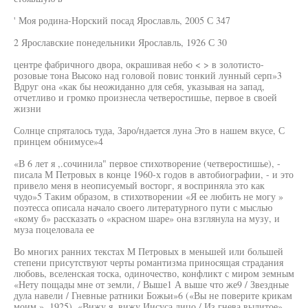
' Моя родина-Норский посад Ярославль, 2005 С 347
2 Ярославские понедельники Ярославль, 1926 С 30
центре фабричного двора, окрашивая небо < > в золотисто-
розовые тона Высоко над головой повис тонкий лунный серп»3
Вдруг она «как бы неожиданно для себя, указывая на запад,
отчетливо и громко произнесла четверостишье, первое в своей
жизни
Солнце спряталось туда, Заро/ндается луна Это в нашем вкусе, С
принцем обнимусе»4
«В 6 лет я ,.сочинила" первое стихотворение (четверостишье), -
писала М Петровых в конце 1960-х годов в автобиографии, - и это
привело меня в неописуемый восторг, я восприняла это как
чудо»5 Таким образом, в стихотворении «Я ее любить не могу »
поэтесса описала начало своего литературного пути с мыслью
«кому б» рассказать о «красном шаре» она взглянула на музу, и
муза поцеловала ее
Во многих ранних текстах М Петровых в меньшей или большей
степени присутствуют черты романтизма приносящая страдания
любовь, вселенская тоска, одиночество, конфликт с миром земным
«Нету пощады мне от земли, / Выше1 А выше что же9 / Звездные
дула навели / Гневные ратники Божьи»6 («Вы не поверите крикам
моим », 1925), «Вижу я, вижу Иисуса лицо / Из гнева вылитое»