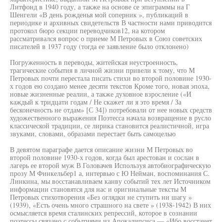
Литфонд в 1940 году, а также на основе се эпиграммы на Г
Шенгели «В день рожденья мой соперник », публикаций в
периодике и архивных свидетельств В частности нами приводится
протокол бюро секции переводчиков12, на котором
рассматривался вопрос о приеме М Петровых в Союз советских
писателей в 1937 году (тогда ее заявление было отклонено)
Погруженность в переводы, житейская неустроенность,
трагические события в личной жизни привели к тому, что М
Петровых почти перестала писать стихи во второй половине 1930-
х годов ею создано менее десяти текстов Кроме того, новая эпоха,
новые жизненные реалии, а также духовное взросление («И
каждый к тридцати годам / Не скажет ли я это время / За
бесконечность не отдам» [С 34]) потребовали от нее новых средств
художественного выражения Поэтесса начала возвращение в русло
классической традиции, се лирика становится реалистичной, игра
звуками, словами, образами перестает быть самоцелью
В девятом параграфе дается описание жизни М Петровых во
второй половине 1930-х годов, когда был арестован и сослан в
лагерь ее второй муж В Головачев Используя автобиографическую
прозу М Финкельбер1 а, интервью с Ю Нейман, воспоминания С.
Линкина, мы восстанавливаем канву событий тех лет Источником
информации становятся для нас и оригинальные тексты М
Петровых стихотворения «Без оглядки не ступить ни шагу »
(1939), «Есть очень много страшного на свете » (1938-1942) В них
осмысляется время сталинских репрессий, которое в сознании
поэтессы связано с событиями из Апокалипсиса — «Ибо восстанет