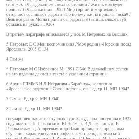
(там же), «Чередованием смеха со стонами / Жизнь моя будет
полна»7 («Чаша жизни», 1925) Мир горний и мир земной
отторгают сс лишают радости «Но почему же ты пришла, тоска9 /
Ведь все равно Могла прийги бы радость»8 («Лишь слякоть губ
осталась на руках »,1926)
В третьем параграфе описывается учеба М Петровых на Высших
5 Петровых Е С Мои воспоминания //Моя родина -Норскии посад
Ярославль, 2005 С 134
4 Там же
^ Петровых М С Избранное М, 1991 С 346 В дальнейшем ссьпки
на это издание даются в тексте с указанием страницы
6 Архив ГЛММЗ Н Л Некрасова «Карабиха», коллекция
«Ярославское отделение Союза поэтов», оп 1 ед хр 11, МП-19042
7 Тау же Ед хр 9, МН-19040
8 Там же Ед хр 11, МН-19042
государственных литературных курсах, куда она поступила в 1925
году вместе с Л Тарковским, Ю Нейман, В Державиным, В
Головачевым, Д Андреевым и др Нами приводится программа
обучения, характеризуется профессорско-преподавательский
состав И Рукавишников Г Рачинскин, Г Шенгели, М Цявловский,