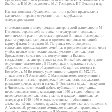
Якобсона, В М Жирмунского, М Л Гаспарова, Е Г Эткинда и др
Научная новизна обусловлена тем, что в работе представлена
фактически первая в отечественном и зарубежном
литературоведении
систематизация и интерпретация литературной деятельности М
Петровых, отразившей историко-литературные и социально-
политические реалии советского времени В нашем исследовании
реконструирован, датирован и прокомментирован основной
корпус фактов биографии М. Петровых место рождения,
социальное происхождение, семейные и родственные связи, места
учебы, первые поэтические опыты, участие в деятельности
Ярославского союза поэтов, поступление на Высшие
государственные литературные курсы, ближайшее литературное
окружение (знакомство с Б Пастернаком), практика в газете
«Гудок», «членство» в объединении «Квадрига», поездка в
Коктебель к М Во тетину, увлеченность театром (II МХЛТ),
знакомство с Л Ахматовой, О Мандельштамом, поступление в
Гослитиздат, начало переводческой деятельности, замужество,
рождение дочери, арест и ссычка В Головачева (мужа), эвакуация
в Чистополь, поэтический дебют, публикации в периодике,
несостоявшаяся книга, командировки 1940-х годов, обширная
переводческая деятельность, участие в декадах национальных
литератур в 1940-1950-е годы, «оттепель», публикация в
альманахе «День поэзии», дружба, творческие взаимоотношения с
А Ахматовой, руководство семинаром молодых переводчиков,
встреча с армянским критиком Л Мкртчяном, издание книги