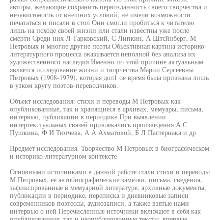
авторы, желающие сохранить первозданность своего творчества и
независимость от внешних условий, не имели возможности
печататься и писали в стол Они смогли пробиться к читателю
лишь на исходе своей жизни или стали известны уже после
смерти Среди них Л Тарковский, С Липкин, А Штсйнберг, М
Петровых и многие другие поэты Обьективная картина историко-
литературного процесса оказывается неполной без анализа их
художественного наследия Именно по этой причине актуальным
является исследование жизни и творчества Марии Сергеевны
Петровых (1908-1979), которая дол1 ое время была признана лишь
в узком кругу поэтов-переводчиков.
Объект исследования: стихи и переводы М Петровых как
опубликованные, так и хранящиеся в архивах, мемуары, письма,
интервью, публикации в периодике При выявлении
интертекстуальных связей привлекались произведения А С
Пушкина, Ф И Тютчева, А А Ахматовой, Б Л Пастернака и др
Предмет исследования. Творчество М Петровых в биографическом
и историко-литературном контексте
Основными источниками в данной работе стали стихи и переводы
М Петровых, ее автобиографические заметки, письма, сведения,
зафиксированные в мемуарной литературе, архивные документы,
публикации в периодике, переписка и дневниковые записи
современников поэтессы, аудиозаписи, а также взятые нами
интервью о ней Перечисленные источники включают в себя как
опубликованные, так и неопубликованные тексты, впервые