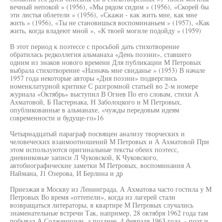
вечный непокой » (1956), «Мы рядом сидим » (1956), «Скорей бы
эти листья облетели » (1956), «Скажи - как жить мне, как мне
жить » (1956), «Ты не становишься воспоминаньем » (1957), «Как
жить, когда владеют мной », «К твоей могиле подойду » (1959)
В этот период к поэтессе с просьбой дать стихотворение
обратилась редколлегия альманаха «День поэзии», ставшего
одним из знаков нового времени Для публикации М Петровых
выбрала стихотворение «Назначь мне свиданье » (1953) В начале
1957 года некоторые авторы «Дня поэзии» подверглись
номенклатурной критике С разгромной статьей во 2-м номере
журнала «Октябрь» выступил В Огнев По его словам, стихи А
Ахматовой, Б Пастернака, Н Заболоцкого и М Петровых,
опубликованные в альманахе, «чужды передовым идеям
современности и будуще-го»16
Четырнадцатый параграф посвящен анализу творческих и
человеческих взаимоотношений М Петровых и А Ахматовой При
этом используются оригинальные тексты обеих поэтесс,
дневниковые записи Л Чуковской, К Чуковского,
автобиографические заметки М Петровых, воспоминания А
Наймана, J1 Озерова, И Берлина и др
Приезжая в Москву из Ленинграда, А Ахматова часто гостила у М
Петровых Во время «оттепели», когда из лагерей стали
возвращаться литераторы, в квартире М Петровых случались
знаменательные встречи Так, например, 28 октября 1962 года там
побывал А Солженицын, а позднее, 4 февраля 1963 года, - поэт и