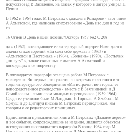
искусствовед В Василенко, на глазах у которого в лагере умирал Н
Пунин
В 1962 и 1964 годах М Петровых отдыхала в Комарове - «вотчине»
А Ахматовой, где написала стихотворение «День изо дня и год из
го-
16 Огнев В День нашей поэзии//Октябрь 1957 №2 С 208
да » (1962), воссоздающее ее литературный портрет Нами дается
анализ стихотворений «Ты сама себе держава » (1963) и
«Ахматовой и Пастернака » (1964), «Болезнь» (1970), «Постылых
„ни гугу" », также связанных с именем А Ахматовой и
восходящих к ее творчеству
В пятнадцатом параграфе освещена работа М Петровых с
молодежью Во-первых, это участие во встречах известного в тс
годы литературного объединения «Магистраль», во-вторых, ее
непосредственное руководство - вместе с В Звягинцевой и Д
Самойловым - семинаром молодых переводчиков (1959-1964)
Среди ее учеников были М Ландман, Н Горская, А Якобсон, М
Ярмуш и др Цитируя письма М Петровых переводчикам, мы
говорим о ее редакторских принципах
Единственная прижизненная книга М Петровых «Дальнее дерево»
и все события, сопровождавшие ее издание, являются объектом
исследования шестнадцатого параграфа В конце 1964 года М
Петровых познакомилась с критиком Л Мкртчяном В результате