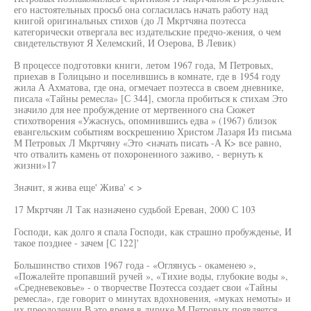
его настоятельных просьб она согласилась начать работу над
книгой оригинальных стихов (до Л Мкртчяна поэтесса
категорически отвергала вес издательские предчо-жения, о чем
свидетельствуют Я Хелемский, И Озерова, В Левик)
В процессе подготовки книги, летом 1967 года, М Петровых,
приехав в Голицыно и поселившись в комнате, где в 1954 году
жила А Ахматова, где она, огмечает поэтесса в своем дневнике,
писала «Тайны ремесла» [С 344], смогла пробиться к стихам Это
значило для нее пробуждение от мертвенного сна Сюжет
стихотворения «Ужаснусь, опомнившись едва » (1967) близок
евангельским событиям воскрешению Христом Лазаря Из письма
М Петровых Л Мкртчяну «Это <начать писать -А К> все равно,
что отвалить камень от похороненного заживо, - вернуть к
жизни»17
Значит, я жива еще' Жива' < >
17 Мкртчян Л Так назначено судьбой Ереван, 2000 С 103
Господи, как долго я спала Господи, как страшно пробужденье, И
такое позднее - зачем [С 122]'
Большинство стихов 1967 года - «Оглянусь - окаменею »,
«Пожалейте пропавший ручей », «Тихие воды, глубокие воды »,
«Средневековье» - о творчестве Поэтесса создает свои «Тайны
ремесла», где говорит о минутах вдохновения, «муках немоты» и
их преодолении В это время в лирике М Петровых появляется