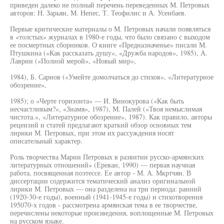
приведен далеко не полный перечень переведенных М. Петровых
авторов: Н. Зарьян, М. Непес, Т. Теофилис и А. Усенбаев.
Первые критические материалы о М. Петровых начали появляться
в «толстых» журналах в 1980-е годы, что было связано с выходом
ее посмертных сборников. О книге «Предназначенье» писали М.
Птушкина («Как рассказать душу», «Дружба народов», 1985), А.
Лаврин («Полной мерой», «Новый мир»,
1984), Б. Сарнов («Умейте домолчаться до стихов», «Литературное
обозрение»,
1985); о «Черте горизонта» — И. Винокурова («Как быть
несчастливым?», «Знамя», 1987), М. Палей («Твоя немыслимая
чистота.», «Литературное обозрение», 1987). Как правило, авторы
рецензий и статей предлагают краткий обзор основных тем
лирики М. Петровых, при этом их рассуждения носят
описательный характер.
Роль творчества Марии Петровых в развитии русско-армянских
литературных отношений» (Ереван, 1990) — первая научная
работа, посвященная поэтессе. Ее автор - М. А. Мкртчян. В
диссертации содержится тематический анализ оригинальной
лирики М. Петровых — она разделена на три периода: ранний
(1920-30-е годы), военный (1941-1945-е годы) и стихотворения
195070-х годов - рассмотрена армянская тема в ее творчестве,
перечислены некоторые произведения, воплощенные М. Петровых
на русском языке.