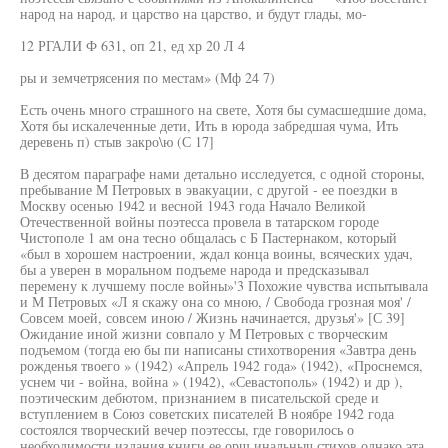
народ на народ, и царство на царство, и будут глады, мо-
12 РГАЛИ Ф 631, оп 21, ед хр 20 Л 4
ры и земчетрясения по местам» (Мф 24 7)
Есть очень много страшного на свете, Хотя бы сумасшедшие дома,
Хотя бы искалеченные дети, Ить в юрода забредшая чума, Ить
деревень п) стыв закро\ю (С 17]
В десятом параграфе нами детально исследуется, с одной стороны,
пребывание М Петровых в эвакуации, с другой - ее поездки в
Москву осенью 1942 и весной 1943 года Начало Великой
Отечественной войны поэтесса провела в татарском городе
Чистополе 1 ам она тесно общалась с Б Пастернаком, который
«был в хорошем настроении, ждал конца воины, всяческих удач,
бы а уверен в моральном подъеме народа и предсказывал
перемену к лучшему после войны»'3 Похожие чувства испытывала
и М Петровых «Л я скажу она со мною, / Свобода грозная моя' /
Совсем моей, совсем иною / Жизнь начинается, друзья'» [С 39]
Ожидание иной жизни совпало у М Петровых с творческим
подъемом (тогда ею бы пи написаны стихотворения «Завтра день
рожденья твоего » (1942) «Апрель 1942 года» (1942), «Проснемся,
уснем чи - война, война » (1942), «Севастополь» (1942) и др ),
поэтическим дебютом, признанием в писательской среде и
вступлением в Союз советских писателей В ноябре 1942 года
состоялся творческий вечер поэтессы, где говорилось о
необходимости издания книги ее орш инальныч стихов однако эта