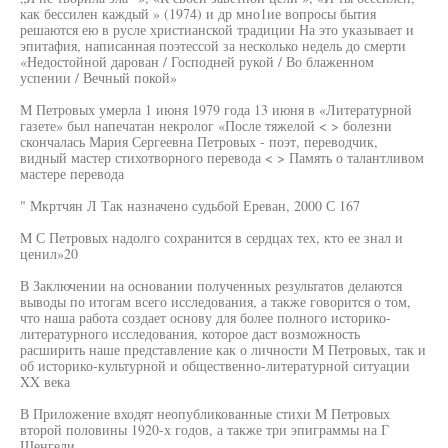
как бессилен каждый » (1974) и др мно1ие вопросы бытия
решаются ею в русле христианской традиции На это указывает и
эпитафия, написанная поэтессой за несколько недель до смерти
«Недостойной дарован / Господней рукой / Во блаженном
успении / Вечный покой»
М Петровых умерла 1 июня 1979 года 13 июня в «Литературной
газете» был напечатан некролог «После тяжелой < > болезни
скончалась Мария Сергеевна Петровых - поэт, переводчик,
видный мастер стихотворного перевода < > Память о талантливом
мастере перевода
" Мкртчян Л Так назначено судьбой Ереван, 2000 С 167
M С Петровых надолго сохранится в сердцах тех, кто ее знал и
ценил»20
В Заключении на основании полученных результатов делаются
выводы по итогам всего исследования, а также говорится о том,
что наша работа создает основу для более полного историко-
литературного исследования, которое даст возможность
расширить наше представление как о личности M Петровых, так и
об историко-культурной и общественно-литературной ситуации
XX века
В Приложение входят неопубликованные стихи M Петровых
второй половины 1920-х годов, а также три эпиграммы на Г
Шенгели