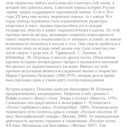
этом творчество любого поэта вписано в контекст той эпохи, в
которой ему довелось жить. Советский период истории России
-время, трудно поддающееся однозначной оценке. Если в 20-е
годы XX века еще велись творческие поиски, то с начала 30-х
годов свобода художника стала ограничиваться: редакторы
вторгались в текст, пытаясь приспособить его к нуждам
государства, вписать в рамки соцреалистического канона. По этой
причине многие авторы, желающие сохранить первозданность
своего творчества и независимость от внешних условий, не имели
возможности печататься и писали в стол. Они смогли пробиться к
читателю лишь на исходе своей жизни или стали известны уже
после смерти. Среди них А. Тарковский, С. Липкин, А.
Штейнберг, М. Петровых и многие другие поэты. Объективная
картина историко-литературного процесса оказывается неполной
без анализа их художественного наследия. Именно по этой
причине актуальным является исследование жизни и творчества
Марии Сергеевны Петровых (1908-1979), которая долгое время
была признана лишь в узком кругу поэтов-переводчиков.
История вопроса. Попытки написать биографию М. Петровых
предпринимались неоднократно. Наброски к ней сделаны С.
Йоффе в книге «Живут стихи. Этюды о поэтах» (Иркутск, 1979).
Схематично она представлена в монографии С. Рутминского
«Поэты Серебряного века» (Екатеринбург, 2000). Основные вехи
творческого пути поэтессы даны в словаре «Русские писатели 20
века: Биографический словарь» (Москва, 2000). Ее переводческая
деятельность частично отражена в справочнике «Русские поэты
XX века: Материалы для биографии» (Москва, 2007). Там