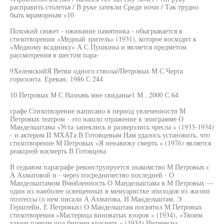
расправить столетья / В руке затекли Среди ночи / Так трудно
быть мраморным »10
Похожий сюжет - оживание памятника - обыгрывается в
стихотворении «Медный зритель» (1931), которое восходит к
«Медному всаднику» А С Пушкина и является предметом
рассмотрения в шестом пара-
9ХелемскийЯ Ветви одного ствола//Петровых М С Черта
горизонта. Ереван, 1986 С 244
10 Петровых М С Назначь мне свиданье1 М , 2000 С 64
графе Стихотворение написано в период увлеченности М
Петровых театром - это нашло отражение в эпиграмме О
Мандельштама «Уста запеклись и разверзлись чресла » (1933-1934)
- и актером II МХАТа В Готовцевым Нам удалось установить, что
стихотворение М Петровых «Я ненавижу смерть » (1976) является
реакцией насмерть В Готовцева
В седьмом параграфе реконструируется знакомство М Петровых с
А Ахматовой и - через посредничество последней - О
Мандельштамом Вчюбленность О Мандельштама в М Петровых —
один из наиболее освещенных в мемуаристке эпизодов из жизни
поэтессы (о нем писали А Ахматова, Н Мандельштам, Э
Герштейн, Е Петровых) О Мандельштам посвятил М Петровых
стихотворения «Мастерица виноватых взоров » (1934), «Твоим
узким плечам под бичами краснеть » (1934) Интересна