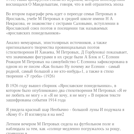
восхищался О Мандельштам, говоря, что в ней отразитесь эпоха
Во втором параграфе речь идет о переезде семьи Петровых в
Ярославль, учебе М Петровых в средней школе имени Н А
Некрасова, ее знакомстве с сестрами Саловыми, вступлении в
Ярославский союз поэтов и посещении так называемых
«ярославских понедельников»
Анализ мемуарных, эпистолярных источников, а также
оригинального творчества провинциальных поэтов
(стихотворения И Ханаева, М Петровых, Д Горбунова) показывает,
что значимыми фигурами в их среде были А Блок и С Есенин
Реакция М Петровых на самоубийство С Есенина зафиксирована в
одном из ее писем «Как больно Ну почему же Есенин - самый
родной, самый большой а не кто-нибудь»1, а также в стихо
творении «У гроба» (1926)
В 1926 году вышел сборник «Ярославские понедельники», в
котором было опубликовано два стихотворения М Петровых «Я ее
не любить не могу » и «Я не хочу, я не могу » В первом тексте
зашифрованы события 1914 года
Я увидела красный шар Необычно - большой луны И подумала я
«Кому б'» И взглянула я на нее2
Летним вечером М Петровых сидела на футбольном поле и
наблюдала за тем, как «солнце медленно погружалось за рощу,
стоявшую в