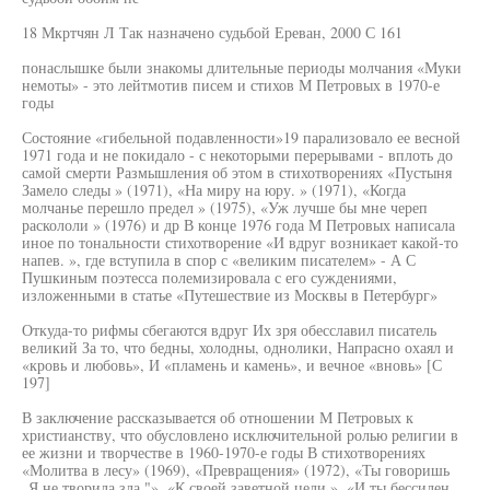
18 Мкртчян Л Так назначено судьбой Ереван, 2000 С 161
понаслышке были знакомы длительные периоды молчания «Муки
немоты» - это лейтмотив писем и стихов М Петровых в 1970-е
годы
Состояние «гибельной подавленности»19 парализовало ее весной
1971 года и не покидало - с некоторыми перерывами - вплоть до
самой смерти Размышления об этом в стихотворениях «Пустыня
Замело следы » (1971), «На миру на юру. » (1971), «Когда
молчанье перешло предел » (1975), «Уж лучше бы мне череп
раскололи » (1976) и др В конце 1976 года М Петровых написала
иное по тональности стихотворение «И вдруг возникает какой-то
напев. », где вступила в спор с «великим писателем» - А С
Пушкиным поэтесса полемизировала с его суждениями,
изложенными в статье «Путешествие из Москвы в Петербург»
Откуда-то рифмы сбегаются вдруг Их зря обесславил писатель
великий За то, что бедны, холодны, однолики, Напрасно охаял и
«кровь и любовь», И «пламень и камень», и вечное «вновь» [С
197]
В заключение рассказывается об отношении М Петровых к
христианству, что обусловлено исключительной ролью религии в
ее жизни и творчестве в 1960-1970-е годы В стихотворениях
«Молитва в лесу» (1969), «Превращения» (1972), «Ты говоришь
„Я не творила зла "», «К своей заветной цели », «И ты бессилен,