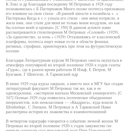
К Локс и др Благодаря последнему М Петровых в 1928 году
познакомилась с Б Пастернаком Много позже поэтесса признавала
его влияние на свои стихи- «В ранней юности я полюбила < .>
Пастернака Когда я < > узнала его стихи - они меня потрясли, я
жила ими, они стали для меня не только моим воздухом, но как
бы плотью моей и кровью» [С 350] В данном аспекте нами
рассматриваются стихотворения М Петровых «Соловей» (1929),
«За одиночество, за ночь » (1929) Отталкиваясь от классической
платформы, поэтесса ищет новые п>ти в области фоники,
ритмики, строфики, ориентируясь при этом на футуристическую
поэзию
Благодаря Литературным курсам М Петровых смогла окунуться в
атмосферу попучярной во второй половине 1920-х годов газеты
«Гудок», где в разное время работали И Ильф, Е Петров, М
Булгаков, Г Шенгели, А Тарковский идр
В июне 1929 года курсы закрыли, а вместо них в МГУ бьп создан
литературный факультет М Петровых так же, как и ее
однокурсники, «экстерном кончала Московский университет» [С
347] Осенью 1929 года появилось поэтическое объединение
неореалистов, или неоклассиков — «Квадрига», куда вошли А
Штейнберг, С Липкин, М Петровых и А Тарковский Нами
рассмотрена история их знакомства и взаимоотношений
В четвертом параграфе говорится о событиях личной жизни М
Петровых во второй половине 1920-х годов замужестве (ее
первым супругом стал ярославский поэт Петр Грандицкий),