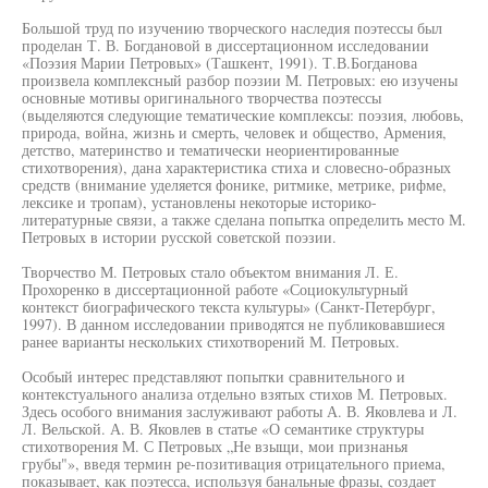
Большой труд по изучению творческого наследия поэтессы был
проделан Т. В. Богдановой в диссертационном исследовании
«Поэзия Марии Петровых» (Ташкент, 1991). Т.В.Богданова
произвела комплексный разбор поэзии М. Петровых: ею изучены
основные мотивы оригинального творчества поэтессы
(выделяются следующие тематические комплексы: поэзия, любовь,
природа, война, жизнь и смерть, человек и общество, Армения,
детство, материнство и тематически неориентированные
стихотворения), дана характеристика стиха и словесно-образных
средств (внимание уделяется фонике, ритмике, метрике, рифме,
лексике и тропам), установлены некоторые историко-
литературные связи, а также сделана попытка определить место М.
Петровых в истории русской советской поэзии.
Творчество М. Петровых стало объектом внимания Л. Е.
Прохоренко в диссертационной работе «Социокультурный
контекст биографического текста культуры» (Санкт-Петербург,
1997). В данном исследовании приводятся не публиковавшиеся
ранее варианты нескольких стихотворений М. Петровых.
Особый интерес представляют попытки сравнительного и
контекстуального анализа отдельно взятых стихов М. Петровых.
Здесь особого внимания заслуживают работы А. В. Яковлева и Л.
Л. Вельской. А. В. Яковлев в статье «О семантике структуры
стихотворения М. С Петровых „Не взыщи, мои признанья
грубы"», введя термин ре-позитивация отрицательного приема,
показывает, как поэтесса, используя банальные фразы, создает