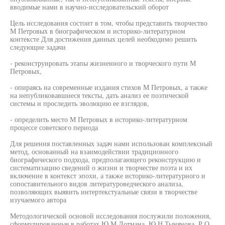
вводимые нами в научно-исследовательский оборот
Цель исследования состоит в том, чтобы представить творчество
М Петровых в биографическом и историко-литературном
контексте Для достижения данных целей необходимо решить
следующие задачи
- реконструировать этапы жизненного и творческого пути М
Петровых,
- опираясь на современные издания стихов М Петровых, а также
на непубликовавшиеся тексты, дать анализ ее поэтической
системы и проследить эволюцию ее взглядов,
- определить место М Петровых в историко-литературном
процессе советского периода
Для решения поставленных задач нами использован комплексный
метод, основанный на взаимодействии традиционного
биографического подхода, предполагающего реконструкцию и
систематизацию сведений о жизни и творчестве поэта и их
включение в контекст эпохи, а также историко-литературного и
сопоставительного видов литературоведческого анализа,
позволяющих выявить интертекстуальные связи в творчестве
изучаемого автора
Методологической основой исследования послужили положения,
сформулированные в работах Ю М Лотмана, Ю Н Тынянова, Р О