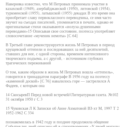
Наверняка известно, что М Петровых принимала участие в
казахской (1949), азербайджанской (1950), литовской (1954),
туркменской (1955), латышской (1955) декадах В это время она
приобретает славу первоклассного переводчика, се имя часто
звучит на съездах писателей, упоминается в печати, однако ее
оригинальные стихи оказываются «иолуза-душенными
переводами»15 Описывая свое состояние, поэтесса употребляет
словосочетание «мученик немоты» [С 64]
В Третьей главе реконструируется жизнь М Петровых в период
хрущевской оттепели и последовавших за ней десятилетий,
ставших для нее, с одной стороны, временем интенсивного
творческого подъема, а с другой, - источником глубоких
трагических переживаний
О том, каким образом в жизнь М Петровых вошла «оттепель»,
говорится в тринадцатом параграфе В 1956 году на поэтессу
«каменной доской» [С 76] навалилось горе — застрелился А
Фадеев, с которым она
14 СкосыревП Перед новой встречей//Литературная газета. №102
31 октября 1950 г С 3
15 Чуковская Л К Записки об Анне Ахматовой ВЗ-хт М, 1997 Т 2
1952-1962 С 334
познакомилась в 1942 году и позднее продолжила общение
События тех дней описаны ей в стихотворениях «У твоей могилы