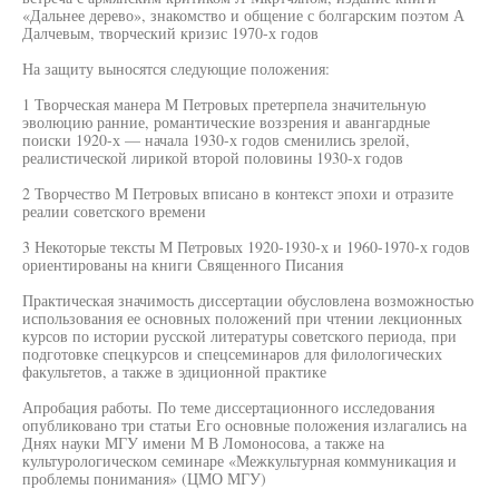
«Дальнее дерево», знакомство и общение с болгарским поэтом А
Далчевым, творческий кризис 1970-х годов
На защиту выносятся следующие положения:
1 Творческая манера М Петровых претерпела значительную
эволюцию ранние, романтические воззрения и авангардные
поиски 1920-х — начала 1930-х годов сменились зрелой,
реалистической лирикой второй половины 1930-х годов
2 Творчество М Петровых вписано в контекст эпохи и отразите
реалии советского времени
3 Некоторые тексты М Петровых 1920-1930-х и 1960-1970-х годов
ориентированы на книги Священного Писания
Практическая значимость диссертации обусловлена возможностью
использования ее основных положений при чтении лекционных
курсов по истории русской литературы советского периода, при
подготовке спецкурсов и спецсеминаров для филологических
факультетов, а также в эдиционной практике
Апробация работы. По теме диссертационного исследования
опубликовано три статьи Его основные положения излагались на
Днях науки МГУ имени М В Ломоносова, а также на
культурологическом семинаре «Межкультурная коммуникация и
проблемы понимания» (ЦМО МГУ)