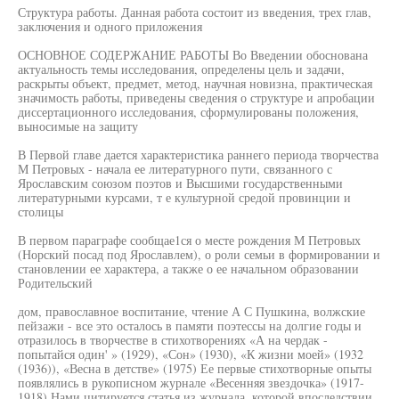
Структура работы. Данная работа состоит из введения, трех глав,
заключения и одного приложения
ОСНОВНОЕ СОДЕРЖАНИЕ РАБОТЫ Во Введении обоснована
актуальность темы исследования, определены цель и задачи,
раскрыты объект, предмет, метод, научная новизна, практическая
значимость работы, приведены сведения о структуре и апробации
диссертационного исследования, сформулированы положения,
выносимые на защиту
В Первой главе дается характеристика раннего периода творчества
М Петровых - начала ее литературного пути, связанного с
Ярославским союзом поэтов и Высшими государственными
литературными курсами, т е культурной средой провинции и
столицы
В первом параграфе сообщае1ся о месте рождения М Петровых
(Норский посад под Ярославлем), о роли семьи в формировании и
становлении ее характера, а также о ее начальном образовании
Родительский
дом, православное воспитание, чтение А С Пушкина, волжские
пейзажи - все это осталось в памяти поэтессы на долгие годы и
отразилось в творчестве в стихотворениях «А на чердак -
попытайся один' » (1929), «Сон» (1930), «К жизни моей» (1932
(1936)), «Весна в детстве» (1975) Ее первые стихотворные опыты
появлялись в рукописном журнале «Весенняя звездочка» (1917-
1918) Нами цитируется статья из журнала, которой впоследствии