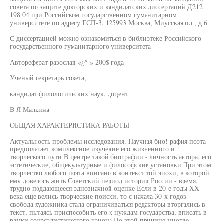
совета по защите докторских и кандидатских диссертаций Д212
198 04 при Российском государственном гуманитарном
университете по адресу ГСП-3, 125993 Москва, Миусская пл , д 6
С диссертацией можно ознакомиться в библиотеке Российского
государственного гуманитарного университета
Автореферат разослан «¿^ » 200$ года
Ученый секретарь совета,
кандидат филологических наук, доцент
В Я Малкина
ОБЩАЯ ХАРАКТЕРИСТИКА РАБОТЫ
Актуальность проблемы исследования. Научная био! рафия поэта
предполагает комплексное изучение его жизненного и
творческого пути В центре такой биографии - личность автора, его
эстетические, общекультурные и философские установки При этом
творчество любого поэта вписано в контекст той эпохи, в которой
ему довелось жить Советский период истории России - время,
трудно поддающееся однозначной оценке Если в 20-е годы XX
века еще велись творческие поиски, то с начала 30-х годов
свобода художника стала ограничиваться редакторы вторгались в
текст, пытаясь приспособить его к нуждам государства, вписать в
рамки сонрсалистического канона По этой причине многие