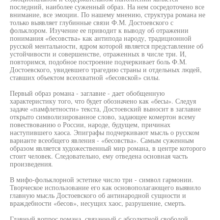
последний, наиболее суженный образ. На нем сосредоточено все
внимание, все эмоции. По нашему мнению, структура романа не
только выявляет глубинные связи Ф.М. Достоевского с
фольклором. Изучение ее приводит к выводу об отражении
понимания «бесовства» как антипода народу, традиционной
русской ментальности, ядром которой является представление об
устойчивости и совершенстве, отраженных в числе три. И,
повторимся, подобное построение подчеркивает боль Ф.М.
Достоевского, увидевшего трагедию страны и отдельных людей,
ставших объектом всеохватной «бесовской» силы.
Первый образ романа - заглавие - дает обобщенную
характеристику того, что будет обозначено как «бесы». Следуя
задаче «памфлетности» текста, Достоевский выносит в заглавие
открыто символизированное слово, задающее комертон всему
повествованию о России, народе, будущем, причинах
наступившего хаоса. Эпиграфы подчеркивают мысль о русском
варианте всеобщего явления - «бесовства». Самым суженным
образом является художественный мир романа, в центре которого
стоит человек. Следовательно, ему отведена основная часть
произведения.
В мифо-фольклорной эстетике число три - символ гармонии.
Творческое использование его как основополагающего выявило
главную мысль Достоевского об антинародной сущности и
враждебности «бесов», несущих хаос, разрушение, смерть.
Главный вопрос романа, связанный с абсолютной свободой