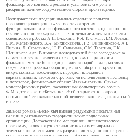
фолыспорного контекста романа и установить его роль в
раскрытии идейно-содержательной стороны произведения.
Исследователями предпринимались отдельные попытки
проанализировать роман «Бесы» с точки зрения
функциональности мифо-фольклорного контекста, однако они не
носили системного характера. Так, отдельные аспекты проблемы
освещаются в работах А.П. Власкина, Р.Я. Клейман, Л.М. Лотман,
Е.М. Мелетинского, В.А. Михнюкевича, Л.В. Овчинниковой, A.B.
Пигина, Л. Сараскиной, Ю.И. Селезнева, С.М. Телегина, Г.К.
Щенникова и др. Внимание исследователей было сосредоточено
на мотивах эсхатологических легенд в романе, разинском
фольклоре, мотиве Богородицы - матери сырой земли, мотивах
подмененного ребенка-оборотня, жениха-оборотня, кружения,
вихря, мотивах, восходящих к народной площадной
карнавапизации, «золотой строчки», на использовании пословиц
и поговорок, фольклорных образах Ивана-царевича. Однако
монографических работ, посвященных фольклоризму романа
Ф.М. Достоевского «Бесы», нет. Этой открытостью вопроса,
несомненной его важностью и объясняется наш исследовательский
интерес.
Замысел романа «Бесы» был вызван раздумьями писателя над
целями и деятельностью террористических подпольных
организаций. Достоевский не мог принять нигилистическую
программу, включающую отрицание почти всех морально-
этических норм, стремление к разрушению традиционных устоев,
кровь и смуту для обновления мира. Анализируемый роман -