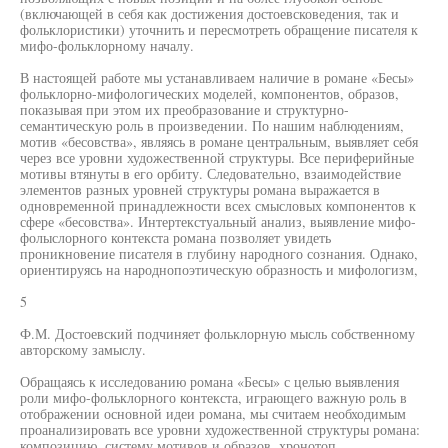
(включающей в себя как достижения достоевсковедения, так и
фольклористики) уточнить и пересмотреть обращение писателя к
мифо-фольклорному началу.
В настоящей работе мы устанавливаем наличие в романе «Бесы»
фольклорно-мифологических моделей, компонентов, образов,
показывая при этом их преобразование и структурно-
семантическую роль в произведении. По нашим наблюдениям,
мотив «бесовства», являясь в романе центральным, выявляет себя
через все уровни художественной структуры. Все периферийные
мотивы втянуты в его орбиту. Следовательно, взаимодействие
элементов разных уровней структуры романа выражается в
одновременной принадлежности всех смысловых компонентов к
сфере «бесовства». Интертекстуальный анализ, выявление мифо-
фолыслорного контекста романа позволяет увидеть
проникновение писателя в глубину народного сознания. Однако,
ориентируясь на народнопоэтическую образность и мифологизм,
5
Ф.М. Достоевский подчиняет фольклорную мысль собственному
авторскому замыслу.
Обращаясь к исследованию романа «Бесы» с целью выявления
роли мифо-фольклорного контекста, играющего важную роль в
отображении основной идеи романа, мы считаем необходимым
проанализировать все уровни художественной структуры романа:
композицию, систему мотивов и образов, хронотоп.