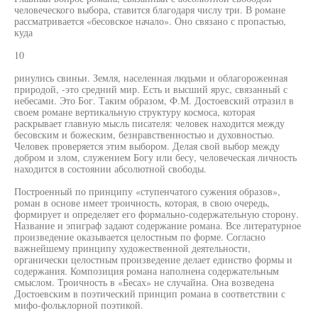
человеческого выбора, ставится благодаря числу три. В романе
рассматривается «бесовское начало». Оно связано с пропастью,
куда
10
ринулись свиньи. Земля, населенная людьми и облагороженная
природой, -это средний мир. Есть и высший ярус, связанный с
небесами. Это Бог. Таким образом, Ф.М. Достоевский отразил в
своем романе вертикальную структуру космоса, которая
раскрывает главную мысль писателя: человек находится между
бесовским и божеским, безнравственностью и духовностью.
Человек проверяется этим выбором. Делая свой выбор между
добром и злом, служением Богу или бесу, человеческая личность
находится в состоянии абсолютной свободы.
Построенный по принципу «ступенчатого сужения образов»,
роман в основе имеет троичность, которая, в свою очередь,
формирует и определяет его формально-содержательную сторону.
Название и эпиграф задают содержание романа. Все литературное
произведение оказывается целостным по форме. Согласно
важнейшему принципу художественной деятельности,
органически целостным произведение делает единство формы и
содержания. Композиция романа наполнена содержательным
смыслом. Троичность в «Бесах» не случайна. Она возведена
Достоевским в поэтический принцип романа в соответствии с
мифо-фольклорной поэтикой.