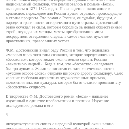
национальный фольклор, что реализовалось в романе «Бесы»,
вышедшем в 1871-1872 годах. Произведение, написанное в
кризисное, переходное для России время, отразило происходящие
в стране процессы. Это роман о России, ее судьбах, будущем, о
народе, о трагичности исторического пути страны. Достоевский
резко осуждал те силы, которые боролись за новый общественный
строй, осуждал их методы, мечты преобразования мира
посредством отвержения старых, а самое главное, духовно-
нравственных, православных устоев.
Ф.М. Достоевский видел беду России в том, что появилась
«моровая язва» того типа сознания, которое определилось как
«бесовство», которое может окончательно сделать Россию
«вакантною нацией». Беда в том, что «бесовство» овладевает
быстро душами. Желание писателя сказать «всечеловечности»
«русское особое слово» открыло широкую дорогу фольклору. Само
явление требовало адекватных художественных приемов,
включения пластов культуры, которые бы отчетливо проявили эту
«бесовскую» сущность.
В творчестве Ф.М. Достоевского роман «Бесы» - наименее
изученный в единстве проблематики и поэтики. Изучение
исследуемого романа в его
3
интертекстуальных связях с народной культурой очень важно,
поскольку позволяет выявить глубинный характер мифо-