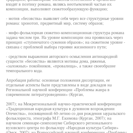
входят в поэтику романа, являясь неотъемлемой частью их
композиции, выполняют сюжетообразующую функцию;
- мотив «бесовства» выявляет себя через все структурные уровни
романа: хронотоп, предметный мир, систему образов;
- мифо-фольклорная сюжетно-композиционная структура романа
задана числом три. На уровне композиции она проявилась через
принцип «ступенчатого сужения образов»; на сюжетном уровне -
связана с проблемой выбора героями жизненного пути;
- средством выражения авторского осмысления антинародной
сущности «бесовства» являются мотивы дома, ряженья,
«заложных» покойников, «провалища», а также своеобразие
темпорального кода.
Апробация работы: основные положения диссертации, ее
отдельные аспекты были представлены в виде докладов на
Региональной научной конференции «Проблемы жанра в
современном литературоведении» (Курган,
2007); на Межрегиональной научно-практической конференции
«Традиционная народная культура в духовном возрождении
Отечества», посвященной 60-летию со дня рождения зауральского
фольклориста, этнографа М.Г. Екимова (Курган, 2007); на
научном семинаре-симпозиуме Сибирского регионального
вузовского центра по фольклору «Народная культура Сибири»
(Омск, 2007); на Всероссийской научной конференции «Проблемы