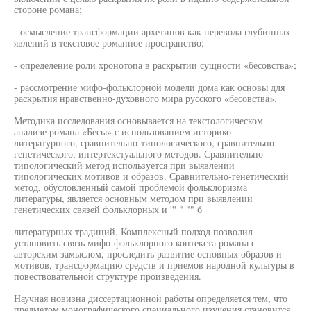
стороне романа;
- осмысление трансформации архетипов как перевода глубинных
явлений в текстовое романное пространство;
- определение роли хронотопа в раскрытии сущности «бесовства»;
- рассмотрение мифо-фольклорной модели дома как основы для
раскрытия нравственно-духовного мира русского «бесовства».
Методика исследования основывается на текстологическом
анализе романа «Бесы» с использованием историко-
литературного, сравнительно-типологического, сравнительно-
генетического, интертекстуального методов. Сравнительно-
типологический метод используется при выявлении
типологических мотивов и образов. Сравнительно-генетический
метод, обусловленный самой проблемой фольклоризма
литературы, является основным методом при выявлении
генетических связей фольклорных и ''' " "" б
литературных традиций. Комплексный подход позволил
установить связь мифо-фольклорного контекста романа с
авторским замыслом, проследить развитие основных образов и
мотивов, трансформацию средств и приемов народной культуры в
повествовательной структуре произведения.
Научная новизна диссертационной работы определяется тем, что
предметом монографического специального изучения становится