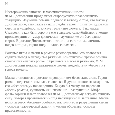
И
Настороженно относясь к масочности/личинности,
Ф.М.Достоевский продолжает старорусскую православную
традицию. Изучение романа подвело к выводу о том, что маска у
Достоевского, становясь знаком судьбы героя, приметой духовной
смерти и ущербности, диктует развитие сюжета. Так, маска
Ставрогина как бы пророчит его грядущее самоубийство: в конце
произведения он умер физически - духовно же он был давно
мертв. В романе Достоевского нет лиц, а есть только личины,
надев которые, герои подчинялись силам зла.
Ролевые игры и маски в романе разнообразны, что позволяет
сделать вывод о парадигме ряженья. Константной фразой романа
становится «играть роль». Обращаясь к маске и ряженью, Ф.М.
Достоевский показал различные формы воздействия «бесов» на
героев романа.
Маска становится в романе «проводником бесовских сил». Герои
романа перестают слышать голос своей души, позволяя заглушить
его «бесовскому» наваждению. Какую бы маску ни надевали
«бесы» романа, сущность их неизменна - разрушение. Мифо-
фольклорный пласт позволяет Ф.М. Достоевскому вскрыть тайную
силу, которая проявляется иногда неожиданно и явственно. Маска
используется «бесами» особенно настойчиво в разрушении семьи
- основы человеческой жизни и жизни общества, основы
нравственности.