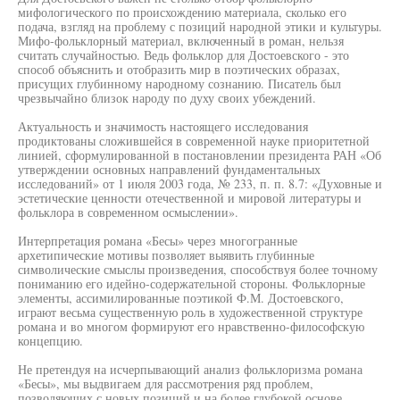
мифологического по происхождению материала, сколько его
подача, взгляд на проблему с позиций народной этики и культуры.
Мифо-фольклорный материал, включенный в роман, нельзя
считать случайностью. Ведь фольклор для Достоевского - это
способ объяснить и отобразить мир в поэтических образах,
присущих глубинному народному сознанию. Писатель был
чрезвычайно близок народу по духу своих убеждений.
Актуальность и значимость настоящего исследования
продиктованы сложившейся в современной науке приоритетной
линией, сформулированной в постановлении президента РАН «Об
утверждении основных направлений фундаментальных
исследований» от 1 июля 2003 года, № 233, п. п. 8.7: «Духовные и
эстетические ценности отечественной и мировой литературы и
фольклора в современном осмыслении».
Интерпретация романа «Бесы» через многогранные
архетипические мотивы позволяет выявить глубинные
символические смыслы произведения, способствуя более точному
пониманию его идейно-содержательной стороны. Фольклорные
элементы, ассимилированные поэтикой Ф.М. Достоевского,
играют весьма существенную роль в художественной структуре
романа и во многом формируют его нравственно-философскую
концепцию.
Не претендуя на исчерпывающий анализ фольклоризма романа
«Бесы», мы выдвигаем для рассмотрения ряд проблем,
позволяющих с новых позиций и на более глубокой основе