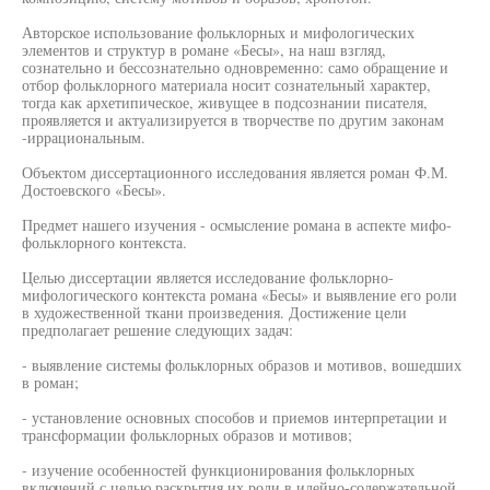
Авторское использование фольклорных и мифологических
элементов и структур в романе «Бесы», на наш взгляд,
сознательно и бессознательно одновременно: само обращение и
отбор фольклорного материала носит сознательный характер,
тогда как архетипическое, живущее в подсознании писателя,
проявляется и актуализируется в творчестве по другим законам
-иррациональным.
Объектом диссертационного исследования является роман Ф.М.
Достоевского «Бесы».
Предмет нашего изучения - осмысление романа в аспекте мифо-
фольклорного контекста.
Целью диссертации является исследование фольклорно-
мифологического контекста романа «Бесы» и выявление его роли
в художественной ткани произведения. Достижение цели
предполагает решение следующих задач:
- выявление системы фольклорных образов и мотивов, вошедших
в роман;
- установление основных способов и приемов интерпретации и
трансформации фольклорных образов и мотивов;
- изучение особенностей функционирования фольклорных
включений с целью раскрытия их роли в идейно-содержательной