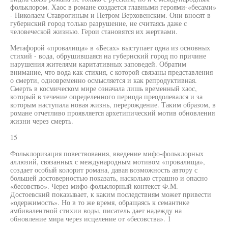
фольклором. Хаос в романе создается главными героями-«бесами»
- Николаем Ставрогиным и Петром Верховенским. Они вносят в
губернский город только разрушение, не считаясь даже с
человеческой жизнью. Герои становятся их жертвами.
Метафорой «провалища» в «Бесах» выступает одна из основных
стихий - вода, обрушившаяся на губернский город по причине
нарушения жителями каритативных заповедей. Обратим
внимание, что вода как стихия, с которой связаны представления
о смерти, одновременно осмысляется и как репродуктивная.
Смерть в космическом мире означала лишь временный хаос,
который в течение определенного периода преодолевался и за
которым наступала новая жизнь, перерождение. Таким образом, в
романе отчетливо проявляется архетипический мотив обновления
жизни через смерть.
15
Фольклоризация повествования, введение мифо-фольклорных
аллюзий, связанных с международным мотивом «провалища»,
создает особый колорит романа, давая возможность автору с
большей достоверностью показать, насколько страшно и опасно
«бесовство». Через мифо-фольклорный контекст Ф.М.
Достоевский показывает, к каким последствиям может привести
«одержимость». Но в то же время, обращаясь к семантике
амбивалентной стихии воды, писатель дает надежду на
обновление мира через исцеление от «бесовства». 1