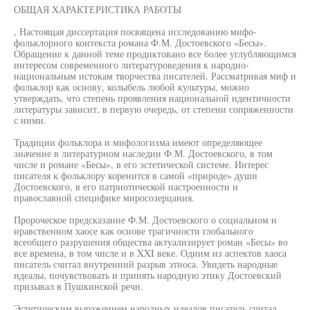
ОБЩАЯ ХАРАКТЕРИСТИКА РАБОТЫ
, Настоящая диссертация посвящена исследованию мифо-
фольклорного контекста романа Ф.М. Достоевского «Бесы».
Обращение к данной теме продиктовано все более углубляющимся
интересом современного литературоведения к народно-
национальным истокам творчества писателей. Рассматривая миф и
фольклор как основу, колыбель любой культуры, можно
утверждать, что степень проявления национальной идентичности
литературы зависит, в первую очередь, от степени сопряженности
с ними.
Традиции фольклора и мифологизма имеют определяющее
значение в литературном наследии Ф.М. Достоевского, в том
числе и романе «Бесы», в его эстетической системе. Интерес
писателя к фольклору коренится в самой «природе» души
Достоевского, в его патриотической настроенности и
православной специфике миросозерцания.
Пророческое предсказание Ф.М. Достоевского о социальном и
нравственном хаосе как основе трагичности глобального
всеобщего разрушения общества актуализирует роман «Бесы» во
все времена, в том числе и в XXI веке. Одним из аспектов хаоса
писатель считал внутренний разрыв этноса. Увидеть народные
идеалы, почувствовать и принять народную этику Достоевский
призывал в Пушкинской речи.
Эстетическим выражением народных идеалов писатель считал