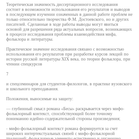
Теоретическая значимость диссертационного исследования
состоит в возможности использования его результатов и выводов
в последующем изучении означенных в данной работе проблем не
только относительно творчества Ф.М. Достоевского, но и других
писателей. Сделанные в ходе работы выводы могут явиться
основой для разрешения ряда актуальных вопросов, возникающих
в процессе исследования проблемы взаимодействия мифа,
фольклора и литературы.
Практическое значение исследования связано с возможностью
использования его результатов при разработке курсов лекций по
истории русской литературы XIX века, по теории фольклора, при
чтении спецкурсов
7
и спецсеминаров для студентов-филологов, в практике вузовского
и школьного преподавания.
Положения, выносимые на защиту:
— глубинный смысл романа «Бесы» раскрывается через мифо-
фольклорный контекст, способствующий более точному
пониманию идейно-содержательной стороны произведения;
- мифо-фольклорный контекст романа формируется за счет
широких интертекстуальных связей с мифо-фольклорной
традицией; фольклорные элементы естественно и органично