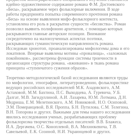
идейно-художественное содержание романа Ф.М. Достоевского
«Бесы», раскрываемое через фольклорные включения. В ходе
работы предпринята попытка современного прочтения романа
«Бесы» на основе выявления мифо-фольклорного контекста,
установлена его роль в раскрытии сущности «бесовства». Роман
позволил выявить полифонию архетипов, с помощью которых
раскрываются главные авторские позиции. Внимание
сосредоточено на малоизученных аспектах поэтики,
раскрывающих гуманистическую направленность романа.
Исследован хронотоп, проанализированы мифологемы дома и его
локативов. Впервые выявлены мотивы «провалища», «заложных
покойников», рассмотрены функции системы троичности в
организации структуры романа, «вживание» в ткань романа
принципа «ступенчатого сужения образов».
Теоретико-методологической базой исследования являются труды
по мифологии, этнографии, литературоведению, фольклористике
ведущих российских исследователей М.К. Азадовского, A.M.
Астаховой, М.М. Бахтина, П.С. Выходцева, А. Гуревича, У.Б.
Далгат, М.В. Загидуллиной, А.И. Лазарева, Ю.М. Лотмана, Д.Н.
Медриша, Е.М. Мелетинского, A.M. Новиковой, Н.О. Осиповой,
Э.М. Померанцевой, В.Я. Проппа, Б.Н. Путилова, С.М. Телегина,
В.Н. Топорова и других. Важными для темы нашего исследования
явились исследования ученых, разрабатывающих проблему
фольклоризма творчества отдельных писателей: В.В. Блажеса,
И.А. Дергачева, О.С. Коноплевой, В.А. Михнюкевича, Т.В.
Савельевой, Е.К. Созиной, Н.И. Украинцевой и других.