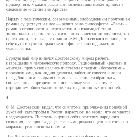
пример того, к каким реальным последствиям может привести
следование «истине вне Христа».
Наряду с политическим, современным, злободневным прочтением
романа существует и иное — религиозно-философское. «Бесы» -
роман о столкновении, переплетении и взаимодействии
эмоционально-ценностных жизненных ориентации личности, тех
ориентации, которые в сознании Ф.М. Достоевского воплощают в
себе пути и тупики нравственно-философского движения
человечества.
Буржуазный мир виделся Достоевскому миром расчета,
извращавшим человеческую природу. Рациональный «расчет» и
«выгода» прямо связывались писателем с такими «бесовскими»
проявлениями, как индивидуализм, забвение совести и долга
перед ближним, гордыня и самовозвышение «избранных»,
сопряженное с презрением к остальному человечеству, с
отрицанием общегуманистических традиционных ценностей.
4
Ф.М. Достоевский видел, что симптомы приближения подобной
духовной катастрофы в России нарастают, но верил, что ее удастся
предотвратить. Писатель, ощущая себя носителем народного
сознания, все происходящее с героями романа оценивал согласно
морально-религиозным нормам.
Для Достоевского важен не столько отбор фольклорно-