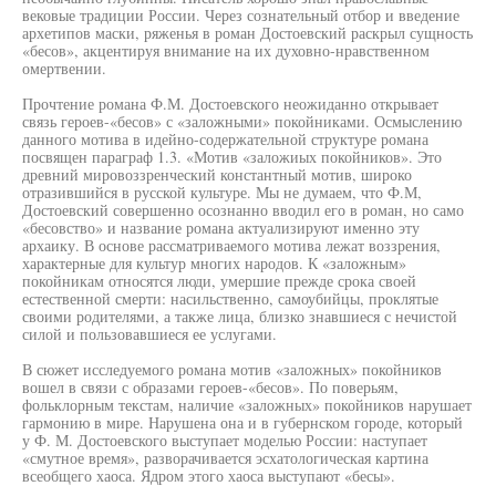
вековые традиции России. Через сознательный отбор и введение
архетипов маски, ряженья в роман Достоевский раскрыл сущность
«бесов», акцентируя внимание на их духовно-нравственном
омертвении.
Прочтение романа Ф.М. Достоевского неожиданно открывает
связь героев-«бесов» с «заложными» покойниками. Осмыслению
данного мотива в идейно-содержательной структуре романа
посвящен параграф 1.3. «Мотив «заложиых покойников». Это
древний мировоззренческий константный мотив, широко
отразившийся в русской культуре. Мы не думаем, что Ф.М,
Достоевский совершенно осознанно вводил его в роман, но само
«бесовство» и название романа актуализируют именно эту
архаику. В основе рассматриваемого мотива лежат воззрения,
характерные для культур многих народов. К «заложным»
покойникам относятся люди, умершие прежде срока своей
естественной смерти: насильственно, самоубийцы, проклятые
своими родителями, а также лица, близко знавшиеся с нечистой
силой и пользовавшиеся ее услугами.
В сюжет исследуемого романа мотив «заложных» покойников
вошел в связи с образами героев-«бесов». По поверьям,
фольклорным текстам, наличие «заложных» покойников нарушает
гармонию в мире. Нарушена она и в губернском городе, который
у Ф. М. Достоевского выступает моделью России: наступает
«смутное время», разворачивается эсхатологическая картина
всеобщего хаоса. Ядром этого хаоса выступают «бесы».