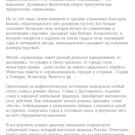
наказание. Духовная и физическая смерть трактуются как
предпосылки «провалища».
На то, что люди своим неверием и грехами утрачивают благодать
Божию, образующуюся в них духовную пустоту все больше
заполняет бесовская сила, которая мучает их сомнениями и
различными страстями, указывает еще Библия. Апокалипсис, в
котором говорится о падении на землю града и огня, пылающей
горы и светящейся звезды, иносказательно указывает на огромные
размеры бедствий.
Мотив «провалища» имеет разный диапазон варьирования, то
расширяясь, то сужаясь в своих пределах: от города (села) -
монастыря (храма) - дома (избы) до некого сакрального атрибута.
Известны сюжеты о «провалившихся» городах и островах - Содом
и Гоморра, Атлантида, Винета и др.
Ориентация на мифопоэтические источники определила особый
статус слова в романе «Бесы». Слово у Достоевского, подобно
слову в народной вербальной традиции, приобретает магическую
силу действия. Как показывает анализ романа, призывы, слово
«бесов», побуждающие к разрушению святынь, становятся одной
из причин, повергших город в состояние хаоса, в результате чего
на него обрушивается наказание.
В исследуемом романе данному наказанию подвергается
губернский город, который выступает моделью России. Отчетливо
видна связь романа не только с русским, но и с международным