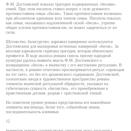
Ф.М. Достоевский показал трагедии подверженных «бесами»
семей. При этом писатель ставил вопрос о силе духовного
противостояния семьи «бесам». Такое противостояние возможно
при абсолютном единении всех членов семьи. Писатель показал,
как семья, оказавшись надломленной силой «бесов», утратив
общие усилия противостояния им, не может защититься от их
силы.
Шутовство, балагурство, карнавал намеренно используются
Достоевским для маскировки истинных намерений «бесов». За
веселым карнавалом спрятана трагедия, которая обязательно
проявится. В ходе анализа романа сквозь призму народной
культуры удалось выявить мысль Ф.М. Достоевского о
возвращении «бесов» к язычеству с его жестокими ритуалами. В
частности, в романе отчетливо просматривается ритуал «проводов
на тот свет», но без его архаического содержания. Достоевский,
сознательно вводя в художественное пространство романа
элементы языческой ритуальной обрядности, указывал на
губительную сущность «бесовства», его пренебрежение к
нравственным догмам, разрыв с христианской этикой.
На сюжетном уровне романа представлены все важнейшие
элементы масленицы, более того, событийная линия,
последовательность ключевых
12
моментов романа соответствуют структуре этого праздника.