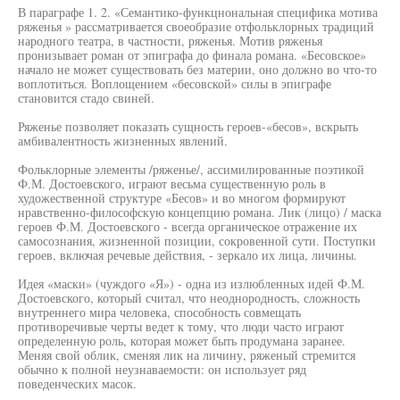
В параграфе 1. 2. «Семантико-функцнональная специфика мотива
ряженья » рассматривается своеобразие отфольклорных традиций
народного театра, в частности, ряженья. Мотив ряженья
пронизывает роман от эпиграфа до финала романа. «Бесовское»
начало не может существовать без материи, оно должно во что-то
воплотиться. Воплощением «бесовской» силы в эпиграфе
становится стадо свиней.
Ряженье позволяет показать сущность героев-«бесов», вскрыть
амбивалентность жизненных явлений.
Фольклорные элементы /ряженье/, ассимилированные поэтикой
Ф.М. Достоевского, играют весьма существенную роль в
художественной структуре «Бесов» и во многом формируют
нравственно-философскую концепцию романа. Лик (лицо) / маска
героев Ф.М. Достоевского - всегда органическое отражение их
самосознания, жизненной позиции, сокровенной сути. Поступки
героев, включая речевые действия, - зеркало их лица, личины.
Идея «маски» (чуждого «Я») - одна из излюбленных идей Ф.М.
Достоевского, который считал, что неоднородность, сложность
внутреннего мира человека, способность совмещать
противоречивые черты ведет к тому, что люди часто играют
определенную роль, которая может быть продумана заранее.
Меняя свой облик, сменяя лик на личину, ряженый стремится
обычно к полной неузнаваемости: он использует ряд
поведенческих масок.