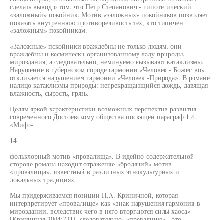
сделать вывод о том, что Петр Степанович - гипотетический
«заложный» покойник. Мотив «заложных» покойников позволяет
показать внутреннюю противоречивость тех, кто типичен
«заложным» покойникам.
«Заложные» покойники враждебны не только людям, они
враждебны и космически организованному ладу природы,
мироздания, а следовательно, неминуемо вызывают катаклизмы.
Нарушение в губернском городе гармонии «Человек - Божество»
откликается нарушением гармонии «Человек -Природа». В романе
налицо катаклизмы природы: непрекращающийся дождь, давящая
влажность, сырость, грязь.
Целям яркой характеристики возможных перспектив развития
современного Достоевскому общества посвящен параграф 1.4.
«Мифо-
14
фольклорный мотив «провалища». В идейно-содержательной
стороне романа находит отражение «бродячий» мотив
«провалища», известный в различных этнокультурных и
локальных традициях.
Мы придерживаемся позиции H.A. Криничной, которая
интерпретирует «провалище» как «знак нарушения гармонии в
мироздании, вследствие чего в него вторгаются силы хаоса»
[Криничная 2004:731], следовательно, «провалище» - это