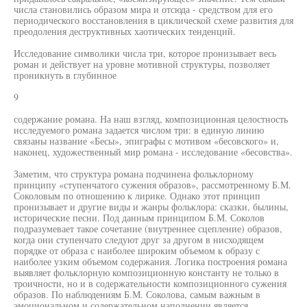
числа становились образом мира и отсюда - средством для его
периодического восстановления в циклической схеме развития для
преодоления деструктивных хаотических тенденций.
Исследование символики числа три, которое пронизывает весь
роман и действует на уровне мотивной структуры, позволяет
проникнуть в глубинное
9
содержание романа. На наш взгляд, композиционная целостность
исследуемого романа задается числом три: в единую линию
связаны название «Бесы», эпиграфы с мотивом «бесовского» и,
наконец, художественный мир романа - исследование «бесовства».
Заметим, что структура романа подчинена фольклорному
принципу «ступенчатого сужения образов», рассмотренному Б.М.
Соколовым по отношению к лирике. Однако этот принцип
пронизывает и другие виды и жанры фольклора: сказки, былины,
исторические песни. Под данным принципом Б.М. Соколов
подразумевает такое сочетание (внутреннее сцепление) образов,
когда они ступенчато следуют друг за другом в нисходящем
порядке от образа с наиболее широким объемом к образу с
наиболее узким объемом содержания. Логика построения романа
выявляет фольклорную композиционную константу не только в
троичности, но и в содержательности композиционного сужения
образов. По наблюдениям Б.М. Соколова, самым важным в
эмоциональном и содержательном наполнении является