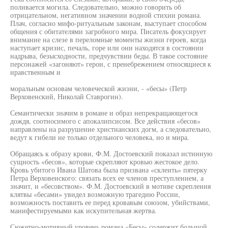
поливается могила. Следовательно, можно говорить об
отрицательном, негативном значении водной стихии романа.
Плач, согласно мифо-ритуальным законам, выступает способом
общения с обитателями загробного мира. Писатель фокусирует
внимание на слезе в переломные моменты жизни героев, когда
наступает кризис, печаль, горе или они находятся в состоянии
надрыва, безысходности, предчувствии беды. В такое состояние
персонажей «загоняют» герои, с пренебрежением относящиеся к
нравственным и
моральным основам человеческой жизни, - «бесы» (Петр
Верховенский, Николай Ставрогин).
Семантически значим в романе и образ непрекращающегося
дождя, соотносимого с апокалипсисом. Все действия «бесов»
направлены на разрушение христианских догм, а следовательно,
ведут к гибели не только отдельного человека, но и мира.
Обращаясь к образу крови, Ф.М. Достоевский показал истинную
сущность «бесов», которые скрепляют кровью жестокое дело.
Кровь убитого Ивана Шатова была призвана «склеить» пятерку
Петра Верховенского: связать всех ее членов преступлением, а
значит, и «бесовством». Ф.М. Достоевский в мотиве скрепления
клятвы «бесами» увидел возможную трагедию России,
возможность поставить ее перед кровавым союзом, убийствами,
манифестируемыми как искупительная жертва.
Сюжетно-мотивный уровень романа «Бесы» содержит большой