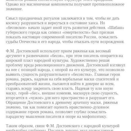
Однако все масленичные компоненты получают противоположное
значение.
Смысл праздничных ритуалов заключается в том, чтобы не дать
космосу разрушиться и вернуться в состояние хаоса. Но
«бесовское» начало задает иной путь развития действия. «Шабаш»
губернского города как символ «омертвелости» был призван
показать настоящее современной писателю России, осмыслить
судьбы Отечества и его народа, чтобы отыскать пути возрождения.
Ф.М. Достоевский использует прием ряженья как весомый
аргумент в развенчании «бесов», при этом писатель опирается на
широкий пласт народной культуры. Художественно решая
проблему вреда революционного движения, Достоевский взглянул
на нее с позиций народа, с опорой на его культуру, что позволило
выявить сущность разрушительного «бесовства». Главные герои
романа, рядясь, надевая на себя вербальные маски спасителей и
преобразователей жизни, пытаются войти в доверие ко всем,
стараясь всюду закрепить свою власть. Надевая ту или иную
маску, герой-«бес», внешне изменяя, маскируя свою сущность,
вторгается в «чужое» для него пространство и разрушает его.
Обращение Достоевского к древнему архетипу маски, ряженья
значимо, так как помогает оценить нравственно-духовное
содержание героев романа, позволяет глубже осмыслить
парадигму мышления писателя в опоре на мифопоэтику.
Таким образом, связи Ф.М. Достоевского с народной культурой
необычайно глубинны. Писатель хорошо знал православные