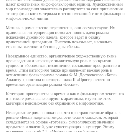
пласт константных мифо-фольклорных единиц. Художественный
мир произведения значительно расширяется за счет привнесения
этнографического материала и тесно связанной с ним фольклорно-
мифологической линии.
Мотивы в романе тесно переплетены, они сосуществуют. Их
правильная интерпретация помогает понять идею романа -
искажение духовного идеала, которое ведет в бездну
нравственной деградации. Писатель показывает, насколько
страшны, жестоки и беспощадны «бесы».
Неразрывное единство, организующее художественную ткань
произведения и играющее значительную роль в раскрытии
сущности «бесовства», несомненно, составляют пространство и
время. Этим категориям также принадлежит важная роль в
осмыслении фольклоризма романа Ф.М. Достоевского «Бесы».
Анализу хронотопа посвящена глава II «Пространственно-
временная организация романа «Бесы»».
Категории пространства и времени как в фольклорном тексте, так
и в тексте романа апеллируют к архетипам, изучение этих
категорий невозможно без обращения к мифопоэтике.
Исследование романа показало, что пространственные образы в
романе «Бесы» наделены мифопоэтическим смыслом, который
складывается на основе «готовых» символических значений
предметов и явлений, уже существующих в культуре. Этому
посвящен параграф 2.1. «Мнфопоэтический аспект