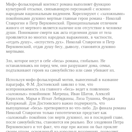
Мифо-фольклорный контекст романа выполняет функцию
культурной отсылки, связывающую персонажей с исконно
народным национальным видением. Кореллируют с «заложными»
покойниками духовно мертвые главные герои романа - Николай
Ставрогин и Петр Верховенский. Принципиальным отличием
живого от мертвого является наличие или отсутствие в человеке
души. Понимание смерти как акта отделения души от тела
проявляется во многих народных выражениях, в частности,
«отдать душу», «испустить дух». Николай Ставрогин и Петр
Верховенский, отдав душу бесу, дьяволу, становятся духовно
мертвыми.
Зло, которое несут в себе «бесы» романа, глобально. Не
останавливаясь ни перед чем, они разрушают дома, семьи,
подталкивают героев на самоубийство или сами убивают их.
Используя мифо-фольклорный мотив, вынесенный в название
параграфа, Ф.М. Достоевский заявлял о том, что
всепроникаемость зла главного «беса» ведет к появлению
«заложных» покойников: Матреша, Иван Шатов, Алексей
Кириллов, Марья и Игнат Лебядкины, Лиза Тушина, Федька
Каторжный. Для Достоевского важно подчеркнуть, что
выпущенные «бесы» претворяются во что-либо. До финала романа
Николай Ставрогин только гипотетически предстает как
«заложный» покойник (он мертв духовно), но в последней главе,
после самоубийства, становится им реально. Все злодеяния Петра
Верховенского и тот факт, что еще при жизни он был проклят
своим отцом, основанный на народных воззрениях, позволяет