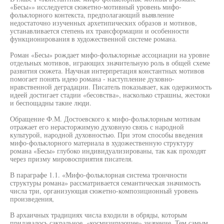
«Бесы»» исследуется сюжетно-мотивный уровень мифо-
фольклорного контекста, предполагающий выявление
недостаточно изученных архетипических образов и мотивов,
устанавливается степень их трансформации и особенности
функционирования в художественной системе романа.
Роман «Бесы» рождает мифо-фольклорные ассоциации на уровне
отдельных мотивов, играющих значительную роль в общей схеме
развития сюжета. Научная интерпретация константных мотивов
помогает понять идею романа - наступление духовно-
нравственной деградации. Писатель показывает, как одержимость
идеей достигает стадии «бесовства», насколько страшны, жестоки
и беспощадны такие люди.
Обращение Ф.М. Достоевского к мифо-фольклорным мотивам
отражает его нерасторжимую духовную связь с народной
культурой, народной духовностью. При этом способы введения
мифо-фольклорного материала в художественную структуру
романа «Бесы» глубоко индивидуализированы, так как проходят
через призму мировосприятия писателя.
В параграфе 1.1. «Мифо-фольклорная система трончности
структуры романа» рассматривается семантическая значимость
числа три, организующая сюжетно-композиционный уровень
произведения,
В архаичных традициях числа входили в обряды, которым
придавалось сакральное, «космизирующее» значение. Тем самым