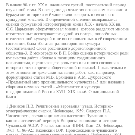
В начале 90-х гг. XX в. начинается третий, постсоветский период
изученной темы. В последние десятилетия о торговом сословии и
буржуазии историки всё чаще стали говорить в связи с его
культурной миссией. В определенной степени возвращались
оценки буржуазной историографии конца XIX - начала XX вв.
С.С. Царькевич сформулировал мнение, которое разделяют многие
отечественные исследователи: одной из потерь, понесённых
отечественной культурой и не восстановленных в её современном
состоянии, была «богатая, разносторонняя культура
(состоятельных) слоев российского дореволюционного
общества»3. В монографиях В.П. Бойко оценка исторической роли
купечества даётся «ближе к позициям традиционного
позитивизма, оценивающего роль того или иного сословия в
истории с точки зрения общественной пользы»4. Показательны в
этом отношении даже сами названия работ, как, например,
формулировка статьи М.В. Брянцева и A.M. Дубровского
«Предметный мир провинциального купечества»5 или название
сборника научных статей - «Менталитет и культура
предпринимателей России XVII -XIX вв.»6. О национальной
благо-
1 Денисов П.В. Религиозные верования чуваш. Историко-
этнографические очерки. Чебоксары, 1959; Сидоров П.А.
Численность, состав и динамика населения Чувашии в
капиталистический период // Вопросы экономики и истории
Чувашской АССР. Ученые записки ЧНИИ. Вып. 23. Чебоксары,
1963. С. 86-92.; Каховский В.Ф. Происхождение чувашского
народа. Основные этапы этнической истории. Чебоксары, 1965;