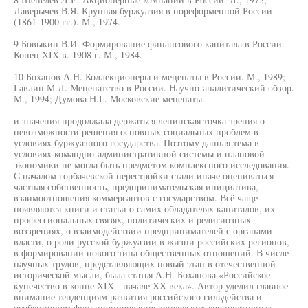
Лаверычев В.Я. Крупная буржуазия в пореформенной России
(1861-1900 гг.). М., 1974.
9 Бовыкин В.И. Формирование финансового капитала в России.
Конец XIX в. 1908 г. М., 1984.
10 Боханов А.Н. Коллекционеры и меценаты в России. М., 1989;
Гавлин М.Л. Меценатство в России. Научно-аналитический обзор.
М., 1994; Думова Н.Г. Московские меценаты.
и значения продолжала держаться ленинская точка зрения о
невозможности решения основных социальных проблем в
условиях буржуазного государства. Поэтому данная тема в
условиях командно-административной системы и плановой
экономики не могла быть предметом комплексного исследования.
С началом горбачевской перестройки стали иначе оцениваться
частная собственность, предпринимательская инициатива,
взаимоотношения коммерсантов с государством. Всё чаще
появляются книги и статьи о самих обладателях капиталов, их
профессиональных связях, политических и религиозных
воззрениях, о взаимодействии предпринимателей с органами
власти, о роли русской буржуазии в жизни российских регионов,
в формировании нового типа общественных отношений. В числе
научных трудов, представляющих новый этап в отечественной
исторической мысли, была статья А.Н. Боханова «Российское
купечество в конце XIX - начале XX века». Автор уделил главное
внимание тенденциям развития российского гильдейства и
особенностям функционирования купеческих корпоративных