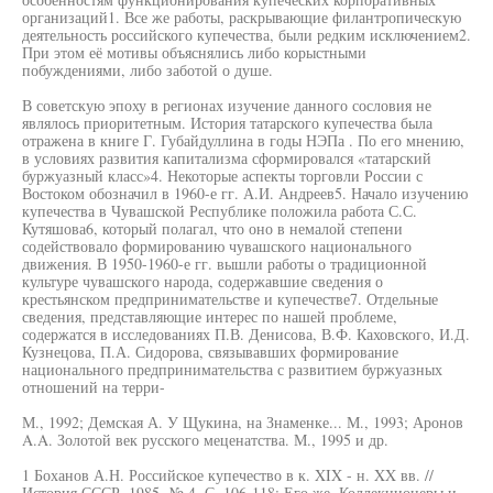
организаций1. Все же работы, раскрывающие филантропическую
деятельность российского купечества, были редким исключением2.
При этом её мотивы объяснялись либо корыстными
побуждениями, либо заботой о душе.
В советскую эпоху в регионах изучение данного сословия не
являлось приоритетным. История татарского купечества была
отражена в книге Г. Губайдуллина в годы НЭПа . По его мнению,
в условиях развития капитализма сформировался «татарский
буржуазный класс»4. Некоторые аспекты торговли России с
Востоком обозначил в 1960-е гг. А.И. Андреев5. Начало изучению
купечества в Чувашской Республике положила работа С.С.
Кутяшова6, который полагал, что оно в немалой степени
содействовало формированию чувашского национального
движения. В 1950-1960-е гг. вышли работы о традиционной
культуре чувашского народа, содержавшие сведения о
крестьянском предпринимательстве и купечестве7. Отдельные
сведения, представляющие интерес по нашей проблеме,
содержатся в исследованиях П.В. Денисова, В.Ф. Каховского, И.Д.
Кузнецова, П.А. Сидорова, связывавших формирование
национального предпринимательства с развитием буржуазных
отношений на терри-
М., 1992; Демская А. У Щукина, на Знаменке... М., 1993; Аронов
A.A. Золотой век русского меценатства. М., 1995 и др.
1 Боханов А.Н. Российское купечество в к. XIX - н. XX вв. //
История СССР. 1985. № 4. С. 106-118; Его же. Коллекционеры и