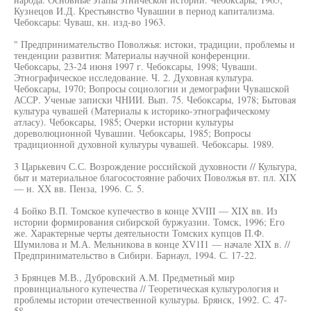
Кузнецов И.Д. Крестьянство Чувашии в период капитализма.
Чебоксары: Чуваш, кн. изд-во 1963.
" Предпринимательство Поволжья: истоки, традиции, проблемы и
тенденции развития: Материалы научной конференции.
Чебоксары, 23-24 июня 1997 г. Чебоксары, 1998; Чуваши.
Этнографическое исследование. Ч. 2. Духовная культура.
Чебоксары, 1970; Вопросы социологии и демографии Чувашской
АССР. Ученые записки ЧНИИ. Вып. 75. Чебоксары, 1978; Бытовая
культура чувашей (Материалы к историко-этнографическому
атласу). Чебоксары, 1985; Очерки истории культуры
дореволюционной Чувашии. Чебоксары, 1985; Вопросы
традиционной духовной культуры чувашей. Чебоксары. 1989.
3 Царькевич С.С. Возрождение российской духовности // Культура,
быт и материальное благосостояние рабочих Поволжья вт. пл. XIX
— н. XX вв. Пенза, 1996. С. 5.
4 Бойко В.П. Томское купечество в конце XVIII — XIX вв. Из
истории формирования сибирской буржуазии. Томск, 1996; Его
же. Характерные черты деятельности Томских купцов П.Ф.
Шумилова и М.А. Мельникова в конце XV1I1 — начале XIX в. //
Предпринимательство в Сибири. Барнаул, 1994. С. 17-22.
3 Брянцев М.В., Дубровский A.M. Предметный мир
провинциального купечества // Теоретическая культурология и
проблемы истории отечественной культуры. Брянск, 1992. С. 47-
58.