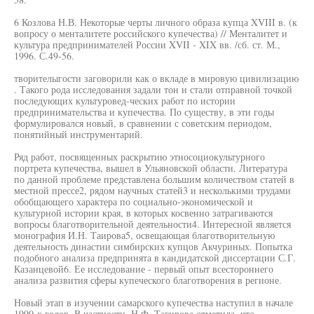
6 Козлова Н.В. Некоторые черты личного образа купца XVIII в. (к
вопросу о менталитете российского купечества) // Менталитет и
культура предпринимателей России XVII - XIX вв. /сб. ст. М.,
1996. С.49-56.
творителыгости заговорили как о вкладе в мировую цивилизацию
. Такого рода исследования задали тон и стали отправной точкой
последующих культуровед-ческих работ по истории
предпринимательства и купечества. По существу, в эти годы
формулировался новый, в сравнении с советским периодом,
понятийный инструментарий.
Ряд работ, посвященных раскрытию этносоциокультурного
портрета купечества, вышел в Ульяновской области. Литература
по данной проблеме представлена большим количеством статей в
местной прессе2, рядом научных статей3 и несколькими трудами
обобщающего характера по социально-экономической и
культурной истории края, в которых косвенно затрагиваются
вопросы благотворительной деятельности4. Интересной является
монография И.Н. Таирова5, освещающая благотворительную
деятельность династии симбирских купцов Акчуриных. Попытка
подобного анализа предпринята в кандидатской диссертации С.Г.
Казанцевой6. Ее исследование - первый опыт всестороннего
анализа развития сферы купеческого благотворения в регионе.
Новый этап в изучении самарского купечества наступил в начале
1990-х годов. В частности, Н.Ф. Тагирова отметила, что