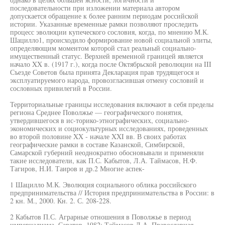
последовательности при изложении материала автором
допускается обращение к более ранним периодам российской
истории. Указанные временные рамки позволяют проследить
процесс эволюции купеческого сословия, когда, по мнению М.К.
Шацилло1, происходило формирование новой социальной элиты,
определяющим моментом которой стал реальный социально-
имущественный статус. Верхней временной границей является
начало XX в. (1917 г.), когда после Октябрьской революции на III
Съезде Советов была принята Декларация прав трудящегося и
эксплуатируемого народа, провозгласившая отмену сословий и
сословных привилегий в России.
Территориальные границы исследования включают в себя пределы
региона Среднее Поволжье — географического понятия,
утвердившегося в ис-торико-этнографических, социально-
экономических и социокультурных исследованиях, проведенных
во второй половине XX - начале XXI вв. В своих работах
географические рамки в составе Казанской, Симбирской,
Самарской губерний неоднократно обосновывали и применяли
такие исследователи, как П.С. Кабытов, Л.А. Таймасов, Н.Ф.
Тагиров, Н.И. Таиров и др.2 Многие аспек-
1 Шацилло М.К. Эволюция социального облика российского
предпринимательства // История предпринимательства в России: в
2 кн. М., 2000. Кн. 2. С. 208-228.
2 Кабытов П.С. Аграрные отношения в Поволжье в период
империализма. Саратов, 1982; Таймасов Л.А. Православная