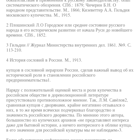
систематического обозрения. СПб.: 1879; Чичерин Б.Н. О
народном представительстве. М., 1866; Кизеветтер А.А. Гильдия
московского купечества. М., 1915.
2 Плошинский Л.О Городское или среднее состояние русского
народа в его историческом развитии от начала Руси до новейшего
времени. СПб., 1852.
3 Гильдии // Журнал Министерства внутренних дел. 1861. №9. С.
113-210.
4 История сословий в России. М., 1913.
купцов в сословной иерархии России, сделав важный вывод об их
исторической роли в становлении российского
предпринимательства1.
Наряду с положительной оценкой места и роли купечества в
российском обществе в дореволюционной литературе
присутствовало противоположное мнение. Так, Л.М. Савёлов2,
сравнивая купцов с дворянами, крайне негативно отзывался о
них, в то же время всячески подчеркивал благородство и
значимость российского дворянства. По мнению этого автора,
большинство из купеческих архивов «не представляют интереса
даже для бытовой истории, а ничего интересного в облике купца,
в его значении для российской культуры мы не наблюдаем»3.
Более объективную информацию можно почерпнуть из