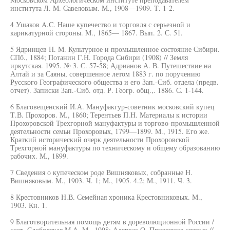
института Л. М. Савеловым. М., 1908—1909. Т. 1-2.
4 Ушаков A.C. Наше купечество и торговля с серьезной и
карикатурной стороны. М., 1865— 1867. Вып. 2. С. 51.
5 Ядринцев Н. М. Культурное и промышленное состояние Сибири.
СПб., 1884; Потанин Г.Н. Города Сибири (1908) // Земля
иркутская. 1995. № 3. С. 57-58; Адрианов А. В. Путешествие на
Алтай и за Саяны, совершенное летом 1883 г. по поручению
Русского Географического общества и его Зап.-Сиб. отдела (предв.
отчет). Записки Зап.-Сиб. отд. Р. Геогр. общ.,. 1886. С. 1-144.
6 Благовещенский И.А. Мануфакгур-советник московский купец
Т.В. Прохоров. М., 1860; Терентьев П.Н. Материалы к истории
Прохоровской Трехгорной мануфактуры и торгово-промышленной
деятельности семьи Прохоровых, 1799—1899. М., 1915. Его же.
Краткий исторический очерк деятельности Прохоровской
Трехгорной мануфактуры по техническому и общему образованию
рабочих. М., 1899.
7 Сведения о купеческом роде Вишняковых, собранные Н.
Вишняковым. М., 1903. Ч. 1; М., 1905. 4.2; М., 1911. Ч. 3.
8 Крестовников Н.В. Семейная хроника Крестовниковых. М.,
1903. Кн. 1.
9 Благотворительная помощь детям в дореволюционной России /
сост. Слободская М.А. М., 1998; Адеркас О. Призрение слепых //