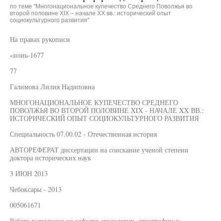
по теме "Многонациональное купечество Среднего Поволжья во
второй половине XIX – начале XX вв.: исторический опыт
социокультурного развития"
На правах рукописи
«иоиь-1677
77
Галимова Лилия Надиповна
МНОГОНАЦИОНАЛЬНОЕ КУПЕЧЕСТВО СРЕДНЕГО
ПОВОЛЖЬЯ ВО ВТОРОЙ ПОЛОВИНЕ XIX - НАЧАЛЕ XX ВВ.:
ИСТОРИЧЕСКИЙ ОПЫТ СОЦИОКУЛЬТУРНОГО РАЗВИТИЯ
Специальность 07.00.02 - Отечественная история
АВТОРЕФЕРАТ диссертации на соискание ученой степени
доктора исторических наук
3 ИЮН 2013
Чебоксары - 2013
005061671
Работа выполнена на кафедре археологии, этнографии и