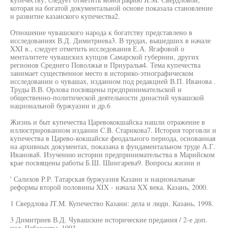
которая на богатой документальной основе показала становление
и развитие казанского купечества2.
Отношение чувашского народа к богатству представлено в
исследованиях В.Д. Димитриева3. В трудах, вышедших в начале
XXI в., следует отметить исследования Е.А. Ягафовой о
менталитете чувашских купцов Самарской губернии, других
регионов Среднего Поволжья и Приуралья4. Тема купечества
занимает существенное место в историко-этнографическом
исследовании о чувашах, изданном под редакцией В.П. Иванова .
Труды В.В. Орлова посвящены предпринимательской и
общественно-политической деятельности династий чувашской
национальной буржуазии и др.6
Жизнь и быт купечества Царевококшайска нашли отражение в
иллюстрированном издании C.B. Старикова7. История торговли и
купечества в Царево-кокшайске феодального периода, основанная
на архивных документах, показана в фундаментальном труде А.Г.
Иванова8. Изучению истории предпринимательства в Марийском
крае посвящены работы Б.Ш. Шингарева9. Вопросы жизни и
' Салихов P.P. Татарская буржуазия Казани и национальные
реформы второй половины XIX - начала XX века. Казань, 2000.
1 Свердлова JT.M. Купечество Казани: дела и люди. Казань, 1998.
3 Димитриев В.Д. Чувашские исторические предания / 2-е доп.
изд. Чебоксары, 1993.