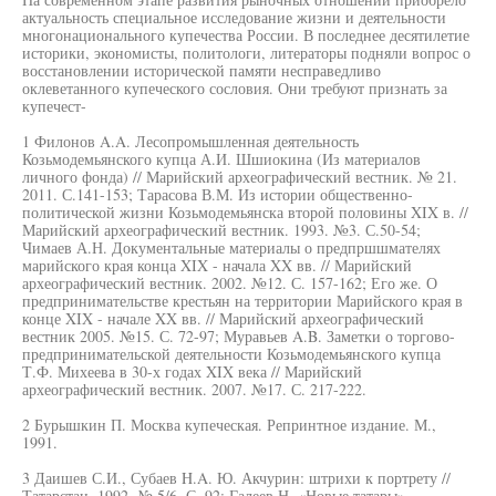
актуальность специальное исследование жизни и деятельности
многонационального купечества России. В последнее десятилетие
историки, экономисты, политологи, литераторы подняли вопрос о
восстановлении исторической памяти несправедливо
оклеветанного купеческого сословия. Они требуют признать за
купечест-
1 Филонов A.A. Лесопромышленная деятельность
Козьмодемьянского купца А.И. Шшиокина (Из материалов
личного фонда) // Марийский археографический вестник. № 21.
2011. С.141-153; Тарасова В.М. Из истории общественно-
политической жизни Козьмодемьянска второй половины XIX в. //
Марийский археографический вестник. 1993. №3. С.50-54;
Чимаев А.Н. Документальные материалы о предпршшмателях
марийского края конца XIX - начала XX вв. // Марийский
археографический вестник. 2002. №12. С. 157-162; Его же. О
предпринимательстве крестьян на территории Марийского края в
конце XIX - начале XX вв. // Марийский археографический
вестник 2005. №15. С. 72-97; Муравьев A.B. Заметки о торгово-
предпринимательской деятельности Козьмодемьянского купца
Т.Ф. Михеева в 30-х годах XIX века // Марийский
археографический вестник. 2007. №17. С. 217-222.
2 Бурышкин П. Москва купеческая. Репринтное издание. М.,
1991.
3 Даишев С.И., Субаев H.A. Ю. Акчурин: штрихи к портрету //
Татарстан. 1992. № 5/6. С. 92; Галеев Н. «Новые татары»