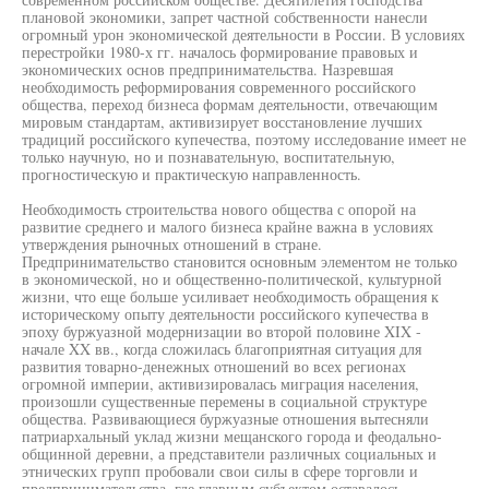
плановой экономики, запрет частной собственности нанесли
огромный урон экономической деятельности в России. В условиях
перестройки 1980-х гг. началось формирование правовых и
экономических основ предпринимательства. Назревшая
необходимость реформирования современного российского
общества, переход бизнеса формам деятельности, отвечающим
мировым стандартам, активизирует восстановление лучших
традиций российского купечества, поэтому исследование имеет не
только научную, но и познавательную, воспитательную,
прогностическую и практическую направленность.
Необходимость строительства нового общества с опорой на
развитие среднего и малого бизнеса крайне важна в условиях
утверждения рыночных отношений в стране.
Предпринимательство становится основным элементом не только
в экономической, но и общественно-политической, культурной
жизни, что еще больше усиливает необходимость обращения к
историческому опыту деятельности российского купечества в
эпоху буржуазной модернизации во второй половине XIX -
начале XX вв., когда сложилась благоприятная ситуация для
развития товарно-денежных отношений во всех регионах
огромной империи, активизировалась миграция населения,
произошли существенные перемены в социальной структуре
общества. Развивающиеся буржуазные отношения вытесняли
патриархальный уклад жизни мещанского города и феодально-
общинной деревни, а представители различных социальных и
этнических групп пробовали свои силы в сфере торговли и
предпринимательства, где главным субъектом оставалось