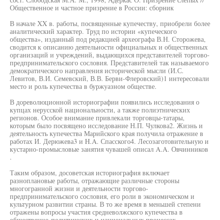
Общественное и частное призрение в России: сборник
В начале XX в. работы, посвященные купечеству, приобрели более
аналитический характер. Труд по истории «купеческого
общества», изданный под редакцией археографа В.Н. Сторожева,
сводится к описанию деятельности официальных и общественных
организаций и учреждений, выдающихся представителей торгово-
предпринимательского сословия. Представителей так называемого
демократического направления исторической мысли (И.С.
Левитов, В.И. Семевский, В.В. Берви-Флеровский)1 интересовали
место и роль купечества в буржуазном обществе.
В дореволюционной историографии появились исследования о
купцах нерусской национальности, а также полиэтнических
регионов. Особое внимание привлекали торговцы-татары,
которым было посвящено исследование Н.П. Чулкова2. Жизнь и
деятельность купечества Марийского края получила отражение в
работах И. Дерюжева3 и H.A. Спасского4. Лесозаготовительную и
кустарно-промысловые занятия чувашей описал A.A. Овчинников
.
Таким образом, досоветская историография включает
разноплановые работы, отражающие различные стороны
многогранной жизни и деятельности торгово-
предпринимательского сословия, его роли в экономическом и
культурном развитии страны. В то же время в меньшей степени
отражены вопросы участия средневолжского купечества в
общественно-политических и национальных процессах.