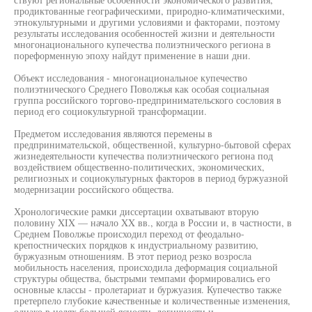
продиктованные географическими, природно-климатическими,
этнокультурными и другими условиями и факторами, поэтому
результаты исследования особенностей жизни и деятельности
многонационального купечества полиэтнического региона в
пореформенную эпоху найдут применение в наши дни.
Объект исследования - многонациональное купечество
полиэтнического Среднего Поволжья как особая социальная
группа российского торгово-предпринимательского сословия в
период его социокультурной трансформации.
Предметом исследования являются перемены в
предпринимательской, общественной, культурно-бытовой сферах
жизнедеятельности купечества полиэтнического региона под
воздействием общественно-политических, экономических,
религиозных и социокультурных факторов в период буржуазной
модернизации российского общества.
Хронологические рамки диссертации охватывают вторую
половину XIX — начало XX вв., когда в России и, в частности, в
Среднем Поволжье происходил переход от феодально-
крепостнических порядков к индустриальному развитию,
буржуазным отношениям. В этот период резко возросла
мобильность населения, происходила деформация социальной
структуры общества, быстрыми темпами формировались его
основные классы - пролетариат и буржуазия. Купечество также
претерпело глубокие качественные и количественные изменения,
однако в целях большей ясности, логичности и