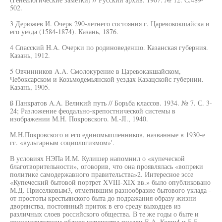
502.
3 Дерюжев И. Очерк 290-летнего состояния г. Царевококшайска и
его уезда (1584-1874). Казань, 1876.
4 Спасский H.A. Очерки по родиноведеншо. Казанская губерния.
Казань, 1912.
5 Овчинников A.A. Смолокурение в Царевокакшайском,
Чебоксарском и Козьмодемьянской уездах Казацскойс губернии.
Казань, 1905.
ß Панкратов A.A. Великий путь // Борьба классов. 1934. № 7. С. 3-
24; Разложение феодально-крепостнической системы в
изображении М.Н. Покровского. M.-JI., 1940.
М.Н.Покровского и его единомышленников, названные в 1930-е
гг. «вульгарным социологизмом»'.
В условиях НЭПа И.М. Кулишер напомнил о «купеческой
благотворительности», оговорив, что она проявлялась «вопреки
политике самодержавного правительства»2. Интересное эссе
«Купеческий бытовой портрет XVIII-XIX вв.» было опубликовано
М.Д. Приселковым3, отметившим разнообразие бытового уклада -
от простоты крестьянского быта до подражания образу жизни
дворянства, постоянный приток в его среду выходцев из
различных слоев российского общества. В те же годы о быте и
социокультурном облике купечества писали Е.А. Корш4 и Б.Б.