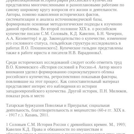
представлена многочисленными и разноплановыми работами по
самому широкому кругу вопросов его жизни и деятельности.
Авторы, помимо накопления исторических фактов,
систематизации и анализа источниковедческой базы,
формировали основные методологические подходы к изучению
данной проблемы. Во второй половине XIX в. о российском
купечестве писали С.М. Соловьёв, К.Д. Кавелин, Б.Н. Чичерин,
A.A. Кизеветтер1 и др. Законодательство о купечестве, изменение
его сословного статуса, гильдейская структура исследовались в
работах JI.O. Плошинского2. Купеческие гильдии представлены
также в работе юриста и писателя Н.В. Варадинова3.
Среди исторических исследований следует особо отметить труд
В.О. Ключевского «История сословий в России»4. Автор много
внимания уделил формированию социокультурного облика
российского купечества, ретроспективно показывая факторы,
повлиявшие на этот процесс. Как сопоставительный материал
представляют интерес его наблюдения из истории
западноевропейского купечества. Другой историк, П.Н. Милюков,
показал роль и место
Татарская буржуазия Поволжья и Приуралья; социальная
деятельность, благотворительность и меценатство (60-е гг. XIX в.
- 1917 г.). Казань, 2011.
1 Соловьев С.М. История России с древнейших времен. М., 1993;
Кавелин К.Д. Права и обязанности по имушествам и
обязательствам в применении к русскому законодательству: опыт