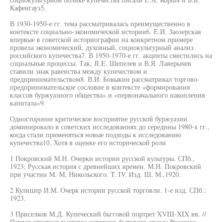
Кафенгауз5.
В 1930-1950-е гг. тема рассматривалась преимущественно в
контексте социально-экономической истории6. Е.И. Заозерская
впервые в советской историографии на конкретном примере
провела экономический, духовный, социокультурный анализ
российского купечества7. В 1950-1970-е гг. акценты сместились на
социальные процессы. Так, JI.E. Шепелев и В.Я. Лаверычев
ставили знак равенства между купечеством и
предпринимательством8. В.И. Бовыкин рассматривал торгово-
предпринимательское сословие в контексте «формирования
классов буржуазного общества» и «первоначального накопления
капитала»9.
Односторонне критическое восприятие русской буржуазии
доминировало в советских исследованиях до середины 1980-х гг.,
когда стали применяться новые подходы к исследованию
купечества10. Хотя в оценке его исторической роли
1 Покровский М.Н. Очерки истории русской культуры. СПб.,
1923; Русская история с древнейших времен. М.Н. Покровский
при участии M. М. Никольского. T. IV. Изд. Ш. М.,1920.
2 Кулишер И.М. Очерк истории русской торговли. 1-е изд. СПб.:
1923.
3 Приселков М.Д. Купеческий бьгговой портрет XVIII-XIX вв. //
Первая отчетная выставка историко-бытового отдела Русского