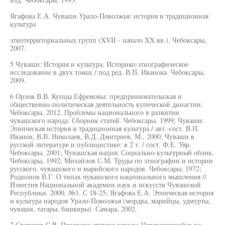
Ягафова Е.А. Чуваши Урало-Поволжья: история и традиционная
культура
этнотерриториальных групп (XVII - начало XX вв.). Чебоксары,
2007.
5 Чуваши: История и культура. Историко-этнографическое
исследование в двух томах / под ред. В.П. Иванова. Чебоксары,
2009.
6 Орлов В.В. Купцы Ефремовы: предпринимательская и
общественно-политическая деятельность купеческой династии.
Чебоксары, 2012. Проблемы национального в развитии
чувашского народа: Сборник статей. Чебоксары. 1999; Чуваши:
Этническая история и традиционная культура / авт.-сост. В.П.
Иванов, В.В. Николаев, В.Д. Дмитриев, М., 2000; Чуваши в
русской литературе и публицистике: в 2 т. / сост. Ф.Е. Уяр.
Чебоксары, 2001; Чувашская нация: Социально-культурный облик.
Чебоксары, 1992; Михайлов С.М. Труды по этнографии и истории
русского, чувашского и марийского народов. Чебоксары, 1972;
Родионов В.Г. О типах чувашского национального мышления //
Известия Национальной академии наук и искусств Чувашской
Республики. 2000. №1. С 18-25; Ягафова Е.А. Этническая история
и культура народов Урало-Поволжья (мордва, марийцы, удмурты,
чуваши, татары, башкиры). Самара, 2002.
7 Стариков C.B. Панорама старого города: Царевококшайск на