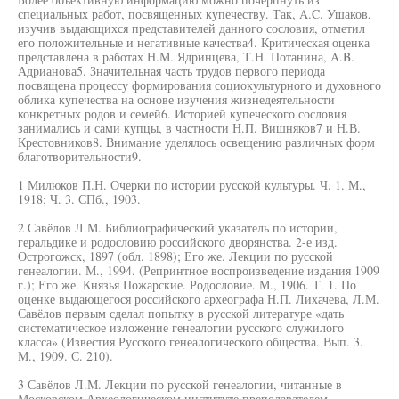
специальных работ, посвященных купечеству. Так, A.C. Ушаков,
изучив выдающихся представителей данного сословия, отметил
его положительные и негативные качества4. Критическая оценка
представлена в работах Н.М. Ядринцева, Т.Н. Потанина, A.B.
Адрианова5. Значительная часть трудов первого периода
посвящена процессу формирования социокультурного и духовного
облика купечества на основе изучения жизнедеятельности
конкретных родов и семей6. Историей купеческого сословия
занимались и сами купцы, в частности Н.П. Вишняков7 и Н.В.
Крестовников8. Внимание уделялось освещению различных форм
благотворительности9.
1 Милюков П.Н. Очерки по истории русской культуры. Ч. 1. М.,
1918; Ч. 3. СПб., 1903.
2 Савёлов Л.М. Библиографический указатель по истории,
геральдике и родословию российского дворянства. 2-е изд.
Острогожск, 1897 (обл. 1898); Его же. Лекции по русской
генеалогии. М., 1994. (Репринтное воспроизведение издания 1909
г.); Его же. Князья Пожарские. Родословие. М., 1906. Т. 1. По
оценке выдающегося российского археографа Н.П. Лихачева, Л.М.
Савёлов первым сделал попытку в русской литературе «дать
систематическое изложение генеалогии русского служилого
класса» (Известия Русского генеалогического общества. Вып. 3.
М., 1909. С. 210).
3 Савёлов Л.М. Лекции по русской генеалогии, читанные в
Московском Археологическом институте преподавателем