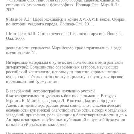
старинных открытках и фотографиях. Йошкар-Ола: Марий-Эл,
2002.
8 Иванов А.Г. Царевококшайск в конце XVI-XVIII веков. Очерки
по истории уездного города. Йошкар-Ола, 2011.
Шингареев Б.Ш. Сыны отечества (Таланцев и другие). Йошкар-
Ола, 2000.
деятельности купечества Марийского края затрагивались в раде
научных статей1.
Интересные материалы о купечестве появлялись в эмигрантской
литературе2. Большинство современных авторов, изучающих
российский капитализм, используют понятие «промышленно-
купеческие кр^ги» и относят эту социальную группу к «торгово-
промышленной буржуазии» .
В зарубежной историографии изучению русской
благотворительности уделялось большое внимание. В трудах
Берниса К. Мэдисона, Дэвида Л. Рэнсела, Джозефа Брэдли и
Адель Линденмейера рассмотрены социально-психологические
особенности купеческой благотворительности, история отдельных
заведений призрения, роль женщин в благотворительности и др.4
Авторы некоторых зарубежных публикаций о русской буржуазии
называли её «забытым классом»5.
На современном этапе развития рыночных отношений приобрело