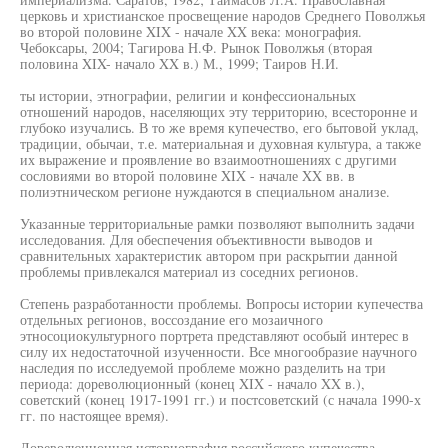
церковь и христианское просвещение народов Среднего Поволжья
во второй половине XIX - начале XX века: монография.
Чебоксары, 2004; Тагирова Н.Ф. Рынок Поволжья (вторая
половина XIX- начало XX в.) М., 1999; Таиров Н.И.
ты истории, этнографии, религии и конфессиональных
отношений народов, населяющих эту территорию, всесторонне и
глубоко изучались. В то же время купечество, его бытовой уклад,
традиции, обычаи, т.е. материальная и духовная культура, а также
их выражение и проявление во взаимоотношениях с другими
сословиями во второй половине XIX - начале XX вв. в
полиэтническом регионе нуждаются в специальном анализе.
Указанные территориальные рамки позволяют выполнить задачи
исследования. Для обеспечения объективности выводов и
сравнительных характеристик автором при раскрытии данной
проблемы привлекался материал из соседних регионов.
Степень разработанности проблемы. Вопросы истории купечества
отдельных регионов, воссоздание его мозаичного
этносоциокультурного портрета представляют особый интерес в
силу их недостаточной изученности. Все многообразие научного
наследия по исследуемой проблеме можно разделить на три
периода: дореволюционный (конец XIX - начало XX в.),
советский (конец 1917-1991 гг.) и постсоветский (с начала 1990-х
гг. по настоящее время).
Дореволюционная историография российского купечества