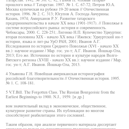
прошлого века // Татарстан. 1997. № 1. С. 67-72; Петров Ю.А.
Москва купеческая на рубеже 19-20 веков // Отечественная
история. 1996. № 2. С. 313; Юсупов А. Господа Акчурины.
Казань, 1974; Амирханов Р.У. Развитие татарского
предпринимательства в начале XX века (1901-1917). // Поволжье в
системе всероссийского рынка: история и современность.
Чебоксары, 2000. С. 228-251; Лигенко Н.П. Купечество Удмуртии:
вторая половина XIX - начало XX века / Ижевск: Удмуртский ин-т
истории, языка и лит-ры УрО РАН, 2001; Иванов А.Г.
Исследования по истории Среднего Поволжья (XVI - начало XX
вв.): научное издание / Map. гос. ун-т; А.Г. Иванов. Йошкар-Ола,
2013; Его же. Источники по истории и культуре народов Волго-
Вятского региона (XVIII - начало XX вв.): научное издание / Map.
гос. ун-т; А.Г. Иванов. Йошкар-Ола, 2013.
4 Ульянова Г.Н. Новейшая американская историография
российской благотворительности // Отечественная история. 1995.
№ 1. С. 108-181.
5 V.T.Bill. The Forgotten Class. The Russian Bourgeoisie from the
Earliest Beginnings to 1900. N.J., 1959. [и др.]
вом значительный вклад в экономическое, общественное,
культурное развитие страны. Их публикации во многом
способствуют реабилитации этого сословия1.
Таким образом, при анализе первичного материала диссертант
опирался не только на существующие традиции исторического