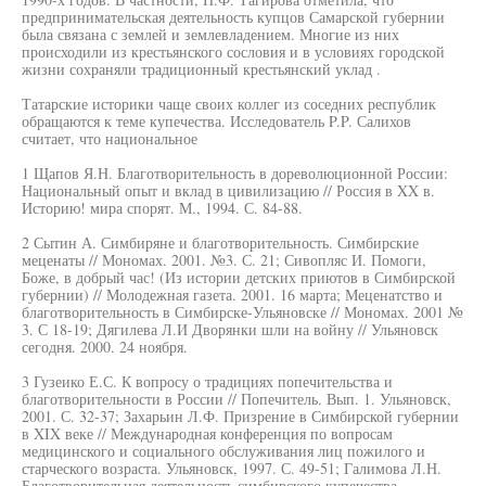
предпринимательская деятельность купцов Самарской губернии
была связана с землей и землевладением. Многие из них
происходили из крестьянского сословия и в условиях городской
жизни сохраняли традиционный крестьянский уклад .
Татарские историки чаще своих коллег из соседних республик
обращаются к теме купечества. Исследователь P.P. Салихов
считает, что национальное
1 Щапов Я.Н. Благотворительность в дореволюционной России:
Национальный опыт и вклад в цивилизацию // Россия в XX в.
Историю! мира спорят. М., 1994. С. 84-88.
2 Сытин А. Симбиряне и благотворительность. Симбирские
меценаты // Мономах. 2001. №3. С. 21; Сивопляс И. Помоги,
Боже, в добрый час! (Из истории детских приютов в Симбирской
губернии) // Молодежная газета. 2001. 16 марта; Меценатство и
благотворительность в Симбирске-Ульяновске // Мономах. 2001 №
3. С 18-19; Дягилева Л.И Дворянки шли на войну // Ульяновск
сегодня. 2000. 24 ноября.
3 Гузеико Е.С. К вопросу о традициях попечительства и
благотворительности в России // Попечитель. Вып. 1. Ульяновск,
2001. С. 32-37; Захарьин Л.Ф. Призрение в Симбирской губернии
в XIX веке // Международная конференция по вопросам
медицинского и социального обслуживания лиц пожилого и
старческого возраста. Ульяновск, 1997. С. 49-51; Галимова Л.Н.
Благотворительная деятельность симбирского купечества.