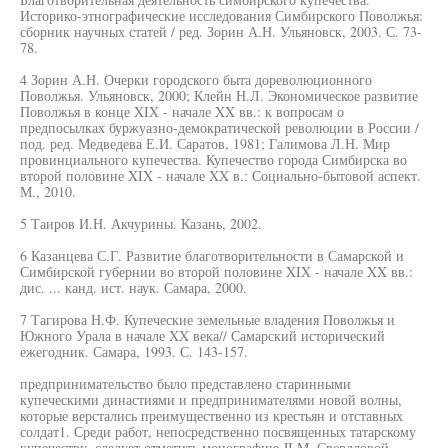
Историко-этнографические исследования Симбирского Поволжья:
сборник научных статей / ред. Зорин А.Н. Ульяновск, 2003. С. 73-
78.
4 Зорин А.Н. Очерки городского быта дореволюционного
Поволжья. Ульяновск, 2000; Клейн Н.Л. Экономическое развитие
Поволжья в конце XIX - начале XX вв.: к вопросам о
предпосылках буржуазно-демократической революции в России /
под. ред. Медведева Е.И. Саратов, 1981; Галимова Л.Н. Мир
провинциального купечества. Купечество города Симбирска во
второй половине XIX - начале XX в.: Социально-бытовой аспект.
М., 2010.
5 Таиров И.Н. Акчурины. Казань, 2002.
6 Казанцева С.Г. Развитие благотворительности в Самарской и
Симбирской губернии во второй половине XIX - начале XX вв.:
дис. ... канд. ист. наук. Самара, 2000.
7 Тагирова Н.Ф. Купеческие земельные владения Поволжья и
Южного Урала в начале XX века// Самарский исторический
ежегодник. Самара, 1993. С. 143-157.
предпринимательство было представлено старинными
купеческими династиями и предпринимателями новой волны,
которые верстались преимущественно из крестьян и отставных
солдат1. Среди работ, непосредственно посвященных татарскому
купечеству, следует отметить монографию JI.M. Свердловой,