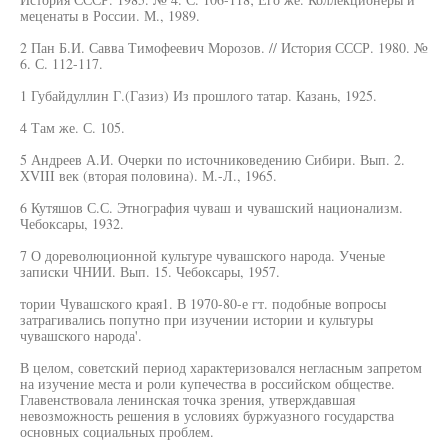
меценаты в России. М., 1989.
2 Пан Б.И. Савва Тимофеевич Морозов. // История СССР. 1980. №
6. С. 112-117.
1 Губайдуллин Г.(Газиз) Из прошлого татар. Казань, 1925.
4 Там же. С. 105.
5 Андреев А.И. Очерки по источниковедению Сибири. Вып. 2.
XVIII век (вторая половина). М.-Л., 1965.
6 Кутяшов С.С. Этнография чуваш и чувашский национализм.
Чебоксары, 1932.
7 О дореволюционной культуре чувашского народа. Ученые
записки ЧНИИ. Вып. 15. Чебоксары, 1957.
тории Чувашского края1. В 1970-80-е гт. подобные вопросы
затрагивались попутно при изучении истории и культуры
чувашского народа'.
В целом, советский период характеризовался негласным запретом
на изучение места и роли купечества в российском обществе.
Главенствовала ленинская точка зрения, утверждавшая
невозможность решения в условиях буржуазного государства
основных социальных проблем.