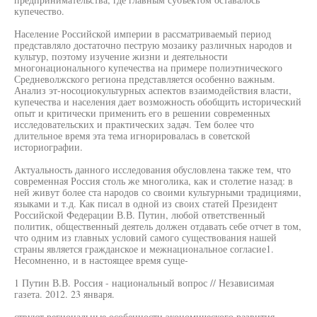
купечество.
Население Российской империи в рассматриваемый период
представляло достаточно пеструю мозаику различных народов и
культур, поэтому изучение жизни и деятельности
многонационального купечества на примере полиэтнического
Средневолжского региона представляется особенно важным.
Анализ эт-носоциокультурных аспектов взаимодействия власти,
купечества и населения дает возможность обобщить исторический
опыт и критически применить его в решении современных
исследовательских и практических задач. Тем более что
длительное время эта тема игнорировалась в советской
историографии.
Актуальность данного исследования обусловлена также тем, что
современная Россия столь же многолика, как и столетие назад: в
ней живут более ста народов со своими культурными традициями,
языками и т.д. Как писал в одной из своих статей Президент
Российской Федерации В.В. Путин, любой ответственный
политик, общественный деятель должен отдавать себе отчет в том,
что одним из главных условий самого существования нашей
страны является гражданское и межнациональное согласие1.
Несомненно, и в настоящее время суще-
1 Путин В.В. Россия - национальный вопрос // Независимая
газета. 2012. 23 января.
ствуют региональные особенности экономического развития,