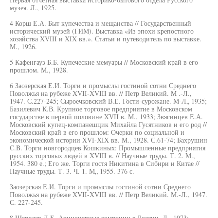
музея. Л., 1925.
4 Корш Е.А. Быт купечества и мещанства // Государственный
исторический музей (ГИМ). Выставка «Из эпохи крепостного
хозяйства XVIII и XIX вв.». Статьи и путеводитель по выставке.
М., 1926.
5 Кафенгауз Б.Б. Купеческие мемуары // Московский край в его
прошлом. М., 1928.
6 Заозерская Е.И. Торги и промыслы гостиной сотни Среднего
Поволжья на рубеже XVII-XVIII вв. // Петр Великий. M .-Л.,
1947. С.227-245; Сыроечковский В.Е. Гости-сурожане. М-Л„ 1935;
Базилевич К.В. Крупное торговое предприятие в Московском
государстве в первой половине XVII в. М., 1933; Звягинцев Е.А.
Московский купец-компанешцик Михайла Гусятников и его род //
Московский край в его прошлом: Очерки по социальной и
экономической истории XVI-XIX вв. М., 1928. С.61-74; Бахрушин
C.B. Торги новгородцев Кошкиных: Промышленные предприятия
русских торговых людей в XVIII в. // Научные труды. Т. 2. М.,
1954. 380 е.; Его же. Торги гостя Никитина в Сибири и Китае //
Научные труды. Т. 3. Ч. 1. М„ 1955. 376 с.
Заозерская Е.И. Торги и промыслы гостиной сотни Среднего
Поволжья на рубеже XVII-XVIII вв. // Петр Великий. М.-Л., 1947.
С. 227-245.
8 Шепелев Л.Е. Акционерные компании в России. Л., 1973;