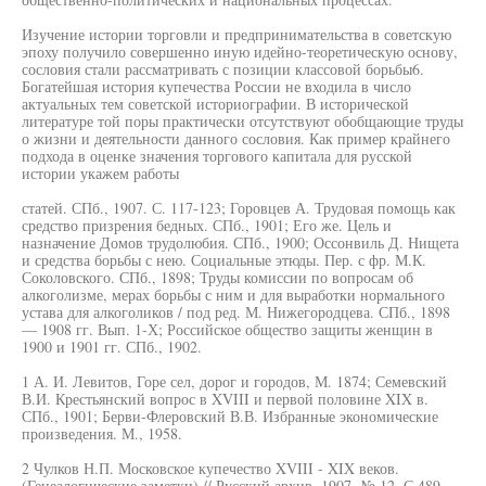
Изучение истории торговли и предпринимательства в советскую
эпоху получило совершенно иную идейно-теоретическую основу,
сословия стали рассматривать с позиции классовой борьбы6.
Богатейшая история купечества России не входила в число
актуальных тем советской историографии. В исторической
литературе той поры практически отсутствуют обобщающие труды
о жизни и деятельности данного сословия. Как пример крайнего
подхода в оценке значения торгового капитала для русской
истории укажем работы
статей. СПб., 1907. С. 117-123; Горовцев А. Трудовая помощь как
средство призрения бедных. СПб., 1901; Его же. Цель и
назначение Домов трудолюбия. СПб., 1900; Оссонвиль Д. Нищета
и средства борьбы с нею. Социальные этюды. Пер. с фр. М.К.
Соколовского. СПб., 1898; Труды комиссии по вопросам об
алкоголизме, мерах борьбы с ним и для выработки нормального
устава для алкоголиков / под ред. М. Нижегородцева. СПб., 1898
— 1908 гг. Вып. 1-Х; Российское общество защиты женщин в
1900 и 1901 гг. СПб., 1902.
1 А. И. Левитов, Горе сел, дорог и городов, М. 1874; Семевский
В.И. Крестьянский вопрос в XVIII и первой половине XIX в.
СПб., 1901; Берви-Флеровский В.В. Избранные экономические
произведения. М., 1958.
2 Чулков Н.П. Московское купечество XVIII - XIX веков.
(Генеалогические заметки) // Русский архив. 1907. № 12. С.489-