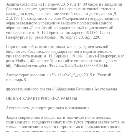
Защита состоится «21» апреля 2015 г. в 14.00 часов на заседании
Совета по защите диссертаций на соискание ученой степени
кандидата наук, на соискание ученой степени доктора наук Д
212.199.14, созданного на базе Федерального государственного
образовательного учреждения высшего профессионального
образования «Российский государственный педагогический
университет им. А. И. Герцена», по адресу: 191186, Санкт-
Петербург, наб. реки Мойки, 48, корпус 20, ауд. 229.
С диссертацией можно ознакомиться в фундаментальной
библиотеке Российского государственного педагогического
университета имени А. И. Герцена (191186, Санкт-Петербург, наб.
реки Мойки, 48, корпус 5) и на сайте университета по адресу:
http://disser.herzen.spb.ru/Preview/Karta/karta 000000163.html
Автореферат разослан « ¿У» ¿£>£^/£¿£¿¿¿¿-2015 г. Ученый
секретарь $
диссертационного совета /" Абаканова Вероника Анатольевна
ОБЩАЯ ХАРАКТЕРИСТИКА РАБОТЫ
Актуальность диссертационного исследования
Задача современного общества, в том числе политических,
социальных и государственных институтов страны заключается не
только в воспитании чувств патриотизма и гражданского долга,
но и в стимулировании самостоятельного и осознанного участия