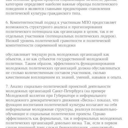
категории определяют наиболее важные образцы политического
поведения и являются главными предикторами становления
политической культуры гражданского типа.
6. Компетентностный подход к участникам МПО предоставляет
возможность структурного анализа и прогнозирования
политического потенциала как организации в целом, так и ее
отдельных участников (потенциальных политических лидеров).
Низкий уровень политической грамотности и политической
компетентности современной молодежи
обуславливает текущую роль молодежных организаций как
объектов, а не как субъектов государственной молодежной
политики. Таким образом, эффективность функционирования
молодежных политических организаций должна обуславливаться
не столько количественным составом участников, сколько
качественным воплощением их знаний, умений, навыков и опыта.
7. Анализ социально-политической проектной деятельности
молодежных организаций Санкт-Петербурга (на примере
Молодежной коллегии при Губернаторе и неформального
молодежного демократического движения «Весна») показал, что
функцию воспитания политической культуры возлагают на себя
неформальные молодежные структуры, реализуя познавательно-
обучающие и социальные политические проекты. Однако
эффективность как формальных, так и неформальных молодежных
политических организаций довольно низка. Так, если в первом
случае причиной тому служат бюрократизация, «имиджевый»