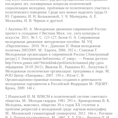
последних лет, посвященных вопросам политической
социализации молодежи, проблемам ее политического участия и
политического поведения. Среди них можно выделить труды О.
Ю. Гаранина, И. Н. Кольжановой, 3. Ч. Махмудова, А. Е.
Москалёва, Н. В. Черных и других4.
1 Акунина Ю. А. Молодежные движения современной России:
протест и созидание // Вестник Моск. гос. унта культуры и
искусств. 2011. № 3. С. 123-127; Белов О. А. Современные
молодежные движения: методическое пособие. M: УЦ
«Перспектива». 2010. 56 е.; Данилин П. Новая молодежная
политика 20032005. М.: Европа, 2006. 292 е.; Становая Т.
Молодежные организации в современной России [Электронный
ресурс] // Электронная библиотека «Г умер». — Режим доступа:
http://www.gumer.info^bliotekbuks/polifarticle/stanmol.php (дата
обращения: 29.05.2012); Яковлев И., Рышкина Ю., Лоскутова Е.
Молодежные политические организации: программы и люди. М.:
РОО Центр «Панорама», 2007. 150 е.; Юсов С. В.
Организационно-правовые основы создания и деятельности
молодежных парламентов в Российской Федерации М.: РЦОИТ:
Крона, 2009. 146 с.
2 Ильинский И. М. ВЛКСМ в политической системе советского
общества. М.: Молодая гвардия, 1981. 293 е.; Криворученко В. К.
Молодежь, комсомол, общество 30-х годов XX столетия: к
проблеме репрессий в молодежной среде: научная монография.
М.: Московский гуманитарный университет, 2011. 166 е.; Роговин
В. 3. Партия расстрелянных. М., 1997. Т. 5. 526 с.; Решетов П. H.