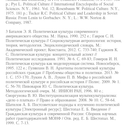
p.; Pye L. Political Culture // International Encyclopedia of Social
Sciences. N.Y., 1961. Vol. 12; Rosenbaum W. Political Culture. N.Y.,
1975. 181 p.; Tucker R.C. Political Culture and Leadership in Soviet
Russia: From Lenin to Gorbachev. N. Y.; L.: W.W. Norton &
Company, 1987.
3 Баталов Э. Я. Политическая культура современного
американского общества. M.: Наука, 1990. 252 е.; Гавров С. H.
Политическая культура // Социокультурная антропология: история,
теория, методология. Энциклопедический словарь. М.:
Академический проект; Константа, 2012. С. 733-740; Гаджиев К.
С. Политическая культура: концептуальный аспект //
Политические исследования. 1991. № 6. С. 69-83; Гомеров И. Н.
Политическая культура как моделирующая система. Новосибирск,
1995. 122 е.; Гуляихин В. Н. Архетипы политической культуры
российских граждан // Проблемы общества и политики. 2013. №
1. С. 153-170; Лукин А. В., Лукин П. В. Мифы о российской
политической культуре и российская история // Полис. 2009. № 1.
С. 56-70; Пивоваров Ю. С. Политическая культура.
Методологический очерк. M.: ИНИОН РАН, 1996. 80 е.;
Сморгунова В. Ю. Институционализация мультикультурализма:
«дело о платках» // Право и образование. 2008. № 10. С. 58-64.
Шатилов А. Б. Постсоветские подходы к изучению политической
культуры [Электронный ресурс]; Шестопал Е. Б. Введение //
Гражданская культура в современной России: Сборник научных
работ грантодержателей МОНФ / Отв. ред. Е. Б. Шестопал. M.,
1999. С. 7-13.