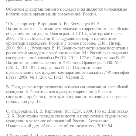
Объектом диссертационного исследования являются молодежные
политические организации современной России.
' См., например: Вырщиков А. Н., Кусмарцев М. Б.
Патриотическое воспитание молодежи в современном российском
обществе: монография. Волгоград: НП ИПД «Авторское перо»,
2006. 172 е.; Лисовский В. Т. Духовный мир и ценностные
ориентации молодежи России: учебное пособие. СПб.: Питер,
2000. 509 е.; Лутовинов В. И. Военно-патриотическое воспитание
российской молодежи: учебное пособие. М.: Российская академия
государственной службы (РАГС), 2011. 172 е.; Сморгунова В. Ю.
Патриотизм: клятвы верности // Юристь-Правоведь. 2008. № 1
(26). С. 103-107; Сморгунова В. Ю. Патриотическое
правосознание как предмет компаративного анализа // Философия
права. 2008. № 1 (26). С. 18-23; Чернов В.
B. Гражданско-патриотические аспекты социализации российской
молодежи // Политическая культура современной России:
состояние, проблемы, пути трансформации: материалы «круглого
стола»; под ред. Н.
C. Федоркина, Н. В. Карповой. М.: КДУ, 2009. 168 е.; Шиповская
Л. Б. Воспитание гражданственности и патриотизма студенческой
молодежи в условиях обновленной России. Астрахань:
Издательский дом «Астраханский университет», 2010. 94 с.
2 Хуторской А. В. Ключевые компетенции как компонент