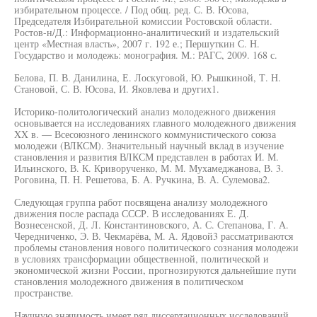
избирательном процессе. / Под общ. ред. С. В. Юсова,
Председателя Избирательной комиссии Ростовской области.
Ростов-н/Д.: Информационно-аналитический и издательский
центр «Местная власть», 2007 г. 192 е.; Першуткин С. Н.
Государство и молодежь: монография. М.: РАГС, 2009. 168 с.
Белова, П. В. Данилина, Е. Лоскуговой, Ю. Рышкиной, Т. Н.
Становой, С. В. Юсова, И. Яковлева и других1.
Историко-политологический анализ молодежного движения
основывается на исследованиях главного молодежного движения
XX в. — Всесоюзного ленинского коммунистического союза
молодежи (ВЛКСМ). Значительный научный вклад в изучение
становления и развития ВЛКСМ представлен в работах И. М.
Ильинского, В. К. Криворученко, М. М. Мухамеджанова, В. 3.
Роговина, П. Н. Решетова, Б. А. Ручкина, В. А. Сулемова2.
Следующая группа работ посвящена анализу молодежного
движения после распада СССР. В исследованиях Е. Д.
Вознесенской, Д. Л. Константиновского, А. С. Степанова, Г. А.
Чередниченко, Э. В. Чекмарёва, М. А. Ядовой3 рассматриваются
проблемы становления нового политического сознания молодежи
в условиях трансформации общественной, политической и
экономической жизни России, прогнозируются дальнейшие пути
становления молодежного движения в политическом
пространстве.
Научную значимость имеет ряд диссертационных исследований