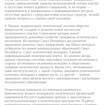
подход, амбивалентный характер мотивационной основы участия
и отсутствие четкого идейного содержания, то во втором —
ограниченность в материальных и информационных ресурсах,
отсутствие диалога с представителями властных структур, низкий
уровень интереса со стороны самой молодежи.
8. Процесс модернизации политической системы общества
предполагает создание и развитие новых институтов
политического участия, становление которых может
предопределить дальнейшее развитие гражданско-политического
воспитания. На примере Санкт-Петербурга диссертантом
предложено развитие таких направлений, как Школа молодого
избирателя (на уровне муниципальных образований Санкт-
Петербурга), Совет политической молодежи, Единый
информационный политический портал. По мнению автора,
данные структуры способны переломить ситуацию абсентеизма в
сторону постепенного включения молодежи в общественно-
значимые политические процессы. Кроме того, обозначенные
нами институты могут, с одной стороны, направить политический
потенциал молодежи в мирное русло, а с другой — помочь
удерживать связь органов местного самоуправления с различными
молодежными субкультурами.
Теоретическая значимость исследования заключатся в
комплексном анализе молодежных политических организаций
современной России и выявлении проблем и перспектив их
институционализации в политическом пространстве. В работе
конкретизированы общетеоретические представления о понятии