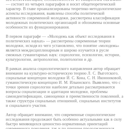
— состоит из четырех параграфов и носит общетеоретический
характер. В главе проанализированы теоретико-методологические
аспекты исследования, выявлены способы политической
активности современной молодежи, рассмотрена классификация
молодежных политических организаций и обозначены основные
особенности их функционирования.
В первом параграфе — «Молодежь как объект исследования в
политических науках» — рассмотрены современные теории
молодежи, исходя из чего установлено, что понятие «молодежь»
является междисциплинарным и широко изучается в русле
смежных гуманитарных наук: социологии, психологии, истории,
культурологии, антропологии, политологии и др.
В рамках анализа социологического направления автор обращает
внимание на культурно-историческую теорию Л. С. Выготского,
социальные концепции молодежи И. С. Кона, С. Н. Иконниковой,
гуманистическую концепцию И. М. Ильинского. Выявлено, что с
точки зрения социологии наиболее детально рассматриваются
вопросы социализации и адаптации молодежи, проблемы
самоидентификации, самооценки и преемственности поколений, а
также структура социальных отношений, социальных институтов
и социального участия.
Автор обращает внимание, что современные социологические
исследования продолжают быть особенно актуальными как в силу
быстро меняющихся ценностно-нормативных ориентаций
современного поколения, так и по причине продолжающихся