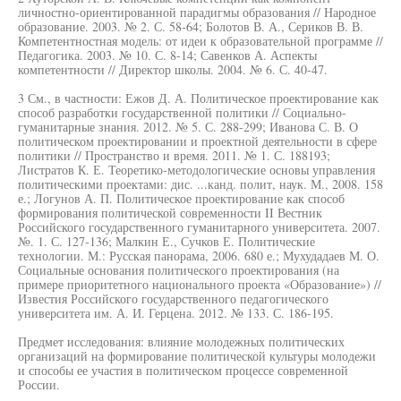
личностно-ориентированной парадигмы образования // Народное
образование. 2003. № 2. С. 58-64; Болотов В. А., Сериков В. В.
Компетентностная модель: от идеи к образовательной программе //
Педагогика. 2003. № 10. С. 8-14; Савенков А. Аспекты
компетентности // Директор школы. 2004. № 6. С. 40-47.
3 См., в частности: Ежов Д. А. Политическое проектирование как
способ разработки государственной политики // Социально-
гуманитарные знания. 2012. № 5. С. 288-299; Иванова С. В. О
политическом проектировании и проектной деятельности в сфере
политики // Пространство и время. 2011. № 1. С. 188193;
Листратов К. Е. Теоретико-методологические основы управления
политическими проектами: дис. ...канд. полит, наук. М., 2008. 158
е.; Логунов А. П. Политическое проектирование как способ
формирования политической современности II Вестник
Российского государственного гуманитарного университета. 2007.
№. 1. С. 127-136; Малкин Е., Сучков Е. Политические
технологии. М.: Русская панорама, 2006. 680 е.; Мухудадаев М. О.
Социальные основания политического проектирования (на
примере приоритетного национального проекта «Образование») //
Известия Российского государственного педагогического
университета им. А. И. Герцена. 2012. № 133. С. 186-195.
Предмет исследования: влияние молодежных политических
организаций на формирование политической культуры молодежи
и способы ее участия в политическом процессе современной
России.