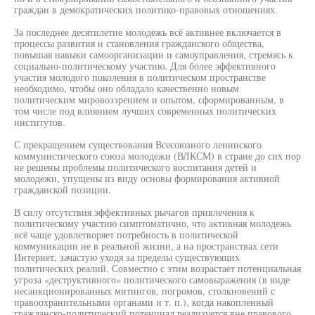
граждан в демократических политико-правовых отношениях.
За последнее десятилетие молодежь всё активнее включается в
процессы развития и становления гражданского общества,
повышая навыки самоорганизации и самоуправления, стремясь к
социально-политическому участию. Для более эффективного
участия молодого поколения в политическом пространстве
необходимо, чтобы оно обладало качественно новым
политическим мировоззрением и опытом, сформированным, в
том числе под влиянием лучших современных политических
институтов.
С прекращением существования Всесоюзного ленинского
коммунистического союза молодежи (ВЛКСМ) в стране до сих пор
не решены проблемы политического воспитания детей и
молодежи, упущены из виду основы формирования активной
гражданской позиции.
В силу отсутствия эффективных рычагов привлечения к
политическому участию симптоматично, что активная молодежь
всё чаще удовлетворяет потребность в политической
коммуникации не в реальной жизни, а на пространствах сети
Интернет, зачастую уходя за пределы существующих
политических реалий. Совместно с этим возрастает потенциальная
угроза «деструктивного» политического самовыражения (в виде
несанкционированных митингов, погромов, столкновений с
правоохранительными органами и т. п.), когда накопленный
гражданско-политический потенциал реализуется вне правового