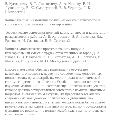
Б. Кусмарцеву, В. Т. Лисовскому, А. А. Козлову, В. И.
Лутовинову, В. Ю. Сморгуновой, В. В. Чернову, Л. Б.
Шиповской1.
Концептуализация понятий политической компетентности и
социально-политического проектирования
Теоретические основания понятий компетентности и компетенции
раскрываются в работах А. В. Хуторского, В. А. Болотова, Дж.
Равена, А. И. Савенкова, В. В. Серикова2.
Концепт «политическое проектирование» получил
категориальный смысл в трудах отечественных авторов Д. А.
Ежова, С. В. Ивановой, К. Е. Листратова, А. П. Логунова, Е.
Малкина, Е. Сучкова, М. О. Мухудадаева и других3.
Вместе с тем стоит обратить внимание на отсутствие
комплексного подхода к изучению современных молодежных
политических организаций, их места и роли в политической
системе современного общества. Особенно важным остается
изучение мотивационной составляющей политического участия,
которое должно осуществляться совместно с компетентностным
подходом. В связи с этим актуальным представляется анализ
современных молодежных политических движений, как
институтов политического участия, которые могли бы не только
рекрутировать молодежь в личных интересах, но и осуществлять
функции по воспитанию политической культуры, патриотизма и
гражданственности.