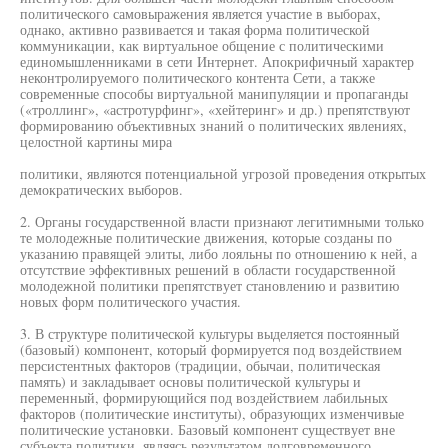
политического самовыражения является участие в выборах,
однако, активно развивается и такая форма политической
коммуникации, как виртуальное общение с политическими
единомышленниками в сети Интернет. Апокрифичный характер
неконтролируемого политического контента Сети, а также
современные способы виртуальной манипуляции и пропаганды
(«троллинг», «астротурфинг», «хейтеринг» и др.) препятствуют
формированию объективных знаний о политических явлениях,
целостной картины мира
политики, являются потенциальной угрозой проведения открытых
демократических выборов.
2. Органы государственной власти признают легитимными только
те молодежные политические движения, которые созданы по
указанию правящей элиты, либо лояльны по отношению к ней, а
отсутствие эффективных решений в области государственной
молодежной политики препятствует становлению и развитию
новых форм политического участия.
3. В структуре политической культуры выделяется постоянный
(базовый) компонент, который формируется под воздействием
персистентных факторов (традиции, обычаи, политическая
память) и закладывает основы политической культуры и
переменный, формирующийся под воздействием лабильных
факторов (политические институты), образующих изменчивые
политические установки. Базовый компонент существует вне
субъекта политики, являясь результатом долговременного