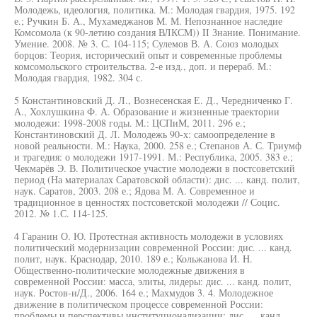
Молодежь, идеология, политика. М.: Молодая гвардия, 1975. 192
е.; Ручкин Б. А., Мухамеджанов М. М. Непознанное наследие
Комсомола (к 90-летию создания ВЛКСМ)) II Знание. Понимание.
Умение. 2008. № 3. С. 104-115; Сулемов В. А. Союз молодых
борцов: Теория, исторический опыт и современные проблемы
комсомольского строительства. 2-е изд., доп. и перераб. М.:
Молодая гвардия, 1982. 304 с.
5 Константиновский Д. Л., Вознесенская Е. Д., Чередниченко Г.
А., Хохлушкина Ф. А. Образование и жизненные траектории
молодежи: 1998-2008 годы. М.: ЦСПиМ, 2011. 296 е.;
Константиновский Д. Л. Молодежь 90-х: самоопределение в
новой реальности. М.: Наука, 2000. 258 е.; Степанов А. С. Триумф
и трагедия: о молодежи 1917-1991. М.: Республика, 2005. 383 е.;
Чекмарёв Э. В. Политическое участие молодежи в постсоветский
период (На материалах Саратовской области): дис. ... канд. полит,
наук. Саратов, 2003. 208 е.; Ядова М. А. Современное и
традиционное в ценностях постсоветской молодежи // Социс.
2012. № 1.С. 114-125.
4 Гаранин О. Ю. Протестная активность молодежи в условиях
политический модернизации современной России: дис. ... канд.
полит, наук. Краснодар, 2010. 189 е.; Кольжанова И. H.
Общественно-политические молодежные движения в
современной России: масса, элиты, лидеры: дис. ... канд. полит,
наук. Ростов-н/Д., 2006. 164 е.; Махмудов 3. 4. Молодежное
движение в политическом процессе современной России:
проблемы и перспективы институционализации: дис. ... канд.