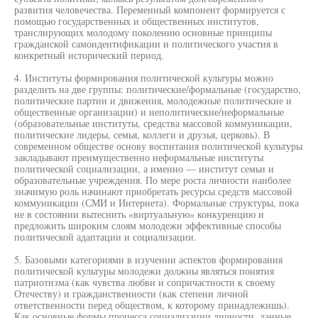
развития человечества. Переменный компонент формируется с
помощью государственных и общественных институтов,
транслирующих молодому поколению основные принципы
гражданской самоидентификации и политического участия в
конкретный исторический период.
4. Институты формирования политической культуры можно
разделить на две группы: политические/формальные (государство,
политические партии и движения, молодежные политические и
общественные организации) и неполитические/неформальные
(образовательные институты, средства массовой коммуникации,
политические лидеры, семья, коллеги и друзья, церковь). В
современном обществе основу воспитания политической культуры
закладывают преимущественно неформальные институты
политической социализации, а именно — институт семьи и
образовательные учреждения. По мере роста личности наиболее
значимую роль начинают приобретать ресурсы средств массовой
коммуникации (СМИ и Интернета). Формальные структуры, пока
не в состоянии вытеснить «виртуальную» конкуренцию и
предложить широким слоям молодежи эффективные способы
политической адаптации и социализации.
5. Базовыми категориями в изучении аспектов формирования
политической культуры молодежи должны являться понятия
патриотизма (как чувства любви и сопричастности к своему
Отечеству) и гражданственности (как степени личной
ответственности перед обществом, к которому принадлежишь).
Как основные формы процесса социализации личности, данные