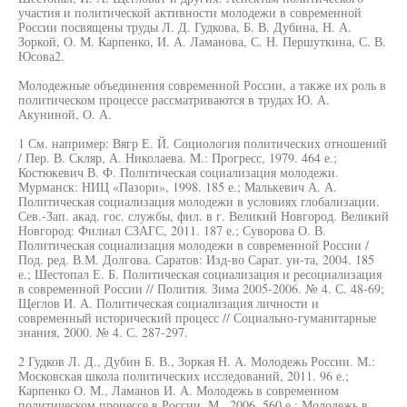
участия и политической активности молодежи в современной
России посвящены труды Л. Д. Гудкова, Б. В. Дубина, Н. А.
Зоркой, О. М. Карпенко, И. А. Ламанова, С. Н. Першуткина, С. В.
Юсова2.
Молодежные объединения современной России, а также их роль в
политическом процессе рассматриваются в трудах Ю. А.
Акуниной, О. А.
1 См. например: Вягр Е. Й. Социология политических отношений
/ Пер. В. Скляр, А. Николаева. M.: Прогресс, 1979. 464 е.;
Костюкевич В. Ф. Политическая социализация молодежи.
Мурманск: НИЦ «Пазори», 1998. 185 е.; Малькевич А. А.
Политическая социализация молодежи в условиях глобализации.
Сев.-Зап. акад. гос. службы, фил. в г. Великий Новгород. Великий
Новгород: Филиал СЗАГС, 2011. 187 е.; Суворова О. В.
Политическая социализация молодежи в современной России /
Под. ред. В.М. Долгова. Саратов: Изд-во Сарат. ун-та, 2004. 185
е.; Шестопал Е. Б. Политическая социализация и ресоциализация
в современной России // Полития. Зима 2005-2006. № 4. С. 48-69;
Щеглов И. А. Политическая социализация личности и
современный исторический процесс // Социально-гуманитарные
знания, 2000. № 4. С. 287-297.
2 Гудков Л. Д., Дубин Б. В., Зоркая Н. А. Молодежь России. М.:
Московская школа политических исследований, 2011. 96 е.;
Карпенко О. М., Ламанов И. А. Молодежь в современном
политическом процессе в России. М., 2006. 560 е.; Молодежь в