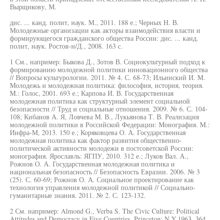
Вырщикову, М.
дис. ... канд. полит, наук. М., 2011. 188 е.; Черных Н. В.
Молодежные организации как акторы взаимодействия власти и
формирующегося гражданского общества России: дис. ... канд.
полит, наук. Ростов-н/Д., 2008. 163 с.
1 См., например: Быкова Д., Зотов В. Социокультурный подход к
формированию молодежной политики инновационного общества
// Вопросы культурологии. 2011. № 4. С. 68-73; Ильинский И. М.
Молодежь и молодежная политика: философия, история, теория.
M.: Голос, 2001. 693 е.; Карпова И. В. Государственная
молодежная политика как структурный элемент социальной
безопасности // Труд и социальные отношения. 2009. № 6. С. 104-
108; Кибанов А. Я, Ловчева М. В., Лукьянова Т. В. Реализация
молодежной политики в Российской Федерации: Монография. M.:
Инфра-М, 2013. 150 е.; Коряковцева О. А. Государственная
молодежная политика как фактор развития общественно-
политической активности молодежи в постсоветской России:
монография. Ярославль: ЯГПУ, 2010. 312 е.; Луков Вал. А.,
Рожнов О. А. Государственная молодежная политика и
национальная безопасность // Безопасность Евразии. 2006. № 3
(25). С. 60-69; Рожнов О. А. Социальное проектирование как
технология управления молодежной политикой // Социально-
гуманитарные знания. 2011. № 2. С. 123-132.
2 См. например: Almond G., Verba S. The Civic Culture: Political
Attitudes and Democracy in Five Countries. Princeton; N.Y.1963. 364