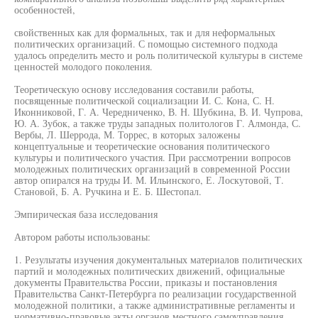
особенностей,
свойственных как для формальных, так и для неформальных
политических организаций. С помощью системного подхода
удалось определить место и роль политической культуры в системе
ценностей молодого поколения.
Теоретическую основу исследования составили работы,
посвященные политической социализации И. С. Кона, С. Н.
Иконниковой, Г. А. Чередниченко, В. Н. Шубкина, В. И. Чупрова,
Ю. А. Зубок, а также труды западных политологов Г. Алмонда, С.
Вербы, Л. Шеррода, М. Торрес, в которых заложены
концептуальные и теоретические основания политического
культуры и политического участия. При рассмотрении вопросов
молодежных политических организаций в современной России
автор опирался на труды И. М. Ильинского, Е. Лоскутовой, Т.
Становой, Б. А. Ручкина и Е. Б. Шестопал.
Эмпирическая база исследования
Автором работы использованы:
1. Результаты изучения документальных материалов политических
партий и молодежных политических движений, официальные
документы Правительства России, приказы и постановления
Правительства Санкт-Петербурга по реализации государственной
молодежной политики, а также административные регламенты и
нормативно-правовые акты органов местного самоуправления.