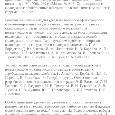
полит, наук. М., 2008. 169 е.; Москалёв А. Е. Оппозиционные
молодежные общественные объединения в политическом процессе
современной России:
Большое внимание сегодня уделяется вопросам эффективности
функционирования государственных институтов в процессе
становления и развития современного молодежного
политического движения, что подтверждается многочисленными
исследованиями последних лет в области государственной
молодежной политики. Так, изучением проблем и вопросов
взаимодействия государства и молодежи занимались Г. А.
Бордюгов, Д. Ю. Быкова, И. М. Ильинский, И. В. Карпова, А. Я.
Кибанов, О. А. Коряковцева, А. И. Клименко, М. В. Ловчева, Т. В.
Лукьянова, Вал. А. Луков, Г. А. Луке, О. А. Рожнов1.
Теоретические основания вопросов политической культуры и
политического участия рассматриваются в работах таких
зарубежных исследователей, как Г. Алмонд, С. Верба, Л. Пай, Т.
Парсонс, В. Розенбаум, Р. Такер2 и другие. Отечественные
разработки понятия основываются на трудах Э. Я. Баталова, С. Н.
Гаврова, К. С. Гаджиева, И. Н. Гомерова, В. Н. Гуляихина, А. В.
Лукина, П. В. Лукина, Ю. С. Пивоварова, А. Б. Шатилова, Е. Б.
Шестопал3.
Особое внимание уделено актуальным вопросам становления
патриотизма и гражданственности как наиболее важным факторам
формирования политической культуры. Наиболее значимые работы
в этой области принадлежат отечественным исследователям А. Н.