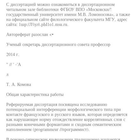
С диссертацией можно ознакомиться в диссертационном
читальном зале библиотеки ФГБОУ ВПО «Московски/!
государственный университет имени М.В. Ломоносова», а также
на официальном сайте филологического факультета МГУ, адрес
сайта: 1шр:/Л\\ул\.рЫ1о1.msu.ru.
Автореферат разослан <•
Ученый секретарь диссертационного совета профессор
2014 г.
'' // ' -'А
л
Т. А. Комова
Общая характеристика работы
Реферируемая диссертация посвящена исследованию
потенциальной интерференции морфологического типа при
контакте французского и русского языков, которая определяется
как нарушающее норму отождествление коррелятивных слов с
разными конечными формантами и сходным семантическим
наполнением (programmeur //программист).
В романо-германском языкознании традиционно изучаются