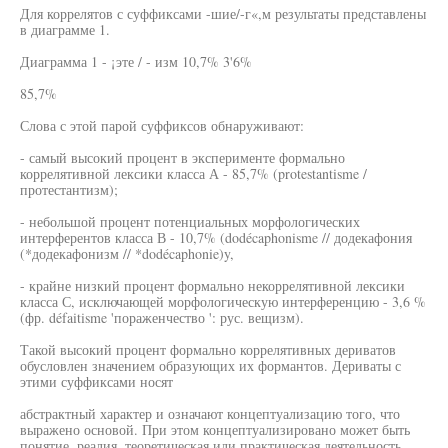
Для коррелятов с суффиксами -шие/-г«,м результаты представлены
в диаграмме 1.
Диаграмма 1 - ¡эте / - изм 10,7% 3'6%
85,7%
Слова с этой парой суффиксов обнаруживают:
- самый высокий процент в эксперименте формально
коррелятивной лексики класса А - 85,7% (protestantisme /
протестантизм);
- небольшой процент потенциальных морфологических
интерферентов класса В - 10,7% (dodécaphonisme // додекафония
(*додекафонизм // *dodécaphonie)y,
- крайне низкий процент формально некоррелятивной лексики
класса С, исключающей морфологическую интерференцию - 3,6 %
(фр. défaitisme 'пораженчество ': рус. вещизм).
Такой высокий процент формально коррелятивных дериватов
обусловлен значением образующих их формантов. Дериваты с
этими суффиксами носят
абстрактный характер и означают концептуализацию того, что
выражено основой. При этом концептуализировано может быть
понятие, реалия, теоретическая или практическая деятельность,