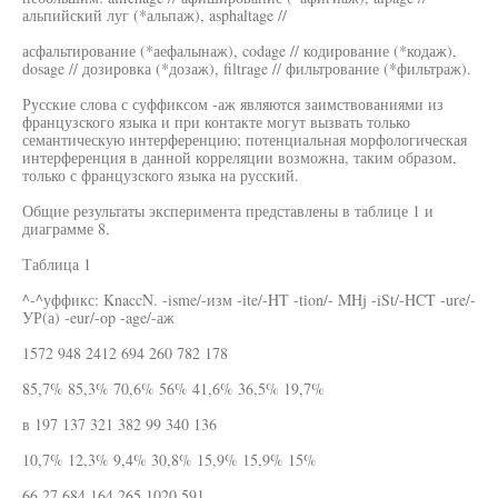
альпийский луг (*альпаж), asphaltage //
асфальтирование (*аефалынаж), codage // кодирование (*кодаж),
dosage // дозировка (*дозаж), filtrage // фильтрование (*фильтраж).
Русские слова с суффиксом -аж являются заимствованиями из
французского языка и при контакте могут вызвать только
семантическую интерференцию; потенциальная морфологическая
интерференция в данной корреляции возможна, таким образом,
только с французского языка на русский.
Общие результаты эксперимента представлены в таблице 1 и
диаграмме 8.
Таблица 1
^-^уффикс: KnaccN. -isme/-изм -ite/-HT -tion/- MHj -iSt/-HCT -ure/-
УР(а) -eur/-op -age/-аж
1572 948 2412 694 260 782 178
85,7% 85,3% 70,6% 56% 41,6% 36,5% 19,7%
в 197 137 321 382 99 340 136
10,7% 12,3% 9,4% 30,8% 15,9% 15,9% 15%
66 27 684 164 265 1020 591