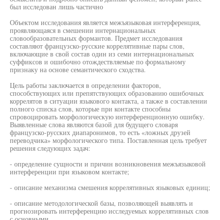
был исследован лишь частично
Объектом исследования является межъязыковая интерференция,
проявляющаяся в смешении интернациональных
словообразовательных формантов. Предмет исследования
составляют французско-русские коррелятивные пары слов,
включающие в свой состав один из семи интернациональных
суффиксов и ошибочно отождествляемые по формальному
признаку на основе семантического сходства.
Цель работы заключается в определении факторов,
способствующих или препятствующих образованию ошибочных
коррелятов в ситуации языкового контакта, а также в составлении
полного списка слов, которые при контакте способны
спровоцировать морфологическую интерференционную ошибку.
Выявленные слова являются базой для будущего словаря
французско-русских диапаронимов, то есть «ложных друзей
переводчика» морфологического типа. Поставленная цель требует
решения следующих задач:
- определение сущности и причин возникновения межъязыковой
интерференции при языковом контакте;
- описание механизма смешения коррелятивных языковых единиц;
- описание методологической базы, позволяющей выявлять и
прогнозировать интерференцию исследуемых коррелятивных слов
с основными