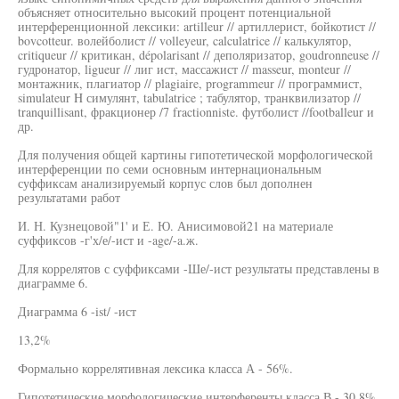
объясняет относительно высокий процент потенциальной
интерференционной лексики: artilleur // артиллерист, бойкотист //
bovcotteur. волейболист // volleyeur, calculatrice // калькулятор,
critiqueur // критикан, dépolarisant // деполяризатор, goudronneuse //
гудронатор, ligueur // лиг ист, массажист // masseur, monteur //
монтажник, плагиатор // plagiaire, programmeur // программист,
simulateur H симулянт, tabulatrice ; табулятор, транквилизатор //
tranquillisant, фракционер /7 fractionniste. футболист //footballeur и
др.
Для получения общей картины гипотетической морфологической
интерференции по семи основным интернациональным
суффиксам анализируемый корпус слов был дополнен
результатами работ
И. Н. Кузнецовой"1' и Е. Ю. Анисимовой21 на материале
суффиксов -г'х/е/-ист и -age/-a.ж.
Для коррелятов с суффиксами -Ше/-ист результаты представлены в
диаграмме 6.
Диаграмма 6 -ist/ -ист
13,2%
Формально коррелятивная лексика класса А - 56%.
Гипотетические морфологические интерференты класса В - 30,8%,