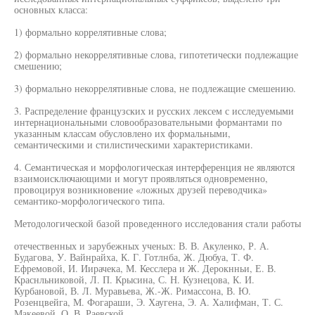
основных класса:
1) формально коррелятивные слова;
2) формально некоррелятивные слова, гипотетически подлежащие
смешению;
3) формально некоррелятивные слова, не подлежащие смешению.
3. Распределение французских и русских лексем с исследуемыми
интернациональными словообразовательными формантами по
указанным классам обусловлено их формальными,
семантическими и стилистическими характеристиками.
4. Семантическая и морфологическая интерференция не являются
взаимоисключающими и могут проявляться одновременно,
провоцируя возникновение «ложных друзей переводчика»
семантико-морфологического типа.
Методологической базой проведенного исследования стали работы
отечественных и зарубежных ученых: В. В. Акуленко, Р. А.
Будагова, У. Вайнрайха, К. Г. Готлнба, Ж. Дюбуа, Т. Ф.
Ефремовой, И. Иирачека, М. Кесслера и Ж. Дерокнньи, Е. В.
Краснльниковой, Л. П. Крысина, С. Н. Кузнецова, К. И.
Курбановой, В. Л. Муравьева, Ж.-Ж. Римассона, В. Ю.
Розенцвейга, М. Фогараши, Э. Хаугена, Э. А. Халифман, Т. С.
Макеевой, О. В. Раевской.