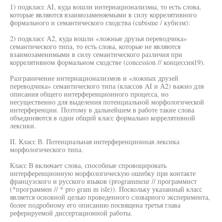
1) подкласс AI, куда вошли интернационализмы, то есть слова,
которые являются взаимозаменяемыми в силу коррелятивного
формального и семантического сходства (cubisme / кубизм):
2) подкласс А2, куда вошли «ложные друзья переводчика»
семантического типа, то есть слова, которые не являются
взаимозаменимыми в силу семантического различия при
коррелятивном формальном сходстве (concession // концессия19).
Разграничение интернационализмов и «ложных друзей
переводчика» семантического типа (классов AI и А2) важно для
описания общего интерференционного процесса, но
несущественно для выделения потенциальной морфологической
интерференции. Поэтому в дальнейшем в работе такие слова
объединяются в один общий класс формально коррелятивной
лексики.
II. Класс В. Потенциальная интерференционная лексика
морфологического типа.
Класс В включает слова, способные спровоцировать
интерференционную морфологическую ошибку при контакте
французского и русского языков (programmeur // программист
(*программен // * pro gram m isle)). Поскольку указанный класс
является основной целыо проведенного словарного эксперимента,
более подробному его описанию посвящена третья глава
реферируемой диссертационной работы.