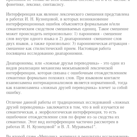
фонетике, лексике, синтаксису.
Интерференция как явление лексического смешения представлена
в работах И. Н. Кузнецовой, в которых возннкновение
интерференционных ошибок объясняется формальным и/или
семантическим сходством смешиваемых единиц. Такое смешение
может происходить непроизвольно: 1) паронимия - смешение
слов внутри одного языка и 2) диапаронимия -смешение слов
двух языков, а также произвольно: 3) паронимическая аттракция -
смешение как стилистический прием. Настоящая работа
посвящена исследованию диапаронимии.
Диапаронимы, или «ложные друзья переводчика» - это один из
видов реализации механизма межъязыковой лексической
интерференции, которая связана с ошибочным отождествлением
семантики формально похожих слов. При языковом контакте
взаимозамена интернационализмов является нормативной, тогда
как взаимозамена «ложных друзей переводчика» влечет за собой
ошибку.
Отличие данной работы от традиционных исследований «ложных
друзей переводчика» заключается в том, что в ней изучается не
семантическая, а .морфологическая интерференция, то есть
ошибочное отождествление слов по форме из-за сходства их
семантики. Этот вид интерференции частично рассмотрен в
работах И. Н. Кузнецовой" и В. Л. Муравьева1".
Во второй главе «Методика, материал п результаты исследования»