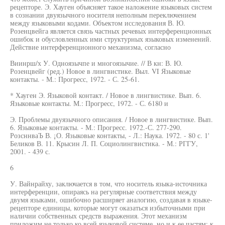
рецепторе. Э. Хауген объясняет такое наложение языковых систем
в сознании двуязычного носителя неполным переключением
между языковыми кодами. Объектом исследования В. Ю.
Розенцвейга является связь частных речевых интерференционных
ошибок и обусловленных ими структурных языковых изменений.
Действие интерференционного механизма, согласно
Виинрш/х У. Одноязычпе и многоязычие. // В кн: В. Ю.
Розенцвейг (ред.) Новое в лингвистике. Выл. VI Языковые
контакты. - М.: Прогресс, 1972. - С. 25-61.
* Хауген Э. Языковой контакт. / Новое в лингвистике. Вып. 6.
Языковые контакты. М.: Прогресс, 1972. - С. 6180 и
Э. Проблемы двуязычного описания. / Новое в лингвистике. Вып.
6. Языковые контакты. - М.: Прогресс. 1972.-С. 277-290.
РозсннваЪ В. ¡О. Языковые контакты, - Л.: Наука. 1972. - 80 с. 1'
Беликов В. 11. Крысин Л. П. Социолингвистика. - М.: РГГУ,
2001. - 439 с.
6
У. Вайнрайху, заключается в том, что носитель языка-источника
интерференции, опираясь на регулярные соответствия между
двумя языками, ошибочно расширяет аналогию, создавая в языке-
рецепторе единицы, которые могут оказаться избыточными при
наличии собственных средств выражения. Этот механизм
приложим не только ко всей языковой системе, но и к ее частям: к