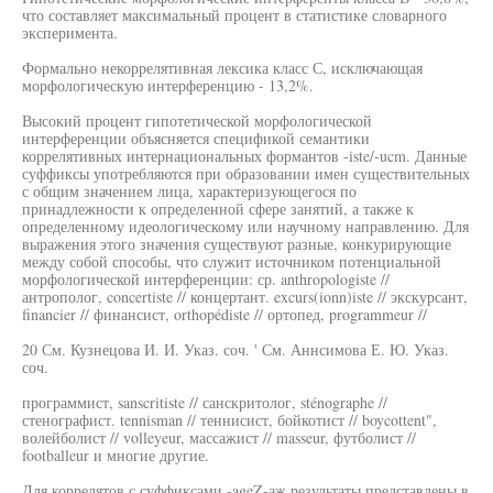
что составляет максимальный процент в статистике словарного
эксперимента.
Формально некоррелятивная лексика класс С, исключающая
морфологическую интерференцию - 13,2%.
Высокий процент гипотетической морфологической
интерференции объясняется спецификой семантики
коррелятивных интернациональных формантов -iste/-ucm. Данные
суффиксы употребляются при образовании имен существительных
с общим значением лица, характеризующегося по
принадлежности к определенной сфере занятий, а также к
определенному идеологическому или научному направлению. Для
выражения этого значения существуют разные, конкурирующие
между собой способы, что служит источником потенциальной
морфологической интерференции: ср. anthropologiste //
антрополог, concertiste // концертант. excurs(ionn)iste // экскурсант,
financier // финансист, orthopédiste // ортопед, programmeur //
20 См. Кузнецова И. И. Указ. соч. ' См. Аннсимова Е. Ю. Указ.
соч.
программист, sanscritiste // санскритолог, sténographe //
стенографист. tennisman // теннисист, бойкотист // boycottent",
волейболист // volleyeur, массажист // masseur, футболист //
footballeur и многие другие.
Для коррелятов с суффиксами -ageZ-аж результаты представлены в