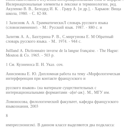
Инлернацпональные элементы в лексике и терминологии, ред.
Акуленко В. В., Белодед И. К. . Граур А. [и др.], - Харьков: Вища
школа, 1980. - С. 82-88.
1 Зализняк А. А. ГрамматическнЛ словарь русского языка
(словоизменение). - М.: Русский язык. 1987. - 880 с. и
Залитяк А. А., Бахтурина Р. В., С.миргуиова Е. M Обратный
словарь русского языка. - M.. 1974. - 944 с.
Juïlland A. Dictionnaire inverse de la langue française. - The Hague:
Mouton & Co. 1965. - 503 p.
1 См. Кузнеиоса II. H. Указ. соч.
Аниснмова E. Ю. Дипломная работа па тему «Морфологическая
интерференция при контакте французского и
русского языков» (на материале существительных с
интернациональными формантами -а§е/-аж}. M., МГУ им.
Ломоносова, филологический факультет, кафедра французского
языкознания, 2003
8
импрессионизм). В данном классе выделяются два подкласса: