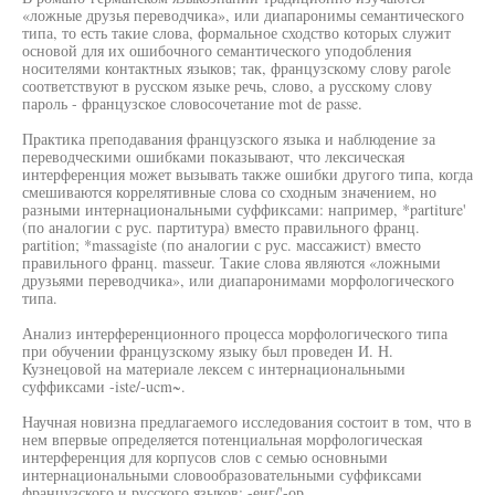
«ложные друзья переводчика», или диапаронимы семантического
типа, то есть такие слова, формальное сходство которых служит
основой для их ошибочного семантического уподобления
носителями контактных языков; так, французскому слову parole
соответствуют в русском языке речь, слово, а русскому слову
пароль - французское словосочетание mot de passe.
Практика преподавания французского языка и наблюдение за
переводческими ошибками показывают, что лексическая
интерференция может вызывать также ошибки другого типа, когда
смешиваются коррелятивные слова со сходным значением, но
разными интернациональными суффиксами: например, *partiture'
(по аналогии с рус. партитура) вместо правильного франц.
partition; *massagiste (по аналогии с рус. массажист) вместо
правильного франц. masseur. Такие слова являются «ложными
друзьями переводчика», или диапаронимами морфологического
типа.
Анализ интерференционного процесса морфологического типа
при обучении французскому языку был проведен И. Н.
Кузнецовой на материале лексем с интернациональными
суффиксами -iste/-ucm~.
Научная новизна предлагаемого исследования состоит в том, что в
нем впервые определяется потенциальная морфологическая
интерференция для корпусов слов с семью основными
интернациональными словообразовательными суффиксами
французского и русского языков: -еиг/'-ор,