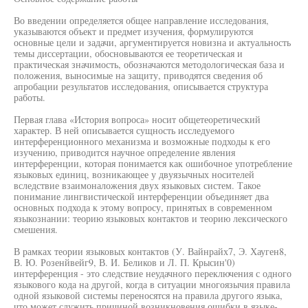
Во введении определяется общее направление исследования,
указываются объект и предмет изучения, формулируются
основные цели и задачи, аргументируется новизна и актуальность
темы диссертации, обосновываются ее теоретическая и
практическая значимость, обозначаются методологическая база и
положения, выносимые на защиту, приводятся сведения об
апробации результатов исследования, описывается структура
работы.
Первая глава «История вопроса» носит общетеоретический
характер. В ней описывается сущность исследуемого
интерференционного механизма и возможные подходы к его
изучению, приводится научное определение явления
интерференции, которая понимается как ошибочное употребление
языковых единиц, возникающее у двуязычных носителей
вследствие взаимоналожения двух языковых систем. Такое
понимание лингвистической интерференции объединяет два
основных подхода к этому вопросу, принятых в современном
языкознании: теорию языковых контактов и теорию лексического
смешения.
В рамках теории языковых контактов (У. Вайнрайх7, Э. Хауген8,
В. Ю. Розенйвейг9, В. И. Беликов и Л. П. Крысин'0)
интерференция - это следствие неудачного переключения с одного
языкового кода на другой, когда в ситуации многоязычия правила
одной языковой системы переносятся на правила другого языка,
что может служить причиной возникновения ошибки в языке-