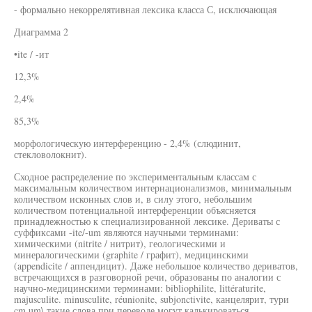
- формально некоррелятивная лексика класса С, исключающая
Диаграмма 2
•ite / -ит
12,3%
2,4%
85,3%
морфологическую интерференцию - 2,4% (слюдинит,
стекловолокнит).
Сходное распределение по экспериментальным классам с
максимальным количеством интернационализмов, минимальным
количеством исконных слов и, в силу этого, небольшим
количеством потенциальной интерференции объясняется
принадлежностью к специализированной лексике. Дериваты с
суффиксами -ite/-um являются научными терминами:
химическими (nitrite / нитрит), геологическими и
минералогическими (graphite / графит), медицинскими
(appendicite / аппендицит). Даже небольшое количество дериватов,
встречающихся в разговорной речи, образованы по аналогии с
научно-медицинскими терминами: bibliophilite, littératurite,
majusculite. minusculite, réunionite, subjonctivite, канцелярит, тури
cm um\ такие слова при переводе могут калькироваться.