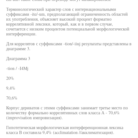
Терминологический характер слов с интернациональными
суффиксами -ite/-um, предполагающий ограниченность областей
их употребления, объясняет высокий процент форматно
коррелятивной лексики, который, как и в первом случае,
сочетается с низким процентом потенциальной морфологической
интерференции.
Для коррелятов с суффиксами -tion/-iiuj результаты представлены в
диаграмме 3.
Диаграмма 3
-tion / -I4Mj
20%
9,4%
70,6%
Корпус дериватов с этими суффиксами занимает третье место по
количеству формально коррелятивных слов класса А - 70,6%
(improvisation импровизация).
Гипотетическая морфологическая интерференционная лексика
класса В составила 9,4% (acclimatation //акклиматизация).