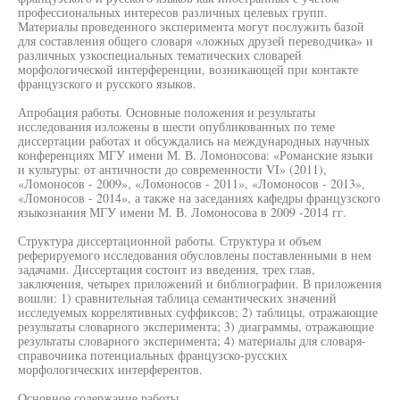
профессиональных интересов различных целевых групп.
Материалы проведенного эксперимента могут послужить базой
для составления общего словаря «ложных друзей переводчика» и
различных узкоспециальных тематических словарей
морфологической интерференции, возникающей при контакте
французского и русского языков.
Апробация работы. Основные положения и результаты
исследования изложены в шести опубликованных по теме
диссертации работах и обсуждались на международных научных
конференциях МГУ имени М. В. Ломоносова: «Романские языки
и культуры: от античности до современности VI» (2011),
«Ломоносов - 2009», «Ломоносов - 2011», «Ломоносов - 2013»,
«Ломоносов - 2014», а также на заседаниях кафедры французского
языкознания МГУ имени М. В. Ломоносова в 2009 -2014 гг.
Структура диссертационной работы. Структура и объем
реферируемого исследования обусловлены поставленными в нем
задачами. Диссертация состоит из введения, трех глав,
заключения, четырех приложений и библиографии. В приложения
вошли: 1) сравнительная таблица семантических значений
исследуемых коррелятивных суффиксов; 2) таблицы, отражающие
результаты словарного эксперимента; 3) диаграммы, отражающие
результаты словарного эксперимента; 4) материалы для словаря-
справочника потенциальных французско-русских
морфологических интерферентов.
Основное содержание работы