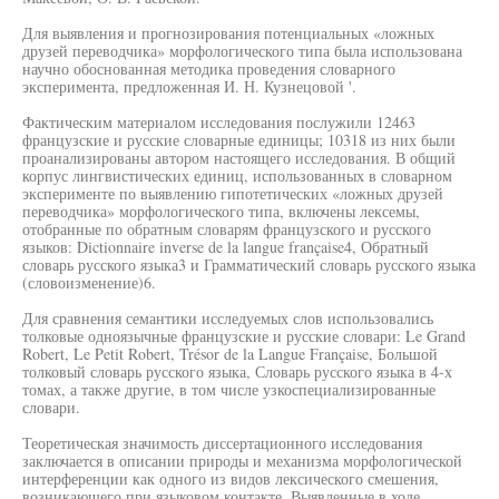
Для выявления и прогнозирования потенциальных «ложных
друзей переводчика» морфологического типа была использована
научно обоснованная методика проведения словарного
эксперимента, предложенная И. Н. Кузнецовой '.
Фактическим материалом исследования послужили 12463
французские и русские словарные единицы; 10318 из них были
проанализированы автором настоящего исследования. В общий
корпус лингвистических единиц, использованных в словарном
эксперименте по выявлению гипотетических «ложных друзей
переводчика» морфологического типа, включены лексемы,
отобранные по обратным словарям французского и русского
языков: Dictionnaire inverse de la langue française4, Обратный
словарь русского языка3 и Грамматический словарь русского языка
(словоизменение)6.
Для сравнения семантики исследуемых слов использовались
толковые одноязычные французские и русские словари: Le Grand
Robert, Le Petit Robert, Trésor de la Langue Française, Большой
толковый словарь русского языка, Словарь русского языка в 4-х
томах, а также другие, в том числе узкоспециализированные
словари.
Теоретическая значимость диссертационного исследования
заключается в описании природы и механизма морфологической
интерференции как одного из видов лексического смешения,
возникающего при языковом контакте. Выявленные в ходе