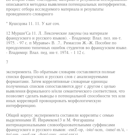
описывается методика выявления потенциальных интерферентов,
процесс отбора исследуемого материала и результаты
проведенного словарного
" Кушсцова 11. 11. У кат соч.
12 Мурши'Са 11. Л. Лексические лакуны (на материале
французского и русского языков). - Владимир: Влал. пел. ин-т.
1975. - 97 с. п Муравье« В. .7.. Римассон Ж.-Ж. Пособие по
преодолению типичных ошибок студентов во французском языке.
- Владимир: Влал. пед. ин-т. 1974. - 1 12 с.
7
эксперимента. По обратным словарям составляются полные
списки французских и русских слов с анализируемыми
формантами. Затем коррелятивные словарные единицы
полученных списков сопоставляются друг с другом с целью
выявления формального и/или семантического соответствия, что
позволяет сделать выводы о потенциальной способности тех или
иных корреляций провоцировать морфологическую
интерференцию.
Общий корпус эксперимента составили корреляты с семью
выделенными Й. Йирачеком13 и М. Фогарашиы
интернациональными словообразовательными суффиксами
французского и русского языков: -eurZ-op, -iste/-ucm, -isme/-m.\i, -
ite/-um, -agef-аж, -йоп/-циу, -иге/-ур(а).