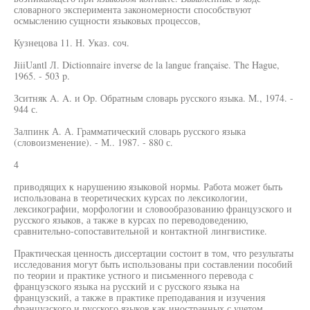
словарного эксперимента закономерности способствуют
осмыслению сущности языковых процессов,
Кузнецова 11. Н. Указ. соч.
JiiiUantl Л. Dictionnaire inverse de la langue française. The Hague,
1965. - 503 p.
Зситняк A. A. и Op. Обратным словарь русского языка. M., 1974. -
944 с.
Залпинк А. А. Грамматический словарь русского языка
(словоизменение). - М.. 1987. - 880 с.
4
приводящих к нарушению языковой нормы. Работа может быть
использована в теоретических курсах по лексикологии,
лексикографии, морфологии и словообразованию французского и
русского языков, а также в курсах по переводоведению,
сравнительно-сопоставительной и контактной лингвистике.
Практическая ценность диссертации состоит в том, что результаты
исследования могут быть использованы при составлении пособий
по теории и практике устного и письменного перевода с
французского языка на русский и с русского языка на
французский, а также в практике преподавания и изучения
французского и русского языков как иностранных с учетом