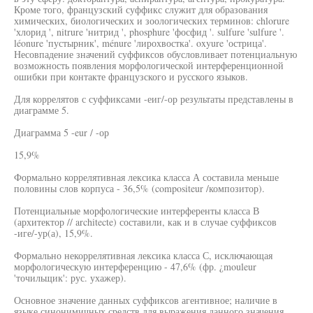
Кроме того, французский суффикс служит для образования
химических, биологических и зоологических терминов: chlorure
'хлорид ', nitrure 'нитрид ', phosphure 'фосфид '. sulfure 'sulfure '.
léonure 'пустырник', ménure 'лирохвостка'. oxyure 'острица'.
Несовпадение значений суффиксов обусловливает потенциальную
возможность появления морфологической интерференционной
ошибки при контакте французского и русского языков.
Для коррелятов с суффиксами -еиг/-ор результаты представлены в
диаграмме 5.
Диаграмма 5 -eur / -ор
15,9%
Формально коррелятивная лексика класса А составила меньше
половины слов корпуса - 36,5% (compositeur /композитор).
Потенциальные морфологические интерференты класса В
(архитектор // architecte) составили, как и в случае суффиксов
-иге/-ур(а), 15,9%.
Формально некоррелятивная лексика класса С, исключающая
морфологическую интерференцию - 47,6% (фр. ¿mouleur
'точильщик': рус. ухажер).
Основное значение данных суффиксов агентивное; наличие в
языке синонимичных средств для выражения данного значения