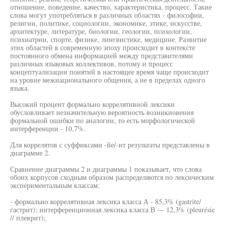
отношение, поведение, качество, характеристика, процесс. Такие
слова могут употребляться в различных областях - философии,
религии, политике, социологии, экономике, этике, искусстве,
архитектуре, литературе, биологии, геологии, психологии,
психиатрии, спорте, физике, лингвистике, медицине. Развитие
этих областей в современную эпоху происходит в контексте
постоянного обмена информацией между представителями
различных языковых коллективов, потому и процесс
концептуализации понятий в настоящее время чаще происходит
на уровне межнационального общения, а не в пределах одного
языка.
Высокий процент формально коррелятивной лексики
обусловливает незначительную вероятность возникновения
формальной ошибки по аналогии, то есть морфологической
интерференции - 10,7%.
Для коррелятов с суффиксами -йе/-ит результаты представлены в
диаграмме 2.
Сравнение диаграммы 2 и диаграммы 1 показывает, что слова
обоих корпусов сходным образом распределяются по лексическим
экспериментальным классам:
- формально коррелятивная лексика класса А - 85,3% (gastrite/
гастрит); интерференционная лексика класса В — 12,3% (pleurésie
// плеврит);