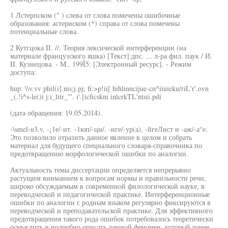
1 Лстерпском (" ) слева от слова помечены ошибочные
образования: астериском (*) справа от слова помечены
потенциальные слова.
2 Кутгцока II. //. Теория лексической интерференции (на
материале французского яшка) [Текст]:дпс. ... л-ра фил. паук / И.
II. Кузнецова. - M.. 199Î5: [Электронный ресурс]. - Режим
доступа:
hup: \\v.vv phil(i].nis;j.pj; fi:>p!ii[ hihlinncijue-cn^iiuieku/riL'r'.ovn
_(.!i^s-le()i j:i_litr_'''. i'.[icficskni inlcrkTL'ntsii.pdi
(дата обращения: 19.05.2014).
-\smel-u3.v, -¡1е/-ит. -1юп/-ци/. -иге/-ур(а), -йгеЛист и -аж/-а°е.
Это позволило отразить данное явление в целом и собрать
материал для будущего специального словаря-справочника по
предотвращению морфологической ошибки по аналогии.
Актуальность темы диссертации определяется непрерывно
растущим вниманием к вопросам нормы и правильности речи,
широко обсуждаемым в современной филологической науке, в
переводческой и педагогической практике. Интерференционные
ошибки по аналогии с родным языком регулярно фиксируются в
переводческой и преподавательской практике. Для эффективного
предотвращения такого рода ошибок потребовалось теоретически
осмыслить и подробно описать данный феномен, который ранее