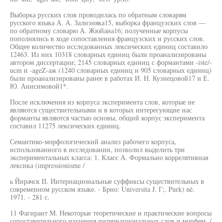
Выборка русских слов проводилась по обратным словарям
русского языка А. А. Зализняка15, выборка французских слов —
по обратному словарю А. Жюйана16; полученные корпусы
пополнялись в ходе сопоставления французских и русских слов.
Общее количество исследованных лексических единиц составило
12463. Из них 10318 словарных единиц были проанализированы
автором диссертации; 2145 словарных единиц с формантами -iste/-
ucm и -ageZ-аж (1240 словарных единиц и 905 словарных единиц)
были проанализированы ранее в работах И. Н. Кузнецовой17 и Е.
Ю. Анисимовой1*.
После исключения из корпуса эксперимента слов, которые не
являются существительными и в которых интересующие нас
форманты являются частью основы, общий корпус эксперимента
составил 11275 лексических единиц.
Семантико-морфологический анализ рабочего корпуса,
использованного в исследовании, позволил выделить три
экспериментальных класса: 1. Класс А. Формально коррелятивная
лексика (impressionisme /
ь Йирачск II. Интернациональные суффиксы существительных в
современном русском языке. - Брно: Universita J. Г;. Purk) nè.
1971. - 281 с.
11 Фагираит M. Некоторые теоретические и практические вопросы
сопоставительного изучения интернациональных слов и морфем. /