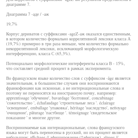
диаграмме 7.
Диаграмма 7 -аде / -аж
19,7%
Корпус дериватов с суффиксами -ageZ-аж оказался единственным,
в котором количество формально коррелятивной лексики класса А
(19,7%) примерно в три раза меньше, чем количество формально
некоррелятивной лексики, исключающей морфологическую
интерференцию, класса С (65,3%).
Потенциально морфологические интерференты класса В - 15%,
что составляет средний процент в рамках эксперимента.
Во французском языке количество слов с суффиксом -âge является
значительным, в большинстве случаев они воспринимаются
франкофонами как исконные, а не интернациональные слова и
поэтому не переносятся на иностранную почву, например:
apprentissage 'обучение', bavardage 'болтовня', concubinage
'сожительство ', échafaudage 'строительные леса '. éclairage
'освещение', emballage 'упаковка', héritage 'наследство', nettoyage
'очищение', pâturage 'пастбище '. témoignage 'свидетельское
показание ' и многие другие.
Воспринимаемые как интернациональные, слова французского
языка могут быть перенесены в русский, но их процент является
небольшим: affichage // афиширование (*афигиаж), alpage //