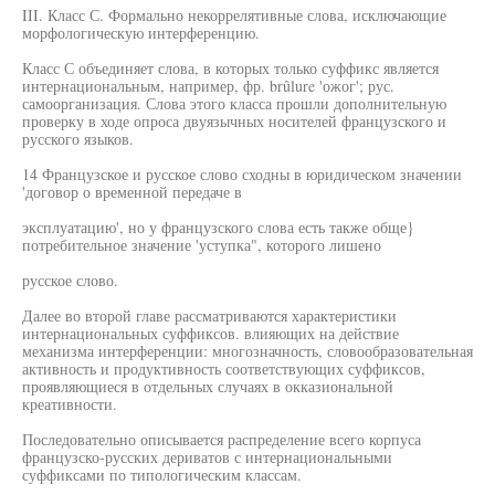
III. Класс С. Формально некоррелятивные слова, исключающие
морфологическую интерференцию.
Класс С объединяет слова, в которых только суффикс является
интернациональным, например, фр. brûlure 'ожог'; рус.
самоорганизация. Слова этого класса прошли дополнительную
проверку в ходе опроса двуязычных носителей французского и
русского языков.
14 Французское и русское слово сходны в юридическом значении
'договор о временной передаче в
эксплуатацию', но у французского слова есть также обще}
потребительное значение 'уступка", которого лишено
русское слово.
Далее во второй главе рассматриваются характеристики
интернациональных суффиксов. влияющих на действие
механизма интерференции: многозначность, словообразовательная
активность и продуктивность соответствующих суффиксов,
проявляющиеся в отдельных случаях в окказиональной
креативности.
Последовательно описывается распределение всего корпуса
французско-русских дериватов с интернациональными
суффиксами по типологическим классам.