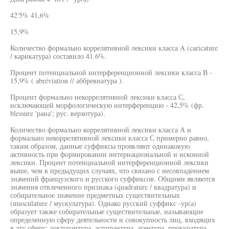
42'5% 41,6%
15,9%
Количество формально коррелятивной лексики класса A (caricature
/ карикатура) составило 41.6%.
Процент потенциальной интерференционной лексики класса В -
15,9% ( abréviation // аббревиатура ).
Процент формально некоррелятивной лексики класса С,
исключающей морфологическую интерференцию - 42,5% (фр.
blessure 'рана'; рус. верхотура).
Количество формально коррелятивной лексики класса А и
формально некоррелятивной лексики класса С примерно равно,
таким образом, данные суффиксы проявляют одинаковую
активность при формировании интернациональной и исконной
лексики. Процент потенциальной интерференционной лексики
выше, чем в предыдущих случаях, что связано с несовпадением
значений французского и русского суффиксов. Общими являются
значения отвлеченного признака (quadrature / квадратура) и
собирательное значение предметных существительных
(musculature / мускулатура). Однако русский суффикс -ур(а)
образует также собирательные существительные, называющие
определенную сферу деятельности и совокупность лиц, входящих
в эту сферу: докторантура, аспирантура, агентура, прокуратура.