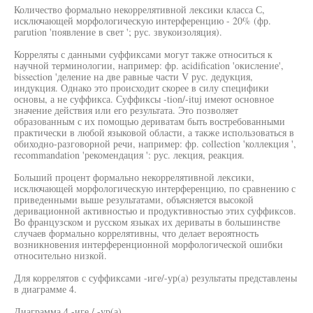
Количество формально некоррелятивной лексики класса С,
исключающей морфологическую интерференцию - 20% (фр.
parution 'появление в свет '; рус. звукоизоляция).
Корреляты с данными суффиксами могут также относиться к
научной терминологии, например: фр. acidification 'окисление',
bissection 'деление на две равные части V рус. дедукция,
индукция. Однако это происходит скорее в силу специфики
основы, а не суффикса. Суффиксы -tion/-ituj имеют основное
значение действия или его результата. Это позволяет
образованным с их помощью дериватам быть востребованными
практически в любой языковой области, а также использоваться в
обиходно-разговорной речи, например: фр. collection 'коллекция ',
recommandation 'рекомендация ': рус. лекция, реакция.
Больший процент формально некоррелятивной лексики,
исключающей морфологическую интерференцию, по сравнению с
приведенными выше результатами, объясняется высокой
деривационной активностью и продуктивностью этих суффиксов.
Во французском и русском языках их дериваты в большинстве
случаев формально коррелятивны, что делает вероятность
возникновения интерференционной морфологической ошибки
относительно низкой.
Для коррелятов с суффиксами -иге/-ур(а) результаты представлены
в диаграмме 4.
Диаграмма 4 -иге / -ур(а)